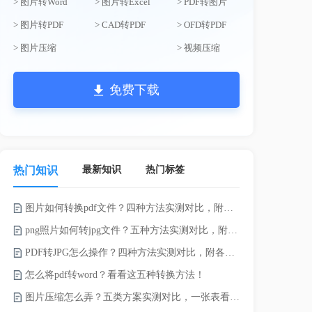
> 图片转Word
> 图片转Excel
> PDF转图片
> 图片转PDF
> CAD转PDF
> OFD转PDF
> 图片压缩
> 视频压缩
免费下载
最新知识
热门标签
热门知识
图片如何转换pdf文件？四种方法实测对比，附各场景最优选！
电脑上doc怎
png照片如何转jpg文件？五种方法实测对比，附各场景最优选!！
如何将word
PDF转JPG怎么操作？四种方法实测对比，附各场景最优选！
word转换成
怎么将pdf转word？看看这五种转换方法！
word如何转
图片压缩怎么弄？五类方案实测对比，一张表看懂怎么选！
word如何转