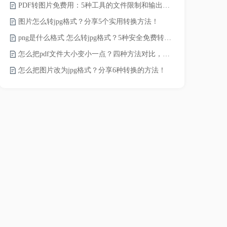
PDF转图片免费用：5种工具的文件限制和输出质量对比！
word转pd
图片怎么转jpg格式？分享5个实用转换方法！
png是什么格式 怎么转jpg格式？5种安全免费转换方法全解析！
pdf太大了
怎么把pdf文件大小变小一点？四种方法对比，一看就懂！
怎么把图片改为jpg格式？分享6种转换的方法！
pdf文件怎