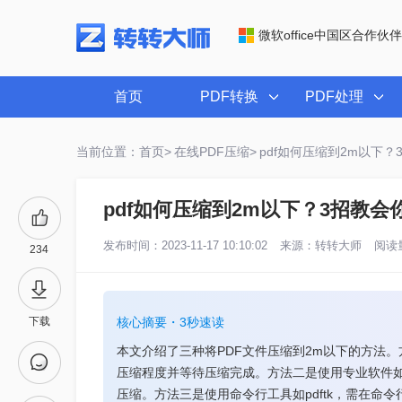
微软office中国区合作伙伴
首页
PDF转换
PDF处理
当前位置：首页>
在线PDF压缩>
pdf如何压缩到2m以下？
pdf如何压缩到2m以下？3招教会
发布时间：2023-11-17 10:10:02
来源：
转转大师
阅读量
234
下载
核心摘要・3秒速读
本文介绍了三种将PDF文件压缩到2m以下的方法
压缩程度并等待压缩完成。方法二是使用专业软件如
压缩。方法三是使用命令行工具如pdftk，需在命