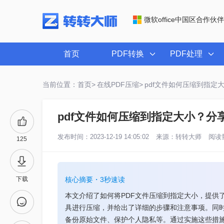
微软office中国区合作伙伴
首页
PDF转换
PDF处理
当前位置：首页>
在线PDF压缩>
pdf文件如何压缩到指定
pdf文件如何压缩到指定大小？分
发布时间：2023-12-19 14:05:02
来源：
转转大师
阅读量
125
下载
核心摘要・3秒速读
本文介绍了如何将PDF文件压缩到指定大小，提供
具进行压缩，并给出了详细的步骤和注意事项。同
备份原始文件、保护个人隐私等。通过实施这些措