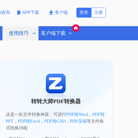
登录
注册
PI咨询
APP下载
客户端
使用技巧
客户端下载
转转大师PDF转换器
这是一款文件转换神器，可进行
PDF转Word
，
PDF转
PPT
，
PDF转Excel
，
PDF转CAD
，
PDF压缩
等文件格
式转换功能