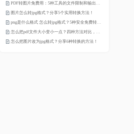
PDF转图片免费用：5种工具的文件限制和输出质量对比！
如何将word
图片怎么转jpg格式？分享5个实用转换方法！
word转换成
png是什么格式 怎么转jpg格式？5种安全免费转换方法全解析！
word如何转
怎么把pdf文件大小变小一点？四种方法对比，一看就懂！
word如何转
怎么把图片改为jpg格式？分享6种转换的方法！
word转pd