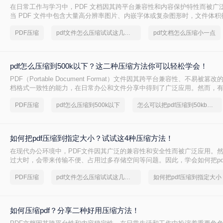
在日常工作与学习中，PDF 文档因其跨平台兼容性和内容保护特性而被广
当 PDF 文件中包含大量高分辨率图片、内嵌字体或复杂图形时，文件体
大，不仅占用存储空间，还经常因超过邮箱附件限制或上传耗时过长而影
PDF压缩
pdf文件怎么压缩试试这几个方法
pdf文档怎么压缩小一点
PDF 文档怎么压缩小一点呢？本文从压缩效果、操作难度、处理速度、隐
度，对比五种主流压缩方案，帮助您根据实际场景快速选择最合适的方法
pdf怎么压缩到500k以下？这二种压缩方法你可以轻松学会！
PDF（Portable Document Format）文件因其跨平台兼容性、不易被
档格式一致性的能力，在日常办公和文件分享中得到了广泛应用。然而，
PDF文件压缩到较小的大小，以便于上传、发送或存储。那么pdf怎么压缩到
PDF压缩
pdf怎么压缩到500k以下
怎么可以把pdf压缩到50kb以下
本文将介绍两种将PDF文件压缩到500K以下的方法。
如何把pdf压缩到指定大小？试试这4种压缩方法！
在现代办公环境中，PDF文件因其广泛的兼容性和安全性而被广泛应用。
过大时，会带来传输不便、占用过多存储空间等问题。因此，学会如何把pd
小变得尤为重要。本文将详细介绍四种常用的方法，帮助您轻松应对这一
PDF压缩
pdf文件怎么压缩试试这几个方法
如何把pdf压缩到指定大小
如何压缩pdf？分享二种好用压缩方法！