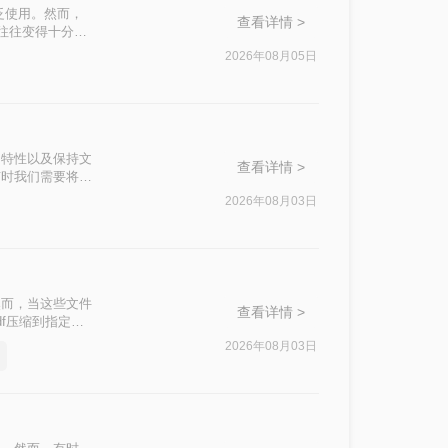
泛使用。然而，
查看详情 >
积往往变得十分庞
响办公效率。那么
2026年08月05日
私安全四个维
。
篡改的特性以及保持文
查看详情 >
有时我们需要将
500k以下呢？
2026年08月03日
然而，当这些文件
查看详情 >
f压缩到指定大
挑战。
2026年08月03日