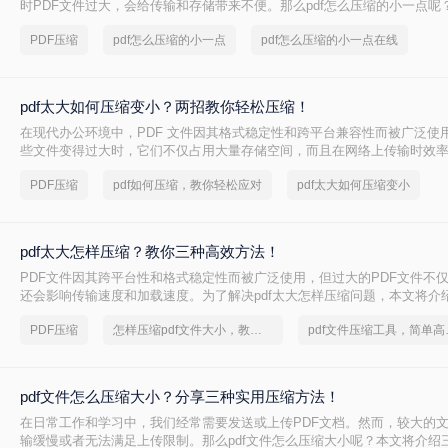
时PDF文件过大，会给传输和存储带来不便。那么pdf怎么压缩的小一点呢
种将PDF压缩得更小的方法。
PDF压缩
pdf怎么压缩的小一点
pdf怎么压缩的小一点在线
pdf太大如何压缩变小？两招教你轻松压缩！
在现代办公环境中，PDF 文件因其格式稳定性和跨平台兼容性而被广泛使
些文件变得过大时，它们不仅占用大量存储空间，而且在网络上传输时效
上传到某些平台。因此，掌握pdf太大如何压缩变小是十分必要的。本文将
PDF压缩
pdf如何压缩，教你轻松应对
pdf太大如何压缩变小
方法来解决这个问题，帮助您轻松完成 PDF 文件的压缩。
pdf太大怎样压缩？教你三种高效方法！
PDF文件因其跨平台性和格式稳定性而被广泛使用，但过大的PDF文件不
还会影响传输速度和加载速度。为了解决pdf太大怎样压缩问题，本文将介绍
文件的方法。
PDF压缩
怎样压缩pdf文件大小，教你几个方法
pdf文件
pdf文件怎么压缩大小？分享三种实用压缩方法！
在日常工作和学习中，我们经常需要发送或上传PDF文档。然而，较大的
输缓慢或者无法满足上传限制。那么pdf文件怎么压缩大小呢？本文将介绍三