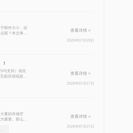
限于附件大小，还
查看详情 >
一点呢？本文将先
缩质量要求和隐私
2026年07月29日
）！
OS均支持）或在
查看详情 >
、无损压缩或超过
压缩等级、图片重
2026年07月27日
的需求，然后逐
了大量的存储空
查看详情 >
尤为重要。那么如
压缩PDF文件。
2026年07月27日
式如何压缩大小，图文详解