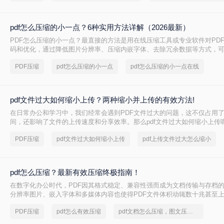
pdf怎么压缩的小一点？6种实用方法详解（2026最新）
PDF怎么压缩的小一点？最直接的方法是用在线压缩工具或专业软件对PD
码和优化，通过降低图片分辨率、压缩内嵌字体、去除冗余数据等方式，
读的前提下将文件体积缩小到原来的10%~50%。
PDF压缩
pdf怎么压缩的小一点
pdf怎么压缩的小一点在线
pdf文件过大如何缩小上传？两种缩小并上传的有效方法!
在日常办公和学习中，我们经常会遇到PDF文件过大的问题，这不仅占用
间，还影响了文件的上传速度和分享效率。那么pdf文件过大如何缩小上传
两种缩小PDF文件大小的方法，帮助您轻松解决PDF文件过大的问题。
PDF压缩
pdf文件过大如何缩小上传
pdf上传文件过大怎么缩小
pdf怎么压缩？最新有效压缩终极指南！
在数字化办公时代，PDF因其格式稳定、兼容性强而成为文档传输与存档
分辨率图片、嵌入字体和多媒体内容也使得PDF文件体积动辄数十兆甚至
送、云端存储和即时分享带来了巨大困扰。如何高效、无损（或视觉无损）
PDF压缩
pdf怎么有效压缩
pdf文档怎么压缩，图文压缩指南
为一个普遍需求。那么pdf怎么压缩呢？