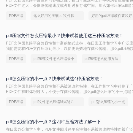
PDF文档因其跨平台性和内容稳定性，在日常生活和工作中扮演着重要角
PDF文件过大，会影响传输速度或占用过多存储空间。那么如何压缩pdf呢
种压缩PDF的方法。
PDF压缩
这么好用的压缩pdf文件软件，我一定要分享
好用的p
pdf压缩文件怎么压缩最小？快来试着使用这三种压缩方法！
PDF文件因其跨平台兼容性和丰富的格式支持，在日常工作和学习中广泛
我们需要将PDF文件压缩到最小，以便更高效地存储和传输。那么pdf压缩
小呢？本文将介绍三种实用的PDF压缩方法。
PDF压缩
pdf压缩文件怎么压缩最小
pdf压缩怎么使用方法
pdf怎么压缩的小一点？快来试试这4种压缩方法！
PDF文件因其跨平台兼容性和不易被篡改的特性，在工作和学习中得到了
PDF文件有时体积过大，不便于存储和传输。那么pdf怎么压缩的小一点呢
种有效的PDF压缩方法。
PDF压缩
pdf文件怎么压缩试试这几个方法
pdf怎么压缩的小一点
pdf怎么压缩的小一点？这四种压缩方法了解一下
在日常办公和学习中，PDF文件因其跨平台性和不易被篡改的特性而被广