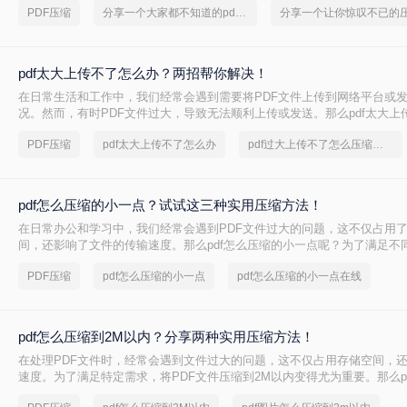
PDF压缩
分享一个大家都不知道的pdf文件压缩方法
pdf太大上传不了怎么办？两招帮你解决！
在日常生活和工作中，我们经常会遇到需要将PDF文件上传到网络平台或
况。然而，有时PDF文件过大，导致无法顺利上传或发送。那么pdf太大上
呢？本文将介绍两种解决PDF文件过大无法上传的方法，帮助你轻松应对
PDF压缩
pdf太大上传不了怎么办
pdf过大上传不了怎么压缩变小
pdf怎么压缩的小一点？试试这三种实用压缩方法！
在日常办公和学习中，我们经常会遇到PDF文件过大的问题，这不仅占用
间，还影响了文件的传输速度。那么pdf怎么压缩的小一点呢？为了满足不
将介绍三种实用的PDF压缩方法，帮助您轻松将PDF文件压缩得更小。
PDF压缩
pdf怎么压缩的小一点
pdf怎么压缩的小一点在线
pdf怎么压缩到2M以内？分享两种实用压缩方法！
在处理PDF文件时，经常会遇到文件过大的问题，这不仅占用存储空间，
速度。为了满足特定需求，将PDF文件压缩到2M以内变得尤为重要。那么p
2M以内呢？本文将介绍两种常用的PDF压缩方法。