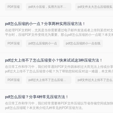
压缩方法，帮助你轻松减小文件大小。
PDF压缩
pdf大小压缩，实用方法不要错过
pdf文
pdf怎么压缩的小一点？分享两种实用压缩方法！
在处理PDF文档时，尤其是当你需要通过电子邮件发送或者上传到某些对
平台时，压缩PDF文件变得尤为重要。那么pdf怎么压缩的小一点呢？本文
的PDF压缩方法。
PDF压缩
pdf怎么压缩的小一点
pdf怎么压缩的小一点在线
pdf过大上传不了怎么压缩变小？快来试试这3种压缩方法！
在日常工作和学习中，我们经常遇到PDF文件因体积过大而无法上传或分
pdf过大上传不了怎么压缩变小呢？为了帮助您轻松应对这一难题，本文将
PDF文件压缩方法。
PDF压缩
pdf过大上传不了怎么压缩变小
pdf文
pdf怎么压缩？分享4种常见压缩方法！
在日常工作和学习中，我们经常需要将PDF文件压缩以节省存储空间或加
pdf怎么压缩呢？本文将介绍几种常见的PDF压缩方法。