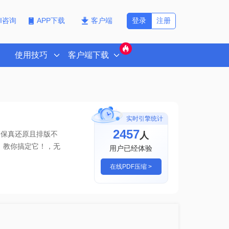
登录
注册
PI咨询
APP下载
客户端
使用技巧
客户端下载
实时引擎统计
2457
人
高保真还原且排版不
小，教你搞定它！
，无
用户已经体验
在线PDF压缩 >