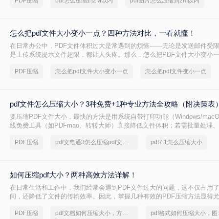
PDF压缩
pdf怎么压缩到2M以内
pdf图片怎么压缩到2m以内
怎么把pdf文件大小变小一点？四种方法对比，一看就懂！
在日常办公中，PDF文件体积过大是常遇到的烦恼——无论是发送邮件受
是上传系统提示文件超限，都让人头疼。那么，怎么把PDF文件大小变小
给出四种方案的直观对比，再逐一拆解操作步骤，您可根据文件数量、压
PDF压缩
怎么把pdf文件大小变小一点
怎么把pdf文件变小一点
需求快速选择最合适的方法。
pdf文件怎么压缩大小？3种免费+1种专业方法全攻略（附决策表
要压缩PDF文件大小，最快的方法是用系统自带打印功能（Windows/mac
线免费工具（如PDFmao、转转大师）直接降低文件体积；若需批量处理
免费限制，推荐使用专业软件「转转大师PDF转换器」——它支持自定义
PDF压缩
pdf文电通3怎么压缩pdf文档大小
pdf7.1怎么压缩大小
采样，且完全本地处理，安全无广告。下面用一张决策表帮你3秒定位自己
一详解每种方法的具体操作。
如何压缩pdf大小？两种高效方法详解！
在日常生活和工作中，我们经常会遇到PDF文件过大的问题，这不仅占用
间，还降低了文件的传输效率。因此，掌握几种有效的PDF压缩方法显得
何压缩pdf大小呢？本文将介绍两种常用的PDF压缩方法，以帮助您更好地
PDF压缩
pdf文档如何压缩大小，方法详解
pdf格