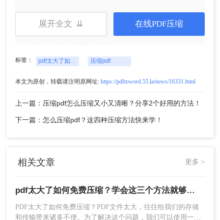
展开全文 ⇊
在线PDF压缩
3、转换完成，点击下载即可。
标签：
pdf太大了如何免费压缩
压缩pdf
二、PS优化文件
本文为原创，转载请注明原网址:
https://pdftoword.55.la/news/16331.html
没想到吧，PS可以用来压缩PDF文件！通过降低
PDF的图像品质，来减小PDF文档的大小，帮助我
上一篇：压缩pdf怎么压缩又小又清晰？分享2个好用的方法！
们快速实现PDF文件的压缩。
下一篇：怎么压缩pdf？这四种压缩方法快来学！
操作如下：
1、打开PS软件，导入PDF文档，点击左上角的
【文件】功能选项卡，找到【自动】命令，选择
【PDF演示文稿】功能。
相关文章
更多 >
pdf太大了如何免费压缩？学会这三个方法就够了！
PDF太大了如何免费压缩？PDF文件太大，往往给我们的存储
和传输带来诸多不便。为了解决这个问题，我们可以使用一些