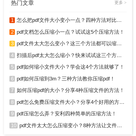
热门文章
更多 >
如果你认为用PS压缩PDF文件太麻烦了，而且速度
非常慢，可以试试转转大师PDF转换器，不仅操作
1
怎么把pdf文件大小变小一点？四种方法对比，一看就懂！
简单，而且还支持批量压缩文件。
操作如下：
2
pdf文档怎么压缩小一点？试试这5个压缩方法！
1、下载客户端，安装并打开。
3
pdf文件太大怎么变小？这三个方法都可以缩小！
4
扫描后pdf太大怎么缩小？快来试试这三个方法！
5
pdf如何缩小文件大小？学会这4个方法就够了！
6
pdf如何压缩到3m？三种方法教你压缩pdf！
7
如何压缩pdf的大小？分享4种压缩文件的方法！
8
pdf怎么免费压缩文件大小？分享4个好用的方法，简单又快捷！
2、点击文件压缩-PDF压缩，然后点击中间的“+”号
9
pdf压缩怎么弄？安利四种简单的压缩方法！
就可以上传文件进行压缩，如果你要压缩的PDF份
10
pdf文件太大怎么压缩变小？8种方法让文件轻松"瘦身"！
量较多，那也是可以批量压缩的，点击添加文件
夹，将要压缩的PDF文件都传上去。