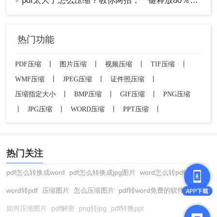
pdf太大了怎么压缩？教你两招，一键释放80％体积！
●
热门功能
PDF压缩
丨
图片压缩
丨
视频压缩
丨
TIF压缩
丨
WMF压缩
丨
JPEG压缩
丨
证件照压缩
丨
压缩指定大小
丨
BMP压缩
丨
GIF压缩
丨
PNG压缩
丨
JPG压缩
丨
WORD压缩
丨
PPT压缩
丨
热门关注
pdf怎么转换成word
pdf怎么转换成jpg图片
word怎么转pdf
word转pdf
压缩图片
怎么压缩图片
pdf转word免费的软件
如何压缩图片
pdf解密
png转jpg
pdf转换ppt