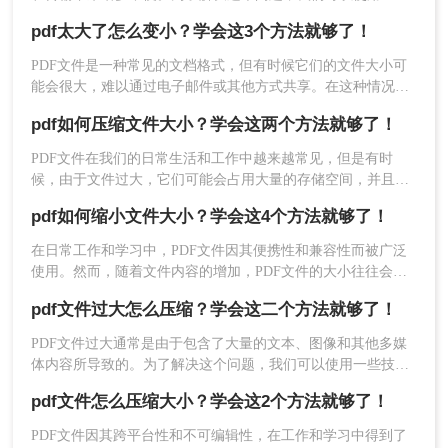
免费的方法来压缩PDF文件。下面，我们将为您介绍几种实用
pdf太大了怎么变小？学会这3个方法就够了！
的方法。
PDF文件是一种常见的文档格式，但有时候它们的文件大小可
能会很大，难以通过电子邮件或其他方式共享。在这种情况
下，大家可以使用以下方法压缩PDF文件，一起来看一下pdf太
pdf如何压缩文件大小？学会这两个方法就够了！
大了怎么变小吧。
PDF文件在我们的日常生活和工作中越来越常见，但是有时
2、然后勾选【添加最近打开的文件】，下方就会出
候，由于文件过大，它们可能会占用大量的存储空间，并且不
现PDF文件名称，选择存储为【多页面文档】，再
方便传输和存储。因此，我们需要对PDF文件进行压缩，以减
pdf如何缩小文件大小？学会这4个方法就够了！
小其大小。下面是一篇关于如何压缩PDF文件大小的文章，希
点击【存储】按钮。
望对您有所帮助。
在日常工作和学习中，PDF文件因其便携性和兼容性而被广泛
使用。然而，随着文件内容的增加，PDF文件的大小往往会变
得庞大，这不仅影响存储和传输效率，还可能导致打开和编辑
pdf文件过大怎么压缩？学会这二个方法就够了！
的困难。那么pdf如何缩小文件大小呢？本文将介绍四种简单实
用的方法，帮助您在保持文件质量的同时减小PDF文件的大
PDF文件过大通常是由于包含了大量的文本、图像和其他多媒
小。
体内容所导致的。为了解决这个问题，我们可以使用一些技术
手段来压缩PDF文件的大小，使其更易于存储和传输。下面将
pdf文件怎么压缩大小？学会这2个方法就够了！
介绍一些常见的pdf文件过大怎么压缩方法。
3、在存储预设面板中，调整图像品质，先选择左侧
PDF文件因其跨平台性和不可编辑性，在工作和学习中得到了