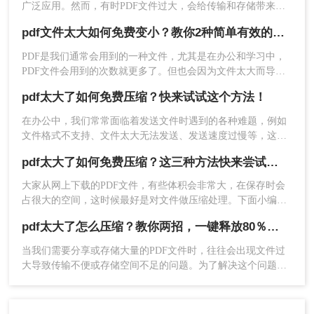
广泛应用。然而，有时PDF文件过大，会给传输和存储带来不
的【压缩】，再点击图片品质，设为【最低】，最
便。那么pdf文件怎么压缩大小呢？本文将介绍两种压缩PDF文
后点击【存储PDF】。
pdf文件太大如何免费变小？教你2种简单有效的免费方法，学会很方便
件大小的方法，帮助用户轻松减小PDF文件的大小。
PDF是我们通常会用到的一种文件，尤其是在办公和学习中，
PDF文件会用到的次数就更多了。但也会因为文件太大而导致
一系列操作，如传输和下载。事实上，当PDF文件太大时，相
pdf太大了如何免费压缩？快来试试这个方法！
应的PDF文件可以通过压缩操作来减少。那么，你知道PDF文
件太大了，pdf文件太大如何免费变小？不知道的朋友记得跟着
​在办公中，我们常常面临着发送文件时遇到的各种难题，例如
小编学习pdf压缩哦。
文件格式不支持、文件太大无法发送、发送速度过慢等，这些
问题严重影响了我们的办公效率。但是这些难题并非没有解决
pdf太大了如何免费压缩？这三种方法快来尝试下吧！
办法，比如当我们遇到PDF文件太大的情况时，我们可以利用
合适的软件和方法很好地解决。下面一起看看pdf太大了如何免
大家从网上下载的PDF文件，有些体积会非常大，在保存时会
费压缩​吧。
占很大的空间，这时候最好是对文件做压缩处理。下面小编就
给大家介绍pdf太大了如何免费压缩，PDF压缩免费的方法。
pdf太大了怎么压缩？教你两招，一键释放80％体积！
当我们需要分享或存储大量的PDF文件时，往往会出现文件过
大导致传输不便或存储空间不足的问题。为了解决这个问题，
我们可以使用一些工具或方法来压缩PDF文件的大小。下面将
介绍pdf太大了怎么压缩方法，帮助您轻松地减小PDF文件的大
三、PDF转换器
小。