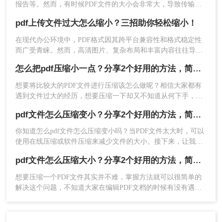
报告等。然而，有时候PDF文件的大小会非常大，导致传输和
存储变得不太方便。因此，压缩PDF文件成为了一种必要的技
pdf上传文件过大怎么缩小？三招助你轻松缩小！
巧。下面将介绍几种pdf怎么压缩的小一点方法。
在现代办公环境中，PDF格式因其跨平台兼容性和格式稳定性
而广受青睐。然而，高清图片、复杂布局和丰富内容往往导致
以上就是压缩pdf怎么压缩又小又清晰的方法介绍
PDF文件体积庞大，给文档传输和分享带来不便。那么pdf上传
怎么把pdf压缩小一点？分享2个好用的方法，简单又快捷
了。如果你想要快速压缩PDF文件，那么不妨跟着
文件过大怎么缩小呢？本文将介绍三种简单实用的PDF压缩技
以上方法来进行，希望能够帮助到你，顺利的压缩
巧，助你轻松优化PDF文件，提升文档传输效率。
想要将比较大的PDF文件进行压缩该怎么做呢？相信大家都有
PDF文件。
遇到文件过大的经历，想要压缩一下却又不知道从何下手，网
上搜索的压缩软件，大多数都是宣传的好，但是效果却一般
pdf文件怎么压缩变小？分享2个好用的方法，简单又快捷！
般，想要让人满意还真的有点难。越是体积大的PDF文件，压
缩越受压缩限制，那么有没有好用又高效的pdf压缩软件呢？软
你知道怎么pdf文件怎么压缩变小吗？当PDF文件太大时，可以
件千千万，不行就得换，当你试多几款就知道那个好用了，下
使用在线压缩或软件压缩来减少文件的大小。接下来，让我们
面来给大家介绍一下转转大师的pdf压缩，看看是怎么把pdf压
分享一些关于压缩pdf的知识。不懂的朋友可要学起来哦。
缩小一点的吧。
pdf文件怎么压缩大小？分享2个好用的方法，简单又快捷
想要压缩一个PDF文件其实并不难，掌握方法就可以很简单的
解决这个问题，不知道大家在编辑PDF文档的时候有没有遇到
这样的问题，编辑好的文档但是体积太大了，不得不压缩变
小，但是因为很少用到压缩软件，所以也不知道pdf文件怎么压
缩大小，小编今天就给大家介绍一款pdf文件压缩软件吧，相信