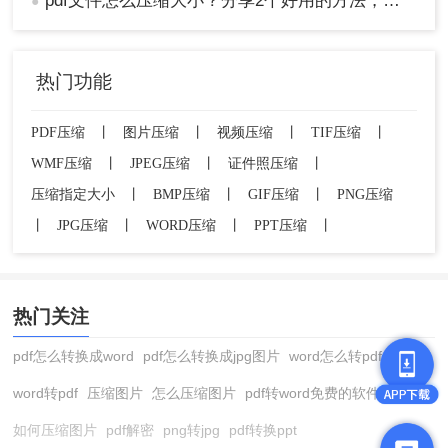
pdf文件怎么压缩大小？分享2个好用的方法，简单又快捷
●
热门功能
PDF压缩
丨
图片压缩
丨
视频压缩
丨
TIF压缩
丨
WMF压缩
丨
JPEG压缩
丨
证件照压缩
丨
压缩指定大小
丨
BMP压缩
丨
GIF压缩
丨
PNG压缩
丨
JPG压缩
丨
WORD压缩
丨
PPT压缩
丨
热门关注
pdf怎么转换成word
pdf怎么转换成jpg图片
word怎么转pdf
word转pdf
压缩图片
怎么压缩图片
pdf转word免费的软件
如何压缩图片
pdf解密
png转jpg
pdf转换ppt