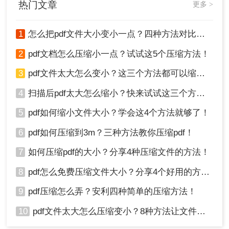
热门文章
更多 >
你会喜欢的。
1
怎么把pdf文件大小变小一点？四种方法对比，一看就懂！
2
pdf文档怎么压缩小一点？试试这5个压缩方法！
3
pdf文件太大怎么变小？这三个方法都可以缩小！
4
扫描后pdf太大怎么缩小？快来试试这三个方法！
5
pdf如何缩小文件大小？学会这4个方法就够了！
6
pdf如何压缩到3m？三种方法教你压缩pdf！
7
如何压缩pdf的大小？分享4种压缩文件的方法！
8
pdf怎么免费压缩文件大小？分享4个好用的方法，简单又快捷！
9
pdf压缩怎么弄？安利四种简单的压缩方法！
10
pdf文件太大怎么压缩变小？8种方法让文件轻松"瘦身"！