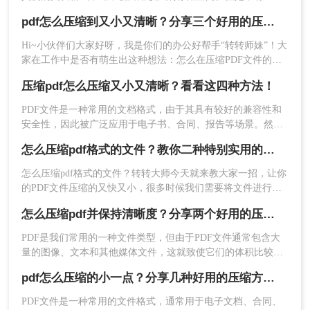
方法可以帮助您将PDF文件压缩到较小的大小，同时保持清晰
2、选择文件压缩-pdf压缩，选择多个单个文件添加
pdf怎么压缩到又小又清晰？分享三个好用的压缩方法！
度和质量。下面一起看看压缩pdf怎么压缩又小又清晰方法吧。
进去就可以。
Hi~小伙伴们大家好呀，我是你们的办公好帮手“转转师妹”！大
家在工作中是否有萌生出这种想法：怎么在压缩PDF文件的同
时，还能确保其内容的质量呢？因为PDF有着不错的稳定性以
压缩pdf怎么压缩又小又清晰？看看这四种方法！
及兼容性，受到了许多职场人士的喜爱，因此使用频率也非常
高；
PDF文件是一种常用的文档格式，由于其具有较好的兼容性和
安全性，因此被广泛应用于电子书、合同、报告等场景。然
而，由于PDF文件通常包含大量的文本和图像信息，它们可能
怎么压缩pdf格式的文件？教你二种特别实用的方法
会占用大量的存储空间，导致传输速度变慢和存储空间不足等
问题。因此，对PDF文件进行压缩是非常必要的。下面将介绍
怎么压缩pdf格式的文件？转转大师今天就来教大家一招，让你
压缩pdf怎么压缩又小又清晰方法，帮助您在压缩PDF文件时实
的PDF文件压缩的又快又小，很多时候我们需要将文件进行压
现既小又清晰的目标。
3、设置一下通用设置，和保存路径，然后点击开始
缩，因为在发送传输方面，文件越大难度就越大，所以需要将
怎么压缩pdf并保持清晰度？分享两个好用的压缩方法！
压缩pdf文件，有什么好的方法吗？下面就来看看压缩pdf格式
压缩即可，就是这么简单啦。
的文件方法吧。
PDF是我们常用的一种文件类型，但由于PDF文件通常包含大
量的图像、文本和其他媒体文件，这就致使它们的体积比较
大，不仅传输起来很慢，有些甚至超出了平台限制，导致无法
pdf怎么压缩的小一点？分享几种好用的压缩方法！
上传。
PDF文件是一种常用的文件格式，通常用于电子文档、合同、