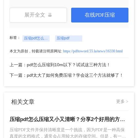
4、点击下载即可。
二、使用专业的PDF压缩工具
展开全文 ⇊
在线PDF压缩
使用专业的PDF压缩工具是压缩PDF文件并保持清
晰度的最佳方法之一。这些工具通常采用先进的压
缩算法和技术，可以有效地减小PDF文件的尺寸，
标签：
同时保持其质量和清晰度。下面以转转大师PDF转
压缩pdf怎么压缩又小又清晰
压缩pdf
换器操作为例。
本文为原创，转载请注明原网址:
https://pdftoword.55.la/news/16330.html
操作如下：
1、如果压缩的PDF文件比较多，需要批量压缩，那
上一篇：pdf怎么压缩到10m以下？试试这三种方法！
么就需要下载转转大师批量压缩客户端。
下一篇：pdf太大了如何免费压缩？学会这三个方法就够了！
相关文章
更多 >
压缩pdf怎么压缩又小又清晰？分享2个好用的方法！
压缩PDF文件并保持清晰度是一个挑战，因为PDF是一种高保
真度的文档格式，通常会占用较大的存储空间。但是，有一些