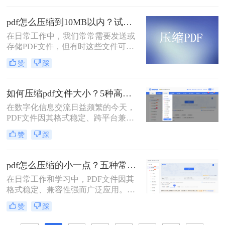
而，随着高分辨率图像、嵌入字体和
复杂排版的广泛应用，PDF文件的体
pdf怎么压缩到10MB以内？试试这4个压缩方法！
积也日益“臃肿”。一个几十兆甚至上
在日常工作中，我们常常需要发送或
百兆的PDF文件，不仅占用宝贵的存
存储PDF文件，但有时这些文件可能
储空间，更在通过邮件发送、即时通
会过大，导致传输不便或者占用过多
讯工具传输或上传至云盘时，变得异
赞
踩
存储空间。为了应对这种情况，我们
常缓慢且不便。
需要掌握一些有效的PDF压缩技巧，
确保文件大小不超过10MB。那么pdf
如何压缩pdf文件大小？5种高效压缩全面解析！
怎么压缩到10MB以内呢？本文将介
在数字化信息交流日益频繁的今天，
绍几种常用的PDF压缩方法。
PDF文件因其格式稳定、跨平台兼容
的特性而成为文档分发的首选。然
赞
踩
而，过大的PDF文件常常带来诸多不
便，例如占用过多存储空间、拖慢系
统响应、导致电子邮件附件发送失败
pdf怎么压缩的小一点？五种常用有效方法详解！
或严重影响网络传输与下载效率。因
在日常工作和学习中，PDF文件因其
此，掌握高效、可靠的pdf压缩技术，
格式稳定、兼容性强而广泛应用。然
对于提升个人与团队的工作效率至关
而，PDF文件体积过大时，会带来诸
重要。那么如何压缩pdf文件大小呢？
赞
踩
多不便，例如传输速度慢、存储空间
本文将深入探讨多种主流且高效的
占用多、邮件附件限制等。因此，掌
PDF压缩方法，从在线工具、专业软