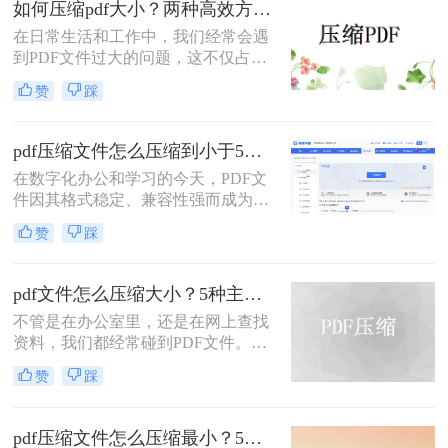
如何压缩pdf大小？两种高效方法详解！
松解决PDF文件过大的问题。
在日常生活和工作中，我们经常会遇
到PDF文件过大的问题，这不仅占用
了大量的存储空间，还降低了文件的
赞
踩
传输效率。因此，掌握几种有效的
PDF压缩方法显得尤为重要。那么如
何压缩pdf大小呢？本文将介绍两种常
pdf压缩文件怎么压缩到小于5M？4种压缩方法终极指南！
用的PDF压缩方法，以帮助您更好地
在数字化办公和学习的今天，PDF文
压缩PDF文件。
件因其格式稳定、兼容性强而成为我
们日常传输文档的首选。然而，我们
赞
踩
常常会遇到一个令人头疼的问题：一
个重要的PDF文件，可能因为包含高
清图片、复杂图表或嵌入字体而体积
pdf文件怎么压缩大小？5种主流压缩方法分享！
庞大，动辄几十兆甚至上百兆。无论
不管是在办公室里，还是在网上查找
是通过电子邮件发送（通常有附件大
资料，我们都经常碰到PDF文件。在
小限制）、上传至学习平台还是提交
工作中，发送邮件需要PDF文件格
至企业系统，文件大小限制（如常见
赞
踩
式，但太大的PDF文件也是一个棘手
的5MB）往往是一道难以逾越的关
的问题。多数企业邮箱中传附件大小
卡。那么pdf压缩文件怎么压缩到小于
被限制为5M，否则就发送不了。若能
5M呢？
pdf压缩文件怎么压缩最小？5个常用方法全解析！
pdf文件怎么压缩大小，那就可轻松上