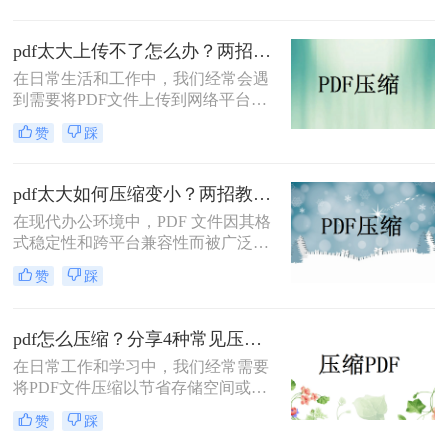
小呢？本文将介绍三种有效的PDF压
缩方法，帮助你轻松减小文件大小。
pdf太大上传不了怎么办？两招帮你解决！
在日常生活和工作中，我们经常会遇
到需要将PDF文件上传到网络平台或
发送给他人的情况。然而，有时PDF
赞
踩
文件过大，导致无法顺利上传或发
送。那么pdf太大上传不了怎么办呢？
本文将介绍两种解决PDF文件过大无
pdf太大如何压缩变小？两招教你轻松压缩！
法上传的方法，帮助你轻松应对这一
在现代办公环境中，PDF 文件因其格
问题。
式稳定性和跨平台兼容性而被广泛使
用。然而，当这些文件变得过大时，
赞
踩
它们不仅占用大量存储空间，而且在
网络上传输时效率低下，甚至无法上
传到某些平台。因此，掌握pdf太大如
pdf怎么压缩？分享4种常见压缩方法！
何压缩变小是十分必要的。本文将介
在日常工作和学习中，我们经常需要
绍两种实用的方法来解决这个问题，
将PDF文件压缩以节省存储空间或加
帮助您轻松完成 PDF 文件的压缩。
快传输速度。那么pdf怎么压缩呢？本
赞
踩
文将介绍几种常见的PDF压缩方法。