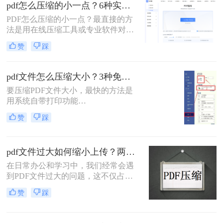
pdf怎么压缩的小一点？6种实用方法详解（2026最新）
解操作步骤，您可根据文件数量、压
缩质量要求和隐私需求快速选择最合
PDF怎么压缩的小一点？最直接的方
适的方法。
法是用在线压缩工具或专业软件对
PDF文件进行重新编码和优化，通过
赞
踩
降低图片分辨率、压缩内嵌字体、去
除冗余数据等方式，可以在保持内容
可读的前提下将文件体积缩小到原来
pdf文件怎么压缩大小？3种免费+1种专业方法全攻略（附决策表）！
的10%~50%。
要压缩PDF文件大小，最快的方法是
用系统自带打印功能
（Windows/macOS均支持）或在线免
赞
踩
费工具（如PDFmao、转转大师）直
接降低文件体积；若需批量处理、无
损压缩或超过免费限制，推荐使用专
pdf文件过大如何缩小上传？两种缩小并上传的有效方法!
业软件「转转大师PDF转换器」——
它支持自定义压缩等级、图片重采
在日常办公和学习中，我们经常会遇
样，且完全本地处理，安全无广告。
到PDF文件过大的问题，这不仅占用
下面用一张决策表帮你3秒定位自己
了大量的存储空间，还影响了文件的
赞
踩
的需求，然后逐一详解每种方法的具
上传速度和分享效率。那么pdf文件过
体操作。
大如何缩小上传呢？本文将介绍两种
缩小PDF文件大小的方法，帮助您轻