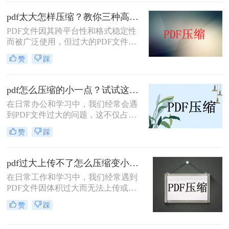
pdf太大怎样压缩？教你三种高效方法！
PDF文件因其跨平台性和格式稳定性
而被广泛使用，但过大的PDF文件不
仅占用存储空间，还会影响传输速度
赞
踩
和加载速度。为了解决pdf太大怎样压
缩问题，本文将介绍三种压缩PDF文
件的方法。
pdf怎么压缩的小一点？试试这三种实用压缩方法！
在日常办公和学习中，我们经常会遇
到PDF文件过大的问题，这不仅占用
了大量的存储空间，还影响了文件的
赞
踩
传输速度。那么pdf怎么压缩的小一点
呢？为了满足不同的需求，本文将介
绍三种实用的PDF压缩方法，帮助您
pdf过大上传不了怎么压缩变小？快来试试这3种压缩方法！
轻松将PDF文件压缩得更小。
在日常工作和学习中，我们经常遇到
PDF文件因体积过大而无法上传或分
享的情况。那么pdf过大上传不了怎么
赞
踩
压缩变小呢？为了帮助您轻松应对这
一难题，本文将介绍三种有效的PDF