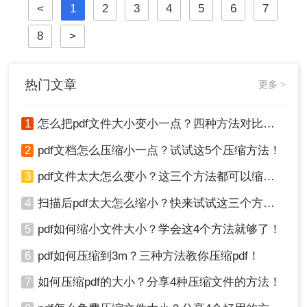
<
1
2
3
4
5
6
7
握压缩PDF文件的方法至关重要。那
件到命令行技术与预处理技巧，为您
么呢？本文将详细介绍多种常用且有
提供一个全面、详尽的解决方案库。
8
>
效的pdf压缩方法。通过遵循这些指
南，您可以轻松减小PDF文件体积，
提升效率。
热门文章
更多 >
1
怎么把pdf文件大小变小一点？四种方法对比，一看就懂！
2
pdf文档怎么压缩小一点？试试这5个压缩方法！
3
pdf文件太大怎么变小？这三个方法都可以缩小！
4
扫描后pdf太大怎么缩小？快来试试这三个方法！
5
pdf如何缩小文件大小？学会这4个方法就够了！
6
pdf如何压缩到3m？三种方法教你压缩pdf！
7
如何压缩pdf的大小？分享4种压缩文件的方法！