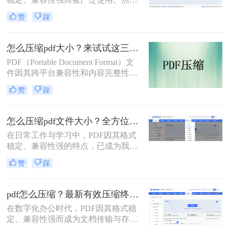
下，有效“瘦身”PDF文件，已成为一
而，PDF文件体积过大常会导致存储
项必备技能。
赞
踩
空间不足、传输速度慢等问题。那么
pdf文件怎么压缩大小呢？本文整理了
4种常用的PDF压缩方法，帮助您快速
怎么压缩pdf大小？来试试这三种压缩方式！
减小文件大小。
PDF（Portable Document Format）文
件因其跨平台兼容性和内容完整性而
广泛应用于各种场合。然而，随着
赞
踩
PDF文件中包含的图片、图表、字体
等资源越来越多，文件体积也逐渐增
大，给存储和传输带来了不便。那么
怎么压缩pdf文件大小？全方位高效压缩方法终极指南！
怎么压缩pdf大小呢？为了解决这个问
在日常工作与学习中，PDF因其格式
题，本文将介绍三种压缩PDF大小的
稳定、兼容性强的特点，已成为我们
方法。
分享文档、报告和论文的首选格式。
赞
踩
然而，过大的PDF文件常常会带来诸
多不便：堵塞邮箱附件、拖慢传输速
度、占用大量存储空间，甚至可能超
pdf怎么压缩？最新有效压缩终极指南！
出某些平台的上传限制。因此，掌握
在数字化办公时代，PDF因其格式稳
怎么压缩pdf文件大小的技能显得至关
定、兼容性强而成为文档传输与存档
重要。