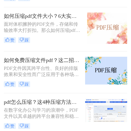
文件时常为我们带来困扰：邮箱附件
仅传输耗时，还可能直接导致发送失
大小限制、微信无法发送、云盘上传
败。
下载耗时、设备存储空间告急。pdf压
如何压缩pdf文件大小？6大实用压缩方案深度解析！
缩文件怎么压缩最小，成为许多人迫
面对体积臃肿的PDF文件，存储和传
切需要的技能。
输效率大打折扣。那么如何压缩pdf文
件大小呢？本文为您梳理6种主流压
赞
踩
缩方案，从原理到实操，助您轻松掌
握PDF文件压缩技巧。
如何免费压缩文件pdf？这二招快来看！
PDF文件因其跨平台性、良好的排版
效果和安全性而广泛应用于各种场
合。然而，过大的PDF文件可能会给
赞
踩
传输和存储带来不便。那么如何免费
压缩文件pdf呢？本文将介绍三种免费
压缩PDF文件的方法，帮助您轻松解
pdf怎么压缩？这4种压缩方法助您pdf文件“瘦身”！
决PDF文件过大的问题。
在数字化办公与学习的浪潮中，PDF
文件以其卓越的跨平台兼容性和稳定
的格式呈现，成为了我们日常工作、
赞
踩
学习和交流中不可或缺的载体。然