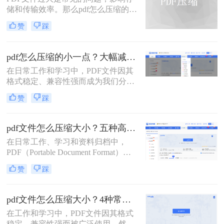
储和传输效率。那么pdf怎么压缩的小
一点呢？本文将详解6种主流压缩方
赞
踩
案，助你快速解决文件体积过大的困
扰。
pdf怎么压缩的小一点？大幅减小文件体积的有效方法全解析！
在日常工作和学习中，PDF文件因其
格式稳定、兼容性强而成为我们分享
文档、报告和资料的首选格式。然
赞
踩
而，随之而来的问题也显而易见：过
大的PDF文件不仅占用存储空间，更
在通过邮件发送、即时通讯工具传输
pdf文件怎么压缩大小？五种高效方法全面解析与实战！
或上传至云平台时受到限制，严重影
在日常工作、学习和资料归档中，
响效率。因此，pdf怎么压缩的小一
PDF（Portable Document Format）因
点，成为一项必备技能。
其跨平台、格式固定的特性而成为最
赞
踩
常用的文件格式之一。然而，随之而
来的问题是PDF文件体积往往过大，
不仅占用存储空间，更在邮件发送、
pdf文件怎么压缩大小？4种常用压缩方法详解！
即时通讯传输和网页上传时带来诸多
在工作和学习中，PDF文件因其格式
不便。如何在不显著损失质量的前提
稳定、兼容性强而被广泛使用。然