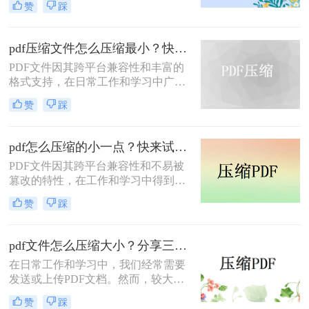
赞
踩
输不便、占用过多存储空间等问题。
因此，学会如何把pdf压缩到指定大小
变得尤为重要。本文将详细介绍四种
pdf压缩文件怎么压缩最小？快来试着使用这三种压缩方法！
常用的方法，帮助您轻松应对这一挑
PDF文件因其跨平台兼容性和丰富的
战。
格式支持，在日常工作和学习中广泛
应用。然而，有时我们需要将PDF文
赞
踩
件压缩到最小，以便更高效地存储和
传输。那么pdf压缩文件怎么压缩最小
呢？本文将介绍三种实用的PDF压缩
pdf怎么压缩的小一点？快来试试这4种压缩方法！
方法。
PDF文件因其跨平台兼容性和不易被
篡改的特性，在工作和学习中得到了
广泛应用。然而，PDF文件有时体积
赞
踩
过大，不便于存储和传输。那么pdf怎
么压缩的小一点呢？本文将介绍四种
有效的PDF压缩方法。
pdf文件怎么压缩大小？分享三种实用压缩方法！
在日常工作和学习中，我们经常需要
发送或上传PDF文档。然而，较大的
文件可能会导致传输缓慢或者无法满
赞
踩
足上传限制。那么pdf文件怎么压缩大