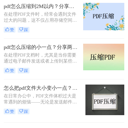
文件压缩方法。
pdf怎么压缩到2M以内？分享两种实用压缩方法！
在处理PDF文件时，经常会遇到文件
过大的问题，这不仅占用存储空间，
还影响文件的传输速度。为了满足特
赞
踩
定需求，将PDF文件压缩到2M以内变
得尤为重要。那么pdf怎么压缩到2M
以内呢？本文将介绍两种常用的PDF
pdf怎么压缩的小一点？分享两种实用压缩方法！
压缩方法。
在处理PDF文档时，尤其是当你需要
通过电子邮件发送或者上传到某些对
文件大小有限制的平台时，压缩PDF
赞
踩
文件变得尤为重要。那么pdf怎么压缩
的小一点呢？本文将介绍两种有效的
PDF压缩方法。
怎么把pdf文件大小变小一点？四种方法对比，一看就懂！
在日常办公中，PDF文件体积过大是
常遇到的烦恼——无论是发送邮件受
限于附件大小，还是上传系统提示文
赞
踩
件超限，都让人头疼。那么，怎么把
PDF文件大小变小一点呢？本文将先
给出四种方案的直观对比，再逐一拆