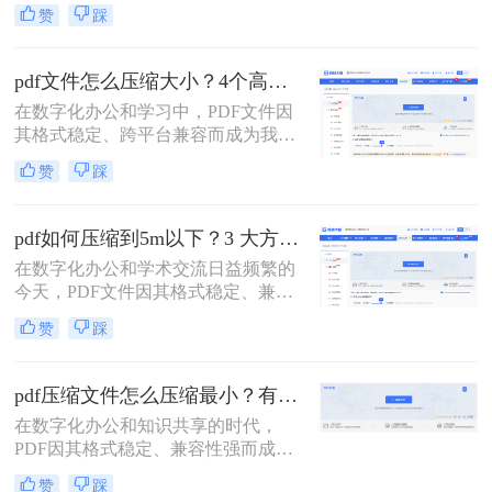
的首选。然而，高分辨率图片、嵌入
赞
踩
字体和多媒体内容也使得PDF文件体
积动辄数十兆甚至上百兆，给邮件发
送、云端存储和即时分享带来了巨大
pdf文件怎么压缩大小？4个高效传输与存储方法详解！
困扰。如何高效、无损（或视觉无
在数字化办公和学习中，PDF文件因
损）地压缩PDF，成为一个普遍需
其格式稳定、跨平台兼容而成为我们
求。那么pdf怎么压缩呢？
日常交流的首选格式。然而，过大的
赞
踩
PDF文件——无论是包含大量高分辨
率图片的学术论文、扫描版的电子
书，还是设计精美的产品手册——都
pdf如何压缩到5m以下？3 大方法手把手教，轻松过平台限制！
会给邮件发送、云端存储和即时传输
在数字化办公和学术交流日益频繁的
带来诸多不便。幸运的是，通过一系
今天，PDF文件因其格式稳定、兼容
列高效的方法，我们可以显著减小
性强而成为我们传递信息的主要载
PDF文件的体积，而无需牺牲过多的
赞
踩
体。然而，一个棘手的问题常常困扰
可读性。那么pdf文件怎么压缩大小
着我们：文件体积过大。无论是通过
呢？本文将深入探讨多种pdf压缩方
电子邮件发送简历、在学术平台提交
法，从在线工具到专业软件，从自动
pdf压缩文件怎么压缩最小？有效压缩方法终极指南！
论文，还是在微信等即时通讯工具中
优化到手动精调，助您轻松驾驭PDF
在数字化办公和知识共享的时代，
分享资料，平台往往对附件大小有严
文件大小。
PDF因其格式稳定、兼容性强而成为
格限制，最常见的门槛就是5MB。一
文档传输的首选。然而，庞大的PDF
个几十兆甚至上百兆的PDF文件，不
赞
踩