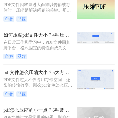
PDF文件因容量过大而难以传输或存
传。在今天，我们将分享两种简单的
储时，压缩是解决问题的关键。那么
pdf文件压缩方式。
pdf压缩文件怎么压缩最小呢？本文将
赞
踩
介绍几种高效压缩PDF的方法，帮助
你快速实现最小化压缩。
如何压缩pdf文件大小？4种压缩方法详解！
在日常工作和学习中，PDF文件因其
跨平台、格式固定的特性而成为文档
交换的首选格式。然而，过大的PDF
赞
踩
文件常常带来诸多不便，无论是通过
电子邮件发送、上传至网络平台还是
存储在有限的设备空间中，都会遇到
pdf文件怎么压缩大小？5大方法深度解析与实操指南！
限制。因此，掌握如何压缩pdf文件大
PDF文件过大不仅占用存储空间，还
小的技能显得至关重要。
影响传输效率。那么pdf文件怎么压缩
大小呢？本文将系统介绍5种主流压
赞
踩
缩方法，助你精准平衡文件体积与质
量。
pdf怎么压缩的小一点？6种常用方案详解！
PDF文件过大是常见的问题，影响存