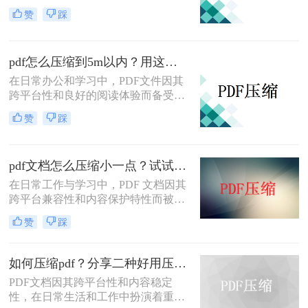
睐。然而，高清图片、复杂布局和丰
赞
踩
富内容往往导致PDF文件体积庞大，
给文档传输和分享带来不便。那么pdf
上传文件过大怎么缩小呢？本文将介
pdf怎么压缩到5m以内？用这二种压缩方法！
绍三种简单实用的PDF压缩技巧，助
你轻松优化PDF文件，提升文档传输
在日常办公和学习中，PDF文件因其
效率。
跨平台性和良好的阅读体验而备受欢
迎。然而，有时PDF文件过大，不仅
赞
踩
占用存储空间，还会影响传输速度。
那么pdf怎么压缩到5m以内呢？本文
将介绍两种将PDF文件压缩到5M以内
pdf文档怎么压缩小一点？试试这5个压缩方法！
的方法。
在日常工作与学习中，PDF 文档因其
跨平台兼容性和内容保护特性而被广
泛使用。然而，当 PDF 文件中包含大
赞
踩
量高分辨率图片、内嵌字体或复杂图
形时，文件体积往往变得十分庞大，
不仅占用存储空间，还经常因超过邮
如何压缩pdf？分享二种好用压缩方法！
箱附件限制或上传耗时过长而影响办
PDF文档因其跨平台性和内容稳定
公效率。那么PDF 文档怎么压缩小一
性，在日常生活和工作中扮演着重要
点呢？本文从压缩效果、操作难度、