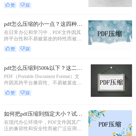
角色。然而，有时PDF文件过大，会
处理速度、隐私安全四个维度，对比
赞
踩
影响传输速度或占用过多存储空间。
五种主流压缩方案，帮助您根据实际
那么如何压缩pdf呢？本文将介绍两种
场景快速选择最合适的方法。
压缩PDF的方法。
pdf怎么压缩的小一点？这四种压缩方法了解一下
在日常办公和学习中，PDF文件因其
跨平台性和不易被篡改的特性而被广
泛使用。然而，有时PDF文件过大，
赞
踩
会给传输和存储带来不便。那么pdf怎
么压缩的小一点呢？本文将介绍四种
将PDF压缩得更小的方法。
pdf怎么压缩到500k以下？这二种压缩方法你可以轻松学会！
PDF（Portable Document Format）文
件因其跨平台兼容性、不易被篡改的
特性以及保持文档格式一致性的能
赞
踩
力，在日常办公和文件分享中得到了
广泛应用。然而，有时我们需要将
PDF文件压缩到较小的大小，以便于
如何把pdf压缩到指定大小？试试这4种压缩方法！
上传、发送或存储。那么pdf怎么压缩
到500k以下呢？本文将介绍两种将
在现代办公环境中，PDF文件因其广
PDF文件压缩到500K以下的方法。
泛的兼容性和安全性而被广泛应用。
然而，当这些文件过大时，会带来传