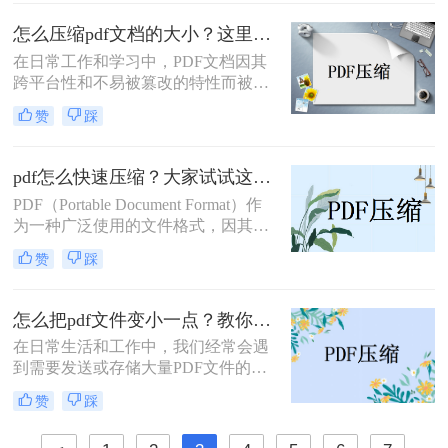
题，这不仅占用了宝贵的存储空间，
还可能在传输过程中造成不便。那
怎么压缩pdf文档的大小？这里教你这4种压缩方法！
么，pdf文件太大如何变小呢？本文将
在日常工作和学习中，PDF文档因其
为您介绍几种实用的方法。
跨平台性和不易被篡改的特性而被广
泛应用。然而，有时PDF文件体积过
赞
踩
大，不仅占用大量存储空间，还影响
传输速度。因此，压缩PDF文档成为
了一个常见的需求。那么怎么压缩pdf
pdf怎么快速压缩？大家试试这三种压缩方法！
文档的大小呢？本文将介绍几种常用
PDF（Portable Document Format）作
的方法来压缩PDF文档的大小。
为一种广泛使用的文件格式，因其能
够保持文档的原貌、便于分享和打印
赞
踩
而深受用户喜爱。然而，随着文档内
容的丰富和复杂化，PDF文件的大小
也随之增加，这不仅占用了宝贵的存
怎么把pdf文件变小一点？教你几招，轻松实现文件大瘦身！
储空间，还影响了文件的传输效率。
在日常生活和工作中，我们经常会遇
因此，掌握pdf怎么快速压缩成为了一
到需要发送或存储大量PDF文件的情
项重要技能。本文将介绍几种快速压
况。然而，PDF文件有时会因为包含
缩PDF文件的方法，帮助您轻松解决
赞
踩
大量图像、高分辨率图片或复杂的排
文件体积过大的问题。
版而显得体积庞大，这给传输和存储