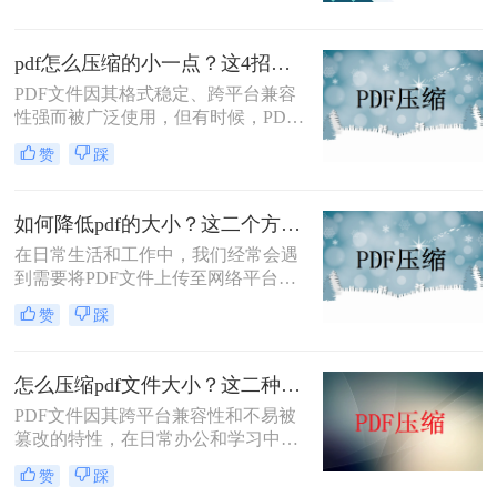
分享。那么pdf文件怎么压缩到2m以
内呢？本文将介绍四种将PDF文件压
pdf怎么压缩的小一点？这4招让你轻松压缩!
缩至2M以内的方法。
PDF文件因其格式稳定、跨平台兼容
性强而被广泛使用，但有时候，PDF
文件可能会因为包含大量图像、复杂
赞
踩
布局或高分辨率内容而显得过于庞
大，不便于存储和传输。那么PDF怎
么压缩的小一点呢？本文将介绍四种
如何降低pdf的大小？这二个方法帮你搞定！
实用的PDF压缩方法，帮助您轻松将
在日常生活和工作中，我们经常会遇
PDF文件压缩至更小。
到需要将PDF文件上传至网络平台或
发送给他人的情况。然而，有时PDF
赞
踩
文件的大小可能超过平台或邮箱的限
制，导致上传或发送失败。那么如何
降低pdf的大小呢？本文将介绍二种将
怎么压缩pdf文件大小？这二种压缩方式很好用！
PDF文件缩小的方法，帮助您轻松解
PDF文件因其跨平台兼容性和不易被
决PDF文件过大的问题。
篡改的特性，在日常办公和学习中得
到了广泛应用。然而，有时PDF文件
赞
踩
过大，会给传输和存储带来不便。那