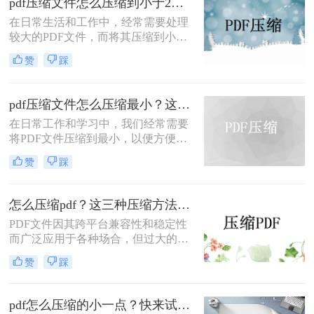
pdf压缩文件怎么压缩到小于2M？这3种方法超级好用！
绍三种常见的PDF文件压缩方法，帮
在日常生活和工作中，经常需要处理
助您根据实际需求选择最合适的方
较大的PDF文件，而将其压缩到小于
式。
2MB以便于存储、传输或分享显得尤
赞
踩
为重要。那么PDF压缩文件怎么压缩
到小于2M呢？本文将介绍三种常用的
方法来实现这一目标。
pdf压缩文件怎么压缩最小？这三个方法可以学习一下！
在日常工作和学习中，我们经常需要
将PDF文件压缩到最小，以便方便上
传、分享或存储。那么pdf压缩文件怎
赞
踩
么压缩最小呢？本文将介绍三种常用
的将PDF文件压缩到最小的方法，帮
助您根据不同的需求选择最合适的方
怎么压缩pdf？这三种压缩方法很实用！
式。
PDF文件因其跨平台兼容性和稳定性
而广泛应用于各种场合，但过大的
PDF文件可能会带来存储、传输和编
赞
踩
辑上的不便。那么怎么压缩pdf呢？本
文将介绍三种常用的PDF压缩方法。
pdf怎么压缩的小一点？快来试试这三种文件压缩的方法！