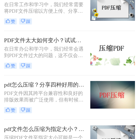
在日常工作和学习中，我们经常需要
将PDF文件压缩以方便上传、分享或
存储。那么PDF怎么压缩的小一点
赞
踩
呢？本文将介绍三种常用的压缩PDF
文件的方法，帮助您根据不同的需求
选择最合适的方式。
PDF文件太大如何变小？试试这三种PDF压缩方法！
在日常办公和学习中，我们经常会遇
到PDF文件过大的问题，这不仅会占
用大量存储空间，还会影响文件的传
赞
踩
输速度和加载时间。那么pdf文件太大
如何变小呢？为了解决这个问题，本
文将介绍三种常用的PDF压缩方法。
pdf怎么压缩？分享四种好用的压缩方法！
PDF文件因其跨平台兼容性和良好的
排版效果而被广泛使用，但有时候文
件过大可能会给传输和存储带来不
赞
踩
便。因此，压缩PDF文件成为了一个
常见的需求。那么PDF怎么压缩呢？
本文将介绍四种常用的压缩PDF文件
pdf文件怎么压缩为指定大小？4种方法教你轻松搞定！
的方法，帮助您根据不同的需求选择
压缩PDF文件至指定大小可能是一个
最合适的方式。