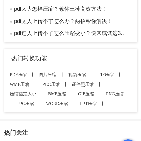
pdf太大怎样压缩？教你三种高效方法！
●
pdf太大上传不了怎么办？两招帮你解决！
●
pdf过大上传不了怎么压缩变小？快来试试这3种压缩方法！
●
热门转换功能
PDF压缩
丨
图片压缩
丨
视频压缩
丨
TIF压缩
丨
WMF压缩
丨
JPEG压缩
丨
证件照压缩
丨
压缩指定大小
丨
BMP压缩
丨
GIF压缩
丨
PNG压缩
丨
JPG压缩
丨
WORD压缩
丨
PPT压缩
丨
热门关注