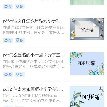
特点而广受欢迎。然而，随着文件内
赞
踩
容的增加，PDF文件的大小也会相应
增大，这不仅会占用更多的存储空
间，还可能影响文件的传输速度。因
pdf压缩文件怎么压缩到小于2M？可以试试这三个方法!
此，将PDF文件压缩到指定大小成为
在处理PDF文件时，经常需要将其压
了一个常见的需求。那么如何把pdf压
缩到更小的体积，特别是当文件大小
缩到指定大小呢？本文将详细介绍几
超过特定限制（如2MB）时，压缩变
种方法，帮助你将PDF文件压缩到所
赞
踩
得尤为重要。无论是为了电子邮件发
需的大小。
送、上传到网站还是为了节省存储空
间，掌握几种有效的PDF压缩方法都
pdf怎么压缩的小一点？分享三招轻松压缩!！
是非常有帮助的。那么pdf压缩文件怎
在日常工作和学习中，PDF文件因其
么压缩到小于2M呢？以下是四种实用
跨平台兼容性、格式稳定性和内容不
的PDF压缩方法，帮助你轻松将文件
可编辑性而备受欢迎。然而，随着文
压缩到小于2MB。
赞
踩
件内容的增加，PDF文件往往会变得
相当庞大，给存储和传输带来诸多不
便。为了解决这一问题，那么pdf怎么
pdf文件太大如何缩小？学会这些方法轻松缩小文件体积！
压缩的小一点呢？本文将详细介绍几
Hello，大家好呀！我是转转师妹～工
种有效压缩PDF文件大小的方法，帮
作生活中，PDF文件的存在感并不
助您轻松管理文件，提升工作效率。
弱，而有时需要传输的工作或学习资