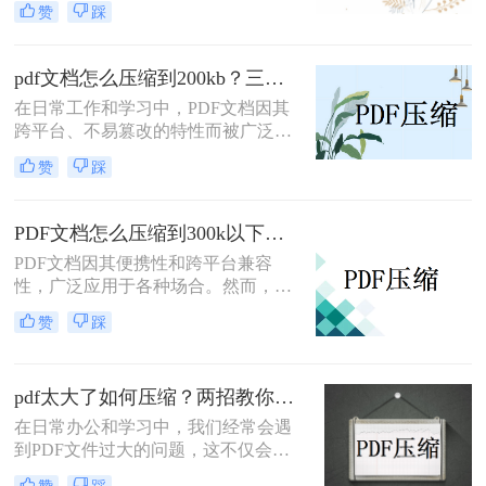
赞
踩
件会给传输和存储带来不便。那么如
何压缩pdf文件大小在5m以内呢？本
文将介绍两种实用的方法，帮助你将
pdf文档怎么压缩到200kb？三种实用的方法分享！
PDF文件大小压缩到5M以内。
在日常工作和学习中，PDF文档因其
跨平台、不易篡改的特性而被广泛使
用。然而，有时PDF文件过大，不便
赞
踩
于传输或存储，因此，将PDF文档压
缩到较小的大小（如200KB）显得尤
为重要。那么pdf文档怎么压缩到
PDF文档怎么压缩到300k以下？试试这3种压缩方法！
200kb呢？本文将介绍三种将PDF文档
PDF文档因其便携性和跨平台兼容
压缩至200KB的方法。
性，广泛应用于各种场合。然而，有
时过大的PDF文件会影响传输速度和
赞
踩
存储效率。那么PDF文档怎么压缩到
300k以下呢？本文将介绍三种将PDF
文档压缩到300k以下的方法。
pdf太大了如何压缩？两招教你轻松压缩！
在日常办公和学习中，我们经常会遇
到PDF文件过大的问题，这不仅会占
用大量存储空间，还会影响文件的传
赞
踩