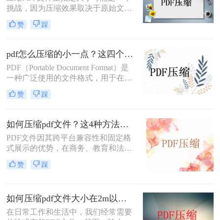
挑战，因为压缩效果取决于原始文件
的内容、图像质量、嵌入的字体等多
赞
踩
个因素。然而，通过一系列的策略和
工具，您可以尝试将PDF文件压缩至
接近目标大小。那么pdf文件怎么压缩
pdf怎么压缩的小一点？这四个方法帮你轻松解决！
为指定大小呢？以下是一些建议和方
PDF（Portable Document Format）是
法来实现这一目标。
一种广泛使用的文件格式，用于在各
种设备上保持文档的一致性和可读
赞
踩
性。然而，大型的PDF文件往往会占
用大量存储空间，影响传输速度和用
户体验。那么pdf怎么压缩的小一点
如何压缩pdf文件？这4种方法不容错过！
呢？本文将介绍几种实用的方法和工
PDF文件因其跨平台兼容性和固定格
具，帮助你将PDF文件压缩得更小，
式展示的优势，在商务、教育和法律
同时尽量保持文件的质量。
等领域被广泛使用。然而，较大的
赞
踩
PDF文件不仅占用存储空间，还会影
响文件传输的速度。因此，学会如何
压缩PDF文件是一项非常有用的技
如何压缩pdf文件大小在2m以内？试试这四种压缩技巧！
能。那么如何压缩pdf文件呢？本文将
介绍几种压缩PDF文件的方法，帮助
在日常工作和生活中，我们经常需要