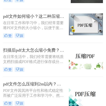
输速度。那么pdf太大了如何压缩呢？
本文将介绍两种有效的PDF压缩方
法，帮助你轻松解决这一难题。
pdf文件如何缩小？这二种压缩方法很好用！
在日常工作和学习中，我们经常需要
将PDF文件的大小缩小，以便于发送
邮件、上传到云存储或满足特定平台
赞
踩
的要求。那么pdf文件如何缩小呢？本
文将介绍两种有效的方法来缩小PDF
文件大小，帮助您轻松应对这些需
扫描后pdf太大怎么缩小免费？这3种缩方法一起来看看！
求。
在日常生活中，我们经常需要将纸质
文档扫描成PDF格式进行保存或分
享。然而，扫描后的PDF文件有时会
赞
踩
因为包含高质量的图像或复杂的布局
而显得过于庞大。那么扫描后pdf太大
怎么缩小免费呢？本文将介绍四种免
pdf文件怎么压缩到2m以内？快来学习这3种压缩方法！
费且实用的方法，帮助你轻松缩小扫
PDF文件因其跨平台性和格式稳定性
描后的PDF文件。
而被广泛应用于工作和学习中。然
而，有时候我们需要将PDF文件压缩
赞
踩
到较小的体积，以便于存储、传输或