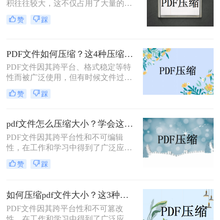
积往往较大，这不仅占用了大量的存
储空间，还影响了文件的传输速度。
赞
踩
特别是在需要上传文件到某些平台
时，文件大小的限制更是令人头疼。
本文将介绍两种压缩PDF文件的方
PDF文件如何压缩？这4种压缩小妙招了解下！
法，帮助您轻松减小文件体积，提高
上传效率。
PDF文件因其跨平台、格式稳定等特
性而被广泛使用，但有时候文件过
大，会给存储、传输和分享带来不
赞
踩
便。那么PDF文件如何压缩呢？本文
将介绍四种PDF文件压缩的方法，帮
助您轻松解决PDF文件过大的问题。
pdf文件怎么压缩大小？学会这2个方法就够了！
PDF文件因其跨平台性和不可编辑
性，在工作和学习中得到了广泛应
用。然而，有时PDF文件过大，会给
赞
踩
传输和存储带来不便。那么pdf文件怎
么压缩大小呢？本文将介绍两种压缩
PDF文件大小的方法，帮助用户轻松
如何压缩pdf文件大小？这3种压缩方法一定要学会!！
减小PDF文件的大小。
PDF文件因其跨平台性和不可篡改
性，在工作和学习中得到了广泛应