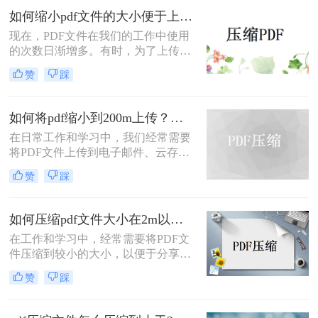
最合适的方式。
如何缩小pdf文件的大小便于上传？教你3种简单压缩方法！
现在，PDF文件在我们的工作中使用
的次数日渐增多。有时，为了上传或
阅读PDF文件，PDF文件太大，无法
赞
踩
上传。在这种情况下，如果您能如何
缩小pdf文件的大小便于上传，您可以
解决此类问题。你知道如何PDF压缩
如何将pdf缩小到200m上传？试试这三个压缩方法！
吗？如果你不能，你可以跟着小编来
在日常工作和学习中，我们经常需要
解决！
将PDF文件上传到电子邮件、云存储
或其他在线平台。然而，文件过大可
赞
踩
能导致上传失败或耗时过长。那么如
何将pdf缩小到200m上传呢？本文将
介绍三种常用的将PDF文件缩小到
如何压缩pdf文件大小在2m以内？教你三种压缩文件的方法！
200MB的方法，帮助您轻松解决这一
在工作和学习中，经常需要将PDF文
问题。
件压缩到较小的大小，以便于分享和
传输。特别是当文件需要通过电子邮
赞
踩
件发送或上传到某些平台时，文件大
小限制通常是2MB。那么如何压缩
PDF文件大小在2M以内呢？本文将介