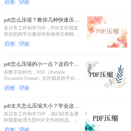
赞
踩
料的体积较大，就有可能发生传输过
慢、或是失败等现象；这个时候如果
我们将PDF压缩，就可以减小文件体
pdf怎么压缩？教你几种快速压缩的方法！
积，加快传输速度，节省很多时间。
在日常工作和学习中，PDF文件因其
那么pdf文件太大如何缩小呢？我有几
良好的跨平台兼容性和保持文档格式
个方法可以和大家分享一下，一起来
不变的特性而广受欢迎。然而，随着
看看吧。
赞
踩
文档内容的丰富，尤其是包含大量图
像、图表等多媒体元素时，PDF文件
的大小往往会显著增加。这不仅占用
pdf怎么压缩的小一点？这四个方法让你快速压缩！
了宝贵的存储空间，还可能影响文件
的传输速度和共享效率。因此，学会
在数字化时代，PDF（Portable
pdf怎么压缩变得尤为重要。本文将为
Document Format）文件因其跨平台兼
您详细介绍几种常见的PDF压缩方
容性、保持文档格式不变等特性而广
赞
踩
法，帮助您轻松解决文件过大的问
泛应用于各种场景，如报告、书籍、
题。
合同等。然而，随着文档内容的增
加，PDF文件的大小也会相应增长，
pdf太大怎么压缩大小？学会这3招，快速无损压缩！
给存储、传输和分享带来不便。因
在日常工作和学习中，我们经常会遇
此，将PDF文件压缩得更小成为了一
到需要处理大型PDF文件的情况。这
个常见的需求。那么pdf怎么压缩的小
些文件可能因为包含高清图片、复杂
一点呢？本文将介绍几种实用的方法
赞
踩