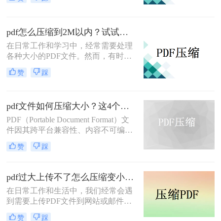
图表或大量文本而体积庞大，不仅占
和步骤，帮助您有效地压缩PDF文件
用大量存储空间，还可能在传输或分
大小。
享时造成不便。为了更高效地管理和
pdf怎么压缩到2M以内？试试这些压缩技巧！
使用这些文件，学会pdf太大怎么压缩
大小变得尤为重要。本文将介绍几种
在日常工作和学习中，经常需要处理
常见的PDF压缩方法，帮助读者轻松
各种大小的PDF文件。然而，有时由
应对大型PDF文件。
于文件过大，不仅占用了大量存储空
赞
踩
间，还可能在传输或分享时遇到障
碍。特别是当需要将PDF文件压缩到
特定大小，如2M以内时，选择合适的
pdf文件如何压缩大小？这4个方法可以实现！
压缩方法显得尤为重要。那么pdf怎么
压缩到2M以内呢？本文将详细介绍几
PDF（Portable Document Format）文
种有效的方法，帮助读者将PDF文件
件因其跨平台兼容性、内容不可编辑
压缩至2M以内。
性和保持原样打印的特性，在商务、
赞
踩
学术和教育领域得到了广泛应用。然
而，随着PDF文件中包含的信息量增
加，文件大小也可能迅速膨胀，给存
pdf过大上传不了怎么压缩变小？教你几个压缩方法！
储、传输和分享带来不便。那么pdf文
在日常工作和生活中，我们经常会遇
件如何压缩大小呢？本文将详细介绍
到需要上传PDF文件到网站或邮件附
几种实用的方法，帮助用户有效压缩
件中的情况。然而，当PDF文件体积
PDF文件的大小。
赞
踩