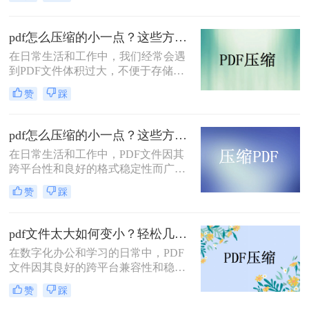
过大时，可能会遇到上传限制或传输
速度缓慢的问题。这时，对PDF文件
进行压缩就成为了一个必要的步骤。
pdf怎么压缩的小一点？这些方法有手就行！
那么pdf过大上传不了怎么压缩变小
在日常生活和工作中，我们经常会遇
呢？本文将详细介绍几种实用的方
到PDF文件体积过大，不便于存储、
法，帮助你将过大的PDF文件压缩变
传输或分享的情况。幸运的是，有多
小，以便顺利上传。
赞
踩
种方法可以帮助我们将PDF文件压缩
得更小，以满足不同的需求。那么pdf
怎么压缩的小一点呢？本文将详细介
pdf怎么压缩的小一点？这些方法让你轻松压缩!！
绍几种常见的PDF压缩方法，帮助读
在日常生活和工作中，PDF文件因其
者轻松解决PDF文件过大的问题。
跨平台性和良好的格式稳定性而广受
欢迎。然而，随着文件内容的增加，
赞
踩
PDF文件的大小也会相应增大，给存
储和传输带来不便。为了解决这个问
题，我们可以采用多种方法来压缩
pdf文件太大如何变小？轻松几招教你变小！
PDF文件，使其体积更小，便于处
在数字化办公和学习的日常中，PDF
理。那么pdf怎么压缩的小一点呢？以
文件因其良好的跨平台兼容性和稳定
下是四种常用的PDF文件压缩方法。
的格式特性而广受欢迎。然而，有时
赞
踩
我们会遇到PDF文件体积过大的问