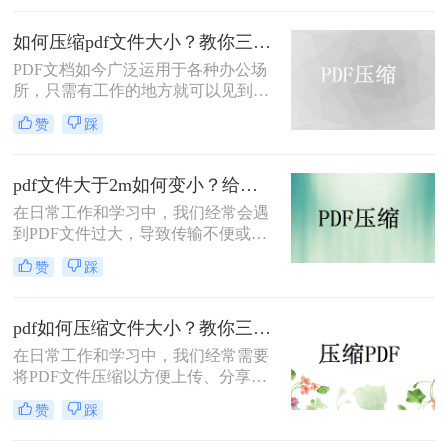
么怎么压缩pdf文件大小​呢？本文将介
绍两种有效的PDF文件压缩方法。
如何压缩pdf文件大小？教你三种快速压缩的方法！
PDF文档如今广泛运用于各种办公场
所，只需有工作的地方就可以见到
PDF文档，文件都是有大小之分，
赞
踩
PDF文档也是如此，遇到过大的文档
该怎么呢，要怎么样才能轻松缩小过
大的PDF文档呢~今天就来教大家如
pdf文件大于2m如何变小？给大家分享三种简单的压缩方法！
何压缩pdf文件大小的方法，看看要怎
在日常工作和学习中，我们经常会遇
么pdf压缩达到我们想要的大小。
到PDF文件过大，导致传输不便或存
储空间不足的问题。减小PDF文件的
赞
踩
大小不仅可以节省存储空间，还能加
快文件的传输速度。那么PDF文件大
于2m如何变小呢？本文将介绍三种常
pdf如何压缩文件大小？教你三招快速压缩！
用的减小PDF文件大小的方法，帮助
在日常工作和学习中，我们经常需要
您根据不同的需求选择最合适的方
将PDF文件压缩以方便上传、分享或
式。
存储。那么pdf如何压缩文件大小呢？
赞
踩
本文将介绍三种常用的压缩PDF文件
的方法，帮助您根据不同的需求选择