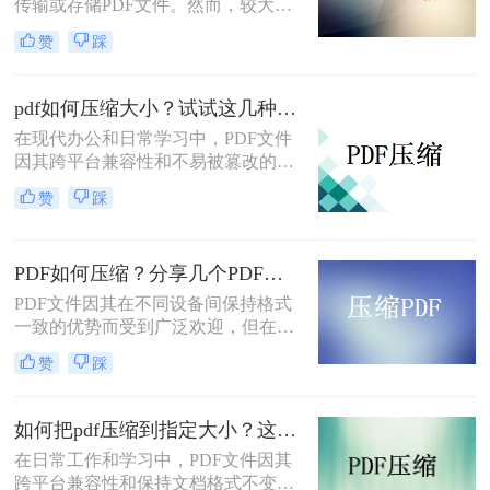
你有效减小文件大小而不牺牲质量。
传输或存储PDF文件。然而，较大的
文件不仅占用更多存储空间，还会增
赞
踩
加传输时间和成本。特别是当文件需
要通过电子邮件发送时，过大的文件
可能会超出邮件附件的大小限制。那
pdf如何压缩大小？试试这几种压缩方法!
么如何压缩pdf文件大小在2m以内
在现代办公和日常学习中，PDF文件
呢？本文将介绍几种方法，帮助你将
因其跨平台兼容性和不易被篡改的特
PDF文件压缩至2MB以内，从而更方
性而广泛应用。然而，随着文档内容
便地管理和分享。
赞
踩
的增加，PDF文件体积也会相应增
大，给存储和传输带来不便。因此，
掌握pdf如何压缩大小显得尤为重要。
PDF如何压缩？分享几个PDF压缩技巧！
本文将详细介绍几种常用的PDF压缩
方法，帮助您轻松将PDF文件压缩到
PDF文件因其在不同设备间保持格式
更小的大小。
一致的优势而受到广泛欢迎，但在传
输和存储时，较大的文件大小可能会
赞
踩
成为一个难题。压缩PDF文件不仅可
以减少其占用的存储空间，还能加快
在网络中的传输速度。那么PDF如何
如何把pdf压缩到指定大小？这3种压缩方法操作起来很简单!！
压缩呢？以下是几种简单有效的方
在日常工作和学习中，PDF文件因其
法，帮助你压缩PDF文件而不牺牲太
跨平台兼容性和保持文档格式不变的
多质量。