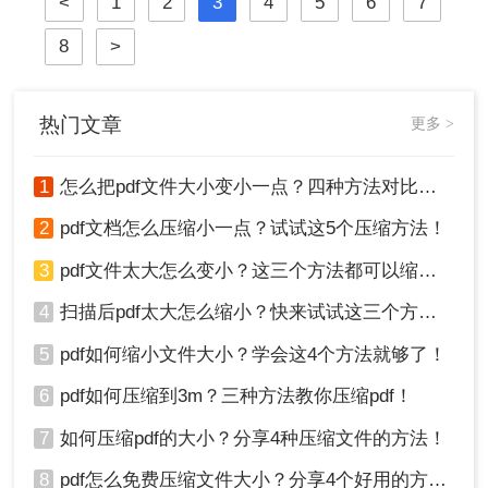
<
1
2
3
4
5
6
7
带来了不便。因此，学会怎么把pdf文
件变小一点显得尤为重要。本文将介
8
>
绍几种常用的方法，帮助你将PDF文
件压缩到更小的体积。
热门文章
更多 >
1
怎么把pdf文件大小变小一点？四种方法对比，一看就懂！
2
pdf文档怎么压缩小一点？试试这5个压缩方法！
3
pdf文件太大怎么变小？这三个方法都可以缩小！
4
扫描后pdf太大怎么缩小？快来试试这三个方法！
5
pdf如何缩小文件大小？学会这4个方法就够了！
6
pdf如何压缩到3m？三种方法教你压缩pdf！
7
如何压缩pdf的大小？分享4种压缩文件的方法！
8
pdf怎么免费压缩文件大小？分享4个好用的方法，简单又快捷！