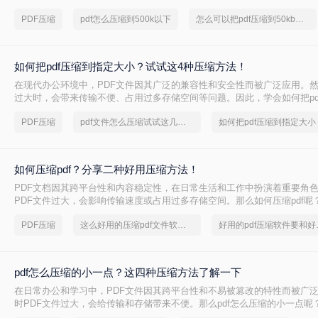
PDF文件压缩到较小的大小，以便于上传、发送或存储。那么pdf怎么压缩到
PDF压缩
pdf怎么压缩到500k以下
怎么可以把pdf压缩到50kb以下
本文将介绍两种将PDF文件压缩到500K以下的方法。
如何把pdf压缩到指定大小？试试这4种压缩方法！
在现代办公环境中，PDF文件因其广泛的兼容性和安全性而被广泛应用。
过大时，会带来传输不便、占用过多存储空间等问题。因此，学会如何把pd
小变得尤为重要。本文将详细介绍四种常用的方法，帮助您轻松应对这一
PDF压缩
pdf文件怎么压缩试试这几个方法
如何把pdf压缩到指定大小
如何压缩pdf？分享二种好用压缩方法！
PDF文档因其跨平台性和内容稳定性，在日常生活和工作中扮演着重要角
PDF文件过大，会影响传输速度或占用过多存储空间。那么如何压缩pdf呢
种压缩PDF的方法。
PDF压缩
这么好用的压缩pdf文件软件，我一定要分享
好用的p
pdf怎么压缩的小一点？这四种压缩方法了解一下
在日常办公和学习中，PDF文件因其跨平台性和不易被篡改的特性而被广
时PDF文件过大，会给传输和存储带来不便。那么pdf怎么压缩的小一点呢
种将PDF压缩得更小的方法。