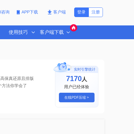
登录
注册
PI咨询
APP下载
客户端
使用技巧
客户端下载
实时引擎统计
7170
人
1高保真还原且排版
这个方法你学会了
用户已经体验
在线PDF压缩 >