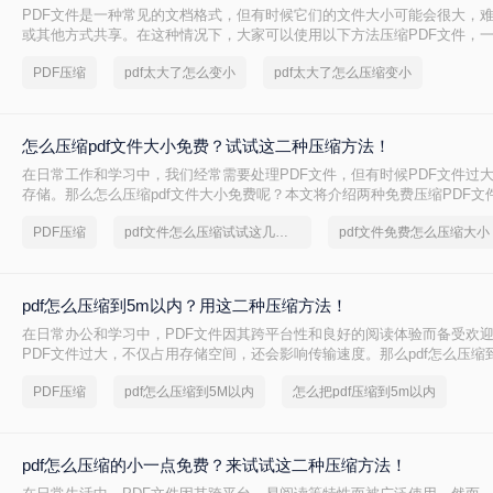
PDF文件是一种常见的文档格式，但有时候它们的文件大小可能会很大，
或其他方式共享。在这种情况下，大家可以使用以下方法压缩PDF文件，一起
太大了怎么变小吧。
PDF压缩
pdf太大了怎么变小
pdf太大了怎么压缩变小
怎么压缩pdf文件大小免费？试试这二种压缩方法！
在日常工作和学习中，我们经常需要处理PDF文件，但有时候PDF文件过
存储。那么怎么压缩pdf文件大小免费呢？本文将介绍两种免费压缩PDF文
PDF压缩
pdf文件怎么压缩试试这几个方法
pdf文件免费怎么压缩大小
pdf怎么压缩到5m以内？用这二种压缩方法！
在日常办公和学习中，PDF文件因其跨平台性和良好的阅读体验而备受欢
PDF文件过大，不仅占用存储空间，还会影响传输速度。那么pdf怎么压缩
文将介绍两种将PDF文件压缩到5M以内的方法。
PDF压缩
pdf怎么压缩到5M以内
怎么把pdf压缩到5m以内
pdf怎么压缩的小一点免费？来试试这二种压缩方法！