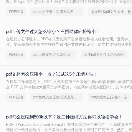
度。那么pdf文件怎么压缩大小呢？本文将介绍三种有效的PDF文件压缩方
PDF压缩
pdf大小压缩，实用方法不要错过
怎样压缩p
pdf上传文件过大怎么缩小？三招助你轻松缩小！
在现代办公环境中，PDF格式因其跨平台兼容性和格式稳定性而广受青睐
片、复杂布局和丰富内容往往导致PDF文件体积庞大，给文档传输和分享
pdf上传文件过大怎么缩小呢？本文将介绍三种简单实用的PDF压缩技巧，
PDF压缩
pdf上传文件过大怎么缩小
上传pdf文件过大怎么缩小
PDF文件，提升文档传输效率。
pdf文档怎么压缩小一点？试试这5个压缩方法！
在日常工作与学习中，PDF 文档因其跨平台兼容性和内容保护特性而被广
当 PDF 文件中包含大量高分辨率图片、内嵌字体或复杂图形时，文件体
大，不仅占用存储空间，还经常因超过邮箱附件限制或上传耗时过长而影
PDF压缩
pdf文件怎么压缩试试这几个方法
pdf文档怎么压缩小一点
PDF 文档怎么压缩小一点呢？本文从压缩效果、操作难度、处理速度、隐
度，对比五种主流压缩方案，帮助您根据实际场景快速选择最合适的方法
pdf怎么压缩到500k以下？这二种压缩方法你可以轻松学会！
PDF（Portable Document Format）文件因其跨平台兼容性、不易被
档格式一致性的能力，在日常办公和文件分享中得到了广泛应用。然而，