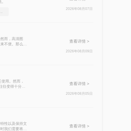
法。
2026年08月07日
df文件大小，教你几个方法
。然而，高清图
查看详情 >
带来不便。那么
助你轻松优化
2026年08月09日
泛使用。然而，
查看详情 >
积往往变得十分庞
响办公效率。那么
2026年08月05日
私安全四个维
。
篡改的特性以及保持文
查看详情 >
有时我们需要将