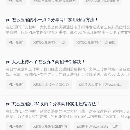
PDF压缩
pdf如何压缩，教你轻松应对
pdf太大如何压缩变小
方法来解决这个问题，帮助您轻松完成 PDF 文件的压缩。
pdf怎么压缩的小一点？分享两种实用压缩方法！
在处理PDF文档时，尤其是当你需要通过电子邮件发送或者上传到某些对
平台时，压缩PDF文件变得尤为重要。那么pdf怎么压缩的小一点呢？本文
的PDF压缩方法。
PDF压缩
pdf怎么压缩的小一点
pdf怎么压缩的小一点在线
pdf太大上传不了怎么办？两招帮你解决！
在日常生活和工作中，我们经常会遇到需要将PDF文件上传到网络平台或
况。然而，有时PDF文件过大，导致无法顺利上传或发送。那么pdf太大上
呢？本文将介绍两种解决PDF文件过大无法上传的方法，帮助你轻松应对
PDF压缩
pdf太大上传不了怎么办
pdf过大上传不了怎么压缩变小
pdf怎么压缩到2M以内？分享两种实用压缩方法！
在处理PDF文件时，经常会遇到文件过大的问题，这不仅占用存储空间，
速度。为了满足特定需求，将PDF文件压缩到2M以内变得尤为重要。那么p
2M以内呢？本文将介绍两种常用的PDF压缩方法。
PDF压缩
pdf怎么压缩到2M以内
pdf图片怎么压缩到2m以内