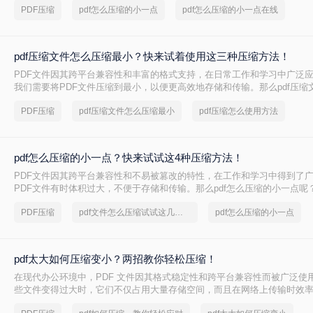
PDF压缩
pdf怎么压缩的小一点
pdf怎么压缩的小一点在线
pdf压缩文件怎么压缩最小？快来试着使用这三种压缩方法！
PDF文件因其跨平台兼容性和丰富的格式支持，在日常工作和学习中广泛
我们需要将PDF文件压缩到最小，以便更高效地存储和传输。那么pdf压缩
小呢？本文将介绍三种实用的PDF压缩方法。
PDF压缩
pdf压缩文件怎么压缩最小
pdf压缩怎么使用方法
pdf怎么压缩的小一点？快来试试这4种压缩方法！
PDF文件因其跨平台兼容性和不易被篡改的特性，在工作和学习中得到了
PDF文件有时体积过大，不便于存储和传输。那么pdf怎么压缩的小一点呢
种有效的PDF压缩方法。
PDF压缩
pdf文件怎么压缩试试这几个方法
pdf怎么压缩的小一点
pdf太大如何压缩变小？两招教你轻松压缩！
在现代办公环境中，PDF 文件因其格式稳定性和跨平台兼容性而被广泛使
些文件变得过大时，它们不仅占用大量存储空间，而且在网络上传输时效
上传到某些平台。因此，掌握pdf太大如何压缩变小是十分必要的。本文将