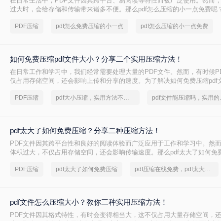
在日常生活中，PDF文件因其跨平台、易阅读等特性而被广泛使用。然而，
过大时，会给存储和传输带来诸多不便。那么pdf怎么压缩的小一点免费呢
种免费且实用的PDF压缩方法。
PDF压缩
pdf怎么免费压缩的小一点
pdf怎么压缩的小一点免费
如何免费压缩pdf文件大小？分享二个实用压缩方法！
在日常工作和学习中，我们经常需要处理大量的PDF文件。然而，有时候P
仅占用存储空间，还会影响上传和分享的速度。为了解决如何免费压缩pdf
本文将介绍两种免费压缩PDF文件大小的方法。
PDF压缩
pdf大小压缩，实用方法不要错过
pdf文
pdf太大了如何免费压缩？分享二种压缩方法！
PDF文件因其跨平台性和良好的阅读体验而广泛应用于工作和学习中。然而
体积过大，不仅占用存储空间，还会影响传输速度。那么pdf太大了如何免
将介绍两种免费压缩PDF文件的方法。
PDF压缩
pdf太大了如何免费压缩
pdf压缩在线免费，pdf太大了怎么压缩
pdf文件怎么压缩大小？教你三种实用压缩方法！
PDF文件因其格式特性，有时会变得相当大，这不仅占用大量存储空间，