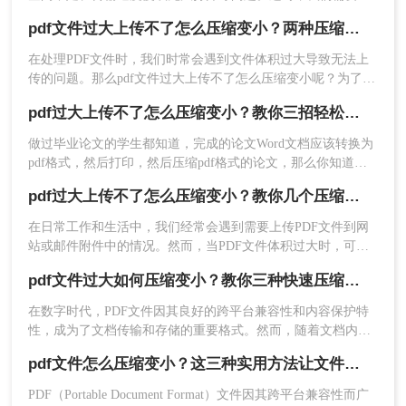
取一些措施来减小PDF文件的大小。下面将介绍几种常用的方
项，然后下载压缩后的文件即可，下面以转转大师
pdf文件过大上传不了怎么压缩变小？两种压缩方法帮你轻松解决！
法来帮助您解决pdf文件过大怎么变小问题。
在线pdf压缩操作为例。
在处理PDF文件时，我们时常会遇到文件体积过大导致无法上
操作如下：
传的问题。那么pdf文件过大上传不了怎么压缩变小呢？为了帮
1、打开在线PDF压缩网址：
助大家解决这一困扰，本文将介绍两种有效的PDF压缩方法。
https://pdftoword.55.la/compress-pdf/
pdf过大上传不了怎么压缩变小？教你三招轻松压缩pdf文档！
做过毕业论文的学生都知道，完成的论文Word文档应该转换为
pdf格式，然后打印，然后压缩pdf格式的论文，那么你知道如
何pdf过大上传不了怎么压缩变小吗？不知道的同学没关系，现
pdf过大上传不了怎么压缩变小？教你几个压缩方法！
在你马上就知道了，下面就来给大家讲讲pdf压缩的方法。
在日常工作和生活中，我们经常会遇到需要上传PDF文件到网
站或邮件附件中的情况。然而，当PDF文件体积过大时，可能
会遇到上传限制或传输速度缓慢的问题。这时，对PDF文件进
pdf文件过大如何压缩变小？教你三种快速压缩的方法！
行压缩就成为了一个必要的步骤。那么pdf过大上传不了怎么压
缩变小呢？本文将详细介绍几种实用的方法，帮助你将过大的
在数字时代，PDF文件因其良好的跨平台兼容性和内容保护特
PDF文件压缩变小，以便顺利上传。
2、上传PDF文件，需要注意的是，如果你的PDF文
性，成为了文档传输和存储的重要格式。然而，随着文档内容
件设置了密码保护，那么先要解除再来压缩哦。
的丰富和图像质量的提升，PDF文件的大小也可能急剧增加，
pdf文件怎么压缩变小？这三种实用方法让文件变小!
给存储、传输和分享带来不便。因此，学会PDF文件过大如何
压缩变小显得尤为重要。本文将详细介绍几种常用的PDF压缩
PDF（Portable Document Format）文件因其跨平台兼容性而广
方法，帮助您轻松应对这一问题。