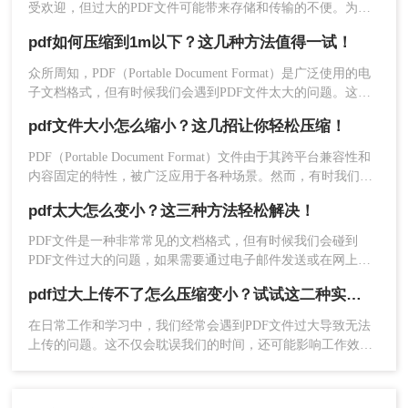
受欢迎，但过大的PDF文件可能带来存储和传输的不便。为了
解决这个问题，我们需要对PDF文件进行压缩。那么pdf文件怎
3、如果对压缩有要求，还可以设置一下压缩程度。
pdf如何压缩到1m以下？这几种方法值得一试！
么压缩变小呢？本文将介绍三种实用的PDF压缩方法，帮助您
轻松减小PDF文件大小。
众所周知，PDF（Portable Document Format）是广泛使用的电
子文档格式，但有时候我们会遇到PDF文件太大的问题。这不
仅浪费存储空间，还会导致上传和发送时的困扰。所以，如果
pdf文件大小怎么缩小？这几招让你轻松压缩！
你想学会pdf如何压缩到1m以下，本文将为你提供一些简单高
效的方法。
PDF（Portable Document Format）文件由于其跨平台兼容性和
内容固定的特性，被广泛应用于各种场景。然而，有时我们可
能会遇到PDF文件过大的问题，这不仅占用了大量的存储空
pdf太大怎么变小？这三种方法轻松解决！
间，而且在传输和分享时也会带来不便。那么，pdf文件大小怎
么缩小呢？本文将为您介绍几种实用的方法。
PDF文件是一种非常常见的文档格式，但有时候我们会碰到
4、点击开始压缩，等待压缩结果。
PDF文件过大的问题，如果需要通过电子邮件发送或在网上共
享，这将是个麻烦。那么pdf太大怎么变小呢？本文将为您提供
pdf过大上传不了怎么压缩变小？试试这二种实用方法！
一些简单有效的方法来压缩和优化PDF文件，让您轻松解决
PDF文件过大的困扰。
在日常工作和学习中，我们经常会遇到PDF文件过大导致无法
上传的问题。这不仅会耽误我们的时间，还可能影响工作效
率。那么pdf过大上传不了怎么压缩变小呢？本文将介绍两种有
效的PDF文件压缩方法，帮助大家轻松解决这一问题。