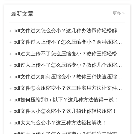
体可能会导致文件过大。因此，您可以尝试删除不
需要的字体来减小文件大小。
最新文章
更多 >
2、减少元数据的使用：在PDF文件中包含过多的元
数据也会导致文件过大。因此，您可以尝试删除不
需要的元数据来减小文件大小。
pdf文件过大怎么变小？这几种办法帮你轻松解决！
●
总之，减小PDF文件的大小有多种方法可供选择。
pdf文件过大上传不了怎么压缩变小？两种压缩方法帮你轻松解决！
●
您可以根据实际需求选择合适的方法来减小文件大
小并提高存储效率。同时也要注意保护个人隐私和
pdf过大上传不了怎么压缩变小？教你三招轻松压缩pdf文档！
●
安全，避免上传重要或敏感信息。
pdf过大上传不了怎么压缩变小？教你几个压缩方法！
●
pdf文件过大如何压缩变小？教你三种快速压缩的方法！
●
pdf文件怎么压缩变小？这三种实用方法让文件变小!
●
pdf如何压缩到1m以下？这几种方法值得一试！
●
pdf文件大小怎么缩小？这几招让你轻松压缩！
●
pdf太大怎么变小？这三种方法轻松解决！
●