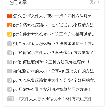
热门文章
更多 >
5、压缩完成，我们可以看到压缩后的体积，是不是
1
怎么把pdf文件大小变小一点？四种方法对比，一看就懂！
小了很多呢，点击下载文件就可以了。
2
pdf文档怎么压缩小一点？试试这5个压缩方法！
二、优化图像
3
pdf文件太大怎么变小？这三个方法都可以缩小！
1、降低图像分辨率：在PDF文件中插入图像时，如
4
扫描后pdf太大怎么缩小？快来试试这三个方法！
果不需要保留原始分辨率，可以尝试降低图像的分
辨率来减小文件大小。您可以使用专业的图像编辑
5
pdf如何缩小文件大小？学会这4个方法就够了！
软件或在线工具来进行调整。
6
pdf如何压缩到3m？三种方法教你压缩pdf！
2、压缩图像：除了降低分辨率外，还可以使用图像
压缩算法来进一步减小图像文件的大小。常见的图
7
如何压缩pdf的大小？分享4种压缩文件的方法！
像压缩格式包括JPEG和PNG等。您可以使用专业
8
pdf怎么免费压缩文件大小？分享4个好用的方法，简单又快捷！
的图像编辑软件或在线工具来进行压缩。
9
pdf压缩怎么弄？安利四种简单的压缩方法！
三、优化字体和元数据
10
pdf文件太大怎么压缩变小？8种方法让文件轻松"瘦身"！
1、删除不必要的字体：在PDF文件中使用过多的字