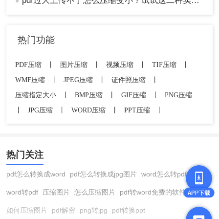
pdf过大上传不了怎么压缩变小？试试这二种实用方法！
●
热门功能
PDF压缩
丨
图片压缩
丨
视频压缩
丨
TIF压缩
丨
WMF压缩
丨
JPEG压缩
丨
证件照压缩
丨
压缩指定大小
丨
BMP压缩
丨
GIF压缩
丨
PNG压缩
丨
JPG压缩
丨
WORD压缩
丨
PPT压缩
丨
热门关注
pdf怎么转换成word
pdf怎么转换成jpg图片
word怎么转pdf
word转pdf
压缩图片
怎么压缩图片
pdf转word免费的软件
如何压缩图片
pdf解密
png转jpg
pdf转换ppt