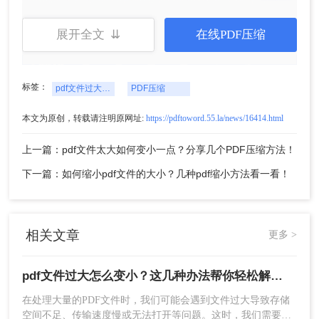
3、小编又选了一次缩小优先，压缩前的文件是
展开全文 ⇊
在线PDF压缩
35.07M，压缩后是1.28M，压缩了96%的体积。
标签：
pdf文件过大怎么变小
PDF压缩
本文为原创，转载请注明原网址:
https://pdftoword.55.la/news/16414.html
上一篇：pdf文件太大如何变小一点？分享几个PDF压缩方法！
下一篇：如何缩小pdf文件的大小？几种pdf缩小方法看一看！
相关文章
更多 >
二、使用在线压缩工具
除了专业的PDF压缩软件外，还有一些在线压缩工
pdf文件过大怎么变小？这几种办法帮你轻松解决！
具可供选择。这些工具通常提供简单的操作界面和
在处理大量的PDF文件时，我们可能会遇到文件过大导致存储
多种压缩选项，可以帮助您快速有效地压缩PDF文
空间不足、传输速度慢或无法打开等问题。这时，我们需要采
件。您只需要上传要压缩的PDF文件，选择压缩选