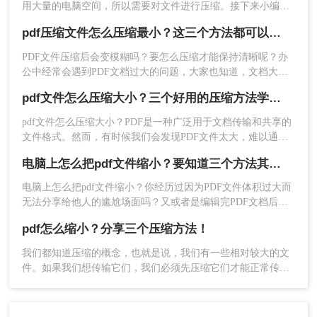
用大量的电脑空间，所以需要对文件进行压缩。接下来小编就
时间，操作也方便很多。界面上的通用设置也可以
给大家介绍pdf怎么压缩，一起看看吧。
按需设置。
pdf压缩文件怎么压缩最小？这三个方法都可以缩小！
PDF文件压缩后会变模糊吗？要怎么压缩才能保持清晰呢？办
公中经常会遇到PDF文档过大的问题，大家也知道，文档大了
压缩一下就好，但是要pdf压缩文件压缩也要找到好用的软件才
pdf文件怎么压缩大小？三个好用的压缩方法学习一下！
行，不然压缩出来的PDF文件不能用又有什么意义呢~那么pdf
压缩文件怎么压缩最小呢？下面一起看看吧。
pdf文件怎么压缩大小？PDF是一种广泛用于文档传输和共享的
文件格式。然而，有时候我们会发现PDF文件太大，难以通过
电子邮件或互联网共享。
电脑上怎么把pdf文件缩小？要知道三个方法其实很简单
电脑上怎么把pdf文件缩小​？你经历过因为PDF文件体积过大而
无法分享给他人的尴尬场面吗？又或者是编辑完PDF文档后文
3、上传之后，点击开始压缩，等待压缩完成就可以
件体积突然变大？
了。
pdf怎么缩小？分享三个压缩方法！
我们都知道压缩的概念，也就是说，我们有一些相对较大的文
件。如果我们想传输它们，我们必须先压缩它们才能正常传
输。我们经常向他人发送一些信息。如果是文件夹，我们会在
发送前压缩它们。如果您需要传输pdf，我们如何快速pdf怎么
缩小呢？如果您想有效地pdf压缩，可以来了解一下哦。