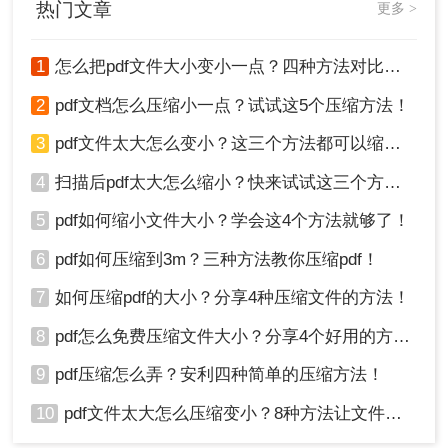
热门文章
更多 >
1
怎么把pdf文件大小变小一点？四种方法对比，一看就懂！
2
pdf文档怎么压缩小一点？试试这5个压缩方法！
方法三、Adobe Acrobat Pro DC
3
pdf文件太大怎么变小？这三个方法都可以缩小！
Adobe Acrobat Pro DC是一个功能强大的PDF编辑
4
扫描后pdf太大怎么缩小？快来试试这三个方法！
和管理工具，也支持压缩PDF功能。
5
pdf如何缩小文件大小？学会这4个方法就够了！
1、打开Adobe Acrobat Pro DC软件，然后选择“文
件”>“打开”选项，选择需要压缩的PDF文件。
6
pdf如何压缩到3m？三种方法教你压缩pdf！
2、选择“文件”>“压缩PDF”选项，然后在弹出的压缩
7
如何压缩pdf的大小？分享4种压缩文件的方法！
窗口中选择需要的压缩级别。
3、单击“压缩”按钮开始压缩处理，处理完成后可以
8
pdf怎么免费压缩文件大小？分享4个好用的方法，简单又快捷！
保存压缩后的PDF文件。
9
pdf压缩怎么弄？安利四种简单的压缩方法！
10
pdf文件太大怎么压缩变小？8种方法让文件轻松"瘦身"！