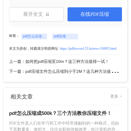
小了很多呢，点击下载文件就可以了。
展开全文 ⇊
在线PDF压缩
方法二、专业pdf压缩器
标签：
pdf怎么压缩成500k
pdf压缩
本文为原创，转载请注明原网址:
https://pdftoword.55.la/news/16095.html
上一篇：如何把pdf压缩至10m？这三种方法值得一试！
下
一篇：pdf压缩文件怎么压缩到小于2M？这几种方法值得一试！
相关文章
更多 >
pdf怎么压缩成500k？三个方法教你压缩文件！
PDF文件是人们在学习和工作中经常接触到的一种格式，但由
于其数量多、体积大，往往会影响传输效率，给计算机的存储