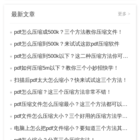
最新文章
更多 >
总之，不论哪个方法，都非常的实用和方便，能够
pdf怎么压缩成500k？三个方法教你压缩文件！
●
将PDF文件大小压缩到更小的尺寸，方便我们存储
pdf怎么压缩到500k？来试试这款pdf压缩软件
●
和传输。看完这篇文章，大家知道pdf怎么压缩成
500k了吗？
pdf怎么压缩到500k以下？这二种压缩方法你可以轻松学会！
●
pdf如何压缩5m以下？教你三个小妙招快学！
●
扫描后pdf太大怎么缩小？快来试试这三个方法！
●
pdf怎么压缩？这三个压缩方法非常不错！
●
pdf压缩文件怎么压缩最小？这三个方法都可以缩小！
●
pdf文件怎么压缩大小？三个好用的压缩方法学习一下！
●
电脑上怎么把pdf文件缩小？要知道三个方法其实很简单
●