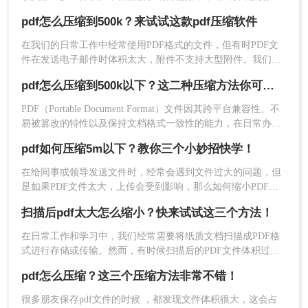
空间带来一定的负担。事实上，文件的大小可以通过压缩来减
pdf怎么压缩到500k？来试试这款pdf压缩软件
少，但大多数用户非常担心，因为他们找不到合适的方法。那
么，pdf怎么压缩成500k呢？让我们分享三种值得掌握且无损压
在我们的日常工作中经常使用PDF格式的文件，但有时PDF文
缩的方法。让我们来看看。
件在发送电子邮件时体积太大，附件不支持大型附件。我们该
怎么办？可以pdf压缩。那么pdf怎么压缩到500k呢？下面来给
pdf怎么压缩到500k以下？这二种压缩方法你可以轻松学会！
大家介绍一下压缩流程。
1、页面右端可以下载哦。
PDF（Portable Document Format）文件因其跨平台兼容性、不
易被篡改的特性以及保持文档格式一致性的能力，在日常办公
和文件分享中得到了广泛应用。然而，有时我们需要将PDF文
pdf如何压缩5m以下？教你三个小妙招快学！
件压缩到较小的大小，以便于上传、发送或存储。那么pdf怎么
压缩到500k以下呢？本文将介绍两种将PDF文件压缩到500K以
在给同事或领导发送文件时，经常会遇到文件过大的问题，但
下的方法。
是如果PDF文件太大，上传会受到影响，那么如何缩小PDF文
件的面积而不影响文件内容呢？这就要pdf如何压缩5m以下
扫描后pdf太大怎么缩小？快来试试这三个方法！
了，那么问题来了，该如何pdf压缩？用什么工具会比较方便
呢？
在日常工作和学习中，我们经常需要将纸质文档扫描成PDF格
式进行存储或传输。然而，有时候扫描后的PDF文件体积过
大，不仅占用大量存储空间，还可能导致传输速度变慢。那
2、打开客户端，选择文件压缩-PDF压缩，然后添
pdf怎么压缩？这三个压缩方法非常不错！
么，扫描后pdf太大怎么缩小呢？本文将为您介绍几种实用的方
加要压缩的PDF文件，如果需要批量压缩PDF文
法。
很多朋友保存pdf文件的时候 ，都发现文件体积很大，这会占
件，那么可以直接添加文件夹，这样可以节省很多