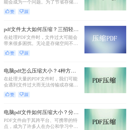
能会成为一个问题。为了节省存储空
间并提高传输效率，对PDF文件进行
赞
踩
压缩是一个很好的选择。本文将介绍
三种pdf压缩文件怎么压缩方法来压缩
PDF文件，帮助您轻松实现文件大小
pdf文件太大如何压缩？三招轻松压缩，让存储和传输更高效！
的优化。
在处理PDF文件时，文件过大可能会
带来很多困扰。无论是存储空间不
足，还是传输速度过慢，都会给我们
赞
踩
的工作和生活带来不便。那么，pdf文
件太大如何压缩呢？本文将介绍三种
方法，帮助您轻松压缩PDF文件，优
电脑pdf怎么压缩大小？4种方法教你轻松搞定！
化文件大小，提高存储和传输效率。
在处理大量的PDF文件时，我们可能
会遇到文件过大而无法传输或存储的
问题。这时，我们可以使用一些技巧
赞
踩
和方法来压缩PDF文件的大小，使其
更易于传输和存储。下面我们将介绍
电脑pdf怎么压缩大小的方法。
电脑pdf文件如何压缩大小？分享2个好用的方法！
PDF文件由于其跨平台、可携带的特
点，成为了许多人在办公和学习中常