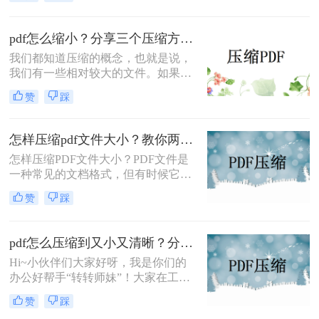
太大，导致传输缓慢或无法上传。那
么，有没有方法可以快速压缩PDF文
件的大小呢？本文将为您详细介绍多
pdf怎么缩小？分享三个压缩方法！
种pdf文件太大怎么压缩方法，帮助您
我们都知道压缩的概念，也就是说，
解决这一问题。立即行动起来，让我
我们有一些相对较大的文件。如果我
们快速搞定这个大文件传输难题！
们想传输它们，我们必须先压缩它们
赞
踩
才能正常传输。我们经常向他人发送
一些信息。如果是文件夹，我们会在
发送前压缩它们。如果您需要传输
怎样压缩pdf文件大小？教你两个转换办法！
pdf，我们如何快速pdf怎么缩小呢？
怎样压缩PDF文件大小？PDF文件是
如果您想有效地pdf压缩，可以来了解
一种常见的文档格式，但有时候它们
一下哦。
的文件大小可能会很大，难以通过电
赞
踩
子邮件或其他方式共享。在这种情况
下，大家可以使用以下方法压缩PDF
文件，一起来看一下吧。
pdf怎么压缩到又小又清晰？分享三个好用的压缩方法！
Hi~小伙伴们大家好呀，我是你们的
办公好帮手“转转师妹”！大家在工作
中是否有萌生出这种想法：怎么在压
赞
踩
缩PDF文件的同时，还能确保其内容