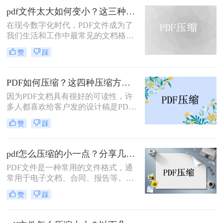
pdf文件太大如何变小？这三种方法值得一试！
在现今数字化时代，PDF文件成为了
我们生活和工作中最常见的文档格式
之一。然而，有时候我们会遇到一个
赞
踩
问题，即PDF文件太大，导致加载速
度缓慢，给我们的工作和生活带来不
便。那么，pdf文件太大如何变小呢？
PDF如何压缩？这四种压缩方法快来学~
本文将为您介绍一些有效的方法。
因为PDF文档具有很好的可读性，许
多人都喜欢给客户发的设计稿是PDF
文档。而且这些包含设计内容的PDF
赞
踩
文件往往体积较大，在上传某些传输
平台时受到限制。在把PDF文件给客
户发前，人都喜欢需要先把它们压
pdf怎么压缩的小一点？分享几种好用的压缩方法！
缩。当PDF文件太大的时候，如何进
PDF文件是一种常用的文件格式，通
行PDF如何压缩？还有什么压缩方式
常用于电子文档、合同、报告等。然
可以把PDF文件压缩到最小？与大家
而，有时候PDF文件的大小会非常
分享两种pdf压缩方法。
赞
踩
大，导致传输和存储变得不太方便。
因此，压缩PDF文件成为了一种必要
的技巧。下面将介绍几种pdf怎么压缩