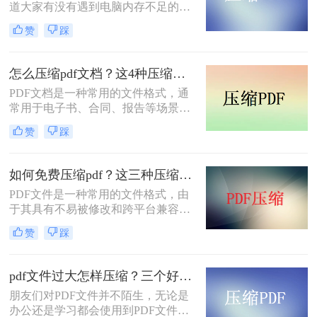
道大家有没有遇到电脑内存不足的情
法。
况。其实我们在面对这种情况的时
赞
踩
候，只要将电脑里面的PDF文件进行
压缩就可以解放电脑的大部分空间；
那么pdf如何压缩到2m以下呢？今天
怎么压缩pdf文档？这4种压缩方法快来学~
我就分享给你PDF压缩大小方法。
PDF文档是一种常用的文件格式，通
常用于电子书、合同、报告等场景。
由于PDF文档通常包含大量的文本和
赞
踩
图像信息，因此它们可能会占用大量
的存储空间，这可能会导致传输速度
变慢，存储空间不足等问题。因此，
如何免费压缩pdf？这三种压缩方法快来学~
对PDF文档进行压缩是非常必要的。
PDF文件是一种常用的文件格式，由
下面将介绍几种常见的PDF压缩方
于其具有不易被修改和跨平台兼容性
法。一起看看怎么压缩PDF文档吧。
强的特点，因此被广泛应用于文件传
赞
踩
输和共享领域。然而，PDF文件可能
会因为包含了大量的图像、文字等信
息而变得非常大，占用大量的存储空
pdf文件过大怎样压缩？三个好用的压缩方法学习一下！
间，因此需要进行压缩。本文将介绍
朋友们对PDF文件并不陌生，无论是
如何免费压缩pdf的方法。
办公还是学习都会使用到PDF文件，