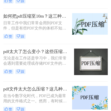
赞
踩
也很大，因此无法上传，面对这样的
问题相信有些小伙伴不知道该如何解
决，事实上我们可以通过压缩PDF文
如何把pdf压缩至10m？这三种方法值得一试！
件体积轻松解决问题，那么ps如何压
日常工作中我们常常会用到PDF文
缩pdf的文件呢?今天小编将教大家PS
件，但是有些PDF文件的体积不知不
压缩pdf文件的方法，操作还是非常简
觉膨胀得很大，不仅传输、分享速度
单的，大家来看看吧。
赞
踩
很慢，在有些平台甚至超过了大小限
制、没办法上传！其实想要压缩PDF
文件并不难，今天小编就给你分享3
pdf太大了怎么变小？这些压缩方法亲测实用！
个常用的好方法，帮你轻松搞定如何
无论是在工作还是学习中，我们常常
把pdf压缩至10m！
会遇到需要处理或存储PDF文件的情
况。然而，有时候我们会发现一些
赞
踩
PDF文件太大，导致无法方便地分享
或上传。那么，我们该如何把PDF文
件变小，以便更加方便地应用呢？本
pdf文件太大怎么压缩？这几种压缩方法效果很不错！
文将为大家介绍pdf太大了怎么变小方
法，帮助大家解决这一问题。
在当今数字化时代，PDF已成为最常
用的文件格式之一。然而，有时候我
们会遇到一个常见的问题：PDF文件
赞
踩