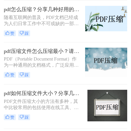
等。下面我们将详细介绍怎么压缩pdf
文件大小方法。
pdf怎么压缩？分享几种好用的压缩方法！
随着互联网的普及，PDF文档已经成
为人们日常工作中不可或缺的一部
分。然而，大型的PDF文件不仅占用
赞
踩
存储空间，还会导致传输和分享过程
中的问题。因此，许多人寻求一种能
够压缩PDF文件大小的方法。本文将
pdf压缩文件怎么压缩最小？请收好这些pdf压缩方法！
介绍一些pdf怎么压缩的技巧，帮助您
PDF（Portable Document Format）作
轻松压缩PDF文件，高效管理您的文
为一种通用的文档格式，广泛应用于
档。
各个领域。然而，由于其较高的文件
赞
踩
大小，PDF文件在传输和存储过程中
常常会遇到一些困扰。为了解决PDF
文件过大的问题，本文将介绍pdf压缩
pdf如何压缩文件大小？分享几种好用的压缩方法！
文件怎么压缩最小​技巧，帮助您最大
PDF文件压缩大小的方法有多种，其
程度地压缩PDF文件的大小。
中比较常用的包括使用在线工具、软
件以及一些特定的技术。下面我们将
赞
踩
介绍pdf如何压缩文件大小方法，帮助
您将PDF文件的大小压缩到更小。