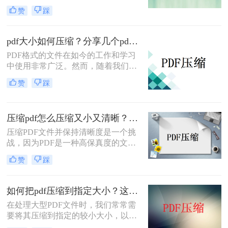
用的文件格式。然而，有时候我们会
赞
踩
遇到PDF文件过大，导致传输或存储
不便的问题。那么，电脑pdf文件如何
压缩大小呢？本文将介绍几种常见的
pdf大小如何压缩？分享几个pdf压缩技巧！
电脑PDF文件压缩大小的方法。
PDF格式的文件在如今的工作和学习
中使用非常广泛。然而，随着我们使
用PDF文件的频率增加，文件的大小
赞
踩
也越来越大，给我们的存储和传输带
来了一些挑战。为了解决这个问题，
本文将介绍pdf大小如何压缩的方法，
压缩pdf怎么压缩又小又清晰？分享2个好用的方法！
帮助您轻松解决文件存储问题。
压缩PDF文件并保持清晰度是一个挑
战，因为PDF是一种高保真度的文档
格式，通常会占用较大的存储空间。
赞
踩
但是，有一些方法可以帮助您将PDF
文件压缩到较小的大小，同时保持清
晰度和质量。下面一起看看压缩pdf怎
如何把pdf压缩到指定大小？这3招教你搞定！
么压缩又小又清晰方法吧。
在处理大型PDF文件时，我们常常需
要将其压缩到指定的较小大小，以便
于传输或存储。然而，压缩PDF文件