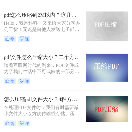
内容呢？这就要pdf压缩文件怎么压缩
最小了，那么问题来了，该如何pdf压
pdf怎么压缩到2M以内？这几种方法值得一试！
缩？用什么工具会比较方便呢？
Hello，我是科科！又来给大家分享办
公干货！无论是向他人发送电子邮件
还是上传至云端存储空间，我们都经
赞
踩
常会遇到PDF文件大小超过限制的问
题。有时候我们只需要微小的文件大
小来传递信息，但我们不知道pdf怎么
pdf文件怎么压缩大小？二个方法随心选！
压缩到2M以内。不用担心，本文将告
随着互联网时代的到来，PDF文件成
诉你一些简单而有效的方法来压缩
为了我们生活中不可或缺的一部分。
PDF文件，使其在2M以内。
然而，有时候我们会遇到一些问题，
赞
踩
比如PDF文件太大而无法通过电子邮
件发送。那么，我们该如何解决这个
问题呢？今天我将为大家介绍一些有
怎么压缩pdf文件大小？4种方法教你轻松搞定！
关pdf文件怎么压缩大小的方法，帮助
​在处理PDF文件时，我们有时需要减
您解决这个烦恼。
小文件大小以方便传输或存储。压缩
PDF文件可以采取多种方法，包括使
赞
踩
用专业软件、在线工具或手机应用