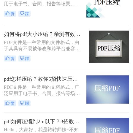
用于电子书、合同、报告等场景。由
法。让我们一起来看看。
于PDF文档通常包含大量的文本和图
赞
踩
像信息，因此它们可能会占用大量的
存储空间，这可能会导致传输速度变
慢，存储空间不足等问题。因此，对
如何将pdf大小压缩？亲测有效的3个方法！
PDF文档进行压缩是非常必要的。下
面将介绍如何压缩pdf文档大小方法。
PDF文件是一种常用的文件格式，由
于其具有不易被修改和跨平台兼容性
强的特点，因此被广泛应用于文件传
赞
踩
输和共享领域。然而，PDF文件可能
会因为包含了大量的图像、文字等信
息而变得非常大，占用大量的存储空
pdf怎样压缩？教你5招快速压缩！
间，因此需要进行压缩。本文将介绍
如何将pdf大小压缩的方法。
PDF文件是一种常用的文档格式，广
泛应用于电子书、合同、报告等场
景。由于PDF文件通常包含大量的文
赞
踩
本和图像信息，它们可能会占用大量
的存储空间，这可能会导致传输速度
变慢，存储空间不足等问题。因此，
pdf如何压缩到2m以下？3招教会你！
对PDF文件进行压缩是非常必要的。
Hello，大家好，我是转转师妹~不知
下面将介绍几种常见的pdf怎样压缩方