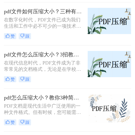
的质量呢？因为PDF有着不错的稳定
性以及兼容性，受到了许多职场人士
pdf文件如何压缩大小？三种有效方法让你的PDF文件轻盈如燕！
的喜爱，因此使用频率也非常高；
在数字化时代，PDF文件已成为我们
生活和工作中必不可少的一项技术。
然而，有时候我们会遇到一个问题：
赞
踩
PDF文件太大了！这不仅占用了我们
的存储空间，更重要的是在上传和下
载过程中，它会花费大量的时间和流
pdf文件怎么压缩大小？3招教会你！
量。那么，pdf文件如何压缩大小呢？
在现代信息时代，PDF文件成为了非
下面我将为你介绍三种有效的方法。
常常见的文档格式，无论是在学校、
办公室还是个人日常生活中。然而，
赞
踩
随着PDF文件的增加，其文件大小也
逐渐变得庞大，导致在加载和传输时
耗费更多的时间和网络流量。因此，
pdf怎么压缩大小？教你3种简单的压缩方法！
学会pdf文件怎么压缩大小成为了一个
PDF文档是现代生活中广泛使用的一
重要的技能。
种文件格式。但有时候，您可能需要
将PDF文件压缩到较小的文件大小，
赞
踩
以便于共享或存储。本篇文章将介绍
pdf怎么压缩大小的方法。