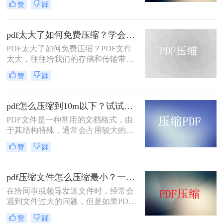
赞
踩
并不像压缩其他类型的文件那样简
单。PDF是一种复杂的文件格式，它
包含了文本、图像和元数据等多种信
pdf太大了如何免费压缩？学会这三个方法就够了！
息，因此，在压缩PDF文件时，我们
PDF太大了如何免费压缩？PDF文件
需要考虑如何把pdf压缩到指定大小。
太大，往往给我们的存储和传输带来
下面将介绍几种简单而有效的PDF压
诸多不便。为了解决这个问题，我们
缩方法。
赞
踩
可以使用一些免费的方法来压缩PDF
文件。下面，我们将为您介绍几种实
用的方法。
pdf怎么压缩到10m以下？试试这三种方法！
​PDF文件是一种常用的文档格式，由
于其结构特殊，通常会占用较大的存
储空间。在某些情况下，我们可能需
赞
踩
要将PDF文件压缩到较小的尺寸，以
便于传输或存储。本文将介绍几种pdf
怎么压缩到10m以下方法。
pdf压缩文件怎么压缩最小？一分钟教你学会！
在给同事或领导发送文件时，经常会
遇到文件过大的问题，但是如果PDF
文件太大，上传会受到影响，那么如
赞
踩
何缩小PDF文件的面积而不影响文件