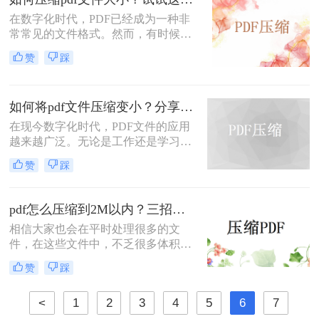
学会如何将PDF文件进行压缩，以便
在数字化时代，PDF已经成为一种非
节省存储空间，并方便文件的传输和
常常见的文件格式。然而，有时候我
分享。
们会发现PDF文件的大小过大，这给
赞
踩
我们上传、下载和分享文件带来了很
大的困扰。为了解决这个问题，本文
将介绍如何压缩pdf文件大小的方法，
如何将pdf文件压缩变小？分享几个PDF压缩方法！
帮助你压缩PDF文件大小，提高文件
的传输速度。
在现今数字化时代，PDF文件的应用
越来越广泛。无论是工作还是学习，
我们经常会用到PDF文件。然而，有
赞
踩
时候我们会发现一个问题：PDF文件
太大了！这给我们带来了一些不便，
比如文件上传和分享的时候，会消耗
pdf怎么压缩到2M以内？三招轻松解决！
过多的时间和网络流量。那么有没有
相信大家也会在平时处理很多的文
什么方法可以将PDF文件压缩，使得
件，在这些文件中，不乏很多体积较
文件大小变小呢？答案是肯定的！接
大的文件，如果发送给别人会需要很
下来，我将为大家详细介绍如何将pdf
赞
踩
长时间，为了节约时间，我们可以将
文件压缩变小方法。
PDF文件极致压缩，这样就可以节约
<
1
2
3
4
5
6
7
很大内存，传输文件也会变得方便，
那么pdf怎么压缩到2M以内呢？其实