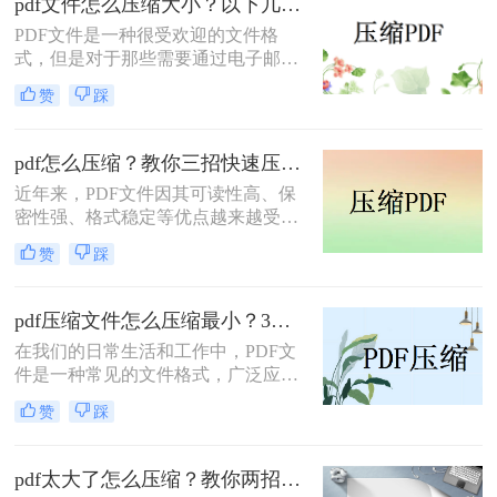
pdf文件怎么压缩大小？以下几种方法帮你轻松解决！
的小一点方法。
PDF文件是一种很受欢迎的文件格
式，但是对于那些需要通过电子邮件
或云存储服务发送PDF文件的人来
赞
踩
说，文件大小可能会成为一个问题，
因为这些服务通常都有文件大小限
制。在这种情况下，您需要一种方法
pdf怎么压缩？教你三招快速压缩！
来快速减小PDF文件的大小。这里介
近年来，PDF文件因其可读性高、保
绍pdf文件怎么压缩大小方法来帮助您
密性强、格式稳定等优点越来越受到
压缩PDF文件。
人们的青睐。但是，随之而来的问题
赞
踩
就是文件大小过大且不便于共享和传
输。那么，如何快速压缩PDF文件成
为了许多人关注的焦点。本文将为大
pdf压缩文件怎么压缩最小？3种方法任你选择！
家详细介绍pdf怎么压缩的方法和技
在我们的日常生活和工作中，PDF文
巧，帮助您更高效地完成压缩任务，
件是一种常见的文件格式，广泛应用
让您的工作变得更加便捷！
于各种场景。然而，有时候我们会遇
赞
踩
到PDF文件过大，导致传输、存储或
阅读时出现不便。那么，pdf压缩文件
怎么压缩最小呢?下面小编将分享3种
pdf太大了怎么压缩？教你两招，一键释放80％体积！
简单的方法，让你可以轻松将PDF文