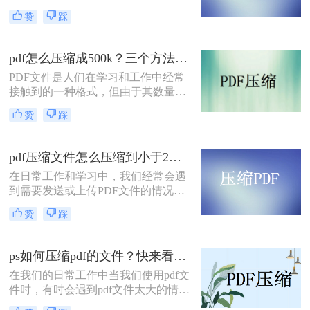
对于广大的办公白领来讲，最大的难
赞
踩
题不是编辑PDF文件，而是如何存储
这些PDF文件，其实存储PDF文件比
较简单的方法就是把PDF文件进一步
pdf怎么压缩成500k？三个方法教你压缩文件！
压缩，这样就能在电脑里面存储更多
PDF文件是人们在学习和工作中经常
的PDF文档了。压缩PDF文档和压缩
接触到的一种格式，但由于其数量
其他文件是有一些区别的，那么pdf文
多、体积大，往往会影响传输效率，
件过大怎样压缩呢？下面一起看看
赞
踩
给计算机的存储空间带来一定的负
吧。
担。事实上，文件的大小可以通过压
缩来减少，但大多数用户非常担心，
pdf压缩文件怎么压缩到小于2M？这几种方法值得一试！
因为他们找不到合适的方法。那么，
在日常工作和学习中，我们经常会遇
pdf怎么压缩成500k呢？让我们分享三
到需要发送或上传PDF文件的情况。
种值得掌握且无损压缩的方法。让我
然而，有些PDF文件可能过大，不利
们来看看。
赞
踩
于传输和存储。为此，本文将为您介
绍pdf压缩文件怎么压缩到小于2M方
法，帮助您将PDF文件压缩至小于
ps如何压缩pdf的文件？快来看看这篇文章！
2M，让您的文件轻松搞定。
在我们的日常工作中当我们使用pdf文
件时，有时会遇到pdf文件太大的情
况，不仅传输速度慢，而且存储空间