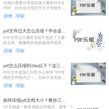
当我们需要分享或存储大量的PDF文
件变小。
件时，往往会出现文件过大导致传输
不便或存储空间不足的问题。为了解
赞
踩
决这个问题，我们可以使用一些工具
或方法来压缩PDF文件的大小。下面
将介绍pdf太大了怎么压缩方法，帮助
pdf文件过大怎么压缩？学会这二个方法就够了！
您轻松地减小PDF文件的大小。
PDF文件过大通常是由于包含了大量
的文本、图像和其他多媒体内容所导
致的。为了解决这个问题，我们可以
赞
踩
使用一些技术手段来压缩PDF文件的
大小，使其更易于存储和传输。下面
将介绍一些常见的pdf文件过大怎么压
pdf怎么压缩到10m以下？这三种方法值得一试！
缩方法。
PDF文件是我们日常办公和学习中常
用的文件格式之一。但由于其高质量
的图片和复杂的排版，PDF文件往往
赞
踩
会占用较大的存储空间，给文件的传
输和存储带来不便。因此，如果你想
解决类似的问题，你必须压缩PDF文
如何压缩pdf文档大小？教你三种简单的压缩方法！
件的大小。那么，pdf怎么压缩到10m
DF文档是一种常用的文件格式，通常
以下呢?接下来推荐三种压缩PDF的方