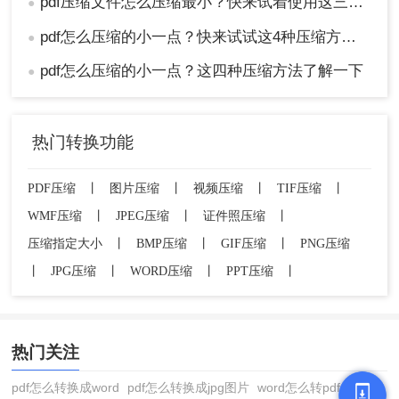
pdf压缩文件怎么压缩最小？快来试着使用这三种压缩方法！
●
pdf怎么压缩的小一点？快来试试这4种压缩方法！
●
pdf怎么压缩的小一点？这四种压缩方法了解一下
●
热门转换功能
PDF压缩
丨
图片压缩
丨
视频压缩
丨
TIF压缩
丨
WMF压缩
丨
JPEG压缩
丨
证件照压缩
丨
压缩指定大小
丨
BMP压缩
丨
GIF压缩
丨
PNG压缩
丨
JPG压缩
丨
WORD压缩
丨
PPT压缩
丨
热门关注
pdf怎么转换成word
pdf怎么转换成jpg图片
word怎么转pdf