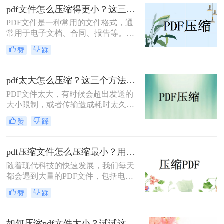
pdf文件怎么压缩得更小？这三种压缩方法快来学~
PDF文件是一种常用的文件格式，通
常用于电子文档、合同、报告等。由
于其包含大量的图像、文字和元数据
赞
踩
等信息，PDF文件的大小可能会比较
大，给存储和传输带来不便。为了减
小PDF文件的大小，可以采取以下几
pdf太大怎么压缩？这三个方法能帮助大家！
种方法，下面一起看看pdf文件怎么压
PDF文件太大，有时候会超出发送的
缩得更小吧。
大小限制，或者传输造成耗时太久等
等原因，我们经常会想到要给PDF文
赞
踩
件做压缩，但是又苦于找不到好用的
PDF压缩软件，那么pdf太大怎么压缩
呢？今天小编就分享给大家一些简单
pdf压缩文件怎么压缩最小？用这几招PDF文件轻松压缩！
好用的实用方法。
随着现代科技的快速发展，我们每天
都会遇到大量的PDF文件，包括电子
书、营销手册、报告等等。然而，这
赞
踩
些文件通常占用大量的存储空间，给
我们的电脑和移动设备带来了不小的
负担。为了解决这个问题，我们需要
如何压缩pdf文件大小？试试这几个压缩方法！