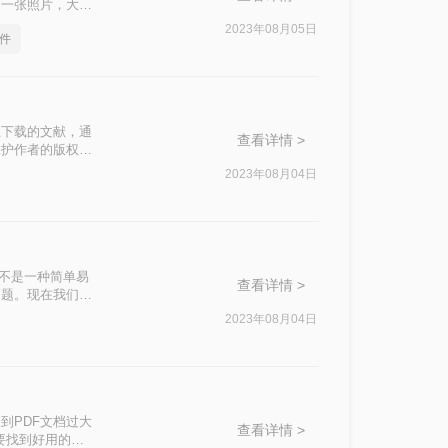
同一张照片，大小
就是pdf文件
2023年08月05日
件
上下载的文献，通
查看详情 >
保护作者的版权。
那么要pdf怎
2023年08月04日
会的朋友快接着往
件不是一种简单易
查看详情 >
问题。现在我们教
2023年08月04日
到PDF文档过大
查看详情 >
要找到好用的软