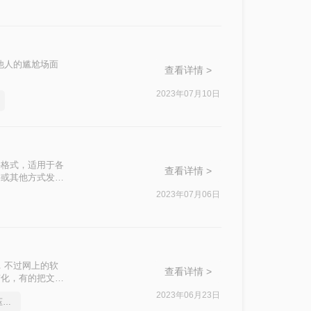
给他人的尴尬场面
查看详情 >
2023年07月10日
的文件格式，适用于各
查看详情 >
件或其他方式发送
将PDF文件压缩
2023年07月06日
法。
，不过网上的软
查看详情 >
变化，有的把文件
编在此给大家推
2023年06月23日
分享一个让你惊叹不已的压缩pdf文件方法
，下面来给大家