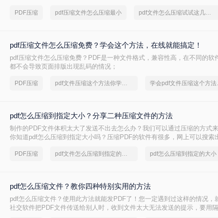
件才行，不然压缩出来的PDF文件不能用又有什么意义呢~那么pdf压缩文
PDF压缩
pdf压缩文件怎么压缩最小
pdf文件怎么压缩试试这几个方法
呢？下面一起看看吧。
pdf压缩文件怎么压缩免费？学会这个方法，在线就能搞定！
pdf压缩文件怎么压缩免费？PDF是一种文件格式，兼容性高，在不同的软
都不会导致页面排版出现乱码的情况；
PDF压缩
pdf文件压缩这个方法你学会了吗？
学会pdf
pdf怎么压缩到指定大小？分享二种压缩文件的方法
制作的PDF文件体积太大了发送不出去怎么办？我们可以通过压缩的方式
你知道pdf怎么压缩到指定大小吗？压缩PDF的软件有很多，网上可以搜索
想要找到一款压缩效率高的却很难，如果你一直没有找到较好的pdf压缩软
PDF压缩
pdf文件怎么压缩到指定的大小
pdf怎么压缩到指定的大小
转转大师。
pdf怎么压缩文件？教你四种特别实用的方法
pdf怎么压缩文件？使用此方法就能发PDF了！您一定遇到过这样的情况，
社交软件把PDF文件传送给别人时，收到文件太大无法发送的提示，要用
不匹配，所以只能使用一种方法，那就是压缩pdf文件大小，具体该怎么做