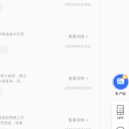
件怎么压缩最小
2023年07月26日
件和设备中打开
查看详情 >
2023年07月11日
文件压缩这个方法，办公方便多了
来缩小体积，那么
查看详情 >
出很多来，但是
件，不妨试一下
2023年07月10日
客户端
就是想用第三方
APP
查看详情 >
隔空投送，设备又
呢？下面就一起