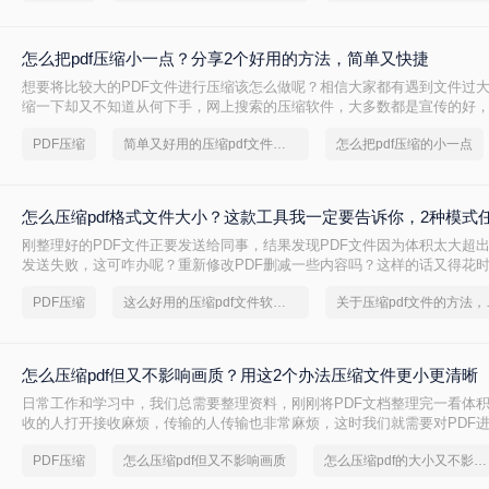
讲讲转转大师压缩pdf文档的方法吧。
怎么把pdf压缩小一点？分享2个好用的方法，简单又快捷
想要将比较大的PDF文件进行压缩该怎么做呢？相信大家都有遇到文件过
缩一下却又不知道从何下手，网上搜索的压缩软件，大多数都是宣传的好
般，想要让人满意还真的有点难。越是体积大的PDF文件，压缩越受压缩
PDF压缩
简单又好用的压缩pdf文件方法，一般人我都不告诉他
怎么把pdf压缩的小一点
好用又高效的pdf压缩软件呢？软件千千万，不行就得换，当你试多几款就
了，下面来给大家介绍一下转转大师的pdf压缩，看看是怎么把pdf压缩小
怎么压缩pdf格式文件大小？这款工具我一定要告诉你，2种模式
刚整理好的PDF文件正要发送给同事，结果发现PDF文件因为体积太大超
发送失败，这可咋办呢？重新修改PDF删减一些内容吗？这样的话又得花
没有更快的方法呢？如果你经常要处理PDF文件，那么这个方法你一定要
PDF压缩
这么好用的压缩pdf文件软件，我一定要分享
关于压缩p
pdf压缩软件可以让你快速有效的对PDF文件进行压缩，那么怎么压缩pdf
下面就带大家来了解一下压缩pdf格式文件大小的方法吧。
怎么压缩pdf但又不影响画质？用这2个办法压缩文件更小更清晰
日常工作和学习中，我们总需要整理资料，刚刚将PDF文档整理完一看体积1
收的人打开接收麻烦，传输的人传输也非常麻烦，这时我们就需要对PDF
怎么压缩pdf但又不影响画质呢？下面我们一起看看！
PDF压缩
怎么压缩pdf但又不影响画质
怎么压缩pdf的大小又不影响清晰