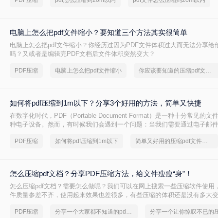
PDF压缩
pdf怎么压缩到20m以内
pdf文件怎么压缩到20m以内
电脑上怎么把pdf文件缩小？要知道三个方法其实很简单
电脑上怎么把pdf文件缩小​？你经历过因为PDF文件体积过大而无法分享
吗？又或者是编辑完PDF文档后文件体积突然变大？
PDF压缩
电脑上怎么把pdf文件缩小
你应该要知道的压缩pdf文件方法
如何将pdf压缩到1m以下？分享3个好用的方法，简单又快捷
在数字化时代，PDF（Portable Document Format）是一种十分常见
种电子设备。然而，有时候我们会遇到一个问题：当我们需要通过电子邮
PDF文件时，文件大小可能会限制我们的操作。要解决这个问题，我们需要
PDF压缩
如何将pdf压缩到1m以下
简单又好用的压缩pdf文件方法，一般人我都不告诉他
到1M以下的大小。在本文中，我们将详细介绍如何将pdf压缩到1m以下方
怎么压缩pdf文档？分享PDF压缩方法，给文件瘦瘦“身”！
怎么压缩pdf文档？需要怎么做呢？我们可以在网上搜索一些压缩软件使用
件质量参差不齐，使用起来效果也差很多，有些压缩的体积还是没有多大
都压坏了，想要找到一款好用又实在的压缩pdf文档软件还真的不容易，小
PDF压缩
分享一个大家都不知道的pdf文件压缩方法
荐一下转转大师pdf压缩，压缩效果很是不错哦，有需要的朋友可以来试试