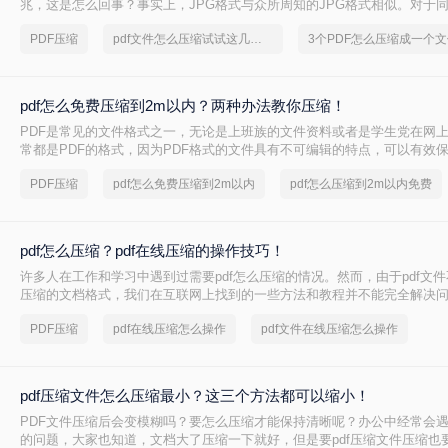
兆，这是怎么回事？事实上，JPG格式与众所周知的JPG格式相似。对于
差异基本上是高解码率和低解码率的几倍。想要减少PDF文件大小最好的方法
PDF压缩
pdf文件怎么压缩试试这几个方法
3个PDF怎么压缩成一个文
压缩，下面就来教你pdf文件如何压缩小，减少其存储空间。
pdf怎么免费压缩到2m以内？两种办法教你压缩！
PDF是常见的文件格式之一，无论是上班族的文件资料或者是学生党在网
常都是PDF的格式，因为PDF格式的文件具有不可编辑的特点，可以有效
但有时PDF会有体积过大的问题，不仅占用内存空间，而且有时会无法传输。
PDF压缩
pdf怎么免费压缩到2m以内
pdf怎么压缩到2m以内免费
么免费压缩到2m以内呢？今天，就让我来分享2个压缩PDF的方法，还不
下看看！
pdf怎么压缩？pdf在线压缩的操作技巧！
许多人在工作和学习中遇到过需要pdf怎么压缩的情况。然而，由于pdf文
压缩的文档格式，我们在互联网上找到的一些方法和教程并不能完全解决
你一种真正解决问题的pdf怎么压缩方法，一起来看看吧。
PDF压缩
pdf在线压缩怎么操作
pdf文件在线压缩怎么操作
pdf压缩文件怎么压缩最小？这三个方法都可以缩小！
PDF文件压缩后会变模糊吗？要怎么压缩才能保持清晰呢？办公中经常会遇
的问题，大家也知道，文档大了压缩一下就好，但是要pdf压缩文件压缩也