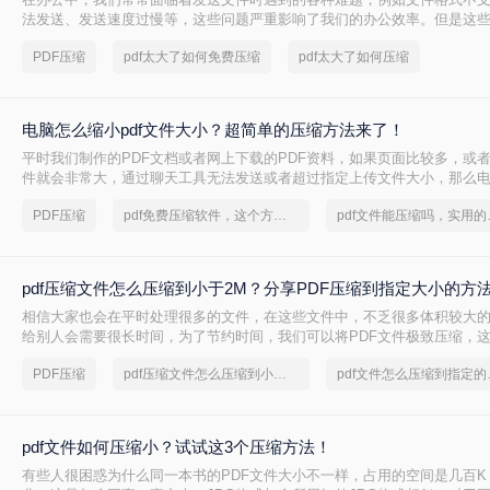
法发送、发送速度过慢等，这些问题严重影响了我们的办公效率。但是这
决办法，比如当我们遇到PDF文件太大的情况时，我们可以利用合适的软
PDF压缩
pdf太大了如何免费压缩
pdf太大了如何压缩
决。下面一起看看pdf太大了如何免费压缩​吧。
电脑怎么缩小pdf文件大小？超简单的压缩方法来了！
平时我们制作的PDF文档或者网上下载的PDF资料，如果页面比较多，或
件就会非常大，通过聊天工具无法发送或者超过指定上传文件大小，那么电脑
文件大小呢？小编今天就来给大家分享一个实用在线转换方法！
PDF压缩
pdf免费压缩软件，这个方法超简单
pdf文
pdf压缩文件怎么压缩到小于2M？分享PDF压缩到指定大小的方
相信大家也会在平时处理很多的文件，在这些文件中，不乏很多体积较大
给别人会需要很长时间，为了节约时间，我们可以将PDF文件极致压缩，
大内存，传输文件也会变得方便，那么pdf压缩文件怎么压缩到小于2M呢
PDF压缩
pdf压缩文件怎么压缩到小于2M
pdf文
的两招，就可以轻松压缩文件，还不赶快看一看！
pdf文件如何压缩小？试试这3个压缩方法！
有些人很困惑为什么同一本书的PDF文件大小不一样，占用的空间是几百K