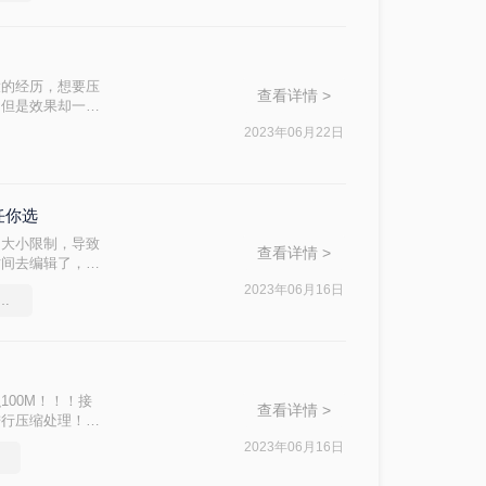
大的经历，想要压
查看详情 >
，但是效果却一般
限制，那么有没有
2023年06月22日
知道那个好用
一点的吧。
任你选
出大小限制，导致
查看详情 >
时间去编辑了，有
知道，那就是使用
2023年06月16日
df文件的方法，你一定要学会
格式文件大小呢？
00M！！！接
查看详情 >
进行压缩处理！那
2023年06月16日