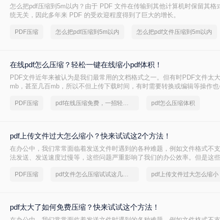
怎么把pdf压缩到5m以内？由于 PDF 文件在传输到其他计算机时保留其
统无关，因此多年来 PDF 的受欢迎程度得到了巨大的增长。
PDF压缩
怎么把pdf压缩到5m以内
怎么把pdf文件压缩到5m以内
在线pdf怎么压缩？轻松一键在线缩小pdf体积！
PDF文件近年来被认为是我们最常用的文档格式之一。但有时PDF文件太
mb，甚至几百mb，所以不但上传下载时间，有时需要转换或编辑等操作
以，如何在线pdf怎么压缩呢？今天就来讲讲在线压缩pdf文件的方法。
PDF压缩
pdf在线压缩免费，一招轻松解决
pdf怎么压缩体积
pdf上传文件过大怎么缩小？快来试试这2个方法！
在办公中，我们常常面临着发送文件时遇到的各种难题，例如文件格式不
法发送、发送速度过慢等，这些问题严重影响了我们的办公效率。但是这
决办法，比如当我们遇到PDF文件太大的情况时，我们可以利用合适的软
PDF压缩
pdf文件怎么压缩试试这几个方法
pdf上传文件过大怎么缩小
决
pdf太大了如何免费压缩？快来试试这个方法！
​在办公中，我们常常面临着发送文件时遇到的各种难题，例如文件格式不