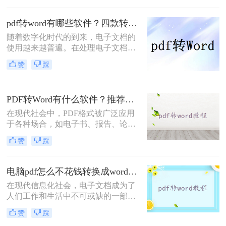
么有什么pdf转word在线免费转换器
吗？而今天，我将向大家推荐三个免
pdf转word有哪些软件？四款转换工具推荐！
费在线的PDF转Word工具，让您轻松
随着数字化时代的到来，电子文档的
解决此类问题。
使用越来越普遍。在处理电子文档的
过程中，我们可能会遇到需要将PDF
赞
踩
文件转换为Word文档的情况。这时
候，选择一款好用的PDF转Word工具
就显得尤为重要了。那么pdf转word有
PDF转Word有什么软件？推荐几款速实现PDF转Word的利器
哪些软件呢？下面，我将为您推荐几
款功能强大、操作简便的PDF转Word
在现代社会中，PDF格式被广泛应用
软件，希望对您有所帮助。
于各种场合，如电子书、报告、论文
等。然而，有时我们需要对PDF文档
赞
踩
进行编辑或修改，而Word是一个非常
常用的编辑软件。那么，pdf转word有
什么软件呢？下面将为您推荐几款最
电脑pdf怎么不花钱转换成word？试试这三个工具！
佳软件，让您轻松实现PDF转Word的
在现代信息化社会，电子文档成为了
需求。
人们工作和生活中不可或缺的一部
分。特别是PDF格式的文档，由于其
赞
踩
跨平台和文档保真度高等特点，广泛