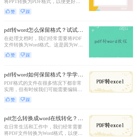
将PPT转换为PDF格式，以便更好地
Word转换。
共享和阅读。然而，许多人不知道该
赞
踩
如何高效地将PPT文件转换为PDF。
那么PPT怎么转换为PDF呢？别担
心，本文将为你介绍四个简单的方
pdf转word怎么保留格式？试试这三个方法！
法，帮助你快速实现PPT转PDF的需
在处理文档时，我们经常需要将PDF
求。
文件转换为Word格式。这是因为Word
提供了更多的编辑和格式化选项，使
赞
踩
得内容更易于修改、排版或重新设
计。然而，许多人在进行转换时遇到
了格式丢失的问题。那么，pdf转word
pdf转word如何保留格式？学学这二个转换方法！
怎么保留格式呢？以下是一些实用的
PDF格式的文件在很多情况下都非常
方法和建议。
实用，但有时候我们可能需要编辑或
重用其中的内容，这时就需要将PDF
赞
踩
转换为Word格式。然而，转换后的
Word文件往往会出现格式错乱的问
题，导致我们需要花费大量时间来重
pdf怎么转换成word在线转化？这个转换方法了解一下！
新编辑和调整。那么pdf转word如何保
在日常生活和工作中，我们经常需要
留格式呢？在本文中，将向大家介绍
将PDF文件转换为Word格式，以便更
实现保留PDF转Word的格式。