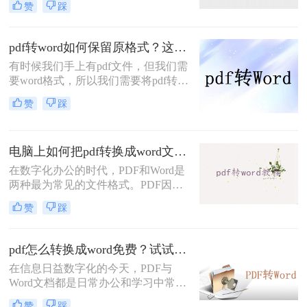
便进行进一步的编辑和修改。那么pdf
赞
踩
用格式。然而，当需要修改PDF中的
转word怎么转呢？本文将为您详细介
内容或将其转换为可编辑的Word文档
绍PDF转Word的几种常用方法。
时，很多用户会发现这一任务并不容
pdf转word如何保留原格式？这三个实用方法一定能帮到你！
易。幸运的是，存在多种免费的方法
有时候我们手上有pdf文件，但我们需
可以帮助我们实现PDF到Word的转
要word格式，所以我们需要将pdf转
换。那么pdf转word怎么转换免费呢？
word如何保留原格式，那么你知道怎
本文将为您介绍几种常用的免费转换
赞
踩
么将pdf转word吗？小编今天给大家整
方法。
理了一份转换指南，不知道怎么转换
的朋友，你有福啦，看完很快就能掌
电脑上如何把pdf转换成word文档？值得收藏的四种转换方法！
握，快快收藏起来吧。
在数字化办公的时代，PDF和Word是
两种最为常见的文件格式。PDF因其
出色的稳定性和跨平台性而受到广泛
赞
踩
使用，但在某些情况下，我们可能需
要将PDF文件转换为Word文档，以便
进行编辑、修改或重新排版。那么电
pdf怎么转换成word免费？试试这二个方法！
脑上如何把pdf转换成word文档呢？本
在信息日益数字化的今天，PDF与
文将为您介绍三种在电脑上将PDF转
Word文档都是日常办公和学习中常见
换成Word文档的实用方法，帮助您轻
的文件格式。PDF文件因其不易被修
松应对不同场景下的文件格式转换需
赞
踩