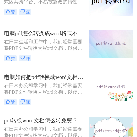
和修改。那么，PDF怎么转DOCX
式因其跨平台、不易被篡改的特性，
呢？接下来，本文将为您详细解析转
在日常生活和工作中被广泛应用。然
赞
踩
换的方法与步骤。
而，当我们需要编辑或修改PDF文件
的内容时，却发现它并不如
DOCX（Word文档）格式那样易于操
电脑pdf怎么转换成word格式不变？分享4种方法轻松实现！
作。因此，将PDF转换成DOCX格式
成为了一个常见的需求。那么pdf怎么
在日常生活和工作中，我们经常需要
转换成docx格式呢？本文将介绍几种
将PDF文件转换为Word文档，以保留
常用的PDF转DOCX的方法，并分享
原始格式并方便编辑。然而，很多转
赞
踩
一些注意事项。
换工具在转换过程中往往无法完全保
留PDF的原始格式，导致转换后的
Word文档格式混乱。那么电脑pdf怎
电脑如何把pdf转换成word文档？这3种方法简单易学，你一定要知道！
么转换成word格式不变呢？为了解决
在日常办公和学习中，我们经常需要
这一问题，本文将介绍四种实用的方
将PDF文件转换为Word文档，以便于
法，帮助你在电脑上将PDF转换为
编辑、修改或重新排版内容。那么电
Word，同时保持格式不变。
赞
踩
脑如何把pdf转换成word文档呢？下
面，我将为大家介绍三种实用的方
法，帮助你在电脑上轻松实现PDF到
pdf转换word文档怎么转免费？这三个方法分享给你！
Word的转换。
在日常办公和学习中，我们经常需要
将PDF文件转换为Word文档，以便于