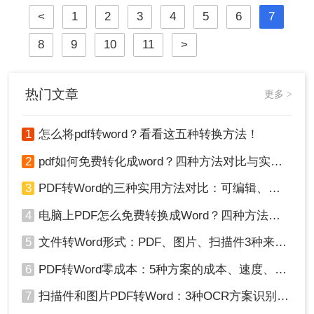
应用于各个领域。然而，有时我们还
<
1
2
3
4
5
6
7
需要将PDF文档转换成Word文档，以
便于编辑和修改。那么，电脑pdf怎么
8
9
10
11
>
不花钱转换成word呢？接下来，我将
为大家介绍三种在电脑上免费将PDF
转换成Word的简单方法。
热门文章
更多 >
1
怎么将pdf转word？看看这五种转换方法！
2
pdf如何免费转化成word？四种方法对比与实操指南（附详细表格）
3
PDF转Word的三种实用方法对比：可编辑、保格式、避风险！
4
电脑上PDF怎么免费转换成Word？四种方法对比与实操指南（附详细表格）!
5
文件转Word形式：PDF、图片、扫描件3种来源分别怎么处理！
6
PDF转Word零成本：5种方案的成本、速度、精度对比！
7
扫描件和图片PDF转Word：3种OCR方案识别率实测！