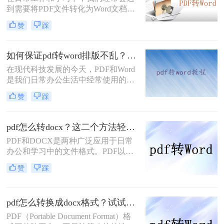
帮助你轻松实现文档格式的转换。
到需要将PDF文件转化为Word文档的
情况，以便于编辑和修改。那么PDF
赞
踩
怎样转化为Word文档呢？本文将介绍
三种PDF转化为Word文档的方法，帮
助您轻松实现格式转换。
如何保证pdf转word排版不乱？这三个简单实用方法一定能帮到你！
在现代科技发展的今天，PDF和Word
是我们日常办公生活中经常使用的两
种文档格式。有时候，我们需要将一
赞
踩
个PDF文件转换成Word格式，以便于
编辑和修改。然而，很多人可能都遇
到过一个问题，那就是在转换过程
pdf怎么转docx？这二个方法轻松搞定！
中，文件的排版变得凌乱不堪，甚至
PDF和DOCX是两种广泛应用于日常
使得内容无法阅读。那么如何保证pdf
办公和学习中的文件格式。PDF以其
转word排版不乱呢？，今天我将给大
跨平台、不易被篡改的特性，成为了
家介绍三个方法，来确保PDF转Word
赞
踩
许多正式文档的首选格式；而DOCX
时排版不乱。
则因其编辑和格式调整的灵活性，在
文字处理中占据了重要地位。有时，
pdf怎么转换成docx格式？试试这三个转换方法！
我们可能需要将PDF文档转换为
DOCX格式，以便进行进一步的编辑
PDF（Portable Document Format）格