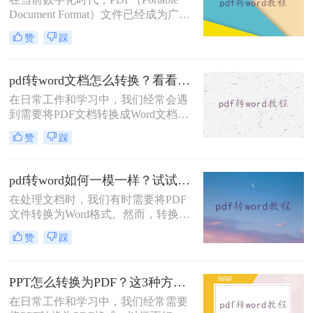
Document Format）文件已经成为广泛
使用的电子文档格式。然而，当我们
赞
踩
需要对PDF文件进行一些修改或编辑
时，将其转换为可编辑的Word格式变
得至关重要。那么怎么把pdf文件转换
pdf转word文档怎么转换？看看这4种方法！
成word格式不变呢？本文将重点介绍
在日常工作和学习中，我们经常会遇
四种方法，帮助你将PDF文件转换为
到需要将PDF文档转换成Word文档的
Word格式，同时保持原有的格式不
情况。不管是编辑、修改还是复制粘
变。
赞
踩
贴，Word文档的处理更加便捷灵活。
那么，pdf转word文档怎么转换呢？下
面给大家介绍四种简单易行的方法，
pdf转word如何一模一样？试试这三个转换方法吧！
让您从小白到高手都能轻松上手！
在处理文档时，我们有时需要将PDF
文件转换为Word格式。然而，转换过
程中可能会遇到格式、排版和元素错
赞
踩
位的问题。为了实现PDF转Word的一
模一样，我们需要采取一些特定的方
法和技巧。那么pdf转word如何一模一
PPT怎么转换为PDF？这3种方法很简单！
样呢？本文将为您介绍三种实用的方
在日常工作和学习中，我们经常需要
法，帮助您顺利完成高质量的PDF转