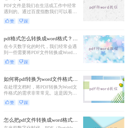
作效率。
PDF文件是我们在生活或工作中经常
遇到的。通过百度指数我们可以看到
大家对怎么把pdf转成word文档格式免
赞
踩
费的需求越来越大。如果你想编辑或
将在线下载的PDF文件转换为Word，
你需要使用一些工具。那么怎么把pdf
pdf格式怎么转换成word格式？这四个方法转换效率很高！
转成word文档格式免费呢？这一次，
在今天数字化的时代，我们经常会遇
我想和大家分享pdf转word转换方法。
到一些需要将PDF文件转换成Word格
式的情况。PDF格式具有一定的安全
赞
踩
性和稳定性，但相较于Word格式，
PDF文件不太方便进行编辑和修改。
所以，当我们需要对PDF文件进行编
如何将pdf转换为word文件格式？分享三种方法的详解！
辑时，将其转换成Word格式是一种常
在处理文档时，将PDF转换为Word文
见的需求。那么pdf格式怎么转换成
件格式的需求非常常见。这是因为
word格式呢？在本文中，将介绍四种
Word格式的文件更易于编辑、修改和
使用简单且高效的方法将PDF格式转
赞
踩
分享。那么如何将pdf转换为word文件
换为Word格式。
格式呢？本文将介绍三种方法，帮助
您将PDF文件转换为Word格式，并确
怎么把pdf文件转换成word格式不变？试试这二方法！
保格式和数据的完整性。
在当前数字化时代，PDF（Portable