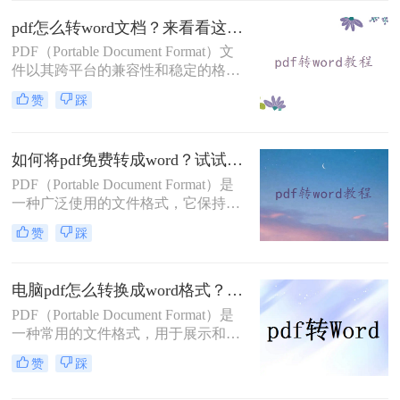
版至关重要，以确保文档格式的一致
pdf怎么转word文档？来看看这三种实用方法解析！
性和可读性。那么pdf转word怎么保留
PDF（Portable Document Format）文
原排版呢？本文将介绍四种方法，帮
件以其跨平台的兼容性和稳定的格式
助你在PDF转Word时保留原排版。
展现，广泛应用于日常办公、学术交
赞
踩
流、电子书刊等领域。然而，有时候
我们需要将PDF内容编辑或转换为
Word文档，以进行进一步的修改或排
如何将pdf免费转成word？试试下面的二种在线方法！
版。那么pdf怎么转word文档呢？本文
将介绍三种将PDF转换为Word文档的
PDF（Portable Document Format）是
方法。
一种广泛使用的文件格式，它保持了
文档的原始布局和格式，使得文件在
赞
踩
不同设备和操作系统上都能保持一致
的显示效果。然而，PDF文件并不易
于编辑和修改。因此，将PDF转换为
电脑pdf怎么转换成word格式？这三个方法非常实用！
Word文档（.docx或.doc）有时成为了
PDF（Portable Document Format）是
必要的需求。虽然市场上有很多付费
一种常用的文件格式，用于展示和交
软件可以帮助完成这一任务，但也有
换文档，因其高度的可读性和稳定性
一些免费的方法可以实现PDF到Word
赞
踩
而广受欢迎。然而，有时候我们可能
的转换。那么如何将pdf免费转成word
需要将PDF文件转换为Word格式，以
呢？本文将介绍几种免费将PDF转为