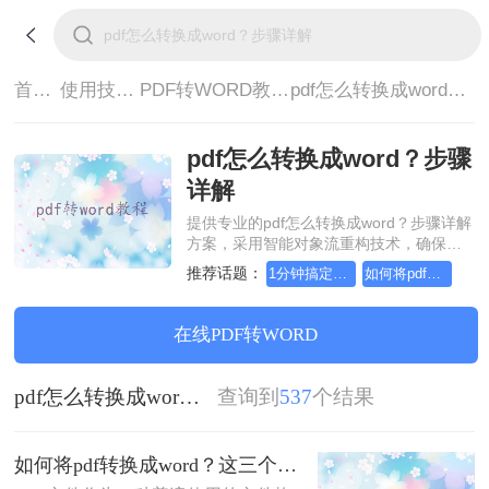
首页>
使用技巧>
PDF转WORD教程>
pdf怎么转换成word？步骤详解
pdf怎么转换成word？步骤
详解
提供专业的pdf怎么转换成word？步骤详解
方案，采用智能对象流重构技术，确保文
档1:1高保真还原且排版不乱码。支持一键
推荐话题：
1分钟搞定PDF转Word！这2个方法，一定要收好！
如何将pdf转Word，一定要看看
批量处理，全链路 SSL 加密保障隐私安
全。助您快速实现pdf怎么转换成word？步
骤详解，无需安装，高效办公。
在线PDF转WORD
pdf怎么转换成word？步骤详解
查询到
537
个结果
如何将pdf转换成word？这三个转换方法，你一定要学会!