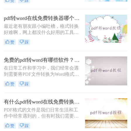
赞
踩
转换为Word格式，以便更好地编辑、
修改和使用其中的内容。本文将为您
介绍四种简单高效的PDF转Word在线
pdf转word在线免费转换器哪个好用？试试这三款转换工具！
转换方法，帮助您轻松完成文件格式
最近老有朋友跟小编吐槽，格式转换
的转换。
好难啊，网上都没什么好用的工具，
想要将一份PDF格式的文档转换成
赞
踩
Word文档，但是试过很多软件了，转
换出来的结果都是一般般，甚至还有
排版格式都乱了，文字也有出错的。
免费的pdf转word有哪些软件？3款实用软件推荐！
有没有好一点的pdf转word在线免费转
在日常工作和学习中，我们经常会遇
换器哪个好用软件呢？好软件当然是
到需要将PDF文件转换为Word格式的
有的，就看你有没有这个运气遇到
情况。无论是编辑文档、复制文字还
了。给大家介绍一下转转大师PDF转
赞
踩
是进一步修改内容，PDF转Word都是
换器，不管是在线转换格式还是客户
必不可少的一步。然而，许多人不知
端转换格式，都是杠杠的哦，下面就
道免费的pdf转word有哪些软件。在本
来
有什么pdf转word在线免费转换器吗？3个免费在线工具推荐！
文中，我们将为大家推荐三款免费实
PDF格式的文件是我们日常生活和工
用的PDF转Word软件，帮助您轻松完
作中经常遇到的，但有时我们需要对
成转换任务。
其进行编辑或复制文字等操作，就会
赞
踩
希望将PDF文件转换为Word格式。那