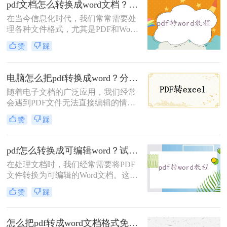
pdf文档怎么转换成word文档？教你三种转换方法！
成word呢？答案就是使用转转大师在
在当今信息化时代，我们常常需要处
线转换方法！本文将为您详细介绍转
理各种文件格式，尤其是PDF和Word
转大师的功能和操作步骤，让您在文
文档。PDF格式由于其稳定的排版和
件转换的道路上事半功倍。
赞
踩
跨平台的特点，被广泛应用于各种电
子文档流通。然而，在需要编辑和修
改文档的时候，Word文档却更为方
电脑怎么把pdf转换成word？分享四种简单方法！
便。因此，pdf文档怎么转换成word文
随着电子文档的广泛应用，我们经常
档就成了许多人关心的问题。
会遇到PDF文件无法直接编辑的情
况。幸运的是，有一种简单而高效的
赞
踩
方法可以将PDF文件转换成可编辑的
Word文档，方便我们进行进一步修改
和编辑。那么电脑怎么把pdf转换成
pdf怎么转换成可编辑word？试试这三种方法！
word呢？本文将为您介绍几种方法和
在处理文档时，我们经常需要将PDF
工具，让您轻松实现这个目标。
文件转换为可编辑的Word文档。这不
仅方便编辑和修改，还可以确保格式
赞
踩
的一致性。那么pdf怎么转换成可编辑
word呢？本文将介绍将PDF转换为可
编辑Word文档的技巧，帮助您提高工
怎么把pdf转成word文档格式免费？分享三个方法！