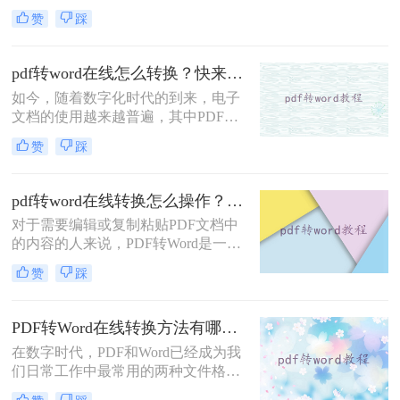
好地编辑、修改和使用其中的内容。
赞
踩
然而，许多人在进行PDF转Word操作
时，会遇到格式错乱、排版不整齐等
问题。那么pdf怎么转换成word在线转
pdf转word在线怎么转换？快来学习这1个快捷格式转换方法~
化呢？本文将为您介绍一种简单易用
如今，随着数字化时代的到来，电子
的在线转换方法，帮助您快速将PDF
文档的使用越来越普遍，其中PDF作
转换成Word格式。
为一种常用的电子文档格式，广泛应
赞
踩
用于各个领域。然而，有时我们需要
将PDF文档转换成Word文档进行编辑
或修改，这就需要借助PDF转Word的
pdf转word在线转换怎么操作？教你转转大师在线转换！
在线工具了。那么pdf转word在线怎么
对于需要编辑或复制粘贴PDF文档中
转换呢？下面一起看看这个工具吧。
的内容的人来说，PDF转Word是一个
非常方便的工具。转转大师是一个在
赞
踩
线PDF转Word的工具，它可以帮助您
轻松地将PDF文档转换为可编辑的
Word文件。那么pdf转word在线转换
PDF转Word在线转换方法有哪些？分享四种简单高效的工具！
怎么操作呢？在本文中，我们将详细
在数字时代，PDF和Word已经成为我
介绍如何使用转转大师进行PDF转
们日常工作中最常用的两种文件格
Word操作。
式。然而，有时我们需要将PDF文件