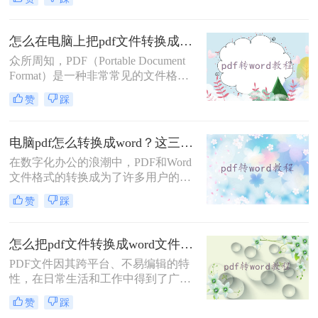
改和跨平台兼容性强的特点而备受青
求。
睐，但在某些情况下，我们可能更希
望将其转换为Word文档，以便于编辑
怎么在电脑上把pdf文件转换成word？看看这二个方法!
和修改。那么pdf怎么转换成word免费
众所周知，PDF（Portable Document
呢？本文将为您介绍几种免费的PDF
Format）是一种非常常见的文件格
转Word方法，帮助您轻松实现文件格
式，而Word文档则是我们经常使用的
式转换。
赞
踩
编辑和排版工具。如果你遇到了需要
将PDF文件转换为Word文档的情况，
你可能会有一些困扰。那么怎么在电
电脑pdf怎么转换成word？这三种转换方法快来看！
脑上把pdf文件转换成word呢？本文将
在数字化办公的浪潮中，PDF和Word
向你介绍一些简便的方法，让你可以
文件格式的转换成为了许多用户的迫
轻松地在电脑上进行PDF到Word的转
切需求。PDF文件以其稳定性和跨平
换。
赞
踩
台性而广受欢迎，但在需要编辑或修
改内容时，我们往往希望将其转换为
Word文档。那么电脑pdf怎么转换成
怎么把pdf文件转换成word文件？介绍三种简单易用的方法！
word呢？本文将为您介绍三种在电脑
PDF文件因其跨平台、不易编辑的特
上将PDF转换成Word的实用方法，帮
性，在日常生活和工作中得到了广泛
助您轻松应对不同场景下的文件格式
应用。然而，有时我们可能需要对
转换需求。
赞
踩
PDF文件进行编辑或修改，这就需要