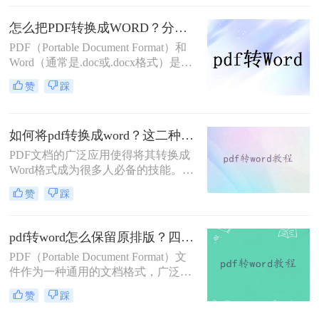
将其转换为Word格式。那么怎么把
pdf文件转换成word文件呢？本文将介
怎么把PDF转换成WORD？分享三个好用的方法！
绍四种将PDF文件转换成Word文件的
PDF（Portable Document Format）和
实用方法，帮助您轻松实现这一目
Word（通常是.doc或.docx格式）是两
标。
种非常常见的文档格式，它们各自具
赞
踩
有独特的优势。PDF文件稳定且易于
分享，而Word文件则便于编辑和修
改。因此，经常需要将PDF文件转换
如何将pdf转换成word？这二种方法你可以试试！
为Word格式，以满足不同的需求。那
么怎么把PDF转换成WORD呢？本文
PDF文档的广泛应用使得将其转换成
将介绍三种PDF转Word的方法，帮助
Word格式成为很多人必备的技能。无
你轻松完成格式转换。
论是编辑PDF文本、复制文本内容还
赞
踩
是修改格式，将PDF转换成Word都能
为我们提供便利。那么，如何将pdf转
换成word呢？本文将为你详细介绍。
pdf转word怎么保留原排版？四种实用方法！
PDF（Portable Document Format）文
件作为一种通用的文档格式，广泛应
用于各个领域。然而，有时我们需要
赞
踩
将PDF文件转换为Word文档以进行编
辑或修改。在转换过程中，保留原排