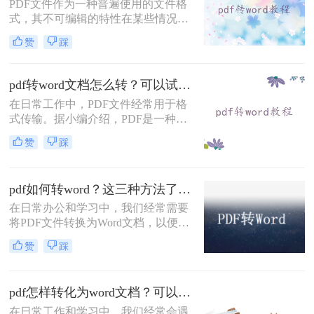
​PDF文件作为一种普遍使用的文件格
式，其不可编辑的特性在某些情况下
却成为了阻碍。特别是在需要提取、
赞
踩
修改或重新编辑PDF内容时，将其转
换为Word文档显得尤为必要。那么如
何将PDF转换成Word呢？本文将介绍
pdf转word文档怎么转？可以试试这四个方法！
三种实用的方法，帮助您轻松实现
在日常工作中，PDF文件经常用于格
PDF到Word的转换。
式传输。据小编介绍，PDF是一种与
应用程序、操作系统和硬件无关的便
赞
踩
携式文档格式。PDF文件可以保证准
确的颜色和打印效果，无论在哪种打
印机上。难怪PDF格式经常出现在办
pdf如何转word？这三种方法了解一下！
公文件传输中。然而，PDF文件的编
辑和操作更麻烦。此时，许多朋友问
在日常办公和学习中，我们经常需要
小编如何将pdf转word文档怎么转。将
将PDF文件转换为Word文档，以便进
PDF转Word确实是一个好方法。让我
行编辑、修改或进一步处理。PDF格
赞
踩
们看看如何转换吧！
式虽然稳定且兼容性好，但在编辑方
面却显得捉襟见肘。相比之下，Word
文档则提供了更为灵活和强大的编辑
pdf怎样转化为word文档？可以试试这三种方法~
功能。那么PDF如何转word呢？本文
将介绍三种实用的PDF转Word方法，
在日常工作和学习中，我们经常会遇