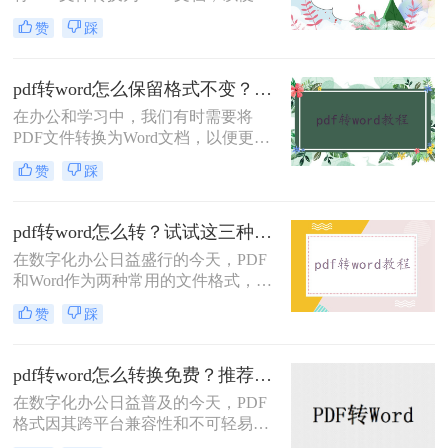
编辑和修改内容。虽然市面上有很多
赞
踩
专业的PDF转Word工具，但不少用户
因预算有限而寻找免费解决方案。那
么pdf转换word文档怎么转免费呢？本
pdf转word怎么保留格式不变？这3种方法，任你选择！
文将介绍三种免费的PDF转Word方
​在办公和学习中，我们有时需要将
法，帮助您轻松实现文件格式转换。
PDF文件转换为Word文档，以便更好
地编辑和修改内容。然而，很多转换
赞
踩
工具在转换过程中往往无法完全保留
PDF的原始格式，导致转换后的Word
文档格式混乱。为了解决pdf转word怎
pdf转word怎么转？试试这三种简单实用方法！
么保留格式不变问题，本文将介绍三
在数字化办公日益盛行的今天，PDF
种实用的方法，帮助你在将PDF转换
和Word作为两种常用的文件格式，各
为Word时保留格式不变。
自拥有其独特的优势。PDF文件因其
赞
踩
跨平台兼容性和不可轻易编辑的特
性，常被用于文件共享和阅读；而
Word文件则以其强大的编辑功能和丰
pdf转word怎么转换免费？推荐这三种方法给你！
富的格式设置，成为办公文档的首
在数字化办公日益普及的今天，PDF
选。然而，在实际应用中，我们常常
格式因其跨平台兼容性和不可轻易编
需要将PDF文件转换为Word文档，以
辑的特性，成为文件传输和共享的常