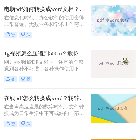
便于编辑、修改或进一步处理。那么
Word的方法。
电脑pdf如何转换成word文档？看看这四个方法！
电脑pdf怎么转换成word格式呢？本文
将介绍在电脑上将PDF转换成Word格
在信息化时代，办公软件的使用变得
式的几种方法。
非常普遍。无数业务和学术工作需要
我们处理大量的文档文件，尤其是以
赞
踩
PDF和Word格式出现的。PDF文件因
其稳定的排版和跨平台的一致性被广
泛应用于电子书、教材、报告及宣传
1g视频怎么压缩到500m？教你二个方法！
刊物；然而，在需要编辑和修改内容
刚开始接触PDF文档时，还真的会感
时，Word格式又显得更为灵活方便。
觉到各种不习惯，各种操作使用下来
这就引出了一个常见问题：电脑pdf如
都不如word文档顺手，如果你还被这
何转换成word文档？今天，让我们深
赞
踩
种问题所困扰，所以今天，来为大家
入探讨这个问题，并提供一些行之有
安利一个好办法吧，如果你不想去装
效的解决方案。
什么阅读器，编辑器一类的软件，这
在线pdf怎么转换成word？转转大师教你在线转换！
里还是有个好办法，我们不妨把PDF
在当今高速发展的数字时代，文件转
文档直接转化为word文档，这样是不
换成为日常生活中不可或缺的一部
是就方便很多了呢？那么如何1g视频
分。特别是对于经常需要处理大量文
怎么压缩到500m，我们可以用什么方
赞
踩
档的人来说，快速而准确地将PDF文
法将视频压缩？下面就来看看吧。
件转换为Word格式，将会节省大量的
时间和精力。那么，在线pdf怎么转换