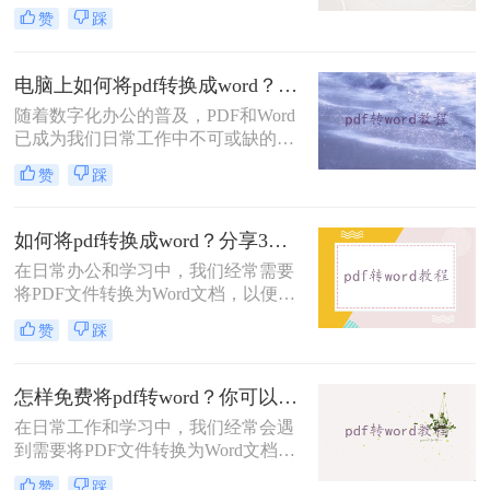
情况。因为PDF是一种相对固定的文
赞
踩
档格式，无法直接进行编辑和修改，
而Word则是一个灵活且常用的文档编
辑工具。那么怎么样将pdf转word
电脑上如何将pdf转换成word？这二个方法很实用！
呢？本文将为你介绍三个简单而有效
随着数字化办公的普及，PDF和Word
的方法，帮助你顺利完成PDF转Word
已成为我们日常工作中不可或缺的两
的需求。
种文件格式。PDF以其卓越的稳定性
赞
踩
和安全性，确保文件在任何设备上都
能保持一致的外观和格式；而Word则
以其强大的编辑和排版功能，赢得了
如何将pdf转换成word？分享3种快速转换方法！
众多用户的青睐。然而，有时我们需
在日常办公和学习中，我们经常需要
要将PDF文件转换为Word格式，以便
将PDF文件转换为Word文档，以便进
进行更深入的编辑和修改。那么，电
行编辑、修改或格式化。PDF文件由
脑上如何将pdf转换成word呢？下面，
赞
踩
于其不可编辑性，通常用于分享和展
我们将为您介绍几种实用的方法。
示，但在需要修改内容时，将其转换
为Word文档就变得尤为重要。那么如
怎样免费将pdf转word？你可以试试这3种方法！
何将pdf转换成word呢？下面将介绍几
在日常工作和学习中，我们经常会遇
种常用的PDF转Word的方法。
到需要将PDF文件转换为Word文档的
情况，以便于编辑和修改。虽然市面
赞
踩