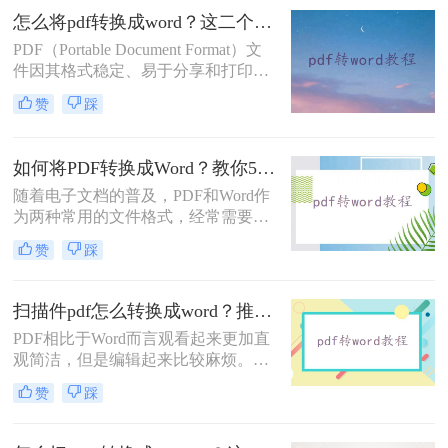
法。那么pdf转word文档怎么免费转
怎么将pdf转换成word？这二个方法让你快速操作!！
呢？本文将为您详细介绍几种免费的
PDF（Portable Document Format）文
PDF转Word的方法，让您轻松应对各
件因其格式稳定、易于分享和打印的
种转换需求。
特点而广受欢迎。然而，当我们需要
赞
踩
编辑或修改其中的文本内容时，PDF
文件的固定格式往往会带来诸多不
便。这时，将PDF转换成Word文档
如何将PDF转换成Word？教你5钟快捷格式转换方法！
（如.docx或.doc格式）就显得尤为重
随着电子文档的普及，PDF和Word作
要。那么怎么将pdf转换成word呢？下
为两种常用的文件格式，经常需要在
面，我将详细介绍二种将PDF转换成
它们之间进行转换。特别是在需要将
Word的方法。
赞
踩
PDF中的文本内容编辑或修改时，将
其转换为Word格式成为了一种常见的
需求。那么如何将PDF转换成Word
扫描件pdf怎么转换成word？推荐三种转换方法！
呢？下面将详细介绍几种将PDF转换
PDF相比于Word而言观看起来更加直
成Word的方法，帮助您轻松实现这一
观简洁，但是编辑起来比较麻烦。我
操作。
们在办公的过程中经常会收到PDF格
赞
踩
式的文档，编辑整理PDF文档时就需
要将其转换成Word文档。你知道扫描
件pdf怎么转换成word吗？你知道哪种