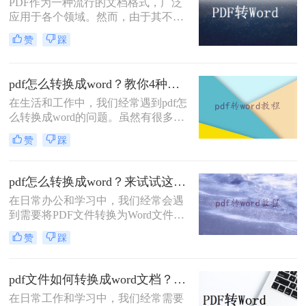
PDF作为一种流行的文档格式，广泛
应用于各个领域。然而，由于其不可
编辑的特性，有时我们需要将PDF转
赞
踩
换为Word文档以便进行编辑和修改。
那么如何PDF转为Word呢？本文将为
您介绍四种实用的PDF转Word方法，
pdf怎么转换成word？教你4种免费好用方法！
帮助您轻松应对这一需求。
在生活和工作中，我们经常遇到pdf怎
么转换成word的问题。虽然有很多转
换方法，但大多数人往往会感到困惑
赞
踩
和不知所措。今天，我将分享一个简
单易用的方法，帮助大家轻松将PDF
转换成可编辑的Word文档。
pdf怎么转换成word？来试试这三种实用方法！
在日常办公和学习中，我们经常会遇
到需要将PDF文件转换为Word文件的
情况。PDF格式的文档常常具有固定
赞
踩
布局和格式的优点，但在对文本进行
编辑或复制时却存在诸多不便。为了
解决pdf怎么转换成word问题，本文将
pdf文件如何转换成word文档？这三个方法让你快速操作！
介绍三种简单有效的方法，帮助您轻
在日常工作和学习中，我们经常需要
松将PDF转换为可编辑的Word文件。