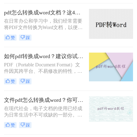
的PDF转Word方法，帮助大家轻松完
成文件格式的转换。
pdf怎么转换成word文档？这4种方法，任你选择！
在日常办公和学习中，我们经常需要
将PDF文件转换为Word文档，以便进
行编辑、修改和格式化。那么PDF怎
赞
踩
么转换成Word文档呢？本文将为您介
绍四种PDF转Word的方法，帮助您轻
松实现文件格式转换。
如何pdf转换成word？建议你试试这三种方法！
PDF（Portable Document Format）文
件因其跨平台、不易修改的特性，被
广泛应用于各种场合。然而，在某些
赞
踩
情况下，我们可能需要将PDF文件转
换为Word（.doc或.docx）格式，以便
进行编辑、修改或进一步处理。那么
文件pdf怎么转换成word？你可以学习下这三种方法！
如何pdf转换成word呢？本文将为您介
在现代社会，电子文档的使用已经成
绍几种将PDF转换为Word的方法。
为日常生活中不可或缺的一部分。
PDF格式广泛应用于文件的传输和共
赞
踩
享，而Word格式则被广泛用于编辑和
排版。然而，有时候我们可能会遇到