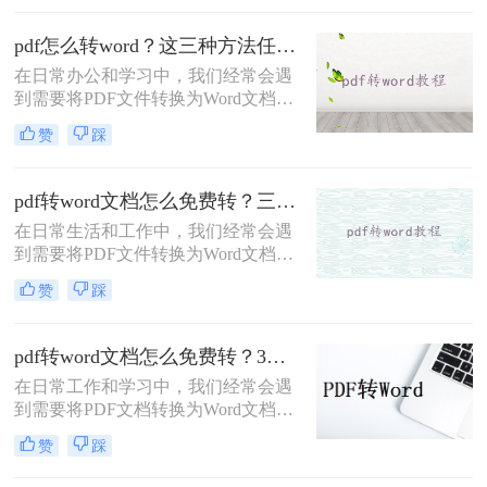
改或格式调整。那么PDF怎么转换成
Word呢？下面将介绍五种将PDF转换
pdf怎么转word？这三种方法任你选！
为Word的方法，帮助您轻松应对各种
在日常办公和学习中，我们经常会遇
转换需求。
到需要将PDF文件转换为Word文档的
情况。无论是为了编辑、修改还是为
赞
踩
了方便在Word中进一步处理，PDF转
Word的需求都相当普遍。那么pdf怎
么转word呢？以下将介绍三种高效的
pdf转word文档怎么免费转？三种方法帮助你解决问题！
方法，帮助您轻松实现PDF到Word的
在日常生活和工作中，我们经常会遇
转换。
到需要将PDF文件转换为Word文档的
情况。然而，一些PDF转Word的转换
赞
踩
工具可能需要付费，对于预算有限或
偶尔需要转换的用户来说，找到一种
免费且高效的方法显得尤为重要。那
pdf转word文档怎么免费转？3种方法帮你轻松转换！
么pdf转word文档怎么免费转呢？本文
在日常工作和学习中，我们经常会遇
将为您详细介绍几种免费将PDF转换
到需要将PDF文档转换为Word文档的
为Word文档的方法，帮助您轻松完成
情况。然而，许多在线转换工具收费
文件格式的转换。
赞
踩
并且质量参差不齐，因此很多人都在
寻找免费且高质量的PDF转Word方