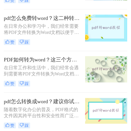
赞
踩
改PDF文件的内容时，将其转换为
Word文档就变得尤为重要。那么pdf
文件怎么转换成word文档呢？本文将
pdf怎么免费转word？这二种转换方法掌握好！
详细介绍四种将PDF文件转换为Word
在日常办公和学习中，我们经常需要
文档的方法，并给出一些实用的技巧
将PDF文件转换为Word文档以便于编
和注意事项。
辑和修改。那么pdf怎么免费转word
赞
踩
呢？以下将为您详细介绍两种免费的
PDF转Word方法，包括具体的操作步
骤和工具特点。
PDF如何转为word？这三个方法让你快速操作！
在日常工作和生活中，我们经常会遇
到需要将PDF文件转换为Word文档的
情况。无论是为了编辑文档内容、提
赞
踩
取文字信息还是为了方便后续操作，
PDF转Word都是一个非常实用的技
能。那么PDF如何转为word呢？本文
pdf怎么转换成word？建议你试试这五种方法！
将介绍几种简单有效的方法，帮助你
随着数字化办公的普及，PDF格式的
轻松实现PDF到Word的转换。
文件因其跨平台性和安全性而广泛应
用。然而，有时我们需要将PDF文件
赞
踩
转换为Word文档，以便进行编辑、修