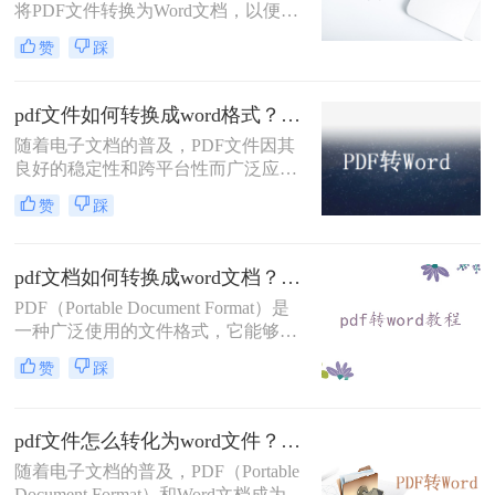
将PDF文件转换为Word文档，以便进
行编辑、修改或格式化。
赞
踩
PDF（Portable Document Format）格
式的文件虽然易于分享和保持格式一
致，但在编辑方面却不如Word文档灵
pdf文件如何转换成word格式？教你3种简单的转换方法!！
活。那么pdf文件如何转换成word文档
随着电子文档的普及，PDF文件因其
呢？本文将介绍几种将PDF文件转换
良好的稳定性和跨平台性而广泛应
为Word文档的方法，帮助您轻松应对
用。然而，当需要编辑或修改PDF文
各种需求。
赞
踩
件时，将其转换为Word格式会更为方
便。那么pdf文件如何转换成word格式
呢、本文将为您介绍三种将PDF文件
pdf文档如何转换成word文档？给大家分享三种简单的转换方法！
转换成Word格式的方法。
PDF（Portable Document Format）是
一种广泛使用的文件格式，它能够保
持文档的原始格式和布局，确保在各
赞
踩
种设备和操作系统上都能一致地显
示。然而，有时我们可能需要将PDF
文档转换成Word文档（如.docx），以
pdf文件怎么转化为word文件？来学习这二种简单的方法！
便更方便地进行编辑、修改或格式调
整。那么pdf文档如何转换成word文档
随着电子文档的普及，PDF（Portable
呢？以下是一些常见的方法来实现这
Document Format）和Word文档成为了