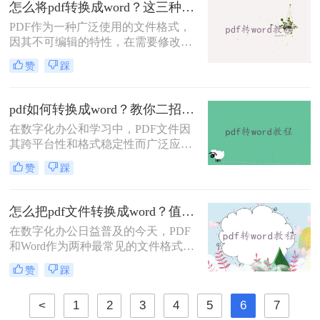
费把pdf转为word文档呢？本文将介绍
怎么将pdf转换成word？这三种方法你可以试试！
三种免费将PDF转为Word文档的方
PDF作为一种广泛使用的文件格式，
法，帮助大家轻松应对这一需求。
因其不可编辑的特性，在需要修改或
重新排版内容时，将其转换为Word文
赞
踩
档变得尤为重要。那么怎么将PDF转
换成Word呢？本文将介绍三种实用的
PDF转Word方法，帮助您轻松实现文
pdf如何转换成word？教你二招轻松搞定！
件格式的转换。
在数字化办公和学习中，PDF文件因
其跨平台性和格式稳定性而广泛应
用。然而，当我们需要编辑、修改或
赞
踩
重新排版PDF文档的内容时，将其转
换为Word格式就显得尤为重要。那么
PDF如何转换成Word呢？本文将介绍
怎么把pdf文件转换成word？值得收藏的二种转换方法！
两种实用的PDF转Word方法，帮助您
在数字化办公日益普及的今天，PDF
轻松实现文件格式转换。
和Word作为两种最常见的文件格式，
各自有着独特的应用场景。PDF文件
赞
踩
以其高度的兼容性和稳定性，在电子
文档分享和阅读方面占据了一席之
<
1
2
3
4
5
6
7
地；而Word文档则以其强大的编辑和