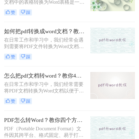
文档中的表格转换为Word表格是一项
Word文档的方法，并探讨各自的优缺
常见且重要的任务。PDF（Portable
点及适用场景。
赞
踩
Document Format）因其格式固定、不
易被篡改的特性而广泛应用于文件分
享和存档，但Word（Microsoft
如何把pdf转换成word文档？教你3种简单的方法！
Word）文档则因其强大的编辑功能而
在日常工作和学习中，我们经常会遇
更受用户青睐。那么pdf表格如何转
到需要将PDF文件转换为Word文档的
word表格呢？本文将深入探讨几种将
情况。PDF文件因其格式固定、不易
PDF表格转换为Word表格的有效方
赞
踩
被篡改的特点而广受欢迎，但在需要
法，并分析每种方法的优缺点及适用
编辑或修改文档内容时，Word文档则
场景。
显得更为灵活和方便。那么如何把pdf
怎么把pdf文档转word？教你4招快速转换！
转换成word文档呢？本文将介绍三种
在日常工作和学习中，我们经常需要
将PDF转换成Word文档的实用方法，
将PDF文档转换为Word文档以便于编
帮助您轻松应对这一需求。
辑和修改。PDF（Portable Document
赞
踩
Format）格式因其良好的稳定性和跨
平台性而受到广泛应用，但其不可编
辑性也带来了一定的不便。那么怎么
PDF怎么转Word？教你四个方法！
把pdf文档转word呢？本文将详细介绍
PDF（Portable Document Format）文
几种将PDF文档转换为Word文档的方
件因其跨平台、格式固定、易于打印
法，并简要概述每种方法的特点和适