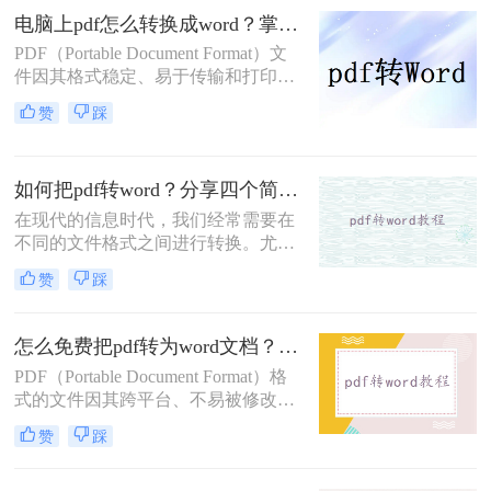
需要将PDF文件转换成Word文件的情
电脑上pdf怎么转换成word？掌握这三个方法，让文件转换变得轻松！
况。那么文件pdf怎么转换成word呢？
PDF（Portable Document Format）文
本文将介绍几种常见的方法，帮助您
件因其格式稳定、易于传输和打印的
轻松实现文件格式的转换。
特性，成为了日常工作和学习中不可
赞
踩
或缺的文件格式。然而，当我们需要
对PDF文档进行编辑或修改时，就需
要将其转换为可编辑的Word文档。那
如何把pdf转word？分享四个简单的方法!
么电脑上PDF怎么转换成Word呢？以
下是在电脑上将PDF转换为Word的三
在现代的信息时代，我们经常需要在
种方法。
不同的文件格式之间进行转换。尤其
是在办公场所，我们常常碰到将PDF
赞
踩
文件转换为Word格式的需求。这可能
是因为我们需要对PDF文件进行编辑
或修改，或者我们想要在Word文档中
怎么免费把pdf转为word文档？这三种方法快来看看！
粘贴PDF文件的内容。无论是什么原
PDF（Portable Document Format）格
因，将PDF文件转换为Word格式是一
式的文件因其跨平台、不易被修改的
项非常实用的技能。那么如何把PDF
特性而广受欢迎，但在某些情况下，
转Word呢？在本文中，我们将分享一
赞
踩
我们可能需要将PDF文件转换为Word
些方法和技巧，帮助您完成这项任
文档以便于编辑和修改。那么怎么免
务。