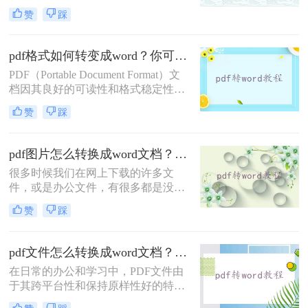
等特点，广泛应用于各种场景。然
用场景。
赞
踩
而，在某些情况下，我们可能需要将
PDF文件转换为Word文档以便于编辑
和修改。那么PDF怎么转Word呢？以
pdf格式如何转变成word？你可以只要学会这四种方法就行
下将详细介绍几种PDF转Word的方
PDF（Portable Document Format）文
法，帮助您轻松完成转换。
档因其良好的可读性和格式稳定性，
被广泛应用于各个领域。然而，当需
赞
踩
要对PDF文档进行编辑、修改或进一
步处理时，将其转换为Word文档就显
得尤为重要。那么pdf格式如何转变成
pdf图片怎么转换成word文档？赶紧通过这三种方法转换！
word呢？以下是四种将PDF格式转变
很多时候我们在网上下载的许多文
为Word文档的常用方法：
件，或是办公文件，有很多都是没有
办法编辑的PDF格式，当您想要修改
赞
踩
时就很费劲了。所以，有什么办法能
将pdf图片转word文档再进行编辑呢？
今日小编分享pdf图片怎么转换成word
pdf文件怎么转换成word文档？教你3招轻松搞定！
文档！
在日常的办公和学习中，PDF文件由
于其跨平台性和保持原样性好的特点
而备受欢迎。然而，当需要编辑或修