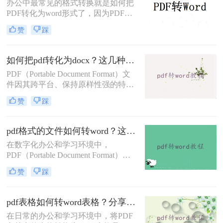
办公中最常见的格式转换就是如何把
PDF转化为word形式了，因为PDF文
件不易编辑，所以想要编辑里面的内
赞
踩
容就得要转换成容易编辑的Word文
档，那么我们可以用什么方法来PDF
转word呢？给大家推荐一个好用的工
如何把pdf转化为docx？这几种在线转换方法快来了解下！
具，大家可以搜索转转大师PDF转换
PDF（Portable Document Format）文
器，然后点击进去进行在线转换。
件因其跨平台、保持原样性强的特点
而被广泛应用于文档分享和保存。然
赞
踩
而，在某些情况下，我们可能需要将
PDF文件转换为DOCX（Microsoft
Word的文档格式），以便进行编辑、
pdf格式的文件如何转word？这4种方法帮你轻松转换！
修改或进一步处理。那么如何把pdf转
在数字化办公和学习环境中，
化为docx呢？本文将介绍几种将PDF
PDF（Portable Document Format）因
转化为DOCX的方法，帮助用户根据
其跨平台兼容性和保持文档原貌的能
自己的需求选择合适的方式。
赞
踩
力而广受欢迎。然而，有时我们需要
对PDF文档进行编辑或修改，这时将
其转换为Word格式就变得尤为重要。
pdf表格如何转word表格？分享四种有用且简单的转换方法
那么pdf格式的文件如何转word​呢？本
在日常的办公和学习环境中，将PDF
文将详细介绍几种将PDF文件转换为