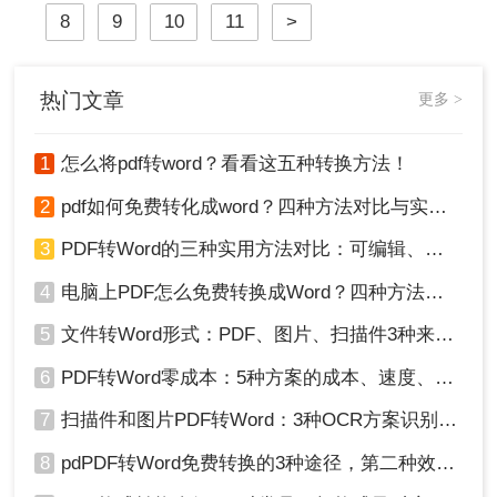
排版功能，在办公文档制作领域发挥
8
9
10
11
>
着不可或缺的作用。因此，将PDF文
件转换为Word文档，以满足不同的办
公需求，成为了许多职场人士的必备
技能。
热门文章
更多 >
1
怎么将pdf转word？看看这五种转换方法！
2
pdf如何免费转化成word？四种方法对比与实操指南（附详细表格）
3
PDF转Word的三种实用方法对比：可编辑、保格式、避风险！
4
电脑上PDF怎么免费转换成Word？四种方法对比与实操指南（附详细表格）!
5
文件转Word形式：PDF、图片、扫描件3种来源分别怎么处理！
6
PDF转Word零成本：5种方案的成本、速度、精度对比！
7
扫描件和图片PDF转Word：3种OCR方案识别率实测！
8
pdPDF转Word免费转换的3种途径，第二种效率最高！