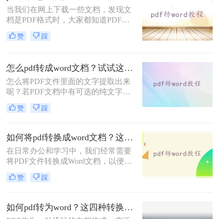
当我们在网上下载一些文档，发现文
Word的几种方法，以及一些实用的技
档是PDF格式时，大家都知道PDF文
巧和注意事项，帮助您轻松应对各种
件是不易编辑的，文档下载下来也没
转换需求。
赞
踩
法写，但是我们可以转换成Word格
式，如何将pdf文件怎么转换成word文
档呢？下面就来给大家讲讲pdf转word
怎么pdf转成word文档？试试这4种转换方法！
的方法吧。
怎么将PDF文件里面的文字提取出来
呢？若PDF文档中有可选的纯文字，
则可直接复制粘贴，若为不可选的纯
赞
踩
文字，则可以将怎么pdf转成word文
档，然后直接编辑，那么要怎么pdf转
word呢？下面就来给大家详细的介绍
如何将pdf转换成word文档？这三种方法你可以试试！
两种方法。
在日常办公和学习中，我们经常需要
将PDF文件转换成Word文档，以便进
行编辑、修改或重新排版。那么如何
赞
踩
将pdf转换成word文档呢？本文将为您
介绍三种实用的PDF转Word的方法，
帮助您轻松应对这一需求。
如何pdf转为word？这四种转换方法肯定可以帮到你！