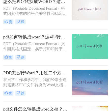
怎么把PDF转换成WORD？这三种转换方法快来看！
转换方式会让排版不错乱吗？今天就
PDF（Portable Document Format）格
来教大家一招！
式因其优秀的跨平台兼容性和稳定的
文档展示效果，在日常生活和工作中
赞
踩
被广泛使用。然而，当我们需要对
PDF文档进行编辑、修改或提取内容
时，便需要将其转换为Word（DOC或
pdf如何转换成word？这4种转换方法快来了解下！
DOCX）格式。那么怎么把PDF转换
PDF（Portable Document Format）文
成WORD呢？下面，我将详细介绍几
件因其格式固定、易于打印和跨平台
种将PDF转换成Word文档的方法。
兼容性而广受欢迎。然而，当需要编
赞
踩
辑或修改PDF中的文本内容时，将其
转换为Word文档（如.docx或.doc格
式）会更为方便。那么pdf如何转换成
PDF怎么转Word？用这二个方法试试！
word呢？下面将详细介绍几种将PDF
在日常工作和学习中，我们经常会遇
转换成Word的方法，帮助您轻松实现
到需要将PDF文件转换为Word文档的
这一操作。
需求。PDF文件格式的广泛应用使得
赞
踩
我们需要对其中的内容进行编辑时可
能会遇到一些困难，而将PDF转换为
可编辑的Word文档则是解决这一问题
pdf文件怎么转换成word文档？为你带来二种好用的方法！
的有效途径。本文将介绍PDF怎么转