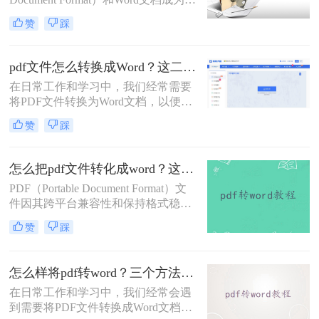
一转换。
我们日常工作中最为常见的两种文件
赞
踩
格式。然而，有时我们可能需要将
PDF文件转化为Word文件以便于编辑
和修改。那么pdf文件怎么转化为word
pdf文件怎么转换成Word？这二个免费方法了解一下~
文件呢？下面，我将详细介绍几种将
在日常工作和学习中，我们经常需要
PDF文件转化为Word文件的方法，帮
将PDF文件转换为Word文档，以便于
助您轻松应对各种场景。
编辑、修改或格式调整。那么PDF文
赞
踩
件怎么转换成Word呢？本文将为您介
绍三种常用的PDF转Word的方法，并
详细解释每一步骤。
怎么把pdf文件转化成word？这三个方法让你快速操作！
PDF（Portable Document Format）文
件因其跨平台兼容性和保持格式稳定
性的特点，广泛应用于各个领域。然
赞
踩
而，当我们需要对PDF内容进行编辑
或修改时，就需要将其转化为Word文
档。那么怎么把pdf文件转化成word
怎么样将pdf转word？三个方法帮你一键解决！
呢？下面将介绍三种常用的方法，帮
在日常工作和学习中，我们经常会遇
助您轻松实现PDF到Word的转换。
到需要将PDF文件转换成Word文档的