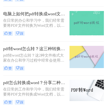
上有很多付费的转换工具，但也有一
些免费的方法可以实现这一目标。那
么怎样免费将pdf转word呢？下面，我
电脑上如何把pdf转换成word文档？这二种实用方法分享给你！
将介绍三种免费将PDF转Word的方
在日常的办公和学习中，我们经常需
法。
要将PDF文件转换为Word文档，以便
于编辑、修改或进一步处理。由于
赞
踩
PDF格式的稳定性和跨平台兼容性，
它成为了广泛使用的文件格式之一。
然而，PDF文件并不易于编辑，因
pdf转word怎么转？这三种转换方法保证让你满意！
此，将其转换为Word文档成为了一种
pdf转word怎么转？这2种文件格式大
常见的需求。那么电脑上如何把pdf转
家在办公和学习过程中经常会使用
换成word文档呢？本文将介绍二种在
到，会遇到需要把转换它们之间的格
电脑上将PDF转换成Word文档的实用
赞
踩
式，比如有时候我们需要将PDF转
方法。
word文档来编辑，该如何才能转换
呢？今天教大家2个非常简单方便的
pdf怎么转换成word？分享二种实用的方法！
pdf转word，一起来看看吧~
在日常的工作和学习中，我们经常需
要将PDF文件转换成Word文档，以便
于编辑和修改。那么PDF怎么转换成
赞
踩
Word呢？本文将为大家介绍两种实用