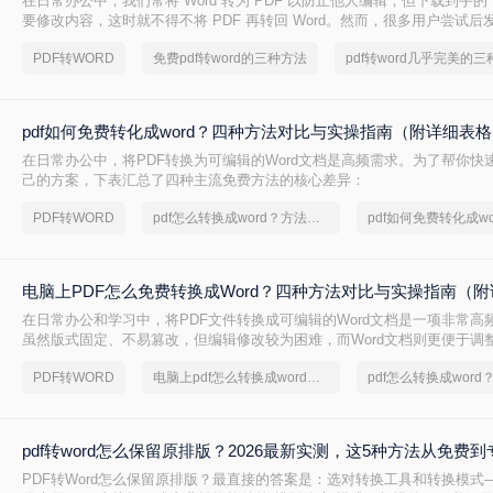
在日常办公中，我们常将 Word 转为 PDF 以防止他人编辑，但下载到手的 
要修改内容，这时就不得不将 PDF 再转回 Word。然而，很多用户尝试
后排版错乱，要么工具捆绑广告，甚至文件受损。那么 PDF 如何改成 Wor
PDF转WORD
免费pdf转word的三种方法
转换质量、操作难度、文件安全、批量能力 四个维度，对比三种主流方法
出最合适的那一种。
pdf如何免费转化成word？四种方法对比与实操指南（附详细表
在日常办公中，将PDF转换为可编辑的Word文档是高频需求。为了帮你快
己的方案，下表汇总了四种主流免费方法的核心差异：
PDF转WORD
pdf怎么转换成word？方法详细解析
pdf如何免费转化成wo
电脑上PDF怎么免费转换成Word？四种方法对比与实操指南（附
在日常办公和学习中，将PDF文件转换成可编辑的Word文档是一项非常高频
虽然版式固定、不易篡改，但编辑修改较为困难，而Word文档则更便于调
容。为了帮你快速选出最适合自己的转换方式，下表汇总了四种主流免费
PDF转WORD
电脑上pdf怎么转换成word免费
pdf转word怎么保留原排版？2026最新实测，这5种方法从免费
PDF转Word怎么保留原排版？最直接的答案是：选对转换工具和转换模式—