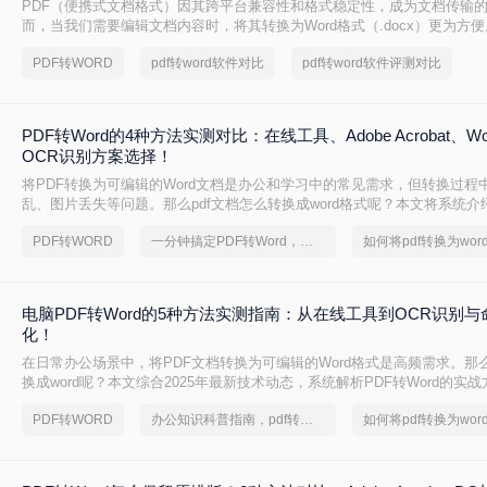
PDF（便携式文档格式）因其跨平台兼容性和格式稳定性，成为文档传输
而，当我们需要编辑文档内容时，将其转换为Word格式（.docx）更为方便
成word怎么转呢？本文将详细介绍几种常用的PDF转Word方法，助您轻松
PDF转WORD
pdf转word软件对比
pdf转word软件评测对比
PDF转Word的4种方法实测对比：在线工具、Adobe Acrobat、W
OCR识别方案选择！
将PDF转换为可编辑的Word文档是办公和学习中的常见需求，但转换过程
乱、图片丢失等问题。那么pdf文档怎么转换成word格式呢？本文将系统
法，助你高效完成转换。
PDF转WORD
一分钟搞定PDF转Word，这2种简单方法，任意选择
电脑PDF转Word的5种方法实测指南：从在线工具到OCR识别
化！
在日常办公场景中，将PDF文档转换为可编辑的Word格式是高频需求。那么
换成word呢？本文综合2025年最新技术动态，系统解析PDF转Word的实
PDF转WORD
办公知识科普指南，pdf转换Word的操作方法