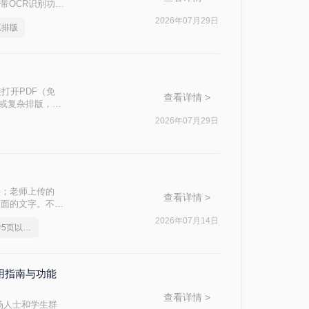
带OCR识别功能
问题的核心原
2026年07月29日
原排版
接打开PDF（免
查看详情 >
件或复杂排版，最
2026年07月29日
字；老师上传的
查看详情 >
里面的文字。不管
频刚需。
2026年07月14日
pdf转换成word免费转5页以上的
使用指南与功能
查看详情 >
场人士和学生群