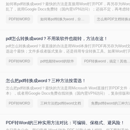
如何将pdf转换成word？最快的方法是直接用Word打开PDF，再另存为Wo
乱了，就用Google Docs免费转（国内需VPN访问）；还搞不定，再考虑
工具。
PDF转WORD
如何将pdf转换为word，分享一种简单的方法
pdf怎么转换成word？不用装软件也能转，方法在这！
pdf怎么转换成word？最直接的办法是用Word本身打开PDF再另存为Wor
选这个最快；文件多或者版式复杂，还是得用专业转换工具。如果Word打
可以试试Google Docs在线转（国内需要VPN翻墙才能访问）；如果是扫
PDF转WORD
pdf也能转word的软件
PDF转换word，搞定！其他也能转
PDF，免费工具基本转不了，直接用转转大师这类带OCR功能的专业工具
种方法按“从免费到付费、从简单到专业”的顺序排下来，你可以根据自己的
条件，直接跳到对应的方法。
怎么把pdf转换成word？三种方法按需选！
怎么把pdf转换成word？最快的方法是用Microsoft Word直接打开PDF文件
本），或者用Google Docs免费在线转换（国内需VPN访问），复杂排版
转大师PDF转换器。
PDF转WORD
三种方法把pdf转word文档
免费pdf转word的三种方
PDF转Word的三种实用方法对比：可编辑、保格式、避风险！