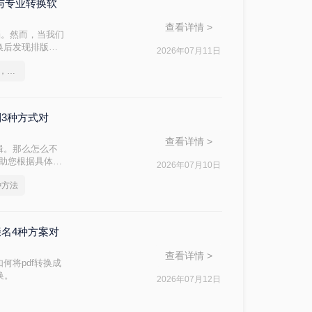
DC与专业转换软
查看详情 >
档。然而，当我们
换后发现排版混
2026年07月11日
方法，帮助你在
这2个PDF转Word的方法，高效率转换，排版不乱码！
制3种方式对
查看详情 >
辑。那么怎么不
帮助您根据具体需
2026年07月10日
种方法
缀名4种方案对
查看详情 >
何将pdf转换成
换。
2026年07月12日