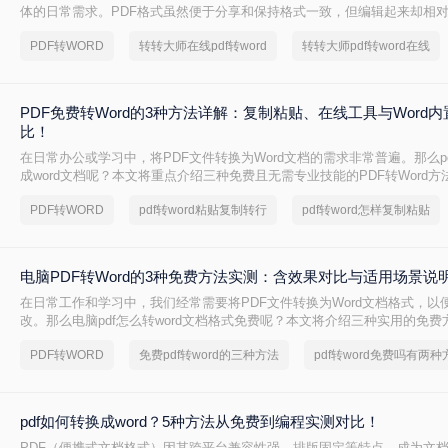
体的日常需求。PDF格式虽然便于分享和保持格式一致，但编辑起来却相
到一种高效、便捷的在线转换方法显得尤为重要。那么在线pdf怎么转换成w
PDF转WORD
转转大师在线pdf转word
转转大师pdf转word在线
文将介绍两种在线将PDF转换成Word文档的方法。
PDF免费转Word的3种方法详解：复制粘贴、在线工具与Word
比！
在日常办公或学习中，将PDF文件转换为Word文档的需求非常普遍。那么p
成word文档呢？本文将重点介绍三种免费且无需专业技能的PDF转Word
决问题。
PDF转WORD
pdf转word粘贴复制转行
pdf转word怎样复制粘贴
电脑PDF转Word的3种免费方法实测：含效果对比与适用场景说
在日常工作和学习中，我们经常需要将PDF文件转换为Word文档格式，以
改。那么电脑pdf怎么转word文档格式免费呢？本文将介绍三种实用的免
松实现PDF到Word的转换。
PDF转WORD
免费pdf转word的三种方法
pdf转word免费吗有两种
pdf如何转换成word？5种方法从免费到编程实测对比！
PDF（便携式文档格式）因其跨平台兼容性强、排版固定等特点，成为文