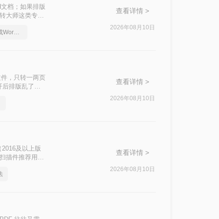
rd文档；如果排版
查看详情 >
转转大师这类专业
2026年08月10日
怎么将PDF文档转换成Word文档，有什么快速的方法
d文件，只转一两页
查看详情 >
开后排版乱了，
描件或图片型
2026年08月10日
。
更省事。下面四
文件类型和手头
（2016及以上版
查看详情 >
和扫描件推荐用转
2026年08月10日
法