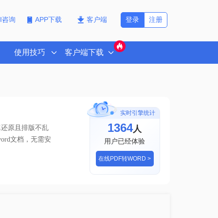
登录
注册
PI咨询
APP下载
客户端
使用技巧
客户端下载
实时引擎统计
1364
人
真还原且排版不乱
ord文档
，无需安
用户已经体验
在线PDF转WORD >