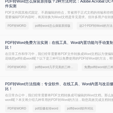
PDF转Word怎么保留原排版？2种方法对比：Adobe Acrobat 
件实测
PDF文件因其格式固定、不易编辑的特点，常被用于正式文档的传输和存
需要编辑PDF内容时，将其转换为Word文档是常见需求。但许多用户在转
乱，影响使用体验。那么pdf转word怎么保留原排版呢？本文将介绍两种
PDF转WORD
pdf转word怎么保留原排版
PDF转Word时尽可能保留原排版。
PDF转Word免费方法实测：在线工具、Word内置功能与手动复
比！
在日常工作和学习中，我们经常需要将PDF文件转换成Word文档以方便编
花钱把pdf转成word呢？以下是三种可以免费使用的PDF转Word的方法，
求选择最适合的方式。
PDF转WORD
pdf转word几乎完美的三种方式
免费pdf转word的三
PDF转Word方法指南：专业软件、在线工具、Word内置与改后
比！
在日常办公中，我们经常需要将PDF文档转换成可编辑的Word文档。那么如
word呢？本文将介绍几种常用的PDF转Word的方法，助您高效完成文档转
PDF转WORD
pdf后缀名转word
pdf转word软件对比