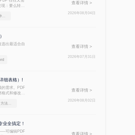
PDF 往往又需
查看详情 >
后发现：要么转换
d 文档？本文从
2026年08月04日
pdf转word几乎完美的三种方式
，帮助您快速选
格）
速选出最适合自
查看详情 >
2026年07月31日
rd
详细表格）!
的需求。PDF
查看详情 >
整格式和修改内
方法的核心差异：
2026年08月02日
pdf怎么转换成word？方法详细解析
到专业全搞定！
—可编辑PDF
查看详情 >