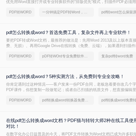
优先用Word直接打开或专业转换软件的“排版优先”模式，扫描件PDF必须用
的工具才能还原文字与版面。 这是解决排版错乱、表格移位、字体变样等
PDF转WORD
一分钟搞定PDF转Word，这2种简单方法，任意选择
pdf转word怎么保留
则。
pdf怎么转换成word？首选免费工具，复杂文件再上专业软件！
要把PDF转成Word文档，最推荐的做法是：先用Word 2013及以上版本直
费、无损）、再用Google Drive在线转换（免费、云端），如果遇到扫描
后用专业的转转大师pdf转换器兜底。
PDF转WORD
pDF转WOrd专业免费软件下载
复杂pdf转word免费
pdf怎么转换成word？5种实测方法，从免费到专业全攻略！
你肯定遇到过这种情况——客户发来一份PDF合同，老板急着要你改几个
PDF课件，你想复制一段做笔记；或者自己扫描的纸质文件，想直接编辑
你是办公室文员、学生，还是自由职业者，“pdf怎么转换成word”绝对是高
PDF转WORD
pdf转换成word转换器免费转5页
在线pdf怎么转换成word文档？PDF猫与转转大师2种在线工具
对比！
在数字化办公日益普及的今天，将PDF文件转换为Word文档已成为许多职