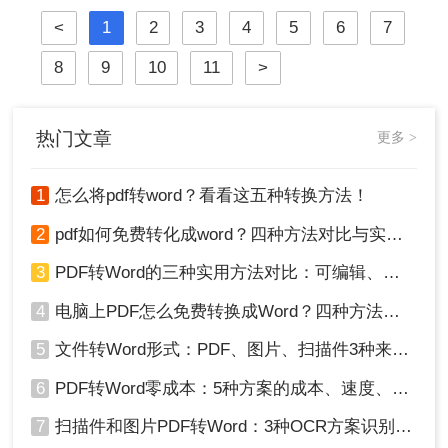
坏、敏感信息泄露……2025年国家网
<
1
2
3
4
5
6
7
信办通报多起因在线转换工具导致的
企业核心数据泄露事件！
8
9
10
11
>
热门文章
更多 >
1
怎么将pdf转word？看看这五种转换方法！
2
pdf如何免费转化成word？四种方法对比与实操指南（附详细表格）
3
PDF转Word的三种实用方法对比：可编辑、保格式、避风险！
4
电脑上PDF怎么免费转换成Word？四种方法对比与实操指南（附详细表格）!
5
文件转Word形式：PDF、图片、扫描件3种来源分别怎么处理！
6
PDF转Word零成本：5种方案的成本、速度、精度对比！
7
扫描件和图片PDF转Word：3种OCR方案识别率实测！