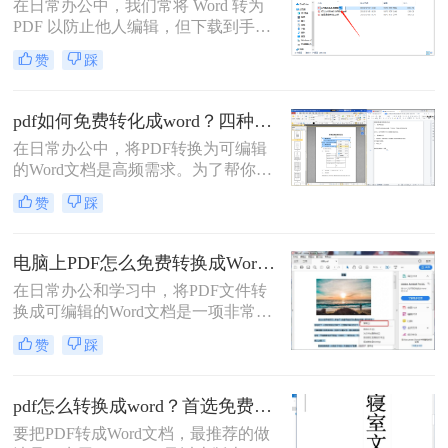
在日常办公中，我们常将 Word 转为
PDF 以防止他人编辑，但下载到手的
PDF 往往又需要修改内容，这时就不
赞
踩
得不将 PDF 再转回 Word。然而，很
多用户尝试后发现：要么转换后排版
错乱，要么工具捆绑广告，甚至文件
pdf如何免费转化成word？四种方法对比与实操指南（附详细表格）
受损。那么 PDF 如何改成 Word 文
在日常办公中，将PDF转换为可编辑
档？本文从 转换质量、操作难度、文
的Word文档是高频需求。为了帮你快
件安全、批量能力 四个维度，对比三
速选出最适合自己的方案，下表汇总
种主流方法，帮助您快速选出最合适
赞
踩
了四种主流免费方法的核心差异：
的那一种。
电脑上PDF怎么免费转换成Word？四种方法对比与实操指南（附详细表格）!
在日常办公和学习中，将PDF文件转
换成可编辑的Word文档是一项非常高
频的需求。PDF虽然版式固定、不易
赞
踩
篡改，但编辑修改较为困难，而Word
文档则更便于调整格式和修改内容。
为了帮你快速选出最适合自己的转换
pdf怎么转换成word？首选免费工具，复杂文件再上专业软件！
方式，下表汇总了四种主流免费方法
要把PDF转成Word文档，最推荐的做
的核心差异：