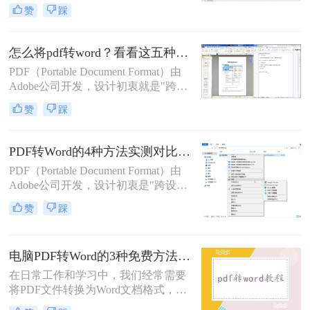
如何将pdf转换成word呢？本文将介绍
赞
踩
几种常用的PDF转Word的方法，助您
高效完成文档转换。
怎么将pdf转word？看看这五种转换方法！
PDF（Portable Document Format）由
Adobe公司开发，设计初衷就是"跨设
备一致性呈现"——无论在什么设备
赞
踩
上打开，排版都完全一样。这个优点
也正是它难以编辑的原因：PDF内部
用固定坐标记录每个文字、图形的精
PDF转Word的4种方法实测对比（附还原度对比表）！
确位置，而Word是流式排版，内容从
PDF（Portable Document Format）由
上到下流动、自动换行。
Adobe公司开发，设计初衷是"跨设备
一致性呈现"——无论在什么设备上
赞
踩
打开，排版都完全一样。这个优点也
正是它难以编辑的原因：PDF内部用
固定坐标记录每个文字、图形的精确
电脑PDF转Word的3种免费方法实测：含效果对比与适用场景说明！
位置，而Word是流式排版，内容从上
到下流动、自动换行。
在日常工作和学习中，我们经常需要
将PDF文件转换为Word文档格式，以
便进行编辑和修改。那么电脑pdf怎么