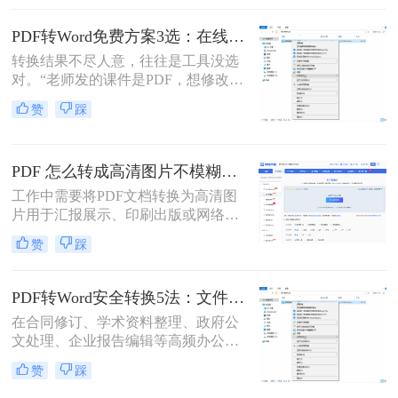
式变得尤为重要。那么pdf文件怎么转
换为word格式呢？本文将介绍三种简
PDF转Word免费方案3选：在线免费额度、客户端试用和Word自带的区别！
单实用的方法，帮助您轻松将PDF文
转换结果不尽人意，往往是工具没选
件转换为Word格式。
对。“老师发的课件是PDF，想修改内
容怎么办？”“客户发来的合同是
赞
踩
PDF，需要调整条款怎么处理？”从事
办公软件测评多年，小编每天在后台
看到最多的，就是这类关于PDF编辑
PDF 怎么转成高清图片不模糊？5种高清转换方法（2026实测指南）
的“灵魂拷问”。
工作中需要将PDF文档转换为高清图
片用于汇报展示、印刷出版或网络分
享，但转换后图片模糊不清、细节丢
赞
踩
失、放大后出现马赛克……这些"清
晰度灾难"不仅影响专业形象，更可
能导致重要信息无法识别。那么PDF
PDF转Word安全转换5法：文件加密、隐私保护和格式修复完整方案！
怎么转成高清图片不模糊呢？别再忍
在合同修订、学术资料整理、政府公
受模糊图片！本文直击痛点，提供可
文处理、企业报告编辑等高频办公场
立即执行的高清转换方案，助您10分
景中，将PDF精准转换为可编辑Word
钟内获得印刷级清晰度！
赞
踩
文档是效率刚需，却也是“翻车”重灾
区：表格错位、文字乱码、格式崩