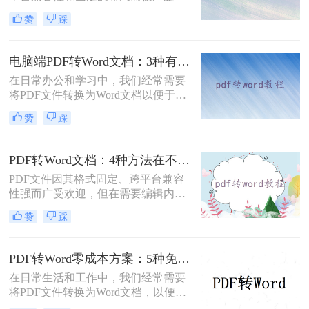
用。然而，在需要对内容进行编辑
赞
踩
时，我们往往需要将其转换为Word文
档。那么如何免费转换pdf格式为word
呢？本文将介绍三种常用的免费方法
电脑端PDF转Word文档：3种有效方法的具体操作步骤！
来实现这一目标。
在日常办公和学习中，我们经常需要
将PDF文件转换为Word文档以便于编
辑和修改。那么电脑上pdf怎么转换成
赞
踩
word文档呢？本文将介绍三种将PDF
转换为Word文档的方法，帮助您轻松
完成PDF到Word的转换。
PDF转Word文档：4种方法在不同文件类型下的转换效果！
PDF文件因其格式固定、跨平台兼容
性强而广受欢迎，但在需要编辑内容
时，将其转换为可编辑的Word文档成
赞
踩
为刚需。那么pdf怎么转换成word文档
呢？本文将系统梳理6种主流转换方
法，助您高效完成格式转换。
PDF转Word零成本方案：5种免费路径的适用边界和效果评估！
在日常生活和工作中，我们经常需要
将PDF文件转换为Word文档，以便进
行编辑、修改或进一步处理。然而，