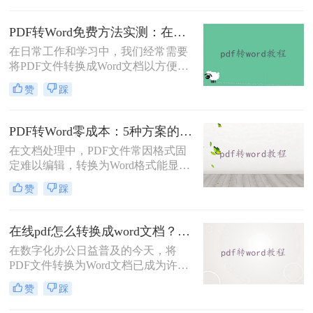
PDF转Word的实战方案。
PDF转Word免费方法实测：在线工具、Word内置功能与手动复制3种方式对比！
在日常工作和学习中，我们经常需要
将PDF文件转换成Word文档以方便编
辑。那么怎么不花钱把pdf转成word
赞
踩
呢？以下是三种可以免费使用的PDF
转Word的方法，帮助您根据具体需求
选择最适合的方式。
PDF转Word零成本：5种方案的成本、速度、精度对比！
在文档处理中，PDF文件常因格式固
定难以编辑，转换为Word格式能显著
提升工作效率。然而，市面上许多转
赞
踩
换工具需付费或存在隐私风险，那么
如何不花钱将pdf转word呢？本文精选
5种完全免费的解决方案。所有方法
在线pdf怎么转换成word文档？PDF猫与转转大师2种在线工具使用指南与功能对比！
均基于官方或开源平台，确保零成
在数字化办公日益普及的今天，将
本、无广告、无数据泄露。无需任何
PDF文件转换为Word文档已成为许多
付费，即可实现高质量转换，告别格
职场人士和学生群体的日常需求。
式错乱与隐私担忧！
赞
踩
PDF格式虽然便于分享和保持格式一
致，但编辑起来却相对麻烦。因此，