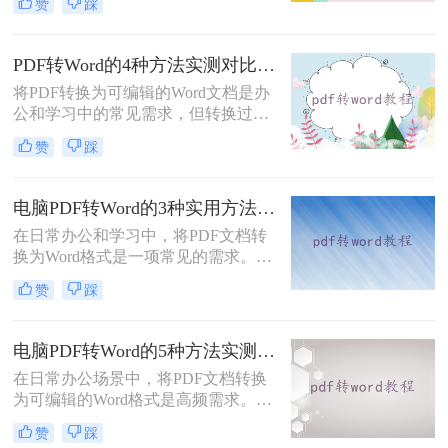
赞
踩
转word文档格式免费呢？本文将介绍
三种实用的免费方法，帮助您轻松实
现PDF到Word的转换。
PDF转Word的4种方法实测对比：在线工具、Adobe Acrobat、Word内置与OCR识别方案选择！
将PDF转换为可编辑的Word文档是办
公和学习中的常见需求，但转换过程
中常出现格式错乱、图片丢失等问
赞
踩
题。那么pdf文档怎么转换成word格式
呢？本文将系统介绍几种主流方法，
助你高效完成转换。
电脑PDF转Word的3种实用方法对比：转换软件、Word内置功能与在线工具详解！
在日常办公和学习中，将PDF文档转
换为Word格式是一项常见的需求。
Word文档因其易于编辑和修改的特点
赞
踩
而备受青睐。那么电脑上pdf怎么转换
成word呢？本文将介绍三种将PDF转
换成Word的实用方法。
电脑PDF转Word的5种方法实测指南：从在线工具到OCR识别与命令行自动化！
在日常办公场景中，将PDF文档转换
为可编辑的Word格式是高频需求。那
么电脑pdf怎么转换成word呢？本文综
赞
踩
合2025年最新技术动态，系统解析