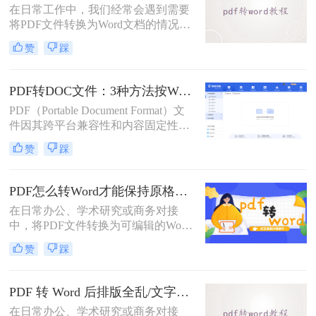
在日常工作中，我们经常会遇到需要
将PDF文件转换为Word文档的情况，
以便对内容进行编辑或修改。那么pdf
赞
踩
转word怎么转呢？本文将介绍五种将
PDF转换为Word的方法，帮助你选择
最适合自己的转换方式。
PDF转DOC文件：3种方法按Word版本兼容性选择！
PDF（Portable Document Format）文
件因其跨平台兼容性和内容固定性而
广受欢迎，但在某些情况下，我们可
赞
踩
能需要将其转换为DOC（Microsoft
Word文档）格式以进行编辑和修改。
那么pdf文件怎么转换成doc文件呢？
PDF怎么转Word才能保持原格式不变/版式不乱？3种专业有效方法全解析！
本文将介绍三种将PDF文件转换成
在日常办公、学术研究或商务对接
DOC文件的方法。
中，将PDF文件转换为可编辑的Word
文档是极高频的需求。但最令人头疼
赞
踩
的往往不是转换本身，而是转换后出
现的格式错乱、排版崩坏、图片移位
等“惨剧”。因此，很多人都在苦苦寻
PDF 转 Word 后排版全乱/文字错位/串行/乱跑怎么办？3种高保真转换方法全解析
找“PDF怎么转Word才能保持原格式
在日常办公、学术研究或商务对接
不变/版式不乱”的完美方案。