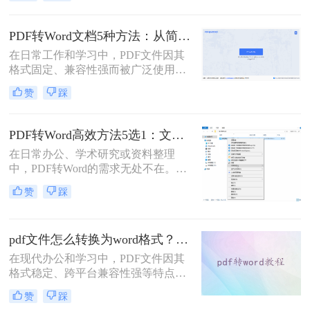
了？”、“字体全变了，我还得一个个
调？”——相信这是无数职场人在将
PDF转为Word文档时，最崩溃的瞬
PDF转Word文档5种方法：从简单复制到专业软件的适用范围！
间。一份精心排版的PDF报告，转换
在日常工作和学习中，PDF文件因其
后却变成需要“二次加工”的混乱文
格式固定、兼容性强而被广泛使用。
档，不仅浪费时间，更可能引发关键
然而，PDF的静态特性也带来了编辑
信息错漏的风险。那么pdf转word怎么
赞
踩
困难的问题。为了便于修改和协作，
保留原排版呢？
将PDF转换为可编辑的Word文档成为
许多用户的刚需。那么pdf怎么转换成
PDF转Word高效方法5选1：文件大小和类型决定用哪个！
word文档呢？本文将详细介绍五种常
在日常办公、学术研究或资料整理
用的PDF转Word方法，帮助您选择最
中，PDF转Word的需求无处不在。那
适合自己的解决方案。
么pdf怎么转换成word呢？本文将系统
赞
踩
解析5种主流方法，涵盖不同场景，
助你轻松应对各类转换难题。
pdf文件怎么转换为word格式？这3种转换方法可以尝试下！
在现代办公和学习中，PDF文件因其
格式稳定、跨平台兼容性强等特点而
被广泛使用。然而，当需要编辑PDF
赞
踩
文件中的内容时，将其转换为Word格