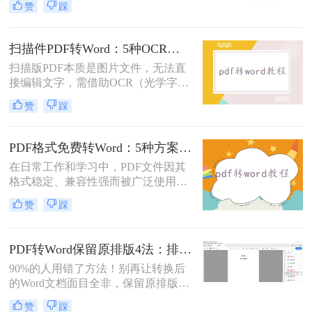
赞
踩
市面上许多PDF转Word工具都需要付
费使用。那么pdf怎么转换成word不花
钱呢？本文将介绍几种不花钱的常用
扫描件PDF转Word：5种OCR方案的识别精度和速度对比！
方法，帮助您轻松实现PDF到Word的
扫描版PDF本质是图片文件，无法直
转换。
接编辑文字，需借助OCR（光学字符
识别）技术提取文字并转换为可编辑
赞
踩
的Word格式。那么扫描pdf怎么转换
成word文档呢？本文将介绍系统梳理
5种主流方案，助您高效完成转换。
PDF格式免费转Word：5种方案的速度、精度、文件限制对比！
在日常工作和学习中，PDF文件因其
格式稳定、兼容性强而被广泛使用。
然而，当需要对PDF内容进行编辑
赞
踩
时，很多人会遇到困难。此时，将
PDF转换为可编辑的Word文档就成为
必要操作。面对"pdf格式怎么免费转
PDF转Word保留原排版4法：排版优先模式、OCR选项和格式修复全流程！
换成word"这一常见需求，本文将为
90%的人用错了方法！别再让转换后
您详细介绍五种安全、高效且完全免
的Word文档面目全非，保留原排版的
费的转换方法，帮助您轻松实现格式
秘密就在这里。“这表格怎么全乱
转换。
赞
踩