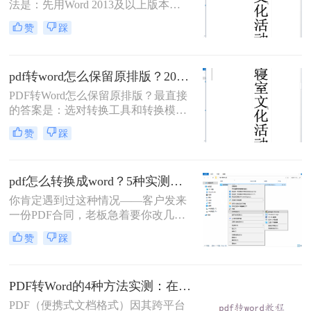
法是：先用Word 2013及以上版本直
接打开PDF（免费、无损）、再用
赞
踩
Google Drive在线转换（免费、云
端），如果遇到扫描件或复杂排版，
最后用专业的转转大师pdf转换器兜
pdf转word怎么保留原排版？2026最新实测，这5种方法从免费到专业全搞定！
底。
PDF转Word怎么保留原排版？最直接
的答案是：选对转换工具和转换模式
——可编辑PDF优先用Word直接打开
赞
踩
或专业转换软件的“排版优先”模式，
扫描件PDF必须用带OCR识别功能的
工具才能还原文字与版面。 这是解决
pdf怎么转换成word？5种实测方法，从免费到专业全攻略！
排版错乱、表格移位、字体变样等问
题的核心原则。
你肯定遇到过这种情况——客户发来
一份PDF合同，老板急着要你改几个
字；老师上传的PDF课件，你想复制
赞
踩
一段做笔记；或者自己扫描的纸质文
件，想直接编辑里面的文字。不管你
是办公室文员、学生，还是自由职业
PDF转Word的4种方法实测：在线工具、Word、Adobe与开源软件对比！！
者，“pdf怎么转换成word”绝对是高频
刚需。
PDF（便携式文档格式）因其跨平台