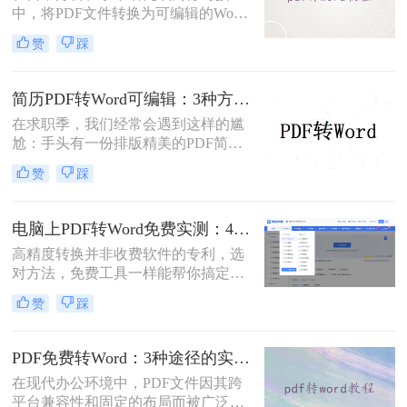
中，将PDF文件转换为可编辑的Word
文档是极高频的需求。但最令人头疼
赞
踩
的往往不是转换本身，而是转换后出
现的格式错乱、排版崩坏、图片移位
等“惨剧”。面对PDF 转 Word 后排版
简历PDF转Word可编辑：3种方法保留排版不乱的实测！
全乱/文字错位/串行/乱跑怎么办这一
在求职季，我们经常会遇到这样的尴
难题，很多人尝试了各种免费工具却
尬：手头有一份排版精美的PDF简
依然无法解决。
历，但招聘系统只允许上传Word格
赞
踩
式，或者HR希望能直接在简历上修
改批注。面对这种情况，掌握pdf简历
怎么转word简历的技巧就显得至关重
电脑上PDF转Word免费实测：4个方案的转换效果和注意事项！
要。直接复制粘贴不仅会打乱排版，
高精度转换并非收费软件的专利，选
还可能丢失关键信息。
对方法，免费工具一样能帮你搞定复
杂排版。“免费的工具转换效果肯定
赞
踩
很差吧？”这是我作为办公软件测评
博主最常听到的误解。许多职场人在
处理pdf转word时，往往陷入“收费软
PDF免费转Word：3种途径的实际费用、限制和效果对比！
件太贵，免费工具怕坑”的两难境
在现代办公环境中，PDF文件因其跨
地。那么电脑上怎么把pdf转成word免
平台兼容性和固定的布局而被广泛使
费呢？