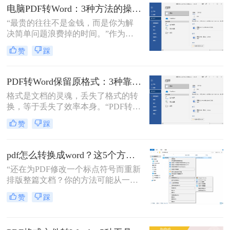
了。
疼：一份精心排版的报告、合同或方
电脑PDF转Word：3种方法的操作步骤和常见报错处理！
案，转换后却面目全非，表格错位、
“最贵的往往不是金钱，而是你为解
字体变异、版面混乱，不得不花费大
决简单问题浪费掉的时间。”作为专
量时间重新调整。
注电脑办公软件测评多年的博
赞
踩
主，“电脑怎么将pdf转换成word免
费”是我被问及最多的问题之一。这
背后，是无数职场人和内容创作者面
PDF转Word保留原格式：3种靠谱方法的关键参数配置！
对合同、报告、文献时，渴望高效提
格式是文档的灵魂，丢失了格式的转
取、编辑信息的真切需求。
换，等于丢失了效率本身。“PDF转完
Word，排版全乱了，还不如自己重打
赞
踩
一遍！”这是小编在后台收到最多的
吐槽之一。作为一名深耕办公软件领
域多年的测评博主，我深知一份格式
pdf怎么转换成word？这5个方法亲测有效，职场人必备技能！
错乱、需要手动调整数小时的Word文
“还在为PDF修改一个标点符号而重新
档，对职场人来说是多么糟糕的体
排版整篇文档？你的方法可能从一开
验。那么pdf转word如何保留原格式
始就错了。”作为一名深耕电脑办公
呢？
赞
踩
软件领域多年的测评博主，小编每天
都能在后台看到大量关于文档格式转
换的求助。