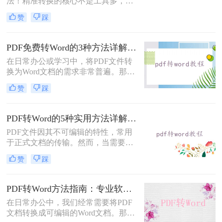
法！精准转换的核心不是工具多，而
留原排版。
是选对适配场景”职场中，“PDF 转
赞
踩
Word” 是高频刚需 —— 项目报告需提
取数据、合同文件要修改条款、学术
论文需调整格式，稍有不慎就会出现
PDF免费转Word的3种方法详解：复制粘贴、在线工具与Word内置转换效果对比！
排版错乱、文字丢失、表格变形等问
在日常办公或学习中，将PDF文件转
题。
换为Word文档的需求非常普遍。那么
pdf怎么免费转换成word文档呢？本文
赞
踩
将重点介绍三种免费且无需专业技能
的PDF转Word方法，助您快速解决问
题。
PDF转Word的5种实用方法详解：含扫描件OCR处理与格式校对指南！
PDF文件因其不可编辑的特性，常用
于正式文档的传输。然而，当需要对
PDF内容进行修改时，将其转换为可
赞
踩
编辑的Word文档是必要的。那么pdf
怎么转换成word呢？本文将介绍5种
常见且高效的方法，帮助您快速完成
PDF转Word方法指南：专业软件、在线工具、Word内置与改后缀名4种方案对比！
转换。
在日常办公中，我们经常需要将PDF
文档转换成可编辑的Word文档。那么