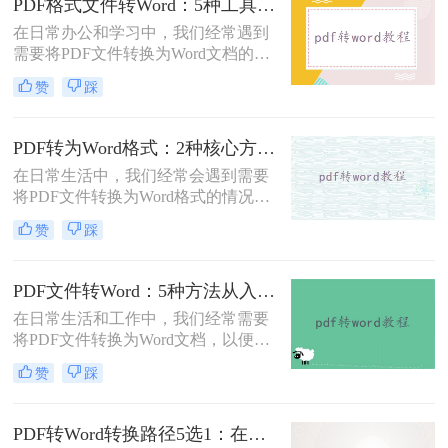
PDF格式文件转Word：5种工具按文件来源和用途对照选择！
在日常办公和学习中，我们经常遇到
需要将PDF文件转换为Word文档的需
求。PDF格式的文件如何转Word一直
赞
踩
是困扰许多用户的难题。无论是需要
编辑合同条款、修改论文内容，还是
调整报告格式，掌握高效的PDF转
PDF转为Word格式：2种核心方法的适用场景和操作差异！
Word技巧都至关重要。本文将为您详
在日常生活中，我们经常会遇到需要
细介绍几种经过实践验证的有效方
将PDF文件转换为Word格式的情况，
法，帮助您快速解决格式转换问题。
以便于编辑和修改文件内容。那么如
赞
踩
何将pdf转为word格式呢？本文将介绍
两种将PDF转为Word的方法。
PDF文件转Word：5种方法从入门到避坑的实操指南！
在日常生活和工作中，我们经常需要
将PDF文件转换为Word文档，以便于
编辑和修改。那么怎么把pdf文件转换
赞
踩
成word呢？本文将详细介绍几种将
PDF文件转换成Word文档的方法，帮
助大家轻松应对这一需求。
PDF转Word转换路径5选1：在线、软件、手机端各场景最优解！