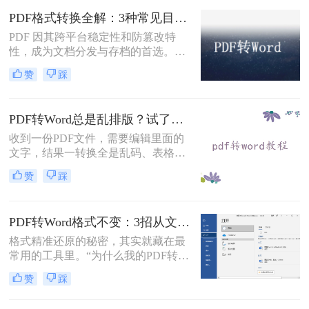
找到一种高效、便捷的在线转换方法
PDF格式转换全解：3种常见目标格式及对应操作方法！
显得尤为重要。那么在线pdf怎么转换
PDF 因其跨平台稳定性和防篡改特
成word文档呢？本文将介绍两种在线
性，成为文档分发与存档的首选。但
将PDF转换成Word文档的方法。
当需要编辑内容、调整格式或提取文
赞
踩
本时，将其转换为可编辑的 Word 文
档（.docx）就成为刚需。那么怎么转
换pdf格式呢？以下分方法解析当前主
PDF转Word总是乱排版？试了好几个办法，这几个真的能用！
流转换途径。
收到一份PDF文件，需要编辑里面的
文字，结果一转换全是乱码、表格错
位、图片跑偏——这种糟心事估计不
赞
踩
少人都遇到过。其实pdf怎么转换成
word这个问题，并不是某一个工具就
能通杀所有情况的，关键得看你手里
PDF转Word格式不变：3招从文件选择到输出设置全流程！
的PDF是什么类型、要转几个文件、
对排版要求高不高。本文就按不同场
格式精准还原的秘密，其实就藏在最
景，把我自己实际用过、觉得靠谱的
常用的工具里。“为什么我的PDF转成
几种方法整理出来，包括在线直接
Word后，格式全乱了？”——这是小
赞
踩
转、批量处理、以及对排版要求高时
编在后台收到最多的问题之一。相信
该怎么操作，看完你就知道该选哪个
无数职场人和内容创作者都曾为此头