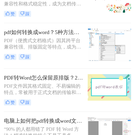
兼容性和格式稳定性，成为文档传输
的首选格式。然而，当我们需要编辑
赞
踩
文档内容时，将其转换为Word格式
（.docx）更为方便。那么pdf转换成
word怎么转呢？本文将详细介绍几种
pdf如何转换成word？5种方法从免费到编程实测对比！
常用的PDF转Word方法，助您轻松完
PDF（便携式文档格式）因其跨平台
成转换。
兼容性强、排版固定等特点，成为文
档共享和存档的首选。但若需编辑内
赞
踩
容或调整格式，需将PDF转换为
Word。那么pdf如何转换成word呢？
本文整理 5种主流转换方法，帮助用
PDF转Word怎么保留原排版？2种方法对比：Adobe Acrobat DC与专业转换软件实测
户高效完成转换。
PDF文件因其格式固定、不易编辑的
特点，常被用于正式文档的传输和存
档。然而，当我们需要编辑PDF内容
赞
踩
时，将其转换为Word文档是常见需
求。但许多用户在转换后发现排版混
乱，影响使用体验。那么pdf转word怎
电脑上如何把pdf转换成word文档？这3个高效精准的方法，让你办公效能翻倍！
么保留原排版呢？本文将介绍两种方
“90% 的人都用错了 PDF 转 Word 方
法，帮助你在PDF转Word时尽可能保