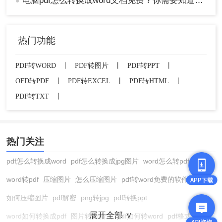
电脑pdf怎么转换成word文档免费？你需要知道这三个方法！
●
热门功能
PDF转WORD
丨
PDF转图片
丨
PDF转PPT
丨
OFD转PDF
丨
PDF转EXCEL
丨
PDF转HTML
丨
PDF转TXT
丨
热门关注
pdf怎么转换成word
pdf怎么转换成jpg图片
word怎么转pdf
word转pdf
压缩图片
怎么压缩图片
pdf转word免费的软件
如何压缩图片
pdf解密
png转jpg
pdf转换ppt
展开全部 ∨
word如何转换成pdf
图片转换格式
pdf如何转word
pdf格式转换