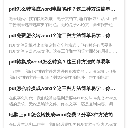
换成word文档呢？下面，我将为大家介绍三种实用的方法，帮
pdf怎么转换成word电脑操作？这二种方法简单易学，你一定要知道！
助你在电脑上轻松实现PDF到Word的转换。
随着现代科技的快速发展，电子文档在我们的日常生活和工作
中扮演着越来越重要的角色。无论是学术论文、商业报告还是
个人文档，我们经常需要与pdf格式的文件打交道。虽然pdf格
pdf免费怎么转word？这二种方法简单易学，你一定要知道！
式在保护文档完整性和格式一致性方面具有优势，但有时我们
可能需要对其进行编辑或使用其中的内容。这时候，就需要将
PDF文件是相对比较稳定和安全的格式，但有时会有需要将
pdf转成word。那你们知道pdf怎么转换成word电脑操作吗？下
PDF文件转成Word文件。这在工作和学习等方面都有用处。但
面就为大家详细介绍一下pdf转word的有关内容。
是，很多人发现 PDF 转 Word 的软件需要付费才能使用，这就
pdf转换成word怎么转换？这三种方法简单易学，你一定要知道！
让人感到有些不舒服。 如果你想知道pdf免费怎么转word，本
文为你提供非常详细的方法，让你轻松完成这一操作。
工作中，我们收到的文件常常是PDF格式的，无法编辑，但是
3、有需要的话，设置一下自定义转换设置，然后点
我们收到的文件一般除了浏览还需要编辑外，想要编辑时，就
击开始转换。
要将pdf转换成word，那pdf转换成word怎么转换？小编今天就
pdf怎么转换成word？这三种方法简单易学，你一定要知道！
来给大家讲讲pdf转换成word方法，教会你快速转换。
在数字化时代，我们经常会遇到需要将PDF文件转换成Word文
档的需求。无论是编辑文件、修改文字，还是复制内容、调整
格式，将PDF转换成Word可以为我们节省大量的时间和精力。
电脑上pdf怎么转换成word免费？分享3种方法简单易学！
那么，pdf怎么转换成word呢？本文将为您详细介绍几种可行的
方法。
在日常生活和工作中，我们经常需要将PDF文档转换为Word文