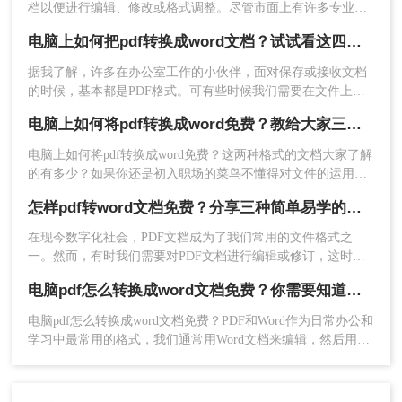
档以便进行编辑、修改或格式调整。尽管市面上有许多专业的
转换软件，但也有一些免费且实用的方法可以实现这一需求。
电脑上如何把pdf转换成word文档？试试看这四种方法！
那么电脑上pdf怎么转换成word免费呢？以下是三种免费将PDF
4、转换好了，点击下载文件，如果还需要转换，可
转换成Word的方法。
据我了解，许多在办公室工作的小伙伴，面对保存或接收文档
以继续添加哦。
的时候，基本都是PDF格式。可有些时候我们需要在文件上修
改编辑，这时的PDF格式就不是那么方便啦。
方法三：使用Microsoft Office的转换功能
电脑上如何将pdf转换成word免费？教给大家三种方法！
如果你已经安装了Microsoft Office套件（如Word、
电脑上如何将pdf转换成word免费？这两种格式的文档大家了解
Excel等），你可以利用其中的转换功能将PDF文件
的有多少？如果你还是初入职场的菜鸟不懂得对文件的运用，
那么一定快快学起来，因为办公少不了使用各式各样的文档，
转换为Word文档。虽然这种方法可能不如专业软件
怎样pdf转word文档免费？分享三种简单易学的转换方法！
同时也需要格式转换，比如说将pdf转换成word，那么你知道什
或在线工具功能强大，但对于简单的PDF文件来
么有效又快速的免费pdf转word方法吗？不知道的朋友可以往下
说，它已经足够应对。
在现今数字化社会，PDF文档成为了我们常用的文件格式之
看。
一。然而，有时我们需要对PDF文档进行编辑或修订，这时候
使用Microsoft Office进行转换的步骤如下：
将其转换为Word文档就尤为重要。虽然市面上有很多转换工
1、打开Microsoft Word软件。
电脑pdf怎么转换成word文档免费？你需要知道这三个方法！
具，但它们大多需要付费才能使用。那么，怎样pdf转word文档
2、在Word中，点击“文件”菜单，选择“打开”。
免费呢？在本文中，将向您详细介绍几种免费转换方法。
电脑pdf怎么转换成word文档免费？PDF和Word作为日常办公和
3、在弹出的文件选择窗口中，定位到需要转换的
学习中最常用的格式，我们通常用Word文档来编辑，然后用
PDF文件，并点击“打开”。
PDF文件用来传输和打印；但很多时候因为PDF文件无法直接
4、Word会自动尝试将PDF文件转换为可编辑的
修改编辑，所以我们会选择将PDF转Word再来进行修改；那今
Word文档。
天我们就来分享pdf转word的方法吧！