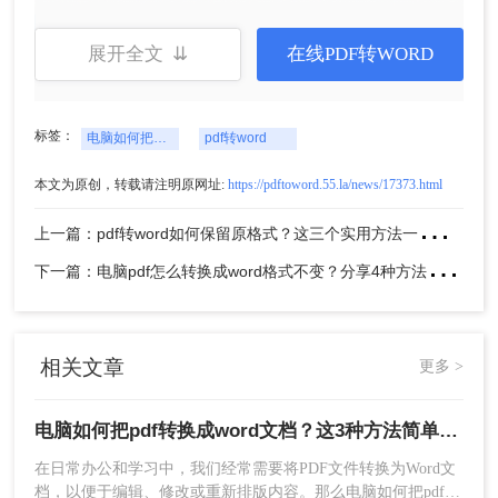
方法二：使用在线PDF转换工具
展开全文 ⇊
在线PDF转WORD
除了专业的软件，还有很多在线的PDF转换工具可
以帮助我们实现PDF到Word的转换。这些工具通常
标签：
电脑如何把pdf转换成word文档
pdf转word
无需安装，只需在浏览器中打开相关网站即可使
用。
本文为原创，转载请注明原网址:
https://pdftoword.55.la/news/17373.html
使用转转大师在线工具进行转换的步骤如下：
上
一篇：pdf转word如何保留原格式？这三个实用方法一定能帮到你！
1、打开在线pdf转word：https://pdftoword.55.la/
下
一篇：电脑pdf怎么转换成word格式不变？分享4种方法轻松实现！
相关文章
更多 >
电脑如何把pdf转换成word文档？这3种方法简单易学，你一定要知道！
在日常办公和学习中，我们经常需要将PDF文件转换为Word文
2、上传PDF文件。
档，以便于编辑、修改或重新排版内容。那么电脑如何把pdf转