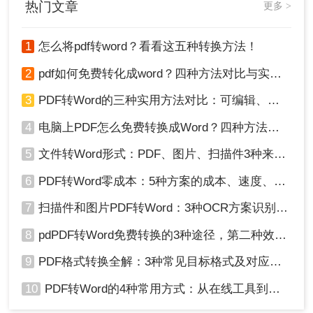
热门文章
5、转换完成后，你可以对Word文档进行编辑、修
更多 >
改或保存。
需要注意的是，使用Microsoft Office进行PDF转
1
怎么将pdf转word？看看这五种转换方法！
Word可能存在一定的局限性，特别是对于包含复杂
2
pdf如何免费转化成word？四种方法对比与实操指南（附详细表格）
格式或布局的PDF文件，转换效果可能不太理想。
综上所述，以上三种方法都可以帮助你在电脑上将
3
PDF转Word的三种实用方法对比：可编辑、保格式、避风险！
PDF文件转换为Word文档。你可以根据自己的需求
和实际情况选择合适的方法进行操作。无论你是需
4
电脑上PDF怎么免费转换成Word？四种方法对比与实操指南（附详细表格）!
要编辑PDF内容、提取信息还是重新排版，这些转
5
文件转Word形式：PDF、图片、扫描件3种来源分别怎么处理！
换方法都能为你提供便捷和高效的解决方案。
6
PDF转Word零成本：5种方案的成本、速度、精度对比！
7
扫描件和图片PDF转Word：3种OCR方案识别率实测！
8
pdPDF转Word免费转换的3种途径，第二种效率最高！
9
PDF格式转换全解：3种常见目标格式及对应操作方法！
10
PDF转Word的4种常用方式：从在线工具到桌面软件全梳理！