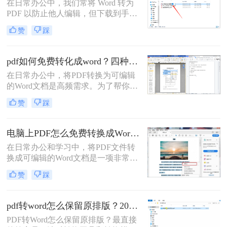
在日常办公中，我们常将 Word 转为
PDF 以防止他人编辑，但下载到手的
PDF 往往又需要修改内容，这时就不
赞
踩
得不将 PDF 再转回 Word。然而，很
多用户尝试后发现：要么转换后排版
错乱，要么工具捆绑广告，甚至文件
pdf如何免费转化成word？四种方法对比与实操指南（附详细表格）
受损。那么 PDF 如何改成 Word 文
在日常办公中，将PDF转换为可编辑
档？本文从 转换质量、操作难度、文
的Word文档是高频需求。为了帮你快
件安全、批量能力 四个维度，对比三
速选出最适合自己的方案，下表汇总
种主流方法，帮助您快速选出最合适
赞
踩
了四种主流免费方法的核心差异：
的那一种。
电脑上PDF怎么免费转换成Word？四种方法对比与实操指南（附详细表格）!
在日常办公和学习中，将PDF文件转
换成可编辑的Word文档是一项非常高
频的需求。PDF虽然版式固定、不易
赞
踩
篡改，但编辑修改较为困难，而Word
文档则更便于调整格式和修改内容。
为了帮你快速选出最适合自己的转换
pdf转word怎么保留原排版？2026最新实测，这5种方法从免费到专业全搞定！
方式，下表汇总了四种主流免费方法
PDF转Word怎么保留原排版？最直接
的核心差异：