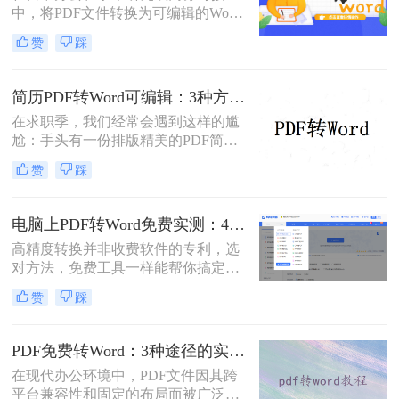
中，将PDF文件转换为可编辑的Word
依然无法解决。
文档是极高频的需求。但最令人头疼
赞
踩
的往往不是转换本身，而是转换后出
现的格式错乱、排版崩坏、图片移位
等“惨剧”。因此，很多人都在苦苦寻
简历PDF转Word可编辑：3种方法保留排版不乱的实测！
找“PDF怎么转Word才能保持原格式
在求职季，我们经常会遇到这样的尴
不变/版式不乱”的完美方案。
尬：手头有一份排版精美的PDF简
历，但招聘系统只允许上传Word格
赞
踩
式，或者HR希望能直接在简历上修
改批注。面对这种情况，掌握pdf简历
怎么转word简历的技巧就显得至关重
电脑上PDF转Word免费实测：4个方案的转换效果和注意事项！
要。直接复制粘贴不仅会打乱排版，
高精度转换并非收费软件的专利，选
还可能丢失关键信息。
对方法，免费工具一样能帮你搞定复
杂排版。“免费的工具转换效果肯定
赞
踩
很差吧？”这是我作为办公软件测评
博主最常听到的误解。许多职场人在
处理pdf转word时，往往陷入“收费软
PDF免费转Word：3种途径的实际费用、限制和效果对比！
件太贵，免费工具怕坑”的两难境
在现代办公环境中，PDF文件因其跨
地。那么电脑上怎么把pdf转成word免
平台兼容性和固定的布局而被广泛使
费呢？