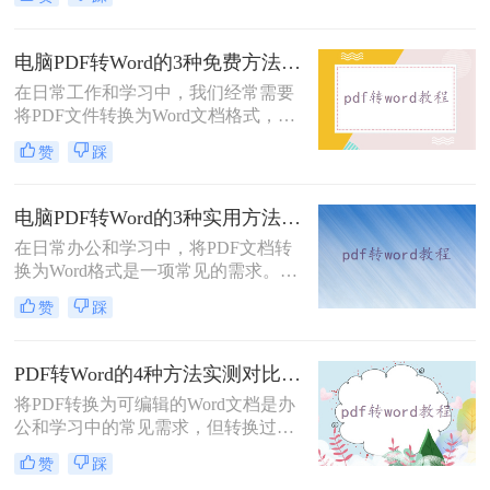
PDF格式虽然便于分享和保持格式一
致，但编辑起来却相对麻烦。因此，
找到一种高效、便捷的在线转换方法
电脑PDF转Word的3种免费方法实测：含效果对比与适用场景说明！
显得尤为重要。那么在线pdf怎么转换
在日常工作和学习中，我们经常需要
成word文档呢？本文将介绍两种在线
将PDF文件转换为Word文档格式，以
将PDF转换成Word文档的方法。
便进行编辑和修改。那么电脑pdf怎么
赞
踩
转word文档格式免费呢？本文将介绍
三种实用的免费方法，帮助您轻松实
现PDF到Word的转换。
电脑PDF转Word的3种实用方法对比：转换软件、Word内置功能与在线工具详解！
在日常办公和学习中，将PDF文档转
换为Word格式是一项常见的需求。
Word文档因其易于编辑和修改的特点
赞
踩
而备受青睐。那么电脑上pdf怎么转换
成word呢？本文将介绍三种将PDF转
换成Word的实用方法。
PDF转Word的4种方法实测对比：在线工具、Adobe Acrobat、Word内置与OCR识别方案选择！
将PDF转换为可编辑的Word文档是办
公和学习中的常见需求，但转换过程
中常出现格式错乱、图片丢失等问
赞
踩
题。那么pdf文档怎么转换成word格式