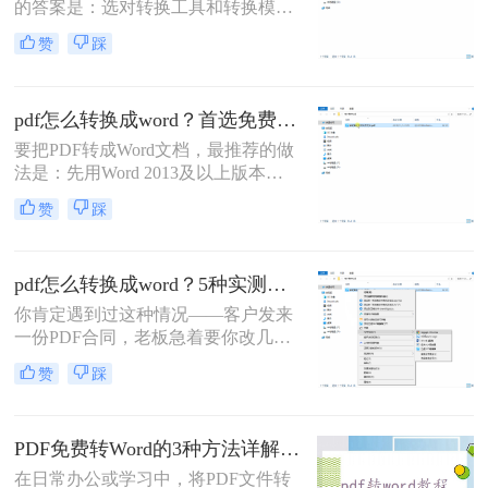
的答案是：选对转换工具和转换模式
——可编辑PDF优先用Word直接打开
赞
踩
或专业转换软件的“排版优先”模式，
扫描件PDF必须用带OCR识别功能的
工具才能还原文字与版面。 这是解决
pdf怎么转换成word？首选免费工具，复杂文件再上专业软件！
排版错乱、表格移位、字体变样等问
题的核心原则。
要把PDF转成Word文档，最推荐的做
法是：先用Word 2013及以上版本直
接打开PDF（免费、无损）、再用
赞
踩
Google Drive在线转换（免费、云
端），如果遇到扫描件或复杂排版，
最后用专业的转转大师pdf转换器兜
pdf怎么转换成word？5种实测方法，从免费到专业全攻略！
底。
你肯定遇到过这种情况——客户发来
一份PDF合同，老板急着要你改几个
字；老师上传的PDF课件，你想复制
赞
踩
一段做笔记；或者自己扫描的纸质文
件，想直接编辑里面的文字。不管你
是办公室文员、学生，还是自由职业
PDF免费转Word的3种方法详解：复制粘贴、在线工具与Word内置转换效果对比！
者，“pdf怎么转换成word”绝对是高频
刚需。
在日常办公或学习中，将PDF文件转