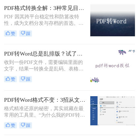
本文整理 5种主流转换方法，帮助用
PDF格式转换全解：3种常见目标格式及对应操作方法！
户高效完成转换。
PDF 因其跨平台稳定性和防篡改特
性，成为文档分发与存档的首选。但
当需要编辑内容、调整格式或提取文
赞
踩
本时，将其转换为可编辑的 Word 文
档（.docx）就成为刚需。那么怎么转
换pdf格式呢？以下分方法解析当前主
PDF转Word总是乱排版？试了好几个办法，这几个真的能用！
流转换途径。
收到一份PDF文件，需要编辑里面的
文字，结果一转换全是乱码、表格错
位、图片跑偏——这种糟心事估计不
赞
踩
少人都遇到过。其实pdf怎么转换成
word这个问题，并不是某一个工具就
能通杀所有情况的，关键得看你手里
PDF转Word格式不变：3招从文件选择到输出设置全流程！
的PDF是什么类型、要转几个文件、
对排版要求高不高。本文就按不同场
格式精准还原的秘密，其实就藏在最
景，把我自己实际用过、觉得靠谱的
常用的工具里。“为什么我的PDF转成
几种方法整理出来，包括在线直接
Word后，格式全乱了？”——这是小
赞
踩
转、批量处理、以及对排版要求高时
编在后台收到最多的问题之一。相信
该怎么操作，看完你就知道该选哪个
无数职场人和内容创作者都曾为此头