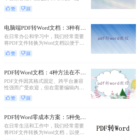
用。然而，在需要对内容进行编辑
赞
踩
时，我们往往需要将其转换为Word文
档。那么如何免费转换pdf格式为word
呢？本文将介绍三种常用的免费方法
电脑端PDF转Word文档：3种有效方法的具体操作步骤！
来实现这一目标。
在日常办公和学习中，我们经常需要
将PDF文件转换为Word文档以便于编
辑和修改。那么电脑上pdf怎么转换成
赞
踩
word文档呢？本文将介绍三种将PDF
转换为Word文档的方法，帮助您轻松
完成PDF到Word的转换。
PDF转Word文档：4种方法在不同文件类型下的转换效果！
PDF文件因其格式固定、跨平台兼容
性强而广受欢迎，但在需要编辑内容
时，将其转换为可编辑的Word文档成
赞
踩
为刚需。那么pdf怎么转换成word文档
呢？本文将系统梳理6种主流转换方
法，助您高效完成格式转换。
PDF转Word零成本方案：5种免费路径的适用边界和效果评估！
在日常生活和工作中，我们经常需要
将PDF文件转换为Word文档，以便进
行编辑、修改或进一步处理。然而，