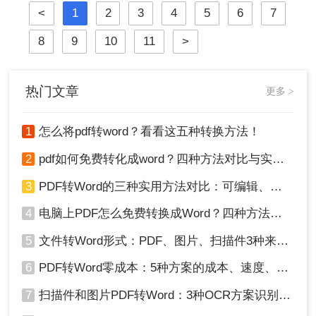
<
1
2
3
4
5
6
7
于Windows 10/11系统实测，系统梳理
5种安全有效方法，明确标注每种方
8
9
10
11
>
案的适用边界与关键细节，助您高效
保留原排版，让文档转换不再是痛
点！
热门文章
更多 >
1
怎么将pdf转word？看看这五种转换方法！
2
pdf如何免费转化成word？四种方法对比与实操指南（附详细表格）
3
PDF转Word的三种实用方法对比：可编辑、保格式、避风险！
4
电脑上PDF怎么免费转换成Word？四种方法对比与实操指南（附详细表格）!
5
文件转Word形式：PDF、图片、扫描件3种来源分别怎么处理！
6
PDF转Word零成本：5种方案的成本、速度、精度对比！
7
扫描件和图片PDF转Word：3种OCR方案识别率实测！