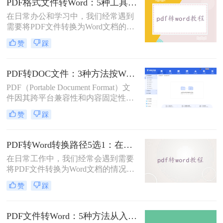
PDF格式文件转Word：5种工具按文件来源和用途对照选择！
错乱、需要手动调整数小时的Word文
在日常办公和学习中，我们经常遇到
档，对职场人来说是多么糟糕的体
需要将PDF文件转换为Word文档的需
验。那么pdf转word如何保留原格式
求。PDF格式的文件如何转Word一直
呢？
赞
踩
是困扰许多用户的难题。无论是需要
编辑合同条款、修改论文内容，还是
调整报告格式，掌握高效的PDF转
PDF转DOC文件：3种方法按Word版本兼容性选择！
Word技巧都至关重要。本文将为您详
PDF（Portable Document Format）文
细介绍几种经过实践验证的有效方
件因其跨平台兼容性和内容固定性而
法，帮助您快速解决格式转换问题。
广受欢迎，但在某些情况下，我们可
赞
踩
能需要将其转换为DOC（Microsoft
Word文档）格式以进行编辑和修改。
那么pdf文件怎么转换成doc文件呢？
PDF转Word转换路径5选1：在线、软件、手机端各场景最优解！
本文将介绍三种将PDF文件转换成
在日常工作中，我们经常会遇到需要
DOC文件的方法。
将PDF文件转换为Word文档的情况，
以便对内容进行编辑或修改。那么pdf
赞
踩
转word怎么转呢？本文将介绍五种将
PDF转换为Word的方法，帮助你选择
最适合自己的转换方式。
PDF文件转Word：5种方法从入门到避坑的实操指南！