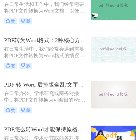
在日常生活和工作中，我们经常需要
将PDF文件转换为Word文档，以便于
编辑和修改。那么怎么把pdf文件转换
赞
踩
成word呢？本文将详细介绍几种将
PDF文件转换成Word文档的方法，帮
助大家轻松应对这一需求。
PDF转为Word格式：2种核心方法的适用场景和操作差异！
在日常生活中，我们经常会遇到需要
将PDF文件转换为Word格式的情况，
以便于编辑和修改文件内容。那么如
赞
踩
何将pdf转为word格式呢？本文将介绍
两种将PDF转为Word的方法。
PDF 转 Word 后排版全乱/文字错位/串行/乱跑怎么办？3种高保真转换方法全解析
在日常办公、学术研究或商务对接
中，将PDF文件转换为可编辑的Word
文档是极高频的需求。但最令人头疼
赞
踩
的往往不是转换本身，而是转换后出
现的格式错乱、排版崩坏、图片移位
等“惨剧”。面对PDF 转 Word 后排版
PDF怎么转Word才能保持原格式不变/版式不乱？3种专业有效方法全解析！
全乱/文字错位/串行/乱跑怎么办这一
在日常办公、学术研究或商务对接
难题，很多人尝试了各种免费工具却