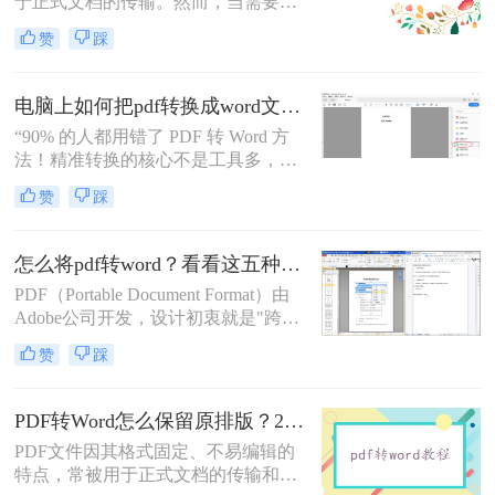
于正式文档的传输。然而，当需要对
付费，即可实现高质量转换，告别格
PDF内容进行修改时，将其转换为可
式错乱与隐私担忧！
赞
踩
编辑的Word文档是必要的。那么pdf
怎么转换成word呢？本文将介绍5种
常见且高效的方法，帮助您快速完成
电脑上如何把pdf转换成word文档？这3个高效精准的方法，让你办公效能翻倍！
转换。
“90% 的人都用错了 PDF 转 Word 方
法！精准转换的核心不是工具多，而
是选对适配场景”职场中，“PDF 转
赞
踩
Word” 是高频刚需 —— 项目报告需提
取数据、合同文件要修改条款、学术
论文需调整格式，稍有不慎就会出现
怎么将pdf转word？看看这五种转换方法！
排版错乱、文字丢失、表格变形等问
PDF（Portable Document Format）由
题。
Adobe公司开发，设计初衷就是"跨设
备一致性呈现"——无论在什么设备
赞
踩
上打开，排版都完全一样。这个优点
也正是它难以编辑的原因：PDF内部
用固定坐标记录每个文字、图形的精
PDF转Word怎么保留原排版？2种方法对比：Adobe Acrobat DC与专业转换软件实测
确位置，而Word是流式排版，内容从
PDF文件因其格式固定、不易编辑的
上到下流动、自动换行。
特点，常被用于正式文档的传输和存