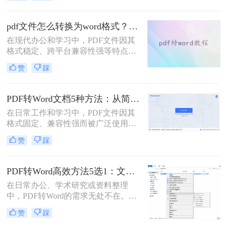
了？”、“字体全变了，我还得一个个
调？”——相信这是无数职场人在将
PDF转为Word文档时，最崩溃的瞬
pdf文件怎么转换为word格式？这3种转换方法可以尝试下！
间。一份精心排版的PDF报告，转换
在现代办公和学习中，PDF文件因其
后却变成需要“二次加工”的混乱文
格式稳定、跨平台兼容性强等特点而
档，不仅浪费时间，更可能引发关键
被广泛使用。然而，当需要编辑PDF
信息错漏的风险。那么pdf转word怎么
赞
踩
文件中的内容时，将其转换为Word格
保留原排版呢？
式变得尤为重要。那么pdf文件怎么转
换为word格式呢？本文将介绍三种简
PDF转Word文档5种方法：从简单复制到专业软件的适用范围！
单实用的方法，帮助您轻松将PDF文
在日常工作和学习中，PDF文件因其
件转换为Word格式。
格式固定、兼容性强而被广泛使用。
然而，PDF的静态特性也带来了编辑
赞
踩
困难的问题。为了便于修改和协作，
将PDF转换为可编辑的Word文档成为
许多用户的刚需。那么pdf怎么转换成
PDF转Word高效方法5选1：文件大小和类型决定用哪个！
word文档呢？本文将详细介绍五种常
在日常办公、学术研究或资料整理
用的PDF转Word方法，帮助您选择最
中，PDF转Word的需求无处不在。那
适合自己的解决方案。
么pdf怎么转换成word呢？本文将系统
赞
踩
解析5种主流方法，涵盖不同场景，