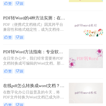
档。然而，当我们需要编辑PDF内容
赞
踩
时，将其转换为Word文档是常见需
求。但许多用户在转换后发现排版混
乱，影响使用体验。那么pdf转word怎
PDF转Word的4种方法实测：在线工具、Word、Adobe与开源软件对比！！
么保留原排版呢？本文将介绍两种方
PDF（便携式文档格式）因其跨平台
法，帮助你在PDF转Word时尽可能保
兼容性和格式稳定性，成为文档传输
留原排版。
的首选格式。然而，当我们需要编辑
赞
踩
文档内容时，将其转换为Word格式
（.docx）更为方便。那么pdf转换成
word怎么转呢？本文将详细介绍几种
PDF转Word方法指南：专业软件、在线工具、Word内置与改后缀名4种方案对比！
常用的PDF转Word方法，助您轻松完
在日常办公中，我们经常需要将PDF
成转换。
文档转换成可编辑的Word文档。那么
如何将pdf转换成word呢？本文将介绍
赞
踩
几种常用的PDF转Word的方法，助您
高效完成文档转换。
在线pdf怎么转换成word文档？PDF猫与转转大师2种在线工具使用指南与功能对比！
在数字化办公日益普及的今天，将
PDF文件转换为Word文档已成为许多
职场人士和学生群体的日常需求。
赞
踩