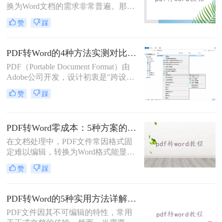
换为Word文档的需求非常普遍。那么
pdf怎么免费转换成word文档呢？本文
赞
踩
将重点介绍三种免费且无需专业技能
的PDF转Word方法，助您快速解决问
题。
PDF转Word的4种方法实测对比（附还原度对比表）！
PDF（Portable Document Format）由
Adobe公司开发，设计初衷是"跨设备
一致性呈现"——无论在什么设备上
赞
踩
打开，排版都完全一样。这个优点也
正是它难以编辑的原因：PDF内部用
固定坐标记录每个文字、图形的精确
PDF转Word零成本：5种方案的成本、速度、精度对比！
位置，而Word是流式排版，内容从上
到下流动、自动换行。
在文档处理中，PDF文件常因格式固
定难以编辑，转换为Word格式能显著
提升工作效率。然而，市面上许多转
赞
踩
换工具需付费或存在隐私风险，那么
如何不花钱将pdf转word呢？本文精选
5种完全免费的解决方案。所有方法
PDF转Word的5种实用方法详解：含扫描件OCR处理与格式校对指南！
均基于官方或开源平台，确保零成
PDF文件因其不可编辑的特性，常用
本、无广告、无数据泄露。无需任何