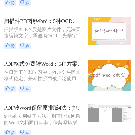
赞
踩
市面上许多PDF转Word工具都需要付
费使用。那么pdf怎么转换成word不花
钱呢？本文将介绍几种不花钱的常用
扫描件PDF转Word：5种OCR方案的识别精度和速度对比！
方法，帮助您轻松实现PDF到Word的
扫描版PDF本质是图片文件，无法直
转换。
接编辑文字，需借助OCR（光学字符
识别）技术提取文字并转换为可编辑
赞
踩
的Word格式。那么扫描pdf怎么转换
成word文档呢？本文将介绍系统梳理
5种主流方案，助您高效完成转换。
PDF格式免费转Word：5种方案的速度、精度、文件限制对比！
在日常工作和学习中，PDF文件因其
格式稳定、兼容性强而被广泛使用。
然而，当需要对PDF内容进行编辑
赞
踩
时，很多人会遇到困难。此时，将
PDF转换为可编辑的Word文档就成为
必要操作。面对"pdf格式怎么免费转
PDF转Word保留原排版4法：排版优先模式、OCR选项和格式修复全流程！
换成word"这一常见需求，本文将为
90%的人用错了方法！别再让转换后
您详细介绍五种安全、高效且完全免
的Word文档面目全非，保留原排版的
费的转换方法，帮助您轻松实现格式
秘密就在这里。“这表格怎么全乱
转换。
赞
踩