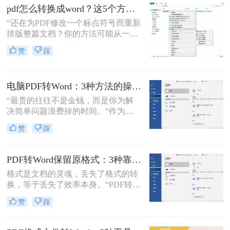
了。
疼：一份精心排版的报告、合同或方
pdf怎么转换成word？这5个方法亲测有效，职场人必备技能！
案，转换后却面目全非，表格错位、
“还在为PDF修改一个标点符号而重新
字体变异、版面混乱，不得不花费大
排版整篇文档？你的方法可能从一开
量时间重新调整。
始就错了。”作为一名深耕电脑办公
赞
踩
软件领域多年的测评博主，小编每天
都能在后台看到大量关于文档格式转
换的求助。
电脑PDF转Word：3种方法的操作步骤和常见报错处理！
“最贵的往往不是金钱，而是你为解
决简单问题浪费掉的时间。”作为专
注电脑办公软件测评多年的博
赞
踩
主，“电脑怎么将pdf转换成word免
费”是我被问及最多的问题之一。这
背后，是无数职场人和内容创作者面
PDF转Word保留原格式：3种靠谱方法的关键参数配置！
对合同、报告、文献时，渴望高效提
格式是文档的灵魂，丢失了格式的转
取、编辑信息的真切需求。
换，等于丢失了效率本身。“PDF转完
Word，排版全乱了，还不如自己重打
赞
踩
一遍！”这是小编在后台收到最多的
吐槽之一。作为一名深耕办公软件领
域多年的测评博主，我深知一份格式