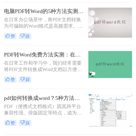
呢？本文将系统介绍几种主流方法，
助你高效完成转换。
电脑PDF转Word的5种方法实测指南：从在线工具到OCR识别与命令行自动化！
在日常办公场景中，将PDF文档转换
为可编辑的Word格式是高频需求。那
么电脑pdf怎么转换成word呢？本文综
赞
踩
合2025年最新技术动态，系统解析
PDF转Word的实战方案。
PDF转Word免费方法实测：在线工具、Word内置功能与手动复制3种方式对比！
在日常工作和学习中，我们经常需要
将PDF文件转换成Word文档以方便编
辑。那么怎么不花钱把pdf转成word
赞
踩
呢？以下是三种可以免费使用的PDF
转Word的方法，帮助您根据具体需求
选择最适合的方式。
pdf如何转换成word？5种方法从免费到编程实测对比！
PDF（便携式文档格式）因其跨平台
兼容性强、排版固定等特点，成为文
档共享和存档的首选。但若需编辑内
赞
踩
容或调整格式，需将PDF转换为
Word。那么pdf如何转换成word呢？