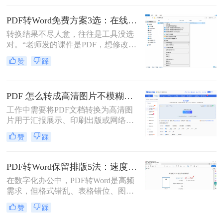
助你轻松应对各类转换难题。
PDF转Word免费方案3选：在线免费额度、客户端试用和Word自带的区别！
转换结果不尽人意，往往是工具没选
对。“老师发的课件是PDF，想修改内
容怎么办？”“客户发来的合同是
赞
踩
PDF，需要调整条款怎么处理？”从事
办公软件测评多年，小编每天在后台
看到最多的，就是这类关于PDF编辑
PDF 怎么转成高清图片不模糊？5种高清转换方法（2026实测指南）
的“灵魂拷问”。
工作中需要将PDF文档转换为高清图
片用于汇报展示、印刷出版或网络分
享，但转换后图片模糊不清、细节丢
赞
踩
失、放大后出现马赛克……这些"清
晰度灾难"不仅影响专业形象，更可
能导致重要信息无法识别。那么PDF
PDF转Word保留排版5法：速度优先还是排版优先？选择指南！
怎么转成高清图片不模糊呢？别再忍
在数字化办公中，PDF转Word是高频
受模糊图片！本文直击痛点，提供可
需求，但格式错乱、表格错位、图片
立即执行的高清转换方案，助您10分
错位等问题频发。许多用户盲目使用
钟内获得印刷级清晰度！
赞
踩
在线工具，导致文档返工重做。那么
pdf转word怎么保留原排版呢？本文基