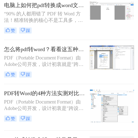
电脑上如何把pdf转换成word文档？这3个高效精准的方法，让你办公效能翻倍！
户高效完成转换。
“90% 的人都用错了 PDF 转 Word 方
法！精准转换的核心不是工具多，而
是选对适配场景”职场中，“PDF 转
赞
踩
Word” 是高频刚需 —— 项目报告需提
取数据、合同文件要修改条款、学术
论文需调整格式，稍有不慎就会出现
怎么将pdf转word？看看这五种转换方法！
排版错乱、文字丢失、表格变形等问
PDF（Portable Document Format）由
题。
Adobe公司开发，设计初衷就是"跨设
备一致性呈现"——无论在什么设备
赞
踩
上打开，排版都完全一样。这个优点
也正是它难以编辑的原因：PDF内部
用固定坐标记录每个文字、图形的精
PDF转Word的4种方法实测对比（附还原度对比表）！
确位置，而Word是流式排版，内容从
PDF（Portable Document Format）由
上到下流动、自动换行。
Adobe公司开发，设计初衷是"跨设备
一致性呈现"——无论在什么设备上
赞
踩
打开，排版都完全一样。这个优点也
正是它难以编辑的原因：PDF内部用
固定坐标记录每个文字、图形的精确