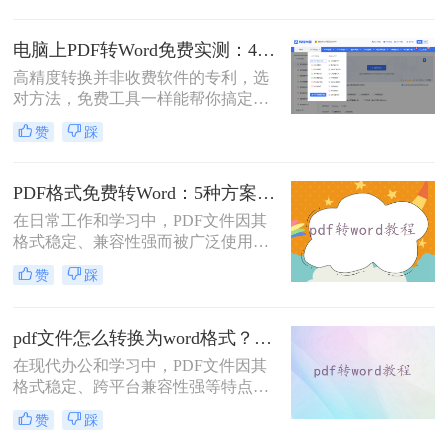
成word文档呢？本文将介绍系统梳理
5种主流方案，助您高效完成转换。
电脑上PDF转Word免费实测：4个方案的转换效果和注意事项！
高精度转换并非收费软件的专利，选
对方法，免费工具一样能帮你搞定复
杂排版。“免费的工具转换效果肯定
赞
踩
很差吧？”这是我作为办公软件测评
博主最常听到的误解。许多职场人在
处理pdf转word时，往往陷入“收费软
PDF格式免费转Word：5种方案的速度、精度、文件限制对比！
件太贵，免费工具怕坑”的两难境
在日常工作和学习中，PDF文件因其
地。那么电脑上怎么把pdf转成word免
格式稳定、兼容性强而被广泛使用。
费呢？
然而，当需要对PDF内容进行编辑
赞
踩
时，很多人会遇到困难。此时，将
PDF转换为可编辑的Word文档就成为
必要操作。面对"pdf格式怎么免费转
pdf文件怎么转换为word格式？这3种转换方法可以尝试下！
换成word"这一常见需求，本文将为
在现代办公和学习中，PDF文件因其
您详细介绍五种安全、高效且完全免
格式稳定、跨平台兼容性强等特点而
费的转换方法，帮助您轻松实现格式
被广泛使用。然而，当需要编辑PDF
转换。
赞
踩
文件中的内容时，将其转换为Word格