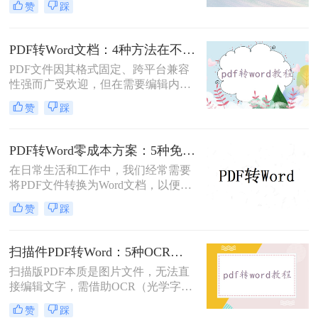
赞
踩
时，我们往往需要将其转换为Word文
档。那么如何免费转换pdf格式为word
呢？本文将介绍三种常用的免费方法
PDF转Word文档：4种方法在不同文件类型下的转换效果！
来实现这一目标。
PDF文件因其格式固定、跨平台兼容
性强而广受欢迎，但在需要编辑内容
时，将其转换为可编辑的Word文档成
赞
踩
为刚需。那么pdf怎么转换成word文档
呢？本文将系统梳理6种主流转换方
法，助您高效完成格式转换。
PDF转Word零成本方案：5种免费路径的适用边界和效果评估！
在日常生活和工作中，我们经常需要
将PDF文件转换为Word文档，以便进
行编辑、修改或进一步处理。然而，
赞
踩
市面上许多PDF转Word工具都需要付
费使用。那么pdf怎么转换成word不花
钱呢？本文将介绍几种不花钱的常用
扫描件PDF转Word：5种OCR方案的识别精度和速度对比！
方法，帮助您轻松实现PDF到Word的
扫描版PDF本质是图片文件，无法直
转换。
接编辑文字，需借助OCR（光学字符
识别）技术提取文字并转换为可编辑
赞
踩
的Word格式。那么扫描pdf怎么转换