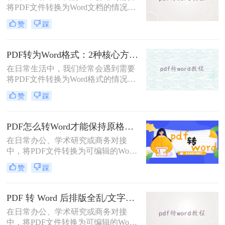
将PDF文件转换为Word文档的情况，
以便对内容进行编辑或修改。那么pdf
赞
踩
转word怎么转呢？本文将介绍五种将
PDF转换为Word的方法，帮助你选择
最适合自己的转换方式。
PDF转为Word格式：2种核心方法的适用场景和操作差异！
在日常生活中，我们经常会遇到需要
将PDF文件转换为Word格式的情况，
以便于编辑和修改文件内容。那么如
赞
踩
何将pdf转为word格式呢？本文将介绍
两种将PDF转为Word的方法。
PDF怎么转Word才能保持原格式不变/版式不乱？3种专业有效方法全解析！
在日常办公、学术研究或商务对接
中，将PDF文件转换为可编辑的Word
文档是极高频的需求。但最令人头疼
赞
踩
的往往不是转换本身，而是转换后出
现的格式错乱、排版崩坏、图片移位
等“惨剧”。因此，很多人都在苦苦寻
PDF 转 Word 后排版全乱/文字错位/串行/乱跑怎么办？3种高保真转换方法全解析
找“PDF怎么转Word才能保持原格式
在日常办公、学术研究或商务对接
不变/版式不乱”的完美方案。
中，将PDF文件转换为可编辑的Word