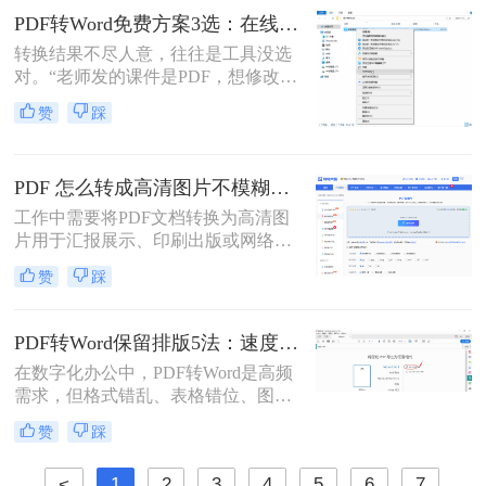
PDF转为Word文档时，最崩溃的瞬
PDF转Word免费方案3选：在线免费额度、客户端试用和Word自带的区别！
间。一份精心排版的PDF报告，转换
转换结果不尽人意，往往是工具没选
后却变成需要“二次加工”的混乱文
对。“老师发的课件是PDF，想修改内
档，不仅浪费时间，更可能引发关键
容怎么办？”“客户发来的合同是
信息错漏的风险。那么pdf转word怎么
赞
踩
PDF，需要调整条款怎么处理？”从事
保留原排版呢？
办公软件测评多年，小编每天在后台
看到最多的，就是这类关于PDF编辑
PDF 怎么转成高清图片不模糊？5种高清转换方法（2026实测指南）
的“灵魂拷问”。
工作中需要将PDF文档转换为高清图
片用于汇报展示、印刷出版或网络分
享，但转换后图片模糊不清、细节丢
赞
踩
失、放大后出现马赛克……这些"清
晰度灾难"不仅影响专业形象，更可
能导致重要信息无法识别。那么PDF
PDF转Word保留排版5法：速度优先还是排版优先？选择指南！
怎么转成高清图片不模糊呢？别再忍
在数字化办公中，PDF转Word是高频
受模糊图片！本文直击痛点，提供可
需求，但格式错乱、表格错位、图片
立即执行的高清转换方案，助您10分
错位等问题频发。许多用户盲目使用
钟内获得印刷级清晰度！
赞
踩
在线工具，导致文档返工重做。那么
pdf转word怎么保留原排版呢？本文基
<
1
2
3
4
5
6
7