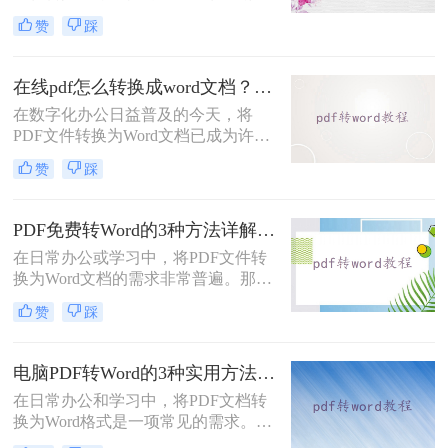
如何将pdf转换成word呢？本文将介绍
赞
踩
几种常用的PDF转Word的方法，助您
高效完成文档转换。
在线pdf怎么转换成word文档？PDF猫与转转大师2种在线工具使用指南与功能对比！
在数字化办公日益普及的今天，将
PDF文件转换为Word文档已成为许多
职场人士和学生群体的日常需求。
赞
踩
PDF格式虽然便于分享和保持格式一
致，但编辑起来却相对麻烦。因此，
找到一种高效、便捷的在线转换方法
PDF免费转Word的3种方法详解：复制粘贴、在线工具与Word内置转换效果对比！
显得尤为重要。那么在线pdf怎么转换
在日常办公或学习中，将PDF文件转
成word文档呢？本文将介绍两种在线
换为Word文档的需求非常普遍。那么
将PDF转换成Word文档的方法。
pdf怎么免费转换成word文档呢？本文
赞
踩
将重点介绍三种免费且无需专业技能
的PDF转Word方法，助您快速解决问
题。
电脑PDF转Word的3种实用方法对比：转换软件、Word内置功能与在线工具详解！
在日常办公和学习中，将PDF文档转
换为Word格式是一项常见的需求。
Word文档因其易于编辑和修改的特点