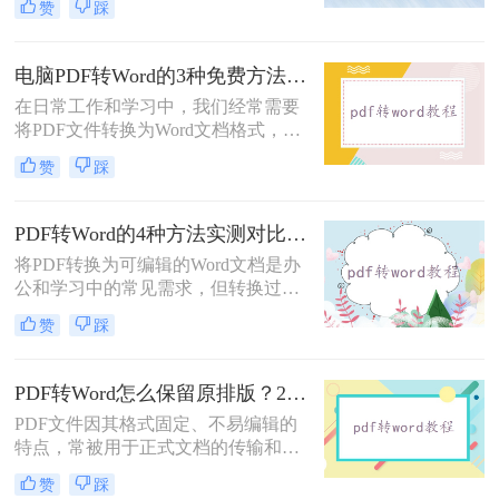
赞
踩
而备受青睐。那么电脑上pdf怎么转换
成word呢？本文将介绍三种将PDF转
换成Word的实用方法。
电脑PDF转Word的3种免费方法实测：含效果对比与适用场景说明！
在日常工作和学习中，我们经常需要
将PDF文件转换为Word文档格式，以
便进行编辑和修改。那么电脑pdf怎么
赞
踩
转word文档格式免费呢？本文将介绍
三种实用的免费方法，帮助您轻松实
现PDF到Word的转换。
PDF转Word的4种方法实测对比：在线工具、Adobe Acrobat、Word内置与OCR识别方案选择！
将PDF转换为可编辑的Word文档是办
公和学习中的常见需求，但转换过程
中常出现格式错乱、图片丢失等问
赞
踩
题。那么pdf文档怎么转换成word格式
呢？本文将系统介绍几种主流方法，
助你高效完成转换。
PDF转Word怎么保留原排版？2种方法对比：Adobe Acrobat DC与专业转换软件实测
PDF文件因其格式固定、不易编辑的
特点，常被用于正式文档的传输和存
档。然而，当我们需要编辑PDF内容
赞
踩
时，将其转换为Word文档是常见需