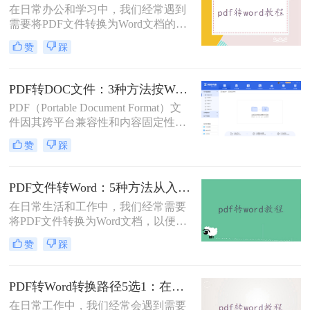
在日常办公和学习中，我们经常遇到
需要将PDF文件转换为Word文档的需
求。PDF格式的文件如何转Word一直
赞
踩
是困扰许多用户的难题。无论是需要
编辑合同条款、修改论文内容，还是
调整报告格式，掌握高效的PDF转
PDF转DOC文件：3种方法按Word版本兼容性选择！
Word技巧都至关重要。本文将为您详
PDF（Portable Document Format）文
细介绍几种经过实践验证的有效方
件因其跨平台兼容性和内容固定性而
法，帮助您快速解决格式转换问题。
广受欢迎，但在某些情况下，我们可
赞
踩
能需要将其转换为DOC（Microsoft
Word文档）格式以进行编辑和修改。
那么pdf文件怎么转换成doc文件呢？
PDF文件转Word：5种方法从入门到避坑的实操指南！
本文将介绍三种将PDF文件转换成
在日常生活和工作中，我们经常需要
DOC文件的方法。
将PDF文件转换为Word文档，以便于
编辑和修改。那么怎么把pdf文件转换
赞
踩
成word呢？本文将详细介绍几种将
PDF文件转换成Word文档的方法，帮
助大家轻松应对这一需求。
PDF转Word转换路径5选1：在线、软件、手机端各场景最优解！
在日常工作中，我们经常会遇到需要