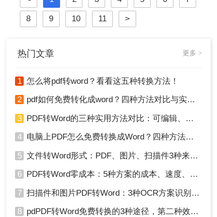
于Windows 10/11系统实测，系统梳理
5种安全有效方法，明确标注每种方
8
9
10
11
>
案的适用边界与关键细节，助您高效
保留原排版，让文档转换不再是痛
点！
热门文章
更多 >
1
怎么将pdf转word？看看这五种转换方法！
2
pdf如何免费转化成word？四种方法对比与实操指南（附详细表格）
3
PDF转Word的三种实用方法对比：可编辑、保格式、避风险！
4
电脑上PDF怎么免费转换成Word？四种方法对比与实操指南（附详细表格）!
5
文件转Word形式：PDF、图片、扫描件3种来源分别怎么处理！
6
PDF转Word零成本：5种方案的成本、速度、精度对比！
7
扫描件和图片PDF转Word：3种OCR方案识别率实测！
8
pdPDF转Word免费转换的3种途径，第二种效率最高！