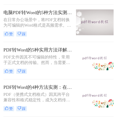
求。但许多用户在转换后发现排版混
乱，影响使用体验。那么pdf转word怎
电脑PDF转Word的5种方法实测指南：从在线工具到OCR识别与命令行自动化！
么保留原排版呢？本文将介绍两种方
在日常办公场景中，将PDF文档转换
法，帮助你在PDF转Word时尽可能保
为可编辑的Word格式是高频需求。那
留原排版。
么电脑pdf怎么转换成word呢？本文综
赞
踩
合2025年最新技术动态，系统解析
PDF转Word的实战方案。
PDF转Word的5种实用方法详解：含扫描件OCR处理与格式校对指南！
PDF文件因其不可编辑的特性，常用
于正式文档的传输。然而，当需要对
PDF内容进行修改时，将其转换为可
赞
踩
编辑的Word文档是必要的。那么pdf
怎么转换成word呢？本文将介绍5种
常见且高效的方法，帮助您快速完成
PDF转Word的4种方法实测：在线工具、Word、Adobe与开源软件对比！！
转换。
PDF（便携式文档格式）因其跨平台
兼容性和格式稳定性，成为文档传输
的首选格式。然而，当我们需要编辑
赞
踩
文档内容时，将其转换为Word格式
（.docx）更为方便。那么pdf转换成