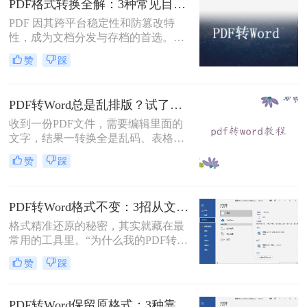
PDF格式转换全解：3种常见目标格式及对应操作方法！
位置，而Word是流式排版，内容从上
到下流动、自动换行。
PDF 因其跨平台稳定性和防篡改特
性，成为文档分发与存档的首选。但
当需要编辑内容、调整格式或提取文
赞
踩
本时，将其转换为可编辑的 Word 文
档（.docx）就成为刚需。那么怎么转
换pdf格式呢？以下分方法解析当前主
PDF转Word总是乱排版？试了好几个办法，这几个真的能用！
流转换途径。
收到一份PDF文件，需要编辑里面的
文字，结果一转换全是乱码、表格错
位、图片跑偏——这种糟心事估计不
赞
踩
少人都遇到过。其实pdf怎么转换成
word这个问题，并不是某一个工具就
能通杀所有情况的，关键得看你手里
PDF转Word格式不变：3招从文件选择到输出设置全流程！
的PDF是什么类型、要转几个文件、
对排版要求高不高。本文就按不同场
格式精准还原的秘密，其实就藏在最
景，把我自己实际用过、觉得靠谱的
常用的工具里。“为什么我的PDF转成
几种方法整理出来，包括在线直接
Word后，格式全乱了？”——这是小
赞
踩
转、批量处理、以及对排版要求高时
编在后台收到最多的问题之一。相信
该怎么操作，看完你就知道该选哪个
无数职场人和内容创作者都曾为此头
了。
疼：一份精心排版的报告、合同或方
PDF转Word保留原格式：3种靠谱方法的关键参数配置！