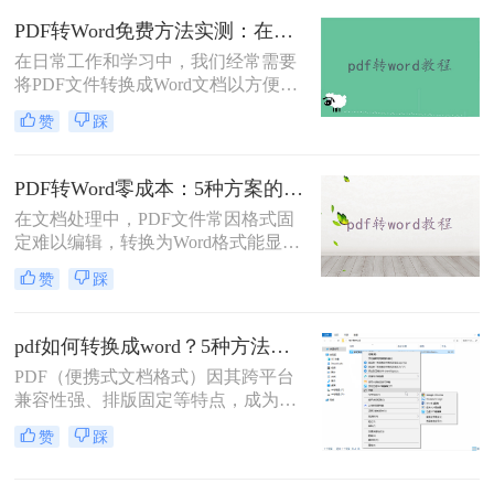
word怎么转呢？本文将详细介绍几种
PDF转Word免费方法实测：在线工具、Word内置功能与手动复制3种方式对比！
常用的PDF转Word方法，助您轻松完
在日常工作和学习中，我们经常需要
成转换。
将PDF文件转换成Word文档以方便编
辑。那么怎么不花钱把pdf转成word
赞
踩
呢？以下是三种可以免费使用的PDF
转Word的方法，帮助您根据具体需求
选择最适合的方式。
PDF转Word零成本：5种方案的成本、速度、精度对比！
在文档处理中，PDF文件常因格式固
定难以编辑，转换为Word格式能显著
提升工作效率。然而，市面上许多转
赞
踩
换工具需付费或存在隐私风险，那么
如何不花钱将pdf转word呢？本文精选
5种完全免费的解决方案。所有方法
pdf如何转换成word？5种方法从免费到编程实测对比！
均基于官方或开源平台，确保零成
PDF（便携式文档格式）因其跨平台
本、无广告、无数据泄露。无需任何
兼容性强、排版固定等特点，成为文
付费，即可实现高质量转换，告别格
档共享和存档的首选。但若需编辑内
式错乱与隐私担忧！
赞
踩
容或调整格式，需将PDF转换为
Word。那么pdf如何转换成word呢？
本文整理 5种主流转换方法，帮助用