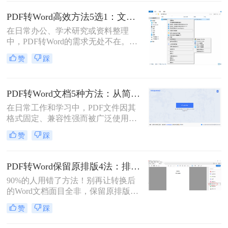
式变得尤为重要。那么pdf文件怎么转
换为word格式呢？本文将介绍三种简
PDF转Word高效方法5选1：文件大小和类型决定用哪个！
单实用的方法，帮助您轻松将PDF文
在日常办公、学术研究或资料整理
件转换为Word格式。
中，PDF转Word的需求无处不在。那
么pdf怎么转换成word呢？本文将系统
赞
踩
解析5种主流方法，涵盖不同场景，
助你轻松应对各类转换难题。
PDF转Word文档5种方法：从简单复制到专业软件的适用范围！
在日常工作和学习中，PDF文件因其
格式固定、兼容性强而被广泛使用。
然而，PDF的静态特性也带来了编辑
赞
踩
困难的问题。为了便于修改和协作，
将PDF转换为可编辑的Word文档成为
许多用户的刚需。那么pdf怎么转换成
PDF转Word保留原排版4法：排版优先模式、OCR选项和格式修复全流程！
word文档呢？本文将详细介绍五种常
90%的人用错了方法！别再让转换后
用的PDF转Word方法，帮助您选择最
的Word文档面目全非，保留原排版的
适合自己的解决方案。
秘密就在这里。“这表格怎么全乱
赞
踩
了？”、“字体全变了，我还得一个个
调？”——相信这是无数职场人在将