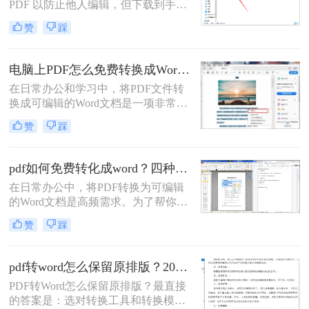
PDF 以防止他人编辑，但下载到手的
PDF 往往又需要修改内容，这时就不
赞
踩
得不将 PDF 再转回 Word。然而，很
多用户尝试后发现：要么转换后排版
错乱，要么工具捆绑广告，甚至文件
电脑上PDF怎么免费转换成Word？四种方法对比与实操指南（附详细表格）!
受损。那么 PDF 如何改成 Word 文
在日常办公和学习中，将PDF文件转
档？本文从 转换质量、操作难度、文
换成可编辑的Word文档是一项非常高
件安全、批量能力 四个维度，对比三
频的需求。PDF虽然版式固定、不易
种主流方法，帮助您快速选出最合适
赞
踩
篡改，但编辑修改较为困难，而Word
的那一种。
文档则更便于调整格式和修改内容。
为了帮你快速选出最适合自己的转换
pdf如何免费转化成word？四种方法对比与实操指南（附详细表格）
方式，下表汇总了四种主流免费方法
在日常办公中，将PDF转换为可编辑
的核心差异：
的Word文档是高频需求。为了帮你快
速选出最适合自己的方案，下表汇总
赞
踩
了四种主流免费方法的核心差异：
pdf转word怎么保留原排版？2026最新实测，这5种方法从免费到专业全搞定！
PDF转Word怎么保留原排版？最直接
的答案是：选对转换工具和转换模式