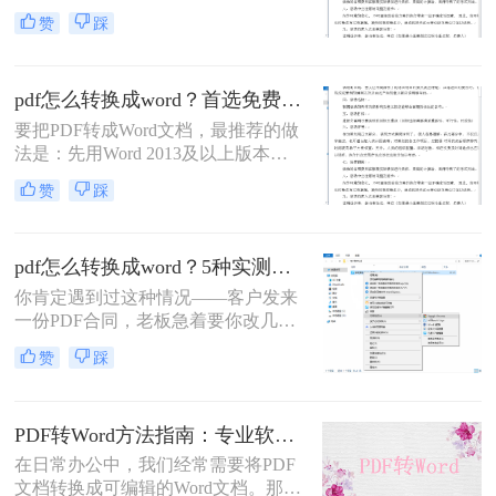
——可编辑PDF优先用Word直接打开
赞
踩
或专业转换软件的“排版优先”模式，
扫描件PDF必须用带OCR识别功能的
工具才能还原文字与版面。 这是解决
pdf怎么转换成word？首选免费工具，复杂文件再上专业软件！
排版错乱、表格移位、字体变样等问
题的核心原则。
要把PDF转成Word文档，最推荐的做
法是：先用Word 2013及以上版本直
接打开PDF（免费、无损）、再用
赞
踩
Google Drive在线转换（免费、云
端），如果遇到扫描件或复杂排版，
最后用专业的转转大师pdf转换器兜
pdf怎么转换成word？5种实测方法，从免费到专业全攻略！
底。
你肯定遇到过这种情况——客户发来
一份PDF合同，老板急着要你改几个
字；老师上传的PDF课件，你想复制
赞
踩
一段做笔记；或者自己扫描的纸质文
件，想直接编辑里面的文字。不管你
是办公室文员、学生，还是自由职业
PDF转Word方法指南：专业软件、在线工具、Word内置与改后缀名4种方案对比！
者，“pdf怎么转换成word”绝对是高频
刚需。
在日常办公中，我们经常需要将PDF
文档转换成可编辑的Word文档。那么