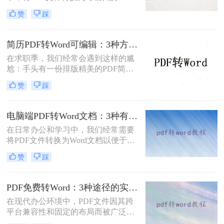
文档是极高频的需求。但最令人头疼
赞
踩
的往往不是转换本身，而是转换后出
现的格式错乱、排版崩坏、图片移位
等“惨剧”。面对PDF 转 Word 后排版
简历PDF转Word可编辑：3种方法保留排版不乱的实测！
全乱/文字错位/串行/乱跑怎么办这一
在求职季，我们经常会遇到这样的尴
难题，很多人尝试了各种免费工具却
尬：手头有一份排版精美的PDF简
依然无法解决。
历，但招聘系统只允许上传Word格
赞
踩
式，或者HR希望能直接在简历上修
改批注。面对这种情况，掌握pdf简历
怎么转word简历的技巧就显得至关重
电脑端PDF转Word文档：3种有效方法的具体操作步骤！
要。直接复制粘贴不仅会打乱排版，
在日常办公和学习中，我们经常需要
还可能丢失关键信息。
将PDF文件转换为Word文档以便于编
辑和修改。那么电脑上pdf怎么转换成
赞
踩
word文档呢？本文将介绍三种将PDF
转换为Word文档的方法，帮助您轻松
完成PDF到Word的转换。
PDF免费转Word：3种途径的实际费用、限制和效果对比！
在现代办公环境中，PDF文件因其跨
平台兼容性和固定的布局而被广泛使
用。然而，在需要对内容进行编辑