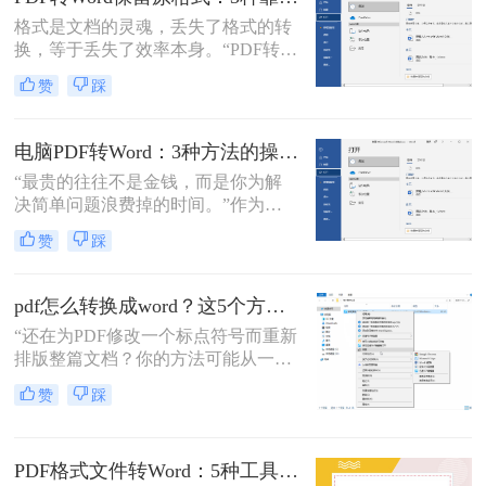
案，转换后却面目全非，表格错位、
格式是文档的灵魂，丢失了格式的转
字体变异、版面混乱，不得不花费大
换，等于丢失了效率本身。“PDF转完
量时间重新调整。
Word，排版全乱了，还不如自己重打
赞
踩
一遍！”这是小编在后台收到最多的
吐槽之一。作为一名深耕办公软件领
域多年的测评博主，我深知一份格式
电脑PDF转Word：3种方法的操作步骤和常见报错处理！
错乱、需要手动调整数小时的Word文
“最贵的往往不是金钱，而是你为解
档，对职场人来说是多么糟糕的体
决简单问题浪费掉的时间。”作为专
验。那么pdf转word如何保留原格式
注电脑办公软件测评多年的博
呢？
赞
踩
主，“电脑怎么将pdf转换成word免
费”是我被问及最多的问题之一。这
背后，是无数职场人和内容创作者面
pdf怎么转换成word？这5个方法亲测有效，职场人必备技能！
对合同、报告、文献时，渴望高效提
“还在为PDF修改一个标点符号而重新
取、编辑信息的真切需求。
排版整篇文档？你的方法可能从一开
始就错了。”作为一名深耕电脑办公
赞
踩
软件领域多年的测评博主，小编每天
都能在后台看到大量关于文档格式转
换的求助。
PDF格式文件转Word：5种工具按文件来源和用途对照选择！