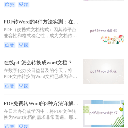
如何将pdf转换成word呢？本文将介绍
式错乱与隐私担忧！
赞
踩
几种常用的PDF转Word的方法，助您
高效完成文档转换。
PDF转Word的4种方法实测：在线工具、Word、Adobe与开源软件对比！！
PDF（便携式文档格式）因其跨平台
兼容性和格式稳定性，成为文档传输
的首选格式。然而，当我们需要编辑
赞
踩
文档内容时，将其转换为Word格式
（.docx）更为方便。那么pdf转换成
word怎么转呢？本文将详细介绍几种
在线pdf怎么转换成word文档？PDF猫与转转大师2种在线工具使用指南与功能对比！
常用的PDF转Word方法，助您轻松完
在数字化办公日益普及的今天，将
成转换。
PDF文件转换为Word文档已成为许多
职场人士和学生群体的日常需求。
赞
踩
PDF格式虽然便于分享和保持格式一
致，但编辑起来却相对麻烦。因此，
找到一种高效、便捷的在线转换方法
PDF免费转Word的3种方法详解：复制粘贴、在线工具与Word内置转换效果对比！
显得尤为重要。那么在线pdf怎么转换
在日常办公或学习中，将PDF文件转
成word文档呢？本文将介绍两种在线
换为Word文档的需求非常普遍。那么
将PDF转换成Word文档的方法。
pdf怎么免费转换成word文档呢？本文
赞
踩