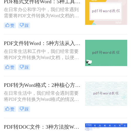
PDF格式文件转Word：5种工具按文件来源和用途对照选择！
错乱、需要手动调整数小时的Word文
在日常办公和学习中，我们经常遇到
档，对职场人来说是多么糟糕的体
需要将PDF文件转换为Word文档的需
验。那么pdf转word如何保留原格式
求。PDF格式的文件如何转Word一直
呢？
赞
踩
是困扰许多用户的难题。无论是需要
编辑合同条款、修改论文内容，还是
调整报告格式，掌握高效的PDF转
PDF文件转Word：5种方法从入门到避坑的实操指南！
Word技巧都至关重要。本文将为您详
在日常生活和工作中，我们经常需要
细介绍几种经过实践验证的有效方
将PDF文件转换为Word文档，以便于
法，帮助您快速解决格式转换问题。
编辑和修改。那么怎么把pdf文件转换
赞
踩
成word呢？本文将详细介绍几种将
PDF文件转换成Word文档的方法，帮
助大家轻松应对这一需求。
PDF转为Word格式：2种核心方法的适用场景和操作差异！
在日常生活中，我们经常会遇到需要
将PDF文件转换为Word格式的情况，
以便于编辑和修改文件内容。那么如
赞
踩
何将pdf转为word格式呢？本文将介绍
两种将PDF转为Word的方法。
PDF转DOC文件：3种方法按Word版本兼容性选择！