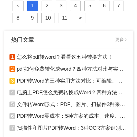
<
1
2
3
4
5
6
7
于Windows 10/11系统实测，系统梳理
5种安全有效方法，明确标注每种方
8
9
10
11
>
案的适用边界与关键细节，助您高效
保留原排版，让文档转换不再是痛
点！
热门文章
更多 >
1
怎么将pdf转word？看看这五种转换方法！
2
pdf如何免费转化成word？四种方法对比与实操指南（附详细表格）
3
PDF转Word的三种实用方法对比：可编辑、保格式、避风险！
4
电脑上PDF怎么免费转换成Word？四种方法对比与实操指南（附详细表格）!
5
文件转Word形式：PDF、图片、扫描件3种来源分别怎么处理！
6
PDF转Word零成本：5种方案的成本、速度、精度对比！
7
扫描件和图片PDF转Word：3种OCR方案识别率实测！