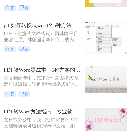
便进行编辑和修改。那么电脑pdf怎么
赞
踩
转word文档格式免费呢？本文将介绍
三种实用的免费方法，帮助您轻松实
现PDF到Word的转换。
pdf如何转换成word？5种方法从免费到编程实测对比！
PDF（便携式文档格式）因其跨平台
兼容性强、排版固定等特点，成为文
档共享和存档的首选。但若需编辑内
赞
踩
容或调整格式，需将PDF转换为
Word。那么pdf如何转换成word呢？
本文整理 5种主流转换方法，帮助用
PDF转Word零成本：5种方案的成本、速度、精度对比！
户高效完成转换。
在文档处理中，PDF文件常因格式固
定难以编辑，转换为Word格式能显著
提升工作效率。然而，市面上许多转
赞
踩
换工具需付费或存在隐私风险，那么
如何不花钱将pdf转word呢？本文精选
5种完全免费的解决方案。所有方法
PDF转Word方法指南：专业软件、在线工具、Word内置与改后缀名4种方案对比！
均基于官方或开源平台，确保零成
在日常办公中，我们经常需要将PDF
本、无广告、无数据泄露。无需任何
文档转换成可编辑的Word文档。那么
付费，即可实现高质量转换，告别格