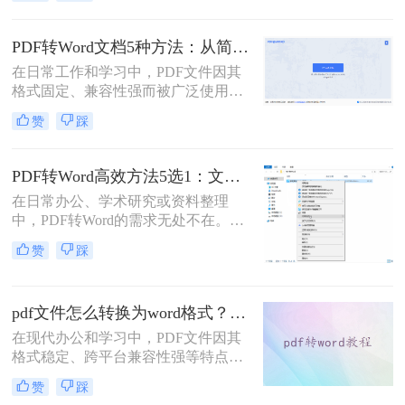
了？”、“字体全变了，我还得一个个
调？”——相信这是无数职场人在将
PDF转为Word文档时，最崩溃的瞬
PDF转Word文档5种方法：从简单复制到专业软件的适用范围！
间。一份精心排版的PDF报告，转换
在日常工作和学习中，PDF文件因其
后却变成需要“二次加工”的混乱文
格式固定、兼容性强而被广泛使用。
档，不仅浪费时间，更可能引发关键
然而，PDF的静态特性也带来了编辑
信息错漏的风险。那么pdf转word怎么
赞
踩
困难的问题。为了便于修改和协作，
保留原排版呢？
将PDF转换为可编辑的Word文档成为
许多用户的刚需。那么pdf怎么转换成
PDF转Word高效方法5选1：文件大小和类型决定用哪个！
word文档呢？本文将详细介绍五种常
在日常办公、学术研究或资料整理
用的PDF转Word方法，帮助您选择最
中，PDF转Word的需求无处不在。那
适合自己的解决方案。
么pdf怎么转换成word呢？本文将系统
赞
踩
解析5种主流方法，涵盖不同场景，
助你轻松应对各类转换难题。
pdf文件怎么转换为word格式？这3种转换方法可以尝试下！
在现代办公和学习中，PDF文件因其
格式稳定、跨平台兼容性强等特点而
被广泛使用。然而，当需要编辑PDF
赞
踩
文件中的内容时，将其转换为Word格