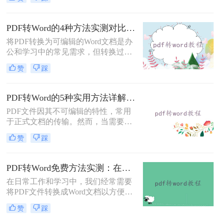
将重点介绍三种免费且无需专业技能
的PDF转Word方法，助您快速解决问
题。
PDF转Word的4种方法实测对比：在线工具、Adobe Acrobat、Word内置与OCR识别方案选择！
将PDF转换为可编辑的Word文档是办
公和学习中的常见需求，但转换过程
中常出现格式错乱、图片丢失等问
赞
踩
题。那么pdf文档怎么转换成word格式
呢？本文将系统介绍几种主流方法，
助你高效完成转换。
PDF转Word的5种实用方法详解：含扫描件OCR处理与格式校对指南！
PDF文件因其不可编辑的特性，常用
于正式文档的传输。然而，当需要对
PDF内容进行修改时，将其转换为可
赞
踩
编辑的Word文档是必要的。那么pdf
怎么转换成word呢？本文将介绍5种
常见且高效的方法，帮助您快速完成
PDF转Word免费方法实测：在线工具、Word内置功能与手动复制3种方式对比！
转换。
在日常工作和学习中，我们经常需要
将PDF文件转换成Word文档以方便编
辑。那么怎么不花钱把pdf转成word
赞
踩
呢？以下是三种可以免费使用的PDF