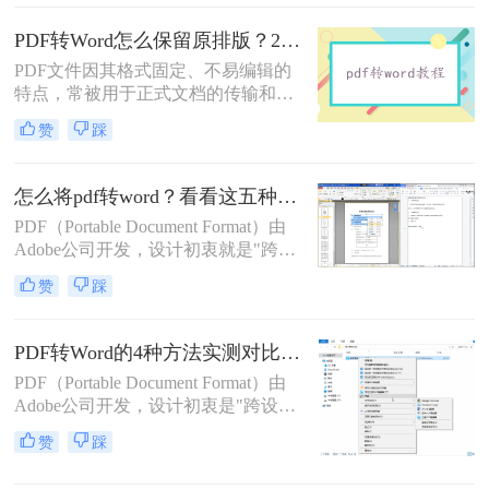
转Word的方法，帮助您根据具体需求
选择最适合的方式。
PDF转Word怎么保留原排版？2种方法对比：Adobe Acrobat DC与专业转换软件实测
PDF文件因其格式固定、不易编辑的
特点，常被用于正式文档的传输和存
档。然而，当我们需要编辑PDF内容
赞
踩
时，将其转换为Word文档是常见需
求。但许多用户在转换后发现排版混
乱，影响使用体验。那么pdf转word怎
怎么将pdf转word？看看这五种转换方法！
么保留原排版呢？本文将介绍两种方
PDF（Portable Document Format）由
法，帮助你在PDF转Word时尽可能保
Adobe公司开发，设计初衷就是"跨设
留原排版。
备一致性呈现"——无论在什么设备
赞
踩
上打开，排版都完全一样。这个优点
也正是它难以编辑的原因：PDF内部
用固定坐标记录每个文字、图形的精
PDF转Word的4种方法实测对比（附还原度对比表）！
确位置，而Word是流式排版，内容从
PDF（Portable Document Format）由
上到下流动、自动换行。
Adobe公司开发，设计初衷是"跨设备
一致性呈现"——无论在什么设备上
赞
踩
打开，排版都完全一样。这个优点也
正是它难以编辑的原因：PDF内部用