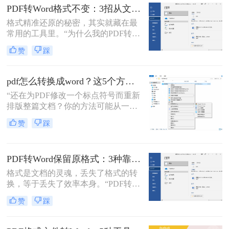
了。
背后，是无数职场人和内容创作者面
PDF转Word格式不变：3招从文件选择到输出设置全流程！
对合同、报告、文献时，渴望高效提
格式精准还原的秘密，其实就藏在最
取、编辑信息的真切需求。
常用的工具里。“为什么我的PDF转成
Word后，格式全乱了？”——这是小
赞
踩
编在后台收到最多的问题之一。相信
无数职场人和内容创作者都曾为此头
疼：一份精心排版的报告、合同或方
pdf怎么转换成word？这5个方法亲测有效，职场人必备技能！
案，转换后却面目全非，表格错位、
“还在为PDF修改一个标点符号而重新
字体变异、版面混乱，不得不花费大
排版整篇文档？你的方法可能从一开
量时间重新调整。
始就错了。”作为一名深耕电脑办公
赞
踩
软件领域多年的测评博主，小编每天
都能在后台看到大量关于文档格式转
换的求助。
PDF转Word保留原格式：3种靠谱方法的关键参数配置！
格式是文档的灵魂，丢失了格式的转
换，等于丢失了效率本身。“PDF转完
Word，排版全乱了，还不如自己重打
赞
踩
一遍！”这是小编在后台收到最多的
吐槽之一。作为一名深耕办公软件领
域多年的测评博主，我深知一份格式