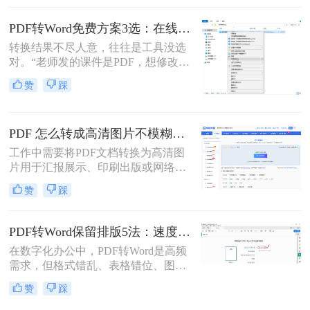
式变得尤为重要。那么pdf文件怎么转
换为word格式呢？本文将介绍三种简
PDF转Word免费方案3选：在线免费额度、客户端试用和Word自带的区别！
单实用的方法，帮助您轻松将PDF文
转换结果不尽人意，往往是工具没选
件转换为Word格式。
对。“老师发的课件是PDF，想修改内
容怎么办？”“客户发来的合同是
赞
踩
PDF，需要调整条款怎么处理？”从事
办公软件测评多年，小编每天在后台
看到最多的，就是这类关于PDF编辑
PDF 怎么转成高清图片不模糊？5种高清转换方法（2026实测指南）
的“灵魂拷问”。
工作中需要将PDF文档转换为高清图
片用于汇报展示、印刷出版或网络分
享，但转换后图片模糊不清、细节丢
赞
踩
失、放大后出现马赛克……这些"清
晰度灾难"不仅影响专业形象，更可
能导致重要信息无法识别。那么PDF
PDF转Word保留排版5法：速度优先还是排版优先？选择指南！
怎么转成高清图片不模糊呢？别再忍
在数字化办公中，PDF转Word是高频
受模糊图片！本文直击痛点，提供可
需求，但格式错乱、表格错位、图片
立即执行的高清转换方案，助您10分
错位等问题频发。许多用户盲目使用
钟内获得印刷级清晰度！
赞
踩
在线工具，导致文档返工重做。那么
pdf转word怎么保留原排版呢？本文基