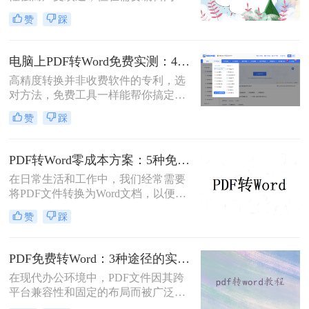
时，将其转换为可编辑的Word文档成
赞
踩
为刚需。那么pdf怎么转换成word文档
呢？本文将系统梳理6种主流转换方
法，助您高效完成格式转换。
电脑上PDF转Word免费实测：4个方案的转换效果和注意事项！
高精度转换并非收费软件的专利，选
对方法，免费工具一样能帮你搞定复
杂排版。“免费的工具转换效果肯定
赞
踩
很差吧？”这是我作为办公软件测评
博主最常听到的误解。许多职场人在
处理pdf转word时，往往陷入“收费软
PDF转Word零成本方案：5种免费路径的适用边界和效果评估！
件太贵，免费工具怕坑”的两难境
在日常生活和工作中，我们经常需要
地。那么电脑上怎么把pdf转成word免
将PDF文件转换为Word文档，以便进
费呢？
行编辑、修改或进一步处理。然而，
赞
踩
市面上许多PDF转Word工具都需要付
费使用。那么pdf怎么转换成word不花
钱呢？本文将介绍几种不花钱的常用
PDF免费转Word：3种途径的实际费用、限制和效果对比！
方法，帮助您轻松实现PDF到Word的
在现代办公环境中，PDF文件因其跨
转换。
平台兼容性和固定的布局而被广泛使
用。然而，在需要对内容进行编辑