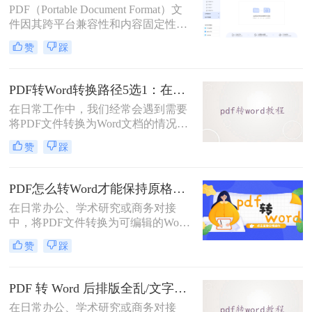
PDF（Portable Document Format）文
件因其跨平台兼容性和内容固定性而
广受欢迎，但在某些情况下，我们可
赞
踩
能需要将其转换为DOC（Microsoft
Word文档）格式以进行编辑和修改。
那么pdf文件怎么转换成doc文件呢？
PDF转Word转换路径5选1：在线、软件、手机端各场景最优解！
本文将介绍三种将PDF文件转换成
在日常工作中，我们经常会遇到需要
DOC文件的方法。
将PDF文件转换为Word文档的情况，
以便对内容进行编辑或修改。那么pdf
赞
踩
转word怎么转呢？本文将介绍五种将
PDF转换为Word的方法，帮助你选择
最适合自己的转换方式。
PDF怎么转Word才能保持原格式不变/版式不乱？3种专业有效方法全解析！
在日常办公、学术研究或商务对接
中，将PDF文件转换为可编辑的Word
文档是极高频的需求。但最令人头疼
赞
踩
的往往不是转换本身，而是转换后出
现的格式错乱、排版崩坏、图片移位
等“惨剧”。因此，很多人都在苦苦寻
PDF 转 Word 后排版全乱/文字错位/串行/乱跑怎么办？3种高保真转换方法全解析
找“PDF怎么转Word才能保持原格式
在日常办公、学术研究或商务对接
不变/版式不乱”的完美方案。