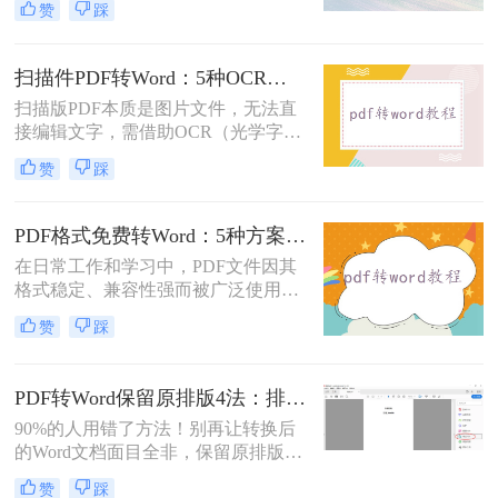
赞
踩
时，我们往往需要将其转换为Word文
档。那么如何免费转换pdf格式为word
呢？本文将介绍三种常用的免费方法
扫描件PDF转Word：5种OCR方案的识别精度和速度对比！
来实现这一目标。
扫描版PDF本质是图片文件，无法直
接编辑文字，需借助OCR（光学字符
识别）技术提取文字并转换为可编辑
赞
踩
的Word格式。那么扫描pdf怎么转换
成word文档呢？本文将介绍系统梳理
5种主流方案，助您高效完成转换。
PDF格式免费转Word：5种方案的速度、精度、文件限制对比！
在日常工作和学习中，PDF文件因其
格式稳定、兼容性强而被广泛使用。
然而，当需要对PDF内容进行编辑
赞
踩
时，很多人会遇到困难。此时，将
PDF转换为可编辑的Word文档就成为
必要操作。面对"pdf格式怎么免费转
PDF转Word保留原排版4法：排版优先模式、OCR选项和格式修复全流程！
换成word"这一常见需求，本文将为
90%的人用错了方法！别再让转换后
您详细介绍五种安全、高效且完全免
的Word文档面目全非，保留原排版的
费的转换方法，帮助您轻松实现格式
秘密就在这里。“这表格怎么全乱
转换。
赞
踩