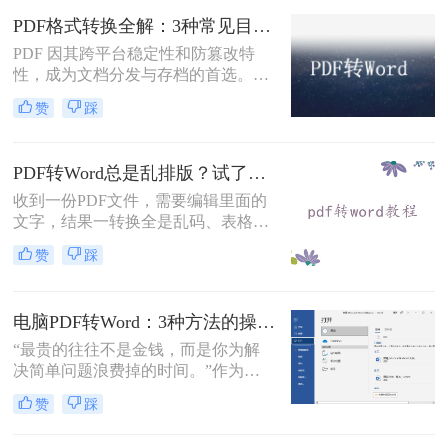
固定坐标记录每个文字、图形的精确
PDF格式转换全解：3种常见目标格式及对应操作方法！
位置，而Word是流式排版，内容从上
到下流动、自动换行。
PDF 因其跨平台稳定性和防篡改特
性，成为文档分发与存档的首选。但
当需要编辑内容、调整格式或提取文
赞
踩
本时，将其转换为可编辑的 Word 文
档（.docx）就成为刚需。那么怎么转
换pdf格式呢？以下分方法解析当前主
PDF转Word总是乱排版？试了好几个办法，这几个真的能用！
流转换途径。
收到一份PDF文件，需要编辑里面的
文字，结果一转换全是乱码、表格错
位、图片跑偏——这种糟心事估计不
赞
踩
少人都遇到过。其实pdf怎么转换成
word这个问题，并不是某一个工具就
能通杀所有情况的，关键得看你手里
电脑PDF转Word：3种方法的操作步骤和常见报错处理！
的PDF是什么类型、要转几个文件、
对排版要求高不高。本文就按不同场
“最贵的往往不是金钱，而是你为解
景，把我自己实际用过、觉得靠谱的
决简单问题浪费掉的时间。”作为专
几种方法整理出来，包括在线直接
注电脑办公软件测评多年的博
赞
踩
转、批量处理、以及对排版要求高时
主，“电脑怎么将pdf转换成word免
该怎么操作，看完你就知道该选哪个
费”是我被问及最多的问题之一。这