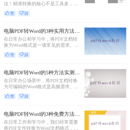
法！精准转换的核心不是工具多，而
是选对适配场景”职场中，“PDF 转
赞
踩
Word” 是高频刚需 —— 项目报告需提
取数据、合同文件要修改条款、学术
论文需调整格式，稍有不慎就会出现
电脑PDF转Word的3种实用方法对比：转换软件、Word内置功能与在线工具详解！
排版错乱、文字丢失、表格变形等问
在日常办公和学习中，将PDF文档转
题。
换为Word格式是一项常见的需求。
Word文档因其易于编辑和修改的特点
赞
踩
而备受青睐。那么电脑上pdf怎么转换
成word呢？本文将介绍三种将PDF转
换成Word的实用方法。
电脑PDF转Word的5种方法实测指南：从在线工具到OCR识别与命令行自动化！
在日常办公场景中，将PDF文档转换
为可编辑的Word格式是高频需求。那
么电脑pdf怎么转换成word呢？本文综
赞
踩
合2025年最新技术动态，系统解析
PDF转Word的实战方案。
电脑PDF转Word的3种免费方法实测：含效果对比与适用场景说明！
在日常工作和学习中，我们经常需要
将PDF文件转换为Word文档格式，以