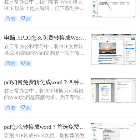
在日常办公中，我们常将 Word 转为
PDF 以防止他人编辑，但下载到手的
PDF 往往又需要修改内容，这时就不
赞
踩
得不将 PDF 再转回 Word。然而，很
多用户尝试后发现：要么转换后排版
错乱，要么工具捆绑广告，甚至文件
电脑上PDF怎么免费转换成Word？四种方法对比与实操指南（附详细表格）!
受损。那么 PDF 如何改成 Word 文
在日常办公和学习中，将PDF文件转
档？本文从 转换质量、操作难度、文
换成可编辑的Word文档是一项非常高
件安全、批量能力 四个维度，对比三
频的需求。PDF虽然版式固定、不易
种主流方法，帮助您快速选出最合适
赞
踩
篡改，但编辑修改较为困难，而Word
的那一种。
文档则更便于调整格式和修改内容。
为了帮你快速选出最适合自己的转换
pdf如何免费转化成word？四种方法对比与实操指南（附详细表格）
方式，下表汇总了四种主流免费方法
在日常办公中，将PDF转换为可编辑
的核心差异：
的Word文档是高频需求。为了帮你快
速选出最适合自己的方案，下表汇总
赞
踩
了四种主流免费方法的核心差异：
pdf怎么转换成word？首选免费工具，复杂文件再上专业软件！
要把PDF转成Word文档，最推荐的做