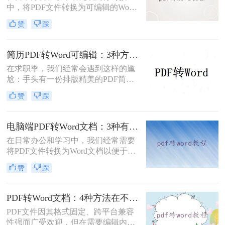
中，将PDF文件转换为可编辑的Word
文档是极高频的需求。但最令人头疼
赞
踩
的往往不是转换本身，而是转换后出
现的格式错乱、排版崩坏、图片移位
等“惨剧”。面对PDF 转 Word 后排版
简历PDF转Word可编辑：3种方法保留排版不乱的实测！
全乱/文字错位/串行/乱跑怎么办这一
在求职季，我们经常会遇到这样的尴
难题，很多人尝试了各种免费工具却
尬：手头有一份排版精美的PDF简
依然无法解决。
历，但招聘系统只允许上传Word格
赞
踩
式，或者HR希望能直接在简历上修
改批注。面对这种情况，掌握pdf简历
怎么转word简历的技巧就显得至关重
电脑端PDF转Word文档：3种有效方法的具体操作步骤！
要。直接复制粘贴不仅会打乱排版，
在日常办公和学习中，我们经常需要
还可能丢失关键信息。
将PDF文件转换为Word文档以便于编
辑和修改。那么电脑上pdf怎么转换成
赞
踩
word文档呢？本文将介绍三种将PDF
转换为Word文档的方法，帮助您轻松
完成PDF到Word的转换。
PDF转Word文档：4种方法在不同文件类型下的转换效果！
PDF文件因其格式固定、跨平台兼容
性强而广受欢迎，但在需要编辑内容