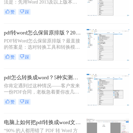
法是：先用Word 2013及以上版本直
接打开PDF（免费、无损）、再用
赞
踩
Google Drive在线转换（免费、云
端），如果遇到扫描件或复杂排版，
最后用专业的转转大师pdf转换器兜
pdf转word怎么保留原排版？2026最新实测，这5种方法从免费到专业全搞定！
底。
PDF转Word怎么保留原排版？最直接
的答案是：选对转换工具和转换模式
——可编辑PDF优先用Word直接打开
赞
踩
或专业转换软件的“排版优先”模式，
扫描件PDF必须用带OCR识别功能的
工具才能还原文字与版面。 这是解决
pdf怎么转换成word？5种实测方法，从免费到专业全攻略！
排版错乱、表格移位、字体变样等问
题的核心原则。
你肯定遇到过这种情况——客户发来
一份PDF合同，老板急着要你改几个
字；老师上传的PDF课件，你想复制
赞
踩
一段做笔记；或者自己扫描的纸质文
件，想直接编辑里面的文字。不管你
是办公室文员、学生，还是自由职业
电脑上如何把pdf转换成word文档？这3个高效精准的方法，让你办公效能翻倍！
者，“pdf怎么转换成word”绝对是高频
刚需。
“90% 的人都用错了 PDF 转 Word 方