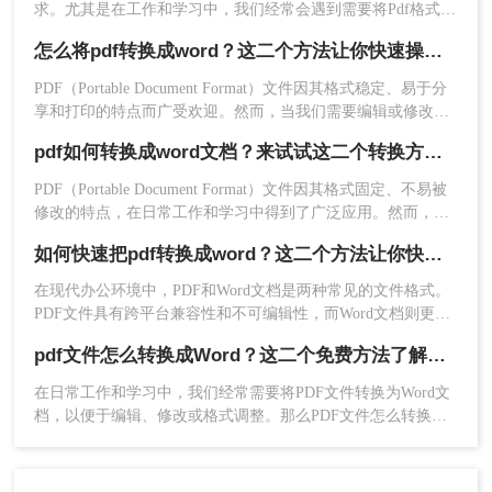
求。尤其是在工作和学习中，我们经常会遇到需要将Pdf格式的
文档转换为Word文档的情况。Pdf和Word是两种不同的文件格
怎么将pdf转换成word？这二个方法让你快速操作!！
式，它们分别具有各自的特点和用途。
PDF（Portable Document Format）文件因其格式稳定、易于分
享和打印的特点而广受欢迎。然而，当我们需要编辑或修改其
中的文本内容时，PDF文件的固定格式往往会带来诸多不便。
pdf如何转换成word文档？来试试这二个转换方法！
这时，将PDF转换成Word文档（如.docx或.doc格式）就显得尤
为重要。那么怎么将pdf转换成word呢？下面，我将详细介绍二
PDF（Portable Document Format）文件因其格式固定、不易被
种将PDF转换成Word的方法。
修改的特点，在日常工作和学习中得到了广泛应用。然而，在
某些情况下，我们可能需要将PDF文件转换成Word文档以便于
如何快速把pdf转换成word？这二个方法让你快速操作！
编辑和修改。那么pdf如何转换成word文档呢？本文将介绍两种
将PDF转换成Word文档的方法。
在现代办公环境中，PDF和Word文档是两种常见的文件格式。
PDF文件具有跨平台兼容性和不可编辑性，而Word文档则更易
于编辑和格式化。因此，将PDF文件转换为Word文档的需求非
pdf文件怎么转换成Word？这二个免费方法了解一下~
常普遍。本文将介绍如何快速把pdf转换成word，帮助大家提高
工作效率。
在日常工作和学习中，我们经常需要将PDF文件转换为Word文
档，以便于编辑、修改或格式调整。那么PDF文件怎么转换成
Word呢？本文将为您介绍三种常用的PDF转Word的方法，并详
细解释每一步骤。