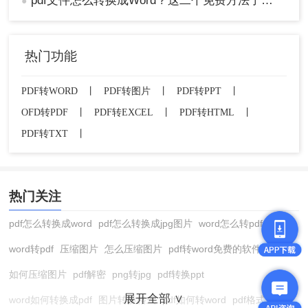
pdf文件怎么转换成Word？这二个免费方法了解一下~
●
热门功能
PDF转WORD
丨
PDF转图片
丨
PDF转PPT
丨
OFD转PDF
丨
PDF转EXCEL
丨
PDF转HTML
丨
PDF转TXT
丨
热门关注
pdf怎么转换成word
pdf怎么转换成jpg图片
word怎么转pdf
word转pdf
压缩图片
怎么压缩图片
pdf转word免费的软件
如何压缩图片
pdf解密
png转jpg
pdf转换ppt
展开全部 ∨
word如何转换成pdf
图片转换格式
pdf如何转word
pdf格式转换