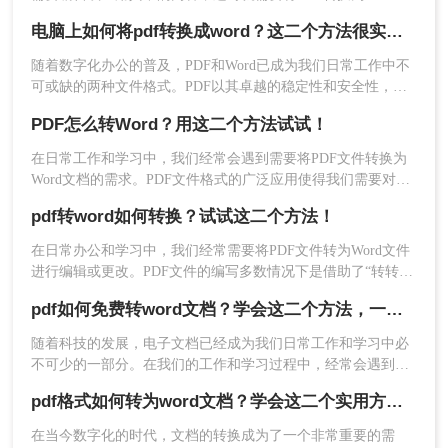
3、然后只需对比PDF转Word后的文档效果即可。
式。然而，转换后的Word文件往往会出现格式错乱的问题，导
电脑上如何将pdf转换成word？这二个方法很实用！
致我们需要花费大量时间来重新编辑和调整。那么pdf转word如
何保留格式呢？在本文中，将向大家介绍实现保留PDF转Word
随着数字化办公的普及，PDF和Word已成为我们日常工作中不
的格式。
可或缺的两种文件格式。PDF以其卓越的稳定性和安全性，确
保文件在任何设备上都能保持一致的外观和格式；而Word则以
PDF怎么转Word？用这二个方法试试！
其强大的编辑和排版功能，赢得了众多用户的青睐。然而，有
时我们需要将PDF文件转换为Word格式，以便进行更深入的编
。
在日常工作和学习中，我们经常会遇到需要将PDF文件转换为
辑和修改。那么，电脑上如何将pdf转换成word呢？下面，我们
Word文档的需求。PDF文件格式的广泛应用使得我们需要对其
以上就是今天给大家分享的pdf转word如何保留格式
将为您介绍几种实用的方法。
中的内容进行编辑时可能会遇到一些困难，而将PDF转换为可
方法，希望能帮助到大家在进行PDF转Word时能够
pdf转word如何转换？试试这二个方法！
编辑的Word文档则是解决这一问题的有效途径。本文将介绍
保留格式。使用正确的工具和方法，我们可以高效
PDF怎么转Word的几种方法，以及一些实用的技巧和注意事
在日常办公和学习中，我们经常需要将PDF文件转为Word文件
地转换PDF文件，节省时间和精力，提高工作效
项，帮助您轻松应对各种转换需求。
进行编辑或更改。PDF文件的编写多数情况下是借助了“转转大
率。
师”软件来操作转换的，本文将给大家分享下pdf转word如何转
pdf如何免费转word文档？学会这二个方法，一分钟就可轻松解决！
换的操作方法，一起来看看吧！
随着科技的发展，电子文档已经成为我们日常工作和学习中必
不可少的一部分。在我们的工作和学习过程中，经常会遇到需
要将PDF文件转换为可编辑的Word文档的情况。那么，有没有
pdf格式如何转为word文档？学会这二个实用方法，轻松实现转换！
免费的方法将PDF转换为Word文档呢？本文将为大家介绍一些
免费而且高质量的PDF转Word工具。
在当今数字化的时代，文档的转换成为了一个非常重要的需