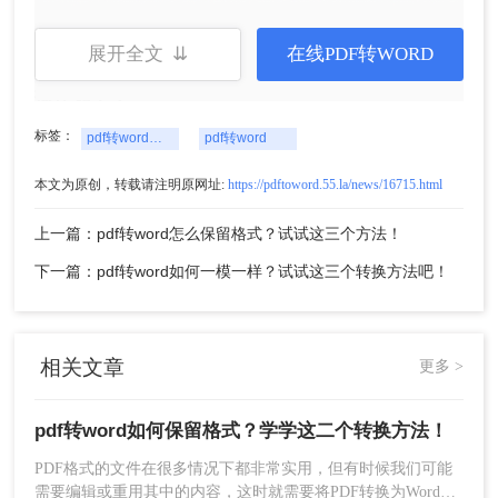
阐述了在线转换，计算机本地转换也是必不可少
的。如果经常使用文件转换，不妨下载软件进行批
展开全文 ⇊
在线PDF转WORD
量转换，下次可以在计算机桌面上找到。
操作如下：
标签：
pdf转word如何保留格式
pdf转word
本文为原创，转载请注明原网址:
https://pdftoword.55.la/news/16715.html
上一篇：pdf转word怎么保留格式？试试这三个方法！
下一篇：pdf转word如何一模一样？试试这三个转换方法吧！
相关文章
更多 >
1、需要将上面显示的软件安装到计算机本地，然后
选择PDF转换器中的文档转换Word功能。
2、将本地文件添加到手机中，然后在本地设置文件
pdf转word如何保留格式？学学这二个转换方法！
转换参数，点击【开始转换】将PDF文件转换为
PDF格式的文件在很多情况下都非常实用，但有时候我们可能
Word文件。
需要编辑或重用其中的内容，这时就需要将PDF转换为Word格