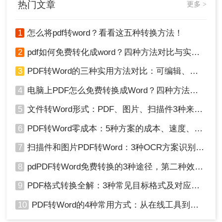
热门文章
更多 >
1
怎么将pdf转word？看看这五种转换方法！
2
pdf如何免费转化成word？四种方法对比与实操指南（附详细表格）
3
PDF转Word的三种实用方法对比：可编辑、保格式、避风险！
4
电脑上PDF怎么免费转换成Word？四种方法对比与实操指南（附详细表格）!
5
文件转Word形式：PDF、图片、扫描件3种来源分别怎么处理！
6
PDF转Word零成本：5种方案的成本、速度、精度对比！
7
扫描件和图片PDF转Word：3种OCR方案识别率实测！
8
pdPDF转Word免费转换的3种途径，第二种效率最高！
9
PDF格式转换全解：3种常见目标格式及对应操作方法！
10
PDF转Word的4种常用方式：从在线工具到桌面软件全梳理！