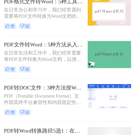
PDF格式文件转Word：5种工具按文件来源和用途对照选择！
错乱、需要手动调整数小时的Word文
在日常办公和学习中，我们经常遇到
档，对职场人来说是多么糟糕的体
需要将PDF文件转换为Word文档的需
验。那么pdf转word如何保留原格式
求。PDF格式的文件如何转Word一直
呢？
赞
踩
是困扰许多用户的难题。无论是需要
编辑合同条款、修改论文内容，还是
调整报告格式，掌握高效的PDF转
PDF文件转Word：5种方法从入门到避坑的实操指南！
Word技巧都至关重要。本文将为您详
在日常生活和工作中，我们经常需要
细介绍几种经过实践验证的有效方
将PDF文件转换为Word文档，以便于
法，帮助您快速解决格式转换问题。
编辑和修改。那么怎么把pdf文件转换
赞
踩
成word呢？本文将详细介绍几种将
PDF文件转换成Word文档的方法，帮
助大家轻松应对这一需求。
PDF转DOC文件：3种方法按Word版本兼容性选择！
PDF（Portable Document Format）文
件因其跨平台兼容性和内容固定性而
广受欢迎，但在某些情况下，我们可
赞
踩
能需要将其转换为DOC（Microsoft
Word文档）格式以进行编辑和修改。
那么pdf文件怎么转换成doc文件呢？
PDF转Word转换路径5选1：在线、软件、手机端各场景最优解！
本文将介绍三种将PDF文件转换成