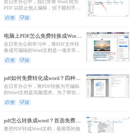
在日常办公中，我们常将 Word 转为
PDF 以防止他人编辑，但下载到手的
PDF 往往又需要修改内容，这时就不
赞
踩
得不将 PDF 再转回 Word。然而，很
多用户尝试后发现：要么转换后排版
错乱，要么工具捆绑广告，甚至文件
电脑上PDF怎么免费转换成Word？四种方法对比与实操指南（附详细表格）!
受损。那么 PDF 如何改成 Word 文
在日常办公和学习中，将PDF文件转
档？本文从 转换质量、操作难度、文
换成可编辑的Word文档是一项非常高
件安全、批量能力 四个维度，对比三
频的需求。PDF虽然版式固定、不易
种主流方法，帮助您快速选出最合适
赞
踩
篡改，但编辑修改较为困难，而Word
的那一种。
文档则更便于调整格式和修改内容。
为了帮你快速选出最适合自己的转换
pdf如何免费转化成word？四种方法对比与实操指南（附详细表格）
方式，下表汇总了四种主流免费方法
在日常办公中，将PDF转换为可编辑
的核心差异：
的Word文档是高频需求。为了帮你快
速选出最适合自己的方案，下表汇总
赞
踩
了四种主流免费方法的核心差异：
pdf怎么转换成word？首选免费工具，复杂文件再上专业软件！
要把PDF转成Word文档，最推荐的做