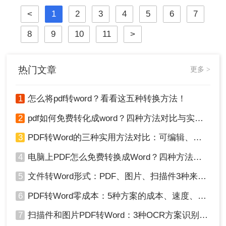
崩坏、扫描件变乱码……
<
1
2
3
4
5
6
7
8
9
10
11
>
热门文章
更多 >
1
怎么将pdf转word？看看这五种转换方法！
2
pdf如何免费转化成word？四种方法对比与实操指南（附详细表格）
3
PDF转Word的三种实用方法对比：可编辑、保格式、避风险！
4
电脑上PDF怎么免费转换成Word？四种方法对比与实操指南（附详细表格）!
5
文件转Word形式：PDF、图片、扫描件3种来源分别怎么处理！
6
PDF转Word零成本：5种方案的成本、速度、精度对比！
7
扫描件和图片PDF转Word：3种OCR方案识别率实测！