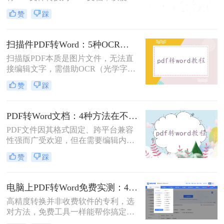
行编辑、修改或进一步处理。然而，
赞
踩
市面上许多PDF转Word工具都需要付
费使用。那么pdf怎么转换成word不花
钱呢？本文将介绍几种不花钱的常用
扫描件PDF转Word：5种OCR方案的识别精度和速度对比！
方法，帮助您轻松实现PDF到Word的
扫描版PDF本质是图片文件，无法直
转换。
接编辑文字，需借助OCR（光学字符
识别）技术提取文字并转换为可编辑
赞
踩
的Word格式。那么扫描pdf怎么转换
成word文档呢？本文将介绍系统梳理
5种主流方案，助您高效完成转换。
PDF转Word文档：4种方法在不同文件类型下的转换效果！
PDF文件因其格式固定、跨平台兼容
性强而广受欢迎，但在需要编辑内容
时，将其转换为可编辑的Word文档成
赞
踩
为刚需。那么pdf怎么转换成word文档
呢？本文将系统梳理6种主流转换方
法，助您高效完成格式转换。
电脑上PDF转Word免费实测：4个方案的转换效果和注意事项！
高精度转换并非收费软件的专利，选
对方法，免费工具一样能帮你搞定复
杂排版。“免费的工具转换效果肯定