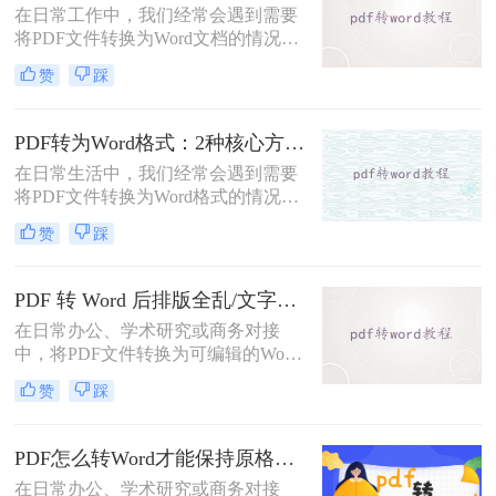
在日常工作中，我们经常会遇到需要
DOC文件的方法。
将PDF文件转换为Word文档的情况，
以便对内容进行编辑或修改。那么pdf
赞
踩
转word怎么转呢？本文将介绍五种将
PDF转换为Word的方法，帮助你选择
最适合自己的转换方式。
PDF转为Word格式：2种核心方法的适用场景和操作差异！
在日常生活中，我们经常会遇到需要
将PDF文件转换为Word格式的情况，
以便于编辑和修改文件内容。那么如
赞
踩
何将pdf转为word格式呢？本文将介绍
两种将PDF转为Word的方法。
PDF 转 Word 后排版全乱/文字错位/串行/乱跑怎么办？3种高保真转换方法全解析
在日常办公、学术研究或商务对接
中，将PDF文件转换为可编辑的Word
文档是极高频的需求。但最令人头疼
赞
踩
的往往不是转换本身，而是转换后出
现的格式错乱、排版崩坏、图片移位
等“惨剧”。面对PDF 转 Word 后排版
PDF怎么转Word才能保持原格式不变/版式不乱？3种专业有效方法全解析！
全乱/文字错位/串行/乱跑怎么办这一
在日常办公、学术研究或商务对接
难题，很多人尝试了各种免费工具却