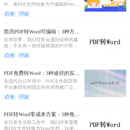
中，将PDF文件转换为可编辑的Word
依然无法解决。
文档是极高频的需求。但最令人头疼
赞
踩
的往往不是转换本身，而是转换后出
现的格式错乱、排版崩坏、图片移位
等“惨剧”。因此，很多人都在苦苦寻
简历PDF转Word可编辑：3种方法保留排版不乱的实测！
找“PDF怎么转Word才能保持原格式
在求职季，我们经常会遇到这样的尴
不变/版式不乱”的完美方案。
尬：手头有一份排版精美的PDF简
历，但招聘系统只允许上传Word格
赞
踩
式，或者HR希望能直接在简历上修
改批注。面对这种情况，掌握pdf简历
怎么转word简历的技巧就显得至关重
PDF免费转Word：3种途径的实际费用、限制和效果对比！
要。直接复制粘贴不仅会打乱排版，
在现代办公环境中，PDF文件因其跨
还可能丢失关键信息。
平台兼容性和固定的布局而被广泛使
用。然而，在需要对内容进行编辑
赞
踩
时，我们往往需要将其转换为Word文
档。那么如何免费转换pdf格式为word
呢？本文将介绍三种常用的免费方法
PDF转Word零成本方案：5种免费路径的适用边界和效果评估！
来实现这一目标。
在日常生活和工作中，我们经常需要
将PDF文件转换为Word文档，以便进