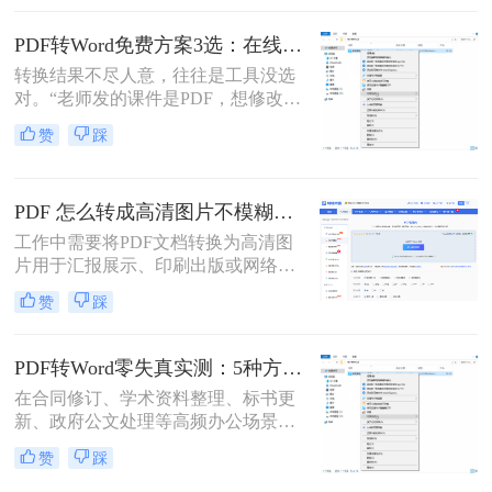
将PDF转换为可编辑的Word文档成为
许多用户的刚需。那么pdf怎么转换成
PDF转Word免费方案3选：在线免费额度、客户端试用和Word自带的区别！
word文档呢？本文将详细介绍五种常
转换结果不尽人意，往往是工具没选
用的PDF转Word方法，帮助您选择最
对。“老师发的课件是PDF，想修改内
适合自己的解决方案。
容怎么办？”“客户发来的合同是
赞
踩
PDF，需要调整条款怎么处理？”从事
办公软件测评多年，小编每天在后台
看到最多的，就是这类关于PDF编辑
PDF 怎么转成高清图片不模糊？5种高清转换方法（2026实测指南）
的“灵魂拷问”。
工作中需要将PDF文档转换为高清图
片用于汇报展示、印刷出版或网络分
享，但转换后图片模糊不清、细节丢
赞
踩
失、放大后出现马赛克……这些"清
晰度灾难"不仅影响专业形象，更可
能导致重要信息无法识别。那么PDF
PDF转Word零失真实测：5种方法按图文复杂度的转换精度排名！
怎么转成高清图片不模糊呢？别再忍
在合同修订、学术资料整理、标书更
受模糊图片！本文直击痛点，提供可
新、政府公文处理等高频办公场景
立即执行的高清转换方案，助您10分
中，将PDF精准转换为可编辑Word文
钟内获得印刷级清晰度！
赞
踩
档是效率刚需，却也是“翻车”重灾
区：文字重叠错位、图片消失、表格