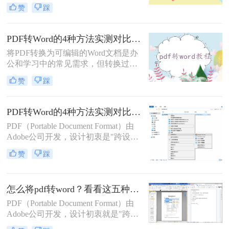
档。然而，当我们需要编辑PDF内容
赞
踩
时，将其转换为Word文档是常见需
求。但许多用户在转换后发现排版混
乱，影响使用体验。那么pdf转word怎
PDF转Word的4种方法实测对比：在线工具、Adobe Acrobat、Word内置与OCR识别方案选择！
么保留原排版呢？本文将介绍两种方
将PDF转换为可编辑的Word文档是办
法，帮助你在PDF转Word时尽可能保
公和学习中的常见需求，但转换过程
留原排版。
中常出现格式错乱、图片丢失等问
赞
踩
题。那么pdf文档怎么转换成word格式
呢？本文将系统介绍几种主流方法，
助你高效完成转换。
PDF转Word的4种方法实测对比（附还原度对比表）！
PDF（Portable Document Format）由
Adobe公司开发，设计初衷是"跨设备
一致性呈现"——无论在什么设备上
赞
踩
打开，排版都完全一样。这个优点也
正是它难以编辑的原因：PDF内部用
固定坐标记录每个文字、图形的精确
怎么将pdf转word？看看这五种转换方法！
位置，而Word是流式排版，内容从上
到下流动、自动换行。
PDF（Portable Document Format）由
Adobe公司开发，设计初衷就是"跨设
备一致性呈现"——无论在什么设备