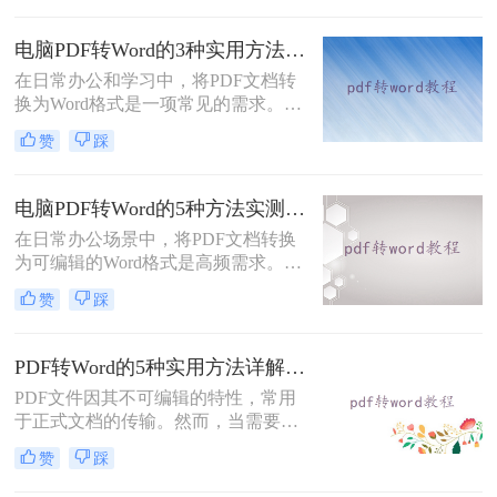
致，但编辑起来却相对麻烦。因此，
找到一种高效、便捷的在线转换方法
电脑PDF转Word的3种实用方法对比：转换软件、Word内置功能与在线工具详解！
显得尤为重要。那么在线pdf怎么转换
在日常办公和学习中，将PDF文档转
成word文档呢？本文将介绍两种在线
换为Word格式是一项常见的需求。
将PDF转换成Word文档的方法。
Word文档因其易于编辑和修改的特点
赞
踩
而备受青睐。那么电脑上pdf怎么转换
成word呢？本文将介绍三种将PDF转
换成Word的实用方法。
电脑PDF转Word的5种方法实测指南：从在线工具到OCR识别与命令行自动化！
在日常办公场景中，将PDF文档转换
为可编辑的Word格式是高频需求。那
么电脑pdf怎么转换成word呢？本文综
赞
踩
合2025年最新技术动态，系统解析
PDF转Word的实战方案。
PDF转Word的5种实用方法详解：含扫描件OCR处理与格式校对指南！
PDF文件因其不可编辑的特性，常用
于正式文档的传输。然而，当需要对
PDF内容进行修改时，将其转换为可
赞
踩
编辑的Word文档是必要的。那么pdf
怎么转换成word呢？本文将介绍5种