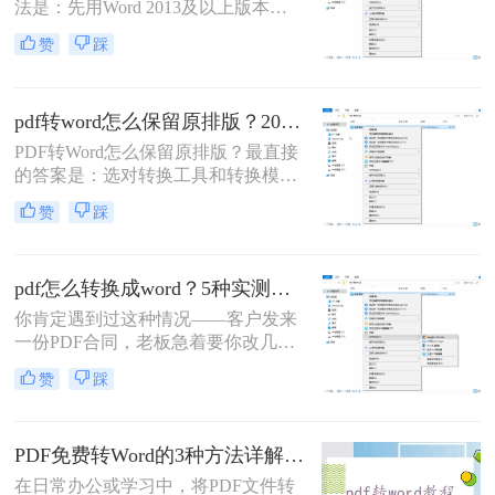
法是：先用Word 2013及以上版本直
接打开PDF（免费、无损）、再用
赞
踩
Google Drive在线转换（免费、云
端），如果遇到扫描件或复杂排版，
最后用专业的转转大师pdf转换器兜
pdf转word怎么保留原排版？2026最新实测，这5种方法从免费到专业全搞定！
底。
PDF转Word怎么保留原排版？最直接
的答案是：选对转换工具和转换模式
——可编辑PDF优先用Word直接打开
赞
踩
或专业转换软件的“排版优先”模式，
扫描件PDF必须用带OCR识别功能的
工具才能还原文字与版面。 这是解决
pdf怎么转换成word？5种实测方法，从免费到专业全攻略！
排版错乱、表格移位、字体变样等问
题的核心原则。
你肯定遇到过这种情况——客户发来
一份PDF合同，老板急着要你改几个
字；老师上传的PDF课件，你想复制
赞
踩
一段做笔记；或者自己扫描的纸质文
件，想直接编辑里面的文字。不管你
是办公室文员、学生，还是自由职业
PDF免费转Word的3种方法详解：复制粘贴、在线工具与Word内置转换效果对比！
者，“pdf怎么转换成word”绝对是高频
刚需。
在日常办公或学习中，将PDF文件转