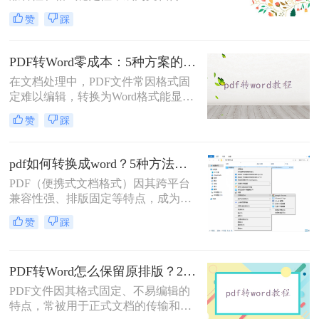
的首选格式。然而，当我们需要编辑
赞
踩
文档内容时，将其转换为Word格式
（.docx）更为方便。那么pdf转换成
word怎么转呢？本文将详细介绍几种
PDF转Word零成本：5种方案的成本、速度、精度对比！
常用的PDF转Word方法，助您轻松完
在文档处理中，PDF文件常因格式固
成转换。
定难以编辑，转换为Word格式能显著
提升工作效率。然而，市面上许多转
赞
踩
换工具需付费或存在隐私风险，那么
如何不花钱将pdf转word呢？本文精选
5种完全免费的解决方案。所有方法
pdf如何转换成word？5种方法从免费到编程实测对比！
均基于官方或开源平台，确保零成
PDF（便携式文档格式）因其跨平台
本、无广告、无数据泄露。无需任何
兼容性强、排版固定等特点，成为文
付费，即可实现高质量转换，告别格
档共享和存档的首选。但若需编辑内
式错乱与隐私担忧！
赞
踩
容或调整格式，需将PDF转换为
Word。那么pdf如何转换成word呢？
本文整理 5种主流转换方法，帮助用
PDF转Word怎么保留原排版？2种方法对比：Adobe Acrobat DC与专业转换软件实测
户高效完成转换。
PDF文件因其格式固定、不易编辑的
特点，常被用于正式文档的传输和存