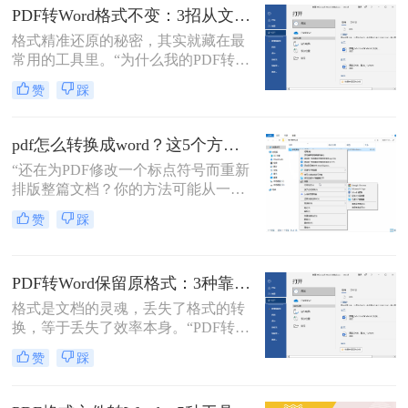
了。
背后，是无数职场人和内容创作者面
PDF转Word格式不变：3招从文件选择到输出设置全流程！
对合同、报告、文献时，渴望高效提
格式精准还原的秘密，其实就藏在最
取、编辑信息的真切需求。
常用的工具里。“为什么我的PDF转成
Word后，格式全乱了？”——这是小
赞
踩
编在后台收到最多的问题之一。相信
无数职场人和内容创作者都曾为此头
疼：一份精心排版的报告、合同或方
pdf怎么转换成word？这5个方法亲测有效，职场人必备技能！
案，转换后却面目全非，表格错位、
“还在为PDF修改一个标点符号而重新
字体变异、版面混乱，不得不花费大
排版整篇文档？你的方法可能从一开
量时间重新调整。
始就错了。”作为一名深耕电脑办公
赞
踩
软件领域多年的测评博主，小编每天
都能在后台看到大量关于文档格式转
换的求助。
PDF转Word保留原格式：3种靠谱方法的关键参数配置！
格式是文档的灵魂，丢失了格式的转
换，等于丢失了效率本身。“PDF转完
Word，排版全乱了，还不如自己重打
赞
踩
一遍！”这是小编在后台收到最多的
吐槽之一。作为一名深耕办公软件领
域多年的测评博主，我深知一份格式