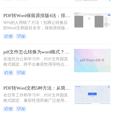
解析5种主流方法，涵盖不同场景，
助你轻松应对各类转换难题。
PDF转Word保留原排版4法：排版优先模式、OCR选项和格式修复全流程！
90%的人用错了方法！别再让转换后
的Word文档面目全非，保留原排版的
秘密就在这里。“这表格怎么全乱
赞
踩
了？”、“字体全变了，我还得一个个
调？”——相信这是无数职场人在将
PDF转为Word文档时，最崩溃的瞬
pdf文件怎么转换为word格式？这3种转换方法可以尝试下！
间。一份精心排版的PDF报告，转换
在现代办公和学习中，PDF文件因其
后却变成需要“二次加工”的混乱文
格式稳定、跨平台兼容性强等特点而
档，不仅浪费时间，更可能引发关键
被广泛使用。然而，当需要编辑PDF
信息错漏的风险。那么pdf转word怎么
赞
踩
文件中的内容时，将其转换为Word格
保留原排版呢？
式变得尤为重要。那么pdf文件怎么转
换为word格式呢？本文将介绍三种简
PDF转Word文档5种方法：从简单复制到专业软件的适用范围！
单实用的方法，帮助您轻松将PDF文
在日常工作和学习中，PDF文件因其
件转换为Word格式。
格式固定、兼容性强而被广泛使用。
然而，PDF的静态特性也带来了编辑
赞
踩
困难的问题。为了便于修改和协作，