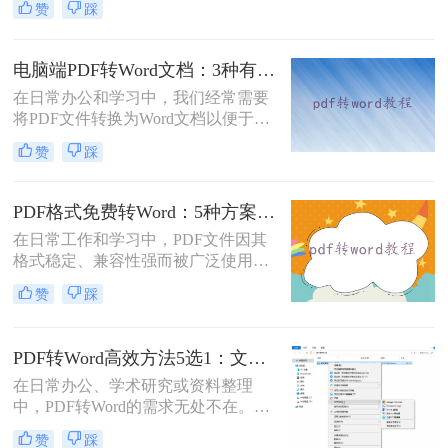
赞
踩
很差吧？”这是我作为办公软件测评
博主最常听到的误解。许多职场人在
处理pdf转word时，往往陷入“收费软
电脑端PDF转Word文档：3种有效方法的具体操作步骤！
件太贵，免费工具怕坑”的两难境
在日常办公和学习中，我们经常需要
地。那么电脑上怎么把pdf转成word免
将PDF文件转换为Word文档以便于编
费呢？
辑和修改。那么电脑上pdf怎么转换成
赞
踩
word文档呢？本文将介绍三种将PDF
转换为Word文档的方法，帮助您轻松
完成PDF到Word的转换。
PDF格式免费转Word：5种方案的速度、精度、文件限制对比！
在日常工作和学习中，PDF文件因其
格式稳定、兼容性强而被广泛使用。
然而，当需要对PDF内容进行编辑
赞
踩
时，很多人会遇到困难。此时，将
PDF转换为可编辑的Word文档就成为
必要操作。面对"pdf格式怎么免费转
PDF转Word高效方法5选1：文件大小和类型决定用哪个！
换成word"这一常见需求，本文将为
在日常办公、学术研究或资料整理
您详细介绍五种安全、高效且完全免
中，PDF转Word的需求无处不在。那
费的转换方法，帮助您轻松实现格式
么pdf怎么转换成word呢？本文将系统
转换。
赞
踩