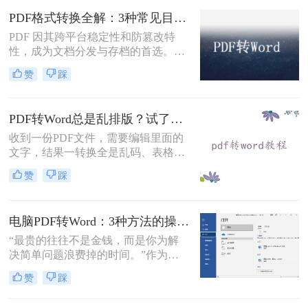
常见且高效的方法，帮助您快速完成
PDF格式转换全解：3种常见目标格式及对应操作方法！
转换。
PDF 因其跨平台稳定性和防篡改特
性，成为文档分发与存档的首选。但
当需要编辑内容、调整格式或提取文
赞
踩
本时，将其转换为可编辑的 Word 文
档（.docx）就成为刚需。那么怎么转
换pdf格式呢？以下分方法解析当前主
PDF转Word总是乱排版？试了好几个办法，这几个真的能用！
流转换途径。
收到一份PDF文件，需要编辑里面的
文字，结果一转换全是乱码、表格错
位、图片跑偏——这种糟心事估计不
赞
踩
少人都遇到过。其实pdf怎么转换成
word这个问题，并不是某一个工具就
能通杀所有情况的，关键得看你手里
电脑PDF转Word：3种方法的操作步骤和常见报错处理！
的PDF是什么类型、要转几个文件、
对排版要求高不高。本文就按不同场
“最贵的往往不是金钱，而是你为解
景，把我自己实际用过、觉得靠谱的
决简单问题浪费掉的时间。”作为专
几种方法整理出来，包括在线直接
注电脑办公软件测评多年的博
赞
踩
转、批量处理、以及对排版要求高时
主，“电脑怎么将pdf转换成word免
该怎么操作，看完你就知道该选哪个
费”是我被问及最多的问题之一。这