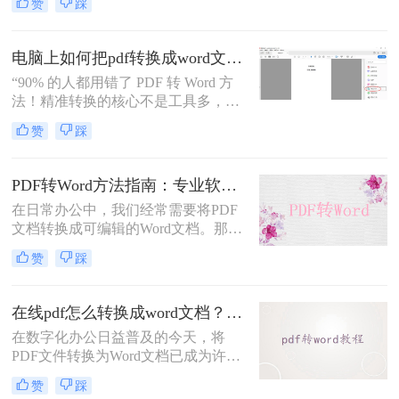
赞
踩
上打开，排版都完全一样。这个优点
也正是它难以编辑的原因：PDF内部
用固定坐标记录每个文字、图形的精
电脑上如何把pdf转换成word文档？这3个高效精准的方法，让你办公效能翻倍！
确位置，而Word是流式排版，内容从
“90% 的人都用错了 PDF 转 Word 方
上到下流动、自动换行。
法！精准转换的核心不是工具多，而
是选对适配场景”职场中，“PDF 转
赞
踩
Word” 是高频刚需 —— 项目报告需提
取数据、合同文件要修改条款、学术
论文需调整格式，稍有不慎就会出现
PDF转Word方法指南：专业软件、在线工具、Word内置与改后缀名4种方案对比！
排版错乱、文字丢失、表格变形等问
在日常办公中，我们经常需要将PDF
题。
文档转换成可编辑的Word文档。那么
如何将pdf转换成word呢？本文将介绍
赞
踩
几种常用的PDF转Word的方法，助您
高效完成文档转换。
在线pdf怎么转换成word文档？PDF猫与转转大师2种在线工具使用指南与功能对比！
在数字化办公日益普及的今天，将
PDF文件转换为Word文档已成为许多
职场人士和学生群体的日常需求。
赞
踩
PDF格式虽然便于分享和保持格式一