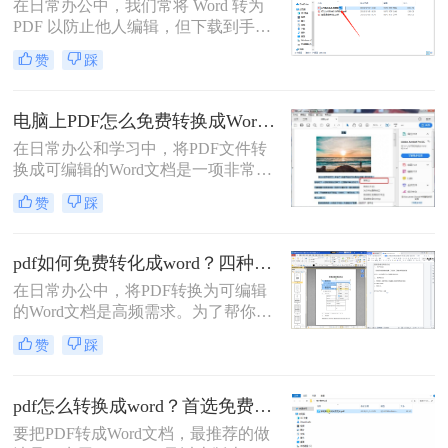
在日常办公中，我们常将 Word 转为
PDF 以防止他人编辑，但下载到手的
PDF 往往又需要修改内容，这时就不
赞
踩
得不将 PDF 再转回 Word。然而，很
多用户尝试后发现：要么转换后排版
错乱，要么工具捆绑广告，甚至文件
电脑上PDF怎么免费转换成Word？四种方法对比与实操指南（附详细表格）!
受损。那么 PDF 如何改成 Word 文
在日常办公和学习中，将PDF文件转
档？本文从 转换质量、操作难度、文
换成可编辑的Word文档是一项非常高
件安全、批量能力 四个维度，对比三
频的需求。PDF虽然版式固定、不易
种主流方法，帮助您快速选出最合适
赞
踩
篡改，但编辑修改较为困难，而Word
的那一种。
文档则更便于调整格式和修改内容。
为了帮你快速选出最适合自己的转换
pdf如何免费转化成word？四种方法对比与实操指南（附详细表格）
方式，下表汇总了四种主流免费方法
在日常办公中，将PDF转换为可编辑
的核心差异：
的Word文档是高频需求。为了帮你快
速选出最适合自己的方案，下表汇总
赞
踩
了四种主流免费方法的核心差异：
pdf怎么转换成word？首选免费工具，复杂文件再上专业软件！
要把PDF转成Word文档，最推荐的做