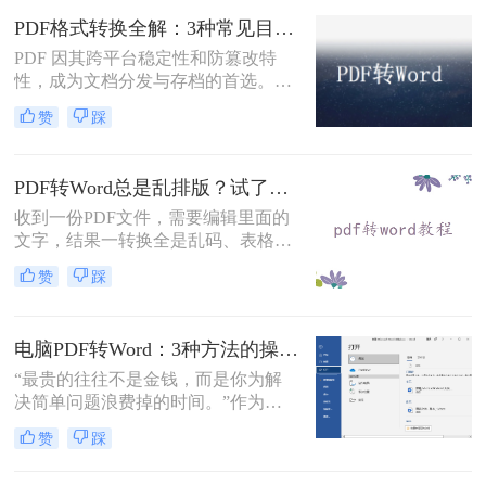
常见且高效的方法，帮助您快速完成
PDF格式转换全解：3种常见目标格式及对应操作方法！
转换。
PDF 因其跨平台稳定性和防篡改特
性，成为文档分发与存档的首选。但
当需要编辑内容、调整格式或提取文
赞
踩
本时，将其转换为可编辑的 Word 文
档（.docx）就成为刚需。那么怎么转
换pdf格式呢？以下分方法解析当前主
PDF转Word总是乱排版？试了好几个办法，这几个真的能用！
流转换途径。
收到一份PDF文件，需要编辑里面的
文字，结果一转换全是乱码、表格错
位、图片跑偏——这种糟心事估计不
赞
踩
少人都遇到过。其实pdf怎么转换成
word这个问题，并不是某一个工具就
能通杀所有情况的，关键得看你手里
电脑PDF转Word：3种方法的操作步骤和常见报错处理！
的PDF是什么类型、要转几个文件、
对排版要求高不高。本文就按不同场
“最贵的往往不是金钱，而是你为解
景，把我自己实际用过、觉得靠谱的
决简单问题浪费掉的时间。”作为专
几种方法整理出来，包括在线直接
注电脑办公软件测评多年的博
赞
踩
转、批量处理、以及对排版要求高时
主，“电脑怎么将pdf转换成word免
该怎么操作，看完你就知道该选哪个
费”是我被问及最多的问题之一。这