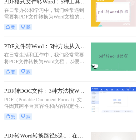
PDF格式文件转Word：5种工具按文件来源和用途对照选择！
错乱、需要手动调整数小时的Word文
在日常办公和学习中，我们经常遇到
档，对职场人来说是多么糟糕的体
需要将PDF文件转换为Word文档的需
验。那么pdf转word如何保留原格式
求。PDF格式的文件如何转Word一直
呢？
赞
踩
是困扰许多用户的难题。无论是需要
编辑合同条款、修改论文内容，还是
调整报告格式，掌握高效的PDF转
PDF文件转Word：5种方法从入门到避坑的实操指南！
Word技巧都至关重要。本文将为您详
在日常生活和工作中，我们经常需要
细介绍几种经过实践验证的有效方
将PDF文件转换为Word文档，以便于
法，帮助您快速解决格式转换问题。
编辑和修改。那么怎么把pdf文件转换
赞
踩
成word呢？本文将详细介绍几种将
PDF文件转换成Word文档的方法，帮
助大家轻松应对这一需求。
PDF转DOC文件：3种方法按Word版本兼容性选择！
PDF（Portable Document Format）文
件因其跨平台兼容性和内容固定性而
广受欢迎，但在某些情况下，我们可
赞
踩
能需要将其转换为DOC（Microsoft
Word文档）格式以进行编辑和修改。
那么pdf文件怎么转换成doc文件呢？
PDF转Word转换路径5选1：在线、软件、手机端各场景最优解！
本文将介绍三种将PDF文件转换成