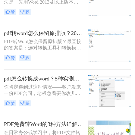
法是：先用Word 2013及以上版本直
接打开PDF（免费、无损）、再用
赞
踩
Google Drive在线转换（免费、云
端），如果遇到扫描件或复杂排版，
最后用专业的转转大师pdf转换器兜
pdf转word怎么保留原排版？2026最新实测，这5种方法从免费到专业全搞定！
底。
PDF转Word怎么保留原排版？最直接
的答案是：选对转换工具和转换模式
——可编辑PDF优先用Word直接打开
赞
踩
或专业转换软件的“排版优先”模式，
扫描件PDF必须用带OCR识别功能的
工具才能还原文字与版面。 这是解决
pdf怎么转换成word？5种实测方法，从免费到专业全攻略！
排版错乱、表格移位、字体变样等问
题的核心原则。
你肯定遇到过这种情况——客户发来
一份PDF合同，老板急着要你改几个
字；老师上传的PDF课件，你想复制
赞
踩
一段做笔记；或者自己扫描的纸质文
件，想直接编辑里面的文字。不管你
是办公室文员、学生，还是自由职业
PDF免费转Word的3种方法详解：复制粘贴、在线工具与Word内置转换效果对比！
者，“pdf怎么转换成word”绝对是高频
刚需。
在日常办公或学习中，将PDF文件转