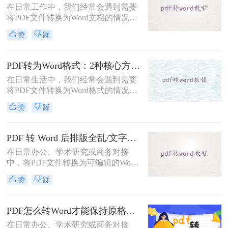
在日常工作中，我们经常会遇到需要
DOC文件的方法。
将PDF文件转换为Word文档的情况，
以便对内容进行编辑或修改。那么pdf
赞
踩
转word怎么转呢？本文将介绍五种将
PDF转换为Word的方法，帮助你选择
最适合自己的转换方式。
PDF转为Word格式：2种核心方法的适用场景和操作差异！
在日常生活中，我们经常会遇到需要
将PDF文件转换为Word格式的情况，
以便于编辑和修改文件内容。那么如
赞
踩
何将pdf转为word格式呢？本文将介绍
两种将PDF转为Word的方法。
PDF 转 Word 后排版全乱/文字错位/串行/乱跑怎么办？3种高保真转换方法全解析
在日常办公、学术研究或商务对接
中，将PDF文件转换为可编辑的Word
文档是极高频的需求。但最令人头疼
赞
踩
的往往不是转换本身，而是转换后出
现的格式错乱、排版崩坏、图片移位
等“惨剧”。面对PDF 转 Word 后排版
PDF怎么转Word才能保持原格式不变/版式不乱？3种专业有效方法全解析！
全乱/文字错位/串行/乱跑怎么办这一
在日常办公、学术研究或商务对接
难题，很多人尝试了各种免费工具却