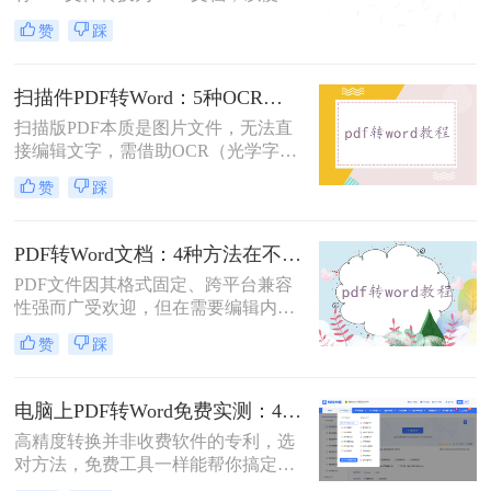
行编辑、修改或进一步处理。然而，
赞
踩
市面上许多PDF转Word工具都需要付
费使用。那么pdf怎么转换成word不花
钱呢？本文将介绍几种不花钱的常用
扫描件PDF转Word：5种OCR方案的识别精度和速度对比！
方法，帮助您轻松实现PDF到Word的
扫描版PDF本质是图片文件，无法直
转换。
接编辑文字，需借助OCR（光学字符
识别）技术提取文字并转换为可编辑
赞
踩
的Word格式。那么扫描pdf怎么转换
成word文档呢？本文将介绍系统梳理
5种主流方案，助您高效完成转换。
PDF转Word文档：4种方法在不同文件类型下的转换效果！
PDF文件因其格式固定、跨平台兼容
性强而广受欢迎，但在需要编辑内容
时，将其转换为可编辑的Word文档成
赞
踩
为刚需。那么pdf怎么转换成word文档
呢？本文将系统梳理6种主流转换方
法，助您高效完成格式转换。
电脑上PDF转Word免费实测：4个方案的转换效果和注意事项！
高精度转换并非收费软件的专利，选
对方法，免费工具一样能帮你搞定复
杂排版。“免费的工具转换效果肯定