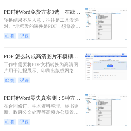
将PDF转换为可编辑的Word文档成为
许多用户的刚需。那么pdf怎么转换成
PDF转Word免费方案3选：在线免费额度、客户端试用和Word自带的区别！
word文档呢？本文将详细介绍五种常
转换结果不尽人意，往往是工具没选
用的PDF转Word方法，帮助您选择最
对。“老师发的课件是PDF，想修改内
适合自己的解决方案。
容怎么办？”“客户发来的合同是
赞
踩
PDF，需要调整条款怎么处理？”从事
办公软件测评多年，小编每天在后台
看到最多的，就是这类关于PDF编辑
PDF 怎么转成高清图片不模糊？5种高清转换方法（2026实测指南）
的“灵魂拷问”。
工作中需要将PDF文档转换为高清图
片用于汇报展示、印刷出版或网络分
享，但转换后图片模糊不清、细节丢
赞
踩
失、放大后出现马赛克……这些"清
晰度灾难"不仅影响专业形象，更可
能导致重要信息无法识别。那么PDF
PDF转Word零失真实测：5种方法按图文复杂度的转换精度排名！
怎么转成高清图片不模糊呢？别再忍
在合同修订、学术资料整理、标书更
受模糊图片！本文直击痛点，提供可
新、政府公文处理等高频办公场景
立即执行的高清转换方案，助您10分
中，将PDF精准转换为可编辑Word文
钟内获得印刷级清晰度！
赞
踩
档是效率刚需，却也是“翻车”重灾
区：文字重叠错位、图片消失、表格