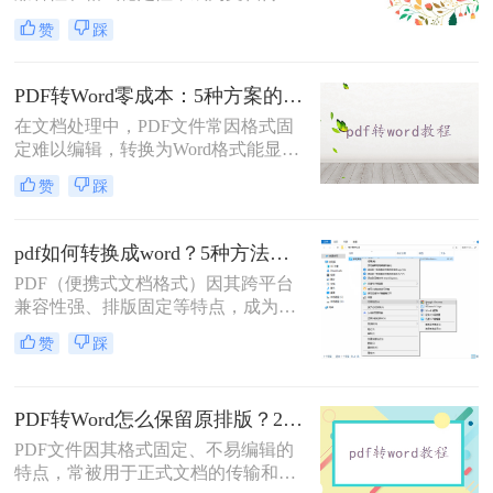
的首选格式。然而，当我们需要编辑
赞
踩
文档内容时，将其转换为Word格式
（.docx）更为方便。那么pdf转换成
word怎么转呢？本文将详细介绍几种
PDF转Word零成本：5种方案的成本、速度、精度对比！
常用的PDF转Word方法，助您轻松完
在文档处理中，PDF文件常因格式固
成转换。
定难以编辑，转换为Word格式能显著
提升工作效率。然而，市面上许多转
赞
踩
换工具需付费或存在隐私风险，那么
如何不花钱将pdf转word呢？本文精选
5种完全免费的解决方案。所有方法
pdf如何转换成word？5种方法从免费到编程实测对比！
均基于官方或开源平台，确保零成
PDF（便携式文档格式）因其跨平台
本、无广告、无数据泄露。无需任何
兼容性强、排版固定等特点，成为文
付费，即可实现高质量转换，告别格
档共享和存档的首选。但若需编辑内
式错乱与隐私担忧！
赞
踩
容或调整格式，需将PDF转换为
Word。那么pdf如何转换成word呢？
本文整理 5种主流转换方法，帮助用
PDF转Word怎么保留原排版？2种方法对比：Adobe Acrobat DC与专业转换软件实测
户高效完成转换。
PDF文件因其格式固定、不易编辑的
特点，常被用于正式文档的传输和存