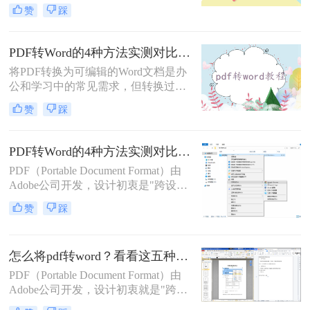
档。然而，当我们需要编辑PDF内容
赞
踩
时，将其转换为Word文档是常见需
求。但许多用户在转换后发现排版混
乱，影响使用体验。那么pdf转word怎
PDF转Word的4种方法实测对比：在线工具、Adobe Acrobat、Word内置与OCR识别方案选择！
么保留原排版呢？本文将介绍两种方
将PDF转换为可编辑的Word文档是办
法，帮助你在PDF转Word时尽可能保
公和学习中的常见需求，但转换过程
留原排版。
中常出现格式错乱、图片丢失等问
赞
踩
题。那么pdf文档怎么转换成word格式
呢？本文将系统介绍几种主流方法，
助你高效完成转换。
PDF转Word的4种方法实测对比（附还原度对比表）！
PDF（Portable Document Format）由
Adobe公司开发，设计初衷是"跨设备
一致性呈现"——无论在什么设备上
赞
踩
打开，排版都完全一样。这个优点也
正是它难以编辑的原因：PDF内部用
固定坐标记录每个文字、图形的精确
怎么将pdf转word？看看这五种转换方法！
位置，而Word是流式排版，内容从上
到下流动、自动换行。
PDF（Portable Document Format）由
Adobe公司开发，设计初衷就是"跨设
备一致性呈现"——无论在什么设备