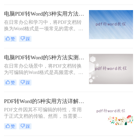
致，但编辑起来却相对麻烦。因此，
找到一种高效、便捷的在线转换方法
电脑PDF转Word的3种实用方法对比：转换软件、Word内置功能与在线工具详解！
显得尤为重要。那么在线pdf怎么转换
在日常办公和学习中，将PDF文档转
成word文档呢？本文将介绍两种在线
换为Word格式是一项常见的需求。
将PDF转换成Word文档的方法。
Word文档因其易于编辑和修改的特点
赞
踩
而备受青睐。那么电脑上pdf怎么转换
成word呢？本文将介绍三种将PDF转
换成Word的实用方法。
电脑PDF转Word的5种方法实测指南：从在线工具到OCR识别与命令行自动化！
在日常办公场景中，将PDF文档转换
为可编辑的Word格式是高频需求。那
么电脑pdf怎么转换成word呢？本文综
赞
踩
合2025年最新技术动态，系统解析
PDF转Word的实战方案。
PDF转Word的5种实用方法详解：含扫描件OCR处理与格式校对指南！
PDF文件因其不可编辑的特性，常用
于正式文档的传输。然而，当需要对
PDF内容进行修改时，将其转换为可
赞
踩
编辑的Word文档是必要的。那么pdf
怎么转换成word呢？本文将介绍5种