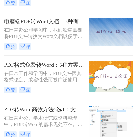
赞
踩
很差吧？”这是我作为办公软件测评
博主最常听到的误解。许多职场人在
处理pdf转word时，往往陷入“收费软
电脑端PDF转Word文档：3种有效方法的具体操作步骤！
件太贵，免费工具怕坑”的两难境
在日常办公和学习中，我们经常需要
地。那么电脑上怎么把pdf转成word免
将PDF文件转换为Word文档以便于编
费呢？
辑和修改。那么电脑上pdf怎么转换成
赞
踩
word文档呢？本文将介绍三种将PDF
转换为Word文档的方法，帮助您轻松
完成PDF到Word的转换。
PDF格式免费转Word：5种方案的速度、精度、文件限制对比！
在日常工作和学习中，PDF文件因其
格式稳定、兼容性强而被广泛使用。
然而，当需要对PDF内容进行编辑
赞
踩
时，很多人会遇到困难。此时，将
PDF转换为可编辑的Word文档就成为
必要操作。面对"pdf格式怎么免费转
PDF转Word高效方法5选1：文件大小和类型决定用哪个！
换成word"这一常见需求，本文将为
在日常办公、学术研究或资料整理
您详细介绍五种安全、高效且完全免
中，PDF转Word的需求无处不在。那
费的转换方法，帮助您轻松实现格式
么pdf怎么转换成word呢？本文将系统
转换。
赞
踩