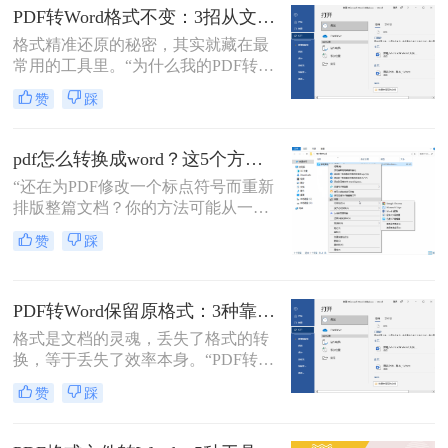
了。
背后，是无数职场人和内容创作者面
PDF转Word格式不变：3招从文件选择到输出设置全流程！
对合同、报告、文献时，渴望高效提
格式精准还原的秘密，其实就藏在最
取、编辑信息的真切需求。
常用的工具里。“为什么我的PDF转成
Word后，格式全乱了？”——这是小
赞
踩
编在后台收到最多的问题之一。相信
无数职场人和内容创作者都曾为此头
疼：一份精心排版的报告、合同或方
pdf怎么转换成word？这5个方法亲测有效，职场人必备技能！
案，转换后却面目全非，表格错位、
“还在为PDF修改一个标点符号而重新
字体变异、版面混乱，不得不花费大
排版整篇文档？你的方法可能从一开
量时间重新调整。
始就错了。”作为一名深耕电脑办公
赞
踩
软件领域多年的测评博主，小编每天
都能在后台看到大量关于文档格式转
换的求助。
PDF转Word保留原格式：3种靠谱方法的关键参数配置！
格式是文档的灵魂，丢失了格式的转
换，等于丢失了效率本身。“PDF转完
Word，排版全乱了，还不如自己重打
赞
踩
一遍！”这是小编在后台收到最多的
吐槽之一。作为一名深耕办公软件领
域多年的测评博主，我深知一份格式