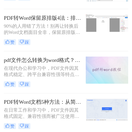
解析5种主流方法，涵盖不同场景，
助你轻松应对各类转换难题。
PDF转Word保留原排版4法：排版优先模式、OCR选项和格式修复全流程！
90%的人用错了方法！别再让转换后
的Word文档面目全非，保留原排版的
秘密就在这里。“这表格怎么全乱
赞
踩
了？”、“字体全变了，我还得一个个
调？”——相信这是无数职场人在将
PDF转为Word文档时，最崩溃的瞬
pdf文件怎么转换为word格式？这3种转换方法可以尝试下！
间。一份精心排版的PDF报告，转换
在现代办公和学习中，PDF文件因其
后却变成需要“二次加工”的混乱文
格式稳定、跨平台兼容性强等特点而
档，不仅浪费时间，更可能引发关键
被广泛使用。然而，当需要编辑PDF
信息错漏的风险。那么pdf转word怎么
赞
踩
文件中的内容时，将其转换为Word格
保留原排版呢？
式变得尤为重要。那么pdf文件怎么转
换为word格式呢？本文将介绍三种简
PDF转Word文档5种方法：从简单复制到专业软件的适用范围！
单实用的方法，帮助您轻松将PDF文
在日常工作和学习中，PDF文件因其
件转换为Word格式。
格式固定、兼容性强而被广泛使用。
然而，PDF的静态特性也带来了编辑
赞
踩
困难的问题。为了便于修改和协作，