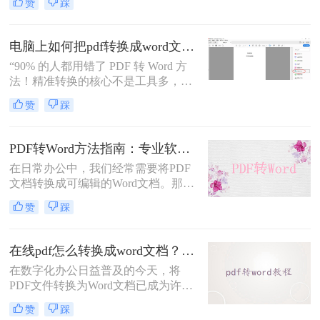
赞
踩
上打开，排版都完全一样。这个优点
也正是它难以编辑的原因：PDF内部
用固定坐标记录每个文字、图形的精
电脑上如何把pdf转换成word文档？这3个高效精准的方法，让你办公效能翻倍！
确位置，而Word是流式排版，内容从
“90% 的人都用错了 PDF 转 Word 方
上到下流动、自动换行。
法！精准转换的核心不是工具多，而
是选对适配场景”职场中，“PDF 转
赞
踩
Word” 是高频刚需 —— 项目报告需提
取数据、合同文件要修改条款、学术
论文需调整格式，稍有不慎就会出现
PDF转Word方法指南：专业软件、在线工具、Word内置与改后缀名4种方案对比！
排版错乱、文字丢失、表格变形等问
在日常办公中，我们经常需要将PDF
题。
文档转换成可编辑的Word文档。那么
如何将pdf转换成word呢？本文将介绍
赞
踩
几种常用的PDF转Word的方法，助您
高效完成文档转换。
在线pdf怎么转换成word文档？PDF猫与转转大师2种在线工具使用指南与功能对比！
在数字化办公日益普及的今天，将
PDF文件转换为Word文档已成为许多
职场人士和学生群体的日常需求。
赞
踩
PDF格式虽然便于分享和保持格式一