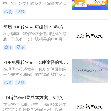
中，将PDF文件转换为可编辑的Word
依然无法解决。
文档是极高频的需求。但最令人头疼
赞
踩
的往往不是转换本身，而是转换后出
现的格式错乱、排版崩坏、图片移位
等“惨剧”。因此，很多人都在苦苦寻
简历PDF转Word可编辑：3种方法保留排版不乱的实测！
找“PDF怎么转Word才能保持原格式
在求职季，我们经常会遇到这样的尴
不变/版式不乱”的完美方案。
尬：手头有一份排版精美的PDF简
历，但招聘系统只允许上传Word格
赞
踩
式，或者HR希望能直接在简历上修
改批注。面对这种情况，掌握pdf简历
怎么转word简历的技巧就显得至关重
PDF免费转Word：3种途径的实际费用、限制和效果对比！
要。直接复制粘贴不仅会打乱排版，
在现代办公环境中，PDF文件因其跨
还可能丢失关键信息。
平台兼容性和固定的布局而被广泛使
用。然而，在需要对内容进行编辑
赞
踩
时，我们往往需要将其转换为Word文
档。那么如何免费转换pdf格式为word
呢？本文将介绍三种常用的免费方法
PDF转Word零成本方案：5种免费路径的适用边界和效果评估！
来实现这一目标。
在日常生活和工作中，我们经常需要
将PDF文件转换为Word文档，以便进