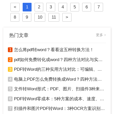
崩坏、扫描件变乱码……
<
1
2
3
4
5
6
7
8
9
10
11
>
热门文章
更多 >
1
怎么将pdf转word？看看这五种转换方法！
2
pdf如何免费转化成word？四种方法对比与实操指南（附详细表格）
3
PDF转Word的三种实用方法对比：可编辑、保格式、避风险！
4
电脑上PDF怎么免费转换成Word？四种方法对比与实操指南（附详细表格）!
5
文件转Word形式：PDF、图片、扫描件3种来源分别怎么处理！
6
PDF转Word零成本：5种方案的成本、速度、精度对比！
7
扫描件和图片PDF转Word：3种OCR方案识别率实测！