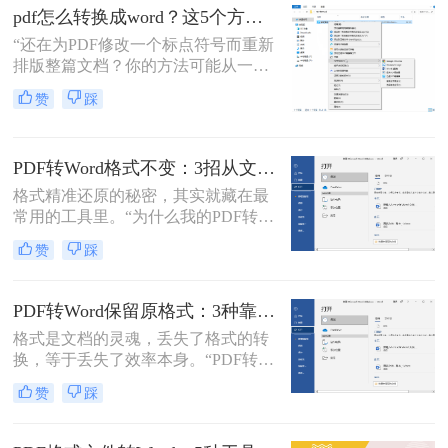
了。
背后，是无数职场人和内容创作者面
pdf怎么转换成word？这5个方法亲测有效，职场人必备技能！
对合同、报告、文献时，渴望高效提
“还在为PDF修改一个标点符号而重新
取、编辑信息的真切需求。
排版整篇文档？你的方法可能从一开
始就错了。”作为一名深耕电脑办公
赞
踩
软件领域多年的测评博主，小编每天
都能在后台看到大量关于文档格式转
换的求助。
PDF转Word格式不变：3招从文件选择到输出设置全流程！
格式精准还原的秘密，其实就藏在最
常用的工具里。“为什么我的PDF转成
Word后，格式全乱了？”——这是小
赞
踩
编在后台收到最多的问题之一。相信
无数职场人和内容创作者都曾为此头
疼：一份精心排版的报告、合同或方
PDF转Word保留原格式：3种靠谱方法的关键参数配置！
案，转换后却面目全非，表格错位、
格式是文档的灵魂，丢失了格式的转
字体变异、版面混乱，不得不花费大
换，等于丢失了效率本身。“PDF转完
量时间重新调整。
Word，排版全乱了，还不如自己重打
赞
踩
一遍！”这是小编在后台收到最多的
吐槽之一。作为一名深耕办公软件领
域多年的测评博主，我深知一份格式