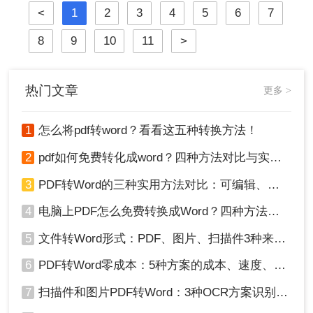
<
1
2
3
4
5
6
7
于Windows 10/11系统实测，系统梳理
5种安全有效方法，明确标注每种方
8
9
10
11
>
案的适用边界与关键细节，助您高效
保留原排版，让文档转换不再是痛
点！
热门文章
更多 >
1
怎么将pdf转word？看看这五种转换方法！
2
pdf如何免费转化成word？四种方法对比与实操指南（附详细表格）
3
PDF转Word的三种实用方法对比：可编辑、保格式、避风险！
4
电脑上PDF怎么免费转换成Word？四种方法对比与实操指南（附详细表格）!
5
文件转Word形式：PDF、图片、扫描件3种来源分别怎么处理！
6
PDF转Word零成本：5种方案的成本、速度、精度对比！
7
扫描件和图片PDF转Word：3种OCR方案识别率实测！