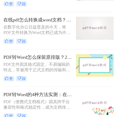
如何将pdf转换成word呢？本文将介绍
赞
踩
几种常用的PDF转Word的方法，助您
高效完成文档转换。
在线pdf怎么转换成word文档？PDF猫与转转大师2种在线工具使用指南与功能对比！
在数字化办公日益普及的今天，将
PDF文件转换为Word文档已成为许多
职场人士和学生群体的日常需求。
赞
踩
PDF格式虽然便于分享和保持格式一
致，但编辑起来却相对麻烦。因此，
找到一种高效、便捷的在线转换方法
PDF转Word怎么保留原排版？2种方法对比：Adobe Acrobat DC与专业转换软件实测
显得尤为重要。那么在线pdf怎么转换
PDF文件因其格式固定、不易编辑的
成word文档呢？本文将介绍两种在线
特点，常被用于正式文档的传输和存
将PDF转换成Word文档的方法。
档。然而，当我们需要编辑PDF内容
赞
踩
时，将其转换为Word文档是常见需
求。但许多用户在转换后发现排版混
乱，影响使用体验。那么pdf转word怎
PDF转Word的4种方法实测：在线工具、Word、Adobe与开源软件对比！！
么保留原排版呢？本文将介绍两种方
PDF（便携式文档格式）因其跨平台
法，帮助你在PDF转Word时尽可能保
兼容性和格式稳定性，成为文档传输
留原排版。
的首选格式。然而，当我们需要编辑
赞
踩