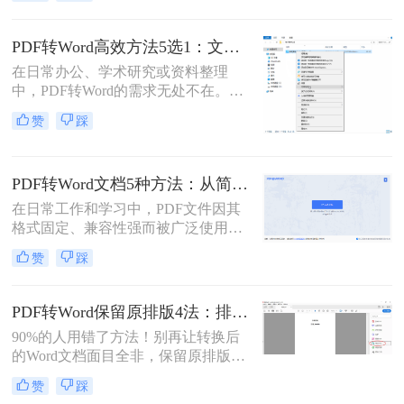
文件中的内容时，将其转换为Word格
式变得尤为重要。那么pdf文件怎么转
换为word格式呢？本文将介绍三种简
PDF转Word高效方法5选1：文件大小和类型决定用哪个！
单实用的方法，帮助您轻松将PDF文
在日常办公、学术研究或资料整理
件转换为Word格式。
中，PDF转Word的需求无处不在。那
么pdf怎么转换成word呢？本文将系统
赞
踩
解析5种主流方法，涵盖不同场景，
助你轻松应对各类转换难题。
PDF转Word文档5种方法：从简单复制到专业软件的适用范围！
在日常工作和学习中，PDF文件因其
格式固定、兼容性强而被广泛使用。
然而，PDF的静态特性也带来了编辑
赞
踩
困难的问题。为了便于修改和协作，
将PDF转换为可编辑的Word文档成为
许多用户的刚需。那么pdf怎么转换成
PDF转Word保留原排版4法：排版优先模式、OCR选项和格式修复全流程！
word文档呢？本文将详细介绍五种常
90%的人用错了方法！别再让转换后
用的PDF转Word方法，帮助您选择最
的Word文档面目全非，保留原排版的
适合自己的解决方案。
秘密就在这里。“这表格怎么全乱
赞
踩
了？”、“字体全变了，我还得一个个