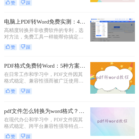
赞
踩
的Word格式。那么扫描pdf怎么转换
成word文档呢？本文将介绍系统梳理
5种主流方案，助您高效完成转换。
电脑上PDF转Word免费实测：4个方案的转换效果和注意事项！
高精度转换并非收费软件的专利，选
对方法，免费工具一样能帮你搞定复
杂排版。“免费的工具转换效果肯定
赞
踩
很差吧？”这是我作为办公软件测评
博主最常听到的误解。许多职场人在
处理pdf转word时，往往陷入“收费软
PDF格式免费转Word：5种方案的速度、精度、文件限制对比！
件太贵，免费工具怕坑”的两难境
在日常工作和学习中，PDF文件因其
地。那么电脑上怎么把pdf转成word免
格式稳定、兼容性强而被广泛使用。
费呢？
然而，当需要对PDF内容进行编辑
赞
踩
时，很多人会遇到困难。此时，将
PDF转换为可编辑的Word文档就成为
必要操作。面对"pdf格式怎么免费转
pdf文件怎么转换为word格式？这3种转换方法可以尝试下！
换成word"这一常见需求，本文将为
在现代办公和学习中，PDF文件因其
您详细介绍五种安全、高效且完全免
格式稳定、跨平台兼容性强等特点而
费的转换方法，帮助您轻松实现格式
被广泛使用。然而，当需要编辑PDF
转换。
赞
踩