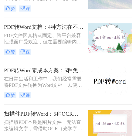
用。然而，在需要对内容进行编辑
赞
踩
时，我们往往需要将其转换为Word文
档。那么如何免费转换pdf格式为word
呢？本文将介绍三种常用的免费方法
PDF转Word文档：4种方法在不同文件类型下的转换效果！
来实现这一目标。
PDF文件因其格式固定、跨平台兼容
性强而广受欢迎，但在需要编辑内容
时，将其转换为可编辑的Word文档成
赞
踩
为刚需。那么pdf怎么转换成word文档
呢？本文将系统梳理6种主流转换方
法，助您高效完成格式转换。
PDF转Word零成本方案：5种免费路径的适用边界和效果评估！
在日常生活和工作中，我们经常需要
将PDF文件转换为Word文档，以便进
行编辑、修改或进一步处理。然而，
赞
踩
市面上许多PDF转Word工具都需要付
费使用。那么pdf怎么转换成word不花
钱呢？本文将介绍几种不花钱的常用
扫描件PDF转Word：5种OCR方案的识别精度和速度对比！
方法，帮助您轻松实现PDF到Word的
扫描版PDF本质是图片文件，无法直
转换。
接编辑文字，需借助OCR（光学字符
识别）技术提取文字并转换为可编辑