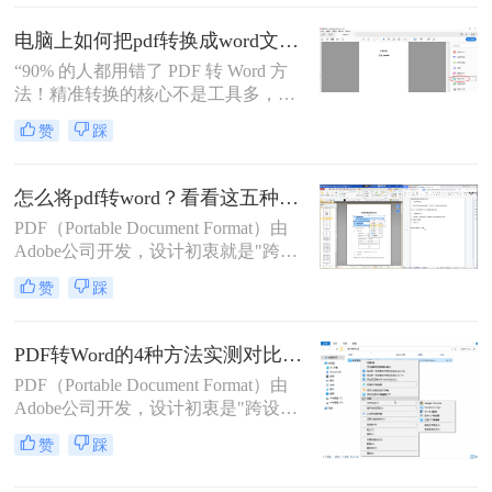
如何不花钱将pdf转word呢？本文精选
5种完全免费的解决方案。所有方法
电脑上如何把pdf转换成word文档？这3个高效精准的方法，让你办公效能翻倍！
均基于官方或开源平台，确保零成
“90% 的人都用错了 PDF 转 Word 方
本、无广告、无数据泄露。无需任何
法！精准转换的核心不是工具多，而
付费，即可实现高质量转换，告别格
是选对适配场景”职场中，“PDF 转
式错乱与隐私担忧！
赞
踩
Word” 是高频刚需 —— 项目报告需提
取数据、合同文件要修改条款、学术
论文需调整格式，稍有不慎就会出现
怎么将pdf转word？看看这五种转换方法！
排版错乱、文字丢失、表格变形等问
PDF（Portable Document Format）由
题。
Adobe公司开发，设计初衷就是"跨设
备一致性呈现"——无论在什么设备
赞
踩
上打开，排版都完全一样。这个优点
也正是它难以编辑的原因：PDF内部
用固定坐标记录每个文字、图形的精
PDF转Word的4种方法实测对比（附还原度对比表）！
确位置，而Word是流式排版，内容从
PDF（Portable Document Format）由
上到下流动、自动换行。
Adobe公司开发，设计初衷是"跨设备
一致性呈现"——无论在什么设备上
赞
踩
打开，排版都完全一样。这个优点也
正是它难以编辑的原因：PDF内部用