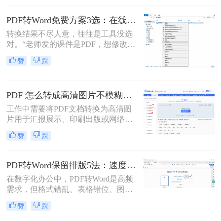
调？”——相信这是无数职场人在将
PDF转为Word文档时，最崩溃的瞬
PDF转Word免费方案3选：在线免费额度、客户端试用和Word自带的区别！
间。一份精心排版的PDF报告，转换
转换结果不尽人意，往往是工具没选
后却变成需要“二次加工”的混乱文
对。“老师发的课件是PDF，想修改内
档，不仅浪费时间，更可能引发关键
容怎么办？”“客户发来的合同是
信息错漏的风险。那么pdf转word怎么
赞
踩
PDF，需要调整条款怎么处理？”从事
保留原排版呢？
办公软件测评多年，小编每天在后台
看到最多的，就是这类关于PDF编辑
PDF 怎么转成高清图片不模糊？5种高清转换方法（2026实测指南）
的“灵魂拷问”。
工作中需要将PDF文档转换为高清图
片用于汇报展示、印刷出版或网络分
享，但转换后图片模糊不清、细节丢
赞
踩
失、放大后出现马赛克……这些"清
晰度灾难"不仅影响专业形象，更可
能导致重要信息无法识别。那么PDF
PDF转Word保留排版5法：速度优先还是排版优先？选择指南！
怎么转成高清图片不模糊呢？别再忍
在数字化办公中，PDF转Word是高频
受模糊图片！本文直击痛点，提供可
需求，但格式错乱、表格错位、图片
立即执行的高清转换方案，助您10分
错位等问题频发。许多用户盲目使用
钟内获得印刷级清晰度！
赞
踩
在线工具，导致文档返工重做。那么
pdf转word怎么保留原排版呢？本文基