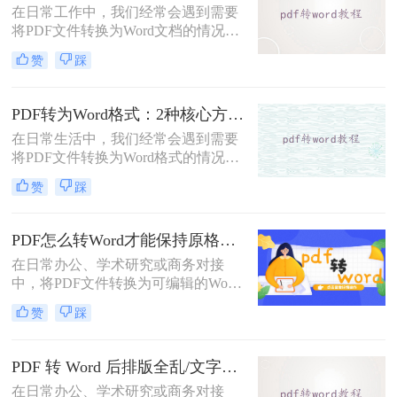
在日常工作中，我们经常会遇到需要
DOC文件的方法。
将PDF文件转换为Word文档的情况，
以便对内容进行编辑或修改。那么pdf
赞
踩
转word怎么转呢？本文将介绍五种将
PDF转换为Word的方法，帮助你选择
最适合自己的转换方式。
PDF转为Word格式：2种核心方法的适用场景和操作差异！
在日常生活中，我们经常会遇到需要
将PDF文件转换为Word格式的情况，
以便于编辑和修改文件内容。那么如
赞
踩
何将pdf转为word格式呢？本文将介绍
两种将PDF转为Word的方法。
PDF怎么转Word才能保持原格式不变/版式不乱？3种专业有效方法全解析！
在日常办公、学术研究或商务对接
中，将PDF文件转换为可编辑的Word
文档是极高频的需求。但最令人头疼
赞
踩
的往往不是转换本身，而是转换后出
现的格式错乱、排版崩坏、图片移位
等“惨剧”。因此，很多人都在苦苦寻
PDF 转 Word 后排版全乱/文字错位/串行/乱跑怎么办？3种高保真转换方法全解析
找“PDF怎么转Word才能保持原格式
在日常办公、学术研究或商务对接
不变/版式不乱”的完美方案。