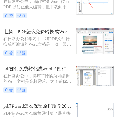
在日常办公中，我们常将 Word 转为
PDF 以防止他人编辑，但下载到手的
PDF 往往又需要修改内容，这时就不
赞
踩
得不将 PDF 再转回 Word。然而，很
多用户尝试后发现：要么转换后排版
错乱，要么工具捆绑广告，甚至文件
电脑上PDF怎么免费转换成Word？四种方法对比与实操指南（附详细表格）!
受损。那么 PDF 如何改成 Word 文
在日常办公和学习中，将PDF文件转
档？本文从 转换质量、操作难度、文
换成可编辑的Word文档是一项非常高
件安全、批量能力 四个维度，对比三
频的需求。PDF虽然版式固定、不易
种主流方法，帮助您快速选出最合适
赞
踩
篡改，但编辑修改较为困难，而Word
的那一种。
文档则更便于调整格式和修改内容。
为了帮你快速选出最适合自己的转换
pdf如何免费转化成word？四种方法对比与实操指南（附详细表格）
方式，下表汇总了四种主流免费方法
在日常办公中，将PDF转换为可编辑
的核心差异：
的Word文档是高频需求。为了帮你快
速选出最适合自己的方案，下表汇总
赞
踩
了四种主流免费方法的核心差异：
pdf转word怎么保留原排版？2026最新实测，这5种方法从免费到专业全搞定！
PDF转Word怎么保留原排版？最直接