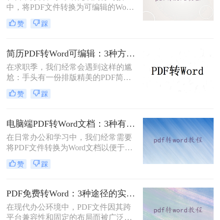
中，将PDF文件转换为可编辑的Word
文档是极高频的需求。但最令人头疼
赞
踩
的往往不是转换本身，而是转换后出
现的格式错乱、排版崩坏、图片移位
等“惨剧”。面对PDF 转 Word 后排版
简历PDF转Word可编辑：3种方法保留排版不乱的实测！
全乱/文字错位/串行/乱跑怎么办这一
在求职季，我们经常会遇到这样的尴
难题，很多人尝试了各种免费工具却
尬：手头有一份排版精美的PDF简
依然无法解决。
历，但招聘系统只允许上传Word格
赞
踩
式，或者HR希望能直接在简历上修
改批注。面对这种情况，掌握pdf简历
怎么转word简历的技巧就显得至关重
电脑端PDF转Word文档：3种有效方法的具体操作步骤！
要。直接复制粘贴不仅会打乱排版，
在日常办公和学习中，我们经常需要
还可能丢失关键信息。
将PDF文件转换为Word文档以便于编
辑和修改。那么电脑上pdf怎么转换成
赞
踩
word文档呢？本文将介绍三种将PDF
转换为Word文档的方法，帮助您轻松
完成PDF到Word的转换。
PDF免费转Word：3种途径的实际费用、限制和效果对比！
在现代办公环境中，PDF文件因其跨
平台兼容性和固定的布局而被广泛使