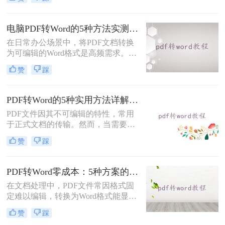
文档内容时，将其转换为Word格式
（.docx）更为方便。那么pdf转换成
word怎么转呢？本文将详细介绍几种
电脑PDF转Word的5种方法实测指南：从在线工具到OCR识别与命令行自动化！
常用的PDF转Word方法，助您轻松完
在日常办公场景中，将PDF文档转换
成转换。
为可编辑的Word格式是高频需求。那
么电脑pdf怎么转换成word呢？本文综
赞
踩
合2025年最新技术动态，系统解析
PDF转Word的实战方案。
PDF转Word的5种实用方法详解：含扫描件OCR处理与格式校对指南！
PDF文件因其不可编辑的特性，常用
于正式文档的传输。然而，当需要对
PDF内容进行修改时，将其转换为可
赞
踩
编辑的Word文档是必要的。那么pdf
怎么转换成word呢？本文将介绍5种
常见且高效的方法，帮助您快速完成
PDF转Word零成本：5种方案的成本、速度、精度对比！
转换。
在文档处理中，PDF文件常因格式固
定难以编辑，转换为Word格式能显著
提升工作效率。然而，市面上许多转
赞
踩
换工具需付费或存在隐私风险，那么