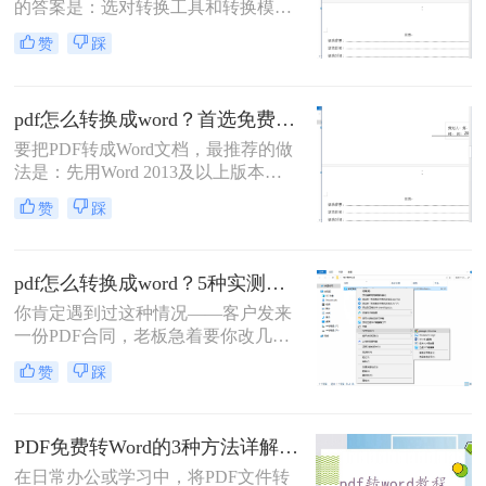
的答案是：选对转换工具和转换模式
——可编辑PDF优先用Word直接打开
赞
踩
或专业转换软件的“排版优先”模式，
扫描件PDF必须用带OCR识别功能的
工具才能还原文字与版面。 这是解决
pdf怎么转换成word？首选免费工具，复杂文件再上专业软件！
排版错乱、表格移位、字体变样等问
题的核心原则。
要把PDF转成Word文档，最推荐的做
法是：先用Word 2013及以上版本直
接打开PDF（免费、无损）、再用
赞
踩
Google Drive在线转换（免费、云
端），如果遇到扫描件或复杂排版，
最后用专业的转转大师pdf转换器兜
pdf怎么转换成word？5种实测方法，从免费到专业全攻略！
底。
你肯定遇到过这种情况——客户发来
一份PDF合同，老板急着要你改几个
字；老师上传的PDF课件，你想复制
赞
踩
一段做笔记；或者自己扫描的纸质文
件，想直接编辑里面的文字。不管你
是办公室文员、学生，还是自由职业
PDF免费转Word的3种方法详解：复制粘贴、在线工具与Word内置转换效果对比！
者，“pdf怎么转换成word”绝对是高频
刚需。
在日常办公或学习中，将PDF文件转