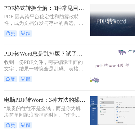
固定坐标记录每个文字、图形的精确
PDF格式转换全解：3种常见目标格式及对应操作方法！
位置，而Word是流式排版，内容从上
到下流动、自动换行。
PDF 因其跨平台稳定性和防篡改特
性，成为文档分发与存档的首选。但
当需要编辑内容、调整格式或提取文
赞
踩
本时，将其转换为可编辑的 Word 文
档（.docx）就成为刚需。那么怎么转
换pdf格式呢？以下分方法解析当前主
PDF转Word总是乱排版？试了好几个办法，这几个真的能用！
流转换途径。
收到一份PDF文件，需要编辑里面的
文字，结果一转换全是乱码、表格错
位、图片跑偏——这种糟心事估计不
赞
踩
少人都遇到过。其实pdf怎么转换成
word这个问题，并不是某一个工具就
能通杀所有情况的，关键得看你手里
电脑PDF转Word：3种方法的操作步骤和常见报错处理！
的PDF是什么类型、要转几个文件、
对排版要求高不高。本文就按不同场
“最贵的往往不是金钱，而是你为解
景，把我自己实际用过、觉得靠谱的
决简单问题浪费掉的时间。”作为专
几种方法整理出来，包括在线直接
注电脑办公软件测评多年的博
赞
踩
转、批量处理、以及对排版要求高时
主，“电脑怎么将pdf转换成word免
该怎么操作，看完你就知道该选哪个
费”是我被问及最多的问题之一。这