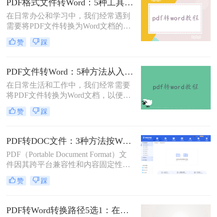
PDF格式文件转Word：5种工具按文件来源和用途对照选择！
错乱、需要手动调整数小时的Word文
在日常办公和学习中，我们经常遇到
档，对职场人来说是多么糟糕的体
需要将PDF文件转换为Word文档的需
验。那么pdf转word如何保留原格式
求。PDF格式的文件如何转Word一直
呢？
赞
踩
是困扰许多用户的难题。无论是需要
编辑合同条款、修改论文内容，还是
调整报告格式，掌握高效的PDF转
PDF文件转Word：5种方法从入门到避坑的实操指南！
Word技巧都至关重要。本文将为您详
在日常生活和工作中，我们经常需要
细介绍几种经过实践验证的有效方
将PDF文件转换为Word文档，以便于
法，帮助您快速解决格式转换问题。
编辑和修改。那么怎么把pdf文件转换
赞
踩
成word呢？本文将详细介绍几种将
PDF文件转换成Word文档的方法，帮
助大家轻松应对这一需求。
PDF转DOC文件：3种方法按Word版本兼容性选择！
PDF（Portable Document Format）文
件因其跨平台兼容性和内容固定性而
广受欢迎，但在某些情况下，我们可
赞
踩
能需要将其转换为DOC（Microsoft
Word文档）格式以进行编辑和修改。
那么pdf文件怎么转换成doc文件呢？
PDF转Word转换路径5选1：在线、软件、手机端各场景最优解！
本文将介绍三种将PDF文件转换成