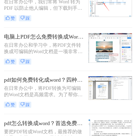
在日常办公中，我们常将 Word 转为
PDF 以防止他人编辑，但下载到手的
PDF 往往又需要修改内容，这时就不
赞
踩
得不将 PDF 再转回 Word。然而，很
多用户尝试后发现：要么转换后排版
错乱，要么工具捆绑广告，甚至文件
电脑上PDF怎么免费转换成Word？四种方法对比与实操指南（附详细表格）!
受损。那么 PDF 如何改成 Word 文
在日常办公和学习中，将PDF文件转
档？本文从 转换质量、操作难度、文
换成可编辑的Word文档是一项非常高
件安全、批量能力 四个维度，对比三
频的需求。PDF虽然版式固定、不易
种主流方法，帮助您快速选出最合适
赞
踩
篡改，但编辑修改较为困难，而Word
的那一种。
文档则更便于调整格式和修改内容。
为了帮你快速选出最适合自己的转换
pdf如何免费转化成word？四种方法对比与实操指南（附详细表格）
方式，下表汇总了四种主流免费方法
在日常办公中，将PDF转换为可编辑
的核心差异：
的Word文档是高频需求。为了帮你快
速选出最适合自己的方案，下表汇总
赞
踩
了四种主流免费方法的核心差异：
pdf怎么转换成word？首选免费工具，复杂文件再上专业软件！
要把PDF转成Word文档，最推荐的做