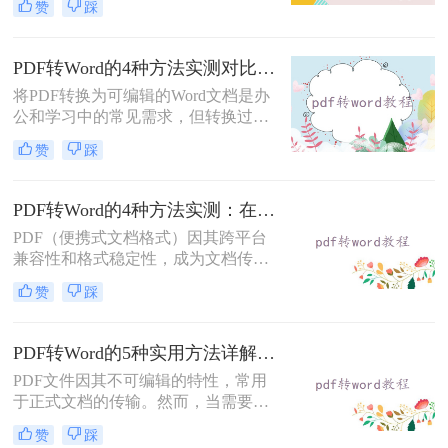
赞
踩
转word文档格式免费呢？本文将介绍
三种实用的免费方法，帮助您轻松实
现PDF到Word的转换。
PDF转Word的4种方法实测对比：在线工具、Adobe Acrobat、Word内置与OCR识别方案选择！
将PDF转换为可编辑的Word文档是办
公和学习中的常见需求，但转换过程
中常出现格式错乱、图片丢失等问
赞
踩
题。那么pdf文档怎么转换成word格式
呢？本文将系统介绍几种主流方法，
助你高效完成转换。
PDF转Word的4种方法实测：在线工具、Word、Adobe与开源软件对比！！
PDF（便携式文档格式）因其跨平台
兼容性和格式稳定性，成为文档传输
的首选格式。然而，当我们需要编辑
赞
踩
文档内容时，将其转换为Word格式
（.docx）更为方便。那么pdf转换成
word怎么转呢？本文将详细介绍几种
PDF转Word的5种实用方法详解：含扫描件OCR处理与格式校对指南！
常用的PDF转Word方法，助您轻松完
PDF文件因其不可编辑的特性，常用
成转换。
于正式文档的传输。然而，当需要对
PDF内容进行修改时，将其转换为可
赞
踩
编辑的Word文档是必要的。那么pdf