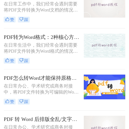
在日常工作中，我们经常会遇到需要
DOC文件的方法。
将PDF文件转换为Word文档的情况，
以便对内容进行编辑或修改。那么pdf
赞
踩
转word怎么转呢？本文将介绍五种将
PDF转换为Word的方法，帮助你选择
最适合自己的转换方式。
PDF转为Word格式：2种核心方法的适用场景和操作差异！
在日常生活中，我们经常会遇到需要
将PDF文件转换为Word格式的情况，
以便于编辑和修改文件内容。那么如
赞
踩
何将pdf转为word格式呢？本文将介绍
两种将PDF转为Word的方法。
PDF怎么转Word才能保持原格式不变/版式不乱？3种专业有效方法全解析！
在日常办公、学术研究或商务对接
中，将PDF文件转换为可编辑的Word
文档是极高频的需求。但最令人头疼
赞
踩
的往往不是转换本身，而是转换后出
现的格式错乱、排版崩坏、图片移位
等“惨剧”。因此，很多人都在苦苦寻
PDF 转 Word 后排版全乱/文字错位/串行/乱跑怎么办？3种高保真转换方法全解析
找“PDF怎么转Word才能保持原格式
在日常办公、学术研究或商务对接
不变/版式不乱”的完美方案。