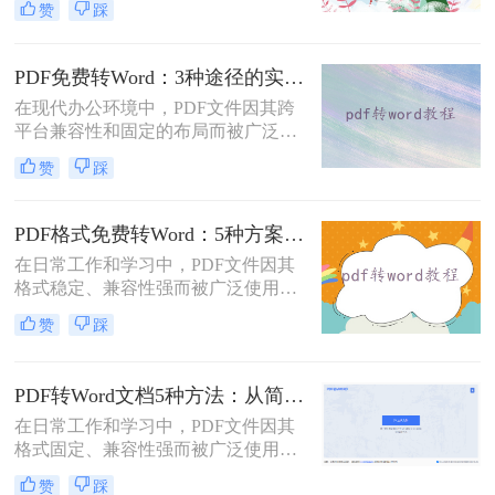
赞
踩
为刚需。那么pdf怎么转换成word文档
呢？本文将系统梳理6种主流转换方
法，助您高效完成格式转换。
PDF免费转Word：3种途径的实际费用、限制和效果对比！
在现代办公环境中，PDF文件因其跨
平台兼容性和固定的布局而被广泛使
用。然而，在需要对内容进行编辑
赞
踩
时，我们往往需要将其转换为Word文
档。那么如何免费转换pdf格式为word
呢？本文将介绍三种常用的免费方法
PDF格式免费转Word：5种方案的速度、精度、文件限制对比！
来实现这一目标。
在日常工作和学习中，PDF文件因其
格式稳定、兼容性强而被广泛使用。
然而，当需要对PDF内容进行编辑
赞
踩
时，很多人会遇到困难。此时，将
PDF转换为可编辑的Word文档就成为
必要操作。面对"pdf格式怎么免费转
PDF转Word文档5种方法：从简单复制到专业软件的适用范围！
换成word"这一常见需求，本文将为
在日常工作和学习中，PDF文件因其
您详细介绍五种安全、高效且完全免
格式固定、兼容性强而被广泛使用。
费的转换方法，帮助您轻松实现格式
然而，PDF的静态特性也带来了编辑
转换。
赞
踩