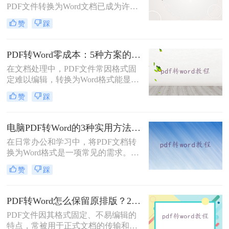
PDF文件转换为Word文档已成为许多
职场人士和学生群体的日常需求。
赞
踩
PDF格式虽然便于分享和保持格式一
致，但编辑起来却相对麻烦。因此，
找到一种高效、便捷的在线转换方法
PDF转Word零成本：5种方案的成本、速度、精度对比！
显得尤为重要。那么在线pdf怎么转换
在文档处理中，PDF文件常因格式固
成word文档呢？本文将介绍两种在线
定难以编辑，转换为Word格式能显著
将PDF转换成Word文档的方法。
提升工作效率。然而，市面上许多转
赞
踩
换工具需付费或存在隐私风险，那么
如何不花钱将pdf转word呢？本文精选
5种完全免费的解决方案。所有方法
电脑PDF转Word的3种实用方法对比：转换软件、Word内置功能与在线工具详解！
均基于官方或开源平台，确保零成
在日常办公和学习中，将PDF文档转
本、无广告、无数据泄露。无需任何
换为Word格式是一项常见的需求。
付费，即可实现高质量转换，告别格
Word文档因其易于编辑和修改的特点
式错乱与隐私担忧！
赞
踩
而备受青睐。那么电脑上pdf怎么转换
成word呢？本文将介绍三种将PDF转
换成Word的实用方法。
PDF转Word怎么保留原排版？2种方法对比：Adobe Acrobat DC与专业转换软件实测
PDF文件因其格式固定、不易编辑的
特点，常被用于正式文档的传输和存