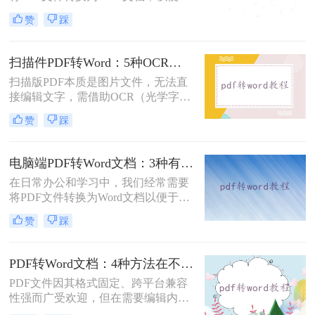
行编辑、修改或进一步处理。然而，
赞
踩
市面上许多PDF转Word工具都需要付
费使用。那么pdf怎么转换成word不花
钱呢？本文将介绍几种不花钱的常用
扫描件PDF转Word：5种OCR方案的识别精度和速度对比！
方法，帮助您轻松实现PDF到Word的
扫描版PDF本质是图片文件，无法直
转换。
接编辑文字，需借助OCR（光学字符
识别）技术提取文字并转换为可编辑
赞
踩
的Word格式。那么扫描pdf怎么转换
成word文档呢？本文将介绍系统梳理
5种主流方案，助您高效完成转换。
电脑端PDF转Word文档：3种有效方法的具体操作步骤！
在日常办公和学习中，我们经常需要
将PDF文件转换为Word文档以便于编
辑和修改。那么电脑上pdf怎么转换成
赞
踩
word文档呢？本文将介绍三种将PDF
转换为Word文档的方法，帮助您轻松
完成PDF到Word的转换。
PDF转Word文档：4种方法在不同文件类型下的转换效果！
PDF文件因其格式固定、跨平台兼容
性强而广受欢迎，但在需要编辑内容
时，将其转换为可编辑的Word文档成