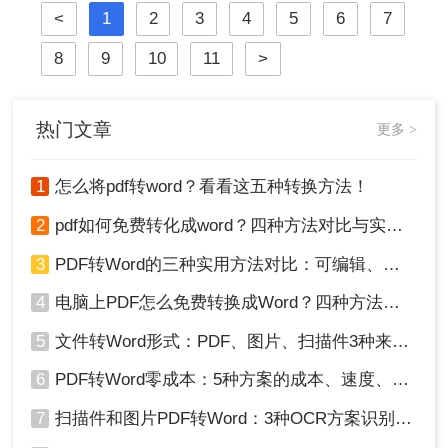
<
1
2
3
4
5
6
7
于Windows 10/11系统实测，系统梳理
5种安全有效方法，明确标注每种方
8
9
10
11
>
案的适用边界与关键细节，助您高效
保留原排版，让文档转换不再是痛
点！
热门文章
更多 >
1
怎么将pdf转word？看看这五种转换方法！
2
pdf如何免费转化成word？四种方法对比与实操指南（附详细表格）
3
PDF转Word的三种实用方法对比：可编辑、保格式、避风险！
4
电脑上PDF怎么免费转换成Word？四种方法对比与实操指南（附详细表格）!
5
文件转Word形式：PDF、图片、扫描件3种来源分别怎么处理！
6
PDF转Word零成本：5种方案的成本、速度、精度对比！
7
扫描件和图片PDF转Word：3种OCR方案识别率实测！