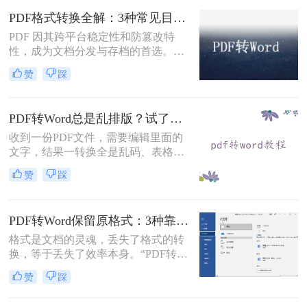
固定坐标记录每个文字、图形的精确
PDF格式转换全解：3种常见目标格式及对应操作方法！
位置，而Word是流式排版，内容从上
到下流动、自动换行。
PDF 因其跨平台稳定性和防篡改特
性，成为文档分发与存档的首选。但
当需要编辑内容、调整格式或提取文
赞
踩
本时，将其转换为可编辑的 Word 文
档（.docx）就成为刚需。那么怎么转
换pdf格式呢？以下分方法解析当前主
PDF转Word总是乱排版？试了好几个办法，这几个真的能用！
流转换途径。
收到一份PDF文件，需要编辑里面的
文字，结果一转换全是乱码、表格错
位、图片跑偏——这种糟心事估计不
赞
踩
少人都遇到过。其实pdf怎么转换成
word这个问题，并不是某一个工具就
能通杀所有情况的，关键得看你手里
PDF转Word保留原格式：3种靠谱方法的关键参数配置！
的PDF是什么类型、要转几个文件、
对排版要求高不高。本文就按不同场
格式是文档的灵魂，丢失了格式的转
景，把我自己实际用过、觉得靠谱的
换，等于丢失了效率本身。“PDF转完
几种方法整理出来，包括在线直接
Word，排版全乱了，还不如自己重打
赞
踩
转、批量处理、以及对排版要求高时
一遍！”这是小编在后台收到最多的
该怎么操作，看完你就知道该选哪个
吐槽之一。作为一名深耕办公软件领