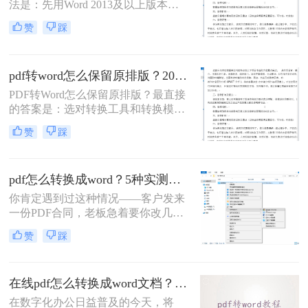
法是：先用Word 2013及以上版本直
接打开PDF（免费、无损）、再用
赞
踩
Google Drive在线转换（免费、云
端），如果遇到扫描件或复杂排版，
最后用专业的转转大师pdf转换器兜
pdf转word怎么保留原排版？2026最新实测，这5种方法从免费到专业全搞定！
底。
PDF转Word怎么保留原排版？最直接
的答案是：选对转换工具和转换模式
——可编辑PDF优先用Word直接打开
赞
踩
或专业转换软件的“排版优先”模式，
扫描件PDF必须用带OCR识别功能的
工具才能还原文字与版面。 这是解决
pdf怎么转换成word？5种实测方法，从免费到专业全攻略！
排版错乱、表格移位、字体变样等问
题的核心原则。
你肯定遇到过这种情况——客户发来
一份PDF合同，老板急着要你改几个
字；老师上传的PDF课件，你想复制
赞
踩
一段做笔记；或者自己扫描的纸质文
件，想直接编辑里面的文字。不管你
是办公室文员、学生，还是自由职业
在线pdf怎么转换成word文档？PDF猫与转转大师2种在线工具使用指南与功能对比！
者，“pdf怎么转换成word”绝对是高频
刚需。
在数字化办公日益普及的今天，将