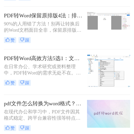
困难的问题。为了便于修改和协作，
将PDF转换为可编辑的Word文档成为
许多用户的刚需。那么pdf怎么转换成
PDF转Word保留原排版4法：排版优先模式、OCR选项和格式修复全流程！
word文档呢？本文将详细介绍五种常
90%的人用错了方法！别再让转换后
用的PDF转Word方法，帮助您选择最
的Word文档面目全非，保留原排版的
适合自己的解决方案。
秘密就在这里。“这表格怎么全乱
赞
踩
了？”、“字体全变了，我还得一个个
调？”——相信这是无数职场人在将
PDF转为Word文档时，最崩溃的瞬
PDF转Word高效方法5选1：文件大小和类型决定用哪个！
间。一份精心排版的PDF报告，转换
在日常办公、学术研究或资料整理
后却变成需要“二次加工”的混乱文
中，PDF转Word的需求无处不在。那
档，不仅浪费时间，更可能引发关键
么pdf怎么转换成word呢？本文将系统
信息错漏的风险。那么pdf转word怎么
赞
踩
解析5种主流方法，涵盖不同场景，
保留原排版呢？
助你轻松应对各类转换难题。
pdf文件怎么转换为word格式？这3种转换方法可以尝试下！
在现代办公和学习中，PDF文件因其
格式稳定、跨平台兼容性强等特点而
被广泛使用。然而，当需要编辑PDF
赞
踩
文件中的内容时，将其转换为Word格