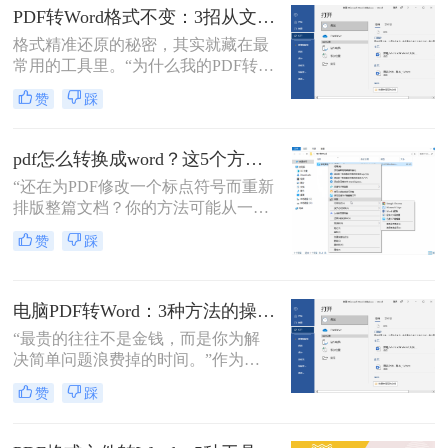
了。
域多年的测评博主，我深知一份格式
PDF转Word格式不变：3招从文件选择到输出设置全流程！
错乱、需要手动调整数小时的Word文
格式精准还原的秘密，其实就藏在最
档，对职场人来说是多么糟糕的体
常用的工具里。“为什么我的PDF转成
验。那么pdf转word如何保留原格式
Word后，格式全乱了？”——这是小
呢？
赞
踩
编在后台收到最多的问题之一。相信
无数职场人和内容创作者都曾为此头
疼：一份精心排版的报告、合同或方
pdf怎么转换成word？这5个方法亲测有效，职场人必备技能！
案，转换后却面目全非，表格错位、
“还在为PDF修改一个标点符号而重新
字体变异、版面混乱，不得不花费大
排版整篇文档？你的方法可能从一开
量时间重新调整。
始就错了。”作为一名深耕电脑办公
赞
踩
软件领域多年的测评博主，小编每天
都能在后台看到大量关于文档格式转
换的求助。
电脑PDF转Word：3种方法的操作步骤和常见报错处理！
“最贵的往往不是金钱，而是你为解
决简单问题浪费掉的时间。”作为专
注电脑办公软件测评多年的博
赞
踩
主，“电脑怎么将pdf转换成word免
费”是我被问及最多的问题之一。这
背后，是无数职场人和内容创作者面