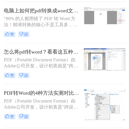
本文整理 5种主流转换方法，帮助用
电脑上如何把pdf转换成word文档？这3个高效精准的方法，让你办公效能翻倍！
户高效完成转换。
“90% 的人都用错了 PDF 转 Word 方
法！精准转换的核心不是工具多，而
是选对适配场景”职场中，“PDF 转
赞
踩
Word” 是高频刚需 —— 项目报告需提
取数据、合同文件要修改条款、学术
论文需调整格式，稍有不慎就会出现
怎么将pdf转word？看看这五种转换方法！
排版错乱、文字丢失、表格变形等问
PDF（Portable Document Format）由
题。
Adobe公司开发，设计初衷就是"跨设
备一致性呈现"——无论在什么设备
赞
踩
上打开，排版都完全一样。这个优点
也正是它难以编辑的原因：PDF内部
用固定坐标记录每个文字、图形的精
PDF转Word的4种方法实测对比（附还原度对比表）！
确位置，而Word是流式排版，内容从
PDF（Portable Document Format）由
上到下流动、自动换行。
Adobe公司开发，设计初衷是"跨设备
一致性呈现"——无论在什么设备上
赞
踩
打开，排版都完全一样。这个优点也
正是它难以编辑的原因：PDF内部用