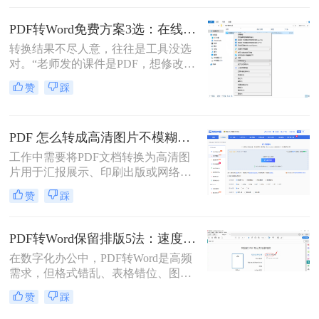
式变得尤为重要。那么pdf文件怎么转
换为word格式呢？本文将介绍三种简
PDF转Word免费方案3选：在线免费额度、客户端试用和Word自带的区别！
单实用的方法，帮助您轻松将PDF文
转换结果不尽人意，往往是工具没选
件转换为Word格式。
对。“老师发的课件是PDF，想修改内
容怎么办？”“客户发来的合同是
赞
踩
PDF，需要调整条款怎么处理？”从事
办公软件测评多年，小编每天在后台
看到最多的，就是这类关于PDF编辑
PDF 怎么转成高清图片不模糊？5种高清转换方法（2026实测指南）
的“灵魂拷问”。
工作中需要将PDF文档转换为高清图
片用于汇报展示、印刷出版或网络分
享，但转换后图片模糊不清、细节丢
赞
踩
失、放大后出现马赛克……这些"清
晰度灾难"不仅影响专业形象，更可
能导致重要信息无法识别。那么PDF
PDF转Word保留排版5法：速度优先还是排版优先？选择指南！
怎么转成高清图片不模糊呢？别再忍
在数字化办公中，PDF转Word是高频
受模糊图片！本文直击痛点，提供可
需求，但格式错乱、表格错位、图片
立即执行的高清转换方案，助您10分
错位等问题频发。许多用户盲目使用
钟内获得印刷级清晰度！
赞
踩
在线工具，导致文档返工重做。那么
pdf转word怎么保留原排版呢？本文基