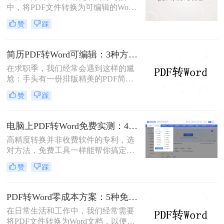
中，将PDF文件转换为可编辑的Word
文档是极高频的需求。但最令人头疼
赞
踩
的往往不是转换本身，而是转换后出
现的格式错乱、排版崩坏、图片移位
等“惨剧”。面对PDF 转 Word 后排版
简历PDF转Word可编辑：3种方法保留排版不乱的实测！
全乱/文字错位/串行/乱跑怎么办这一
在求职季，我们经常会遇到这样的尴
难题，很多人尝试了各种免费工具却
尬：手头有一份排版精美的PDF简
依然无法解决。
历，但招聘系统只允许上传Word格
赞
踩
式，或者HR希望能直接在简历上修
改批注。面对这种情况，掌握pdf简历
怎么转word简历的技巧就显得至关重
电脑上PDF转Word免费实测：4个方案的转换效果和注意事项！
要。直接复制粘贴不仅会打乱排版，
高精度转换并非收费软件的专利，选
还可能丢失关键信息。
对方法，免费工具一样能帮你搞定复
杂排版。“免费的工具转换效果肯定
赞
踩
很差吧？”这是我作为办公软件测评
博主最常听到的误解。许多职场人在
处理pdf转word时，往往陷入“收费软
PDF转Word零成本方案：5种免费路径的适用边界和效果评估！
件太贵，免费工具怕坑”的两难境
在日常生活和工作中，我们经常需要
地。那么电脑上怎么把pdf转成word免
将PDF文件转换为Word文档，以便进
费呢？