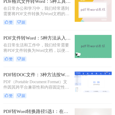
PDF格式文件转Word：5种工具按文件来源和用途对照选择！
对合同、报告、文献时，渴望高效提
在日常办公和学习中，我们经常遇到
取、编辑信息的真切需求。
需要将PDF文件转换为Word文档的需
求。PDF格式的文件如何转Word一直
赞
踩
是困扰许多用户的难题。无论是需要
编辑合同条款、修改论文内容，还是
调整报告格式，掌握高效的PDF转
PDF文件转Word：5种方法从入门到避坑的实操指南！
Word技巧都至关重要。本文将为您详
在日常生活和工作中，我们经常需要
细介绍几种经过实践验证的有效方
将PDF文件转换为Word文档，以便于
法，帮助您快速解决格式转换问题。
编辑和修改。那么怎么把pdf文件转换
赞
踩
成word呢？本文将详细介绍几种将
PDF文件转换成Word文档的方法，帮
助大家轻松应对这一需求。
PDF转DOC文件：3种方法按Word版本兼容性选择！
PDF（Portable Document Format）文
件因其跨平台兼容性和内容固定性而
广受欢迎，但在某些情况下，我们可
赞
踩
能需要将其转换为DOC（Microsoft
Word文档）格式以进行编辑和修改。
那么pdf文件怎么转换成doc文件呢？
PDF转Word转换路径5选1：在线、软件、手机端各场景最优解！
本文将介绍三种将PDF文件转换成