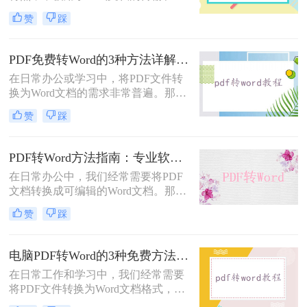
档。然而，当我们需要编辑PDF内容
赞
踩
时，将其转换为Word文档是常见需
求。但许多用户在转换后发现排版混
乱，影响使用体验。那么pdf转word怎
PDF免费转Word的3种方法详解：复制粘贴、在线工具与Word内置转换效果对比！
么保留原排版呢？本文将介绍两种方
在日常办公或学习中，将PDF文件转
法，帮助你在PDF转Word时尽可能保
换为Word文档的需求非常普遍。那么
留原排版。
pdf怎么免费转换成word文档呢？本文
赞
踩
将重点介绍三种免费且无需专业技能
的PDF转Word方法，助您快速解决问
题。
PDF转Word方法指南：专业软件、在线工具、Word内置与改后缀名4种方案对比！
在日常办公中，我们经常需要将PDF
文档转换成可编辑的Word文档。那么
如何将pdf转换成word呢？本文将介绍
赞
踩
几种常用的PDF转Word的方法，助您
高效完成文档转换。
电脑PDF转Word的3种免费方法实测：含效果对比与适用场景说明！
在日常工作和学习中，我们经常需要
将PDF文件转换为Word文档格式，以
便进行编辑和修改。那么电脑pdf怎么