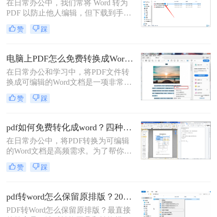
在日常办公中，我们常将 Word 转为
PDF 以防止他人编辑，但下载到手的
PDF 往往又需要修改内容，这时就不
赞
踩
得不将 PDF 再转回 Word。然而，很
多用户尝试后发现：要么转换后排版
错乱，要么工具捆绑广告，甚至文件
电脑上PDF怎么免费转换成Word？四种方法对比与实操指南（附详细表格）!
受损。那么 PDF 如何改成 Word 文
在日常办公和学习中，将PDF文件转
档？本文从 转换质量、操作难度、文
换成可编辑的Word文档是一项非常高
件安全、批量能力 四个维度，对比三
频的需求。PDF虽然版式固定、不易
种主流方法，帮助您快速选出最合适
赞
踩
篡改，但编辑修改较为困难，而Word
的那一种。
文档则更便于调整格式和修改内容。
为了帮你快速选出最适合自己的转换
pdf如何免费转化成word？四种方法对比与实操指南（附详细表格）
方式，下表汇总了四种主流免费方法
在日常办公中，将PDF转换为可编辑
的核心差异：
的Word文档是高频需求。为了帮你快
速选出最适合自己的方案，下表汇总
赞
踩
了四种主流免费方法的核心差异：
pdf转word怎么保留原排版？2026最新实测，这5种方法从免费到专业全搞定！
PDF转Word怎么保留原排版？最直接