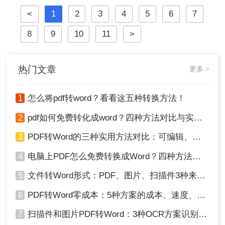
崩坏、扫描件变乱码……
<
1
2
3
4
5
6
7
8
9
10
11
>
热门文章
更多 >
1
怎么将pdf转word？看看这五种转换方法！
2
pdf如何免费转化成word？四种方法对比与实操指南（附详细表格）
3
PDF转Word的三种实用方法对比：可编辑、保格式、避风险！
4
电脑上PDF怎么免费转换成Word？四种方法对比与实操指南（附详细表格）!
5
文件转Word形式：PDF、图片、扫描件3种来源分别怎么处理！
6
PDF转Word零成本：5种方案的成本、速度、精度对比！
7
扫描件和图片PDF转Word：3种OCR方案识别率实测！