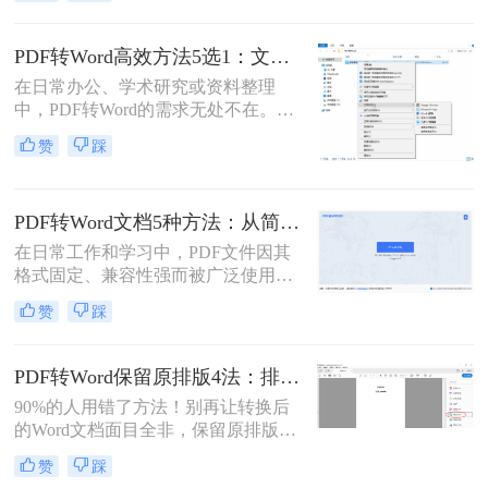
文件中的内容时，将其转换为Word格
式变得尤为重要。那么pdf文件怎么转
换为word格式呢？本文将介绍三种简
PDF转Word高效方法5选1：文件大小和类型决定用哪个！
单实用的方法，帮助您轻松将PDF文
在日常办公、学术研究或资料整理
件转换为Word格式。
中，PDF转Word的需求无处不在。那
么pdf怎么转换成word呢？本文将系统
赞
踩
解析5种主流方法，涵盖不同场景，
助你轻松应对各类转换难题。
PDF转Word文档5种方法：从简单复制到专业软件的适用范围！
在日常工作和学习中，PDF文件因其
格式固定、兼容性强而被广泛使用。
然而，PDF的静态特性也带来了编辑
赞
踩
困难的问题。为了便于修改和协作，
将PDF转换为可编辑的Word文档成为
许多用户的刚需。那么pdf怎么转换成
PDF转Word保留原排版4法：排版优先模式、OCR选项和格式修复全流程！
word文档呢？本文将详细介绍五种常
90%的人用错了方法！别再让转换后
用的PDF转Word方法，帮助您选择最
的Word文档面目全非，保留原排版的
适合自己的解决方案。
秘密就在这里。“这表格怎么全乱
赞
踩
了？”、“字体全变了，我还得一个个