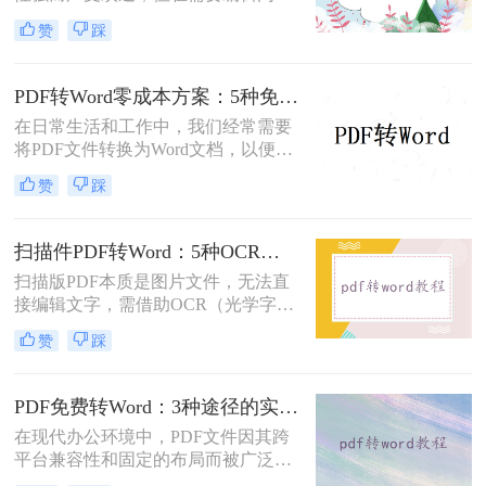
时，将其转换为可编辑的Word文档成
赞
踩
为刚需。那么pdf怎么转换成word文档
呢？本文将系统梳理6种主流转换方
法，助您高效完成格式转换。
PDF转Word零成本方案：5种免费路径的适用边界和效果评估！
在日常生活和工作中，我们经常需要
将PDF文件转换为Word文档，以便进
行编辑、修改或进一步处理。然而，
赞
踩
市面上许多PDF转Word工具都需要付
费使用。那么pdf怎么转换成word不花
钱呢？本文将介绍几种不花钱的常用
扫描件PDF转Word：5种OCR方案的识别精度和速度对比！
方法，帮助您轻松实现PDF到Word的
扫描版PDF本质是图片文件，无法直
转换。
接编辑文字，需借助OCR（光学字符
识别）技术提取文字并转换为可编辑
赞
踩
的Word格式。那么扫描pdf怎么转换
成word文档呢？本文将介绍系统梳理
5种主流方案，助您高效完成转换。
PDF免费转Word：3种途径的实际费用、限制和效果对比！
在现代办公环境中，PDF文件因其跨
平台兼容性和固定的布局而被广泛使
用。然而，在需要对内容进行编辑