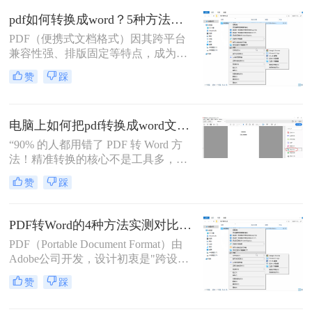
用固定坐标记录每个文字、图形的精
pdf如何转换成word？5种方法从免费到编程实测对比！
确位置，而Word是流式排版，内容从
PDF（便携式文档格式）因其跨平台
上到下流动、自动换行。
兼容性强、排版固定等特点，成为文
档共享和存档的首选。但若需编辑内
赞
踩
容或调整格式，需将PDF转换为
Word。那么pdf如何转换成word呢？
本文整理 5种主流转换方法，帮助用
电脑上如何把pdf转换成word文档？这3个高效精准的方法，让你办公效能翻倍！
户高效完成转换。
“90% 的人都用错了 PDF 转 Word 方
法！精准转换的核心不是工具多，而
是选对适配场景”职场中，“PDF 转
赞
踩
Word” 是高频刚需 —— 项目报告需提
取数据、合同文件要修改条款、学术
论文需调整格式，稍有不慎就会出现
PDF转Word的4种方法实测对比（附还原度对比表）！
排版错乱、文字丢失、表格变形等问
PDF（Portable Document Format）由
题。
Adobe公司开发，设计初衷是"跨设备
一致性呈现"——无论在什么设备上
赞
踩
打开，排版都完全一样。这个优点也
正是它难以编辑的原因：PDF内部用