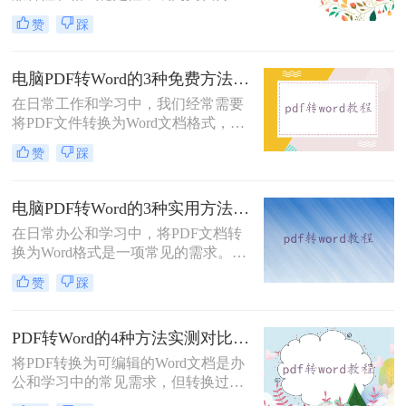
的首选格式。然而，当我们需要编辑
赞
踩
文档内容时，将其转换为Word格式
（.docx）更为方便。那么pdf转换成
word怎么转呢？本文将详细介绍几种
电脑PDF转Word的3种免费方法实测：含效果对比与适用场景说明！
常用的PDF转Word方法，助您轻松完
在日常工作和学习中，我们经常需要
成转换。
将PDF文件转换为Word文档格式，以
便进行编辑和修改。那么电脑pdf怎么
赞
踩
转word文档格式免费呢？本文将介绍
三种实用的免费方法，帮助您轻松实
现PDF到Word的转换。
电脑PDF转Word的3种实用方法对比：转换软件、Word内置功能与在线工具详解！
在日常办公和学习中，将PDF文档转
换为Word格式是一项常见的需求。
Word文档因其易于编辑和修改的特点
赞
踩
而备受青睐。那么电脑上pdf怎么转换
成word呢？本文将介绍三种将PDF转
换成Word的实用方法。
PDF转Word的4种方法实测对比：在线工具、Adobe Acrobat、Word内置与OCR识别方案选择！
将PDF转换为可编辑的Word文档是办
公和学习中的常见需求，但转换过程
中常出现格式错乱、图片丢失等问