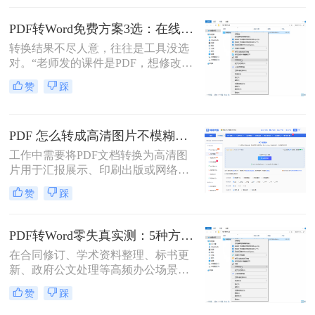
调？”——相信这是无数职场人在将
PDF转为Word文档时，最崩溃的瞬
PDF转Word免费方案3选：在线免费额度、客户端试用和Word自带的区别！
间。一份精心排版的PDF报告，转换
转换结果不尽人意，往往是工具没选
后却变成需要“二次加工”的混乱文
对。“老师发的课件是PDF，想修改内
档，不仅浪费时间，更可能引发关键
容怎么办？”“客户发来的合同是
信息错漏的风险。那么pdf转word怎么
赞
踩
PDF，需要调整条款怎么处理？”从事
保留原排版呢？
办公软件测评多年，小编每天在后台
看到最多的，就是这类关于PDF编辑
PDF 怎么转成高清图片不模糊？5种高清转换方法（2026实测指南）
的“灵魂拷问”。
工作中需要将PDF文档转换为高清图
片用于汇报展示、印刷出版或网络分
享，但转换后图片模糊不清、细节丢
赞
踩
失、放大后出现马赛克……这些"清
晰度灾难"不仅影响专业形象，更可
能导致重要信息无法识别。那么PDF
PDF转Word零失真实测：5种方法按图文复杂度的转换精度排名！
怎么转成高清图片不模糊呢？别再忍
在合同修订、学术资料整理、标书更
受模糊图片！本文直击痛点，提供可
新、政府公文处理等高频办公场景
立即执行的高清转换方案，助您10分
中，将PDF精准转换为可编辑Word文
钟内获得印刷级清晰度！
赞
踩
档是效率刚需，却也是“翻车”重灾
区：文字重叠错位、图片消失、表格