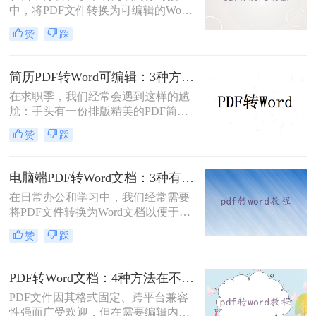
中，将PDF文件转换为可编辑的Word
文档是极高频的需求。但最令人头疼
赞
踩
的往往不是转换本身，而是转换后出
现的格式错乱、排版崩坏、图片移位
等“惨剧”。面对PDF 转 Word 后排版
简历PDF转Word可编辑：3种方法保留排版不乱的实测！
全乱/文字错位/串行/乱跑怎么办这一
在求职季，我们经常会遇到这样的尴
难题，很多人尝试了各种免费工具却
尬：手头有一份排版精美的PDF简
依然无法解决。
历，但招聘系统只允许上传Word格
赞
踩
式，或者HR希望能直接在简历上修
改批注。面对这种情况，掌握pdf简历
怎么转word简历的技巧就显得至关重
电脑端PDF转Word文档：3种有效方法的具体操作步骤！
要。直接复制粘贴不仅会打乱排版，
在日常办公和学习中，我们经常需要
还可能丢失关键信息。
将PDF文件转换为Word文档以便于编
辑和修改。那么电脑上pdf怎么转换成
赞
踩
word文档呢？本文将介绍三种将PDF
转换为Word文档的方法，帮助您轻松
完成PDF到Word的转换。
PDF转Word文档：4种方法在不同文件类型下的转换效果！
PDF文件因其格式固定、跨平台兼容
性强而广受欢迎，但在需要编辑内容