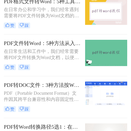
PDF格式文件转Word：5种工具按文件来源和用途对照选择！
错乱、需要手动调整数小时的Word文
在日常办公和学习中，我们经常遇到
档，对职场人来说是多么糟糕的体
需要将PDF文件转换为Word文档的需
验。那么pdf转word如何保留原格式
求。PDF格式的文件如何转Word一直
呢？
赞
踩
是困扰许多用户的难题。无论是需要
编辑合同条款、修改论文内容，还是
调整报告格式，掌握高效的PDF转
PDF文件转Word：5种方法从入门到避坑的实操指南！
Word技巧都至关重要。本文将为您详
在日常生活和工作中，我们经常需要
细介绍几种经过实践验证的有效方
将PDF文件转换为Word文档，以便于
法，帮助您快速解决格式转换问题。
编辑和修改。那么怎么把pdf文件转换
赞
踩
成word呢？本文将详细介绍几种将
PDF文件转换成Word文档的方法，帮
助大家轻松应对这一需求。
PDF转DOC文件：3种方法按Word版本兼容性选择！
PDF（Portable Document Format）文
件因其跨平台兼容性和内容固定性而
广受欢迎，但在某些情况下，我们可
赞
踩
能需要将其转换为DOC（Microsoft
Word文档）格式以进行编辑和修改。
那么pdf文件怎么转换成doc文件呢？
PDF转Word转换路径5选1：在线、软件、手机端各场景最优解！
本文将介绍三种将PDF文件转换成