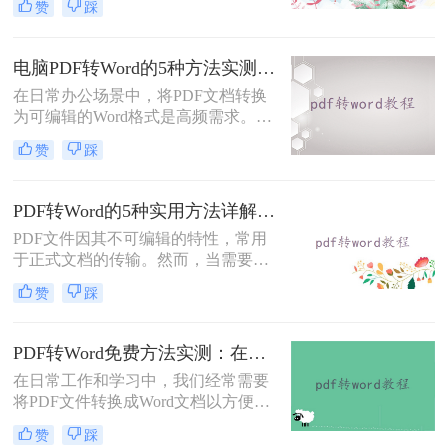
赞
踩
题。那么pdf文档怎么转换成word格式
呢？本文将系统介绍几种主流方法，
助你高效完成转换。
电脑PDF转Word的5种方法实测指南：从在线工具到OCR识别与命令行自动化！
在日常办公场景中，将PDF文档转换
为可编辑的Word格式是高频需求。那
么电脑pdf怎么转换成word呢？本文综
赞
踩
合2025年最新技术动态，系统解析
PDF转Word的实战方案。
PDF转Word的5种实用方法详解：含扫描件OCR处理与格式校对指南！
PDF文件因其不可编辑的特性，常用
于正式文档的传输。然而，当需要对
PDF内容进行修改时，将其转换为可
赞
踩
编辑的Word文档是必要的。那么pdf
怎么转换成word呢？本文将介绍5种
常见且高效的方法，帮助您快速完成
PDF转Word免费方法实测：在线工具、Word内置功能与手动复制3种方式对比！
转换。
在日常工作和学习中，我们经常需要
将PDF文件转换成Word文档以方便编
辑。那么怎么不花钱把pdf转成word
赞
踩
呢？以下是三种可以免费使用的PDF