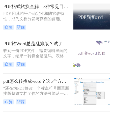
固定坐标记录每个文字、图形的精确
PDF格式转换全解：3种常见目标格式及对应操作方法！
位置，而Word是流式排版，内容从上
到下流动、自动换行。
PDF 因其跨平台稳定性和防篡改特
性，成为文档分发与存档的首选。但
当需要编辑内容、调整格式或提取文
赞
踩
本时，将其转换为可编辑的 Word 文
档（.docx）就成为刚需。那么怎么转
换pdf格式呢？以下分方法解析当前主
PDF转Word总是乱排版？试了好几个办法，这几个真的能用！
流转换途径。
收到一份PDF文件，需要编辑里面的
文字，结果一转换全是乱码、表格错
位、图片跑偏——这种糟心事估计不
赞
踩
少人都遇到过。其实pdf怎么转换成
word这个问题，并不是某一个工具就
能通杀所有情况的，关键得看你手里
pdf怎么转换成word？这5个方法亲测有效，职场人必备技能！
的PDF是什么类型、要转几个文件、
对排版要求高不高。本文就按不同场
“还在为PDF修改一个标点符号而重新
景，把我自己实际用过、觉得靠谱的
排版整篇文档？你的方法可能从一开
几种方法整理出来，包括在线直接
始就错了。”作为一名深耕电脑办公
赞
踩
转、批量处理、以及对排版要求高时
软件领域多年的测评博主，小编每天
该怎么操作，看完你就知道该选哪个
都能在后台看到大量关于文档格式转