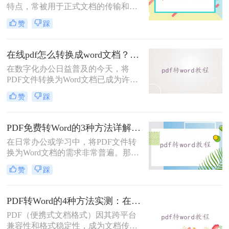
特点，常被用于正式文档的传输和存
档。然而，当我们需要编辑PDF内容
赞
踩
时，将其转换为Word文档是常见需
求。但许多用户在转换后发现排版混
乱，影响使用体验。那么pdf转word怎
在线pdf怎么转换成word文档？PDF猫与转转大师2种在线工具使用指南与功能对比！
么保留原排版呢？本文将介绍两种方
在数字化办公日益普及的今天，将
法，帮助你在PDF转Word时尽可能保
PDF文件转换为Word文档已成为许多
留原排版。
职场人士和学生群体的日常需求。
赞
踩
PDF格式虽然便于分享和保持格式一
致，但编辑起来却相对麻烦。因此，
找到一种高效、便捷的在线转换方法
PDF免费转Word的3种方法详解：复制粘贴、在线工具与Word内置转换效果对比！
显得尤为重要。那么在线pdf怎么转换
在日常办公或学习中，将PDF文件转
成word文档呢？本文将介绍两种在线
换为Word文档的需求非常普遍。那么
将PDF转换成Word文档的方法。
pdf怎么免费转换成word文档呢？本文
赞
踩
将重点介绍三种免费且无需专业技能
的PDF转Word方法，助您快速解决问
题。
PDF转Word的4种方法实测：在线工具、Word、Adobe与开源软件对比！！
PDF（便携式文档格式）因其跨平台
兼容性和格式稳定性，成为文档传输