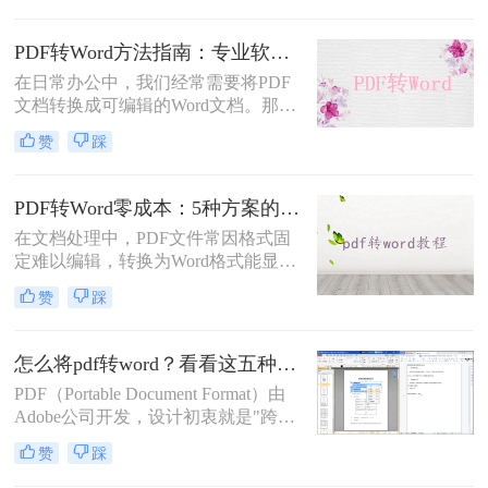
转Word的方法，帮助您根据具体需求
选择最适合的方式。
PDF转Word方法指南：专业软件、在线工具、Word内置与改后缀名4种方案对比！
在日常办公中，我们经常需要将PDF
文档转换成可编辑的Word文档。那么
如何将pdf转换成word呢？本文将介绍
赞
踩
几种常用的PDF转Word的方法，助您
高效完成文档转换。
PDF转Word零成本：5种方案的成本、速度、精度对比！
在文档处理中，PDF文件常因格式固
定难以编辑，转换为Word格式能显著
提升工作效率。然而，市面上许多转
赞
踩
换工具需付费或存在隐私风险，那么
如何不花钱将pdf转word呢？本文精选
5种完全免费的解决方案。所有方法
怎么将pdf转word？看看这五种转换方法！
均基于官方或开源平台，确保零成
PDF（Portable Document Format）由
本、无广告、无数据泄露。无需任何
Adobe公司开发，设计初衷就是"跨设
付费，即可实现高质量转换，告别格
备一致性呈现"——无论在什么设备
式错乱与隐私担忧！
赞
踩
上打开，排版都完全一样。这个优点
也正是它难以编辑的原因：PDF内部