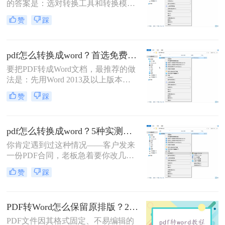
的答案是：选对转换工具和转换模式
——可编辑PDF优先用Word直接打开
赞
踩
或专业转换软件的“排版优先”模式，
扫描件PDF必须用带OCR识别功能的
工具才能还原文字与版面。 这是解决
pdf怎么转换成word？首选免费工具，复杂文件再上专业软件！
排版错乱、表格移位、字体变样等问
题的核心原则。
要把PDF转成Word文档，最推荐的做
法是：先用Word 2013及以上版本直
接打开PDF（免费、无损）、再用
赞
踩
Google Drive在线转换（免费、云
端），如果遇到扫描件或复杂排版，
最后用专业的转转大师pdf转换器兜
pdf怎么转换成word？5种实测方法，从免费到专业全攻略！
底。
你肯定遇到过这种情况——客户发来
一份PDF合同，老板急着要你改几个
字；老师上传的PDF课件，你想复制
赞
踩
一段做笔记；或者自己扫描的纸质文
件，想直接编辑里面的文字。不管你
是办公室文员、学生，还是自由职业
PDF转Word怎么保留原排版？2种方法对比：Adobe Acrobat DC与专业转换软件实测
者，“pdf怎么转换成word”绝对是高频
刚需。
PDF文件因其格式固定、不易编辑的