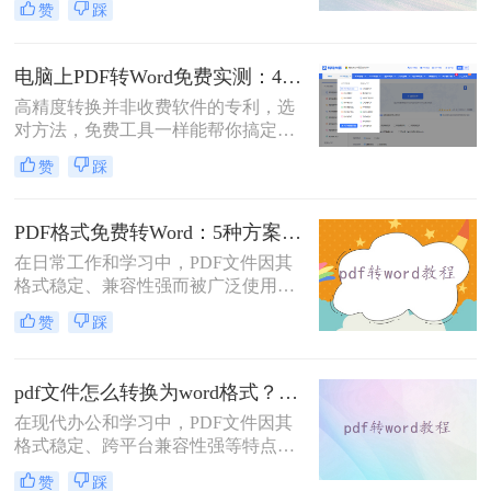
赞
踩
时，我们往往需要将其转换为Word文
档。那么如何免费转换pdf格式为word
呢？本文将介绍三种常用的免费方法
电脑上PDF转Word免费实测：4个方案的转换效果和注意事项！
来实现这一目标。
高精度转换并非收费软件的专利，选
对方法，免费工具一样能帮你搞定复
杂排版。“免费的工具转换效果肯定
赞
踩
很差吧？”这是我作为办公软件测评
博主最常听到的误解。许多职场人在
处理pdf转word时，往往陷入“收费软
PDF格式免费转Word：5种方案的速度、精度、文件限制对比！
件太贵，免费工具怕坑”的两难境
在日常工作和学习中，PDF文件因其
地。那么电脑上怎么把pdf转成word免
格式稳定、兼容性强而被广泛使用。
费呢？
然而，当需要对PDF内容进行编辑
赞
踩
时，很多人会遇到困难。此时，将
PDF转换为可编辑的Word文档就成为
必要操作。面对"pdf格式怎么免费转
pdf文件怎么转换为word格式？这3种转换方法可以尝试下！
换成word"这一常见需求，本文将为
在现代办公和学习中，PDF文件因其
您详细介绍五种安全、高效且完全免
格式稳定、跨平台兼容性强等特点而
费的转换方法，帮助您轻松实现格式
被广泛使用。然而，当需要编辑PDF
转换。
赞
踩