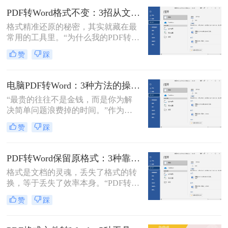
了。
换的求助。
PDF转Word格式不变：3招从文件选择到输出设置全流程！
格式精准还原的秘密，其实就藏在最
常用的工具里。“为什么我的PDF转成
Word后，格式全乱了？”——这是小
赞
踩
编在后台收到最多的问题之一。相信
无数职场人和内容创作者都曾为此头
疼：一份精心排版的报告、合同或方
电脑PDF转Word：3种方法的操作步骤和常见报错处理！
案，转换后却面目全非，表格错位、
“最贵的往往不是金钱，而是你为解
字体变异、版面混乱，不得不花费大
决简单问题浪费掉的时间。”作为专
量时间重新调整。
注电脑办公软件测评多年的博
赞
踩
主，“电脑怎么将pdf转换成word免
费”是我被问及最多的问题之一。这
背后，是无数职场人和内容创作者面
PDF转Word保留原格式：3种靠谱方法的关键参数配置！
对合同、报告、文献时，渴望高效提
格式是文档的灵魂，丢失了格式的转
取、编辑信息的真切需求。
换，等于丢失了效率本身。“PDF转完
Word，排版全乱了，还不如自己重打
赞
踩
一遍！”这是小编在后台收到最多的
吐槽之一。作为一名深耕办公软件领
域多年的测评博主，我深知一份格式