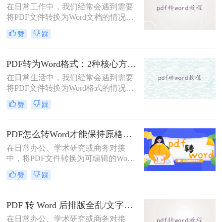
在日常工作中，我们经常会遇到需要
DOC文件的方法。
将PDF文件转换为Word文档的情况，
以便对内容进行编辑或修改。那么pdf
赞
踩
转word怎么转呢？本文将介绍五种将
PDF转换为Word的方法，帮助你选择
最适合自己的转换方式。
PDF转为Word格式：2种核心方法的适用场景和操作差异！
在日常生活中，我们经常会遇到需要
将PDF文件转换为Word格式的情况，
以便于编辑和修改文件内容。那么如
赞
踩
何将pdf转为word格式呢？本文将介绍
两种将PDF转为Word的方法。
PDF怎么转Word才能保持原格式不变/版式不乱？3种专业有效方法全解析！
在日常办公、学术研究或商务对接
中，将PDF文件转换为可编辑的Word
文档是极高频的需求。但最令人头疼
赞
踩
的往往不是转换本身，而是转换后出
现的格式错乱、排版崩坏、图片移位
等“惨剧”。因此，很多人都在苦苦寻
PDF 转 Word 后排版全乱/文字错位/串行/乱跑怎么办？3种高保真转换方法全解析
找“PDF怎么转Word才能保持原格式
在日常办公、学术研究或商务对接
不变/版式不乱”的完美方案。