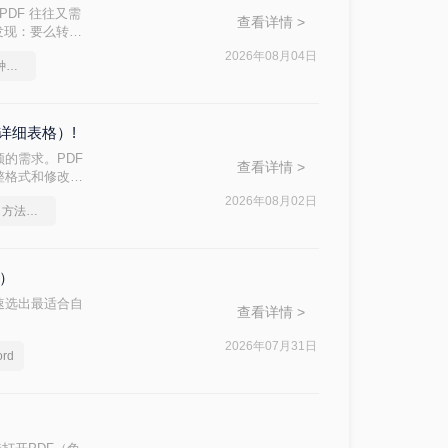
PDF 往往又需
查看详情 >
后发现：要么转换
d 文档？本文从
2026年08月04日
pdf转word几乎完美的三种方式
，帮助您快速选
详细表格）!
的需求。PDF
查看详情 >
整格式和修改内
方法的核心差异：
2026年08月02日
pdf怎么转换成word？方法详细解析
格）
速选出最适合自
查看详情 >
2026年07月31日
rd