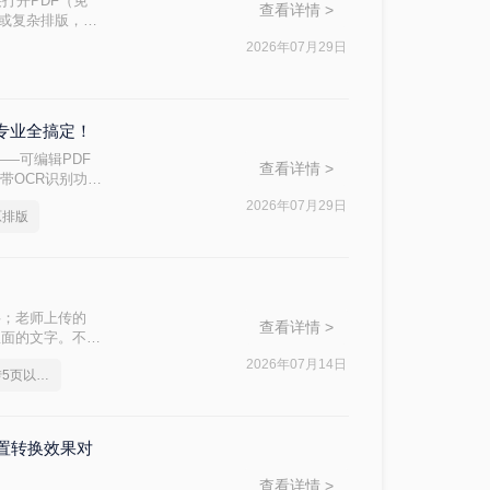
接打开PDF（免
查看详情 >
件或复杂排版，最
2026年07月29日
到专业全搞定！
—可编辑PDF
查看详情 >
带OCR识别功能
问题的核心原
2026年07月29日
原排版
字；老师上传的
查看详情 >
里面的文字。不管
频刚需。
2026年07月14日
pdf转换成word免费转5页以上的
内置转换效果对
查看详情 >