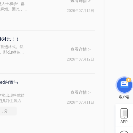
查看详情 >
场人士和学生群
对麻烦。因此，找
2026年07月12日
ord文档呢？本
软件对比！！
的首选格式。然
查看详情 >
。那么pdf转换
完成转换。
2026年07月12日
ord内置与
查看详情 >
中常出现格式错
客户端
介绍几种主流方
2026年07月11日
如何将pdf转换为word，分享一种简单的方法
APP