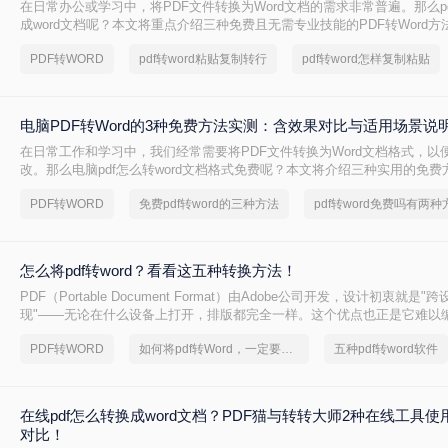
在日常办公或学习中，将PDF文件转换为Word文档的需求非常普遍。那么p
成word文档呢？本文将重点介绍三种免费且无需专业技能的PDF转Word
决问题。
PDF转WORD
pdf转word粘贴复制转行
pdf转word怎样复制粘贴
电脑PDF转Word的3种免费方法实测：含效果对比与适用场景说
在日常工作和学习中，我们经常需要将PDF文件转换为Word文档格式，以
改。那么电脑pdf怎么转word文档格式免费呢？本文将介绍三种实用的免
松实现PDF到Word的转换。
PDF转WORD
免费pdf转word的三种方法
pdf转word免费吗有两种
怎么将pdf转word？看看这五种转换方法！
PDF（Portable Document Format）由Adobe公司开发，设计初衷就是
现"——无论在什么设备上打开，排版都完全一样。这个优点也正是它难以
PDF内部用固定坐标记录每个文字、图形的精确位置，而Word是流式排版
PDF转WORD
如何将pdf转Word，一定要看看
五种pdf转word软件
流动、自动换行。
在线pdf怎么转换成word文档？PDF猫与转转大师2种在线工具
对比！