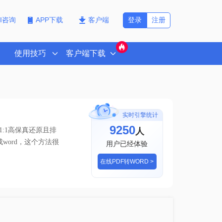
登录
注册
PI咨询
APP下载
客户端
使用技巧
客户端下载
实时引擎统计
9250
人
:1高保真还原且排
成word，这个方法很
用户已经体验
在线PDF转WORD >