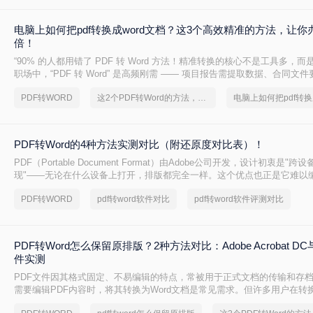
电脑上如何把pdf转换成word文档？这3个高效精准的方法，让你
倍！
“90% 的人都用错了 PDF 转 Word 方法！精准转换的核心不是工具多，而
职场中，“PDF 转 Word” 是高频刚需 —— 项目报告需提取数据、合同文
术论文需调整格式，稍有不慎就会出现排版错乱、文字丢失、表格变形等
PDF转WORD
这2个PDF转Word的方法，高效率转换，排版不乱码！
PDF转Word的4种方法实测对比（附还原度对比表）！
PDF（Portable Document Format）由Adobe公司开发，设计初衷是"
现"——无论在什么设备上打开，排版都完全一样。这个优点也正是它难以
PDF内部用固定坐标记录每个文字、图形的精确位置，而Word是流式排版
PDF转WORD
pdf转word软件对比
pdf转word软件评测对比
流动、自动换行。
PDF转Word怎么保留原排版？2种方法对比：Adobe Acrobat 
件实测
PDF文件因其格式固定、不易编辑的特点，常被用于正式文档的传输和存
需要编辑PDF内容时，将其转换为Word文档是常见需求。但许多用户在转
乱，影响使用体验。那么pdf转word怎么保留原排版呢？本文将介绍两种