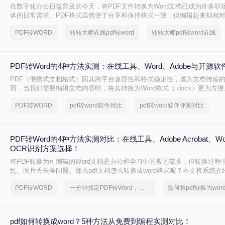
在数字化办公日益普及的今天，将PDF文件转换为Word文档已成为许多职
体的日常需求。PDF格式虽然便于分享和保持格式一致，但编辑起来却相
到一种高效、便捷的在线转换方法显得尤为重要。那么在线pdf怎么转换成w
PDF转WORD
转转大师在线pdf转word
转转大师pdf转word在线
文将介绍两种在线将PDF转换成Word文档的方法。
PDF转Word的4种方法实测：在线工具、Word、Adobe与开源
PDF（便携式文档格式）因其跨平台兼容性和格式稳定性，成为文档传输
而，当我们需要编辑文档内容时，将其转换为Word格式（.docx）更为方便
成word怎么转呢？本文将详细介绍几种常用的PDF转Word方法，助您轻松
PDF转WORD
pdf转word软件对比
pdf转word软件评测对比
PDF转Word的4种方法实测对比：在线工具、Adobe Acrobat、W
OCR识别方案选择！
将PDF转换为可编辑的Word文档是办公和学习中的常见需求，但转换过程
乱、图片丢失等问题。那么pdf文档怎么转换成word格式呢？本文将系统
法，助你高效完成转换。
PDF转WORD
一分钟搞定PDF转Word，这2种简单方法，任意选择
pdf如何转换成word？5种方法从免费到编程实测对比！