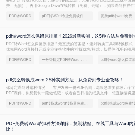
要把PDF转成Word文档，最推荐的做法是：先用Word 2013及以上版本直
费、无损）、再用Google Drive在线转换（免费、云端），如果遇到扫描
后用专业的转转大师pdf转换器兜底。
PDF转WORD
pDF转WOrd专业免费软件下载
复杂pdf转word免费
pdf转word怎么保留原排版？2026最新实测，这5种方法从免费
PDF转Word怎么保留原排版？最直接的答案是：选对转换工具和转换模式—
优先用Word直接打开或专业转换软件的“排版优先”模式，扫描件PDF必须用
的工具才能还原文字与版面。 这是解决排版错乱、表格移位、字体变样等
PDF转WORD
一分钟搞定PDF转Word，这2种简单方法，任意选择
pdf转word怎么保留
则。
pdf怎么转换成word？5种实测方法，从免费到专业全攻略！
你肯定遇到过这种情况——客户发来一份PDF合同，老板急着要你改几个
PDF课件，你想复制一段做笔记；或者自己扫描的纸质文件，想直接编辑
你是办公室文员、学生，还是自由职业者，“pdf怎么转换成word”绝对是高
PDF转WORD
pdf转换成word转换器免费转5页
PDF免费转Word的3种方法详解：复制粘贴、在线工具与Word
比！