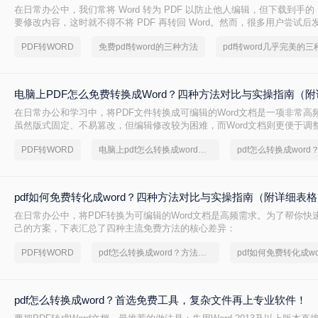
在日常办公中，我们常将 Word 转为 PDF 以防止他人编辑，但下载到手的 
要修改内容，这时就不得不将 PDF 再转回 Word。然而，很多用户尝试
后排版错乱，要么工具捆绑广告，甚至文件受损。那么 PDF 如何改成 Wor
PDF转WORD
免费pdf转word的三种方法
转换质量、操作难度、文件安全、批量能力 四个维度，对比三种主流方法
出最合适的那一种。
电脑上PDF怎么免费转换成Word？四种方法对比与实操指南（附
在日常办公和学习中，将PDF文件转换成可编辑的Word文档是一项非常高频
虽然版式固定、不易篡改，但编辑修改较为困难，而Word文档则更便于调
容。为了帮你快速选出最适合自己的转换方式，下表汇总了四种主流免费
PDF转WORD
电脑上pdf怎么转换成word免费
pdf如何免费转化成word？四种方法对比与实操指南（附详细表
在日常办公中，将PDF转换为可编辑的Word文档是高频需求。为了帮你快
己的方案，下表汇总了四种主流免费方法的核心差异：
PDF转WORD
pdf怎么转换成word？方法详细解析
pdf如何免费转化成wo
pdf怎么转换成word？首选免费工具，复杂文件再上专业软件！