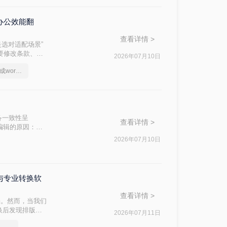
办公效能翻
查看详情 >
是选对适配场景”
件要修改条款、学
2026年07月10日
问题。
电脑上如何把pdf转换成word文档
跨设备一致性呈
查看详情 >
编辑的原因：
，内容从上到下
2026年07月10日
DC与专业转换软
查看详情 >
档。然而，当我们
换后发现排版混
2026年07月11日
方法，帮助你在