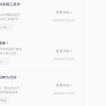
能与在线工具详
查看详情 >
rd文档因其易于
介绍三种将PDF
2026年07月11日
如何将pdf转换为word，分享一种简单的方法
指南！
DF内容进行修改
查看详情 >
？本文将介绍5种
2026年07月10日
办公知识科普指南，pdf转换Word的操作方法
制3种方式对
查看详情 >
辑。那么怎么不
帮助您根据具体需
2026年07月10日
种方法