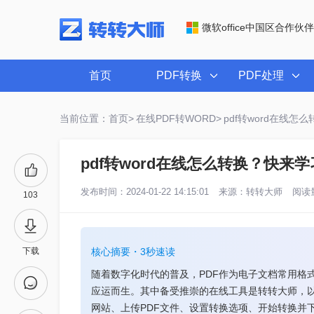
微软office中国区合作伙伴
首页
PDF转换
PDF处理
当前位置：首页>
在线PDF转WORD>
pdf转word在线
pdf转word在线怎么转换？快来
发布时间：2024-01-22 14:15:01
来源：
转转大师
阅读量
103
下载
核心摘要・3秒速读
随着数字化时代的普及，PDF作为电子文档常用格式
应运而生。其中备受推崇的在线工具是转转大师，
网站、上传PDF文件、设置转换选项、开始转换并