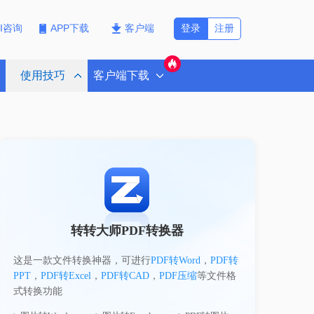
登录
注册
PI咨询
APP下载
客户端
使用技巧
客户端下载
转转大师PDF转换器
这是一款文件转换神器，可进行
PDF转Word
，
PDF转
PPT
，
PDF转Excel
，
PDF转CAD
，
PDF压缩
等文件格
式转换功能