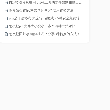
PDF转图片免费用：5种工具的文件限制和输出质量对比！
word转pd
图片怎么转jpg格式？分享5个实用转换方法！
png是什么格式 怎么转jpg格式？5种安全免费转换方法全解析！
pdf太大了
怎么把pdf文件大小变小一点？四种方法对比，一看就懂！
怎么把图片改为jpg格式？分享6种转换的方法！
pdf文件怎