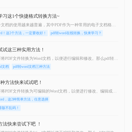
来学习这1个快捷格式转换方法~
如今，随着数字化时代的到来，电子文档的使用越来越普遍，其中PDF作为一种常用的电子文档格式，广泛应用于各个领域。然而，有时我们需要将PDF文档转换成Word文档进行编辑或修改，这就需要借助PDF转Word的在线工具了。那么pdf转word在线怎么转换呢？下面一起看看这个工具吧。
ord！这2个方法，一定要收好！
pdf转word在线转换，快来学习？
快来试试这三种实用方法！
在日常工作和学习中，我们经常需要将PDF文件转换为Word文档，以便进行编辑和修改。那么pdf转word文档怎么转换呢？本文将介绍三种常用的PDF转Word方法。
rd文档
pdf转word文档三种方法
这2种方法快来试试吧！
在日常办公和学习中，我们经常需要将PDF文件转换为可编辑的Word文档，以便进行修改、编辑或进一步处理。那么怎么把pdf文件转换成word呢？本文将介绍两种将PDF转换为Word的高效方法，每种方法都有其独特的优缺点和适用场景，用户可以根据自己的需求灵活选择。
ord，这2种简单方法，任意选择
，排版不乱码！
种方法快来尝试下吧 ！