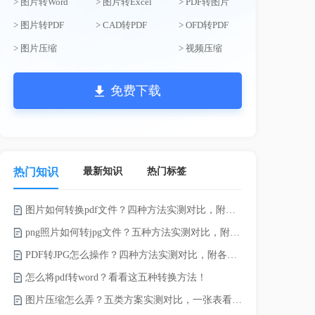
> 图片转Word
> 图片转Excel
> PDF转图片
> 图片转PDF
> CAD转PDF
> OFD转PDF
> 图片压缩
> 视频压缩
免费下载
最新知识
热门标签
热门知识
图片如何转换pdf文件？四种方法实测对比，附各场景最优选！
电脑上doc怎
png照片如何转jpg文件？五种方法实测对比，附各场景最优选!！
如何将word
PDF转JPG怎么操作？四种方法实测对比，附各场景最优选！
word转换成
怎么将pdf转word？看看这五种转换方法！
word如何转
图片压缩怎么弄？五类方案实测对比，一张表看懂怎么选！
word如何转