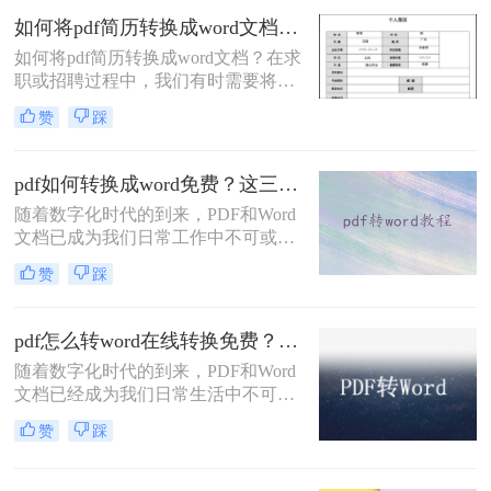
转换成word方法，以帮助您更好地准
如何将pdf简历转换成word文档？分享3种简单方法~
备和展示自己的个人资料。
如何将pdf简历转换成word文档？在求
职或招聘过程中，我们有时需要将
PDF格式的简历转换为Word文档，以
赞
踩
便进行编辑或发送给招聘方。虽然有
些在线工具可以完成此任务，但下面
我们将介绍两种常用的方法，以便您
pdf如何转换成word免费？这三种转换方法掌握好！
根据个人需求选择适合的转换方式。
随着数字化时代的到来，PDF和Word
文档已成为我们日常工作中不可或缺
的工具。有时，我们需要将PDF文件
赞
踩
的内容编辑和整理到Word文档中。本
文将详细介绍pdf如何转换成word免
费，并分享一些技巧，以帮助您更高
pdf怎么转word在线转换免费？来看这个白嫖在线工具！
效地完成这项任务。
随着数字化时代的到来，PDF和Word
文档已经成为我们日常生活中不可或
缺的文件格式。然而，有时候我们需
赞
踩
要将PDF文件转换为Word文档，以便
更好地编辑、排版或分享。虽然市面
上有很多付费的PDF转Word工具，但