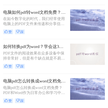
法，帮助您轻松应对转换需求。
工作上的左膀右臂，要知道，快速地
转换格式后会节省许多时间，从而更
电脑如何pdf转word文档免费？分享三个实用的方法！
有效地使用我们宝贵的时间。今日小
在如今数字化的时代，我们经常使用
编将为大家介绍一个pdf转word工具，
电脑上的PDF文件来传递和分享信
让大家能够更加高效地工作。
息。然而，有时候我们可能需要对
赞
踩
PDF文件进行编辑或修改，以便更好
地满足我们的需求。在这种情况下，
将PDF文件转换为可以编辑的Word文
如何转换pdf为word？学会这3招，让你的办公效率瞬间翻倍！
档就变得至关重要。但是，你是否知
PDF文件的阅读效果在众多设备中保
道电脑如何pdf转word文档免费呢？本
持非常好，但是有个缺点就是不易编
文将为你提供详细的步骤，让你能够
辑，有些不想被别人编辑内容的朋友
轻松实现这一目标。
赞
踩
呢，就喜欢把文档做成PDF格式的，
这样既不影响观看又不易被篡改。不
过，当你办公整理资料的时候需要将
电脑pdf怎么转换成word文档免费？你需要知道这三个方法！
文档内容复制下来，接到都是PDF格
电脑pdf怎么转换成word文档免费？
式的文档，那就很心累了。这时候就
PDF和Word作为日常办公和学习中最
需要如何转换pdf为word了，那么怎么
常用的格式，我们通常用Word文档来
pdf转word呢？下面讲讲转换方法。
赞
踩
编辑，然后用PDF文件用来传输和打
印；但很多时候因为PDF文件无法直