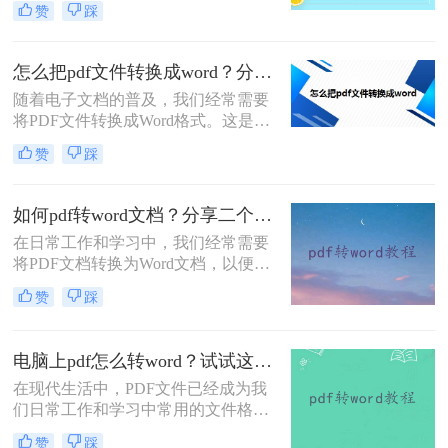
word格式才能编辑里面的文字图片
赞
踩
编辑和修改，这就需要将其转换为
等，那么我们有什么办法可以将PDF
Word格式。虽然付费软件可以提供更
和word两
高级的转换功能，但也有一些免费的
怎么把pdf文件转换成word？分享三个操作简单的方法！
方法可以将PDF转换为Word。本文将
随着电子文档的普及，我们经常需要
为您介绍二种简单易行的免费方法，
将PDF文件转换成Word格式。这是因
帮助您轻松完成转换。
为Word格式的文件更便于编辑、修改
赞
踩
和分享。本文将为您详细介绍怎么把
pdf文件转换成word的方法、工具和步
骤，帮助您轻松完成转换。
如何pdf转word文档？分享二个简单的方法！
在日常工作和学习中，我们经常需要
将PDF文档转换为Word文档，以便更
好地编辑、修改和分享文档。PDF是
赞
踩
一种常用的电子文档格式，具有跨平
台、可打印、不易被修改等优点。然
而，PDF文档的编辑和修改功能相对
电脑上pdf怎么转word？试试这二个方法！
较弱，而Word则具有更强大的编辑和
在现代生活中，PDF文件已经成为我
修改功能。因此，将PDF文档转换为
们日常工作和学习中常用的文件格式
Word文档成为了许多人的需求。本文
之一。然而，有时我们可能需要将
将为您详细介绍如何pdf转word文档方
赞
踩