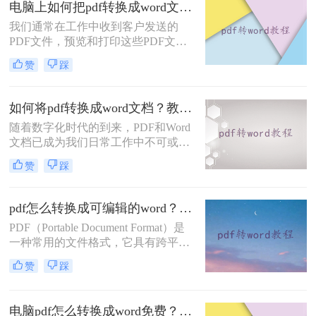
电脑上如何把pdf转换成word文档？分享四招轻松搞定！
也有一些免费的在线转换方法可供选
择。本文将详细介绍pdf怎么转word在
我们通常在工作中收到客户发送的
线转换免费。
PDF文件，预览和打印这些PDF文件
非常方便，但编辑很难修改。通常，
赞
踩
我们需要在网上找到一些PDF转换
器，将电脑上如何把pdf转换成word文
档，然后在Word中编辑。那么有没有
如何将pdf转换成word文档？教你4个方法！
好用的pdf转word可推荐呢？当然是有
随着数字化时代的到来，PDF和Word
的，下面一起来看看吧。
文档已成为我们日常工作中不可或缺
的工具。有时，我们需要将PDF文件
赞
踩
的内容编辑和整理到Word文档中。本
文将详细介绍如何将pdf转换成word文
档，并分享一些技巧，以帮助您更高
pdf怎么转换成可编辑的word？分享3种简单方法！
效地完成这项任务。
PDF（Portable Document Format）是
一种常用的文件格式，它具有跨平
台、可打印和易于阅读的特点。然
赞
踩
而，有时我们需要对PDF文件进行编
辑和修改，而PDF格式是不可编辑
的。此时，我们可以使用一些工具将
电脑pdf怎么转换成word免费？试试这三个方法！