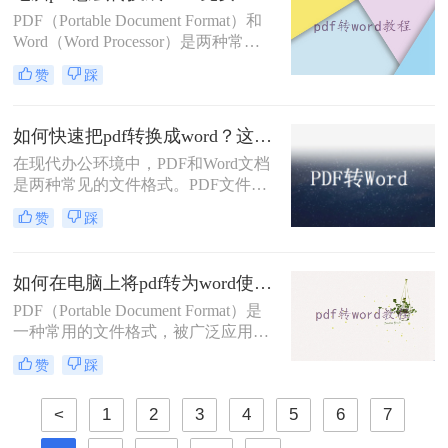
PDF文件转换为可编辑的Word文件。
PDF（Portable Document Format）和
下面将介绍pdf怎么转换成可编辑的
Word（Word Processor）是两种常见
word方法。
的文件格式，各有其优缺点。PDF是
赞
踩
一种保护格式的文件，不可编辑；而
Word则是一种可编辑的文档格式。因
此，有时我们需要将PDF文件转换为
如何快速把pdf转换成word？这二个方法让你快速操作！
Word文件，以便进行编辑和修改。下
在现代办公环境中，PDF和Word文档
面将介绍几种电脑pdf怎么转换成word
是两种常见的文件格式。PDF文件具
免费方法。
有跨平台兼容性和不可编辑性，而
赞
踩
Word文档则更易于编辑和格式化。因
此，将PDF文件转换为Word文档的需
求非常普遍。本文将介绍如何快速把
如何在电脑上将pdf转为word使用？三个不出错的好方法！
pdf转换成word，帮助大家提高工作效
率。
PDF（Portable Document Format）是
一种常用的文件格式，被广泛应用于
电子文档、合同、报告等领域。然
赞
踩
而，有时候我们需要将PDF文件转换
为Word文档，以便进行更多的编辑和
<
1
2
3
4
5
6
7
排版。本文将介绍如何在电脑上将pdf
转为word使用的方法，帮助您轻松实