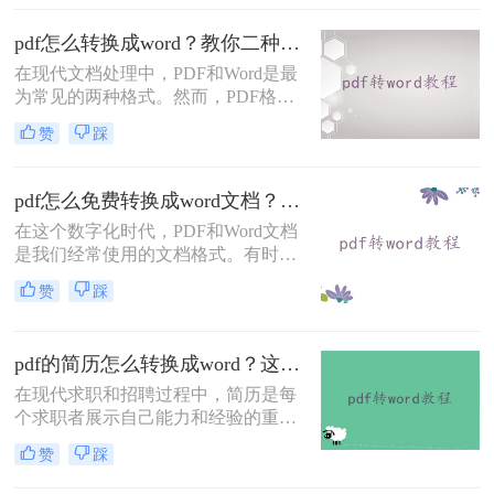
很多付费的PDF转换工具，但有时候
我们只需要进行简单的转换，并不需
pdf怎么转换成word？教你二种好用的方法！
要为此付费。本文将为您详细介绍怎
在现代文档处理中，PDF和Word是最
样免费pdf转word的方法，帮助您将
为常见的两种格式。然而，PDF格式
PDF文档转换为Word格式，同时提供
的文件在编辑和修改方面相对困难，
一些实用的技巧和建议。
赞
踩
而Word则更加灵活和易于操作。那
么，有没有办法将PDF文件转换成
Word格式呢？答案是肯定的。本文将
pdf怎么免费转换成word文档？这几个方法教你轻松搞定！
为您详细介绍pdf怎么转换成word，让
在这个数字化时代，PDF和Word文档
您在日常的工作和学习中更加便捷。
是我们经常使用的文档格式。有时
候，我们可能需要将PDF转换为Word
赞
踩
文档以便于编辑或者格式调整。但
是，购买专业软件费用高昂，而且并
不是每个人都能负担得起。那么pdf怎
pdf的简历怎么转换成word？这三个方法建议使用！
么免费转换成word文档呢？答案是肯
定的！在本文中，我们将介绍几种简
在现代求职和招聘过程中，简历是每
单易行的方法，让您轻松地将PDF转
个求职者展示自己能力和经验的重要
换为Word文档。
工具。然而，由于各种原因，有时我
赞
踩
们需要将PDF格式的简历转换为Word
文档。本文将详细介绍pdf的简历怎么