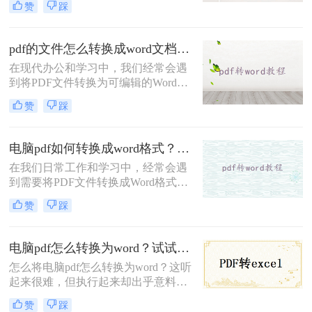
赞
踩
而，在某些情况下，我们可能需要将
PDF文件转换为Word文档，以便对其
进行编辑和修改。本文将为您提供一
pdf的文件怎么转换成word文档？这二个方法让你快速操作！
些简单而有效的方法来实现这一目
在现代办公和学习中，我们经常会遇
标。无论您是初学者还是有一定计算
到将PDF文件转换为可编辑的Word文
机操作经验，您都可以轻松完成这些
档的需求。无论是编辑学术论文、修
操作。
赞
踩
改合同还是制作演示文稿，将PDF转
换为Word文档将提供更大的灵活性和
便利性。那么pdf的文件怎么转换成
电脑pdf如何转换成word格式？试试这三个方法！
word文档呢？在本文中，我们将介绍
在我们日常工作和学习中，经常会遇
几种简单而有效的方法，让您能够轻
到需要将PDF文件转换成Word格式的
松将PDF文件转换为Word文档。
情况。相信很多人都有过这样的困
赞
踩
扰：在编辑PDF文件时，无法直接进
行文字修改和格式变动，而在Word中
则可以轻松编辑和加工文档。于是，
电脑pdf怎么转换为word？试试这几个方法！
将PDF转换成Word格式成为了一个备
怎么将电脑pdf怎么转换为word？这听
受关注的问题。那么电脑pdf如何转换
起来很难，但执行起来却出乎意料。
成word格式呢？本文将为大家介绍几
在工作中，我们常常需要转换文档，
种简便高效的电脑PDF转Word的方
赞
踩
此时，一个强有力的工具就是我们在