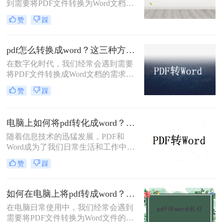
到需要将PDF文件转换为Word文档的
情况。因为Word文档更便于编辑和修
赞
踩
改，有助于提高工作效率。那么，电
脑pdf怎么转换成word文档呢？下面就
来介绍三种常用的方法，让我们一起
pdf怎么转换成word？这三种方法简单易学，你一定要知道！
来看看吧！
在数字化时代，我们经常会遇到需要
将PDF文件转换成Word文档的需求。
无论是编辑文件、修改文字，还是复
赞
踩
制内容、调整格式，将PDF转换成
Word可以为我们节省大量的时间和精
力。那么，pdf怎么转换成word呢？本
电脑上如何将pdf转化成word？全面详细教程解析！
文将为您详细介绍几种可行的方法。
随着信息技术的迅猛发展，PDF和
Word成为了我们日常生活和工作中使
用频率最高的文件格式之一。PDF格
赞
踩
式的文件在查看和传阅方面具有很大
优势，但当我们需要对文件进行编辑
和修改时，往往需要将其转化为可编
如何在电脑上将pdf转成word？分享3种简单方法~！
辑的Word格式。那么，电脑上如何将
在电脑日常使用中，我们经常会遇到
pdf转化成word呢？本文将为您提供全
需要将PDF文件转换为Word文件的情
面详细的教程，让您轻松掌握这一技