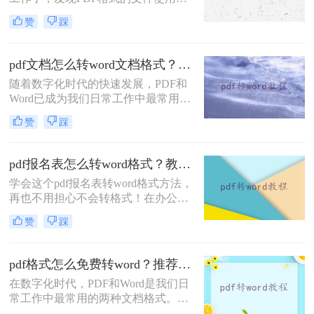
速、简便的文件转换。
很高，领导发你一份资料，是PDF格
赞
踩
式的，公司发布的各种通知，是PDF
格式的，就连消费后收到的电子发票
也是PDF格式的，看来职场上PDF文
pdf文档怎么转word文档格式？来试试转转大师的两种转换方式！
件十分的受欢迎，稍微了解一下就知
随着数字化时代的快速发展，PDF和
道为什么呢，原来是因为PDF文件在
Word已成为我们日常工作中最常用的
传输和阅读上不会受任何条件影响，
两种文件格式。有时，我们需要将
不像其他文档，如果换个低版本的软
赞
踩
PDF文件的内容编辑或重新排版，这
件打开，可能会出现不兼容，或者是
就需要将其转换为Word格式。为了满
排版错乱等情况，而PD
足这一需求，市面上出现了许多PDF
pdf报名表怎么转word格式？教你三种好用的方法！
转Word的转换工具，其中转转大师以
学会这个pdf报名表转word格式方法，
其高效、稳定和精准的特点受到了广
再也不用担心不会转格式！在办公中
泛好评。那么pdf文档怎么转word文档
我们经常会用到PDF文件，而PDF文
格式呢？本文将为您详细介绍使用转
赞
踩
件确实也很便利，在阅读和分享上极
转大师将PDF文档转换为Word文档格
具优势，不像一些文件在用不同版本
式的两种方法。
的软件打开后会出现不兼容、乱码、
pdf格式怎么免费转word？推荐你二个方法！
排版错乱等情况。虽然PDF文件很好
在数字化时代，PDF和Word是我们日
用的，但是PDF文件不易编辑也成为
常工作中最常用的两种文档格式。有
了它的缺点，所以我们需要将pdf转
时候，我们需要将PDF文件中的内容