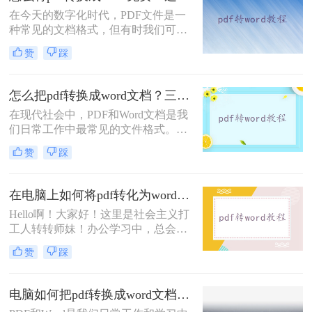
目标。
在今天的数字化时代，PDF文件是一
种常见的文档格式，但有时我们可能
需要对其进行编辑，而Word文档是可
赞
踩
以轻松编辑的格式。所以，怎么将pdf
转换成word免费​呢？在这篇文章中，
我将向大家介绍两种免费的方法，让
怎么把pdf转换成word文档？三种方法供你选择！
你轻松将PDF转换为Word。
在现代社会中，PDF和Word文档是我
们日常工作中最常见的文件格式。然
而，有时候我们会遇到一个问题，即
赞
踩
需要将一个PDF文件转换成Word文
档，以便于编辑、复制或修改其中的
内容。那么，怎么把pdf转换成word文
在电脑上如何将pdf转化为word？分享两个轻松转换的方法！
档呢？下面我将为您详细介绍几种实
Hello啊！大家好！这里是社会主义打
用的方法。
工人转转师妹！办公学习中，总会接
收到很多PDF文件，因为PDF文件修
赞
踩
改起来比较麻烦，大多时候大家都会
选择将PDF转Word后再进行修改编
辑！在电脑上如何将pdf转化为word
电脑如何把pdf转换成word文档？试试这个方法吧！
呢？下面整理了两种！