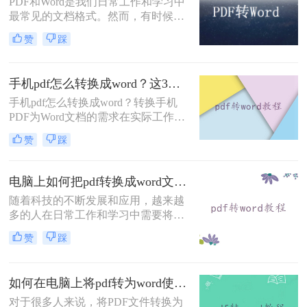
PDF和Word是我们日常工作和学习中
最常见的文档格式。然而，有时候我
们可能会遇到需要将PDF转换成Word
赞
踩
的情况，这样可以方便我们编辑和修
改文档内容。在本文中，我将详细介
绍电脑如何把pdf转换成word文档，并
手机pdf怎么转换成word？这3个方法可以尝试！
提供一些实用的工具和技巧。
手机pdf怎么转换成word？转换手机
PDF为Word文档的需求在实际工作和
学习中十分常见。本文将为您介绍几
赞
踩
种简单易行的方法，帮助您高效地将
手机PDF转换成可编辑的Word文档。
不论您是在手机上还是在电脑上操
电脑上如何把pdf转换成word文档？教你三种好用的方法！
作，都能通过以下几种方法轻松完成
随着科技的不断发展和应用，越来越
转换。
多的人在日常工作和学习中需要将
PDF文件转换为可编辑的Word文档。
赞
踩
在过去，这可能是一项繁琐且复杂的
任务，但现在我们有许多便捷的方法
和工具来完成这个任务。那么电脑上
如何在电脑上将pdf转为word使用？教你转转大师的2个转换方法！
如何把pdf转换成word文档呢？本文将
为您介绍几种最方便且高效的方法，
对于很多人来说，将PDF文件转换为