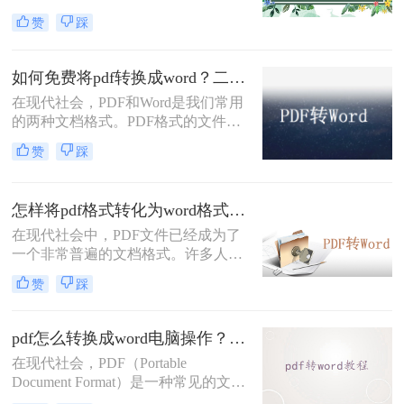
况，无论是编辑文本内容还是修改格
巧！
赞
踩
式，转换格式对我们的工作来说都是
必不可少的。下面将为您详细介绍如
何在电脑上将pdf转成word，让您轻松
如何免费将pdf转换成word？二种方法帮助你解决问题！
应对各种文档处理需求
在现代社会，PDF和Word是我们常用
的两种文档格式。PDF格式的文件在
传递时具有良好的兼容性和稳定性，
赞
踩
而Word文档则更加灵活和便于编辑。
因此，当我们需要编辑或修改PDF文
件时，将其转换为Word格式是一种常
怎样将pdf格式转化为word格式？分享3种简单方法！
见的需求。然而，许多人可能不知道
如何免费将pdf转换成word。以下将介
在现代社会中，PDF文件已经成为了
绍一些简单的方法，供大家参考和使
一个非常普遍的文档格式。许多人在
用。
电子邮件、网页和各种文档分享平台
赞
踩
上分享和传输PDF文件。然而，有时
候我们可能需要在编辑或修改文件时
将其转换为Word格式文件。那么怎样
pdf怎么转换成word电脑操作？三种值得收藏的方法介绍！
将pdf格式转化为word格式呢？本文将
在现代社会，PDF（Portable
针对这个需求，介绍一些将PDF格式
Document Format）是一种常见的文件
文件转换为Word格式文件的方法。
格式，用于传输和共享电子文档。然