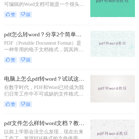
帮助您在电脑上轻松将PDF转换为
可编辑的Word文档可能是一个很头疼
Word文档。
的问题。而这个问题的解决方案实际
赞
踩
上并不复杂，只需几个简单的步骤，
你就能够轻松地将PDF转为Word文
档。本文将带你逐步了解如何在电脑
pdf怎么转word？分享2个简单易行的转换方法！
上将pdf转为word使用，让你的文件编
PDF（Portable Document Format）是
辑变得更加方便快捷。
一种常用的电子文档格式，因其跨平
台、易于分享和阅读的特点而被广泛
赞
踩
使用。然而，有时候我们需要将PDF
文件转换为Word格式，以便进行编
辑、修改或重新排版。那么pdf怎么转
电脑上怎么pdf转word？试试这在线转换方法吧！
word呢？本文将介绍二种简单易行的
在数字时代，PDF和Word已经成为我
PDF转Word的方法，帮助你轻松完成
们日常工作中不可或缺的文件格式。
转换任务。
然而，有时候我们需要将PDF文件的
赞
踩
内容编辑或重新排版，这就需要将其
转换为Word格式。如果你不想安装任
何软件或担心兼容性问题，在线转换
pdf文件怎么样转word文档？教你3个方法！
工具是一个很好的解决方案。本文将
以前上学那会没怎么发现，现在出来
介绍电脑上怎么pdf转word，以实现快
工作了，发现PDF格式的文件使用率