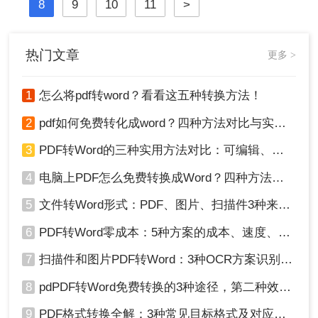
8
9
10
11
>
现文件格式的转换。
热门文章
更多 >
1
怎么将pdf转word？看看这五种转换方法！
2
pdf如何免费转化成word？四种方法对比与实操指南（附详细表格）
3
PDF转Word的三种实用方法对比：可编辑、保格式、避风险！
4
电脑上PDF怎么免费转换成Word？四种方法对比与实操指南（附详细表格）!
5
文件转Word形式：PDF、图片、扫描件3种来源分别怎么处理！
6
PDF转Word零成本：5种方案的成本、速度、精度对比！
7
扫描件和图片PDF转Word：3种OCR方案识别率实测！
8
pdPDF转Word免费转换的3种途径，第二种效率最高！
9
PDF格式转换全解：3种常见目标格式及对应操作方法！