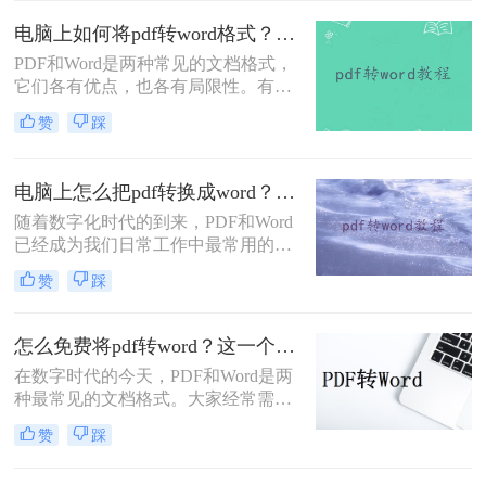
接修改编辑，所以我们会选择将PDF
电脑上如何将pdf转word格式？试试这几个方法！
转Word再来进行修改；那今天我们就
PDF和Word是两种常见的文档格式，
来分享pdf转word的方法吧！
它们各有优点，也各有局限性。有时
候，我们需要将PDF文件中的内容转
赞
踩
换为Word格式，以便进行编辑、修改
或重新排版。那么电脑上如何将pdf转
word格式呢？本文将详细介绍四种方
电脑上怎么把pdf转换成word？介绍三种简单易行的方法！
法，帮助您在电脑上将PDF转为Word
​随着数字化时代的到来，PDF和Word
格式。
已经成为我们日常工作中最常用的两
种文件格式。然而，有时候我们需要
赞
踩
将PDF文件转换为Word格式，以便更
好地编辑、修改和使用其中的内容。
那么电脑上怎么把pdf转换成word呢？
怎么免费将pdf转word？这一个转换方法收好！
本文将介绍三种简单易行的方法，帮
在数字时代的今天，PDF和Word是两
助您轻松实现PDF到Word的转换。
种最常见的文档格式。大家经常需要
转换这两种格式，以便在不同的场合
赞
踩
使用。有些人想将PDF转换成Word，
以便在编辑文档时更加方便。而有些