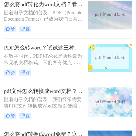
人则想将Word转换成PDF，以保证文
怎么将pdf转化为word文档？看看这3种方法！
档的安全性和格式的一致性。本文将
随着电子文档的普及，PDF（Portable
重点介绍怎么免费将pdf转word，并提
Document Format）已成为我们日常工
供一种非常简单而又高效的方法，让
作中不可或缺的格式之一。然而，在
你的工作变得轻而易举。
赞
踩
某些情况下，我们需要将PDF文件转
换为Word文档，以便进行编辑、修改
或重新排版。那么怎么将pdf转化为
PDF怎么转word？试试这三种简单方法！
word文档呢？本文将深入探讨将PDF
在数字时代，PDF和Word是两种最为
转化为Word文档的三种方法，并详细
常见的文档格式。它们各有优点，
介绍它们的优点和局限性，帮助您根
PDF更注重于保持原始文档的格式和
据实际情况选择最适合自己的方法。
赞
踩
布局，而Word则提供了丰富的编辑和
排版工具。但有时候，我们需要将
PDF文件转换为Word格式，以便进行
pdf文件怎么转换成word文档？分享二个解决办法！
编辑或分享。那么PDF怎么转word
随着电子文档的普及，我们经常需要
呢？本文将详细介绍三种将PDF转为
将PDF文件转换成Word文档以便编辑
Word的方法，并对其优缺点进行比
和重新利用。那么pdf文件怎么转换成
较。
赞
踩
word文档呢？其实将PDF转换成Word
格式有很多方法，下面将介绍两种简
单易行的方法，帮助您快速实现这一
怎么将pdf转换成word免费？这2种方法值得你收藏！