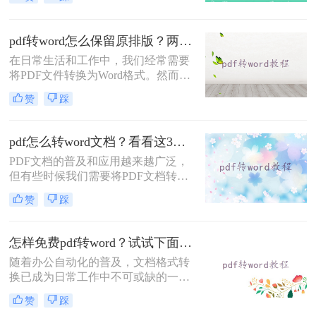
PDF文件转换为Word文档，以便进行
法。
进一步的编辑或共享。在本文中，我
们将介绍电脑上pdf怎么转word的方法
pdf转word怎么保留原排版？两个好用方法推荐！
来实现这一目标。
在日常生活和工作中，我们经常需要
将PDF文件转换为Word格式。然而，
在转换过程中，如何保留原始排版是
赞
踩
一个常见的问题。本文将为您介绍pdf
转word怎么保留原排版的方法。
pdf怎么转word文档？看看这3种方法！
PDF文档的普及和应用越来越广泛，
但有些时候我们需要将PDF文档转换
成Word文档。这样可以更方便地编
赞
踩
辑、修改和分享文档内容。那么pdf怎
么转word文档呢？本文将介绍几种简
单易行的方法，帮助您将PDF文档快
怎样免费pdf转word？试试下面的三种方法！
速转换为可编辑的Word文档。
随着办公自动化的普及，文档格式转
换已成为日常工作中不可或缺的一部
分。其中，将PDF文档转换为Word文
赞
踩
档是一种常见的需求。虽然市面上有