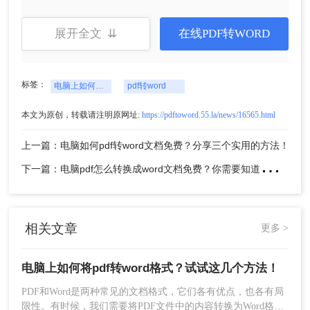
件”菜单中的“另存为”选项。
4、在另存为对话框中，选择Word格式（如.doc
展开全文 ⇊
在线PDF转WORD
或.docx），并选择保存位置。
5、点击“保存”按钮，将转换后的Word文件保存到指
定位置。使用Microsoft Office进行转换可以获得较
标签：
电脑上如何将pdf转word格式
pdf转word
好的格式和排版效果，但需要购买Office套件或订阅
Office 365服务。
本文为原创，转载请注明原网址:
https://pdftoword.55.la/news/16565.html
三、使用转转大师PDF转换器批量转换
上一篇：电脑如何pdf转word文档免费？分享三个实用的方法！
下
一篇：电脑pdf怎么转换成word文档免费？你需要知道这三个方法！
1、下载转转大师客户端并打开。
相关文章
更多 >
电脑上如何将pdf转word格式？试试这几个方法！
PDF和Word是两种常见的文档格式，它们各有优点，也各有局
限性。有时候，我们需要将PDF文件中的内容转换为Word格