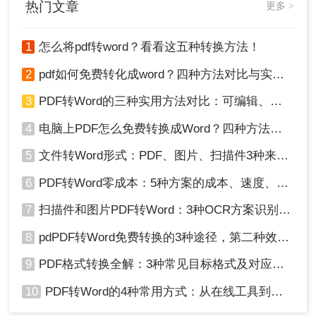
热门文章
更多 >
项。
法，帮助用户根据自己的需求选择合适的方式。
2、在打印机列表中，选择一个虚拟打印机（如
Microsoft Print to PDF）。确保该打印机已正确安
1
怎么将pdf转word？看看这五种转换方法！
装并可用。
2
pdf如何免费转化成word？四种方法对比与实操指南（附详细表格）
3、点击“打印”按钮开始打印过程。在打印对话框
中，选择要保存的文件位置和名称。
3
PDF转Word的三种实用方法对比：可编辑、保格式、避风险！
4、打印完成后，使用Word打开刚刚保存的文件即
可完成转换。请注意，这种方法可能无法完全保留
4
电脑上PDF怎么免费转换成Word？四种方法对比与实操指南（附详细表格）!
原始PDF的格式和排版效果，需要进行必要的编辑
5
文件转Word形式：PDF、图片、扫描件3种来源分别怎么处理！
和调整。
综上所述，将PDF转为Word格式有多种方法可供选
6
PDF转Word零成本：5种方案的成本、速度、精度对比！
择。根据您的需求和实际情况，可以选择最适合自
7
扫描件和图片PDF转Word：3种OCR方案识别率实测！
己的方法进行操作。无论使用哪种方法，都需要注
意文件的保密性和数据安全问题。同时，在进行文
8
pdPDF转Word免费转换的3种途径，第二种效率最高！
档编辑和调整时，请确保遵循相关法律法规和版权
规定。
9
PDF格式转换全解：3种常见目标格式及对应操作方法！
10
PDF转Word的4种常用方式：从在线工具到桌面软件全梳理！