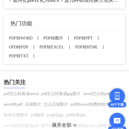
如何把pdf转化为docx？这几种在线转换方法快来了解下！
●
热门功能
PDF转WORD
丨
PDF转图片
丨
PDF转PPT
丨
OFD转PDF
丨
PDF转EXCEL
丨
PDF转HTML
丨
PDF转TXT
丨
热门关注
pdf怎么转换成word
pdf怎么转换成jpg图片
word怎么转pdf
word转pdf
压缩图片
怎么压缩图片
pdf转word免费的软件
如何压缩图片
pdf解密
png转jpg
pdf转换ppt
展开全部 ∨
word如何转换成pdf
图片转换格式
pdf如何转word
pdf格式转换