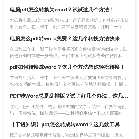
式，以便进行编辑、修改或重新排版。那么电脑上如何将pdf转
电脑pdf怎么转换为word？试试这几个方法！
word格式呢？本文将详细介绍四种方法，帮助您在电脑上将
2、打开软件就是默认PDF转Word了。
PDF转为Word格式。
怎么将电脑pdf怎么转换为word？这听起来很难，但执行起来却
出乎意料。在工作中，我们常常需要转换文档，此时，一个强
有力的工具就是我们在工作上的左膀右臂，要知道，快速地转
电脑怎么pdf转word免费？这几个转换方法快来看看！
换格式后会节省许多时间，从而更有效地使用我们宝贵的时
间。今日小编将为大家介绍一个pdf转word工具，让大家能够更
在日常工作中，我们经常需要将PDF文件转换为Word文档，以
加高效地工作。
便进行编辑或进一步处理。虽然市面上有许多专业的软件和服
务可以实现这一转换，但并不是所有的工具都免费且易于使
pdf如何转换成word？这几个方法教你轻松转换！
用。那么电脑怎么pdf转word免费呢？本文将介绍三种在电脑上
免费将PDF转换为Word文档的方法。
在日常生活和工作中，我们经常会遇到需要将PDF文件转换为
Word文档的情况。转换后的文档可以方便地进行编辑、排版和
3、如果你想要批量转换文件可以一次选中多个文件
分享，满足不同的需求。本文将详细介绍pdf如何转换成word方
PDF转Word总是乱排版？试了好几个办法，这几个真的能用！
加入，也可以直接添加文件夹，然后点击开始转
法，帮助您轻松实现转换。
换。
收到一份PDF文件，需要编辑里面的文字，结果一转换全是乱
码、表格错位、图片跑偏——这种糟心事估计不少人都遇到
过。其实pdf怎么转换成word这个问题，并不是某一个工具就能
【干货知识】pdf怎么转成转word？这几款工具高效还免费！
通杀所有情况的，关键得看你手里的PDF是什么类型、要转几
个文件、对排版要求高不高。本文就按不同场景，把我自己实
PDF文档格式稳定便于传输，Word文档格式便于编辑，所以
际用过、觉得靠谱的几种方法整理出来，包括在线直接转、批