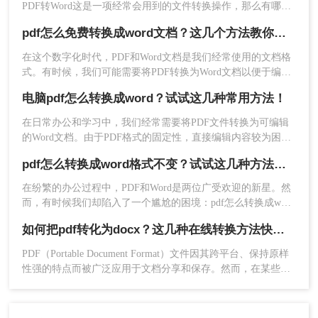
PDF转Word这是一项经常会用到的文件转换操作，那么有哪些
量处理、以及对排版要求高时该怎么操作，看完你就知道该选
方法可以轻松解决呢？
哪个了。
pdf怎么免费转换成word文档？这几个方法教你轻松搞定！
在这个数字化时代，PDF和Word文档是我们经常使用的文档格
式。有时候，我们可能需要将PDF转换为Word文档以便于编辑
或者格式调整。但是，购买专业软件费用高昂，而且并不是每
4、这样就完成啦~
电脑pdf怎么转换成word？试试这几种常用方法！
个人都能负担得起。那么pdf怎么免费转换成word文档呢？答案
是肯定的！在本文中，我们将介绍几种简单易行的方法，让您
在日常办公和学习中，我们经常需要将PDF文件转换为可编辑
四、使用命令行工具
轻松地将PDF转换为Word文档。
的Word文档。由于PDF格式的固定性，直接编辑内容较为困
难，因此转换工具成为必备技能。那么电脑pdf怎么转换成word
对于一些高级用户而言，还可以使用命令行工具进
pdf怎么转换成word格式不变？试试这几种方法吧！
呢？本文将介绍几种主流方法，涵盖免费、付费及多平台方
行PDF转Word的转换。这种方法需要一定的技术背
案。
在纷繁的办公过程中，PDF和Word是两位广受欢迎的新星。然
景和经验，但对于一些特定的需求或批量转换而言
而，有时候我们却陷入了一个尴尬的困境：pdf怎么转换成word
可能更加方便和高效。常用的命令行工具包括
格式不变？好消息是，如今的PDF转Word技术已经让这一过程
pdftotext、pdf2doc等。使用命令行工具进行转换的
如何把pdf转化为docx？这几种在线转换方法快来了解下！
变得轻松愉快，它就像是魔法一般，让我们能够在不改变内容
具体步骤可以参考相关工具的文档或教程。
和格式的前提下，实现这一转换。不过可能还是有的小伙伴不
PDF（Portable Document Format）文件因其跨平台、保持原样
除了以上四种方法外，还有一些其他方法可以将
太了解PDF怎么转Word，所以今天教大家三个方法，快来看看
性强的特点而被广泛应用于文档分享和保存。然而，在某些情
PDF转为Word格式。例如，您可以使用虚拟打印机
~
况下，我们可能需要将PDF文件转换为DOCX（Microsoft Word
将PDF转换为Word格式。具体步骤如下：
的文档格式），以便进行编辑、修改或进一步处理。那么如何
1、打开PDF文件并选择“文件”菜单中的“打印”选
把pdf转化为docx呢？本文将介绍几种将PDF转化为DOCX的方