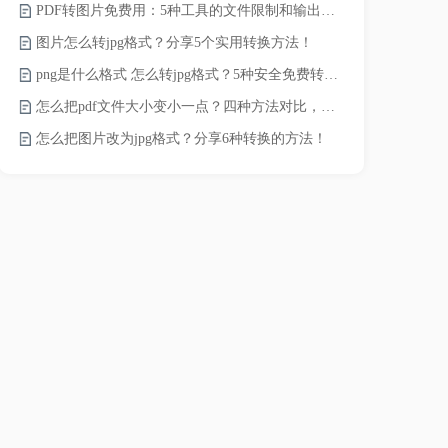
PDF转图片免费用：5种工具的文件限制和输出质量对比！
JPG怎么压
图片怎么转jpg格式？分享5个实用转换方法！
png是什么格式 怎么转jpg格式？5种安全免费转换方法全解析！
电脑上怎么压
怎么把pdf文件大小变小一点？四种方法对比，一看就懂！
如何压缩视频
怎么把图片改为jpg格式？分享6种转换的方法！