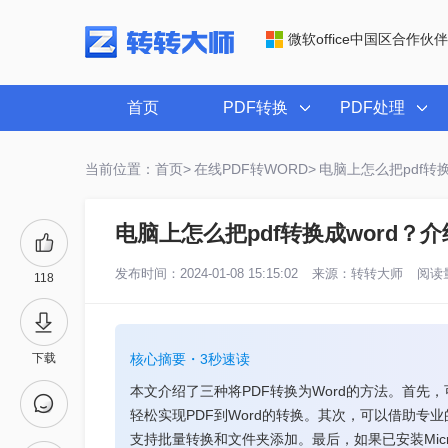
微软office中国区合作伙伴
首页
PDF转换
PDF处理
当前位置：首页>
在线PDF转WORD>
电脑上怎么把pdf转
电脑上怎么把pdf转换成word
发布时间：2024-01-08 15:15:02
来源：
转转大师
阅读量
118
下载
核心摘要・3秒速读
本文介绍了三种将PDF转换为Word的方法。首先
轻松实现PDF到Word的转换。其次，可以借助专
支持批量转换和文件夹添加。最后，如果已安装Microso