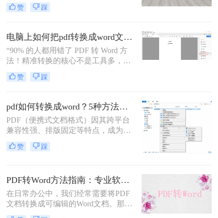
提升工作效率。然而，市面上许多转
赞
踩
换工具需付费或存在隐私风险，那么
如何不花钱将pdf转word呢？本文精选
5种完全免费的解决方案。所有方法
电脑上如何把pdf转换成word文档？这3个高效精准的方法，让你办公效能翻倍！
均基于官方或开源平台，确保零成
“90% 的人都用错了 PDF 转 Word 方
本、无广告、无数据泄露。无需任何
法！精准转换的核心不是工具多，而
付费，即可实现高质量转换，告别格
是选对适配场景”职场中，“PDF 转
式错乱与隐私担忧！
赞
踩
Word” 是高频刚需 —— 项目报告需提
取数据、合同文件要修改条款、学术
论文需调整格式，稍有不慎就会出现
pdf如何转换成word？5种方法从免费到编程实测对比！
排版错乱、文字丢失、表格变形等问
PDF（便携式文档格式）因其跨平台
题。
兼容性强、排版固定等特点，成为文
档共享和存档的首选。但若需编辑内
赞
踩
容或调整格式，需将PDF转换为
Word。那么pdf如何转换成word呢？
本文整理 5种主流转换方法，帮助用
PDF转Word方法指南：专业软件、在线工具、Word内置与改后缀名4种方案对比！
户高效完成转换。
在日常办公中，我们经常需要将PDF
文档转换成可编辑的Word文档。那么
如何将pdf转换成word呢？本文将介绍