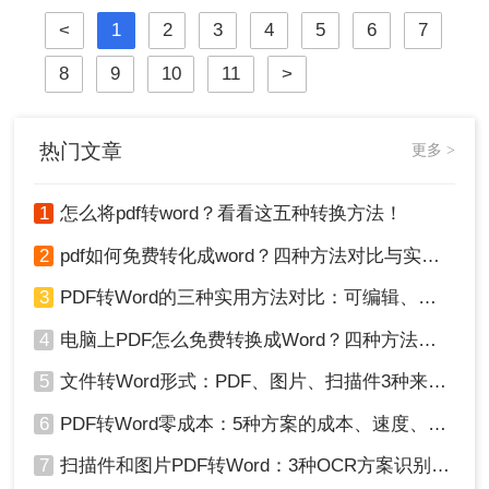
崩坏、扫描件变乱码……
<
1
2
3
4
5
6
7
8
9
10
11
>
热门文章
更多 >
1
怎么将pdf转word？看看这五种转换方法！
2
pdf如何免费转化成word？四种方法对比与实操指南（附详细表格）
3
PDF转Word的三种实用方法对比：可编辑、保格式、避风险！
4
电脑上PDF怎么免费转换成Word？四种方法对比与实操指南（附详细表格）!
5
文件转Word形式：PDF、图片、扫描件3种来源分别怎么处理！
6
PDF转Word零成本：5种方案的成本、速度、精度对比！
7
扫描件和图片PDF转Word：3种OCR方案识别率实测！