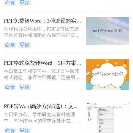
赞
踩
市面上许多PDF转Word工具都需要付
费使用。那么pdf怎么转换成word不花
钱呢？本文将介绍几种不花钱的常用
PDF免费转Word：3种途径的实际费用、限制和效果对比！
方法，帮助您轻松实现PDF到Word的
在现代办公环境中，PDF文件因其跨
转换。
平台兼容性和固定的布局而被广泛使
用。然而，在需要对内容进行编辑
赞
踩
时，我们往往需要将其转换为Word文
档。那么如何免费转换pdf格式为word
呢？本文将介绍三种常用的免费方法
PDF格式免费转Word：5种方案的速度、精度、文件限制对比！
来实现这一目标。
在日常工作和学习中，PDF文件因其
格式稳定、兼容性强而被广泛使用。
然而，当需要对PDF内容进行编辑
赞
踩
时，很多人会遇到困难。此时，将
PDF转换为可编辑的Word文档就成为
必要操作。面对"pdf格式怎么免费转
PDF转Word高效方法5选1：文件大小和类型决定用哪个！
换成word"这一常见需求，本文将为
在日常办公、学术研究或资料整理
您详细介绍五种安全、高效且完全免
中，PDF转Word的需求无处不在。那
费的转换方法，帮助您轻松实现格式
么pdf怎么转换成word呢？本文将系统
转换。
赞
踩