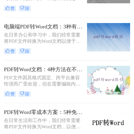
杂排版。“免费的工具转换效果肯定
赞
踩
很差吧？”这是我作为办公软件测评
博主最常听到的误解。许多职场人在
处理pdf转word时，往往陷入“收费软
电脑端PDF转Word文档：3种有效方法的具体操作步骤！
件太贵，免费工具怕坑”的两难境
在日常办公和学习中，我们经常需要
地。那么电脑上怎么把pdf转成word免
将PDF文件转换为Word文档以便于编
费呢？
辑和修改。那么电脑上pdf怎么转换成
赞
踩
word文档呢？本文将介绍三种将PDF
转换为Word文档的方法，帮助您轻松
完成PDF到Word的转换。
PDF转Word文档：4种方法在不同文件类型下的转换效果！
PDF文件因其格式固定、跨平台兼容
性强而广受欢迎，但在需要编辑内容
时，将其转换为可编辑的Word文档成
赞
踩
为刚需。那么pdf怎么转换成word文档
呢？本文将系统梳理6种主流转换方
法，助您高效完成格式转换。
PDF转Word零成本方案：5种免费路径的适用边界和效果评估！
在日常生活和工作中，我们经常需要
将PDF文件转换为Word文档，以便进
行编辑、修改或进一步处理。然而，