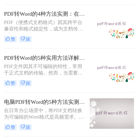
呢？本文将系统介绍几种主流方法，
助你高效完成转换。
PDF转Word的4种方法实测：在线工具、Word、Adobe与开源软件对比！！
PDF（便携式文档格式）因其跨平台
兼容性和格式稳定性，成为文档传输
的首选格式。然而，当我们需要编辑
赞
踩
文档内容时，将其转换为Word格式
（.docx）更为方便。那么pdf转换成
word怎么转呢？本文将详细介绍几种
PDF转Word的5种实用方法详解：含扫描件OCR处理与格式校对指南！
常用的PDF转Word方法，助您轻松完
PDF文件因其不可编辑的特性，常用
成转换。
于正式文档的传输。然而，当需要对
PDF内容进行修改时，将其转换为可
赞
踩
编辑的Word文档是必要的。那么pdf
怎么转换成word呢？本文将介绍5种
常见且高效的方法，帮助您快速完成
电脑PDF转Word的5种方法实测指南：从在线工具到OCR识别与命令行自动化！
转换。
在日常办公场景中，将PDF文档转换
为可编辑的Word格式是高频需求。那
么电脑pdf怎么转换成word呢？本文综
赞
踩
合2025年最新技术动态，系统解析
PDF转Word的实战方案。