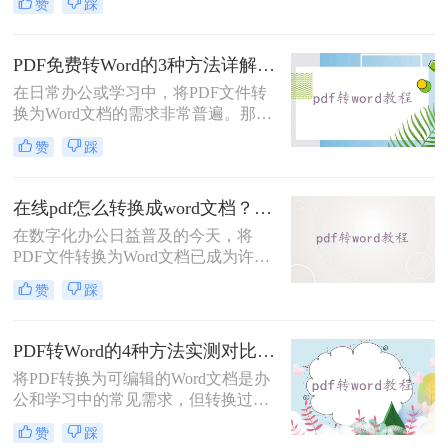
赞
踩
几种常用的PDF转Word的方法，助您
高效完成文档转换。
PDF免费转Word的3种方法详解：复制粘贴、在线工具与Word内置转换效果对比！
在日常办公或学习中，将PDF文件转
换为Word文档的需求非常普遍。那么
pdf怎么免费转换成word文档呢？本文
赞
踩
将重点介绍三种免费且无需专业技能
的PDF转Word方法，助您快速解决问
题。
在线pdf怎么转换成word文档？PDF猫与转转大师2种在线工具使用指南与功能对比！
在数字化办公日益普及的今天，将
PDF文件转换为Word文档已成为许多
职场人士和学生群体的日常需求。
赞
踩
PDF格式虽然便于分享和保持格式一
致，但编辑起来却相对麻烦。因此，
找到一种高效、便捷的在线转换方法
PDF转Word的4种方法实测对比：在线工具、Adobe Acrobat、Word内置与OCR识别方案选择！
显得尤为重要。那么在线pdf怎么转换
将PDF转换为可编辑的Word文档是办
成word文档呢？本文将介绍两种在线
公和学习中的常见需求，但转换过程
将PDF转换成Word文档的方法。
中常出现格式错乱、图片丢失等问
赞
踩
题。那么pdf文档怎么转换成word格式