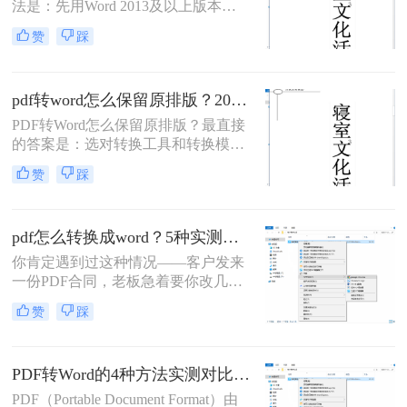
法是：先用Word 2013及以上版本直
接打开PDF（免费、无损）、再用
赞
踩
Google Drive在线转换（免费、云
端），如果遇到扫描件或复杂排版，
最后用专业的转转大师pdf转换器兜
pdf转word怎么保留原排版？2026最新实测，这5种方法从免费到专业全搞定！
底。
PDF转Word怎么保留原排版？最直接
的答案是：选对转换工具和转换模式
——可编辑PDF优先用Word直接打开
赞
踩
或专业转换软件的“排版优先”模式，
扫描件PDF必须用带OCR识别功能的
工具才能还原文字与版面。 这是解决
pdf怎么转换成word？5种实测方法，从免费到专业全攻略！
排版错乱、表格移位、字体变样等问
题的核心原则。
你肯定遇到过这种情况——客户发来
一份PDF合同，老板急着要你改几个
字；老师上传的PDF课件，你想复制
赞
踩
一段做笔记；或者自己扫描的纸质文
件，想直接编辑里面的文字。不管你
是办公室文员、学生，还是自由职业
PDF转Word的4种方法实测对比（附还原度对比表）！
者，“pdf怎么转换成word”绝对是高频
刚需。
PDF（Portable Document Format）由