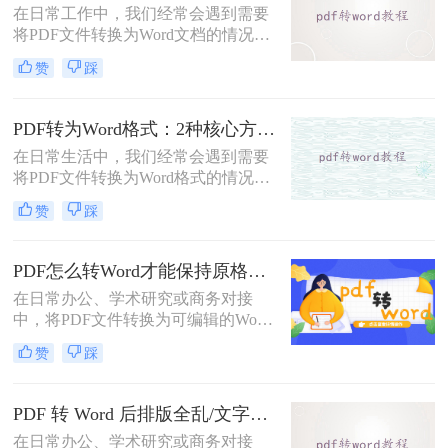
在日常工作中，我们经常会遇到需要
DOC文件的方法。
将PDF文件转换为Word文档的情况，
以便对内容进行编辑或修改。那么pdf
赞
踩
转word怎么转呢？本文将介绍五种将
PDF转换为Word的方法，帮助你选择
最适合自己的转换方式。
PDF转为Word格式：2种核心方法的适用场景和操作差异！
在日常生活中，我们经常会遇到需要
将PDF文件转换为Word格式的情况，
以便于编辑和修改文件内容。那么如
赞
踩
何将pdf转为word格式呢？本文将介绍
两种将PDF转为Word的方法。
PDF怎么转Word才能保持原格式不变/版式不乱？3种专业有效方法全解析！
在日常办公、学术研究或商务对接
中，将PDF文件转换为可编辑的Word
文档是极高频的需求。但最令人头疼
赞
踩
的往往不是转换本身，而是转换后出
现的格式错乱、排版崩坏、图片移位
等“惨剧”。因此，很多人都在苦苦寻
PDF 转 Word 后排版全乱/文字错位/串行/乱跑怎么办？3种高保真转换方法全解析
找“PDF怎么转Word才能保持原格式
在日常办公、学术研究或商务对接
不变/版式不乱”的完美方案。