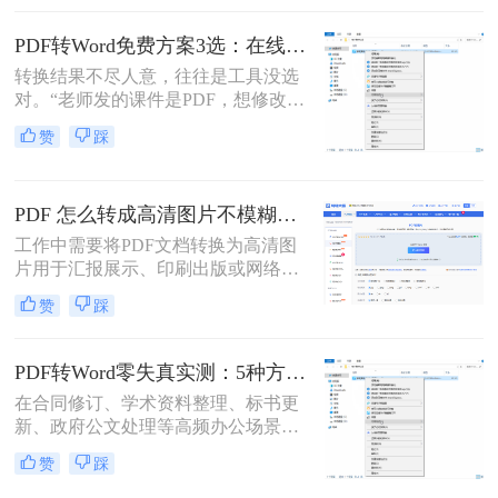
式变得尤为重要。那么pdf文件怎么转
换为word格式呢？本文将介绍三种简
PDF转Word免费方案3选：在线免费额度、客户端试用和Word自带的区别！
单实用的方法，帮助您轻松将PDF文
转换结果不尽人意，往往是工具没选
件转换为Word格式。
对。“老师发的课件是PDF，想修改内
容怎么办？”“客户发来的合同是
赞
踩
PDF，需要调整条款怎么处理？”从事
办公软件测评多年，小编每天在后台
看到最多的，就是这类关于PDF编辑
PDF 怎么转成高清图片不模糊？5种高清转换方法（2026实测指南）
的“灵魂拷问”。
工作中需要将PDF文档转换为高清图
片用于汇报展示、印刷出版或网络分
享，但转换后图片模糊不清、细节丢
赞
踩
失、放大后出现马赛克……这些"清
晰度灾难"不仅影响专业形象，更可
能导致重要信息无法识别。那么PDF
PDF转Word零失真实测：5种方法按图文复杂度的转换精度排名！
怎么转成高清图片不模糊呢？别再忍
在合同修订、学术资料整理、标书更
受模糊图片！本文直击痛点，提供可
新、政府公文处理等高频办公场景
立即执行的高清转换方案，助您10分
中，将PDF精准转换为可编辑Word文
钟内获得印刷级清晰度！
赞
踩
档是效率刚需，却也是“翻车”重灾
区：文字重叠错位、图片消失、表格