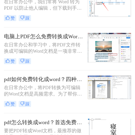
在日常办公中，我们常将 Word 转为
PDF 以防止他人编辑，但下载到手的
PDF 往往又需要修改内容，这时就不
赞
踩
得不将 PDF 再转回 Word。然而，很
多用户尝试后发现：要么转换后排版
错乱，要么工具捆绑广告，甚至文件
电脑上PDF怎么免费转换成Word？四种方法对比与实操指南（附详细表格）!
受损。那么 PDF 如何改成 Word 文
在日常办公和学习中，将PDF文件转
档？本文从 转换质量、操作难度、文
换成可编辑的Word文档是一项非常高
件安全、批量能力 四个维度，对比三
频的需求。PDF虽然版式固定、不易
种主流方法，帮助您快速选出最合适
赞
踩
篡改，但编辑修改较为困难，而Word
的那一种。
文档则更便于调整格式和修改内容。
为了帮你快速选出最适合自己的转换
pdf如何免费转化成word？四种方法对比与实操指南（附详细表格）
方式，下表汇总了四种主流免费方法
在日常办公中，将PDF转换为可编辑
的核心差异：
的Word文档是高频需求。为了帮你快
速选出最适合自己的方案，下表汇总
赞
踩
了四种主流免费方法的核心差异：
pdf怎么转换成word？首选免费工具，复杂文件再上专业软件！
要把PDF转成Word文档，最推荐的做