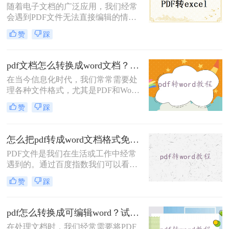
随着电子文档的广泛应用，我们经常
线转换方法！本文将为您详细介绍转
会遇到PDF文件无法直接编辑的情
转大师的功能和操作步骤，让您在文
况。幸运的是，有一种简单而高效的
件转换的道路上事半功倍。
赞
踩
方法可以将PDF文件转换成可编辑的
Word文档，方便我们进行进一步修改
和编辑。那么电脑怎么把pdf转换成
pdf文档怎么转换成word文档？教你三种转换方法！
word呢？本文将为您介绍几种方法和
在当今信息化时代，我们常常需要处
工具，让您轻松实现这个目标。
理各种文件格式，尤其是PDF和Word
文档。PDF格式由于其稳定的排版和
赞
踩
跨平台的特点，被广泛应用于各种电
子文档流通。然而，在需要编辑和修
改文档的时候，Word文档却更为方
怎么把pdf转成word文档格式免费？分享三个方法！
便。因此，pdf文档怎么转换成word文
PDF文件是我们在生活或工作中经常
档就成了许多人关心的问题。
遇到的。通过百度指数我们可以看到
大家对怎么把pdf转成word文档格式免
赞
踩
费的需求越来越大。如果你想编辑或
将在线下载的PDF文件转换为Word，
你需要使用一些工具。那么怎么把pdf
pdf怎么转换成可编辑word？试试这三种方法！
转成word文档格式免费呢？这一次，
在处理文档时，我们经常需要将PDF
我想和大家分享pdf转word转换方法。