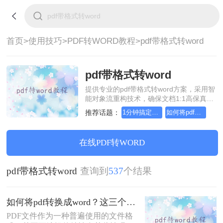
首页>
使用技巧>
PDF转WORD教程>
pdf带格式转word
pdf带格式转word
提供专业的pdf带格式转word方案，采用智
能对象流重构技术，确保文档1:1高保真还
原且排版不乱码。支持一键批量处理，全
推荐话题：
1分钟搞定PDF转Word！这2个方法，一定要收好！
如何将pdf转Word，一定要看看
链路 SSL 加密保障隐私安全。助您快速实
现pdf带格式转word，无需安装，高效办
公。
在线PDF转WORD
pdf带格式转word
查询到
537
个结果
如何将pdf转换成word？这三个转换方法，你一定要学会!
​PDF文件作为一种普遍使用的文件格