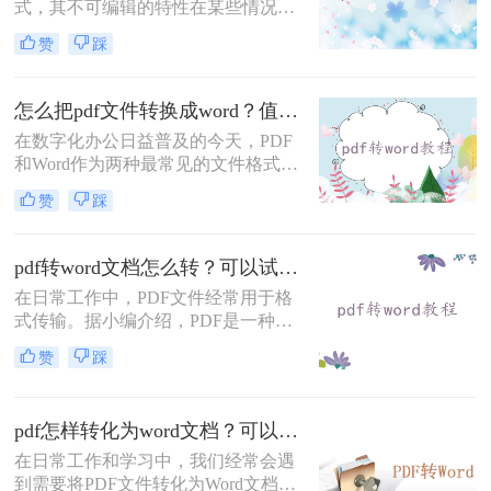
式，其不可编辑的特性在某些情况下
却成为了阻碍。特别是在需要提取、
赞
踩
修改或重新编辑PDF内容时，将其转
换为Word文档显得尤为必要。那么如
何将PDF转换成Word呢？本文将介绍
怎么把pdf文件转换成word？值得收藏的二种转换方法！
三种实用的方法，帮助您轻松实现
在数字化办公日益普及的今天，PDF
PDF到Word的转换。
和Word作为两种最常见的文件格式，
各自有着独特的应用场景。PDF文件
赞
踩
以其高度的兼容性和稳定性，在电子
文档分享和阅读方面占据了一席之
地；而Word文档则以其强大的编辑和
pdf转word文档怎么转？可以试试这四个方法！
排版功能，在办公文档制作领域发挥
在日常工作中，PDF文件经常用于格
着不可或缺的作用。因此，将PDF文
式传输。据小编介绍，PDF是一种与
件转换为Word文档，以满足不同的办
应用程序、操作系统和硬件无关的便
公需求，成为了许多职场人士的必备
赞
踩
携式文档格式。PDF文件可以保证准
技能。
确的颜色和打印效果，无论在哪种打
印机上。难怪PDF格式经常出现在办
pdf怎样转化为word文档？可以试试这三种方法~
公文件传输中。然而，PDF文件的编
辑和操作更麻烦。此时，许多朋友问
在日常工作和学习中，我们经常会遇
小编如何将pdf转word文档怎么转。将
到需要将PDF文件转化为Word文档的