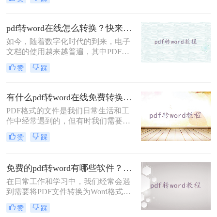
线PDF转Word的工具，它可以帮助您
轻松地将PDF文档转换为可编辑的
Word文件。那么pdf转word在线转换
pdf转word在线怎么转换？快来学习这1个快捷格式转换方法~
怎么操作呢？在本文中，我们将详细
如今，随着数字化时代的到来，电子
介绍如何使用转转大师进行PDF转
文档的使用越来越普遍，其中PDF作
Word操作。
为一种常用的电子文档格式，广泛应
赞
踩
用于各个领域。然而，有时我们需要
将PDF文档转换成Word文档进行编辑
或修改，这就需要借助PDF转Word的
有什么pdf转word在线免费转换器吗？3个免费在线工具推荐！
在线工具了。那么pdf转word在线怎么
PDF格式的文件是我们日常生活和工
转换呢？下面一起看看这个工具吧。
作中经常遇到的，但有时我们需要对
其进行编辑或复制文字等操作，就会
赞
踩
希望将PDF文件转换为Word格式。那
么有什么pdf转word在线免费转换器
吗？而今天，我将向大家推荐三个免
免费的pdf转word有哪些软件？3款实用软件推荐！
费在线的PDF转Word工具，让您轻松
在日常工作和学习中，我们经常会遇
解决此类问题。
到需要将PDF文件转换为Word格式的
情况。无论是编辑文档、复制文字还
赞
踩
是进一步修改内容，PDF转Word都是