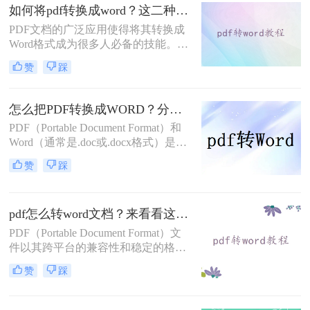
pdf文件转换成word文件呢？本文将介
如何将pdf转换成word？这二种方法你可以试试！
绍四种将PDF文件转换成Word文件的
PDF文档的广泛应用使得将其转换成
实用方法，帮助您轻松实现这一目
Word格式成为很多人必备的技能。无
标。
论是编辑PDF文本、复制文本内容还
赞
踩
是修改格式，将PDF转换成Word都能
为我们提供便利。那么，如何将pdf转
换成word呢？本文将为你详细介绍。
怎么把PDF转换成WORD？分享三个好用的方法！
PDF（Portable Document Format）和
Word（通常是.doc或.docx格式）是两
种非常常见的文档格式，它们各自具
赞
踩
有独特的优势。PDF文件稳定且易于
分享，而Word文件则便于编辑和修
改。因此，经常需要将PDF文件转换
pdf怎么转word文档？来看看这三种实用方法解析！
为Word格式，以满足不同的需求。那
么怎么把PDF转换成WORD呢？本文
PDF（Portable Document Format）文
将介绍三种PDF转Word的方法，帮助
件以其跨平台的兼容性和稳定的格式
你轻松完成格式转换。
展现，广泛应用于日常办公、学术交
赞
踩
流、电子书刊等领域。然而，有时候
我们需要将PDF内容编辑或转换为
Word文档，以进行进一步的修改或排