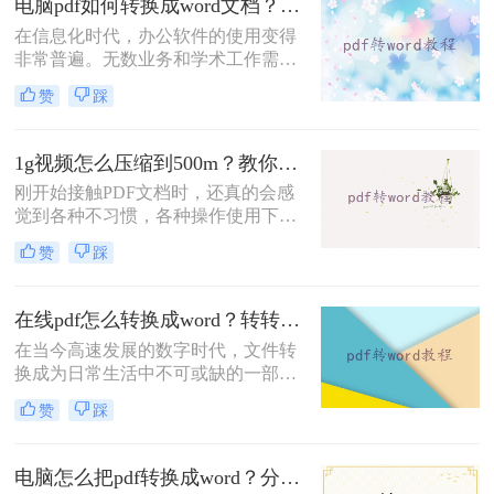
电脑pdf如何转换成word文档？看看这四个方法！
电脑pdf怎么转换成word格式呢？本文
将介绍在电脑上将PDF转换成Word格
在信息化时代，办公软件的使用变得
式的几种方法。
非常普遍。无数业务和学术工作需要
我们处理大量的文档文件，尤其是以
赞
踩
PDF和Word格式出现的。PDF文件因
其稳定的排版和跨平台的一致性被广
泛应用于电子书、教材、报告及宣传
1g视频怎么压缩到500m？教你二个方法！
刊物；然而，在需要编辑和修改内容
刚开始接触PDF文档时，还真的会感
时，Word格式又显得更为灵活方便。
觉到各种不习惯，各种操作使用下来
这就引出了一个常见问题：电脑pdf如
都不如word文档顺手，如果你还被这
何转换成word文档？今天，让我们深
赞
踩
种问题所困扰，所以今天，来为大家
入探讨这个问题，并提供一些行之有
安利一个好办法吧，如果你不想去装
效的解决方案。
什么阅读器，编辑器一类的软件，这
在线pdf怎么转换成word？转转大师教你在线转换！
里还是有个好办法，我们不妨把PDF
在当今高速发展的数字时代，文件转
文档直接转化为word文档，这样是不
换成为日常生活中不可或缺的一部
是就方便很多了呢？那么如何1g视频
分。特别是对于经常需要处理大量文
怎么压缩到500m，我们可以用什么方
赞
踩
档的人来说，快速而准确地将PDF文
法将视频压缩？下面就来看看吧。
件转换为Word格式，将会节省大量的
时间和精力。那么，在线pdf怎么转换
电脑怎么把pdf转换成word？分享四种简单方法！
成word呢？答案就是使用转转大师在