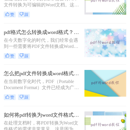
文件转换为可编辑的Word文档。这不
仅方便编辑和修改，还可以确保格式
赞
踩
的一致性。那么pdf怎么转换成可编辑
word呢？本文将介绍将PDF转换为可
编辑Word文档的技巧，帮助您提高工
pdf格式怎么转换成word格式？这四个方法转换效率很高！
作效率。
在今天数字化的时代，我们经常会遇
到一些需要将PDF文件转换成Word格
式的情况。PDF格式具有一定的安全
赞
踩
性和稳定性，但相较于Word格式，
PDF文件不太方便进行编辑和修改。
所以，当我们需要对PDF文件进行编
怎么把pdf文件转换成word格式不变？试试这二方法！
辑时，将其转换成Word格式是一种常
在当前数字化时代，PDF（Portable
见的需求。那么pdf格式怎么转换成
Document Format）文件已经成为广泛
word格式呢？在本文中，将介绍四种
使用的电子文档格式。然而，当我们
使用简单且高效的方法将PDF格式转
赞
踩
需要对PDF文件进行一些修改或编辑
换为Word格式。
时，将其转换为可编辑的Word格式变
得至关重要。那么怎么把pdf文件转换
如何将pdf转换为word文件格式？分享三种方法的详解！
成word格式不变呢？本文将重点介绍
在处理文档时，将PDF转换为Word文
四种方法，帮助你将PDF文件转换为
件格式的需求非常常见。这是因为