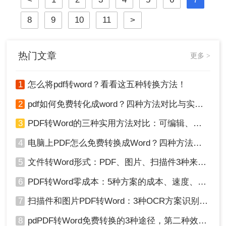
需要将PDF文档转换成Word文档，以
来
便于编辑和修改。那么，电脑pdf怎么
8
9
10
11
>
不花钱转换成word呢？接下来，我将
为大家介绍三种在电脑上免费将PDF
转换成Word的简单方法。
热门文章
更多 >
1
怎么将pdf转word？看看这五种转换方法！
2
pdf如何免费转化成word？四种方法对比与实操指南（附详细表格）
3
PDF转Word的三种实用方法对比：可编辑、保格式、避风险！
4
电脑上PDF怎么免费转换成Word？四种方法对比与实操指南（附详细表格）!
5
文件转Word形式：PDF、图片、扫描件3种来源分别怎么处理！
6
PDF转Word零成本：5种方案的成本、速度、精度对比！
7
扫描件和图片PDF转Word：3种OCR方案识别率实测！
8
pdPDF转Word免费转换的3种途径，第二种效率最高！