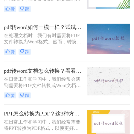
Word格式，同时保持原有的格式不
Word格式的文件更易于编辑、修改和
变。
赞
踩
分享。那么如何将pdf转换为word文件
格式呢？本文将介绍三种方法，帮助
您将PDF文件转换为Word格式，并确
pdf转word如何一模一样？试试这三个转换方法吧！
保格式和数据的完整性。
在处理文档时，我们有时需要将PDF
文件转换为Word格式。然而，转换过
程中可能会遇到格式、排版和元素错
赞
踩
位的问题。为了实现PDF转Word的一
模一样，我们需要采取一些特定的方
法和技巧。那么pdf转word如何一模一
pdf转word文档怎么转换？看看这4种方法！
样呢？本文将为您介绍三种实用的方
在日常工作和学习中，我们经常会遇
法，帮助您顺利完成高质量的PDF转
到需要将PDF文档转换成Word文档的
Word转换。
情况。不管是编辑、修改还是复制粘
赞
踩
贴，Word文档的处理更加便捷灵活。
那么，pdf转word文档怎么转换呢？下
面给大家介绍四种简单易行的方法，
PPT怎么转换为PDF？这3种方法很简单！
让您从小白到高手都能轻松上手！
在日常工作和学习中，我们经常需要
将PPT转换为PDF格式，以便更好地