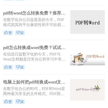
脑如何把pdf转换成word文档呢？下
面，我将为大家介绍三种实用的方
法，帮助你在电脑上轻松实现PDF到
pdf转word怎么转换免费？推荐这三种方法给你！
Word的转换。
在数字化办公日益普及的今天，PDF
格式因其跨平台兼容性和不可轻易编
辑的特性，成为文件传输和共享的常
赞
踩
用格式。然而，当需要修改PDF中的
内容或将其转换为可编辑的Word文档
时，很多用户会发现这一任务并不容
pdf怎么转换成word免费？试试这二个方法！
易。幸运的是，存在多种免费的方法
在信息日益数字化的今天，PDF与
可以帮助我们实现PDF到Word的转
Word文档都是日常办公和学习中常见
换。那么pdf转word怎么转换免费呢？
的文件格式。PDF文件因其不易被修
本文将为您介绍几种常用的免费转换
赞
踩
改和跨平台兼容性强的特点而备受青
方法。
睐，但在某些情况下，我们可能更希
望将其转换为Word文档，以便于编辑
电脑上如何把pdf转换成word文档？值得收藏的四种转换方法！
和修改。那么pdf怎么转换成word免费
在数字化办公的时代，PDF和Word是
呢？本文将为您介绍几种免费的PDF
两种最为常见的文件格式。PDF因其
转Word方法，帮助您轻松实现文件格
出色的稳定性和跨平台性而受到广泛
式转换。
赞
踩
使用，但在某些情况下，我们可能需