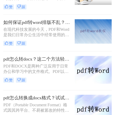
PDF转Word确实是一个好方法。让我
情况，以便于编辑和修改。那么PDF
赞
踩
们看看如何转换吧！
怎样转化为Word文档呢？本文将介绍
三种PDF转化为Word文档的方法，帮
助您轻松实现格式转换。
如何保证pdf转word排版不乱？这三个简单实用方法一定能帮到你！
在现代科技发展的今天，PDF和Word
是我们日常办公生活中经常使用的两
种文档格式。有时候，我们需要将一
赞
踩
个PDF文件转换成Word格式，以便于
编辑和修改。然而，很多人可能都遇
到过一个问题，那就是在转换过程
pdf怎么转docx？这二个方法轻松搞定！
中，文件的排版变得凌乱不堪，甚至
PDF和DOCX是两种广泛应用于日常
使得内容无法阅读。那么如何保证pdf
办公和学习中的文件格式。PDF以其
转word排版不乱呢？，今天我将给大
跨平台、不易被篡改的特性，成为了
家介绍三个方法，来确保PDF转Word
赞
踩
许多正式文档的首选格式；而DOCX
时排版不乱。
则因其编辑和格式调整的灵活性，在
文字处理中占据了重要地位。有时，
pdf怎么转换成docx格式？试试这三个转换方法！
我们可能需要将PDF文档转换为
DOCX格式，以便进行进一步的编辑
PDF（Portable Document Format）格
和修改。那么，PDF怎么转DOCX
式因其跨平台、不易被篡改的特性，
呢？接下来，本文将为您详细解析转