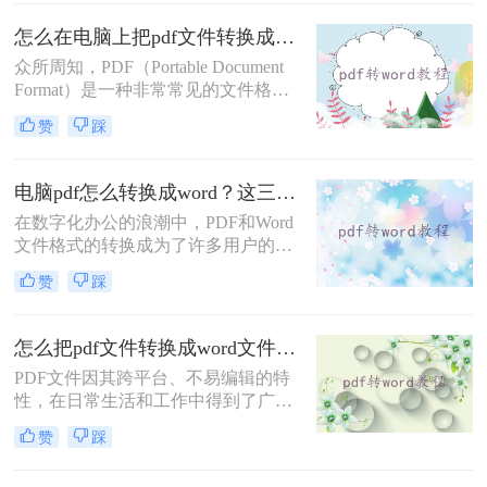
要将PDF文件转换为Word文档，以便
进行编辑、修改或重新排版。那么电
怎么在电脑上把pdf文件转换成word？看看这二个方法!
脑上如何把pdf转换成word文档呢？本
众所周知，PDF（Portable Document
文将为您介绍三种在电脑上将PDF转
Format）是一种非常常见的文件格
换成Word文档的实用方法，帮助您轻
式，而Word文档则是我们经常使用的
松应对不同场景下的文件格式转换需
赞
踩
编辑和排版工具。如果你遇到了需要
求。
将PDF文件转换为Word文档的情况，
你可能会有一些困扰。那么怎么在电
电脑pdf怎么转换成word？这三种转换方法快来看！
脑上把pdf文件转换成word呢？本文将
在数字化办公的浪潮中，PDF和Word
向你介绍一些简便的方法，让你可以
文件格式的转换成为了许多用户的迫
轻松地在电脑上进行PDF到Word的转
切需求。PDF文件以其稳定性和跨平
换。
赞
踩
台性而广受欢迎，但在需要编辑或修
改内容时，我们往往希望将其转换为
Word文档。那么电脑pdf怎么转换成
怎么把pdf文件转换成word文件？介绍三种简单易用的方法！
word呢？本文将为您介绍三种在电脑
PDF文件因其跨平台、不易编辑的特
上将PDF转换成Word的实用方法，帮
性，在日常生活和工作中得到了广泛
助您轻松应对不同场景下的文件格式
应用。然而，有时我们可能需要对
转换需求。
赞
踩
PDF文件进行编辑或修改，这就需要
将其转换为Word格式。那么怎么把