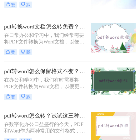
在日常生活和工作中被广泛应用。然
赞
踩
换的方法与步骤。
而，当我们需要编辑或修改PDF文件
的内容时，却发现它并不如
DOCX（Word文档）格式那样易于操
pdf转换word文档怎么转免费？这三个方法分享给你！
作。因此，将PDF转换成DOCX格式
成为了一个常见的需求。那么pdf怎么
在日常办公和学习中，我们经常需要
转换成docx格式呢？本文将介绍几种
将PDF文件转换为Word文档，以便于
常用的PDF转DOCX的方法，并分享
编辑和修改内容。虽然市面上有很多
赞
踩
一些注意事项。
专业的PDF转Word工具，但不少用户
因预算有限而寻找免费解决方案。那
么pdf转换word文档怎么转免费呢？本
pdf转word怎么保留格式不变？这3种方法，任你选择！
文将介绍三种免费的PDF转Word方
​在办公和学习中，我们有时需要将
法，帮助您轻松实现文件格式转换。
PDF文件转换为Word文档，以便更好
地编辑和修改内容。然而，很多转换
赞
踩
工具在转换过程中往往无法完全保留
PDF的原始格式，导致转换后的Word
文档格式混乱。为了解决pdf转word怎
pdf转word怎么转？试试这三种简单实用方法！
么保留格式不变问题，本文将介绍三
在数字化办公日益盛行的今天，PDF
种实用的方法，帮助你在将PDF转换
和Word作为两种常用的文件格式，各
为Word时保留格式不变。
自拥有其独特的优势。PDF文件因其