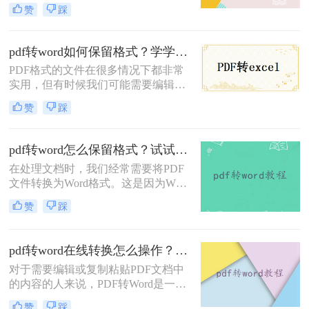
共享和阅读。然而，许多人不知道该
赞
踩
如何高效地将PPT文件转换为PDF。
那么PPT怎么转换为PDF呢？别担
心，本文将为你介绍四个简单的方
pdf转word如何保留格式？学学这二个转换方法！
法，帮助你快速实现PPT转PDF的需
PDF格式的文件在很多情况下都非常
求。
实用，但有时候我们可能需要编辑或
重用其中的内容，这时就需要将PDF
赞
踩
转换为Word格式。然而，转换后的
Word文件往往会出现格式错乱的问
题，导致我们需要花费大量时间来重
pdf转word怎么保留格式？试试这三个方法！
新编辑和调整。那么pdf转word如何保
在处理文档时，我们经常需要将PDF
留格式呢？在本文中，将向大家介绍
文件转换为Word格式。这是因为Word
实现保留PDF转Word的格式。
提供了更多的编辑和格式化选项，使
赞
踩
得内容更易于修改、排版或重新设
计。然而，许多人在进行转换时遇到
了格式丢失的问题。那么，pdf转word
pdf转word在线转换怎么操作？教你转转大师在线转换！
怎么保留格式呢？以下是一些实用的
对于需要编辑或复制粘贴PDF文档中
方法和建议。
的内容的人来说，PDF转Word是一个
非常方便的工具。转转大师是一个在
赞
踩