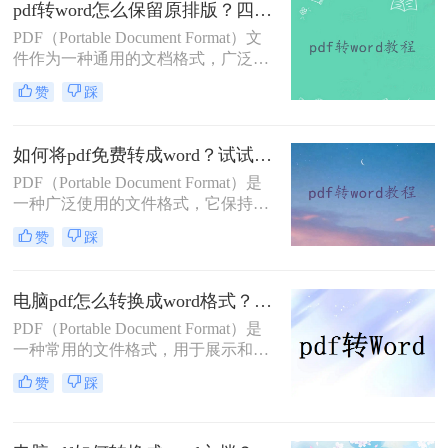
pdf转word怎么保留原排版？四种实用方法！
版。那么pdf怎么转word文档呢？本文
将介绍三种将PDF转换为Word文档的
PDF（Portable Document Format）文
方法。
件作为一种通用的文档格式，广泛应
用于各个领域。然而，有时我们需要
赞
踩
将PDF文件转换为Word文档以进行编
辑或修改。在转换过程中，保留原排
版至关重要，以确保文档格式的一致
如何将pdf免费转成word？试试下面的二种在线方法！
性和可读性。那么pdf转word怎么保留
PDF（Portable Document Format）是
原排版呢？本文将介绍四种方法，帮
一种广泛使用的文件格式，它保持了
助你在PDF转Word时保留原排版。
文档的原始布局和格式，使得文件在
赞
踩
不同设备和操作系统上都能保持一致
的显示效果。然而，PDF文件并不易
于编辑和修改。因此，将PDF转换为
电脑pdf怎么转换成word格式？这三个方法非常实用！
Word文档（.docx或.doc）有时成为了
PDF（Portable Document Format）是
必要的需求。虽然市场上有很多付费
一种常用的文件格式，用于展示和交
软件可以帮助完成这一任务，但也有
换文档，因其高度的可读性和稳定性
一些免费的方法可以实现PDF到Word
赞
踩
而广受欢迎。然而，有时候我们可能
的转换。那么如何将pdf免费转成word
需要将PDF文件转换为Word格式，以
呢？本文将介绍几种免费将PDF转为
便于编辑、修改或进一步处理。那么
Word的方法。