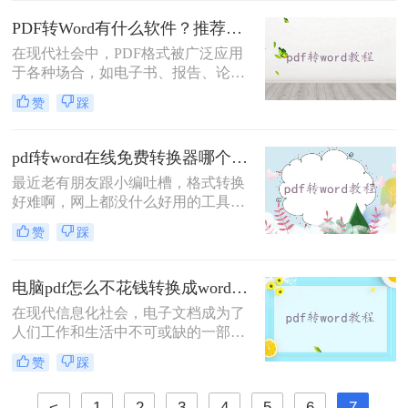
问题。那么pdf怎么转换成word在线转
PDF转Word有什么软件？推荐几款速实现PDF转Word的利器
化呢？本文将为您介绍一种简单易用
在现代社会中，PDF格式被广泛应用
的在线转换方法，帮助您快速将PDF
于各种场合，如电子书、报告、论文
转换成Word格式。
等。然而，有时我们需要对PDF文档
赞
踩
进行编辑或修改，而Word是一个非常
常用的编辑软件。那么，pdf转word有
什么软件呢？下面将为您推荐几款最
pdf转word在线免费转换器哪个好用？试试这三款转换工具！
佳软件，让您轻松实现PDF转Word的
最近老有朋友跟小编吐槽，格式转换
需求。
好难啊，网上都没什么好用的工具，
想要将一份PDF格式的文档转换成
赞
踩
Word文档，但是试过很多软件了，转
换出来的结果都是一般般，甚至还有
排版格式都乱了，文字也有出错的。
电脑pdf怎么不花钱转换成word？试试这三个工具！
有没有好一点的pdf转word在线免费转
在现代信息化社会，电子文档成为了
换器哪个好用软件呢？好软件当然是
人们工作和生活中不可或缺的一部
有的，就看你有没有这个运气遇到
分。特别是PDF格式的文档，由于其
了。给大家介绍一下转转大师PDF转
赞
踩
跨平台和文档保真度高等特点，广泛
换器，不管是在线转换格式还是客户
应用于各个领域。然而，有时我们还
端转换格式，都是杠杠的哦，下面就
<
1
2
3
4
5
6
7