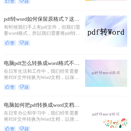
赞
踩
跨平台兼容性和不可轻易编辑的特
性，常被用于文件共享和阅读；而
Word文件则以其强大的编辑功能和丰
pdf转word如何保留原格式？这三个实用方法一定能帮到你！
富的格式设置，成为办公文档的首
有时候我们手上有pdf文件，但我们需
选。然而，在实际应用中，我们常常
要word格式，所以我们需要将pdf转
需要将PDF文件转换为Word文档，以
word如何保留原格式，那么你知道怎
便进行进一步的编辑和修改。那么pdf
赞
踩
么将pdf转word吗？小编今天给大家整
转word怎么转呢？本文将为您详细介
理了一份转换指南，不知道怎么转换
绍PDF转Word的几种常用方法。
的朋友，你有福啦，看完很快就能掌
电脑pdf怎么转换成word格式不变？分享4种方法轻松实现！
握，快快收藏起来吧。
在日常生活和工作中，我们经常需要
将PDF文件转换为Word文档，以保留
原始格式并方便编辑。然而，很多转
赞
踩
换工具在转换过程中往往无法完全保
留PDF的原始格式，导致转换后的
Word文档格式混乱。那么电脑pdf怎
电脑如何把pdf转换成word文档？这3种方法简单易学，你一定要知道！
么转换成word格式不变呢？为了解决
在日常办公和学习中，我们经常需要
这一问题，本文将介绍四种实用的方
将PDF文件转换为Word文档，以便于
法，帮助你在电脑上将PDF转换为
编辑、修改或重新排版内容。那么电
Word，同时保持格式不变。
赞
踩