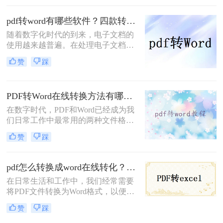
必不可少的一步。然而，许多人不知
道免费的pdf转word有哪些软件。在本
pdf转word有哪些软件？四款转换工具推荐！
文中，我们将为大家推荐三款免费实
随着数字化时代的到来，电子文档的
用的PDF转Word软件，帮助您轻松完
使用越来越普遍。在处理电子文档的
成转换任务。
过程中，我们可能会遇到需要将PDF
赞
踩
文件转换为Word文档的情况。这时
候，选择一款好用的PDF转Word工具
就显得尤为重要了。那么pdf转word有
PDF转Word在线转换方法有哪些？分享四种简单高效的工具！
哪些软件呢？下面，我将为您推荐几
款功能强大、操作简便的PDF转Word
在数字时代，PDF和Word已经成为我
软件，希望对您有所帮助。
们日常工作中最常用的两种文件格
式。然而，有时我们需要将PDF文件
赞
踩
转换为Word格式，以便更好地编辑、
修改和使用其中的内容。本文将为您
介绍四种简单高效的PDF转Word在线
pdf怎么转换成word在线转化？这个转换方法了解一下！
转换方法，帮助您轻松完成文件格式
在日常生活和工作中，我们经常需要
的转换。
将PDF文件转换为Word格式，以便更
好地编辑、修改和使用其中的内容。
赞
踩
然而，许多人在进行PDF转Word操作
时，会遇到格式错乱、排版不整齐等