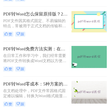
文档内容时，将其转换为Word格式
（.docx）更为方便。那么pdf转换成
word怎么转呢？本文将详细介绍几种
PDF转Word怎么保留原排版？2种方法对比：Adobe Acrobat DC与专业转换软件实测
常用的PDF转Word方法，助您轻松完
PDF文件因其格式固定、不易编辑的
成转换。
特点，常被用于正式文档的传输和存
档。然而，当我们需要编辑PDF内容
赞
踩
时，将其转换为Word文档是常见需
求。但许多用户在转换后发现排版混
乱，影响使用体验。那么pdf转word怎
PDF转Word免费方法实测：在线工具、Word内置功能与手动复制3种方式对比！
么保留原排版呢？本文将介绍两种方
在日常工作和学习中，我们经常需要
法，帮助你在PDF转Word时尽可能保
将PDF文件转换成Word文档以方便编
留原排版。
辑。那么怎么不花钱把pdf转成word
赞
踩
呢？以下是三种可以免费使用的PDF
转Word的方法，帮助您根据具体需求
选择最适合的方式。
PDF转Word零成本：5种方案的成本、速度、精度对比！
在文档处理中，PDF文件常因格式固
定难以编辑，转换为Word格式能显著
提升工作效率。然而，市面上许多转
赞
踩
换工具需付费或存在隐私风险，那么