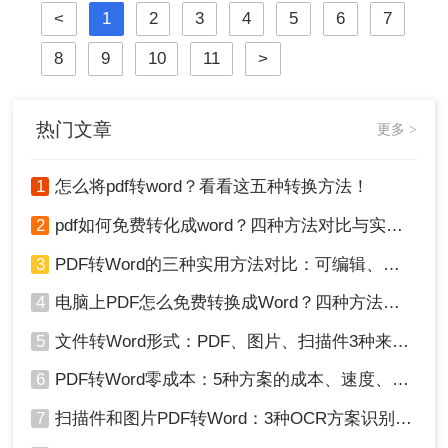
<
1
2
3
4
5
6
7
于Windows 10/11系统实测，系统梳理
5种安全有效方法，明确标注每种方
8
9
10
11
>
案的适用边界与关键细节，助您高效
保留原排版，让文档转换不再是痛
点！
热门文章
更多 >
1
怎么将pdf转word？看看这五种转换方法！
2
pdf如何免费转化成word？四种方法对比与实操指南（附详细表格）
3
PDF转Word的三种实用方法对比：可编辑、保格式、避风险！
4
电脑上PDF怎么免费转换成Word？四种方法对比与实操指南（附详细表格）!
5
文件转Word形式：PDF、图片、扫描件3种来源分别怎么处理！
6
PDF转Word零成本：5种方案的成本、速度、精度对比！
7
扫描件和图片PDF转Word：3种OCR方案识别率实测！