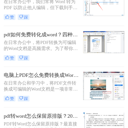
在日常办公中，我们常将 Word 转为
PDF 以防止他人编辑，但下载到手的
PDF 往往又需要修改内容，这时就不
赞
踩
得不将 PDF 再转回 Word。然而，很
多用户尝试后发现：要么转换后排版
错乱，要么工具捆绑广告，甚至文件
pdf如何免费转化成word？四种方法对比与实操指南（附详细表格）
受损。那么 PDF 如何改成 Word 文
在日常办公中，将PDF转换为可编辑
档？本文从 转换质量、操作难度、文
的Word文档是高频需求。为了帮你快
件安全、批量能力 四个维度，对比三
速选出最适合自己的方案，下表汇总
种主流方法，帮助您快速选出最合适
赞
踩
了四种主流免费方法的核心差异：
的那一种。
电脑上PDF怎么免费转换成Word？四种方法对比与实操指南（附详细表格）!
在日常办公和学习中，将PDF文件转
换成可编辑的Word文档是一项非常高
频的需求。PDF虽然版式固定、不易
赞
踩
篡改，但编辑修改较为困难，而Word
文档则更便于调整格式和修改内容。
为了帮你快速选出最适合自己的转换
pdf转word怎么保留原排版？2026最新实测，这5种方法从免费到专业全搞定！
方式，下表汇总了四种主流免费方法
PDF转Word怎么保留原排版？最直接
的核心差异：