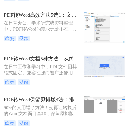
文件中的内容时，将其转换为Word格
式变得尤为重要。那么pdf文件怎么转
换为word格式呢？本文将介绍三种简
PDF转Word高效方法5选1：文件大小和类型决定用哪个！
单实用的方法，帮助您轻松将PDF文
在日常办公、学术研究或资料整理
件转换为Word格式。
中，PDF转Word的需求无处不在。那
么pdf怎么转换成word呢？本文将系统
赞
踩
解析5种主流方法，涵盖不同场景，
助你轻松应对各类转换难题。
PDF转Word文档5种方法：从简单复制到专业软件的适用范围！
在日常工作和学习中，PDF文件因其
格式固定、兼容性强而被广泛使用。
然而，PDF的静态特性也带来了编辑
赞
踩
困难的问题。为了便于修改和协作，
将PDF转换为可编辑的Word文档成为
许多用户的刚需。那么pdf怎么转换成
PDF转Word保留原排版4法：排版优先模式、OCR选项和格式修复全流程！
word文档呢？本文将详细介绍五种常
90%的人用错了方法！别再让转换后
用的PDF转Word方法，帮助您选择最
的Word文档面目全非，保留原排版的
适合自己的解决方案。
秘密就在这里。“这表格怎么全乱
赞
踩
了？”、“字体全变了，我还得一个个