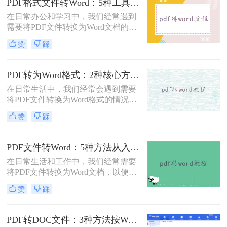
PDF格式文件转Word：5种工具按文件来源和用途对照选择！
在日常办公和学习中，我们经常遇到
需要将PDF文件转换为Word文档的需
求。PDF格式的文件如何转Word一直
赞
踩
是困扰许多用户的难题。无论是需要
编辑合同条款、修改论文内容，还是
调整报告格式，掌握高效的PDF转
PDF转为Word格式：2种核心方法的适用场景和操作差异！
Word技巧都至关重要。本文将为您详
在日常生活中，我们经常会遇到需要
细介绍几种经过实践验证的有效方
将PDF文件转换为Word格式的情况，
法，帮助您快速解决格式转换问题。
以便于编辑和修改文件内容。那么如
赞
踩
何将pdf转为word格式呢？本文将介绍
两种将PDF转为Word的方法。
PDF文件转Word：5种方法从入门到避坑的实操指南！
在日常生活和工作中，我们经常需要
将PDF文件转换为Word文档，以便于
编辑和修改。那么怎么把pdf文件转换
赞
踩
成word呢？本文将详细介绍几种将
PDF文件转换成Word文档的方法，帮
助大家轻松应对这一需求。
PDF转DOC文件：3种方法按Word版本兼容性选择！