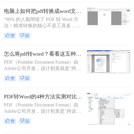
如何不花钱将pdf转word呢？本文精选
5种完全免费的解决方案。所有方法
电脑上如何把pdf转换成word文档？这3个高效精准的方法，让你办公效能翻倍！
均基于官方或开源平台，确保零成
“90% 的人都用错了 PDF 转 Word 方
本、无广告、无数据泄露。无需任何
法！精准转换的核心不是工具多，而
付费，即可实现高质量转换，告别格
是选对适配场景”职场中，“PDF 转
式错乱与隐私担忧！
赞
踩
Word” 是高频刚需 —— 项目报告需提
取数据、合同文件要修改条款、学术
论文需调整格式，稍有不慎就会出现
怎么将pdf转word？看看这五种转换方法！
排版错乱、文字丢失、表格变形等问
PDF（Portable Document Format）由
题。
Adobe公司开发，设计初衷就是"跨设
备一致性呈现"——无论在什么设备
赞
踩
上打开，排版都完全一样。这个优点
也正是它难以编辑的原因：PDF内部
用固定坐标记录每个文字、图形的精
PDF转Word的4种方法实测对比（附还原度对比表）！
确位置，而Word是流式排版，内容从
PDF（Portable Document Format）由
上到下流动、自动换行。
Adobe公司开发，设计初衷是"跨设备
一致性呈现"——无论在什么设备上
赞
踩
打开，排版都完全一样。这个优点也
正是它难以编辑的原因：PDF内部用