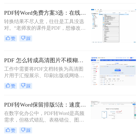
调？”——相信这是无数职场人在将
PDF转为Word文档时，最崩溃的瞬
PDF转Word免费方案3选：在线免费额度、客户端试用和Word自带的区别！
间。一份精心排版的PDF报告，转换
转换结果不尽人意，往往是工具没选
后却变成需要“二次加工”的混乱文
对。“老师发的课件是PDF，想修改内
档，不仅浪费时间，更可能引发关键
容怎么办？”“客户发来的合同是
信息错漏的风险。那么pdf转word怎么
赞
踩
PDF，需要调整条款怎么处理？”从事
保留原排版呢？
办公软件测评多年，小编每天在后台
看到最多的，就是这类关于PDF编辑
PDF 怎么转成高清图片不模糊？5种高清转换方法（2026实测指南）
的“灵魂拷问”。
工作中需要将PDF文档转换为高清图
片用于汇报展示、印刷出版或网络分
享，但转换后图片模糊不清、细节丢
赞
踩
失、放大后出现马赛克……这些"清
晰度灾难"不仅影响专业形象，更可
能导致重要信息无法识别。那么PDF
PDF转Word保留排版5法：速度优先还是排版优先？选择指南！
怎么转成高清图片不模糊呢？别再忍
在数字化办公中，PDF转Word是高频
受模糊图片！本文直击痛点，提供可
需求，但格式错乱、表格错位、图片
立即执行的高清转换方案，助您10分
错位等问题频发。许多用户盲目使用
钟内获得印刷级清晰度！
赞
踩
在线工具，导致文档返工重做。那么
pdf转word怎么保留原排版呢？本文基