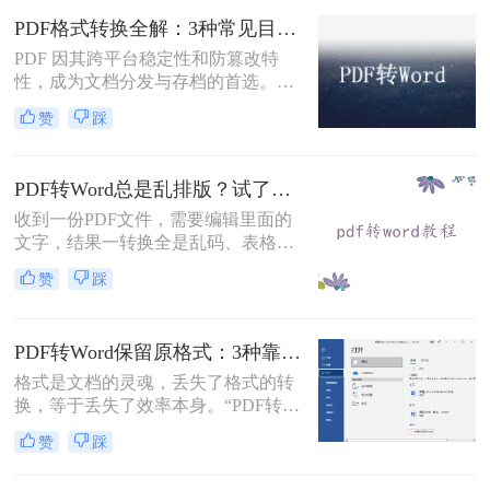
固定坐标记录每个文字、图形的精确
PDF格式转换全解：3种常见目标格式及对应操作方法！
位置，而Word是流式排版，内容从上
到下流动、自动换行。
PDF 因其跨平台稳定性和防篡改特
性，成为文档分发与存档的首选。但
当需要编辑内容、调整格式或提取文
赞
踩
本时，将其转换为可编辑的 Word 文
档（.docx）就成为刚需。那么怎么转
换pdf格式呢？以下分方法解析当前主
PDF转Word总是乱排版？试了好几个办法，这几个真的能用！
流转换途径。
收到一份PDF文件，需要编辑里面的
文字，结果一转换全是乱码、表格错
位、图片跑偏——这种糟心事估计不
赞
踩
少人都遇到过。其实pdf怎么转换成
word这个问题，并不是某一个工具就
能通杀所有情况的，关键得看你手里
PDF转Word保留原格式：3种靠谱方法的关键参数配置！
的PDF是什么类型、要转几个文件、
对排版要求高不高。本文就按不同场
格式是文档的灵魂，丢失了格式的转
景，把我自己实际用过、觉得靠谱的
换，等于丢失了效率本身。“PDF转完
几种方法整理出来，包括在线直接
Word，排版全乱了，还不如自己重打
赞
踩
转、批量处理、以及对排版要求高时
一遍！”这是小编在后台收到最多的
该怎么操作，看完你就知道该选哪个
吐槽之一。作为一名深耕办公软件领