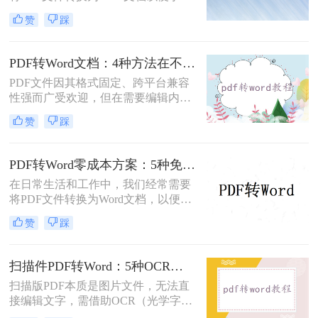
辑和修改。那么电脑上pdf怎么转换成
赞
踩
word文档呢？本文将介绍三种将PDF
转换为Word文档的方法，帮助您轻松
完成PDF到Word的转换。
PDF转Word文档：4种方法在不同文件类型下的转换效果！
PDF文件因其格式固定、跨平台兼容
性强而广受欢迎，但在需要编辑内容
时，将其转换为可编辑的Word文档成
赞
踩
为刚需。那么pdf怎么转换成word文档
呢？本文将系统梳理6种主流转换方
法，助您高效完成格式转换。
PDF转Word零成本方案：5种免费路径的适用边界和效果评估！
在日常生活和工作中，我们经常需要
将PDF文件转换为Word文档，以便进
行编辑、修改或进一步处理。然而，
赞
踩
市面上许多PDF转Word工具都需要付
费使用。那么pdf怎么转换成word不花
钱呢？本文将介绍几种不花钱的常用
扫描件PDF转Word：5种OCR方案的识别精度和速度对比！
方法，帮助您轻松实现PDF到Word的
扫描版PDF本质是图片文件，无法直
转换。
接编辑文字，需借助OCR（光学字符
识别）技术提取文字并转换为可编辑