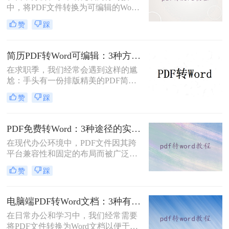
中，将PDF文件转换为可编辑的Word
文档是极高频的需求。但最令人头疼
赞
踩
的往往不是转换本身，而是转换后出
现的格式错乱、排版崩坏、图片移位
等“惨剧”。面对PDF 转 Word 后排版
简历PDF转Word可编辑：3种方法保留排版不乱的实测！
全乱/文字错位/串行/乱跑怎么办这一
在求职季，我们经常会遇到这样的尴
难题，很多人尝试了各种免费工具却
尬：手头有一份排版精美的PDF简
依然无法解决。
历，但招聘系统只允许上传Word格
赞
踩
式，或者HR希望能直接在简历上修
改批注。面对这种情况，掌握pdf简历
怎么转word简历的技巧就显得至关重
PDF免费转Word：3种途径的实际费用、限制和效果对比！
要。直接复制粘贴不仅会打乱排版，
在现代办公环境中，PDF文件因其跨
还可能丢失关键信息。
平台兼容性和固定的布局而被广泛使
用。然而，在需要对内容进行编辑
赞
踩
时，我们往往需要将其转换为Word文
档。那么如何免费转换pdf格式为word
呢？本文将介绍三种常用的免费方法
电脑端PDF转Word文档：3种有效方法的具体操作步骤！
来实现这一目标。
在日常办公和学习中，我们经常需要
将PDF文件转换为Word文档以便于编