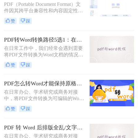
PDF（Portable Document Format）文
件因其跨平台兼容性和内容固定性而
广受欢迎，但在某些情况下，我们可
赞
踩
能需要将其转换为DOC（Microsoft
Word文档）格式以进行编辑和修改。
那么pdf文件怎么转换成doc文件呢？
PDF转Word转换路径5选1：在线、软件、手机端各场景最优解！
本文将介绍三种将PDF文件转换成
在日常工作中，我们经常会遇到需要
DOC文件的方法。
将PDF文件转换为Word文档的情况，
以便对内容进行编辑或修改。那么pdf
赞
踩
转word怎么转呢？本文将介绍五种将
PDF转换为Word的方法，帮助你选择
最适合自己的转换方式。
PDF怎么转Word才能保持原格式不变/版式不乱？3种专业有效方法全解析！
在日常办公、学术研究或商务对接
中，将PDF文件转换为可编辑的Word
文档是极高频的需求。但最令人头疼
赞
踩
的往往不是转换本身，而是转换后出
现的格式错乱、排版崩坏、图片移位
等“惨剧”。因此，很多人都在苦苦寻
PDF 转 Word 后排版全乱/文字错位/串行/乱跑怎么办？3种高保真转换方法全解析
找“PDF怎么转Word才能保持原格式
在日常办公、学术研究或商务对接
不变/版式不乱”的完美方案。