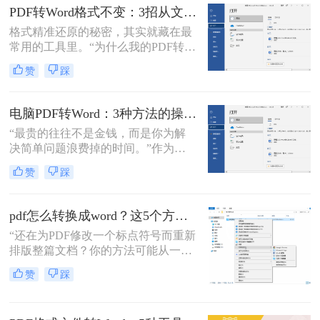
了。
域多年的测评博主，我深知一份格式
PDF转Word格式不变：3招从文件选择到输出设置全流程！
错乱、需要手动调整数小时的Word文
格式精准还原的秘密，其实就藏在最
档，对职场人来说是多么糟糕的体
常用的工具里。“为什么我的PDF转成
验。那么pdf转word如何保留原格式
Word后，格式全乱了？”——这是小
呢？
赞
踩
编在后台收到最多的问题之一。相信
无数职场人和内容创作者都曾为此头
疼：一份精心排版的报告、合同或方
电脑PDF转Word：3种方法的操作步骤和常见报错处理！
案，转换后却面目全非，表格错位、
“最贵的往往不是金钱，而是你为解
字体变异、版面混乱，不得不花费大
决简单问题浪费掉的时间。”作为专
量时间重新调整。
注电脑办公软件测评多年的博
赞
踩
主，“电脑怎么将pdf转换成word免
费”是我被问及最多的问题之一。这
背后，是无数职场人和内容创作者面
pdf怎么转换成word？这5个方法亲测有效，职场人必备技能！
对合同、报告、文献时，渴望高效提
“还在为PDF修改一个标点符号而重新
取、编辑信息的真切需求。
排版整篇文档？你的方法可能从一开
始就错了。”作为一名深耕电脑办公
赞
踩
软件领域多年的测评博主，小编每天
都能在后台看到大量关于文档格式转
换的求助。