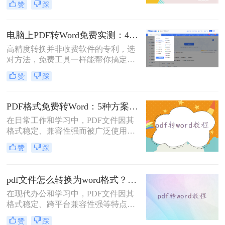
赞
踩
的Word格式。那么扫描pdf怎么转换
成word文档呢？本文将介绍系统梳理
5种主流方案，助您高效完成转换。
电脑上PDF转Word免费实测：4个方案的转换效果和注意事项！
高精度转换并非收费软件的专利，选
对方法，免费工具一样能帮你搞定复
杂排版。“免费的工具转换效果肯定
赞
踩
很差吧？”这是我作为办公软件测评
博主最常听到的误解。许多职场人在
处理pdf转word时，往往陷入“收费软
PDF格式免费转Word：5种方案的速度、精度、文件限制对比！
件太贵，免费工具怕坑”的两难境
在日常工作和学习中，PDF文件因其
地。那么电脑上怎么把pdf转成word免
格式稳定、兼容性强而被广泛使用。
费呢？
然而，当需要对PDF内容进行编辑
赞
踩
时，很多人会遇到困难。此时，将
PDF转换为可编辑的Word文档就成为
必要操作。面对"pdf格式怎么免费转
pdf文件怎么转换为word格式？这3种转换方法可以尝试下！
换成word"这一常见需求，本文将为
在现代办公和学习中，PDF文件因其
您详细介绍五种安全、高效且完全免
格式稳定、跨平台兼容性强等特点而
费的转换方法，帮助您轻松实现格式
被广泛使用。然而，当需要编辑PDF
转换。
赞
踩