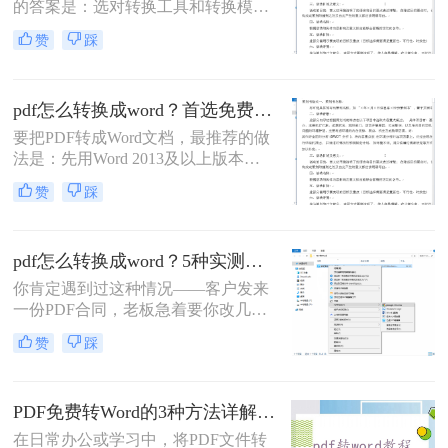
的答案是：选对转换工具和转换模式
——可编辑PDF优先用Word直接打开
赞
踩
或专业转换软件的“排版优先”模式，
扫描件PDF必须用带OCR识别功能的
工具才能还原文字与版面。 这是解决
pdf怎么转换成word？首选免费工具，复杂文件再上专业软件！
排版错乱、表格移位、字体变样等问
题的核心原则。
要把PDF转成Word文档，最推荐的做
法是：先用Word 2013及以上版本直
接打开PDF（免费、无损）、再用
赞
踩
Google Drive在线转换（免费、云
端），如果遇到扫描件或复杂排版，
最后用专业的转转大师pdf转换器兜
pdf怎么转换成word？5种实测方法，从免费到专业全攻略！
底。
你肯定遇到过这种情况——客户发来
一份PDF合同，老板急着要你改几个
字；老师上传的PDF课件，你想复制
赞
踩
一段做笔记；或者自己扫描的纸质文
件，想直接编辑里面的文字。不管你
是办公室文员、学生，还是自由职业
PDF免费转Word的3种方法详解：复制粘贴、在线工具与Word内置转换效果对比！
者，“pdf怎么转换成word”绝对是高频
刚需。
在日常办公或学习中，将PDF文件转