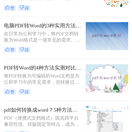
PDF内容进行修改时，将其转换为可
赞
踩
编辑的Word文档是必要的。那么pdf
怎么转换成word呢？本文将介绍5种
常见且高效的方法，帮助您快速完成
电脑PDF转Word的3种实用方法对比：转换软件、Word内置功能与在线工具详解！
转换。
在日常办公和学习中，将PDF文档转
换为Word格式是一项常见的需求。
Word文档因其易于编辑和修改的特点
赞
踩
而备受青睐。那么电脑上pdf怎么转换
成word呢？本文将介绍三种将PDF转
换成Word的实用方法。
PDF转Word的4种方法实测对比：在线工具、Adobe Acrobat、Word内置与OCR识别方案选择！
将PDF转换为可编辑的Word文档是办
公和学习中的常见需求，但转换过程
中常出现格式错乱、图片丢失等问
赞
踩
题。那么pdf文档怎么转换成word格式
呢？本文将系统介绍几种主流方法，
助你高效完成转换。
pdf如何转换成word？5种方法从免费到编程实测对比！
PDF（便携式文档格式）因其跨平台
兼容性强、排版固定等特点，成为文
档共享和存档的首选。但若需编辑内