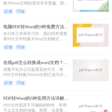
换为Word文档的需求非常普遍。那么
pdf怎么免费转换成word文档呢？本文
赞
踩
将重点介绍三种免费且无需专业技能
的PDF转Word方法，助您快速解决问
题。
电脑PDF转Word的3种免费方法实测：含效果对比与适用场景说明！
在日常工作和学习中，我们经常需要
将PDF文件转换为Word文档格式，以
便进行编辑和修改。那么电脑pdf怎么
赞
踩
转word文档格式免费呢？本文将介绍
三种实用的免费方法，帮助您轻松实
现PDF到Word的转换。
在线pdf怎么转换成word文档？PDF猫与转转大师2种在线工具使用指南与功能对比！
在数字化办公日益普及的今天，将
PDF文件转换为Word文档已成为许多
职场人士和学生群体的日常需求。
赞
踩
PDF格式虽然便于分享和保持格式一
致，但编辑起来却相对麻烦。因此，
找到一种高效、便捷的在线转换方法
PDF转Word的5种实用方法详解：含扫描件OCR处理与格式校对指南！
显得尤为重要。那么在线pdf怎么转换
PDF文件因其不可编辑的特性，常用
成word文档呢？本文将介绍两种在线
于正式文档的传输。然而，当需要对
将PDF转换成Word文档的方法。