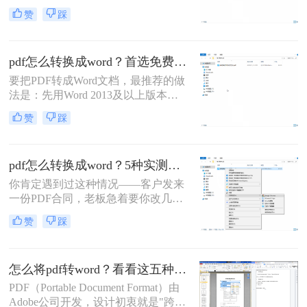
——可编辑PDF优先用Word直接打开
赞
踩
或专业转换软件的“排版优先”模式，
扫描件PDF必须用带OCR识别功能的
工具才能还原文字与版面。 这是解决
pdf怎么转换成word？首选免费工具，复杂文件再上专业软件！
排版错乱、表格移位、字体变样等问
题的核心原则。
要把PDF转成Word文档，最推荐的做
法是：先用Word 2013及以上版本直
接打开PDF（免费、无损）、再用
赞
踩
Google Drive在线转换（免费、云
端），如果遇到扫描件或复杂排版，
最后用专业的转转大师pdf转换器兜
pdf怎么转换成word？5种实测方法，从免费到专业全攻略！
底。
你肯定遇到过这种情况——客户发来
一份PDF合同，老板急着要你改几个
字；老师上传的PDF课件，你想复制
赞
踩
一段做笔记；或者自己扫描的纸质文
件，想直接编辑里面的文字。不管你
是办公室文员、学生，还是自由职业
怎么将pdf转word？看看这五种转换方法！
者，“pdf怎么转换成word”绝对是高频
刚需。
PDF（Portable Document Format）由
Adobe公司开发，设计初衷就是"跨设