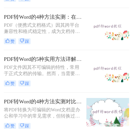
转word文档格式免费呢？本文将介绍
三种实用的免费方法，帮助您轻松实
现PDF到Word的转换。
PDF转Word的4种方法实测：在线工具、Word、Adobe与开源软件对比！！
PDF（便携式文档格式）因其跨平台
兼容性和格式稳定性，成为文档传输
的首选格式。然而，当我们需要编辑
赞
踩
文档内容时，将其转换为Word格式
（.docx）更为方便。那么pdf转换成
word怎么转呢？本文将详细介绍几种
PDF转Word的5种实用方法详解：含扫描件OCR处理与格式校对指南！
常用的PDF转Word方法，助您轻松完
PDF文件因其不可编辑的特性，常用
成转换。
于正式文档的传输。然而，当需要对
PDF内容进行修改时，将其转换为可
赞
踩
编辑的Word文档是必要的。那么pdf
怎么转换成word呢？本文将介绍5种
常见且高效的方法，帮助您快速完成
PDF转Word的4种方法实测对比：在线工具、Adobe Acrobat、Word内置与OCR识别方案选择！
转换。
将PDF转换为可编辑的Word文档是办
公和学习中的常见需求，但转换过程
中常出现格式错乱、图片丢失等问
赞
踩
题。那么pdf文档怎么转换成word格式