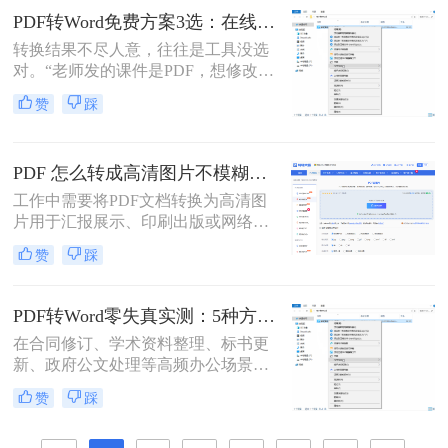
PDF转为Word文档时，最崩溃的瞬
PDF转Word免费方案3选：在线免费额度、客户端试用和Word自带的区别！
间。一份精心排版的PDF报告，转换
转换结果不尽人意，往往是工具没选
后却变成需要“二次加工”的混乱文
对。“老师发的课件是PDF，想修改内
档，不仅浪费时间，更可能引发关键
容怎么办？”“客户发来的合同是
信息错漏的风险。那么pdf转word怎么
赞
踩
PDF，需要调整条款怎么处理？”从事
保留原排版呢？
办公软件测评多年，小编每天在后台
看到最多的，就是这类关于PDF编辑
PDF 怎么转成高清图片不模糊？5种高清转换方法（2026实测指南）
的“灵魂拷问”。
工作中需要将PDF文档转换为高清图
片用于汇报展示、印刷出版或网络分
享，但转换后图片模糊不清、细节丢
赞
踩
失、放大后出现马赛克……这些"清
晰度灾难"不仅影响专业形象，更可
能导致重要信息无法识别。那么PDF
PDF转Word零失真实测：5种方法按图文复杂度的转换精度排名！
怎么转成高清图片不模糊呢？别再忍
在合同修订、学术资料整理、标书更
受模糊图片！本文直击痛点，提供可
新、政府公文处理等高频办公场景
立即执行的高清转换方案，助您10分
中，将PDF精准转换为可编辑Word文
钟内获得印刷级清晰度！
赞
踩
档是效率刚需，却也是“翻车”重灾
区：文字重叠错位、图片消失、表格