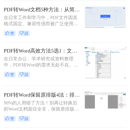
式变得尤为重要。那么pdf文件怎么转
换为word格式呢？本文将介绍三种简
PDF转Word文档5种方法：从简单复制到专业软件的适用范围！
单实用的方法，帮助您轻松将PDF文
在日常工作和学习中，PDF文件因其
件转换为Word格式。
格式固定、兼容性强而被广泛使用。
然而，PDF的静态特性也带来了编辑
赞
踩
困难的问题。为了便于修改和协作，
将PDF转换为可编辑的Word文档成为
许多用户的刚需。那么pdf怎么转换成
PDF转Word高效方法5选1：文件大小和类型决定用哪个！
word文档呢？本文将详细介绍五种常
在日常办公、学术研究或资料整理
用的PDF转Word方法，帮助您选择最
中，PDF转Word的需求无处不在。那
适合自己的解决方案。
么pdf怎么转换成word呢？本文将系统
赞
踩
解析5种主流方法，涵盖不同场景，
助你轻松应对各类转换难题。
PDF转Word保留原排版4法：排版优先模式、OCR选项和格式修复全流程！
90%的人用错了方法！别再让转换后
的Word文档面目全非，保留原排版的
秘密就在这里。“这表格怎么全乱
赞
踩
了？”、“字体全变了，我还得一个个
调？”——相信这是无数职场人在将