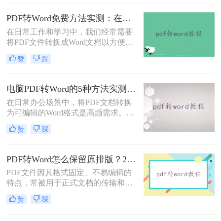
呢？本文将系统介绍几种主流方法，
助你高效完成转换。
PDF转Word免费方法实测：在线工具、Word内置功能与手动复制3种方式对比！
在日常工作和学习中，我们经常需要
将PDF文件转换成Word文档以方便编
辑。那么怎么不花钱把pdf转成word
赞
踩
呢？以下是三种可以免费使用的PDF
转Word的方法，帮助您根据具体需求
选择最适合的方式。
电脑PDF转Word的5种方法实测指南：从在线工具到OCR识别与命令行自动化！
在日常办公场景中，将PDF文档转换
为可编辑的Word格式是高频需求。那
么电脑pdf怎么转换成word呢？本文综
赞
踩
合2025年最新技术动态，系统解析
PDF转Word的实战方案。
PDF转Word怎么保留原排版？2种方法对比：Adobe Acrobat DC与专业转换软件实测
PDF文件因其格式固定、不易编辑的
特点，常被用于正式文档的传输和存
档。然而，当我们需要编辑PDF内容
赞
踩
时，将其转换为Word文档是常见需
求。但许多用户在转换后发现排版混