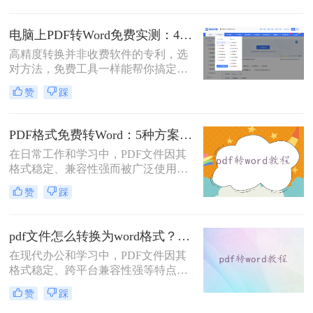
成word文档呢？本文将介绍系统梳理
5种主流方案，助您高效完成转换。
电脑上PDF转Word免费实测：4个方案的转换效果和注意事项！
高精度转换并非收费软件的专利，选
对方法，免费工具一样能帮你搞定复
杂排版。“免费的工具转换效果肯定
赞
踩
很差吧？”这是我作为办公软件测评
博主最常听到的误解。许多职场人在
处理pdf转word时，往往陷入“收费软
PDF格式免费转Word：5种方案的速度、精度、文件限制对比！
件太贵，免费工具怕坑”的两难境
在日常工作和学习中，PDF文件因其
地。那么电脑上怎么把pdf转成word免
格式稳定、兼容性强而被广泛使用。
费呢？
然而，当需要对PDF内容进行编辑
赞
踩
时，很多人会遇到困难。此时，将
PDF转换为可编辑的Word文档就成为
必要操作。面对"pdf格式怎么免费转
pdf文件怎么转换为word格式？这3种转换方法可以尝试下！
换成word"这一常见需求，本文将为
在现代办公和学习中，PDF文件因其
您详细介绍五种安全、高效且完全免
格式稳定、跨平台兼容性强等特点而
费的转换方法，帮助您轻松实现格式
被广泛使用。然而，当需要编辑PDF
转换。
赞
踩
文件中的内容时，将其转换为Word格