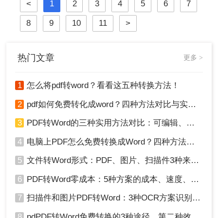
崩坏、扫描件变乱码……
<
1
2
3
4
5
6
7
8
9
10
11
>
热门文章
更多 >
1
怎么将pdf转word？看看这五种转换方法！
2
pdf如何免费转化成word？四种方法对比与实操指南（附详细表格）
3
PDF转Word的三种实用方法对比：可编辑、保格式、避风险！
4
电脑上PDF怎么免费转换成Word？四种方法对比与实操指南（附详细表格）!
5
文件转Word形式：PDF、图片、扫描件3种来源分别怎么处理！
6
PDF转Word零成本：5种方案的成本、速度、精度对比！
7
扫描件和图片PDF转Word：3种OCR方案识别率实测！
8
pdPDF转Word免费转换的3种途径，第二种效率最高！