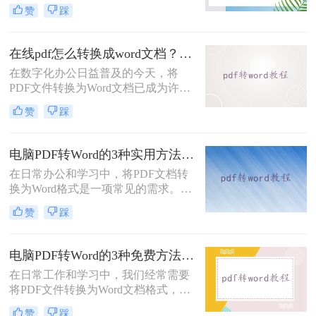
pdf怎么免费转换成word文档呢？本文
赞
踩
将重点介绍三种免费且无需专业技能
的PDF转Word方法，助您快速解决问
题。
在线pdf怎么转换成word文档？PDF猫与转转大师2种在线工具使用指南与功能对比！
在数字化办公日益普及的今天，将
PDF文件转换为Word文档已成为许多
职场人士和学生群体的日常需求。
赞
踩
PDF格式虽然便于分享和保持格式一
致，但编辑起来却相对麻烦。因此，
找到一种高效、便捷的在线转换方法
电脑PDF转Word的3种实用方法对比：转换软件、Word内置功能与在线工具详解！
显得尤为重要。那么在线pdf怎么转换
在日常办公和学习中，将PDF文档转
成word文档呢？本文将介绍两种在线
换为Word格式是一项常见的需求。
将PDF转换成Word文档的方法。
Word文档因其易于编辑和修改的特点
赞
踩
而备受青睐。那么电脑上pdf怎么转换
成word呢？本文将介绍三种将PDF转
换成Word的实用方法。
电脑PDF转Word的3种免费方法实测：含效果对比与适用场景说明！
在日常工作和学习中，我们经常需要
将PDF文件转换为Word文档格式，以
便进行编辑和修改。那么电脑pdf怎么
赞
踩