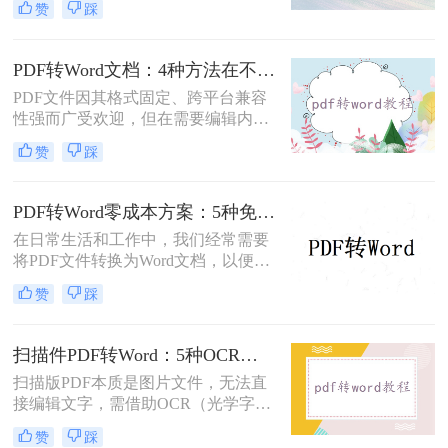
赞
踩
时，我们往往需要将其转换为Word文
档。那么如何免费转换pdf格式为word
呢？本文将介绍三种常用的免费方法
PDF转Word文档：4种方法在不同文件类型下的转换效果！
来实现这一目标。
PDF文件因其格式固定、跨平台兼容
性强而广受欢迎，但在需要编辑内容
时，将其转换为可编辑的Word文档成
赞
踩
为刚需。那么pdf怎么转换成word文档
呢？本文将系统梳理6种主流转换方
法，助您高效完成格式转换。
PDF转Word零成本方案：5种免费路径的适用边界和效果评估！
在日常生活和工作中，我们经常需要
将PDF文件转换为Word文档，以便进
行编辑、修改或进一步处理。然而，
赞
踩
市面上许多PDF转Word工具都需要付
费使用。那么pdf怎么转换成word不花
钱呢？本文将介绍几种不花钱的常用
扫描件PDF转Word：5种OCR方案的识别精度和速度对比！
方法，帮助您轻松实现PDF到Word的
扫描版PDF本质是图片文件，无法直
转换。
接编辑文字，需借助OCR（光学字符
识别）技术提取文字并转换为可编辑
赞
踩
的Word格式。那么扫描pdf怎么转换