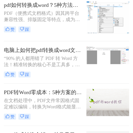
乱，影响使用体验。那么pdf转word怎
pdf如何转换成word？5种方法从免费到编程实测对比！
么保留原排版呢？本文将介绍两种方
PDF（便携式文档格式）因其跨平台
法，帮助你在PDF转Word时尽可能保
兼容性强、排版固定等特点，成为文
留原排版。
档共享和存档的首选。但若需编辑内
赞
踩
容或调整格式，需将PDF转换为
Word。那么pdf如何转换成word呢？
本文整理 5种主流转换方法，帮助用
电脑上如何把pdf转换成word文档？这3个高效精准的方法，让你办公效能翻倍！
户高效完成转换。
“90% 的人都用错了 PDF 转 Word 方
法！精准转换的核心不是工具多，而
是选对适配场景”职场中，“PDF 转
赞
踩
Word” 是高频刚需 —— 项目报告需提
取数据、合同文件要修改条款、学术
论文需调整格式，稍有不慎就会出现
PDF转Word零成本：5种方案的成本、速度、精度对比！
排版错乱、文字丢失、表格变形等问
在文档处理中，PDF文件常因格式固
题。
定难以编辑，转换为Word格式能显著
提升工作效率。然而，市面上许多转
赞
踩
换工具需付费或存在隐私风险，那么
如何不花钱将pdf转word呢？本文精选
5种完全免费的解决方案。所有方法