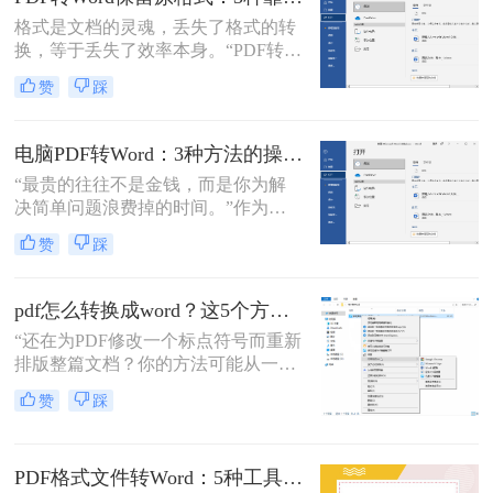
案，转换后却面目全非，表格错位、
格式是文档的灵魂，丢失了格式的转
字体变异、版面混乱，不得不花费大
换，等于丢失了效率本身。“PDF转完
量时间重新调整。
Word，排版全乱了，还不如自己重打
赞
踩
一遍！”这是小编在后台收到最多的
吐槽之一。作为一名深耕办公软件领
域多年的测评博主，我深知一份格式
电脑PDF转Word：3种方法的操作步骤和常见报错处理！
错乱、需要手动调整数小时的Word文
“最贵的往往不是金钱，而是你为解
档，对职场人来说是多么糟糕的体
决简单问题浪费掉的时间。”作为专
验。那么pdf转word如何保留原格式
注电脑办公软件测评多年的博
呢？
赞
踩
主，“电脑怎么将pdf转换成word免
费”是我被问及最多的问题之一。这
背后，是无数职场人和内容创作者面
pdf怎么转换成word？这5个方法亲测有效，职场人必备技能！
对合同、报告、文献时，渴望高效提
“还在为PDF修改一个标点符号而重新
取、编辑信息的真切需求。
排版整篇文档？你的方法可能从一开
始就错了。”作为一名深耕电脑办公
赞
踩
软件领域多年的测评博主，小编每天
都能在后台看到大量关于文档格式转
换的求助。
PDF格式文件转Word：5种工具按文件来源和用途对照选择！