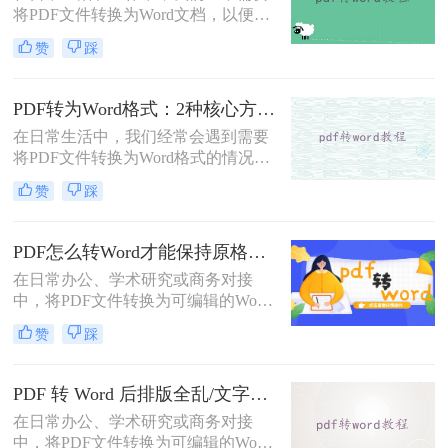
将PDF文件转换为Word文档，以便于
编辑和修改。那么怎么把pdf文件转换
赞
踩
成word呢？本文将详细介绍几种将
PDF文件转换成Word文档的方法，帮
助大家轻松应对这一需求。
PDF转为Word格式：2种核心方法的适用场景和操作差异！
在日常生活中，我们经常会遇到需要
将PDF文件转换为Word格式的情况，
以便于编辑和修改文件内容。那么如
赞
踩
何将pdf转为word格式呢？本文将介绍
两种将PDF转为Word的方法。
PDF怎么转Word才能保持原格式不变/版式不乱？3种专业有效方法全解析！
在日常办公、学术研究或商务对接
中，将PDF文件转换为可编辑的Word
文档是极高频的需求。但最令人头疼
赞
踩
的往往不是转换本身，而是转换后出
现的格式错乱、排版崩坏、图片移位
等“惨剧”。因此，很多人都在苦苦寻
PDF 转 Word 后排版全乱/文字错位/串行/乱跑怎么办？3种高保真转换方法全解析
找“PDF怎么转Word才能保持原格式
在日常办公、学术研究或商务对接
不变/版式不乱”的完美方案。
中，将PDF文件转换为可编辑的Word