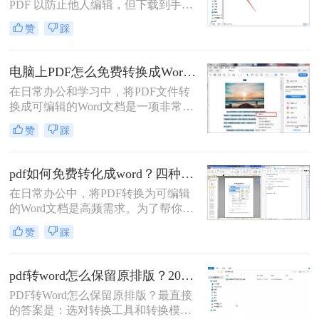
PDF 以防止他人编辑，但下载到手的
PDF 往往又需要修改内容，这时就不
赞
踩
得不将 PDF 再转回 Word。然而，很
多用户尝试后发现：要么转换后排版
错乱，要么工具捆绑广告，甚至文件
电脑上PDF怎么免费转换成Word？四种方法对比与实操指南（附详细表格）!
受损。那么 PDF 如何改成 Word 文
在日常办公和学习中，将PDF文件转
档？本文从 转换质量、操作难度、文
换成可编辑的Word文档是一项非常高
件安全、批量能力 四个维度，对比三
频的需求。PDF虽然版式固定、不易
种主流方法，帮助您快速选出最合适
赞
踩
篡改，但编辑修改较为困难，而Word
的那一种。
文档则更便于调整格式和修改内容。
为了帮你快速选出最适合自己的转换
pdf如何免费转化成word？四种方法对比与实操指南（附详细表格）
方式，下表汇总了四种主流免费方法
在日常办公中，将PDF转换为可编辑
的核心差异：
的Word文档是高频需求。为了帮你快
速选出最适合自己的方案，下表汇总
赞
踩
了四种主流免费方法的核心差异：
pdf转word怎么保留原排版？2026最新实测，这5种方法从免费到专业全搞定！
PDF转Word怎么保留原排版？最直接
的答案是：选对转换工具和转换模式