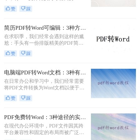
文档是极高频的需求。但最令人头疼
赞
踩
的往往不是转换本身，而是转换后出
现的格式错乱、排版崩坏、图片移位
等“惨剧”。面对PDF 转 Word 后排版
简历PDF转Word可编辑：3种方法保留排版不乱的实测！
全乱/文字错位/串行/乱跑怎么办这一
在求职季，我们经常会遇到这样的尴
难题，很多人尝试了各种免费工具却
尬：手头有一份排版精美的PDF简
依然无法解决。
历，但招聘系统只允许上传Word格
赞
踩
式，或者HR希望能直接在简历上修
改批注。面对这种情况，掌握pdf简历
怎么转word简历的技巧就显得至关重
电脑端PDF转Word文档：3种有效方法的具体操作步骤！
要。直接复制粘贴不仅会打乱排版，
在日常办公和学习中，我们经常需要
还可能丢失关键信息。
将PDF文件转换为Word文档以便于编
辑和修改。那么电脑上pdf怎么转换成
赞
踩
word文档呢？本文将介绍三种将PDF
转换为Word文档的方法，帮助您轻松
完成PDF到Word的转换。
PDF免费转Word：3种途径的实际费用、限制和效果对比！
在现代办公环境中，PDF文件因其跨
平台兼容性和固定的布局而被广泛使
用。然而，在需要对内容进行编辑