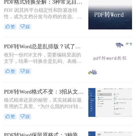
PDF格式转换全解：3种常见目标格式及对应操作方法！
均基于官方或开源平台，确保零成
PDF 因其跨平台稳定性和防篡改特
本、无广告、无数据泄露。无需任何
性，成为文档分发与存档的首选。但
付费，即可实现高质量转换，告别格
当需要编辑内容、调整格式或提取文
式错乱与隐私担忧！
赞
踩
本时，将其转换为可编辑的 Word 文
档（.docx）就成为刚需。那么怎么转
换pdf格式呢？以下分方法解析当前主
PDF转Word总是乱排版？试了好几个办法，这几个真的能用！
流转换途径。
收到一份PDF文件，需要编辑里面的
文字，结果一转换全是乱码、表格错
位、图片跑偏——这种糟心事估计不
赞
踩
少人都遇到过。其实pdf怎么转换成
word这个问题，并不是某一个工具就
能通杀所有情况的，关键得看你手里
PDF转Word格式不变：3招从文件选择到输出设置全流程！
的PDF是什么类型、要转几个文件、
对排版要求高不高。本文就按不同场
格式精准还原的秘密，其实就藏在最
景，把我自己实际用过、觉得靠谱的
常用的工具里。“为什么我的PDF转成
几种方法整理出来，包括在线直接
Word后，格式全乱了？”——这是小
赞
踩
转、批量处理、以及对排版要求高时
编在后台收到最多的问题之一。相信
该怎么操作，看完你就知道该选哪个
无数职场人和内容创作者都曾为此头
了。
疼：一份精心排版的报告、合同或方
PDF转Word保留原格式：3种靠谱方法的关键参数配置！