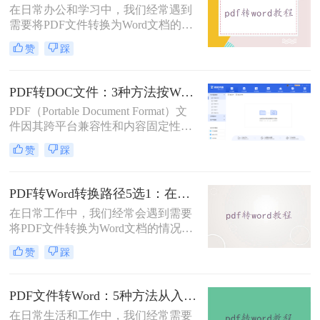
在日常办公和学习中，我们经常遇到
需要将PDF文件转换为Word文档的需
求。PDF格式的文件如何转Word一直
赞
踩
是困扰许多用户的难题。无论是需要
编辑合同条款、修改论文内容，还是
调整报告格式，掌握高效的PDF转
PDF转DOC文件：3种方法按Word版本兼容性选择！
Word技巧都至关重要。本文将为您详
PDF（Portable Document Format）文
细介绍几种经过实践验证的有效方
件因其跨平台兼容性和内容固定性而
法，帮助您快速解决格式转换问题。
广受欢迎，但在某些情况下，我们可
赞
踩
能需要将其转换为DOC（Microsoft
Word文档）格式以进行编辑和修改。
那么pdf文件怎么转换成doc文件呢？
PDF转Word转换路径5选1：在线、软件、手机端各场景最优解！
本文将介绍三种将PDF文件转换成
在日常工作中，我们经常会遇到需要
DOC文件的方法。
将PDF文件转换为Word文档的情况，
以便对内容进行编辑或修改。那么pdf
赞
踩
转word怎么转呢？本文将介绍五种将
PDF转换为Word的方法，帮助你选择
最适合自己的转换方式。
PDF文件转Word：5种方法从入门到避坑的实操指南！
在日常生活和工作中，我们经常需要