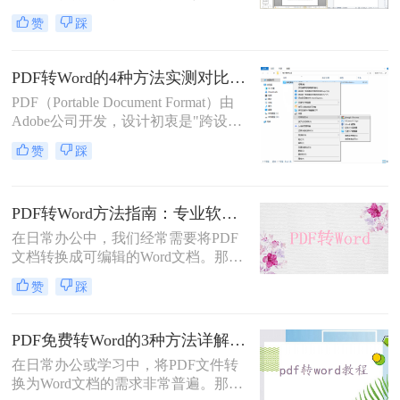
备一致性呈现"——无论在什么设备
赞
踩
上打开，排版都完全一样。这个优点
也正是它难以编辑的原因：PDF内部
用固定坐标记录每个文字、图形的精
PDF转Word的4种方法实测对比（附还原度对比表）！
确位置，而Word是流式排版，内容从
PDF（Portable Document Format）由
上到下流动、自动换行。
Adobe公司开发，设计初衷是"跨设备
一致性呈现"——无论在什么设备上
赞
踩
打开，排版都完全一样。这个优点也
正是它难以编辑的原因：PDF内部用
固定坐标记录每个文字、图形的精确
PDF转Word方法指南：专业软件、在线工具、Word内置与改后缀名4种方案对比！
位置，而Word是流式排版，内容从上
到下流动、自动换行。
在日常办公中，我们经常需要将PDF
文档转换成可编辑的Word文档。那么
如何将pdf转换成word呢？本文将介绍
赞
踩
几种常用的PDF转Word的方法，助您
高效完成文档转换。
PDF免费转Word的3种方法详解：复制粘贴、在线工具与Word内置转换效果对比！
在日常办公或学习中，将PDF文件转
换为Word文档的需求非常普遍。那么