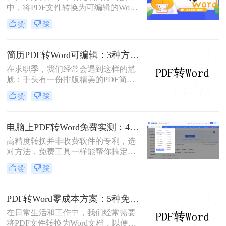
中，将PDF文件转换为可编辑的Word
依然无法解决。
文档是极高频的需求。但最令人头疼
赞
踩
的往往不是转换本身，而是转换后出
现的格式错乱、排版崩坏、图片移位
等“惨剧”。因此，很多人都在苦苦寻
简历PDF转Word可编辑：3种方法保留排版不乱的实测！
找“PDF怎么转Word才能保持原格式
在求职季，我们经常会遇到这样的尴
不变/版式不乱”的完美方案。
尬：手头有一份排版精美的PDF简
历，但招聘系统只允许上传Word格
赞
踩
式，或者HR希望能直接在简历上修
改批注。面对这种情况，掌握pdf简历
怎么转word简历的技巧就显得至关重
电脑上PDF转Word免费实测：4个方案的转换效果和注意事项！
要。直接复制粘贴不仅会打乱排版，
高精度转换并非收费软件的专利，选
还可能丢失关键信息。
对方法，免费工具一样能帮你搞定复
杂排版。“免费的工具转换效果肯定
赞
踩
很差吧？”这是我作为办公软件测评
博主最常听到的误解。许多职场人在
处理pdf转word时，往往陷入“收费软
PDF转Word零成本方案：5种免费路径的适用边界和效果评估！
件太贵，免费工具怕坑”的两难境
在日常生活和工作中，我们经常需要
地。那么电脑上怎么把pdf转成word免
将PDF文件转换为Word文档，以便进
费呢？