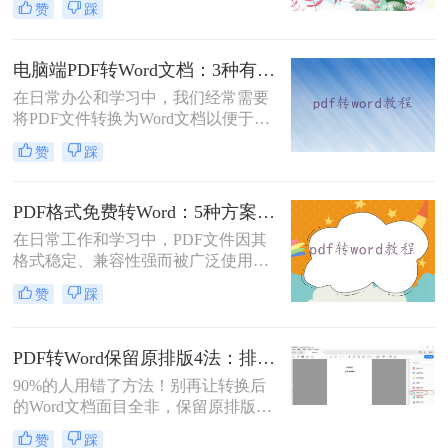
赞
踩
为刚需。那么pdf怎么转换成word文档
呢？本文将系统梳理6种主流转换方
法，助您高效完成格式转换。
电脑端PDF转Word文档：3种有效方法的具体操作步骤！
在日常办公和学习中，我们经常需要
将PDF文件转换为Word文档以便于编
辑和修改。那么电脑上pdf怎么转换成
赞
踩
word文档呢？本文将介绍三种将PDF
转换为Word文档的方法，帮助您轻松
完成PDF到Word的转换。
PDF格式免费转Word：5种方案的速度、精度、文件限制对比！
在日常工作和学习中，PDF文件因其
格式稳定、兼容性强而被广泛使用。
然而，当需要对PDF内容进行编辑
赞
踩
时，很多人会遇到困难。此时，将
PDF转换为可编辑的Word文档就成为
必要操作。面对"pdf格式怎么免费转
PDF转Word保留原排版4法：排版优先模式、OCR选项和格式修复全流程！
换成word"这一常见需求，本文将为
90%的人用错了方法！别再让转换后
您详细介绍五种安全、高效且完全免
的Word文档面目全非，保留原排版的
费的转换方法，帮助您轻松实现格式
秘密就在这里。“这表格怎么全乱
转换。
赞
踩