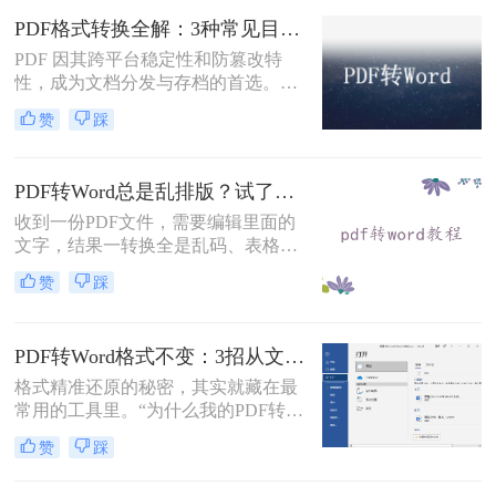
PDF格式转换全解：3种常见目标格式及对应操作方法！
PDF 因其跨平台稳定性和防篡改特
性，成为文档分发与存档的首选。但
当需要编辑内容、调整格式或提取文
赞
踩
本时，将其转换为可编辑的 Word 文
档（.docx）就成为刚需。那么怎么转
换pdf格式呢？以下分方法解析当前主
PDF转Word总是乱排版？试了好几个办法，这几个真的能用！
流转换途径。
收到一份PDF文件，需要编辑里面的
文字，结果一转换全是乱码、表格错
位、图片跑偏——这种糟心事估计不
赞
踩
少人都遇到过。其实pdf怎么转换成
word这个问题，并不是某一个工具就
能通杀所有情况的，关键得看你手里
PDF转Word格式不变：3招从文件选择到输出设置全流程！
的PDF是什么类型、要转几个文件、
对排版要求高不高。本文就按不同场
格式精准还原的秘密，其实就藏在最
景，把我自己实际用过、觉得靠谱的
常用的工具里。“为什么我的PDF转成
几种方法整理出来，包括在线直接
Word后，格式全乱了？”——这是小
赞
踩
转、批量处理、以及对排版要求高时
编在后台收到最多的问题之一。相信
该怎么操作，看完你就知道该选哪个
无数职场人和内容创作者都曾为此头