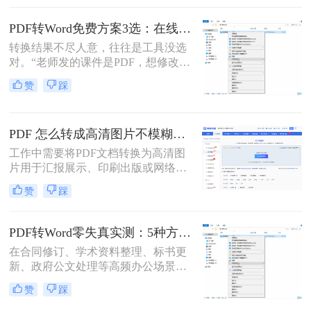
将PDF转换为可编辑的Word文档成为
许多用户的刚需。那么pdf怎么转换成
PDF转Word免费方案3选：在线免费额度、客户端试用和Word自带的区别！
word文档呢？本文将详细介绍五种常
转换结果不尽人意，往往是工具没选
用的PDF转Word方法，帮助您选择最
对。“老师发的课件是PDF，想修改内
适合自己的解决方案。
容怎么办？”“客户发来的合同是
赞
踩
PDF，需要调整条款怎么处理？”从事
办公软件测评多年，小编每天在后台
看到最多的，就是这类关于PDF编辑
PDF 怎么转成高清图片不模糊？5种高清转换方法（2026实测指南）
的“灵魂拷问”。
工作中需要将PDF文档转换为高清图
片用于汇报展示、印刷出版或网络分
享，但转换后图片模糊不清、细节丢
赞
踩
失、放大后出现马赛克……这些"清
晰度灾难"不仅影响专业形象，更可
能导致重要信息无法识别。那么PDF
PDF转Word零失真实测：5种方法按图文复杂度的转换精度排名！
怎么转成高清图片不模糊呢？别再忍
在合同修订、学术资料整理、标书更
受模糊图片！本文直击痛点，提供可
新、政府公文处理等高频办公场景
立即执行的高清转换方案，助您10分
中，将PDF精准转换为可编辑Word文
钟内获得印刷级清晰度！
赞
踩
档是效率刚需，却也是“翻车”重灾
区：文字重叠错位、图片消失、表格