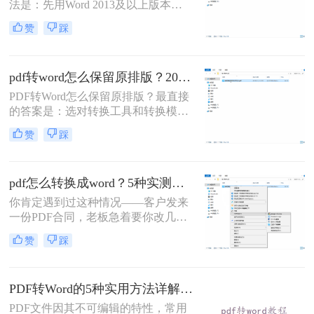
法是：先用Word 2013及以上版本直
接打开PDF（免费、无损）、再用
赞
踩
Google Drive在线转换（免费、云
端），如果遇到扫描件或复杂排版，
最后用专业的转转大师pdf转换器兜
pdf转word怎么保留原排版？2026最新实测，这5种方法从免费到专业全搞定！
底。
PDF转Word怎么保留原排版？最直接
的答案是：选对转换工具和转换模式
——可编辑PDF优先用Word直接打开
赞
踩
或专业转换软件的“排版优先”模式，
扫描件PDF必须用带OCR识别功能的
工具才能还原文字与版面。 这是解决
pdf怎么转换成word？5种实测方法，从免费到专业全攻略！
排版错乱、表格移位、字体变样等问
题的核心原则。
你肯定遇到过这种情况——客户发来
一份PDF合同，老板急着要你改几个
字；老师上传的PDF课件，你想复制
赞
踩
一段做笔记；或者自己扫描的纸质文
件，想直接编辑里面的文字。不管你
是办公室文员、学生，还是自由职业
PDF转Word的5种实用方法详解：含扫描件OCR处理与格式校对指南！
者，“pdf怎么转换成word”绝对是高频
刚需。
PDF文件因其不可编辑的特性，常用