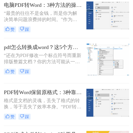
了。
疼：一份精心排版的报告、合同或方
电脑PDF转Word：3种方法的操作步骤和常见报错处理！
案，转换后却面目全非，表格错位、
“最贵的往往不是金钱，而是你为解
字体变异、版面混乱，不得不花费大
决简单问题浪费掉的时间。”作为专
量时间重新调整。
注电脑办公软件测评多年的博
赞
踩
主，“电脑怎么将pdf转换成word免
费”是我被问及最多的问题之一。这
背后，是无数职场人和内容创作者面
pdf怎么转换成word？这5个方法亲测有效，职场人必备技能！
对合同、报告、文献时，渴望高效提
“还在为PDF修改一个标点符号而重新
取、编辑信息的真切需求。
排版整篇文档？你的方法可能从一开
始就错了。”作为一名深耕电脑办公
赞
踩
软件领域多年的测评博主，小编每天
都能在后台看到大量关于文档格式转
换的求助。
PDF转Word保留原格式：3种靠谱方法的关键参数配置！
格式是文档的灵魂，丢失了格式的转
换，等于丢失了效率本身。“PDF转完
Word，排版全乱了，还不如自己重打
赞
踩
一遍！”这是小编在后台收到最多的
吐槽之一。作为一名深耕办公软件领
域多年的测评博主，我深知一份格式