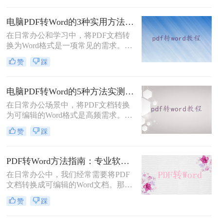
致，但编辑起来却相对麻烦。因此，
找到一种高效、便捷的在线转换方法
电脑PDF转Word的3种实用方法对比：转换软件、Word内置功能与在线工具详解！
显得尤为重要。那么在线pdf怎么转换
在日常办公和学习中，将PDF文档转
成word文档呢？本文将介绍两种在线
换为Word格式是一项常见的需求。
将PDF转换成Word文档的方法。
Word文档因其易于编辑和修改的特点
赞
踩
而备受青睐。那么电脑上pdf怎么转换
成word呢？本文将介绍三种将PDF转
换成Word的实用方法。
电脑PDF转Word的5种方法实测指南：从在线工具到OCR识别与命令行自动化！
在日常办公场景中，将PDF文档转换
为可编辑的Word格式是高频需求。那
么电脑pdf怎么转换成word呢？本文综
赞
踩
合2025年最新技术动态，系统解析
PDF转Word的实战方案。
PDF转Word方法指南：专业软件、在线工具、Word内置与改后缀名4种方案对比！
在日常办公中，我们经常需要将PDF
文档转换成可编辑的Word文档。那么
如何将pdf转换成word呢？本文将介绍
赞
踩
几种常用的PDF转Word的方法，助您
高效完成文档转换。