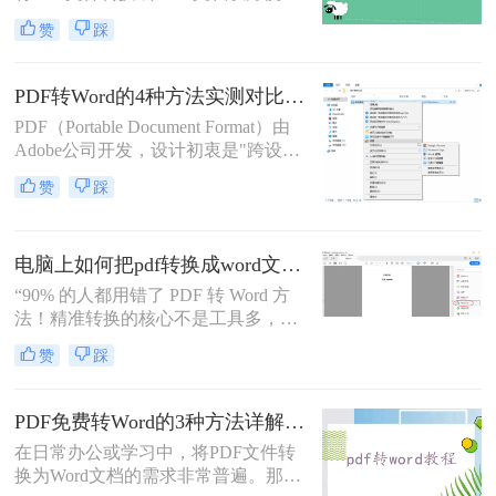
辑。那么怎么不花钱把pdf转成word
赞
踩
呢？以下是三种可以免费使用的PDF
转Word的方法，帮助您根据具体需求
选择最适合的方式。
PDF转Word的4种方法实测对比（附还原度对比表）！
PDF（Portable Document Format）由
Adobe公司开发，设计初衷是"跨设备
一致性呈现"——无论在什么设备上
赞
踩
打开，排版都完全一样。这个优点也
正是它难以编辑的原因：PDF内部用
固定坐标记录每个文字、图形的精确
电脑上如何把pdf转换成word文档？这3个高效精准的方法，让你办公效能翻倍！
位置，而Word是流式排版，内容从上
到下流动、自动换行。
“90% 的人都用错了 PDF 转 Word 方
法！精准转换的核心不是工具多，而
是选对适配场景”职场中，“PDF 转
赞
踩
Word” 是高频刚需 —— 项目报告需提
取数据、合同文件要修改条款、学术
论文需调整格式，稍有不慎就会出现
PDF免费转Word的3种方法详解：复制粘贴、在线工具与Word内置转换效果对比！
排版错乱、文字丢失、表格变形等问
在日常办公或学习中，将PDF文件转
题。
换为Word文档的需求非常普遍。那么