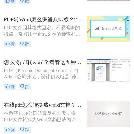
赞
踩
换工具需付费或存在隐私风险，那么
如何不花钱将pdf转word呢？本文精选
5种完全免费的解决方案。所有方法
PDF转Word怎么保留原排版？2种方法对比：Adobe Acrobat DC与专业转换软件实测
均基于官方或开源平台，确保零成
PDF文件因其格式固定、不易编辑的
本、无广告、无数据泄露。无需任何
特点，常被用于正式文档的传输和存
付费，即可实现高质量转换，告别格
档。然而，当我们需要编辑PDF内容
式错乱与隐私担忧！
赞
踩
时，将其转换为Word文档是常见需
求。但许多用户在转换后发现排版混
乱，影响使用体验。那么pdf转word怎
怎么将pdf转word？看看这五种转换方法！
么保留原排版呢？本文将介绍两种方
PDF（Portable Document Format）由
法，帮助你在PDF转Word时尽可能保
Adobe公司开发，设计初衷就是"跨设
留原排版。
备一致性呈现"——无论在什么设备
赞
踩
上打开，排版都完全一样。这个优点
也正是它难以编辑的原因：PDF内部
用固定坐标记录每个文字、图形的精
在线pdf怎么转换成word文档？PDF猫与转转大师2种在线工具使用指南与功能对比！
确位置，而Word是流式排版，内容从
在数字化办公日益普及的今天，将
上到下流动、自动换行。
PDF文件转换为Word文档已成为许多
职场人士和学生群体的日常需求。
赞
踩
PDF格式虽然便于分享和保持格式一