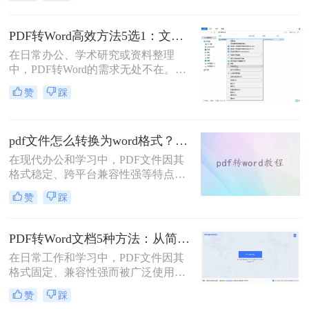
了？”、“字体全变了，我还得一个个
调？”——相信这是无数职场人在将
PDF转为Word文档时，最崩溃的瞬
PDF转Word高效方法5选1：文件大小和类型决定用哪个！
间。一份精心排版的PDF报告，转换
在日常办公、学术研究或资料整理
后却变成需要“二次加工”的混乱文
中，PDF转Word的需求无处不在。那
档，不仅浪费时间，更可能引发关键
么pdf怎么转换成word呢？本文将系统
信息错漏的风险。那么pdf转word怎么
赞
踩
解析5种主流方法，涵盖不同场景，
保留原排版呢？
助你轻松应对各类转换难题。
pdf文件怎么转换为word格式？这3种转换方法可以尝试下！
在现代办公和学习中，PDF文件因其
格式稳定、跨平台兼容性强等特点而
被广泛使用。然而，当需要编辑PDF
赞
踩
文件中的内容时，将其转换为Word格
式变得尤为重要。那么pdf文件怎么转
换为word格式呢？本文将介绍三种简
PDF转Word文档5种方法：从简单复制到专业软件的适用范围！
单实用的方法，帮助您轻松将PDF文
在日常工作和学习中，PDF文件因其
件转换为Word格式。
格式固定、兼容性强而被广泛使用。
然而，PDF的静态特性也带来了编辑
赞
踩
困难的问题。为了便于修改和协作，