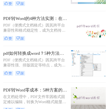
pdf怎么免费转换成word文档呢？本文
赞
踩
将重点介绍三种免费且无需专业技能
的PDF转Word方法，助您快速解决问
题。
PDF转Word的4种方法实测：在线工具、Word、Adobe与开源软件对比！！
PDF（便携式文档格式）因其跨平台
兼容性和格式稳定性，成为文档传输
的首选格式。然而，当我们需要编辑
赞
踩
文档内容时，将其转换为Word格式
（.docx）更为方便。那么pdf转换成
word怎么转呢？本文将详细介绍几种
pdf如何转换成word？5种方法从免费到编程实测对比！
常用的PDF转Word方法，助您轻松完
PDF（便携式文档格式）因其跨平台
成转换。
兼容性强、排版固定等特点，成为文
档共享和存档的首选。但若需编辑内
赞
踩
容或调整格式，需将PDF转换为
Word。那么pdf如何转换成word呢？
本文整理 5种主流转换方法，帮助用
PDF转Word零成本：5种方案的成本、速度、精度对比！
户高效完成转换。
在文档处理中，PDF文件常因格式固
定难以编辑，转换为Word格式能显著
提升工作效率。然而，市面上许多转