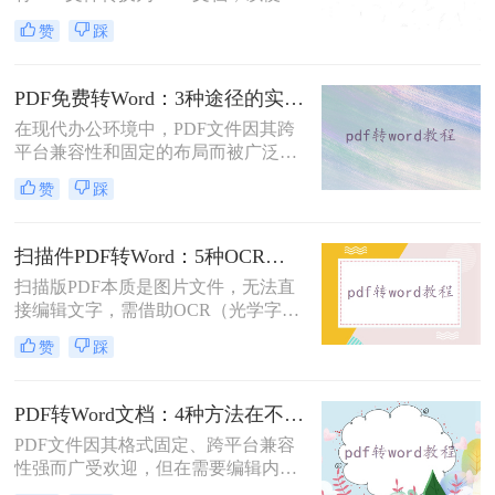
行编辑、修改或进一步处理。然而，
赞
踩
市面上许多PDF转Word工具都需要付
费使用。那么pdf怎么转换成word不花
钱呢？本文将介绍几种不花钱的常用
PDF免费转Word：3种途径的实际费用、限制和效果对比！
方法，帮助您轻松实现PDF到Word的
在现代办公环境中，PDF文件因其跨
转换。
平台兼容性和固定的布局而被广泛使
用。然而，在需要对内容进行编辑
赞
踩
时，我们往往需要将其转换为Word文
档。那么如何免费转换pdf格式为word
呢？本文将介绍三种常用的免费方法
扫描件PDF转Word：5种OCR方案的识别精度和速度对比！
来实现这一目标。
扫描版PDF本质是图片文件，无法直
接编辑文字，需借助OCR（光学字符
识别）技术提取文字并转换为可编辑
赞
踩
的Word格式。那么扫描pdf怎么转换
成word文档呢？本文将介绍系统梳理
5种主流方案，助您高效完成转换。
PDF转Word文档：4种方法在不同文件类型下的转换效果！
PDF文件因其格式固定、跨平台兼容
性强而广受欢迎，但在需要编辑内容
时，将其转换为可编辑的Word文档成