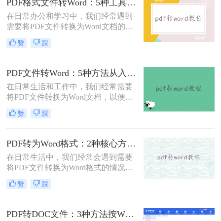
PDF格式文件转Word：5种工具按文件来源和用途对照选择！
错乱、需要手动调整数小时的Word文
在日常办公和学习中，我们经常遇到
档，对职场人来说是多么糟糕的体
需要将PDF文件转换为Word文档的需
验。那么pdf转word如何保留原格式
求。PDF格式的文件如何转Word一直
呢？
赞
踩
是困扰许多用户的难题。无论是需要
编辑合同条款、修改论文内容，还是
调整报告格式，掌握高效的PDF转
PDF文件转Word：5种方法从入门到避坑的实操指南！
Word技巧都至关重要。本文将为您详
在日常生活和工作中，我们经常需要
细介绍几种经过实践验证的有效方
将PDF文件转换为Word文档，以便于
法，帮助您快速解决格式转换问题。
编辑和修改。那么怎么把pdf文件转换
赞
踩
成word呢？本文将详细介绍几种将
PDF文件转换成Word文档的方法，帮
助大家轻松应对这一需求。
PDF转为Word格式：2种核心方法的适用场景和操作差异！
在日常生活中，我们经常会遇到需要
将PDF文件转换为Word格式的情况，
以便于编辑和修改文件内容。那么如
赞
踩
何将pdf转为word格式呢？本文将介绍
两种将PDF转为Word的方法。
PDF转DOC文件：3种方法按Word版本兼容性选择！