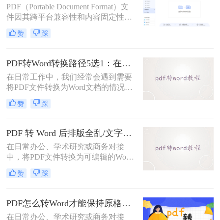
PDF（Portable Document Format）文
件因其跨平台兼容性和内容固定性而
广受欢迎，但在某些情况下，我们可
赞
踩
能需要将其转换为DOC（Microsoft
Word文档）格式以进行编辑和修改。
那么pdf文件怎么转换成doc文件呢？
PDF转Word转换路径5选1：在线、软件、手机端各场景最优解！
本文将介绍三种将PDF文件转换成
在日常工作中，我们经常会遇到需要
DOC文件的方法。
将PDF文件转换为Word文档的情况，
以便对内容进行编辑或修改。那么pdf
赞
踩
转word怎么转呢？本文将介绍五种将
PDF转换为Word的方法，帮助你选择
最适合自己的转换方式。
PDF 转 Word 后排版全乱/文字错位/串行/乱跑怎么办？3种高保真转换方法全解析
在日常办公、学术研究或商务对接
中，将PDF文件转换为可编辑的Word
文档是极高频的需求。但最令人头疼
赞
踩
的往往不是转换本身，而是转换后出
现的格式错乱、排版崩坏、图片移位
等“惨剧”。面对PDF 转 Word 后排版
PDF怎么转Word才能保持原格式不变/版式不乱？3种专业有效方法全解析！
全乱/文字错位/串行/乱跑怎么办这一
在日常办公、学术研究或商务对接
难题，很多人尝试了各种免费工具却