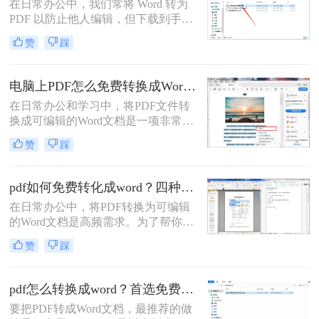
在日常办公中，我们常将 Word 转为
PDF 以防止他人编辑，但下载到手的
PDF 往往又需要修改内容，这时就不
赞
踩
得不将 PDF 再转回 Word。然而，很
多用户尝试后发现：要么转换后排版
错乱，要么工具捆绑广告，甚至文件
电脑上PDF怎么免费转换成Word？四种方法对比与实操指南（附详细表格）!
受损。那么 PDF 如何改成 Word 文
在日常办公和学习中，将PDF文件转
档？本文从 转换质量、操作难度、文
换成可编辑的Word文档是一项非常高
件安全、批量能力 四个维度，对比三
频的需求。PDF虽然版式固定、不易
种主流方法，帮助您快速选出最合适
赞
踩
篡改，但编辑修改较为困难，而Word
的那一种。
文档则更便于调整格式和修改内容。
为了帮你快速选出最适合自己的转换
pdf如何免费转化成word？四种方法对比与实操指南（附详细表格）
方式，下表汇总了四种主流免费方法
在日常办公中，将PDF转换为可编辑
的核心差异：
的Word文档是高频需求。为了帮你快
速选出最适合自己的方案，下表汇总
赞
踩
了四种主流免费方法的核心差异：
pdf怎么转换成word？首选免费工具，复杂文件再上专业软件！
要把PDF转成Word文档，最推荐的做