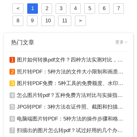
崩坏、扫描件变乱码……
<
1
2
3
4
5
6
7
8
9
10
11
>
热门文章
更多 >
1
图片如何转换pdf文件？四种方法实测对比，附各场景最优选！
2
照片转PDF：5种方法的文件大小限制和画质保留实测！
3
图片转PDF免费：5种工具的免费额度、水印和文件限制对比！
4
怎么图片转pdf？五种免费方法对比与实操指南（附详细表格）！
5
JPG转PDF：3种方法在证件照、截图和扫描件上的转换精度差异！
6
电脑端图片转PDF：5种方法的操作步骤和格式保留对比！
7
扫描出的图片怎么转pdf？试过好用的几个办法！