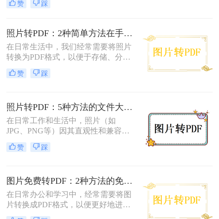
赞
踩
转换为pdf格式呢？本文将介绍两种将
图片转换为PDF格式的方法。
照片转PDF：2种简单方法在手机端和电脑端的操作差异！
在日常生活中，我们经常需要将照片
转换为PDF格式，以便于存储、分享
和打印。那么照片转pdf怎么弄呢？下
赞
踩
面将介绍两种简单实用的方法，帮助
你将照片轻松转换为PDF文件。
照片转PDF：5种方法的文件大小限制和画质保留实测！
在日常工作和生活中，照片（如
JPG、PNG等）因其直观性和兼容性
被广泛使用。然而，在需要整合多张
赞
踩
照片、提高安全性或便于打印时，将
照片转换为PDF文档成为常见需求。
那么如何把照片转换成pdf格式呢？本
图片免费转PDF：2种方法的免费额度、水印和画质对比！
文将详细介绍5种将照片转换为PDF的
常用高效方法，帮助用户根据需求选
在日常办公和学习中，经常需要将图
择最适合的方案。
片转换成PDF格式，以便更好地进行
分享、打印或存档。那么如何把图片