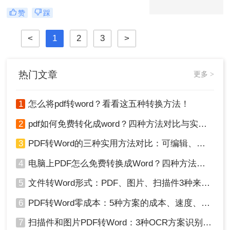
见。PDF格式因其跨平台兼容性强、
赞
踩
内容不易篡改、排版稳定等优势，成
为文件共享与存档的首选。那么图片
<
1
2
3
>
转pdf格式怎么弄呢？本文将介绍几种
常见的图片转PDF方法，帮助用户高
效完成转换。
热门文章
更多 >
1
怎么将pdf转word？看看这五种转换方法！
2
pdf如何免费转化成word？四种方法对比与实操指南（附详细表格）
3
PDF转Word的三种实用方法对比：可编辑、保格式、避风险！
4
电脑上PDF怎么免费转换成Word？四种方法对比与实操指南（附详细表格）!
5
文件转Word形式：PDF、图片、扫描件3种来源分别怎么处理！
6
PDF转Word零成本：5种方案的成本、速度、精度对比！
7
扫描件和图片PDF转Word：3种OCR方案识别率实测！