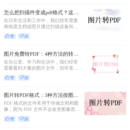
转为pdf怎么弄呢？本文将介绍四种将
图片转换为PDF的方法，帮助您轻松
怎么把扫描件变成pdf格式？这三种方法简单又实用！
完成图片到PDF的转换。
在日常生活和工作中，我们经常需要
将纸质文档或照片通过扫描设备转化
为数字格式，并进一步将其保存为
赞
踩
PDF文件，以便于分享、存储和查
阅。那么怎么把扫描件变成pdf格式
呢？本文将介绍三种将扫描件转换成
图片免费转PDF：4种方法的转换速度和画质损失对比！
PDF格式的方法。
在办公室、学习和生活中，我们经常
需要看到大量的图片文件，但毕竟，
一张一张地看照片相对麻烦，所以我
赞
踩
们通常会把照片变成PDF。事实上，
图片到PDF的操作过程非常简单。今
天，我将教你图片转为pdf怎么弄免费
图片转PDF格式：3种方法按图片来源（手机/相机/截图）选！
的。
PDF 格式的文件常用于存储文档和图
像，因为 PDF 文件不会改变图像质
量、版本或格式，而且可以在任何设
赞
踩
备之间轻松传输。如果你想将一些图
片文件（如 JPG、PNG、BMP 等）合