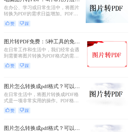
片转换为PDF，无需花费任何费用即
可轻松完成转换。那么图片怎么免费
在办公、学习或日常生活中，将图片
转PDF呢？本文将为您详细介绍几种
转换为PDF的需求日益增加。PDF格
免费将图片转换为PDF的方法。
式因其跨平台兼容性、可编辑性和安
赞
踩
全性，成为文档分享和存储的首选。
以下是几种简单实用的方法，涵盖操
作系统自带工具、专业软件及在线服
图片转PDF免费：5种工具的免费额度、水印和文件限制对比！
务，帮助您高效完成图片到PDF的转
在日常工作和生活中，我们经常会遇
换。
到需要将图片转换为PDF格式的需
求。无论是为了方便存档、分享或打
赞
踩
印，将图片转换为PDF格式是一项很
常见的操作。那么图片转pdf格式怎么
弄免费呢？在本文中，我将介绍五种
图片怎么转换成pdf格式？可以尝试这三种方法！
简便方法来帮助您免费将图片转换为
PDF格式。
在日常生活中，将图片转换成PDF格
式是一项非常实用的操作。PDF格式
因其跨平台兼容性、格式固定性和易
赞
踩
于分享打印等特点，被广泛应用于各
种正式文件的传输与存储。那么图片
怎么转换成pdf格式呢？本文将介绍三
图片怎么转换成pdf格式？可以试试这4个转换方法！
种将图片转换成PDF格式的方法。