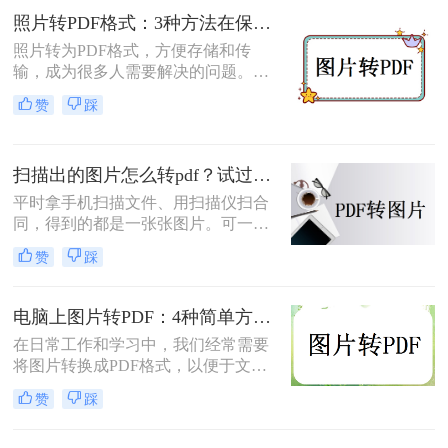
并成一个 PDF 文件，本文将介绍图片
照片转PDF格式：3种方法在保留EXIF信息和画质上的差异！
如何转换为PDF格式。
照片转为PDF格式，方便存储和传
输，成为很多人需要解决的问题。无
论是为了整理相册、备份照片，还是
赞
踩
为了表格化、合并分享，PDF格式都
是一个理想的选择。那么如何将照片
转为pdf格式呢？本文将为您介绍几种
扫描出的图片怎么转pdf？试过好用的几个办法！
简单而快速的方法，帮助您轻松实现
照片转PDF的操作。
平时拿手机扫描文件、用扫描仪扫合
同，得到的都是一张张图片。可一旦
要发给别人、归档保存或者打印出
赞
踩
来，PDF格式明显更正式、也更方
便。很多人卡在这一步：图片质量还
行，转完PDF却模糊了；十几页的扫
电脑上图片转PDF：4种简单方法的操作步骤和DPI设置！
描件，一页一页转太磨人；还有些涉
在日常工作和学习中，我们经常需要
及隐私的文件，不敢随便往在线工具
将图片转换成PDF格式，以便于文件
里传。
的传输、存储和打印。那么电脑上怎
赞
踩
么图片转pdf呢？本文将介绍三种在电
脑上将图片转换为PDF的方法，帮助