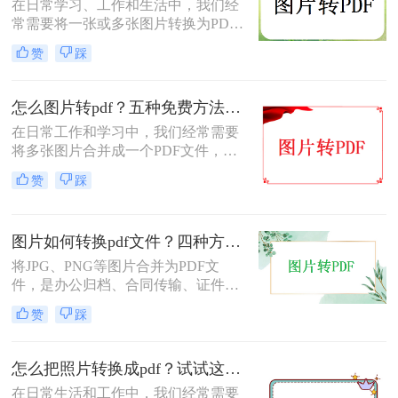
在日常学习、工作和生活中，我们经
常需要将一张或多张图片转换为PDF
格式，以便于分享、存档或打印。无
赞
踩
论是整理电子相册、提交证件照，还
是归档工作截图，图片转PDF的需求
都十分常见。为了帮你快速选出最适
怎么图片转pdf？五种免费方法对比与实操指南（附详细表格）！
合自己的转换方式，下表汇总了四种
在日常工作和学习中，我们经常需要
主流免费方法的核心差异：
将多张图片合并成一个PDF文件，以
便于分享、存档或打印。无论是制作
赞
踩
电子相册、整理工作截图、提交证件
照，还是将扫描件归档，图片转PDF
的需求都极为常见。为了帮你快速选
图片如何转换pdf文件？四种方法实测对比，附各场景最优选！
出最适合自己的转换方式，下表汇总
了五种主流方法的核心差异：
将JPG、PNG等图片合并为PDF文
件，是办公归档、合同传输、证件提
交中经常遇到的需求。但不同方法在
赞
踩
转换质量、操作效率、数据安全方面
差异很大——选错方法可能导致图片
模糊、页面错位，甚至隐私泄露。本
怎么把照片转换成pdf？试试这三个转换方法！
文基于实际测试，对比四种主流图片
在日常生活和工作中，我们经常需要
转PDF方案，按场景给出明确建议，