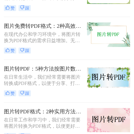
享、打印或存档。那么如何把图片转
赞
踩
换成PDF呢？本文将介绍两种常用的
图片转PDF方法。
图片免费转PDF格式：2种高效方法的转换速度和画质损失对比！
在现代办公和学习环境中，将图片转
换为PDF格式的需求日益增加。无论
是为了更好地保存、传输还是打印图
赞
踩
片，PDF格式因其跨平台兼容性和格
式固定性而受到广泛欢迎。那么图片
怎么转换成pdf格式免费呢？本文将介
图片转PDF：5种方法按图片数量和文件大小选，大的别用在线！
绍两种免费且高效的图片转PDF的方
在日常生活中，我们经常需要将图片
法。
转换成PDF格式，以便于分享、打印
或存档。那么图片如何转换成pdf呢？
赞
踩
本文将介绍几种将图片转换成PDF的
方法，以帮助您选择最适合自己的转
换方式。
图片转PDF格式：2种实用方法的关键参数和输出质量对比！
在日常工作和学习中，我们经常需要
将图片转换为PDF格式，以便更好地
保存、分享和打印。那么如何将图片