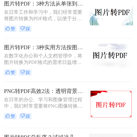
您根据不同的需求选择最合适的方
图片转PDF：3种方法从单张到批量转换的操作差异！
法。
在日常工作和学习中，我们经常需要
将图片转换为PDF格式，以便于分
享、打印和存档。那么图片怎么转pdf
赞
踩
呢？本文将介绍三种常用的将图片转
换为PDF格式的方法，帮助您根据不
同的需求选择最合适的方式。
图片转PDF：3种实用方法按图片格式（JPG/PNG/BMP）选！
在数字化办公和个人文档管理中，将
图片转换为PDF格式的需求日益增
长。PDF（Portable Document
赞
踩
Format）因其跨平台兼容性、不易变
形的特点，广泛应用于文档保存和共
享。那么如何把图片转换成PDF呢？
PNG转PDF高效2法：透明背景保留和文件压缩设置！
本文将介绍几种实用的方法来帮助您
在日常的办公、学习和图像管理过程
完成图片到PDF的转换。
中，我们时常需要将PNG图像转换为
PDF文件。PDF文件格式因其良好的
赞
踩
兼容性、稳定性和在不同设备上显示
的一致性而广受青睐。那么png怎么
转换成pdf呢？本文将介绍二种实现图