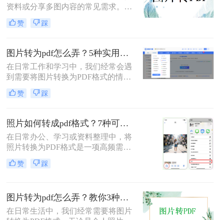
资料或分享多图内容的常见需求。那
么图片怎么转pdf呢？本文系统梳理5
赞
踩
类主流方法，助你快速实现图片转
PDF。
图片转为pdf怎么弄？5种实用转换方法详解！
在日常工作和学习中，我们经常会遇
到需要将图片转换为PDF格式的情
况。无论是整理证件照片、制作电子
赞
踩
相册，还是将扫描的文档统一格式，
图片转为pdf怎么弄成为了很多人需要
掌握的基本技能。PDF格式具有跨平
照片如何转成pdf格式？7种可靠方法详解！
台兼容性好、文件体积相对较小、易
在日常办公、学习或资料整理中，将
于分享等优点，因此成为文档处理的
照片转换为PDF格式是一项高频需
首选格式。本文将详细介绍5种实用
求。无论是扫描的合同、手写笔记，
的图片转PDF方法，帮助您快速解决
赞
踩
还是拍摄的证件、课件，统一的PDF
转换需求。
格式能确保排版稳定、便于分发和存
档。但面对五花八门的工具，如何选
图片转为pdf怎么弄？教你3种常用转换方法！
择高效、安全且无需付费的方法？本
文将基于实际使用经验，为您梳理7
在日常生活中，我们经常需要将图片
种照片如何转成PDF格式的实用方