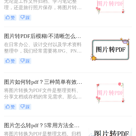
无论是工作文件归档、学习笔记整
理，还是旅行照片保存，将图片转换
为PDF都能让内容更规范、更易分
赞
踩
享。那么如何图片转pdf呢？本文提供
电脑、手机、在线网站、免费软件等
5种常用方法，3分钟即可学会！
图片转PDF后模糊/不清晰怎么办？三种有效方法帮你解决！
在日常办公、设计交付以及学术资料
整理中，我们经常需要将JPG、PNG
等格式的图片合并转换为PDF文档。
赞
踩
然而，许多用户都遇到过这样一个令
人头疼的问题：明明原图在电脑上查
看非常清晰，转换生成的PDF文件却
图片如何转pdf？三种简单有效的方法分享！
变得模糊、边缘出现锯齿，甚至无法
进行高质量的打印。面对图片转PDF
将图片转换为PDF文件是整理资料、
后模糊/不清晰怎么办这一难题，很多
分享文档或存档的常见需求。那么图
人往往束手无策。
片如何转pdf呢？本文将介绍三种简单
赞
踩
有效的方法，助您快速完成转换。
图片怎么转pdf？5常用方法全攻略！
将图片转换为PDF是整理文档、归档