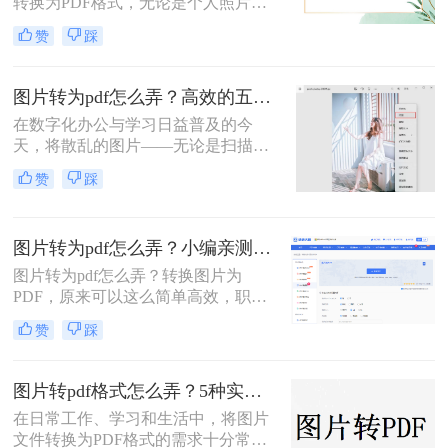
转换为PDF格式，无论是个人照片管
案，涵盖手机、电脑、在线及自动化
理、证件扫描，还是商业和行政领域
赞
踩
方式，帮助您根据场景灵活选用。
的文档整理、合同协议，这种转换都
能提高数据管理效率、传输效率和安
全性。那么图片转为pdf怎么弄呢？本
图片转为pdf怎么弄？高效的五大方法详解！
文将介绍三种将图片转换为PDF的方
在数字化办公与学习日益普及的今
法。
天，将散乱的图片——无论是扫描的
文档、手机拍摄的笔记，还是珍贵的
赞
踩
照片——整合成一个统一的PDF文
件，已成为我们日常工作中的常见需
求。PDF格式因其跨平台、格式固
图片转为pdf怎么弄？小编亲测5种实用方法，告别繁琐操作！
定、易于传输和打印的优点，成为了
文档分发的标准格式。然而，面对网
图片转为pdf怎么弄？转换图片为
络上琳琅满目的工具和方法，许多人
PDF，原来可以这么简单高效，职场
感到无所适从。那么图片转为pdf怎么
效率提升从此触手可及！“一张图片
赞
踩
弄呢？
秒变PDF文档？是的，你没听错！”作
为从事电脑办公软件测评多年的博
主，小编深知职场办公人群对高效转
图片转pdf格式怎么弄？5种实用的转换方法！
换工具的渴求，今天就分享超实用方
在日常工作、学习和生活中，将图片
法，帮你轻松解决图片转pdf难题。
文件转换为PDF格式的需求十分常