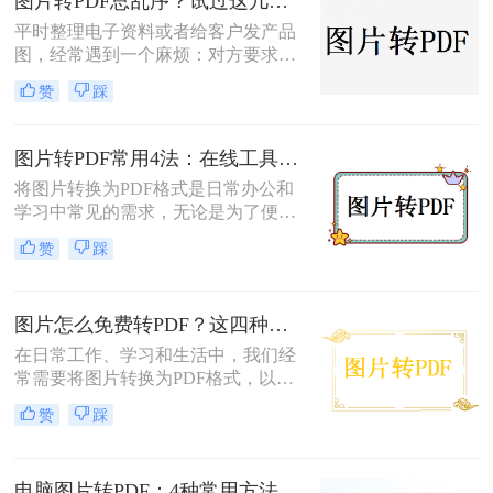
图片转PDF总乱序？试过这几个方法后顺手多了
片转PDF的方法。
平时整理电子资料或者给客户发产品
图，经常遇到一个麻烦：对方要求把
一堆零散的图片打包成一个完整的
赞
踩
PDF文件。如果一张张发过去，不仅
显得不专业，还容易漏掉或者顺序搞
混。很多朋友一搜“图片转pdf怎么
图片转PDF常用4法：在线工具、桌面软件、手机APP和打印导出的适用边界！
弄”，出来一堆复杂的教程，其实只
将图片转换为PDF格式是日常办公和
要找对工具，这事儿非常简单。本文
学习中常见的需求，无论是为了便于
就按大家最常用的场景（在线免安
分享、存储还是打印。那么图片转为
装、批量处理、手机自带功能）整理
赞
踩
pdf怎么弄呢？本文将介绍几种常用的
了几个亲测好用的办法，帮你轻松搞
图片转PDF的方法，并对每种方法进
定格式转换的烦恼。
行优缺点分析。
图片怎么免费转PDF？这四种方法轻松搞定！
在日常工作、学习和生活中，我们经
常需要将图片转换为PDF格式，以便
于分享、打印或存档。PDF文件因其
赞
踩
跨平台兼容性、保持格式不变以及安
全性高等特点而备受青睐。幸运的
是，现在有许多免费的方法可以将图
电脑图片转PDF：4种常用方法按Windows和Mac系统分别推荐！