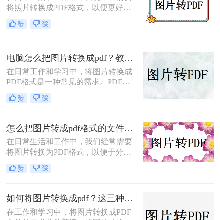
将照片转换成PDF格式，以便更好地
帮你少走弯路。
进行分享、存储或打印。那么怎么把
赞
踩
照片转换成pdf呢？本文将介绍三种将
照片转换成PDF的实用方法，帮助你
轻松完成照片到PDF的转换。
电脑怎么把图片转换成pdf？教你4种简单的方法！
在日常工作和学习中，将图片转换成
PDF格式是一种常见的需求。PDF格
式具有支持矢量图形、打印格式不走
赞
踩
样、兼容性高、体积小以及支持批注
等特点，使得它成为许多场合的首选
格式。那么电脑怎么把图片转换成pdf
怎么把图片转成pdf格式的文件？尝试下面三种方法！
呢？本文将介绍四种常见的图片转
在日常生活和工作中，我们经常需要
PDF的方法。
将图片转换为PDF格式，以便于分
享、打印或归档。那么怎么把图片转
赞
踩
成pdf格式的文件呢？本文将介绍三种
将图片转换为PDF格式的方法，每种
方法都有其特点和适用场景，您可以
如何将图片转换成pdf？这三种方法帮助你解决问题！
根据自己的需求选择最合适的方式。
在工作和学习中，将图片转换成PDF