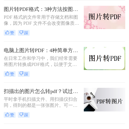
转为pdf格式呢？本文将为您介绍几种
图片转PDF格式：3种方法按图片来源（手机/相机/截图）选！
简单而快速的方法，帮助您轻松实现
照片转PDF的操作。
PDF 格式的文件常用于存储文档和图
像，因为 PDF 文件不会改变图像质
量、版本或格式，而且可以在任何设
赞
踩
备之间轻松传输。如果你想将一些图
片文件（如 JPG、PNG、BMP 等）合
并成一个 PDF 文件，本文将介绍图片
电脑上图片转PDF：4种简单方法的操作步骤和DPI设置！
如何转换为PDF格式。
在日常工作和学习中，我们经常需要
将图片转换成PDF格式，以便于文件
的传输、存储和打印。那么电脑上怎
赞
踩
么图片转pdf呢？本文将介绍三种在电
脑上将图片转换为PDF的方法，帮助
您根据不同的需求选择最合适的方
扫描出的图片怎么转pdf？试过好用的几个办法！
法。
平时拿手机扫描文件、用扫描仪扫合
同，得到的都是一张张图片。可一旦
要发给别人、归档保存或者打印出
赞
踩
来，PDF格式明显更正式、也更方
便。很多人卡在这一步：图片质量还