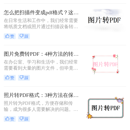
将扫描照片转换成PDF的方法。
怎么把扫描件变成pdf格式？这三种方法简单又实用！
在日常生活和工作中，我们经常需要
将纸质文档或照片通过扫描设备转化
为数字格式，并进一步将其保存为
赞
踩
PDF文件，以便于分享、存储和查
阅。那么怎么把扫描件变成pdf格式
呢？本文将介绍三种将扫描件转换成
图片免费转PDF：4种方法的转换速度和画质损失对比！
PDF格式的方法。
在办公室、学习和生活中，我们经常
需要看到大量的图片文件，但毕竟，
一张一张地看照片相对麻烦，所以我
赞
踩
们通常会把照片变成PDF。事实上，
图片到PDF的操作过程非常简单。今
天，我将教你图片转为pdf怎么弄免费
照片转PDF格式：3种方法在保留EXIF信息和画质上的差异！
的。
照片转为PDF格式，方便存储和传
输，成为很多人需要解决的问题。无
论是为了整理相册、备份照片，还是
赞
踩
为了表格化、合并分享，PDF格式都
是一个理想的选择。那么如何将照片