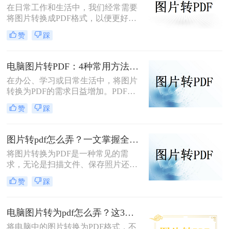
在日常工作和生活中，我们经常需要
将图片转换成PDF格式，以便更好地
分享、保存或打印。那么图片怎么转
赞
踩
换成pdf格式呢？本文将介绍四种将图
片转换成PDF格式的方法。
电脑图片转PDF：4种常用方法按Windows和Mac系统分别推荐！
在办公、学习或日常生活中，将图片
转换为PDF的需求日益增加。PDF格
式因其跨平台兼容性、可编辑性和安
赞
踩
全性，成为文档分享和存储的首选。
以下是几种简单实用的方法，涵盖操
作系统自带工具、专业软件及在线服
图片转pdf怎么弄？一文掌握全平台方法！
务，帮助您高效完成图片到PDF的转
将图片转换为PDF是一种常见的需
换。
求，无论是扫描文件、保存照片还是
整理资料，PDF格式都能更好地保证
赞
踩
内容的完整性和兼容性。那么图片转
pdf怎么弄呢？本文将介绍电脑、手
机、在线工具等多种转换方法，总有
电脑图片转为pdf怎么弄？这3种方法值得尝试！
一种适合你！
将电脑中的图片转换为PDF格式，不