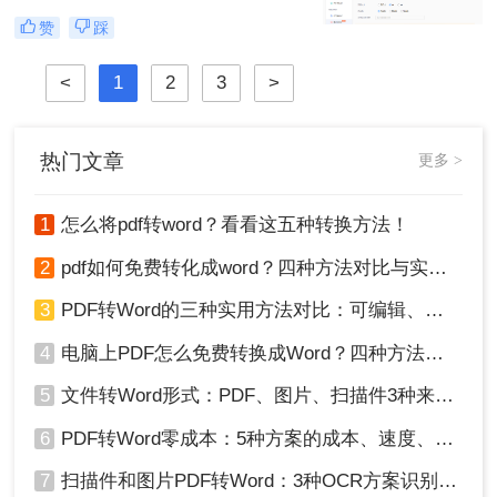
感到无所适从。那么图片转为pdf怎么
不是技术问题，而是方法误区。” 作
赞
踩
弄呢？
为深耕办公软件测评多年的博主，小
编发现许多用户仍在用截图拼接的原
<
1
2
3
>
始方式处理图片转PDF需求。那么图
片怎么转换pdf文件格式呢？本文将揭
秘三种专业级转换方法，结合实测数
据帮你突破效率瓶颈。
热门文章
更多 >
1
怎么将pdf转word？看看这五种转换方法！
2
pdf如何免费转化成word？四种方法对比与实操指南（附详细表格）
3
PDF转Word的三种实用方法对比：可编辑、保格式、避风险！
4
电脑上PDF怎么免费转换成Word？四种方法对比与实操指南（附详细表格）!
5
文件转Word形式：PDF、图片、扫描件3种来源分别怎么处理！
6
PDF转Word零成本：5种方案的成本、速度、精度对比！
7
扫描件和图片PDF转Word：3种OCR方案识别率实测！