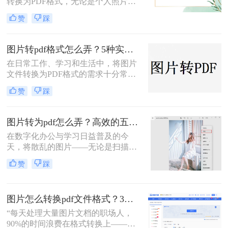
转换为PDF格式，无论是个人照片管
案，涵盖手机、电脑、在线及自动化
理、证件扫描，还是商业和行政领域
赞
踩
方式，帮助您根据场景灵活选用。
的文档整理、合同协议，这种转换都
能提高数据管理效率、传输效率和安
全性。那么图片转为pdf怎么弄呢？本
图片转pdf格式怎么弄？5种实用的转换方法！
文将介绍三种将图片转换为PDF的方
在日常工作、学习和生活中，将图片
法。
文件转换为PDF格式的需求十分常
见。PDF格式因其跨平台兼容性强、
赞
踩
内容不易篡改、排版稳定等优势，成
为文件共享与存档的首选。那么图片
转pdf格式怎么弄呢？本文将介绍几种
图片转为pdf怎么弄？高效的五大方法详解！
常见的图片转PDF方法，帮助用户高
在数字化办公与学习日益普及的今
效完成转换。
天，将散乱的图片——无论是扫描的
文档、手机拍摄的笔记，还是珍贵的
赞
踩
照片——整合成一个统一的PDF文
件，已成为我们日常工作中的常见需
求。PDF格式因其跨平台、格式固
图片怎么转换pdf文件格式？3种高效方法全解析，职场人必备技能！
定、易于传输和打印的优点，成为了
文档分发的标准格式。然而，面对网
“每天处理大量图片文档的职场人，
络上琳琅满目的工具和方法，许多人
90%的时间浪费在格式转换上——这