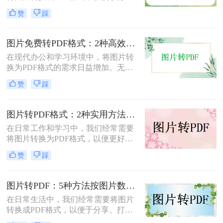
享、打印或存档。那么如何把图片转
赞
踩
换成PDF呢？本文将介绍两种常用的
图片转PDF方法。
图片免费转PDF格式：2种高效方法的转换速度和画质损失对比！
在现代办公和学习环境中，将图片转
换为PDF格式的需求日益增加。无论
是为了更好地保存、传输还是打印图
赞
踩
片，PDF格式因其跨平台兼容性和格
式固定性而受到广泛欢迎。那么图片
怎么转换成pdf格式免费呢？本文将介
图片转PDF格式：2种实用方法的关键参数和输出质量对比！
绍两种免费且高效的图片转PDF的方
在日常工作和学习中，我们经常需要
法。
将图片转换为PDF格式，以便更好地
保存、分享和打印。那么如何将图片
赞
踩
转换为pdf格式呢？本文将介绍两种将
图片转换为PDF格式的方法。
图片转PDF：5种方法按图片数量和文件大小选，大的别用在线！
在日常生活中，我们经常需要将图片
转换成PDF格式，以便于分享、打印
或存档。那么图片如何转换成pdf呢？