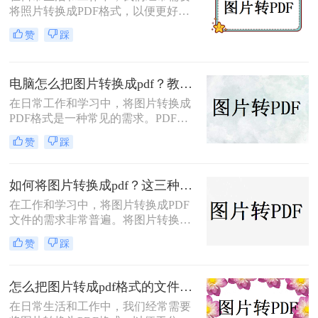
将照片转换成PDF格式，以便更好地
帮你少走弯路。
进行分享、存储或打印。那么怎么把
赞
踩
照片转换成pdf呢？本文将介绍三种将
照片转换成PDF的实用方法，帮助你
轻松完成照片到PDF的转换。
电脑怎么把图片转换成pdf？教你4种简单的方法！
在日常工作和学习中，将图片转换成
PDF格式是一种常见的需求。PDF格
式具有支持矢量图形、打印格式不走
赞
踩
样、兼容性高、体积小以及支持批注
等特点，使得它成为许多场合的首选
格式。那么电脑怎么把图片转换成pdf
如何将图片转换成pdf？这三种方法帮助你解决问题！
呢？本文将介绍四种常见的图片转
在工作和学习中，将图片转换成PDF
PDF的方法。
文件的需求非常普遍。将图片转换成
PDF不仅可以方便地整合多张图片，
赞
踩
还可以确保文件格式的一致性和兼容
性。那么如何将图片转换成pdf呢？本
文将介绍三种常见的图片转PDF方
怎么把图片转成pdf格式的文件？尝试下面三种方法！
法。
在日常生活和工作中，我们经常需要