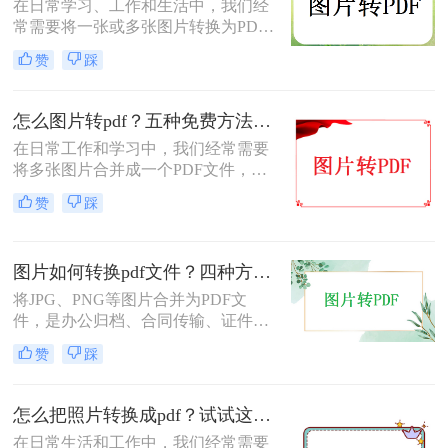
在日常学习、工作和生活中，我们经
常需要将一张或多张图片转换为PDF
格式，以便于分享、存档或打印。无
赞
踩
论是整理电子相册、提交证件照，还
是归档工作截图，图片转PDF的需求
都十分常见。为了帮你快速选出最适
怎么图片转pdf？五种免费方法对比与实操指南（附详细表格）！
合自己的转换方式，下表汇总了四种
在日常工作和学习中，我们经常需要
主流免费方法的核心差异：
将多张图片合并成一个PDF文件，以
便于分享、存档或打印。无论是制作
赞
踩
电子相册、整理工作截图、提交证件
照，还是将扫描件归档，图片转PDF
的需求都极为常见。为了帮你快速选
图片如何转换pdf文件？四种方法实测对比，附各场景最优选！
出最适合自己的转换方式，下表汇总
了五种主流方法的核心差异：
将JPG、PNG等图片合并为PDF文
件，是办公归档、合同传输、证件提
交中经常遇到的需求。但不同方法在
赞
踩
转换质量、操作效率、数据安全方面
差异很大——选错方法可能导致图片
模糊、页面错位，甚至隐私泄露。本
怎么把照片转换成pdf？试试这三个转换方法！
文基于实际测试，对比四种主流图片
在日常生活和工作中，我们经常需要
转PDF方案，按场景给出明确建议，