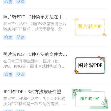
赞
踩
本文将介绍几种将图片转换成PDF的
方法，以帮助您选择最适合自己的转
换方式。
照片转PDF：2种简单方法在手机端和电脑端的操作差异！
在日常生活中，我们经常需要将照片
转换为PDF格式，以便于存储、分享
和打印。那么照片转pdf怎么弄呢？下
赞
踩
面将介绍两种简单实用的方法，帮助
你将照片轻松转换为PDF文件。
照片转PDF：5种方法的文件大小限制和画质保留实测！
在日常工作和生活中，照片（如
JPG、PNG等）因其直观性和兼容性
被广泛使用。然而，在需要整合多张
赞
踩
照片、提高安全性或便于打印时，将
照片转换为PDF文档成为常见需求。
那么如何把照片转换成pdf格式呢？本
JPG转PDF：3种方法按证件照、截图和风景照分别推荐！
文将详细介绍5种将照片转换为PDF的
常用高效方法，帮助用户根据需求选
在日常工作和生活中，将JPG图片转
择最适合的方案。
换为PDF格式是一项常见的需求。
PDF格式具有跨平台兼容性、易于阅