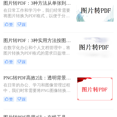
行，转完PDF却模糊了；十几页的扫
图片转PDF：3种方法从单张到批量转换的操作差异！
描件，一页一页转太磨人；还有些涉
在日常工作和学习中，我们经常需要
及隐私的文件，不敢随便往在线工具
将图片转换为PDF格式，以便于分
里传。
享、打印和存档。那么图片怎么转pdf
赞
踩
呢？本文将介绍三种常用的将图片转
换为PDF格式的方法，帮助您根据不
同的需求选择最合适的方式。
图片转PDF：3种实用方法按图片格式（JPG/PNG/BMP）选！
在数字化办公和个人文档管理中，将
图片转换为PDF格式的需求日益增
长。PDF（Portable Document
赞
踩
Format）因其跨平台兼容性、不易变
形的特点，广泛应用于文档保存和共
享。那么如何把图片转换成PDF呢？
PNG转PDF高效2法：透明背景保留和文件压缩设置！
本文将介绍几种实用的方法来帮助您
在日常的办公、学习和图像管理过程
完成图片到PDF的转换。
中，我们时常需要将PNG图像转换为
PDF文件。PDF文件格式因其良好的
赞
踩
兼容性、稳定性和在不同设备上显示
的一致性而广受青睐。那么png怎么
转换成pdf呢？本文将介绍二种实现图