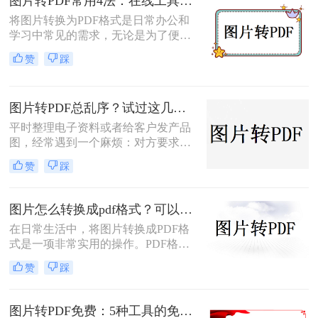
图片转PDF常用4法：在线工具、桌面软件、手机APP和打印导出的适用边界！
片转PDF的方法。
将图片转换为PDF格式是日常办公和
学习中常见的需求，无论是为了便于
分享、存储还是打印。那么图片转为
赞
踩
pdf怎么弄呢？本文将介绍几种常用的
图片转PDF的方法，并对每种方法进
行优缺点分析。
图片转PDF总乱序？试过这几个方法后顺手多了
平时整理电子资料或者给客户发产品
图，经常遇到一个麻烦：对方要求把
一堆零散的图片打包成一个完整的
赞
踩
PDF文件。如果一张张发过去，不仅
显得不专业，还容易漏掉或者顺序搞
混。很多朋友一搜“图片转pdf怎么
图片怎么转换成pdf格式？可以尝试这三种方法！
弄”，出来一堆复杂的教程，其实只
在日常生活中，将图片转换成PDF格
要找对工具，这事儿非常简单。本文
式是一项非常实用的操作。PDF格式
就按大家最常用的场景（在线免安
因其跨平台兼容性、格式固定性和易
装、批量处理、手机自带功能）整理
赞
踩
于分享打印等特点，被广泛应用于各
了几个亲测好用的办法，帮你轻松搞
种正式文件的传输与存储。那么图片
定格式转换的烦恼。
怎么转换成pdf格式呢？本文将介绍三
图片转PDF免费：5种工具的免费额度、水印和文件限制对比！