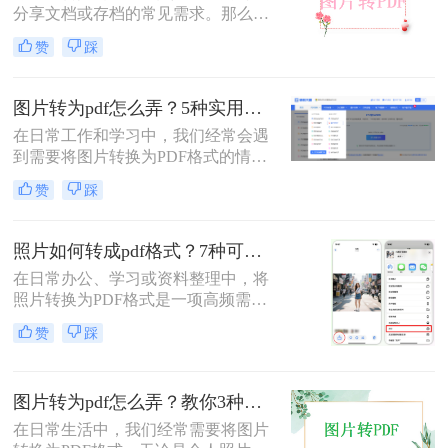
分享文档或存档的常见需求。那么图
片如何转pdf呢？本文将介绍三种简单
赞
踩
有效的方法，助您快速完成转换。
图片转为pdf怎么弄？5种实用转换方法详解！
在日常工作和学习中，我们经常会遇
到需要将图片转换为PDF格式的情
况。无论是整理证件照片、制作电子
赞
踩
相册，还是将扫描的文档统一格式，
图片转为pdf怎么弄成为了很多人需要
掌握的基本技能。PDF格式具有跨平
照片如何转成pdf格式？7种可靠方法详解！
台兼容性好、文件体积相对较小、易
在日常办公、学习或资料整理中，将
于分享等优点，因此成为文档处理的
照片转换为PDF格式是一项高频需
首选格式。本文将详细介绍5种实用
求。无论是扫描的合同、手写笔记，
的图片转PDF方法，帮助您快速解决
赞
踩
还是拍摄的证件、课件，统一的PDF
转换需求。
格式能确保排版稳定、便于分发和存
档。但面对五花八门的工具，如何选
图片转为pdf怎么弄？教你3种常用转换方法！
择高效、安全且无需付费的方法？本
文将基于实际使用经验，为您梳理7
在日常生活中，我们经常需要将图片
种照片如何转成PDF格式的实用方