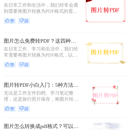
种将图片转换成PDF格式的方法。
在日常工作和生活中，我们经常会遇
到需要将图片转换为PDF格式的需
求。无论是为了方便存档、分享或打
赞
踩
印，将图片转换为PDF格式是一项很
常见的操作。那么图片转pdf格式怎么
弄免费呢？在本文中，我将介绍五种
图片怎么免费转PDF？这四种方法轻松搞定！
简便方法来帮助您免费将图片转换为
PDF格式。
在日常工作、学习和生活中，我们经
常需要将图片转换为PDF格式，以便
于分享、打印或存档。PDF文件因其
赞
踩
跨平台兼容性、保持格式不变以及安
全性高等特点而备受青睐。幸运的
是，现在有许多免费的方法可以将图
图片转PDF小白入门：5种方法从最简单到最专业逐步升级！
片转换为PDF，无需花费任何费用即
可轻松完成转换。那么图片怎么免费
无论是工作文件归档、学习笔记整
转PDF呢？本文将为您详细介绍几种
理，还是旅行照片保存，将图片转换
免费将图片转换为PDF的方法。
为PDF都能让内容更规范、更易分
赞
踩
享。那么如何图片转pdf呢？本文提供
电脑、手机、在线网站、免费软件等
5种常用方法，3分钟即可学会！
图片怎么转换成pdf格式？可以试试这4个转换方法！