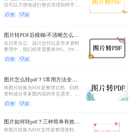
仅可以方便地进行整合管理和跨平台
查看，还能有效保护图片的原始质量
赞
踩
和隐私信息。那么电脑图片转为pdf怎
么弄呢？本文将介绍三种将电脑图片
转为PDF的方法，帮助您轻松实现图
图片转PDF后模糊/不清晰怎么办？三种有效方法帮你解决！
片到PDF的转换。
在日常办公、设计交付以及学术资料
整理中，我们经常需要将JPG、PNG
等格式的图片合并转换为PDF文档。
赞
踩
然而，许多用户都遇到过这样一个令
人头疼的问题：明明原图在电脑上查
看非常清晰，转换生成的PDF文件却
图片怎么转pdf？5常用方法全攻略！
变得模糊、边缘出现锯齿，甚至无法
进行高质量的打印。面对图片转PDF
将图片转换为PDF是整理文档、归档
后模糊/不清晰怎么办这一难题，很多
资料或分享多图内容的常见需求。那
人往往束手无策。
么图片怎么转pdf呢？本文系统梳理5
赞
踩
类主流方法，助你快速实现图片转
PDF。
图片如何转pdf？三种简单有效的方法分享！
将图片转换为PDF文件是整理资料、