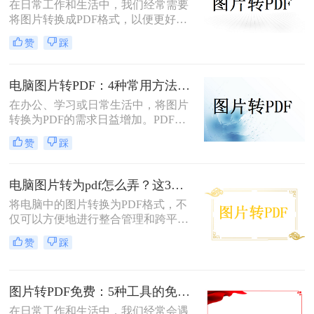
可轻松完成转换。那么图片怎么免费
在日常工作和生活中，我们经常需要
转PDF呢？本文将为您详细介绍几种
将图片转换成PDF格式，以便更好地
免费将图片转换为PDF的方法。
分享、保存或打印。那么图片怎么转
赞
踩
换成pdf格式呢？本文将介绍四种将图
片转换成PDF格式的方法。
电脑图片转PDF：4种常用方法按Windows和Mac系统分别推荐！
在办公、学习或日常生活中，将图片
转换为PDF的需求日益增加。PDF格
式因其跨平台兼容性、可编辑性和安
赞
踩
全性，成为文档分享和存储的首选。
以下是几种简单实用的方法，涵盖操
作系统自带工具、专业软件及在线服
电脑图片转为pdf怎么弄？这3种方法值得尝试！
务，帮助您高效完成图片到PDF的转
将电脑中的图片转换为PDF格式，不
换。
仅可以方便地进行整合管理和跨平台
查看，还能有效保护图片的原始质量
赞
踩
和隐私信息。那么电脑图片转为pdf怎
么弄呢？本文将介绍三种将电脑图片
转为PDF的方法，帮助您轻松实现图
图片转PDF免费：5种工具的免费额度、水印和文件限制对比！
片到PDF的转换。
在日常工作和生活中，我们经常会遇