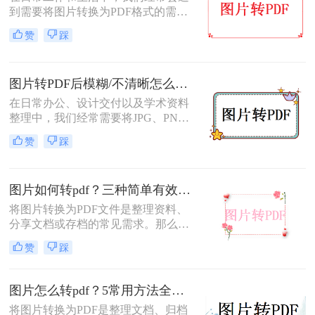
到需要将图片转换为PDF格式的需
求。无论是为了方便存档、分享或打
赞
踩
印，将图片转换为PDF格式是一项很
常见的操作。那么图片转pdf格式怎么
弄免费呢？在本文中，我将介绍五种
图片转PDF后模糊/不清晰怎么办？三种有效方法帮你解决！
简便方法来帮助您免费将图片转换为
PDF格式。
在日常办公、设计交付以及学术资料
整理中，我们经常需要将JPG、PNG
等格式的图片合并转换为PDF文档。
赞
踩
然而，许多用户都遇到过这样一个令
人头疼的问题：明明原图在电脑上查
看非常清晰，转换生成的PDF文件却
图片如何转pdf？三种简单有效的方法分享！
变得模糊、边缘出现锯齿，甚至无法
进行高质量的打印。面对图片转PDF
将图片转换为PDF文件是整理资料、
后模糊/不清晰怎么办这一难题，很多
分享文档或存档的常见需求。那么图
人往往束手无策。
片如何转pdf呢？本文将介绍三种简单
赞
踩
有效的方法，助您快速完成转换。
图片怎么转pdf？5常用方法全攻略！
将图片转换为PDF是整理文档、归档