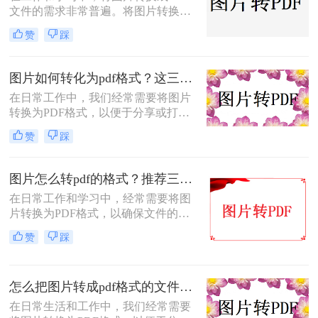
文件的需求非常普遍。将图片转换成
帮你少走弯路。
PDF不仅可以方便地整合多张图片，
赞
踩
还可以确保文件格式的一致性和兼容
性。那么如何将图片转换成pdf呢？本
文将介绍三种常见的图片转PDF方
图片如何转化为pdf格式？这三个实用指南收好！
法。
在日常工作中，我们经常需要将图片
转换为PDF格式，以便于分享或打
印。那么图片如何转化为pdf格式呢？
赞
踩
本文将介绍三种将图片转化为PDF格
式的常用方法，每种方法都有其特点
和适用场景，您可以根据自己的需求
图片怎么转pdf的格式？推荐三种实用的方法！
选择最合适的方式。
在日常工作和学习中，经常需要将图
片转换为PDF格式，以确保文件的格
式和排版保持不变，同时方便分享和
赞
踩
传递。那么图片怎么转PDF的格式
呢？本文将介绍三种将图片转换为
PDF格式的方法。
怎么把图片转成pdf格式的文件？尝试下面三种方法！
在日常生活和工作中，我们经常需要