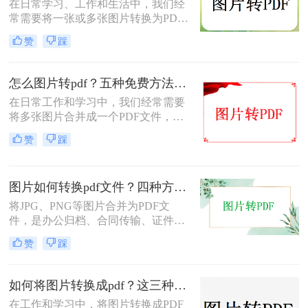
在日常学习、工作和生活中，我们经
常需要将一张或多张图片转换为PDF
格式，以便于分享、存档或打印。无
赞
踩
论是整理电子相册、提交证件照，还
是归档工作截图，图片转PDF的需求
都十分常见。为了帮你快速选出最适
怎么图片转pdf？五种免费方法对比与实操指南（附详细表格）！
合自己的转换方式，下表汇总了四种
在日常工作和学习中，我们经常需要
主流免费方法的核心差异：
将多张图片合并成一个PDF文件，以
便于分享、存档或打印。无论是制作
赞
踩
电子相册、整理工作截图、提交证件
照，还是将扫描件归档，图片转PDF
的需求都极为常见。为了帮你快速选
图片如何转换pdf文件？四种方法实测对比，附各场景最优选！
出最适合自己的转换方式，下表汇总
了五种主流方法的核心差异：
将JPG、PNG等图片合并为PDF文
件，是办公归档、合同传输、证件提
交中经常遇到的需求。但不同方法在
赞
踩
转换质量、操作效率、数据安全方面
差异很大——选错方法可能导致图片
模糊、页面错位，甚至隐私泄露。本
如何将图片转换成pdf？这三种方法帮助你解决问题！
文基于实际测试，对比四种主流图片
在工作和学习中，将图片转换成PDF
转PDF方案，按场景给出明确建议，