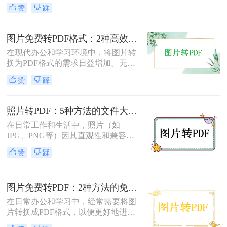
或存档。那么图片如何转换成pdf呢？
赞
踩
本文将介绍几种将图片转换成PDF的
方法，以帮助您选择最适合自己的转
换方式。
图片免费转PDF格式：2种高效方法的转换速度和画质损失对比！
在现代办公和学习环境中，将图片转
换为PDF格式的需求日益增加。无论
是为了更好地保存、传输还是打印图
赞
踩
片，PDF格式因其跨平台兼容性和格
式固定性而受到广泛欢迎。那么图片
怎么转换成pdf格式免费呢？本文将介
照片转PDF：5种方法的文件大小限制和画质保留实测！
绍两种免费且高效的图片转PDF的方
在日常工作和生活中，照片（如
法。
JPG、PNG等）因其直观性和兼容性
被广泛使用。然而，在需要整合多张
赞
踩
照片、提高安全性或便于打印时，将
照片转换为PDF文档成为常见需求。
那么如何把照片转换成pdf格式呢？本
图片免费转PDF：2种方法的免费额度、水印和画质对比！
文将详细介绍5种将照片转换为PDF的
常用高效方法，帮助用户根据需求选
在日常办公和学习中，经常需要将图
择最适合的方案。
片转换成PDF格式，以便更好地进行
分享、打印或存档。那么如何把图片