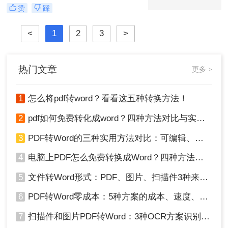
见。PDF格式因其跨平台兼容性强、
赞
踩
内容不易篡改、排版稳定等优势，成
为文件共享与存档的首选。那么图片
<
1
2
3
>
转pdf格式怎么弄呢？本文将介绍几种
常见的图片转PDF方法，帮助用户高
效完成转换。
热门文章
更多 >
1
怎么将pdf转word？看看这五种转换方法！
2
pdf如何免费转化成word？四种方法对比与实操指南（附详细表格）
3
PDF转Word的三种实用方法对比：可编辑、保格式、避风险！
4
电脑上PDF怎么免费转换成Word？四种方法对比与实操指南（附详细表格）!
5
文件转Word形式：PDF、图片、扫描件3种来源分别怎么处理！
6
PDF转Word零成本：5种方案的成本、速度、精度对比！
7
扫描件和图片PDF转Word：3种OCR方案识别率实测！