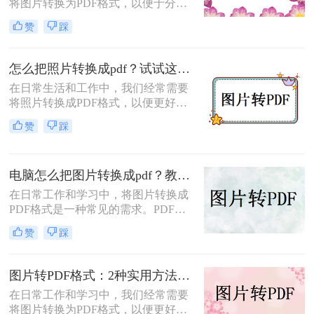
将图片转换为PDF格式，以便于分
享、打印或归档。那么怎么把图片转
赞
踩
成pdf格式的文件呢？本文将介绍三种
将图片转换为PDF格式的方法，每种
方法都有其特点和适用场景，您可以
怎么把照片转换成pdf？试试这三个转换方法！
根据自己的需求选择最合适的方式。
在日常生活和工作中，我们经常需要
将照片转换成PDF格式，以便更好地
进行分享、存储或打印。那么怎么把
赞
踩
照片转换成pdf呢？本文将介绍三种将
照片转换成PDF的实用方法，帮助你
轻松完成照片到PDF的转换。
电脑怎么把图片转换成pdf？教你4种简单的方法！
在日常工作和学习中，将图片转换成
PDF格式是一种常见的需求。PDF格
式具有支持矢量图形、打印格式不走
赞
踩
样、兼容性高、体积小以及支持批注
等特点，使得它成为许多场合的首选
格式。那么电脑怎么把图片转换成pdf
图片转PDF格式：2种实用方法的关键参数和输出质量对比！
呢？本文将介绍四种常见的图片转
在日常工作和学习中，我们经常需要
PDF的方法。
将图片转换为PDF格式，以便更好地