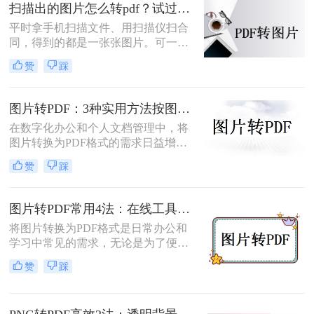
您根据不同的需求选择最合适的方
扫描出的图片怎么转pdf？试过好用的几个办法！
法。
平时拿手机扫描文件、用扫描仪扫合
同，得到的都是一张张图片。可一旦
要发给别人、归档保存或者打印出
赞
踩
来，PDF格式明显更正式、也更方
便。很多人卡在这一步：图片质量还
行，转完PDF却模糊了；十几页的扫
图片转PDF：3种实用方法按图片格式（JPG/PNG/BMP）选！
描件，一页一页转太磨人；还有些涉
在数字化办公和个人文档管理中，将
及隐私的文件，不敢随便往在线工具
图片转换为PDF格式的需求日益增
里传。
长。PDF（Portable Document
赞
踩
Format）因其跨平台兼容性、不易变
形的特点，广泛应用于文档保存和共
享。那么如何把图片转换成PDF呢？
图片转PDF常用4法：在线工具、桌面软件、手机APP和打印导出的适用边界！
本文将介绍几种实用的方法来帮助您
将图片转换为PDF格式是日常办公和
完成图片到PDF的转换。
学习中常见的需求，无论是为了便于
分享、存储还是打印。那么图片转为
赞
踩
pdf怎么弄呢？本文将介绍几种常用的
图片转PDF的方法，并对每种方法进
行优缺点分析。