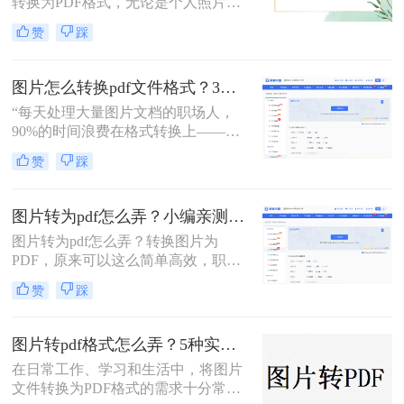
转换为PDF格式，无论是个人照片管
案，涵盖手机、电脑、在线及自动化
理、证件扫描，还是商业和行政领域
赞
踩
方式，帮助您根据场景灵活选用。
的文档整理、合同协议，这种转换都
能提高数据管理效率、传输效率和安
全性。那么图片转为pdf怎么弄呢？本
图片怎么转换pdf文件格式？3种高效方法全解析，职场人必备技能！
文将介绍三种将图片转换为PDF的方
“每天处理大量图片文档的职场人，
法。
90%的时间浪费在格式转换上——这
不是技术问题，而是方法误区。” 作
赞
踩
为深耕办公软件测评多年的博主，小
编发现许多用户仍在用截图拼接的原
始方式处理图片转PDF需求。那么图
图片转为pdf怎么弄？小编亲测5种实用方法，告别繁琐操作！
片怎么转换pdf文件格式呢？本文将揭
图片转为pdf怎么弄？转换图片为
秘三种专业级转换方法，结合实测数
PDF，原来可以这么简单高效，职场
据帮你突破效率瓶颈。
效率提升从此触手可及！“一张图片
赞
踩
秒变PDF文档？是的，你没听错！”作
为从事电脑办公软件测评多年的博
主，小编深知职场办公人群对高效转
图片转pdf格式怎么弄？5种实用的转换方法！
换工具的渴求，今天就分享超实用方
在日常工作、学习和生活中，将图片
法，帮你轻松解决图片转pdf难题。
文件转换为PDF格式的需求十分常