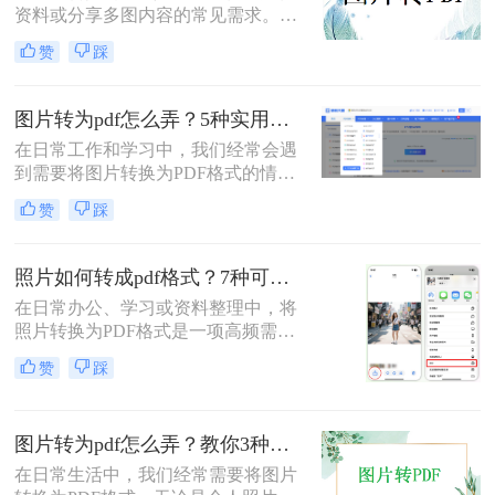
资料或分享多图内容的常见需求。那
么图片怎么转pdf呢？本文系统梳理5
赞
踩
类主流方法，助你快速实现图片转
PDF。
图片转为pdf怎么弄？5种实用转换方法详解！
在日常工作和学习中，我们经常会遇
到需要将图片转换为PDF格式的情
况。无论是整理证件照片、制作电子
赞
踩
相册，还是将扫描的文档统一格式，
图片转为pdf怎么弄成为了很多人需要
掌握的基本技能。PDF格式具有跨平
照片如何转成pdf格式？7种可靠方法详解！
台兼容性好、文件体积相对较小、易
在日常办公、学习或资料整理中，将
于分享等优点，因此成为文档处理的
照片转换为PDF格式是一项高频需
首选格式。本文将详细介绍5种实用
求。无论是扫描的合同、手写笔记，
的图片转PDF方法，帮助您快速解决
赞
踩
还是拍摄的证件、课件，统一的PDF
转换需求。
格式能确保排版稳定、便于分发和存
档。但面对五花八门的工具，如何选
图片转为pdf怎么弄？教你3种常用转换方法！
择高效、安全且无需付费的方法？本
文将基于实际使用经验，为您梳理7
在日常生活中，我们经常需要将图片
种照片如何转成PDF格式的实用方