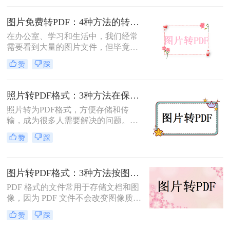
转为pdf怎么弄呢？本文将介绍四种将
图片转换为PDF的方法，帮助您轻松
图片免费转PDF：4种方法的转换速度和画质损失对比！
完成图片到PDF的转换。
在办公室、学习和生活中，我们经常
需要看到大量的图片文件，但毕竟，
一张一张地看照片相对麻烦，所以我
赞
踩
们通常会把照片变成PDF。事实上，
图片到PDF的操作过程非常简单。今
天，我将教你图片转为pdf怎么弄免费
照片转PDF格式：3种方法在保留EXIF信息和画质上的差异！
的。
照片转为PDF格式，方便存储和传
输，成为很多人需要解决的问题。无
论是为了整理相册、备份照片，还是
赞
踩
为了表格化、合并分享，PDF格式都
是一个理想的选择。那么如何将照片
转为pdf格式呢？本文将为您介绍几种
图片转PDF格式：3种方法按图片来源（手机/相机/截图）选！
简单而快速的方法，帮助您轻松实现
照片转PDF的操作。
PDF 格式的文件常用于存储文档和图
像，因为 PDF 文件不会改变图像质
量、版本或格式，而且可以在任何设
赞
踩
备之间轻松传输。如果你想将一些图