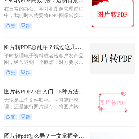
PNG转PDF高效2法：透明背景保留和文件压缩设置！
在日常的办公、学习和图像管理过程
中，我们时常需要将PNG图像转换为
PDF文件。PDF文件格式因其良好的
赞
踩
兼容性、稳定性和在不同设备上显示
的一致性而广受青睐。那么png怎么
转换成pdf呢？本文将介绍二种实现图
图片转PDF总乱序？试过这几个方法后顺手多了
片转PDF的方法。
平时整理电子资料或者给客户发产品
图，经常遇到一个麻烦：对方要求把
一堆零散的图片打包成一个完整的
赞
踩
PDF文件。如果一张张发过去，不仅
显得不专业，还容易漏掉或者顺序搞
混。很多朋友一搜“图片转pdf怎么
图片转PDF小白入门：5种方法从最简单到最专业逐步升级！
弄”，出来一堆复杂的教程，其实只
无论是工作文件归档、学习笔记整
要找对工具，这事儿非常简单。本文
理，还是旅行照片保存，将图片转换
就按大家最常用的场景（在线免安
为PDF都能让内容更规范、更易分
装、批量处理、手机自带功能）整理
赞
踩
享。那么如何图片转pdf呢？本文提供
了几个亲测好用的办法，帮你轻松搞
电脑、手机、在线网站、免费软件等
定格式转换的烦恼。
5种常用方法，3分钟即可学会！
图片转pdf怎么弄？一文掌握全平台方法！