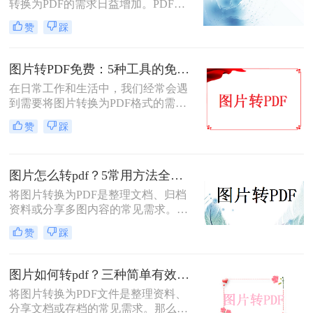
转PDF呢？本文将为您详细介绍几种
转换为PDF的需求日益增加。PDF格
免费将图片转换为PDF的方法。
式因其跨平台兼容性、可编辑性和安
赞
踩
全性，成为文档分享和存储的首选。
以下是几种简单实用的方法，涵盖操
作系统自带工具、专业软件及在线服
图片转PDF免费：5种工具的免费额度、水印和文件限制对比！
务，帮助您高效完成图片到PDF的转
在日常工作和生活中，我们经常会遇
换。
到需要将图片转换为PDF格式的需
求。无论是为了方便存档、分享或打
赞
踩
印，将图片转换为PDF格式是一项很
常见的操作。那么图片转pdf格式怎么
弄免费呢？在本文中，我将介绍五种
图片怎么转pdf？5常用方法全攻略！
简便方法来帮助您免费将图片转换为
PDF格式。
将图片转换为PDF是整理文档、归档
资料或分享多图内容的常见需求。那
么图片怎么转pdf呢？本文系统梳理5
赞
踩
类主流方法，助你快速实现图片转
PDF。
图片如何转pdf？三种简单有效的方法分享！
将图片转换为PDF文件是整理资料、
分享文档或存档的常见需求。那么图