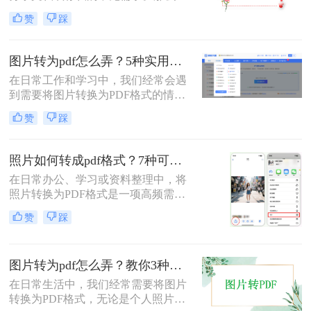
片如何转pdf呢？本文将介绍三种简单
赞
踩
有效的方法，助您快速完成转换。
图片转为pdf怎么弄？5种实用转换方法详解！
在日常工作和学习中，我们经常会遇
到需要将图片转换为PDF格式的情
况。无论是整理证件照片、制作电子
赞
踩
相册，还是将扫描的文档统一格式，
图片转为pdf怎么弄成为了很多人需要
掌握的基本技能。PDF格式具有跨平
照片如何转成pdf格式？7种可靠方法详解！
台兼容性好、文件体积相对较小、易
在日常办公、学习或资料整理中，将
于分享等优点，因此成为文档处理的
照片转换为PDF格式是一项高频需
首选格式。本文将详细介绍5种实用
求。无论是扫描的合同、手写笔记，
的图片转PDF方法，帮助您快速解决
赞
踩
还是拍摄的证件、课件，统一的PDF
转换需求。
格式能确保排版稳定、便于分发和存
档。但面对五花八门的工具，如何选
图片转为pdf怎么弄？教你3种常用转换方法！
择高效、安全且无需付费的方法？本
文将基于实际使用经验，为您梳理7
在日常生活中，我们经常需要将图片
种照片如何转成PDF格式的实用方
转换为PDF格式，无论是个人照片管
案，涵盖手机、电脑、在线及自动化