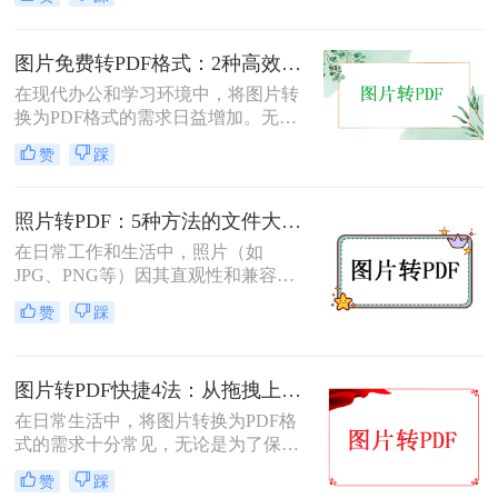
本文将介绍几种将图片转换成PDF的
方法，以帮助您选择最适合自己的转
换方式。
图片免费转PDF格式：2种高效方法的转换速度和画质损失对比！
在现代办公和学习环境中，将图片转
换为PDF格式的需求日益增加。无论
是为了更好地保存、传输还是打印图
赞
踩
片，PDF格式因其跨平台兼容性和格
式固定性而受到广泛欢迎。那么图片
怎么转换成pdf格式免费呢？本文将介
照片转PDF：5种方法的文件大小限制和画质保留实测！
绍两种免费且高效的图片转PDF的方
在日常工作和生活中，照片（如
法。
JPG、PNG等）因其直观性和兼容性
被广泛使用。然而，在需要整合多张
赞
踩
照片、提高安全性或便于打印时，将
照片转换为PDF文档成为常见需求。
那么如何把照片转换成pdf格式呢？本
图片转PDF快捷4法：从拖拽上传到批量导出的操作流程！
文将详细介绍5种将照片转换为PDF的
常用高效方法，帮助用户根据需求选
在日常生活中，将图片转换为PDF格
择最适合的方案。
式的需求十分常见，无论是为了保存
照片、制作电子相册，还是为了提交
赞
踩
报告和简历中的图片资料。那么图片