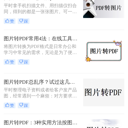
平时拿手机扫描文件、用扫描仪扫合
同，得到的都是一张张图片。可一旦
要发给别人、归档保存或者打印出
赞
踩
来，PDF格式明显更正式、也更方
便。很多人卡在这一步：图片质量还
行，转完PDF却模糊了；十几页的扫
图片转PDF常用4法：在线工具、桌面软件、手机APP和打印导出的适用边界！
描件，一页一页转太磨人；还有些涉
将图片转换为PDF格式是日常办公和
及隐私的文件，不敢随便往在线工具
学习中常见的需求，无论是为了便于
里传。
分享、存储还是打印。那么图片转为
赞
踩
pdf怎么弄呢？本文将介绍几种常用的
图片转PDF的方法，并对每种方法进
行优缺点分析。
图片转PDF总乱序？试过这几个方法后顺手多了
平时整理电子资料或者给客户发产品
图，经常遇到一个麻烦：对方要求把
一堆零散的图片打包成一个完整的
赞
踩
PDF文件。如果一张张发过去，不仅
显得不专业，还容易漏掉或者顺序搞
混。很多朋友一搜“图片转pdf怎么
图片转PDF：3种实用方法按图片格式（JPG/PNG/BMP）选！
弄”，出来一堆复杂的教程，其实只