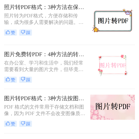
介绍四种将扫描图片转换成PDF的方
照片转PDF格式：3种方法在保留EXIF信息和画质上的差异！
法。
照片转为PDF格式，方便存储和传
输，成为很多人需要解决的问题。无
论是为了整理相册、备份照片，还是
赞
踩
为了表格化、合并分享，PDF格式都
是一个理想的选择。那么如何将照片
转为pdf格式呢？本文将为您介绍几种
图片免费转PDF：4种方法的转换速度和画质损失对比！
简单而快速的方法，帮助您轻松实现
照片转PDF的操作。
在办公室、学习和生活中，我们经常
需要看到大量的图片文件，但毕竟，
一张一张地看照片相对麻烦，所以我
赞
踩
们通常会把照片变成PDF。事实上，
图片到PDF的操作过程非常简单。今
天，我将教你图片转为pdf怎么弄免费
图片转PDF格式：3种方法按图片来源（手机/相机/截图）选！
的。
PDF 格式的文件常用于存储文档和图
像，因为 PDF 文件不会改变图像质
量、版本或格式，而且可以在任何设
赞
踩
备之间轻松传输。如果你想将一些图
片文件（如 JPG、PNG、BMP 等）合