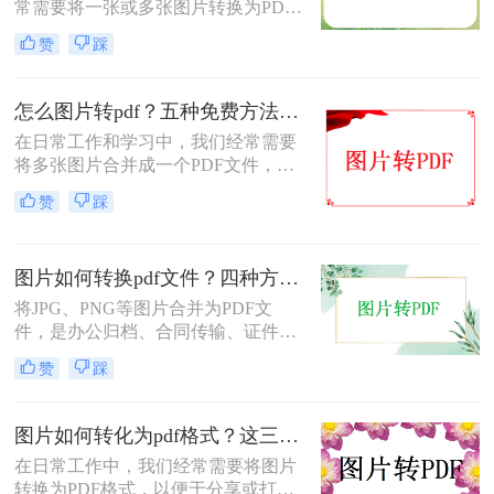
常需要将一张或多张图片转换为PDF
格式，以便于分享、存档或打印。无
赞
踩
论是整理电子相册、提交证件照，还
是归档工作截图，图片转PDF的需求
都十分常见。为了帮你快速选出最适
怎么图片转pdf？五种免费方法对比与实操指南（附详细表格）！
合自己的转换方式，下表汇总了四种
在日常工作和学习中，我们经常需要
主流免费方法的核心差异：
将多张图片合并成一个PDF文件，以
便于分享、存档或打印。无论是制作
赞
踩
电子相册、整理工作截图、提交证件
照，还是将扫描件归档，图片转PDF
的需求都极为常见。为了帮你快速选
图片如何转换pdf文件？四种方法实测对比，附各场景最优选！
出最适合自己的转换方式，下表汇总
了五种主流方法的核心差异：
将JPG、PNG等图片合并为PDF文
件，是办公归档、合同传输、证件提
交中经常遇到的需求。但不同方法在
赞
踩
转换质量、操作效率、数据安全方面
差异很大——选错方法可能导致图片
模糊、页面错位，甚至隐私泄露。本
图片如何转化为pdf格式？这三个实用指南收好！
文基于实际测试，对比四种主流图片
在日常工作中，我们经常需要将图片
转PDF方案，按场景给出明确建议，
转换为PDF格式，以便于分享或打
帮你少走弯路。