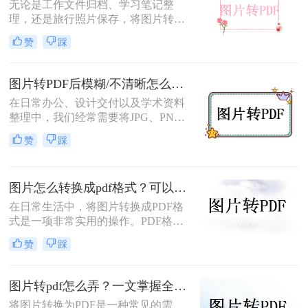
无论是工作文件归档、学习笔记整
理，还是旅行照片保存，将图片转换
为PDF都能让内容更规范、更易分
赞
踩
享。那么如何图片转pdf呢？本文提供
电脑、手机、在线网站、免费软件等
5种常用方法，3分钟即可学会！
图片转PDF后模糊/不清晰怎么办？三种有效方法帮你解决！
在日常办公、设计交付以及学术资料
整理中，我们经常需要将JPG、PNG
等格式的图片合并转换为PDF文档。
赞
踩
然而，许多用户都遇到过这样一个令
人头疼的问题：明明原图在电脑上查
看非常清晰，转换生成的PDF文件却
图片怎么转换成pdf格式？可以尝试这三种方法！
变得模糊、边缘出现锯齿，甚至无法
进行高质量的打印。面对图片转PDF
在日常生活中，将图片转换成PDF格
后模糊/不清晰怎么办这一难题，很多
式是一项非常实用的操作。PDF格式
人往往束手无策。
因其跨平台兼容性、格式固定性和易
赞
踩
于分享打印等特点，被广泛应用于各
种正式文件的传输与存储。那么图片
怎么转换成pdf格式呢？本文将介绍三
图片转pdf怎么弄？一文掌握全平台方法！
种将图片转换成PDF格式的方法。
将图片转换为PDF是一种常见的需