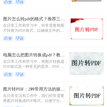
赞
踩
照片转换成pdf呢？本文将介绍三种将
照片转换成PDF的实用方法，帮助你
轻松完成照片到PDF的转换。
图片怎么转pdf的格式？推荐三种实用的方法！
在日常工作和学习中，经常需要将图
片转换为PDF格式，以确保文件的格
式和排版保持不变，同时方便分享和
赞
踩
传递。那么图片怎么转PDF的格式
呢？本文将介绍三种将图片转换为
PDF格式的方法。
电脑怎么把图片转换成pdf？教你4种简单的方法！
在日常工作和学习中，将图片转换成
PDF格式是一种常见的需求。PDF格
式具有支持矢量图形、打印格式不走
赞
踩
样、兼容性高、体积小以及支持批注
等特点，使得它成为许多场合的首选
格式。那么电脑怎么把图片转换成pdf
图片转PDF：2种常用方法的操作步骤和格式保留设置！
呢？本文将介绍四种常见的图片转
在日常生活和工作中，我们经常需要
PDF的方法。
将图片转换成PDF格式，以便于分
享、打印或存档。那么如何把图片转