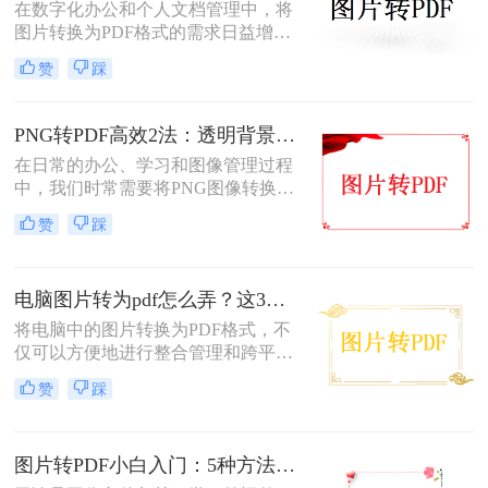
在数字化办公和个人文档管理中，将
要找对工具，这事儿非常简单。本文
图片转换为PDF格式的需求日益增
就按大家最常用的场景（在线免安
长。PDF（Portable Document
装、批量处理、手机自带功能）整理
赞
踩
Format）因其跨平台兼容性、不易变
了几个亲测好用的办法，帮你轻松搞
形的特点，广泛应用于文档保存和共
定格式转换的烦恼。
享。那么如何把图片转换成PDF呢？
PNG转PDF高效2法：透明背景保留和文件压缩设置！
本文将介绍几种实用的方法来帮助您
在日常的办公、学习和图像管理过程
完成图片到PDF的转换。
中，我们时常需要将PNG图像转换为
PDF文件。PDF文件格式因其良好的
赞
踩
兼容性、稳定性和在不同设备上显示
的一致性而广受青睐。那么png怎么
转换成pdf呢？本文将介绍二种实现图
电脑图片转为pdf怎么弄？这3种方法值得尝试！
片转PDF的方法。
将电脑中的图片转换为PDF格式，不
仅可以方便地进行整合管理和跨平台
查看，还能有效保护图片的原始质量
赞
踩
和隐私信息。那么电脑图片转为pdf怎
么弄呢？本文将介绍三种将电脑图片
转为PDF的方法，帮助您轻松实现图
图片转PDF小白入门：5种方法从最简单到最专业逐步升级！
片到PDF的转换。