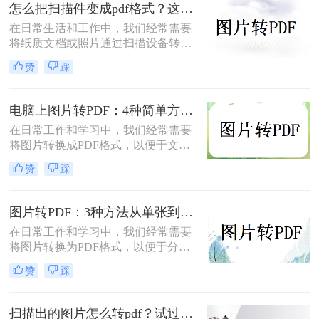
并成一个 PDF 文件，本文将介绍图片
怎么把扫描件变成pdf格式？这三种方法简单又实用！
如何转换为PDF格式。
在日常生活和工作中，我们经常需要
将纸质文档或照片通过扫描设备转化
为数字格式，并进一步将其保存为
赞
踩
PDF文件，以便于分享、存储和查
阅。那么怎么把扫描件变成pdf格式
呢？本文将介绍三种将扫描件转换成
电脑上图片转PDF：4种简单方法的操作步骤和DPI设置！
PDF格式的方法。
在日常工作和学习中，我们经常需要
将图片转换成PDF格式，以便于文件
的传输、存储和打印。那么电脑上怎
赞
踩
么图片转pdf呢？本文将介绍三种在电
脑上将图片转换为PDF的方法，帮助
您根据不同的需求选择最合适的方
图片转PDF：3种方法从单张到批量转换的操作差异！
法。
在日常工作和学习中，我们经常需要
将图片转换为PDF格式，以便于分
享、打印和存档。那么图片怎么转pdf
赞
踩
呢？本文将介绍三种常用的将图片转
换为PDF格式的方法，帮助您根据不
同的需求选择最合适的方式。
扫描出的图片怎么转pdf？试过好用的几个办法！