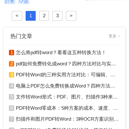
赞
踩
弄呢？
为深耕办公软件测评多年的博主，小
编发现许多用户仍在用截图拼接的原
<
1
2
3
>
始方式处理图片转PDF需求。那么图
片怎么转换pdf文件格式呢？本文将揭
秘三种专业级转换方法，结合实测数
据帮你突破效率瓶颈。
热门文章
更多 >
1
怎么将pdf转word？看看这五种转换方法！
2
pdf如何免费转化成word？四种方法对比与实操指南（附详细表格）
3
PDF转Word的三种实用方法对比：可编辑、保格式、避风险！
4
电脑上PDF怎么免费转换成Word？四种方法对比与实操指南（附详细表格）!
5
文件转Word形式：PDF、图片、扫描件3种来源分别怎么处理！
6
PDF转Word零成本：5种方案的成本、速度、精度对比！
7
扫描件和图片PDF转Word：3种OCR方案识别率实测！