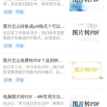
求，无论是扫描文件、保存照片还是
整理资料，PDF格式都能更好地保证
赞
踩
内容的完整性和兼容性。那么图片转
pdf怎么弄呢？本文将介绍电脑、手
机、在线工具等多种转换方法，总有
图片怎么转换成pdf格式？可以试试这4个转换方法！
一种适合你！
在日常工作和生活中，我们经常需要
将图片转换成PDF格式，以便更好地
分享、保存或打印。那么图片怎么转
赞
踩
换成pdf格式呢？本文将介绍四种将图
片转换成PDF格式的方法。
图片怎么免费转PDF？这四种方法轻松搞定！
在日常工作、学习和生活中，我们经
常需要将图片转换为PDF格式，以便
于分享、打印或存档。PDF文件因其
赞
踩
跨平台兼容性、保持格式不变以及安
全性高等特点而备受青睐。幸运的
是，现在有许多免费的方法可以将图
电脑图片转PDF：4种常用方法按Windows和Mac系统分别推荐！
片转换为PDF，无需花费任何费用即
可轻松完成转换。那么图片怎么免费
在办公、学习或日常生活中，将图片