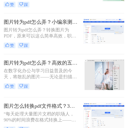
理、证件扫描，还是商业和行政领域
赞
踩
方式，帮助您根据场景灵活选用。
的文档整理、合同协议，这种转换都
能提高数据管理效率、传输效率和安
全性。那么图片转为pdf怎么弄呢？本
图片转为pdf怎么弄？小编亲测5种实用方法，告别繁琐操作！
文将介绍三种将图片转换为PDF的方
图片转为pdf怎么弄？转换图片为
法。
PDF，原来可以这么简单高效，职场
效率提升从此触手可及！“一张图片
赞
踩
秒变PDF文档？是的，你没听错！”作
为从事电脑办公软件测评多年的博
主，小编深知职场办公人群对高效转
图片转为pdf怎么弄？高效的五大方法详解！
换工具的渴求，今天就分享超实用方
在数字化办公与学习日益普及的今
法，帮你轻松解决图片转pdf难题。
天，将散乱的图片——无论是扫描的
文档、手机拍摄的笔记，还是珍贵的
赞
踩
照片——整合成一个统一的PDF文
件，已成为我们日常工作中的常见需
求。PDF格式因其跨平台、格式固
图片怎么转换pdf文件格式？3种高效方法全解析，职场人必备技能！
定、易于传输和打印的优点，成为了
文档分发的标准格式。然而，面对网
“每天处理大量图片文档的职场人，
络上琳琅满目的工具和方法，许多人
90%的时间浪费在格式转换上——这
感到无所适从。那么图片转为pdf怎么
不是技术问题，而是方法误区。” 作