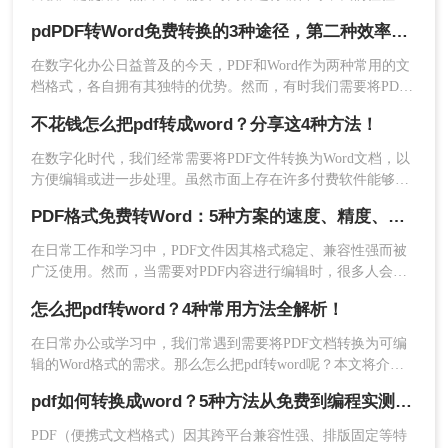
要将其转换为Word文档。那么如何免费转换pdf格式为word
pdPDF转Word免费转换的3种途径，第二种效率最高！
呢？本文将介绍三种常用的免费方法来实现这一目标。
在数字化办公日益普及的今天，PDF和Word作为两种常用的文
档格式，各自拥有其独特的优势。然而，有时我们需要将PDF
文件转换为Word文档，以便于编辑和修改。那么PDF如何免费
不花钱怎么把pdf转成word？分享这4种方法！
转换成Word呢？本文将为大家介绍几种免费将PDF转换成Word
的方法，帮助大家轻松实现文档格式的转换。
在数字化时代，我们经常需要将PDF文件转换为Word文档，以
方便编辑或进一步处理。虽然市面上存在许多付费软件能够高
4、点击开始转换即可。
效完成这一任务，但也有多种免费的方法可以实现同样的目
PDF格式免费转Word：5种方案的速度、精度、文件限制对比！
标。那么不花钱怎么把pdf转成word呢？本文将介绍几种无需花
费任何费用就能将PDF转换为Word文档的有效途径。
在日常工作和学习中，PDF文件因其格式稳定、兼容性强而被
广泛使用。然而，当需要对PDF内容进行编辑时，很多人会遇
到困难。此时，将PDF转换为可编辑的Word文档就成为必要操
怎么把pdf转word？4种常用方法全解析！
作。面对"pdf格式怎么免费转换成word"这一常见需求，本文将
为您详细介绍五种安全、高效且完全免费的转换方法，帮助您
在日常办公或学习中，我们常遇到需要将PDF文档转换为可编
轻松实现格式转换。
辑的Word格式的需求。那么怎么把pdf转word呢？本文将介绍
几种主流方法的详细对比，助你高效完成转换。
5、转换成功点击下载即可。
pdf如何转换成word？5种方法从免费到编程实测对比！
PDF（便携式文档格式）因其跨平台兼容性强、排版固定等特
注意
：
确认所选在线服务的安全性；确保网络连接