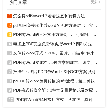
热门文章
更多 >
1
怎么将pdf转word？看看这五种转换方法！
2
pdf如何免费转化成word？四种方法对比与实操指南（附详细表格）
3
PDF转Word的三种实用方法对比：可编辑、保格式、避风险！
4
电脑上PDF怎么免费转换成Word？四种方法对比与实操指南（附详细表格）!
5
文件转Word形式：PDF、图片、扫描件3种来源分别怎么处理！
6
PDF转Word零成本：5种方案的成本、速度、精度对比！
3、Word会提示您该文件是PDF格式，并询问
是否要将其转换为可编辑的Word文档，点
7
扫描件和图片PDF转Word：3种OCR方案识别率实测！
击“确定”。
4、转换完成后，检查排版并保存为.docx格式
8
pdPDF转Word免费转换的3种途径，第二种效率最高！
。
9
PDF格式转换全解：3种常见目标格式及对应操作方法！
注意
：
转换后需仔细检查排版，尤其是表格、图片
10
PDF转Word的4种常用方式：从在线工具到桌面软件全梳理！
和特殊字体。