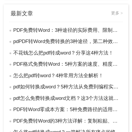
总结
最新文章
更多 >
以就是如何免费转换pdf格式为word的方法介绍了，
不同的转换方法各有千秋，适用于不同类型的用户
PDF免费转Word：3种途径的实际费用、限制和效果对比！
●
和需求。直接复制粘贴适合于简单的文本内容，而
在线转换工具则更适合偶尔使用的用户。对于经常
pdPDF转Word免费转换的3种途径，第二种效率最高！
●
需要处理PDF的专业人士来说，利用Microsoft
不花钱怎么把pdf转成word？分享这4种方法！
●
Word直接打开PDF可能是最便捷的选择。无论选择
哪种方式，都应关注数据安全和个人隐私保护，并
PDF格式免费转Word：5种方案的速度、精度、文件限制对比！
●
根据实际需求灵活运用上述方法，以达到最佳的转
怎么把pdf转word？4种常用方法全解析！
换效果。希望这份指南能帮助您顺利地完成PDF到
●
Word的转换任务。
pdf如何转换成word？5种方法从免费到编程实测对比！
●
pdf怎么免费转换成word文档？这3个方法这就教给你！
●
PDF转Word零成本方案：5种免费路径的适用边界和效果评估！
●
PDF免费转Word的3种方法详解：复制粘贴、在线工具与Word内置转换效果对比！
●