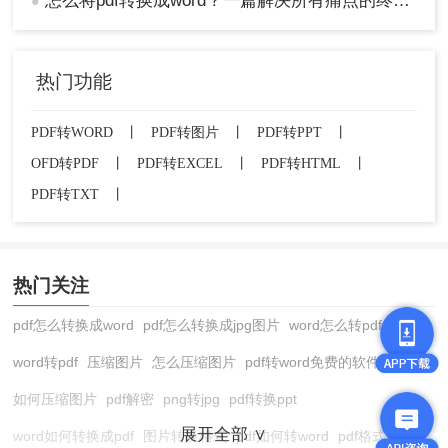
怎么将pdf转换成word？一篇解决所有痛点的终极指南！
●
热门功能
PDF转WORD
丨
PDF转图片
丨
PDF转PPT
丨
OFD转PDF
丨
PDF转EXCEL
丨
PDF转HTML
丨
PDF转TXT
丨
热门关注
pdf怎么转换成word
pdf怎么转换成jpg图片
word怎么转pdf
word转pdf
压缩图片
怎么压缩图片
pdf转word免费的软件
如何压缩图片
pdf解密
png转jpg
pdf转换ppt
展开全部 ∨
word如何转换成pdf
图片转换格式
pdf如何转word
pdf格式转换