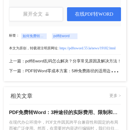
1、打开在线
pdf转word
网址：
https://pdftoword.55.la/
展开全文 ⇊
在线PDF转WORD
标签：
如何免费转换pdf格式为word
pdf转word
本文为原创，转载请注明原网址:
https://pdftoword.55.la/news/19182.html
上一篇：pdf转word乱码怎么解决？分享常见原因及解决方法！
下
一篇：PDF转Word零成本方案：5种免费路径的适用边界和效果评估！
2、打开网址在线转换，点击“选择文件”，将要
转换的PDF文件上传到界面中。
相关文章
更多 >
PDF免费转Word：3种途径的实际费用、限制和效果对比！
在现代办公环境中，PDF文件因其跨平台兼容性和固定的布局
3、如果有需要设置也可以选择设置一下哦。
而被广泛使用。然而，在需要对内容进行编辑时，我们往往需