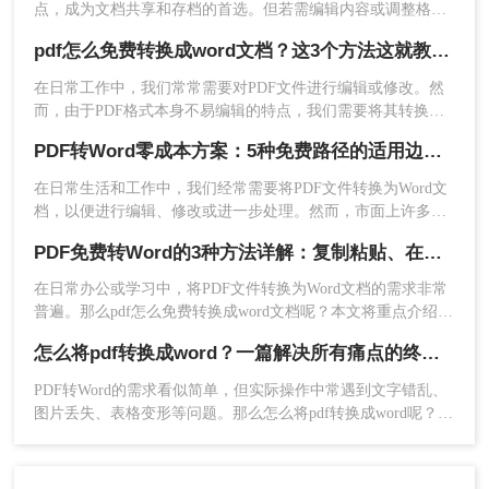
点，成为文档共享和存档的首选。但若需编辑内容或调整格
稳定以避免中断。
式，需将PDF转换为Word。那么pdf如何转换成word呢？本文整
pdf怎么免费转换成word文档？这3个方法这就教给你！
理 5种主流转换方法，帮助用户高效完成转换。
方法三：利用Microsoft Word直接打开PDF
在日常工作中，我们常常需要对PDF文件进行编辑或修改。然
而，由于PDF格式本身不易编辑的特点，我们需要将其转换为
如果您拥有Microsoft Word 2013或更高版本，可以
更易于修改的Word格式。那么pdf怎么免费转换成word文档
直接用Word打开PDF文件，并自动转换为可编辑的
PDF转Word零成本方案：5种免费路径的适用边界和效果评估！
呢？本文将介绍三种免费且有效的方法来实现这一目标。
Word文档。
在日常生活和工作中，我们经常需要将PDF文件转换为Word文
优点:
内置于Word内，无需额外软件；适用于
档，以便进行编辑、修改或进一步处理。然而，市面上许多
PDF转Word工具都需要付费使用。那么pdf怎么转换成word不花
简单排版的文档。
PDF免费转Word的3种方法详解：复制粘贴、在线工具与Word内置转换效果对比！
钱呢？本文将介绍几种不花钱的常用方法，帮助您轻松实现
缺点:
对于复杂格式（如表格、多栏排版）可
PDF到Word的转换。
能错乱；转换效果依赖于Word版本。
在日常办公或学习中，将PDF文件转换为Word文档的需求非常
普遍。那么pdf怎么免费转换成word文档呢？本文将重点介绍三
推荐工具：
Microsoft Word（特定版本）
种免费且无需专业技能的PDF转Word方法，助您快速解决问
怎么将pdf转换成word？一篇解决所有痛点的终极指南！
题。
操作步骤：
PDF转Word的需求看似简单，但实际操作中常遇到文字错乱、
1、打开Microsoft Word程序。
图片丢失、表格变形等问题。那么怎么将pdf转换成word呢？本
2、选择“文件”>“打开”，然后浏览找到您的
文将从基础操作、专业技巧、特殊场景、移动端方案、格式修
PDF文件。
复五大维度，提供一套零门槛到高阶的完整解决方案，助你轻
松应对各类PDF转换难题。