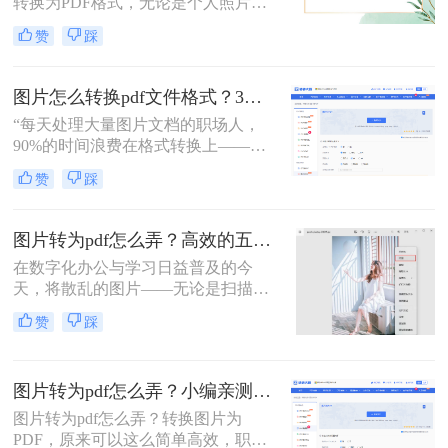
转换为PDF格式，无论是个人照片管
案，涵盖手机、电脑、在线及自动化
理、证件扫描，还是商业和行政领域
赞
踩
方式，帮助您根据场景灵活选用。
的文档整理、合同协议，这种转换都
能提高数据管理效率、传输效率和安
全性。那么图片转为pdf怎么弄呢？本
图片怎么转换pdf文件格式？3种高效方法全解析，职场人必备技能！
文将介绍三种将图片转换为PDF的方
“每天处理大量图片文档的职场人，
法。
90%的时间浪费在格式转换上——这
不是技术问题，而是方法误区。” 作
赞
踩
为深耕办公软件测评多年的博主，小
编发现许多用户仍在用截图拼接的原
始方式处理图片转PDF需求。那么图
图片转为pdf怎么弄？高效的五大方法详解！
片怎么转换pdf文件格式呢？本文将揭
在数字化办公与学习日益普及的今
秘三种专业级转换方法，结合实测数
天，将散乱的图片——无论是扫描的
据帮你突破效率瓶颈。
文档、手机拍摄的笔记，还是珍贵的
赞
踩
照片——整合成一个统一的PDF文
件，已成为我们日常工作中的常见需
求。PDF格式因其跨平台、格式固
图片转为pdf怎么弄？小编亲测5种实用方法，告别繁琐操作！
定、易于传输和打印的优点，成为了
文档分发的标准格式。然而，面对网
图片转为pdf怎么弄？转换图片为
络上琳琅满目的工具和方法，许多人
PDF，原来可以这么简单高效，职场