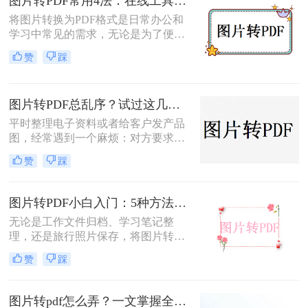
图片转PDF常用4法：在线工具、桌面软件、手机APP和打印导出的适用边界！
片转PDF的方法。
将图片转换为PDF格式是日常办公和
学习中常见的需求，无论是为了便于
分享、存储还是打印。那么图片转为
赞
踩
pdf怎么弄呢？本文将介绍几种常用的
图片转PDF的方法，并对每种方法进
行优缺点分析。
图片转PDF总乱序？试过这几个方法后顺手多了
平时整理电子资料或者给客户发产品
图，经常遇到一个麻烦：对方要求把
一堆零散的图片打包成一个完整的
赞
踩
PDF文件。如果一张张发过去，不仅
显得不专业，还容易漏掉或者顺序搞
混。很多朋友一搜“图片转pdf怎么
图片转PDF小白入门：5种方法从最简单到最专业逐步升级！
弄”，出来一堆复杂的教程，其实只
无论是工作文件归档、学习笔记整
要找对工具，这事儿非常简单。本文
理，还是旅行照片保存，将图片转换
就按大家最常用的场景（在线免安
为PDF都能让内容更规范、更易分
装、批量处理、手机自带功能）整理
赞
踩
享。那么如何图片转pdf呢？本文提供
了几个亲测好用的办法，帮你轻松搞
电脑、手机、在线网站、免费软件等
定格式转换的烦恼。
5种常用方法，3分钟即可学会！
图片转pdf怎么弄？一文掌握全平台方法！