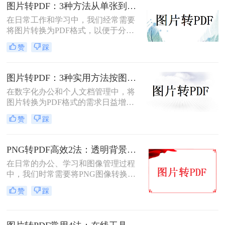
您根据不同的需求选择最合适的方
图片转PDF：3种方法从单张到批量转换的操作差异！
法。
在日常工作和学习中，我们经常需要
将图片转换为PDF格式，以便于分
享、打印和存档。那么图片怎么转pdf
赞
踩
呢？本文将介绍三种常用的将图片转
换为PDF格式的方法，帮助您根据不
同的需求选择最合适的方式。
图片转PDF：3种实用方法按图片格式（JPG/PNG/BMP）选！
在数字化办公和个人文档管理中，将
图片转换为PDF格式的需求日益增
长。PDF（Portable Document
赞
踩
Format）因其跨平台兼容性、不易变
形的特点，广泛应用于文档保存和共
享。那么如何把图片转换成PDF呢？
PNG转PDF高效2法：透明背景保留和文件压缩设置！
本文将介绍几种实用的方法来帮助您
在日常的办公、学习和图像管理过程
完成图片到PDF的转换。
中，我们时常需要将PNG图像转换为
PDF文件。PDF文件格式因其良好的
赞
踩
兼容性、稳定性和在不同设备上显示
的一致性而广受青睐。那么png怎么
转换成pdf呢？本文将介绍二种实现图