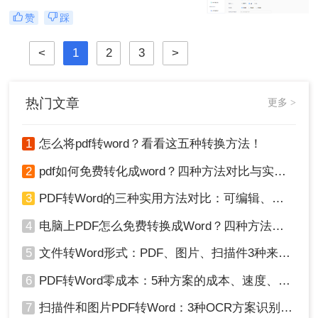
感到无所适从。那么图片转为pdf怎么
效率提升从此触手可及！“一张图片
赞
踩
弄呢？
秒变PDF文档？是的，你没听错！”作
为从事电脑办公软件测评多年的博
<
1
2
3
>
主，小编深知职场办公人群对高效转
换工具的渴求，今天就分享超实用方
法，帮你轻松解决图片转pdf难题。
热门文章
更多 >
1
怎么将pdf转word？看看这五种转换方法！
2
pdf如何免费转化成word？四种方法对比与实操指南（附详细表格）
3
PDF转Word的三种实用方法对比：可编辑、保格式、避风险！
4
电脑上PDF怎么免费转换成Word？四种方法对比与实操指南（附详细表格）!
5
文件转Word形式：PDF、图片、扫描件3种来源分别怎么处理！
6
PDF转Word零成本：5种方案的成本、速度、精度对比！
7
扫描件和图片PDF转Word：3种OCR方案识别率实测！