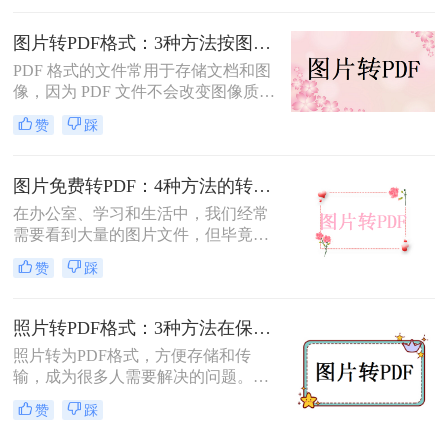
转为pdf怎么弄呢？本文将介绍四种将
图片转换为PDF的方法，帮助您轻松
图片转PDF格式：3种方法按图片来源（手机/相机/截图）选！
完成图片到PDF的转换。
PDF 格式的文件常用于存储文档和图
像，因为 PDF 文件不会改变图像质
量、版本或格式，而且可以在任何设
赞
踩
备之间轻松传输。如果你想将一些图
片文件（如 JPG、PNG、BMP 等）合
并成一个 PDF 文件，本文将介绍图片
图片免费转PDF：4种方法的转换速度和画质损失对比！
如何转换为PDF格式。
在办公室、学习和生活中，我们经常
需要看到大量的图片文件，但毕竟，
一张一张地看照片相对麻烦，所以我
赞
踩
们通常会把照片变成PDF。事实上，
图片到PDF的操作过程非常简单。今
天，我将教你图片转为pdf怎么弄免费
照片转PDF格式：3种方法在保留EXIF信息和画质上的差异！
的。
照片转为PDF格式，方便存储和传
输，成为很多人需要解决的问题。无
论是为了整理相册、备份照片，还是
赞
踩
为了表格化、合并分享，PDF格式都
是一个理想的选择。那么如何将照片