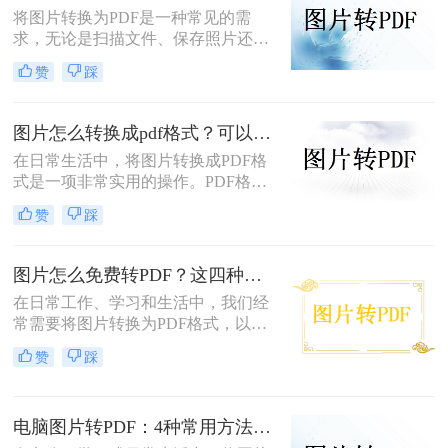
将图片转换为PDF是一种常见的需
求，无论是扫描文件、保存照片还是
整理资料，PDF格式都能更好地保证
赞
踩
内容的完整性和兼容性。那么图片转
pdf怎么弄呢？本文将介绍电脑、手
机、在线工具等多种转换方法，总有
图片怎么转换成pdf格式？可以尝试这三种方法！
一种适合你！
在日常生活中，将图片转换成PDF格
式是一项非常实用的操作。PDF格式
因其跨平台兼容性、格式固定性和易
赞
踩
于分享打印等特点，被广泛应用于各
种正式文件的传输与存储。那么图片
怎么转换成pdf格式呢？本文将介绍三
图片怎么免费转PDF？这四种方法轻松搞定！
种将图片转换成PDF格式的方法。
在日常工作、学习和生活中，我们经
常需要将图片转换为PDF格式，以便
于分享、打印或存档。PDF文件因其
赞
踩
跨平台兼容性、保持格式不变以及安
全性高等特点而备受青睐。幸运的
是，现在有许多免费的方法可以将图
电脑图片转PDF：4种常用方法按Windows和Mac系统分别推荐！
片转换为PDF，无需花费任何费用即