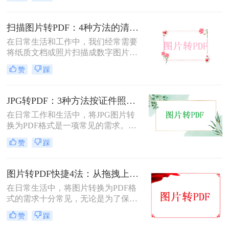
扫描图片怎么转换成pdf呢？本文将介
绍两种常用的扫描图片转换成PDF的
方法。
扫描图片转PDF：4种方法的清晰度和文件体积对比!
在日常生活和工作中，我们经常需要
将纸质文档或照片扫描成数字图片，
并进一步将这些图片转换成PDF格
赞
踩
式，以便于分享、存储和查阅。那么
怎么把扫描图片转换成pdf呢？本文将
介绍四种将扫描图片转换成PDF的方
JPG转PDF：3种方法按证件照、截图和风景照分别推荐！
法。
在日常工作和生活中，将JPG图片转
换为PDF格式是一项常见的需求。
PDF格式具有跨平台兼容性、易于阅
赞
踩
读和保护隐私等优点，因此广泛应用
于文档共享和存档。那么jpg图片怎么
转换pdf呢？本文将介绍三种将JPG图
图片转PDF快捷4法：从拖拽上传到批量导出的操作流程！
片转换为PDF的方法。
在日常生活中，将图片转换为PDF格
式的需求十分常见，无论是为了保存
照片、制作电子相册，还是为了提交
赞
踩
报告和简历中的图片资料。那么图片