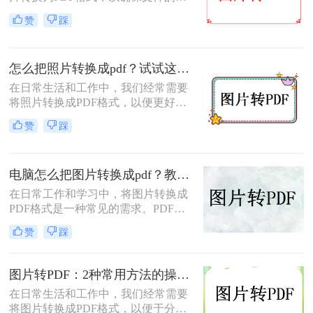
式和排版保持不变，同时方便分享和
赞
踩
传递。那么图片怎么转PDF的格式
呢？本文将介绍三种将图片转换为
PDF格式的方法。
怎么把照片转换成pdf？试试这三个转换方法！
在日常生活和工作中，我们经常需要
将照片转换成PDF格式，以便更好地
进行分享、存储或打印。那么怎么把
赞
踩
照片转换成pdf呢？本文将介绍三种将
照片转换成PDF的实用方法，帮助你
轻松完成照片到PDF的转换。
电脑怎么把图片转换成pdf？教你4种简单的方法！
在日常工作和学习中，将图片转换成
PDF格式是一种常见的需求。PDF格
式具有支持矢量图形、打印格式不走
赞
踩
样、兼容性高、体积小以及支持批注
等特点，使得它成为许多场合的首选
格式。那么电脑怎么把图片转换成pdf
图片转PDF：2种常用方法的操作步骤和格式保留设置！
呢？本文将介绍四种常见的图片转
在日常生活和工作中，我们经常需要
PDF的方法。
将图片转换成PDF格式，以便于分