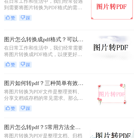
在日常工作和生活中，我们经常会遇
后模糊/不清晰怎么办这一难题，很多
到需要将图片转换为PDF格式的需
人往往束手无策。
求。无论是为了方便存档、分享或打
赞
踩
印，将图片转换为PDF格式是一项很
常见的操作。那么图片转pdf格式怎么
弄免费呢？在本文中，我将介绍五种
图片怎么转换成pdf格式？可以试试这4个转换方法！
简便方法来帮助您免费将图片转换为
PDF格式。
在日常工作和生活中，我们经常需要
将图片转换成PDF格式，以便更好地
分享、保存或打印。那么图片怎么转
赞
踩
换成pdf格式呢？本文将介绍四种将图
片转换成PDF格式的方法。
图片如何转pdf？三种简单有效的方法分享！
将图片转换为PDF文件是整理资料、
分享文档或存档的常见需求。那么图
片如何转pdf呢？本文将介绍三种简单
赞
踩
有效的方法，助您快速完成转换。
图片怎么转pdf？5常用方法全攻略！
将图片转换为PDF是整理文档、归档