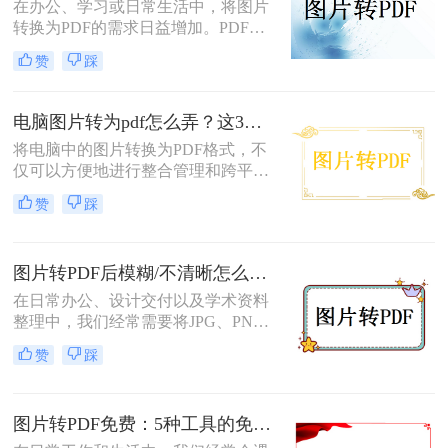
可轻松完成转换。那么图片怎么免费
在办公、学习或日常生活中，将图片
转PDF呢？本文将为您详细介绍几种
转换为PDF的需求日益增加。PDF格
免费将图片转换为PDF的方法。
式因其跨平台兼容性、可编辑性和安
赞
踩
全性，成为文档分享和存储的首选。
以下是几种简单实用的方法，涵盖操
作系统自带工具、专业软件及在线服
电脑图片转为pdf怎么弄？这3种方法值得尝试！
务，帮助您高效完成图片到PDF的转
将电脑中的图片转换为PDF格式，不
换。
仅可以方便地进行整合管理和跨平台
查看，还能有效保护图片的原始质量
赞
踩
和隐私信息。那么电脑图片转为pdf怎
么弄呢？本文将介绍三种将电脑图片
转为PDF的方法，帮助您轻松实现图
图片转PDF后模糊/不清晰怎么办？三种有效方法帮你解决！
片到PDF的转换。
在日常办公、设计交付以及学术资料
整理中，我们经常需要将JPG、PNG
等格式的图片合并转换为PDF文档。
赞
踩
然而，许多用户都遇到过这样一个令
人头疼的问题：明明原图在电脑上查
看非常清晰，转换生成的PDF文件却
图片转PDF免费：5种工具的免费额度、水印和文件限制对比！
变得模糊、边缘出现锯齿，甚至无法
进行高质量的打印。面对图片转PDF