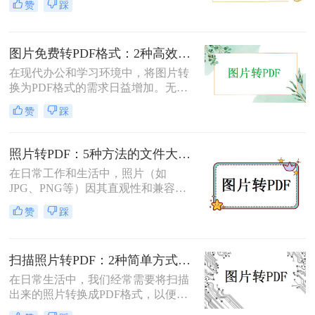
赞
踩
面将介绍两种简单实用的方法，帮助
你将照片轻松转换为PDF文件。
图片免费转PDF格式：2种高效方法的转换速度和画质损失对比！
在现代办公和学习环境中，将图片转
换为PDF格式的需求日益增加。无论
是为了更好地保存、传输还是打印图
赞
踩
片，PDF格式因其跨平台兼容性和格
式固定性而受到广泛欢迎。那么图片
怎么转换成pdf格式免费呢？本文将介
照片转PDF：5种方法的文件大小限制和画质保留实测！
绍两种免费且高效的图片转PDF的方
在日常工作和生活中，照片（如
法。
JPG、PNG等）因其直观性和兼容性
被广泛使用。然而，在需要整合多张
赞
踩
照片、提高安全性或便于打印时，将
照片转换为PDF文档成为常见需求。
那么如何把照片转换成pdf格式呢？本
扫描照片转PDF：2种简单方式在身份证和合同上的操作差异！
文将详细介绍5种将照片转换为PDF的
常用高效方法，帮助用户根据需求选
在日常生活中，我们经常需要将扫描
择最适合的方案。
出来的照片转换成PDF格式，以便于
分享、存储和管理。那么扫描出来的