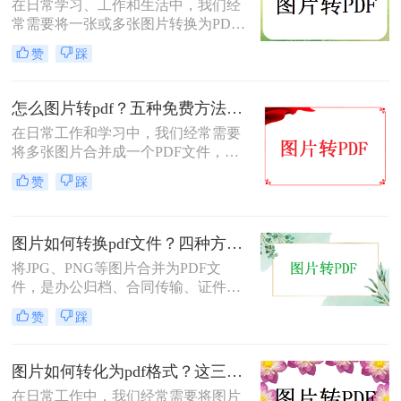
在日常学习、工作和生活中，我们经
常需要将一张或多张图片转换为PDF
格式，以便于分享、存档或打印。无
赞
踩
论是整理电子相册、提交证件照，还
是归档工作截图，图片转PDF的需求
都十分常见。为了帮你快速选出最适
怎么图片转pdf？五种免费方法对比与实操指南（附详细表格）！
合自己的转换方式，下表汇总了四种
在日常工作和学习中，我们经常需要
主流免费方法的核心差异：
将多张图片合并成一个PDF文件，以
便于分享、存档或打印。无论是制作
赞
踩
电子相册、整理工作截图、提交证件
照，还是将扫描件归档，图片转PDF
的需求都极为常见。为了帮你快速选
图片如何转换pdf文件？四种方法实测对比，附各场景最优选！
出最适合自己的转换方式，下表汇总
了五种主流方法的核心差异：
将JPG、PNG等图片合并为PDF文
件，是办公归档、合同传输、证件提
交中经常遇到的需求。但不同方法在
赞
踩
转换质量、操作效率、数据安全方面
差异很大——选错方法可能导致图片
模糊、页面错位，甚至隐私泄露。本
图片如何转化为pdf格式？这三个实用指南收好！
文基于实际测试，对比四种主流图片
在日常工作中，我们经常需要将图片
转PDF方案，按场景给出明确建议，