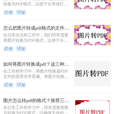
转换为PDF格式，以便于分享或打
帮你少走弯路。
印。那么图片如何转化为pdf格式呢？
赞
踩
本文将介绍三种将图片转化为PDF格
式的常用方法，每种方法都有其特点
和适用场景，您可以根据自己的需求
怎么把图片转成pdf格式的文件？尝试下面三种方法！
选择最合适的方式。
在日常生活和工作中，我们经常需要
将图片转换为PDF格式，以便于分
享、打印或归档。那么怎么把图片转
赞
踩
成pdf格式的文件呢？本文将介绍三种
将图片转换为PDF格式的方法，每种
方法都有其特点和适用场景，您可以
如何将图片转换成pdf？这三种方法帮助你解决问题！
根据自己的需求选择最合适的方式。
在工作和学习中，将图片转换成PDF
文件的需求非常普遍。将图片转换成
PDF不仅可以方便地整合多张图片，
赞
踩
还可以确保文件格式的一致性和兼容
性。那么如何将图片转换成pdf呢？本
文将介绍三种常见的图片转PDF方
图片怎么转pdf的格式？推荐三种实用的方法！
法。
在日常工作和学习中，经常需要将图
片转换为PDF格式，以确保文件的格