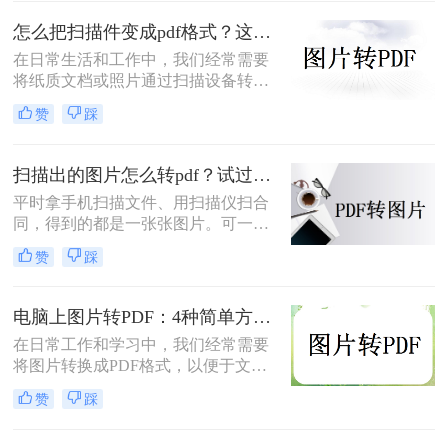
转为pdf格式呢？本文将为您介绍几种
怎么把扫描件变成pdf格式？这三种方法简单又实用！
简单而快速的方法，帮助您轻松实现
照片转PDF的操作。
在日常生活和工作中，我们经常需要
将纸质文档或照片通过扫描设备转化
为数字格式，并进一步将其保存为
赞
踩
PDF文件，以便于分享、存储和查
阅。那么怎么把扫描件变成pdf格式
呢？本文将介绍三种将扫描件转换成
扫描出的图片怎么转pdf？试过好用的几个办法！
PDF格式的方法。
平时拿手机扫描文件、用扫描仪扫合
同，得到的都是一张张图片。可一旦
要发给别人、归档保存或者打印出
赞
踩
来，PDF格式明显更正式、也更方
便。很多人卡在这一步：图片质量还
行，转完PDF却模糊了；十几页的扫
电脑上图片转PDF：4种简单方法的操作步骤和DPI设置！
描件，一页一页转太磨人；还有些涉
在日常工作和学习中，我们经常需要
及隐私的文件，不敢随便往在线工具
将图片转换成PDF格式，以便于文件
里传。
的传输、存储和打印。那么电脑上怎
赞
踩
么图片转pdf呢？本文将介绍三种在电
脑上将图片转换为PDF的方法，帮助