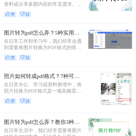
资料或分享多图内容的常见需求。那
么图片怎么转pdf呢？本文系统梳理5
赞
踩
类主流方法，助你快速实现图片转
PDF。
图片转为pdf怎么弄？5种实用转换方法详解！
在日常工作和学习中，我们经常会遇
到需要将图片转换为PDF格式的情
况。无论是整理证件照片、制作电子
赞
踩
相册，还是将扫描的文档统一格式，
图片转为pdf怎么弄成为了很多人需要
掌握的基本技能。PDF格式具有跨平
照片如何转成pdf格式？7种可靠方法详解！
台兼容性好、文件体积相对较小、易
在日常办公、学习或资料整理中，将
于分享等优点，因此成为文档处理的
照片转换为PDF格式是一项高频需
首选格式。本文将详细介绍5种实用
求。无论是扫描的合同、手写笔记，
的图片转PDF方法，帮助您快速解决
赞
踩
还是拍摄的证件、课件，统一的PDF
转换需求。
格式能确保排版稳定、便于分发和存
档。但面对五花八门的工具，如何选
图片转为pdf怎么弄？教你3种常用转换方法！
择高效、安全且无需付费的方法？本
文将基于实际使用经验，为您梳理7
在日常生活中，我们经常需要将图片
种照片如何转成PDF格式的实用方