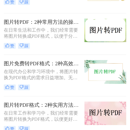
赞
踩
面将介绍两种简单实用的方法，帮助
你将照片轻松转换为PDF文件。
图片转PDF：2种常用方法的操作步骤和格式保留设置！
在日常生活和工作中，我们经常需要
将图片转换成PDF格式，以便于分
享、打印或存档。那么如何把图片转
赞
踩
换成PDF呢？本文将介绍两种常用的
图片转PDF方法。
图片免费转PDF格式：2种高效方法的转换速度和画质损失对比！
在现代办公和学习环境中，将图片转
换为PDF格式的需求日益增加。无论
是为了更好地保存、传输还是打印图
赞
踩
片，PDF格式因其跨平台兼容性和格
式固定性而受到广泛欢迎。那么图片
怎么转换成pdf格式免费呢？本文将介
图片转PDF格式：2种实用方法的关键参数和输出质量对比！
绍两种免费且高效的图片转PDF的方
在日常工作和学习中，我们经常需要
法。
将图片转换为PDF格式，以便更好地
保存、分享和打印。那么如何将图片
赞
踩