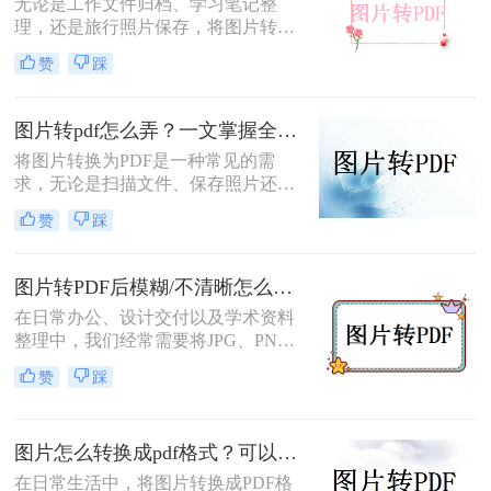
无论是工作文件归档、学习笔记整
理，还是旅行照片保存，将图片转换
为PDF都能让内容更规范、更易分
赞
踩
享。那么如何图片转pdf呢？本文提供
电脑、手机、在线网站、免费软件等
5种常用方法，3分钟即可学会！
图片转pdf怎么弄？一文掌握全平台方法！
将图片转换为PDF是一种常见的需
求，无论是扫描文件、保存照片还是
整理资料，PDF格式都能更好地保证
赞
踩
内容的完整性和兼容性。那么图片转
pdf怎么弄呢？本文将介绍电脑、手
机、在线工具等多种转换方法，总有
图片转PDF后模糊/不清晰怎么办？三种有效方法帮你解决！
一种适合你！
在日常办公、设计交付以及学术资料
整理中，我们经常需要将JPG、PNG
等格式的图片合并转换为PDF文档。
赞
踩
然而，许多用户都遇到过这样一个令
人头疼的问题：明明原图在电脑上查
看非常清晰，转换生成的PDF文件却
图片怎么转换成pdf格式？可以尝试这三种方法！
变得模糊、边缘出现锯齿，甚至无法
进行高质量的打印。面对图片转PDF
在日常生活中，将图片转换成PDF格