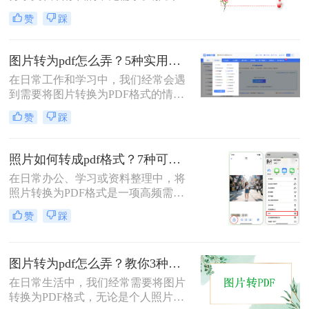
片如何转pdf呢？本文将介绍三种简单
赞
踩
有效的方法，助您快速完成转换。
图片转为pdf怎么弄？5种实用转换方法详解！
在日常工作和学习中，我们经常会遇
到需要将图片转换为PDF格式的情
况。无论是整理证件照片、制作电子
赞
踩
相册，还是将扫描的文档统一格式，
图片转为pdf怎么弄成为了很多人需要
掌握的基本技能。PDF格式具有跨平
照片如何转成pdf格式？7种可靠方法详解！
台兼容性好、文件体积相对较小、易
在日常办公、学习或资料整理中，将
于分享等优点，因此成为文档处理的
照片转换为PDF格式是一项高频需
首选格式。本文将详细介绍5种实用
求。无论是扫描的合同、手写笔记，
的图片转PDF方法，帮助您快速解决
赞
踩
还是拍摄的证件、课件，统一的PDF
转换需求。
格式能确保排版稳定、便于分发和存
档。但面对五花八门的工具，如何选
图片转为pdf怎么弄？教你3种常用转换方法！
择高效、安全且无需付费的方法？本
文将基于实际使用经验，为您梳理7
在日常生活中，我们经常需要将图片
种照片如何转成PDF格式的实用方
转换为PDF格式，无论是个人照片管
案，涵盖手机、电脑、在线及自动化