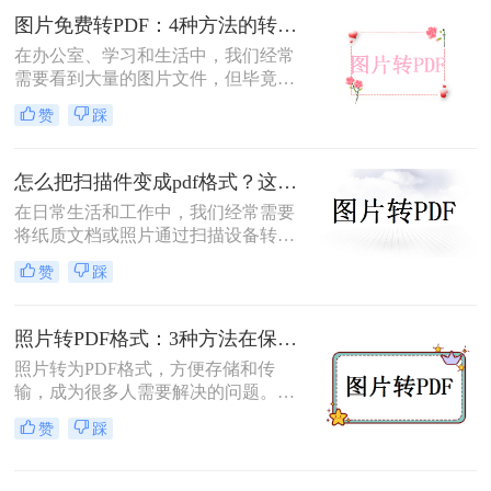
图片转换为PDF的方法，帮助您轻松
图片免费转PDF：4种方法的转换速度和画质损失对比！
完成图片到PDF的转换。
在办公室、学习和生活中，我们经常
需要看到大量的图片文件，但毕竟，
一张一张地看照片相对麻烦，所以我
赞
踩
们通常会把照片变成PDF。事实上，
图片到PDF的操作过程非常简单。今
天，我将教你图片转为pdf怎么弄免费
怎么把扫描件变成pdf格式？这三种方法简单又实用！
的。
在日常生活和工作中，我们经常需要
将纸质文档或照片通过扫描设备转化
为数字格式，并进一步将其保存为
赞
踩
PDF文件，以便于分享、存储和查
阅。那么怎么把扫描件变成pdf格式
呢？本文将介绍三种将扫描件转换成
照片转PDF格式：3种方法在保留EXIF信息和画质上的差异！
PDF格式的方法。
照片转为PDF格式，方便存储和传
输，成为很多人需要解决的问题。无
论是为了整理相册、备份照片，还是
赞
踩
为了表格化、合并分享，PDF格式都
是一个理想的选择。那么如何将照片
转为pdf格式呢？本文将为您介绍几种