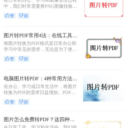
在日常的办公、学习和图像管理过程
完成图片到PDF的转换。
中，我们时常需要将PNG图像转换为
PDF文件。PDF文件格式因其良好的
赞
踩
兼容性、稳定性和在不同设备上显示
的一致性而广受青睐。那么png怎么
转换成pdf呢？本文将介绍二种实现图
图片转PDF常用4法：在线工具、桌面软件、手机APP和打印导出的适用边界！
片转PDF的方法。
将图片转换为PDF格式是日常办公和
学习中常见的需求，无论是为了便于
分享、存储还是打印。那么图片转为
赞
踩
pdf怎么弄呢？本文将介绍几种常用的
图片转PDF的方法，并对每种方法进
行优缺点分析。
电脑图片转PDF：4种常用方法按Windows和Mac系统分别推荐！
在办公、学习或日常生活中，将图片
转换为PDF的需求日益增加。PDF格
式因其跨平台兼容性、可编辑性和安
赞
踩
全性，成为文档分享和存储的首选。
以下是几种简单实用的方法，涵盖操
作系统自带工具、专业软件及在线服
图片怎么免费转PDF？这四种方法轻松搞定！
务，帮助您高效完成图片到PDF的转
在日常工作、学习和生活中，我们经