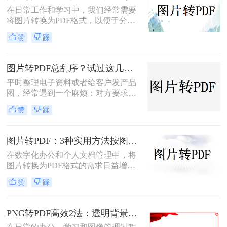
描件，一页一页转太磨人；还有些涉
在日常工作和学习中，我们经常需要
及隐私的文件，不敢随便往在线工具
将图片转换为PDF格式，以便于分
里传。
享、打印和存档。那么图片怎么转pdf
赞
踩
呢？本文将介绍三种常用的将图片转
换为PDF格式的方法，帮助您根据不
同的需求选择最合适的方式。
图片转PDF总乱序？试过这几个方法后顺手多了
平时整理电子资料或者给客户发产品
图，经常遇到一个麻烦：对方要求把
一堆零散的图片打包成一个完整的
赞
踩
PDF文件。如果一张张发过去，不仅
显得不专业，还容易漏掉或者顺序搞
混。很多朋友一搜“图片转pdf怎么
图片转PDF：3种实用方法按图片格式（JPG/PNG/BMP）选！
弄”，出来一堆复杂的教程，其实只
在数字化办公和个人文档管理中，将
要找对工具，这事儿非常简单。本文
图片转换为PDF格式的需求日益增
就按大家最常用的场景（在线免安
长。PDF（Portable Document
装、批量处理、手机自带功能）整理
赞
踩
Format）因其跨平台兼容性、不易变
了几个亲测好用的办法，帮你轻松搞
形的特点，广泛应用于文档保存和共
定格式转换的烦恼。
享。那么如何把图片转换成PDF呢？
PNG转PDF高效2法：透明背景保留和文件压缩设置！
本文将介绍几种实用的方法来帮助您