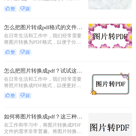
式具有支持矢量图形、打印格式不走
赞
踩
样、兼容性高、体积小以及支持批注
等特点，使得它成为许多场合的首选
格式。那么电脑怎么把图片转换成pdf
怎么把图片转成pdf格式的文件？尝试下面三种方法！
呢？本文将介绍四种常见的图片转
在日常生活和工作中，我们经常需要
PDF的方法。
将图片转换为PDF格式，以便于分
享、打印或归档。那么怎么把图片转
赞
踩
成pdf格式的文件呢？本文将介绍三种
将图片转换为PDF格式的方法，每种
方法都有其特点和适用场景，您可以
怎么把照片转换成pdf？试试这三个转换方法！
根据自己的需求选择最合适的方式。
在日常生活和工作中，我们经常需要
将照片转换成PDF格式，以便更好地
进行分享、存储或打印。那么怎么把
赞
踩
照片转换成pdf呢？本文将介绍三种将
照片转换成PDF的实用方法，帮助你
轻松完成照片到PDF的转换。
如何将图片转换成pdf？这三种方法帮助你解决问题！
在工作和学习中，将图片转换成PDF
文件的需求非常普遍。将图片转换成