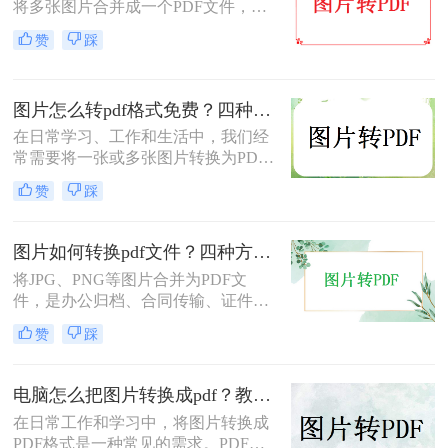
将多张图片合并成一个PDF文件，以
便于分享、存档或打印。无论是制作
赞
踩
电子相册、整理工作截图、提交证件
照，还是将扫描件归档，图片转PDF
的需求都极为常见。为了帮你快速选
图片怎么转pdf格式免费？四种方法对比与实操指南（附详细表格）!
出最适合自己的转换方式，下表汇总
了五种主流方法的核心差异：
在日常学习、工作和生活中，我们经
常需要将一张或多张图片转换为PDF
格式，以便于分享、存档或打印。无
赞
踩
论是整理电子相册、提交证件照，还
是归档工作截图，图片转PDF的需求
都十分常见。为了帮你快速选出最适
图片如何转换pdf文件？四种方法实测对比，附各场景最优选！
合自己的转换方式，下表汇总了四种
将JPG、PNG等图片合并为PDF文
主流免费方法的核心差异：
件，是办公归档、合同传输、证件提
交中经常遇到的需求。但不同方法在
赞
踩
转换质量、操作效率、数据安全方面
差异很大——选错方法可能导致图片
模糊、页面错位，甚至隐私泄露。本
电脑怎么把图片转换成pdf？教你4种简单的方法！
文基于实际测试，对比四种主流图片
在日常工作和学习中，将图片转换成
转PDF方案，按场景给出明确建议，
PDF格式是一种常见的需求。PDF格
帮你少走弯路。