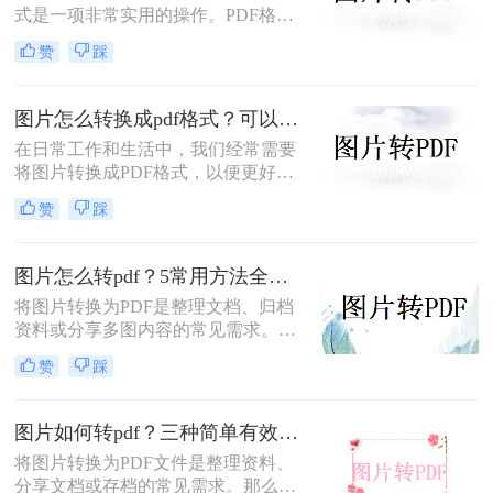
后模糊/不清晰怎么办这一难题，很多
式是一项非常实用的操作。PDF格式
人往往束手无策。
因其跨平台兼容性、格式固定性和易
赞
踩
于分享打印等特点，被广泛应用于各
种正式文件的传输与存储。那么图片
怎么转换成pdf格式呢？本文将介绍三
图片怎么转换成pdf格式？可以试试这4个转换方法！
种将图片转换成PDF格式的方法。
在日常工作和生活中，我们经常需要
将图片转换成PDF格式，以便更好地
分享、保存或打印。那么图片怎么转
赞
踩
换成pdf格式呢？本文将介绍四种将图
片转换成PDF格式的方法。
图片怎么转pdf？5常用方法全攻略！
将图片转换为PDF是整理文档、归档
资料或分享多图内容的常见需求。那
么图片怎么转pdf呢？本文系统梳理5
赞
踩
类主流方法，助你快速实现图片转
PDF。
图片如何转pdf？三种简单有效的方法分享！
将图片转换为PDF文件是整理资料、
分享文档或存档的常见需求。那么图