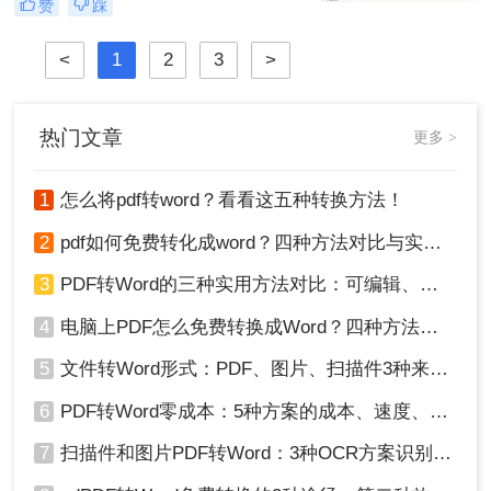
赞
踩
弄呢？
为深耕办公软件测评多年的博主，小
编发现许多用户仍在用截图拼接的原
<
1
2
3
>
始方式处理图片转PDF需求。那么图
片怎么转换pdf文件格式呢？本文将揭
秘三种专业级转换方法，结合实测数
据帮你突破效率瓶颈。
热门文章
更多 >
1
怎么将pdf转word？看看这五种转换方法！
2
pdf如何免费转化成word？四种方法对比与实操指南（附详细表格）
3
PDF转Word的三种实用方法对比：可编辑、保格式、避风险！
4
电脑上PDF怎么免费转换成Word？四种方法对比与实操指南（附详细表格）!
5
文件转Word形式：PDF、图片、扫描件3种来源分别怎么处理！
6
PDF转Word零成本：5种方案的成本、速度、精度对比！
7
扫描件和图片PDF转Word：3种OCR方案识别率实测！