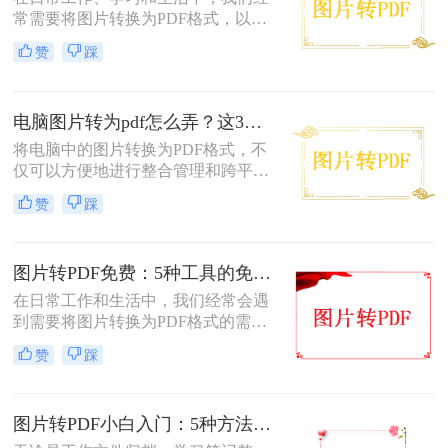
换。
常需要将图片转换为PDF格式，以便
于分享、打印或存档。PDF文件因其
赞
踩
跨平台兼容性、保持格式不变以及安
全性高等特点而备受青睐。幸运的
是，现在有许多免费的方法可以将图
电脑图片转为pdf怎么弄？这3种方法值得尝试！
片转换为PDF，无需花费任何费用即
可轻松完成转换。那么图片怎么免费
将电脑中的图片转换为PDF格式，不
转PDF呢？本文将为您详细介绍几种
仅可以方便地进行整合管理和跨平台
免费将图片转换为PDF的方法。
查看，还能有效保护图片的原始质量
赞
踩
和隐私信息。那么电脑图片转为pdf怎
么弄呢？本文将介绍三种将电脑图片
转为PDF的方法，帮助您轻松实现图
图片转PDF免费：5种工具的免费额度、水印和文件限制对比！
片到PDF的转换。
在日常工作和生活中，我们经常会遇
到需要将图片转换为PDF格式的需
求。无论是为了方便存档、分享或打
赞
踩
印，将图片转换为PDF格式是一项很
常见的操作。那么图片转pdf格式怎么
弄免费呢？在本文中，我将介绍五种
图片转PDF小白入门：5种方法从最简单到最专业逐步升级！
简便方法来帮助您免费将图片转换为
PDF格式。