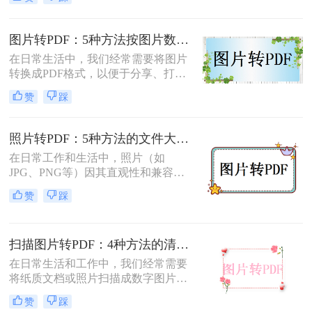
转换为pdf格式呢？本文将介绍两种将
图片转换为PDF格式的方法。
图片转PDF：5种方法按图片数量和文件大小选，大的别用在线！
在日常生活中，我们经常需要将图片
转换成PDF格式，以便于分享、打印
或存档。那么图片如何转换成pdf呢？
赞
踩
本文将介绍几种将图片转换成PDF的
方法，以帮助您选择最适合自己的转
换方式。
照片转PDF：5种方法的文件大小限制和画质保留实测！
在日常工作和生活中，照片（如
JPG、PNG等）因其直观性和兼容性
被广泛使用。然而，在需要整合多张
赞
踩
照片、提高安全性或便于打印时，将
照片转换为PDF文档成为常见需求。
那么如何把照片转换成pdf格式呢？本
扫描图片转PDF：4种方法的清晰度和文件体积对比!
文将详细介绍5种将照片转换为PDF的
常用高效方法，帮助用户根据需求选
在日常生活和工作中，我们经常需要
择最适合的方案。
将纸质文档或照片扫描成数字图片，
并进一步将这些图片转换成PDF格
赞
踩
式，以便于分享、存储和查阅。那么