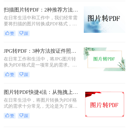
将扫描照片转换成PDF的方法。
扫描图片转PDF：2种推荐方法的清晰度调优和文件压缩！
在日常生活中和工作中，我们经常需
要将扫描的图片转换成PDF格式，以
便于文档的管理、共享和打印。那么
赞
踩
扫描图片怎么转换成pdf呢？本文将介
绍两种常用的扫描图片转换成PDF的
方法。
JPG转PDF：3种方法按证件照、截图和风景照分别推荐！
在日常工作和生活中，将JPG图片转
换为PDF格式是一项常见的需求。
PDF格式具有跨平台兼容性、易于阅
赞
踩
读和保护隐私等优点，因此广泛应用
于文档共享和存档。那么jpg图片怎么
转换pdf呢？本文将介绍三种将JPG图
图片转PDF快捷4法：从拖拽上传到批量导出的操作流程！
片转换为PDF的方法。
在日常生活中，将图片转换为PDF格
式的需求十分常见，无论是为了保存
照片、制作电子相册，还是为了提交
赞
踩
报告和简历中的图片资料。那么图片
转为pdf怎么弄呢？本文将介绍四种将