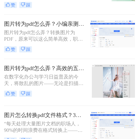
理、证件扫描，还是商业和行政领域
赞
踩
方式，帮助您根据场景灵活选用。
的文档整理、合同协议，这种转换都
能提高数据管理效率、传输效率和安
全性。那么图片转为pdf怎么弄呢？本
图片转为pdf怎么弄？小编亲测5种实用方法，告别繁琐操作！
文将介绍三种将图片转换为PDF的方
图片转为pdf怎么弄？转换图片为
法。
PDF，原来可以这么简单高效，职场
效率提升从此触手可及！“一张图片
赞
踩
秒变PDF文档？是的，你没听错！”作
为从事电脑办公软件测评多年的博
主，小编深知职场办公人群对高效转
图片转为pdf怎么弄？高效的五大方法详解！
换工具的渴求，今天就分享超实用方
在数字化办公与学习日益普及的今
法，帮你轻松解决图片转pdf难题。
天，将散乱的图片——无论是扫描的
文档、手机拍摄的笔记，还是珍贵的
赞
踩
照片——整合成一个统一的PDF文
件，已成为我们日常工作中的常见需
求。PDF格式因其跨平台、格式固
图片怎么转换pdf文件格式？3种高效方法全解析，职场人必备技能！
定、易于传输和打印的优点，成为了
文档分发的标准格式。然而，面对网
“每天处理大量图片文档的职场人，
络上琳琅满目的工具和方法，许多人
90%的时间浪费在格式转换上——这
感到无所适从。那么图片转为pdf怎么
不是技术问题，而是方法误区。” 作