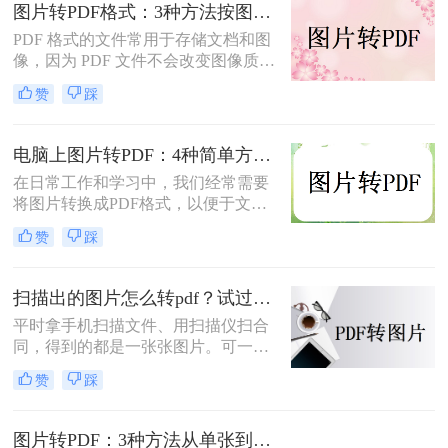
图片转PDF格式：3种方法按图片来源（手机/相机/截图）选！
简单而快速的方法，帮助您轻松实现
照片转PDF的操作。
PDF 格式的文件常用于存储文档和图
像，因为 PDF 文件不会改变图像质
量、版本或格式，而且可以在任何设
赞
踩
备之间轻松传输。如果你想将一些图
片文件（如 JPG、PNG、BMP 等）合
并成一个 PDF 文件，本文将介绍图片
电脑上图片转PDF：4种简单方法的操作步骤和DPI设置！
如何转换为PDF格式。
在日常工作和学习中，我们经常需要
将图片转换成PDF格式，以便于文件
的传输、存储和打印。那么电脑上怎
赞
踩
么图片转pdf呢？本文将介绍三种在电
脑上将图片转换为PDF的方法，帮助
您根据不同的需求选择最合适的方
扫描出的图片怎么转pdf？试过好用的几个办法！
法。
平时拿手机扫描文件、用扫描仪扫合
同，得到的都是一张张图片。可一旦
要发给别人、归档保存或者打印出
赞
踩
来，PDF格式明显更正式、也更方
便。很多人卡在这一步：图片质量还
行，转完PDF却模糊了；十几页的扫
图片转PDF：3种方法从单张到批量转换的操作差异！