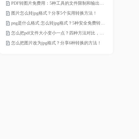
PDF转图片免费用：5种工具的文件限制和输出质量对比！
JPG怎么压
图片怎么转jpg格式？分享5个实用转换方法！
png是什么格式 怎么转jpg格式？5种安全免费转换方法全解析！
电脑上怎么压
怎么把pdf文件大小变小一点？四种方法对比，一看就懂！
如何压缩视频
怎么把图片改为jpg格式？分享6种转换的方法！