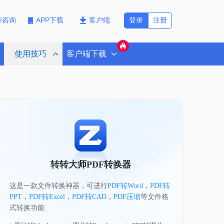
登录
注册
PI咨询
APP下载
客户端
使用技巧
客户端下载
转转大师PDF转换器
这是一款文件转换神器，可进行
PDF转Word
，
PDF转
PPT
，
PDF转Excel
，
PDF转CAD
，
PDF压缩
等文件格
式转换功能