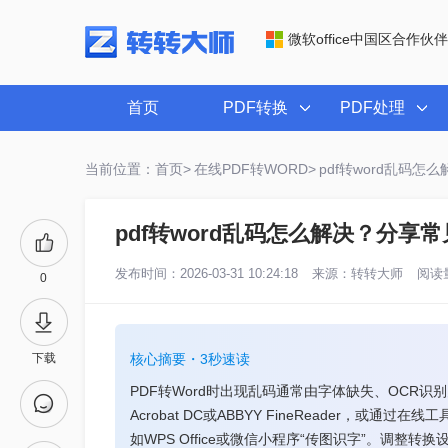
微软office中国区合作伙伴
首页
PDF转换
PDF处理
当前位置：首页>
在线PDF转WORD>
pdf转word乱码
pdf转word乱码怎么解决？分享
发布时间：2026-03-31 10:24:18
来源：
转转大师
阅读量
0
下载
核心摘要・3秒速读
PDF转Word时出现乱码通常由字体缺失、OCR识
Acrobat DC或ABBYY FineReader，
如WPS Office或微信小程序“传图识字”。调整