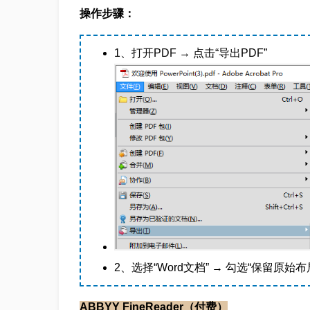
操作步骤：
1、打开PDF → 点击“导出PDF”
2、选择“Word文档” → 勾选“保留原始布
ABBYY FineReader（付费）