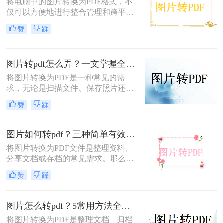
将电脑中的图片转换为PDF格式，不
换。
仅可以方便地进行整合管理和跨平台
查看，还能有效保护图片的原始质量
赞
踩
和隐私信息。那么电脑图片转为pdf怎
么弄呢？本文将介绍三种将电脑图片
转为PDF的方法，帮助您轻松实现图
图片转pdf怎么弄？一文掌握全平台方法！
片到PDF的转换。
将图片转换为PDF是一种常见的需
求，无论是扫描文件、保存照片还是
整理资料，PDF格式都能更好地保证
赞
踩
内容的完整性和兼容性。那么图片转
pdf怎么弄呢？本文将介绍电脑、手
机、在线工具等多种转换方法，总有
图片如何转pdf？三种简单有效的方法分享！
一种适合你！
将图片转换为PDF文件是整理资料、
分享文档或存档的常见需求。那么图
片如何转pdf呢？本文将介绍三种简单
赞
踩
有效的方法，助您快速完成转换。
图片怎么转pdf？5常用方法全攻略！
将图片转换为PDF是整理文档、归档