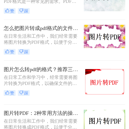
PDF格式是一种常见的需求。PDF格
式具有支持矢量图形、打印格式不走
赞
踩
样、兼容性高、体积小以及支持批注
等特点，使得它成为许多场合的首选
格式。那么电脑怎么把图片转换成pdf
怎么把图片转成pdf格式的文件？尝试下面三种方法！
呢？本文将介绍四种常见的图片转
在日常生活和工作中，我们经常需要
PDF的方法。
将图片转换为PDF格式，以便于分
享、打印或归档。那么怎么把图片转
赞
踩
成pdf格式的文件呢？本文将介绍三种
将图片转换为PDF格式的方法，每种
方法都有其特点和适用场景，您可以
图片怎么转pdf的格式？推荐三种实用的方法！
根据自己的需求选择最合适的方式。
在日常工作和学习中，经常需要将图
片转换为PDF格式，以确保文件的格
式和排版保持不变，同时方便分享和
赞
踩
传递。那么图片怎么转PDF的格式
呢？本文将介绍三种将图片转换为
PDF格式的方法。
图片转PDF：2种常用方法的操作步骤和格式保留设置！
在日常生活和工作中，我们经常需要
将图片转换成PDF格式，以便于分