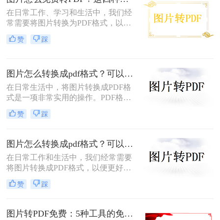
变得模糊、边缘出现锯齿，甚至无法
进行高质量的打印。面对图片转PDF
在日常工作、学习和生活中，我们经
后模糊/不清晰怎么办这一难题，很多
常需要将图片转换为PDF格式，以便
人往往束手无策。
于分享、打印或存档。PDF文件因其
赞
踩
跨平台兼容性、保持格式不变以及安
全性高等特点而备受青睐。幸运的
是，现在有许多免费的方法可以将图
图片怎么转换成pdf格式？可以尝试这三种方法！
片转换为PDF，无需花费任何费用即
可轻松完成转换。那么图片怎么免费
在日常生活中，将图片转换成PDF格
转PDF呢？本文将为您详细介绍几种
式是一项非常实用的操作。PDF格式
免费将图片转换为PDF的方法。
因其跨平台兼容性、格式固定性和易
赞
踩
于分享打印等特点，被广泛应用于各
种正式文件的传输与存储。那么图片
怎么转换成pdf格式呢？本文将介绍三
图片怎么转换成pdf格式？可以试试这4个转换方法！
种将图片转换成PDF格式的方法。
在日常工作和生活中，我们经常需要
将图片转换成PDF格式，以便更好地
分享、保存或打印。那么图片怎么转
赞
踩
换成pdf格式呢？本文将介绍四种将图
片转换成PDF格式的方法。
图片转PDF免费：5种工具的免费额度、水印和文件限制对比！