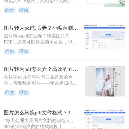
转换为PDF格式，无论是个人照片管
案，涵盖手机、电脑、在线及自动化
理、证件扫描，还是商业和行政领域
赞
踩
方式，帮助您根据场景灵活选用。
的文档整理、合同协议，这种转换都
能提高数据管理效率、传输效率和安
全性。那么图片转为pdf怎么弄呢？本
图片转为pdf怎么弄？小编亲测5种实用方法，告别繁琐操作！
文将介绍三种将图片转换为PDF的方
图片转为pdf怎么弄？转换图片为
法。
PDF，原来可以这么简单高效，职场
效率提升从此触手可及！“一张图片
赞
踩
秒变PDF文档？是的，你没听错！”作
为从事电脑办公软件测评多年的博
主，小编深知职场办公人群对高效转
图片转为pdf怎么弄？高效的五大方法详解！
换工具的渴求，今天就分享超实用方
在数字化办公与学习日益普及的今
法，帮你轻松解决图片转pdf难题。
天，将散乱的图片——无论是扫描的
文档、手机拍摄的笔记，还是珍贵的
赞
踩
照片——整合成一个统一的PDF文
件，已成为我们日常工作中的常见需
求。PDF格式因其跨平台、格式固
图片怎么转换pdf文件格式？3种高效方法全解析，职场人必备技能！
定、易于传输和打印的优点，成为了
文档分发的标准格式。然而，面对网
“每天处理大量图片文档的职场人，
络上琳琅满目的工具和方法，许多人
90%的时间浪费在格式转换上——这