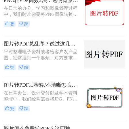
PNG转PDF高效2法：透明背景保留和文件压缩设置！
在日常的办公、学习和图像管理过程
中，我们时常需要将PNG图像转换为
PDF文件。PDF文件格式因其良好的
赞
踩
兼容性、稳定性和在不同设备上显示
的一致性而广受青睐。那么png怎么
转换成pdf呢？本文将介绍二种实现图
图片转PDF总乱序？试过这几个方法后顺手多了
片转PDF的方法。
平时整理电子资料或者给客户发产品
图，经常遇到一个麻烦：对方要求把
一堆零散的图片打包成一个完整的
赞
踩
PDF文件。如果一张张发过去，不仅
显得不专业，还容易漏掉或者顺序搞
混。很多朋友一搜“图片转pdf怎么
图片转PDF后模糊/不清晰怎么办？三种有效方法帮你解决！
弄”，出来一堆复杂的教程，其实只
在日常办公、设计交付以及学术资料
要找对工具，这事儿非常简单。本文
整理中，我们经常需要将JPG、PNG
就按大家最常用的场景（在线免安
等格式的图片合并转换为PDF文档。
装、批量处理、手机自带功能）整理
赞
踩
然而，许多用户都遇到过这样一个令
了几个亲测好用的办法，帮你轻松搞
人头疼的问题：明明原图在电脑上查
定格式转换的烦恼。
看非常清晰，转换生成的PDF文件却
图片怎么免费转PDF？这四种方法轻松搞定！