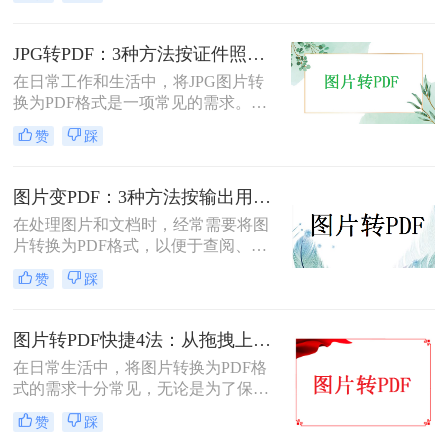
式，以便于分享、存储和查阅。那么
怎么把扫描图片转换成pdf呢？本文将
介绍四种将扫描图片转换成PDF的方
JPG转PDF：3种方法按证件照、截图和风景照分别推荐！
法。
在日常工作和生活中，将JPG图片转
换为PDF格式是一项常见的需求。
PDF格式具有跨平台兼容性、易于阅
赞
踩
读和保护隐私等优点，因此广泛应用
于文档共享和存档。那么jpg图片怎么
转换pdf呢？本文将介绍三种将JPG图
图片变PDF：3种方法按输出用途（打印/存档/分享）选！
片转换为PDF的方法。
在处理图片和文档时，经常需要将图
片转换为PDF格式，以便于查阅、分
享或存档。那么如何把图片变成pdf
赞
踩
呢？本文将介绍三种常用的图片转
PDF方法。
图片转PDF快捷4法：从拖拽上传到批量导出的操作流程！
在日常生活中，将图片转换为PDF格
式的需求十分常见，无论是为了保存
照片、制作电子相册，还是为了提交
赞
踩
报告和简历中的图片资料。那么图片