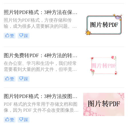
转为pdf怎么弄呢？本文将介绍四种将
图片转换为PDF的方法，帮助您轻松
照片转PDF格式：3种方法在保留EXIF信息和画质上的差异！
完成图片到PDF的转换。
照片转为PDF格式，方便存储和传
输，成为很多人需要解决的问题。无
论是为了整理相册、备份照片，还是
赞
踩
为了表格化、合并分享，PDF格式都
是一个理想的选择。那么如何将照片
转为pdf格式呢？本文将为您介绍几种
图片免费转PDF：4种方法的转换速度和画质损失对比！
简单而快速的方法，帮助您轻松实现
照片转PDF的操作。
在办公室、学习和生活中，我们经常
需要看到大量的图片文件，但毕竟，
一张一张地看照片相对麻烦，所以我
赞
踩
们通常会把照片变成PDF。事实上，
图片到PDF的操作过程非常简单。今
天，我将教你图片转为pdf怎么弄免费
图片转PDF格式：3种方法按图片来源（手机/相机/截图）选！
的。
PDF 格式的文件常用于存储文档和图
像，因为 PDF 文件不会改变图像质
量、版本或格式，而且可以在任何设
赞
踩
备之间轻松传输。如果你想将一些图