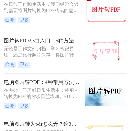
在日常工作和生活中，我们经常会遇
到需要将图片转换为PDF格式的需
求。无论是为了方便存档、分享或打
赞
踩
印，将图片转换为PDF格式是一项很
常见的操作。那么图片转pdf格式怎么
弄免费呢？在本文中，我将介绍五种
图片转PDF小白入门：5种方法从最简单到最专业逐步升级！
简便方法来帮助您免费将图片转换为
PDF格式。
无论是工作文件归档、学习笔记整
理，还是旅行照片保存，将图片转换
为PDF都能让内容更规范、更易分
赞
踩
享。那么如何图片转pdf呢？本文提供
电脑、手机、在线网站、免费软件等
5种常用方法，3分钟即可学会！
电脑图片转PDF：4种常用方法按Windows和Mac系统分别推荐！
在办公、学习或日常生活中，将图片
转换为PDF的需求日益增加。PDF格
式因其跨平台兼容性、可编辑性和安
赞
踩
全性，成为文档分享和存储的首选。
以下是几种简单实用的方法，涵盖操
作系统自带工具、专业软件及在线服
电脑图片转为pdf怎么弄？这3种方法值得尝试！
务，帮助您高效完成图片到PDF的转