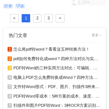
感到无所适从。那么图片转为pdf怎么
不是技术问题，而是方法误区。” 作
赞
踩
弄呢？
为深耕办公软件测评多年的博主，小
编发现许多用户仍在用截图拼接的原
<
1
2
3
>
始方式处理图片转PDF需求。那么图
片怎么转换pdf文件格式呢？本文将揭
秘三种专业级转换方法，结合实测数
据帮你突破效率瓶颈。
热门文章
更多 >
1
怎么将pdf转word？看看这五种转换方法！
2
pdf如何免费转化成word？四种方法对比与实操指南（附详细表格）
3
PDF转Word的三种实用方法对比：可编辑、保格式、避风险！
4
电脑上PDF怎么免费转换成Word？四种方法对比与实操指南（附详细表格）!
5
文件转Word形式：PDF、图片、扫描件3种来源分别怎么处理！
6
PDF转Word零成本：5种方案的成本、速度、精度对比！
7
扫描件和图片PDF转Word：3种OCR方案识别率实测！