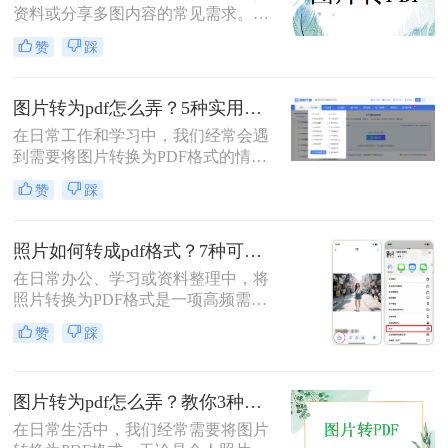
资料或分享多图内容的常见需求。那
么图片怎么转pdf呢？本文系统梳理5
赞
踩
类主流方法，助你快速实现图片转
PDF。
图片转为pdf怎么弄？5种实用转换方法详解！
在日常工作和学习中，我们经常会遇
到需要将图片转换为PDF格式的情
况。无论是整理证件照片、制作电子
赞
踩
相册，还是将扫描的文档统一格式，
图片转为pdf怎么弄成为了很多人需要
掌握的基本技能。PDF格式具有跨平
照片如何转成pdf格式？7种可靠方法详解！
台兼容性好、文件体积相对较小、易
在日常办公、学习或资料整理中，将
于分享等优点，因此成为文档处理的
照片转换为PDF格式是一项高频需
首选格式。本文将详细介绍5种实用
求。无论是扫描的合同、手写笔记，
的图片转PDF方法，帮助您快速解决
赞
踩
还是拍摄的证件、课件，统一的PDF
转换需求。
格式能确保排版稳定、便于分发和存
档。但面对五花八门的工具，如何选
图片转为pdf怎么弄？教你3种常用转换方法！
择高效、安全且无需付费的方法？本
文将基于实际使用经验，为您梳理7
在日常生活中，我们经常需要将图片
种照片如何转成PDF格式的实用方