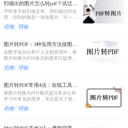
同的需求选择最合适的方式。
扫描出的图片怎么转pdf？试过好用的几个办法！
平时拿手机扫描文件、用扫描仪扫合
同，得到的都是一张张图片。可一旦
要发给别人、归档保存或者打印出
赞
踩
来，PDF格式明显更正式、也更方
便。很多人卡在这一步：图片质量还
行，转完PDF却模糊了；十几页的扫
图片转PDF：3种实用方法按图片格式（JPG/PNG/BMP）选！
描件，一页一页转太磨人；还有些涉
在数字化办公和个人文档管理中，将
及隐私的文件，不敢随便往在线工具
图片转换为PDF格式的需求日益增
里传。
长。PDF（Portable Document
赞
踩
Format）因其跨平台兼容性、不易变
形的特点，广泛应用于文档保存和共
享。那么如何把图片转换成PDF呢？
图片转PDF常用4法：在线工具、桌面软件、手机APP和打印导出的适用边界！
本文将介绍几种实用的方法来帮助您
将图片转换为PDF格式是日常办公和
完成图片到PDF的转换。
学习中常见的需求，无论是为了便于
分享、存储还是打印。那么图片转为
赞
踩
pdf怎么弄呢？本文将介绍几种常用的
图片转PDF的方法，并对每种方法进
行优缺点分析。