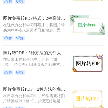
赞
踩
面将介绍两种简单实用的方法，帮助
你将照片轻松转换为PDF文件。
图片免费转PDF格式：2种高效方法的转换速度和画质损失对比！
在现代办公和学习环境中，将图片转
换为PDF格式的需求日益增加。无论
是为了更好地保存、传输还是打印图
赞
踩
片，PDF格式因其跨平台兼容性和格
式固定性而受到广泛欢迎。那么图片
怎么转换成pdf格式免费呢？本文将介
照片转PDF：5种方法的文件大小限制和画质保留实测！
绍两种免费且高效的图片转PDF的方
在日常工作和生活中，照片（如
法。
JPG、PNG等）因其直观性和兼容性
被广泛使用。然而，在需要整合多张
赞
踩
照片、提高安全性或便于打印时，将
照片转换为PDF文档成为常见需求。
那么如何把照片转换成pdf格式呢？本
图片免费转PDF：2种方法的免费额度、水印和画质对比！
文将详细介绍5种将照片转换为PDF的
常用高效方法，帮助用户根据需求选
在日常办公和学习中，经常需要将图
择最适合的方案。
片转换成PDF格式，以便更好地进行
分享、打印或存档。那么如何把图片