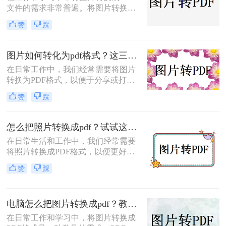
文件的需求非常普遍。将图片转换成
帮你少走弯路。
PDF不仅可以方便地整合多张图片，
赞
踩
还可以确保文件格式的一致性和兼容
性。那么如何将图片转换成pdf呢？本
文将介绍三种常见的图片转PDF方
图片如何转化为pdf格式？这三个实用指南收好！
法。
在日常工作中，我们经常需要将图片
转换为PDF格式，以便于分享或打
印。那么图片如何转化为pdf格式呢？
赞
踩
本文将介绍三种将图片转化为PDF格
式的常用方法，每种方法都有其特点
和适用场景，您可以根据自己的需求
怎么把照片转换成pdf？试试这三个转换方法！
选择最合适的方式。
在日常生活和工作中，我们经常需要
将照片转换成PDF格式，以便更好地
进行分享、存储或打印。那么怎么把
赞
踩
照片转换成pdf呢？本文将介绍三种将
照片转换成PDF的实用方法，帮助你
轻松完成照片到PDF的转换。
电脑怎么把图片转换成pdf？教你4种简单的方法！
在日常工作和学习中，将图片转换成