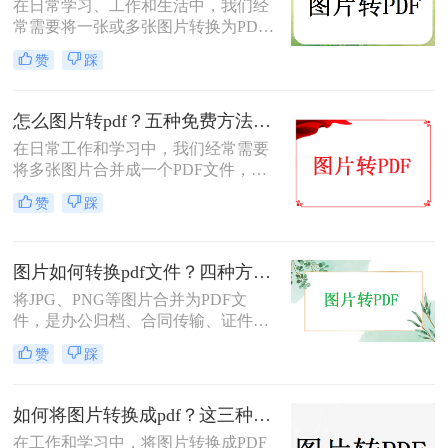
在日常学习、工作和生活中，我们经
常需要将一张或多张图片转换为PDF
格式，以便于分享、存档或打印。无
赞
踩
论是整理电子相册、提交证件照，还
是归档工作截图，图片转PDF的需求
都十分常见。为了帮你快速选出最适
怎么图片转pdf？五种免费方法对比与实操指南（附详细表格）！
合自己的转换方式，下表汇总了四种
在日常工作和学习中，我们经常需要
主流免费方法的核心差异：
将多张图片合并成一个PDF文件，以
便于分享、存档或打印。无论是制作
赞
踩
电子相册、整理工作截图、提交证件
照，还是将扫描件归档，图片转PDF
的需求都极为常见。为了帮你快速选
图片如何转换pdf文件？四种方法实测对比，附各场景最优选！
出最适合自己的转换方式，下表汇总
了五种主流方法的核心差异：
将JPG、PNG等图片合并为PDF文
件，是办公归档、合同传输、证件提
交中经常遇到的需求。但不同方法在
赞
踩
转换质量、操作效率、数据安全方面
差异很大——选错方法可能导致图片
模糊、页面错位，甚至隐私泄露。本
如何将图片转换成pdf？这三种方法帮助你解决问题！
文基于实际测试，对比四种主流图片
在工作和学习中，将图片转换成PDF
转PDF方案，按场景给出明确建议，