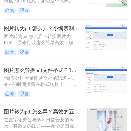
转换为PDF格式，无论是个人照片管
案，涵盖手机、电脑、在线及自动化
理、证件扫描，还是商业和行政领域
赞
踩
方式，帮助您根据场景灵活选用。
的文档整理、合同协议，这种转换都
能提高数据管理效率、传输效率和安
全性。那么图片转为pdf怎么弄呢？本
图片转为pdf怎么弄？小编亲测5种实用方法，告别繁琐操作！
文将介绍三种将图片转换为PDF的方
图片转为pdf怎么弄？转换图片为
法。
PDF，原来可以这么简单高效，职场
效率提升从此触手可及！“一张图片
赞
踩
秒变PDF文档？是的，你没听错！”作
为从事电脑办公软件测评多年的博
主，小编深知职场办公人群对高效转
图片怎么转换pdf文件格式？3种高效方法全解析，职场人必备技能！
换工具的渴求，今天就分享超实用方
“每天处理大量图片文档的职场人，
法，帮你轻松解决图片转pdf难题。
90%的时间浪费在格式转换上——这
不是技术问题，而是方法误区。” 作
赞
踩
为深耕办公软件测评多年的博主，小
编发现许多用户仍在用截图拼接的原
始方式处理图片转PDF需求。那么图
图片转为pdf怎么弄？高效的五大方法详解！
片怎么转换pdf文件格式呢？本文将揭
在数字化办公与学习日益普及的今
秘三种专业级转换方法，结合实测数
天，将散乱的图片——无论是扫描的
据帮你突破效率瓶颈。