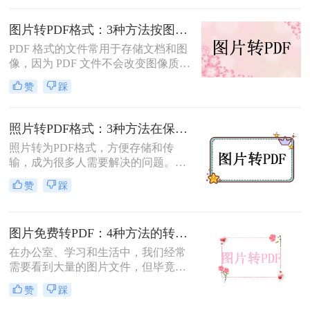
转为pdf怎么弄呢？本文将介绍四种将
图片转换为PDF的方法，帮助您轻松
图片转PDF格式：3种方法按图片来源（手机/相机/截图）选！
完成图片到PDF的转换。
PDF 格式的文件常用于存储文档和图
像，因为 PDF 文件不会改变图像质
量、版本或格式，而且可以在任何设
赞
踩
备之间轻松传输。如果你想将一些图
片文件（如 JPG、PNG、BMP 等）合
并成一个 PDF 文件，本文将介绍图片
照片转PDF格式：3种方法在保留EXIF信息和画质上的差异！
如何转换为PDF格式。
照片转为PDF格式，方便存储和传
输，成为很多人需要解决的问题。无
论是为了整理相册、备份照片，还是
赞
踩
为了表格化、合并分享，PDF格式都
是一个理想的选择。那么如何将照片
转为pdf格式呢？本文将为您介绍几种
图片免费转PDF：4种方法的转换速度和画质损失对比！
简单而快速的方法，帮助您轻松实现
照片转PDF的操作。
在办公室、学习和生活中，我们经常
需要看到大量的图片文件，但毕竟，
一张一张地看照片相对麻烦，所以我
赞
踩
们通常会把照片变成PDF。事实上，