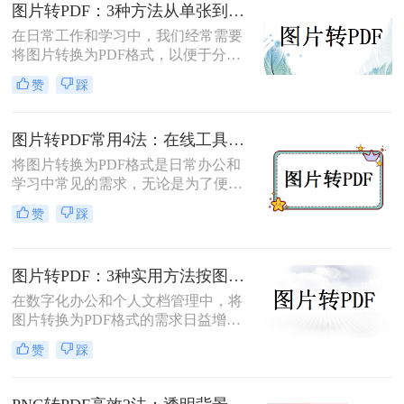
您根据不同的需求选择最合适的方
图片转PDF：3种方法从单张到批量转换的操作差异！
法。
在日常工作和学习中，我们经常需要
将图片转换为PDF格式，以便于分
享、打印和存档。那么图片怎么转pdf
赞
踩
呢？本文将介绍三种常用的将图片转
换为PDF格式的方法，帮助您根据不
同的需求选择最合适的方式。
图片转PDF常用4法：在线工具、桌面软件、手机APP和打印导出的适用边界！
将图片转换为PDF格式是日常办公和
学习中常见的需求，无论是为了便于
分享、存储还是打印。那么图片转为
赞
踩
pdf怎么弄呢？本文将介绍几种常用的
图片转PDF的方法，并对每种方法进
行优缺点分析。
图片转PDF：3种实用方法按图片格式（JPG/PNG/BMP）选！
在数字化办公和个人文档管理中，将
图片转换为PDF格式的需求日益增
长。PDF（Portable Document
赞
踩
Format）因其跨平台兼容性、不易变
形的特点，广泛应用于文档保存和共
享。那么如何把图片转换成PDF呢？