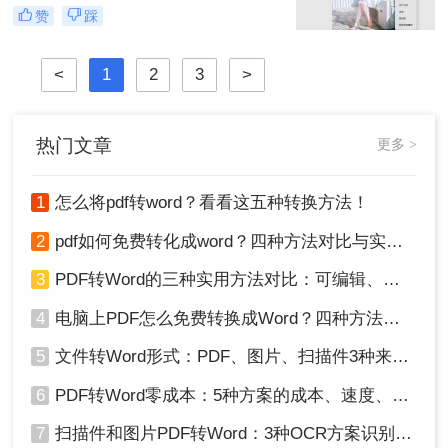
文档、手机拍摄的笔记，还是珍贵的
赞
踩
照片——整合成一个统一的PDF文
件，已成为我们日常工作中的常见需
求。PDF格式因其跨平台、格式固
<
1
2
3
>
定、易于传输和打印的优点，成为了
文档分发的标准格式。然而，面对网
络上琳琅满目的工具和方法，许多人
热门文章
更多 >
感到无所适从。那么图片转为pdf怎么
弄呢？
1
怎么将pdf转word？看看这五种转换方法！
2
pdf如何免费转化成word？四种方法对比与实操指南（附详细表格）
3
PDF转Word的三种实用方法对比：可编辑、保格式、避风险！
4
电脑上PDF怎么免费转换成Word？四种方法对比与实操指南（附详细表格）!
5
文件转Word形式：PDF、图片、扫描件3种来源分别怎么处理！
6
PDF转Word零成本：5种方案的成本、速度、精度对比！
7
扫描件和图片PDF转Word：3种OCR方案识别率实测！