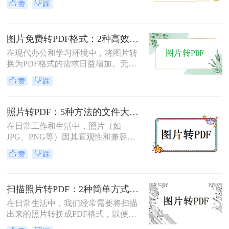
赞
踩
面将介绍两种简单实用的方法，帮助
你将照片轻松转换为PDF文件。
图片免费转PDF格式：2种高效方法的转换速度和画质损失对比！
在现代办公和学习环境中，将图片转
换为PDF格式的需求日益增加。无论
是为了更好地保存、传输还是打印图
赞
踩
片，PDF格式因其跨平台兼容性和格
式固定性而受到广泛欢迎。那么图片
怎么转换成pdf格式免费呢？本文将介
照片转PDF：5种方法的文件大小限制和画质保留实测！
绍两种免费且高效的图片转PDF的方
在日常工作和生活中，照片（如
法。
JPG、PNG等）因其直观性和兼容性
被广泛使用。然而，在需要整合多张
赞
踩
照片、提高安全性或便于打印时，将
照片转换为PDF文档成为常见需求。
那么如何把照片转换成pdf格式呢？本
扫描照片转PDF：2种简单方式在身份证和合同上的操作差异！
文将详细介绍5种将照片转换为PDF的
常用高效方法，帮助用户根据需求选
在日常生活中，我们经常需要将扫描
择最适合的方案。
出来的照片转换成PDF格式，以便于
分享、存储和管理。那么扫描出来的