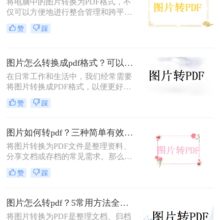
将电脑中的图片转换为PDF格式，不
换。
仅可以方便地进行整合管理和跨平台
查看，还能有效保护图片的原始质量
赞
踩
和隐私信息。那么电脑图片转为pdf怎
么弄呢？本文将介绍三种将电脑图片
转为PDF的方法，帮助您轻松实现图
图片怎么转换成pdf格式？可以试试这4个转换方法！
片到PDF的转换。
在日常工作和生活中，我们经常需要
将图片转换成PDF格式，以便更好地
分享、保存或打印。那么图片怎么转
赞
踩
换成pdf格式呢？本文将介绍四种将图
片转换成PDF格式的方法。
图片如何转pdf？三种简单有效的方法分享！
将图片转换为PDF文件是整理资料、
分享文档或存档的常见需求。那么图
片如何转pdf呢？本文将介绍三种简单
赞
踩
有效的方法，助您快速完成转换。
图片怎么转pdf？5常用方法全攻略！
将图片转换为PDF是整理文档、归档