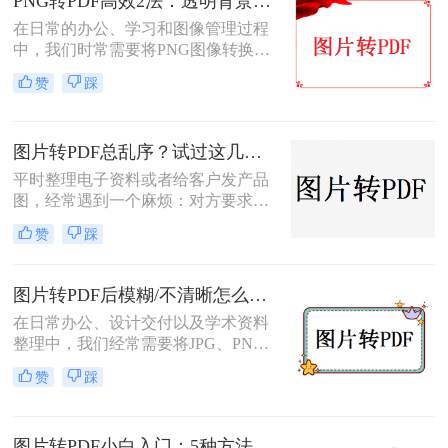
PNG转PDF高效2法：透明背景保留和文件压缩设置！
本文将介绍几种实用的方法来帮助您
在日常的办公、学习和图像管理过程
完成图片到PDF的转换。
中，我们时常需要将PNG图像转换为
PDF文件。PDF文件格式因其良好的
赞
踩
兼容性、稳定性和在不同设备上显示
的一致性而广受青睐。那么png怎么
转换成pdf呢？本文将介绍二种实现图
图片转PDF总乱序？试过这几个方法后顺手多了
片转PDF的方法。
平时整理电子资料或者给客户发产品
图，经常遇到一个麻烦：对方要求把
一堆零散的图片打包成一个完整的
赞
踩
PDF文件。如果一张张发过去，不仅
显得不专业，还容易漏掉或者顺序搞
混。很多朋友一搜“图片转pdf怎么
图片转PDF后模糊/不清晰怎么办？三种有效方法帮你解决！
弄”，出来一堆复杂的教程，其实只
在日常办公、设计交付以及学术资料
要找对工具，这事儿非常简单。本文
整理中，我们经常需要将JPG、PNG
就按大家最常用的场景（在线免安
等格式的图片合并转换为PDF文档。
装、批量处理、手机自带功能）整理
赞
踩
然而，许多用户都遇到过这样一个令
了几个亲测好用的办法，帮你轻松搞
人头疼的问题：明明原图在电脑上查
定格式转换的烦恼。
看非常清晰，转换生成的PDF文件却
图片转PDF小白入门：5种方法从最简单到最专业逐步升级！