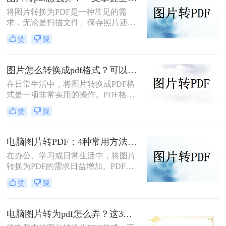
PDF格式。
将图片转换为PDF是一种常见的需
求，无论是扫描文件、保存照片还是
整理资料，PDF格式都能更好地保证
赞
踩
内容的完整性和兼容性。那么图片转
pdf怎么弄呢？本文将介绍电脑、手
机、在线工具等多种转换方法，总有
图片怎么转换成pdf格式？可以尝试这三种方法！
一种适合你！
在日常生活中，将图片转换成PDF格
式是一项非常实用的操作。PDF格式
因其跨平台兼容性、格式固定性和易
赞
踩
于分享打印等特点，被广泛应用于各
种正式文件的传输与存储。那么图片
怎么转换成pdf格式呢？本文将介绍三
电脑图片转PDF：4种常用方法按Windows和Mac系统分别推荐！
种将图片转换成PDF格式的方法。
在办公、学习或日常生活中，将图片
转换为PDF的需求日益增加。PDF格
式因其跨平台兼容性、可编辑性和安
赞
踩
全性，成为文档分享和存储的首选。
以下是几种简单实用的方法，涵盖操
作系统自带工具、专业软件及在线服
电脑图片转为pdf怎么弄？这3种方法值得尝试！
务，帮助您高效完成图片到PDF的转