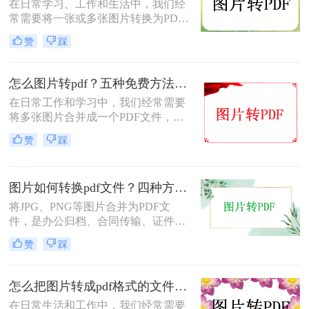
在日常学习、工作和生活中，我们经
常需要将一张或多张图片转换为PDF
格式，以便于分享、存档或打印。无
赞
踩
论是整理电子相册、提交证件照，还
是归档工作截图，图片转PDF的需求
都十分常见。为了帮你快速选出最适
怎么图片转pdf？五种免费方法对比与实操指南（附详细表格）！
合自己的转换方式，下表汇总了四种
在日常工作和学习中，我们经常需要
主流免费方法的核心差异：
将多张图片合并成一个PDF文件，以
便于分享、存档或打印。无论是制作
赞
踩
电子相册、整理工作截图、提交证件
照，还是将扫描件归档，图片转PDF
的需求都极为常见。为了帮你快速选
图片如何转换pdf文件？四种方法实测对比，附各场景最优选！
出最适合自己的转换方式，下表汇总
了五种主流方法的核心差异：
将JPG、PNG等图片合并为PDF文
件，是办公归档、合同传输、证件提
交中经常遇到的需求。但不同方法在
赞
踩
转换质量、操作效率、数据安全方面
差异很大——选错方法可能导致图片
模糊、页面错位，甚至隐私泄露。本
怎么把图片转成pdf格式的文件？尝试下面三种方法！
文基于实际测试，对比四种主流图片
在日常生活和工作中，我们经常需要
转PDF方案，按场景给出明确建议，