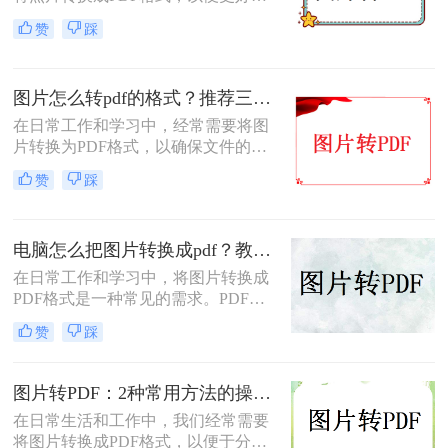
进行分享、存储或打印。那么怎么把
赞
踩
照片转换成pdf呢？本文将介绍三种将
照片转换成PDF的实用方法，帮助你
轻松完成照片到PDF的转换。
图片怎么转pdf的格式？推荐三种实用的方法！
在日常工作和学习中，经常需要将图
片转换为PDF格式，以确保文件的格
式和排版保持不变，同时方便分享和
赞
踩
传递。那么图片怎么转PDF的格式
呢？本文将介绍三种将图片转换为
PDF格式的方法。
电脑怎么把图片转换成pdf？教你4种简单的方法！
在日常工作和学习中，将图片转换成
PDF格式是一种常见的需求。PDF格
式具有支持矢量图形、打印格式不走
赞
踩
样、兼容性高、体积小以及支持批注
等特点，使得它成为许多场合的首选
格式。那么电脑怎么把图片转换成pdf
图片转PDF：2种常用方法的操作步骤和格式保留设置！
呢？本文将介绍四种常见的图片转
在日常生活和工作中，我们经常需要
PDF的方法。
将图片转换成PDF格式，以便于分