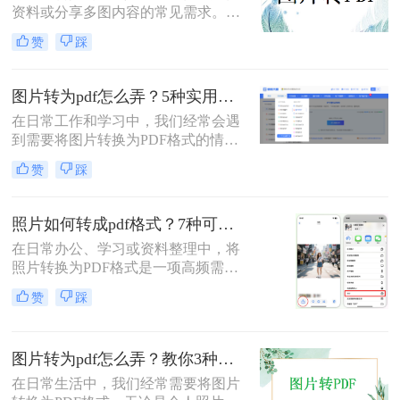
资料或分享多图内容的常见需求。那
么图片怎么转pdf呢？本文系统梳理5
赞
踩
类主流方法，助你快速实现图片转
PDF。
图片转为pdf怎么弄？5种实用转换方法详解！
在日常工作和学习中，我们经常会遇
到需要将图片转换为PDF格式的情
况。无论是整理证件照片、制作电子
赞
踩
相册，还是将扫描的文档统一格式，
图片转为pdf怎么弄成为了很多人需要
掌握的基本技能。PDF格式具有跨平
照片如何转成pdf格式？7种可靠方法详解！
台兼容性好、文件体积相对较小、易
在日常办公、学习或资料整理中，将
于分享等优点，因此成为文档处理的
照片转换为PDF格式是一项高频需
首选格式。本文将详细介绍5种实用
求。无论是扫描的合同、手写笔记，
的图片转PDF方法，帮助您快速解决
赞
踩
还是拍摄的证件、课件，统一的PDF
转换需求。
格式能确保排版稳定、便于分发和存
档。但面对五花八门的工具，如何选
图片转为pdf怎么弄？教你3种常用转换方法！
择高效、安全且无需付费的方法？本
文将基于实际使用经验，为您梳理7
在日常生活中，我们经常需要将图片
种照片如何转成PDF格式的实用方