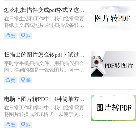
图片到PDF的操作过程非常简单。今
天，我将教你图片转为pdf怎么弄免费
怎么把扫描件变成pdf格式？这三种方法简单又实用！
的。
在日常生活和工作中，我们经常需要
将纸质文档或照片通过扫描设备转化
为数字格式，并进一步将其保存为
赞
踩
PDF文件，以便于分享、存储和查
阅。那么怎么把扫描件变成pdf格式
呢？本文将介绍三种将扫描件转换成
扫描出的图片怎么转pdf？试过好用的几个办法！
PDF格式的方法。
平时拿手机扫描文件、用扫描仪扫合
同，得到的都是一张张图片。可一旦
要发给别人、归档保存或者打印出
赞
踩
来，PDF格式明显更正式、也更方
便。很多人卡在这一步：图片质量还
行，转完PDF却模糊了；十几页的扫
电脑上图片转PDF：4种简单方法的操作步骤和DPI设置！
描件，一页一页转太磨人；还有些涉
在日常工作和学习中，我们经常需要
及隐私的文件，不敢随便往在线工具
将图片转换成PDF格式，以便于文件
里传。
的传输、存储和打印。那么电脑上怎
赞
踩
么图片转pdf呢？本文将介绍三种在电
脑上将图片转换为PDF的方法，帮助