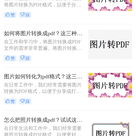
将图片转换为PDF格式，以便于分
帮你少走弯路。
享、打印或归档。那么怎么把图片转
赞
踩
成pdf格式的文件呢？本文将介绍三种
将图片转换为PDF格式的方法，每种
方法都有其特点和适用场景，您可以
如何将图片转换成pdf？这三种方法帮助你解决问题！
根据自己的需求选择最合适的方式。
在工作和学习中，将图片转换成PDF
文件的需求非常普遍。将图片转换成
PDF不仅可以方便地整合多张图片，
赞
踩
还可以确保文件格式的一致性和兼容
性。那么如何将图片转换成pdf呢？本
文将介绍三种常见的图片转PDF方
图片如何转化为pdf格式？这三个实用指南收好！
法。
在日常工作中，我们经常需要将图片
转换为PDF格式，以便于分享或打
印。那么图片如何转化为pdf格式呢？
赞
踩
本文将介绍三种将图片转化为PDF格
式的常用方法，每种方法都有其特点
和适用场景，您可以根据自己的需求
怎么把照片转换成pdf？试试这三个转换方法！
选择最合适的方式。
在日常生活和工作中，我们经常需要
将照片转换成PDF格式，以便更好地