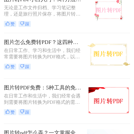
变得模糊、边缘出现锯齿，甚至无法
进行高质量的打印。面对图片转PDF
无论是工作文件归档、学习笔记整
后模糊/不清晰怎么办这一难题，很多
理，还是旅行照片保存，将图片转换
人往往束手无策。
为PDF都能让内容更规范、更易分
赞
踩
享。那么如何图片转pdf呢？本文提供
电脑、手机、在线网站、免费软件等
5种常用方法，3分钟即可学会！
图片怎么免费转PDF？这四种方法轻松搞定！
在日常工作、学习和生活中，我们经
常需要将图片转换为PDF格式，以便
于分享、打印或存档。PDF文件因其
赞
踩
跨平台兼容性、保持格式不变以及安
全性高等特点而备受青睐。幸运的
是，现在有许多免费的方法可以将图
图片转PDF免费：5种工具的免费额度、水印和文件限制对比！
片转换为PDF，无需花费任何费用即
可轻松完成转换。那么图片怎么免费
在日常工作和生活中，我们经常会遇
转PDF呢？本文将为您详细介绍几种
到需要将图片转换为PDF格式的需
免费将图片转换为PDF的方法。
求。无论是为了方便存档、分享或打
赞
踩
印，将图片转换为PDF格式是一项很
常见的操作。那么图片转pdf格式怎么
弄免费呢？在本文中，我将介绍五种
图片转pdf怎么弄？一文掌握全平台方法！
简便方法来帮助您免费将图片转换为