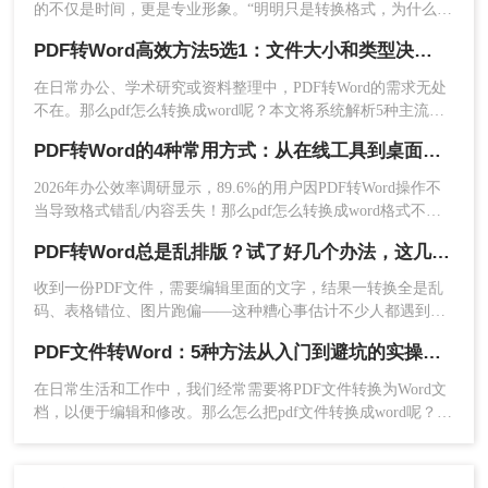
的不仅是时间，更是专业形象。“明明只是转换格式，为什么转
换后的Word文档乱得像被轰炸过一样？”这是无数职场人在处
PDF转Word高效方法5选1：文件大小和类型决定用哪个！
理PDF文档时发自内心的呐喊。表格线对不齐、字体莫名替
换、图片位置错乱、页眉页脚消失……每一个细节的偏差，都
在日常办公、学术研究或资料整理中，PDF转Word的需求无处
5、点击“开始转换”按钮，等待转换完成。
在无情吞噬着工作效率。那么pdf转word怎么不改变原来的格式
不在。那么pdf怎么转换成word呢？本文将系统解析5种主流方
呢？
法，涵盖不同场景，助你轻松应对各类转换难题。
PDF转Word的4种常用方式：从在线工具到桌面软件全梳理！
2026年办公效率调研显示，89.6%的用户因PDF转Word操作不
当导致格式错乱/内容丢失！那么pdf怎么转换成word格式不变
呢？本文由文档处理工程师团队实测（测试环境：Win11 +
PDF转Word总是乱排版？试了好几个办法，这几个真的能用！
Microsoft Word 2025 / LibreOffice 7.6 / Adobe Acrobat Pro 2025 /
专业在线转换平台），严格遵循《电子文档转换技术规范
收到一份PDF文件，需要编辑里面的文字，结果一转换全是乱
V3.0》，拆解4种零风险转换路径，附扫描件处理技巧+格式修
码、表格错位、图片跑偏——这种糟心事估计不少人都遇到
复方案，助你1分钟生成可编辑Word！
过。其实pdf怎么转换成word这个问题，并不是某一个工具就能
6、转换完成后，打开输出目录查看转换后的
PDF文件转Word：5种方法从入门到避坑的实操指南！
通杀所有情况的，关键得看你手里的PDF是什么类型、要转几
Word文档。
个文件、对排版要求高不高。本文就按不同场景，把我自己实
在日常生活和工作中，我们经常需要将PDF文件转换为Word文
际用过、觉得靠谱的几种方法整理出来，包括在线直接转、批
注意：
在转换前，确保PDF文件是可识别的，避免
档，以便于编辑和修改。那么怎么把pdf文件转换成word呢？本
量处理、以及对排版要求高时该怎么操作，看完你就知道该选
文将详细介绍几种将PDF文件转换成Word文档的方法，帮助大
转换后出现乱码或格式错误。转换后的Word文档可
哪个了。
家轻松应对这一需求。
能需要进行一些格式调整。