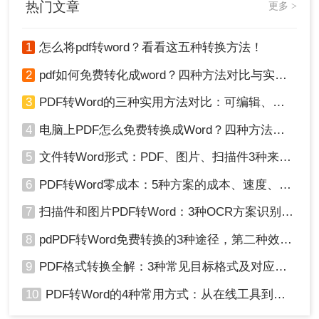
热门文章
更多 >
方法三：使用在线转换工具
在线转换工具无需安装软件，方便快捷，适用于对
1
怎么将pdf转word？看看这五种转换方法！
转换速度和格式还原度有一定要求但又不想安装额
2
pdf如何免费转化成word？四种方法对比与实操指南（附详细表格）
外软件的用户。
3
PDF转Word的三种实用方法对比：可编辑、保格式、避风险！
优点：
无需安装软件，支持多种文件格式转
换。
4
电脑上PDF怎么免费转换成Word？四种方法对比与实操指南（附详细表格）!
缺点：
通常对文件大小有限制，转换效果受网
5
文件转Word形式：PDF、图片、扫描件3种来源分别怎么处理！
络稳定性和转换工具性能影响。
6
PDF转Word零成本：5种方案的成本、速度、精度对比！
推荐工具：
转转大师在线pdf转word
操作步骤：
7
扫描件和图片PDF转Word：3种OCR方案识别率实测！
1、打开在线pdf转word网址：
8
pdPDF转Word免费转换的3种途径，第二种效率最高！
https://pdftoword.55.la/
9
PDF格式转换全解：3种常见目标格式及对应操作方法！
10
PDF转Word的4种常用方式：从在线工具到桌面软件全梳理！