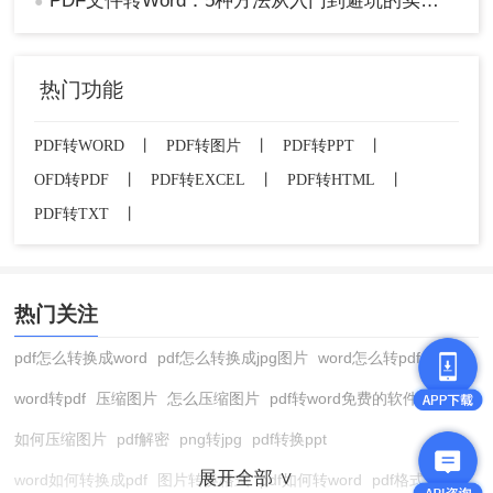
PDF文件转Word：5种方法从入门到避坑的实操指南！
●
4、点击开始转换即可。
热门功能
PDF转WORD
丨
PDF转图片
丨
PDF转PPT
丨
OFD转PDF
丨
PDF转EXCEL
丨
PDF转HTML
丨
PDF转TXT
丨
5、转换成功点击下载即可。
热门关注
注意
：确保网络连接稳定，以避免转换失败或格式
pdf怎么转换成word
pdf怎么转换成jpg图片
word怎么转pdf
错乱。
word转pdf
压缩图片
怎么压缩图片
pdf转word免费的软件
方法四：Microsoft Word直接打开
如何压缩图片
pdf解密
png转jpg
pdf转换ppt
Microsoft Word 2013或更高版本可以直接打开PDF
展开全部 ∨
word如何转换成pdf
图片转换格式
pdf如何转word
pdf格式转换