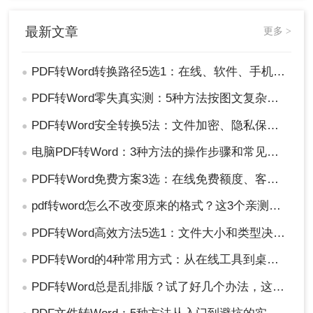
最新文章
更多 >
PDF转Word转换路径5选1：在线、软件、手机端各场景最优解！
●
2、打开网址在线转换，点击“选择文件”，将要
PDF转Word零失真实测：5种方法按图文复杂度的转换精度排名！
●
转换的PDF文件上传到界面中。
PDF转Word安全转换5法：文件加密、隐私保护和格式修复完整方案！
●
电脑PDF转Word：3种方法的操作步骤和常见报错处理！
●
PDF转Word免费方案3选：在线免费额度、客户端试用和Word自带的区别！
●
pdf转word怎么不改变原来的格式？这3个亲测有效的方法，让你告别格式重排的噩梦！
●
3、如果有需要设置也可以选择设置一下哦。
PDF转Word高效方法5选1：文件大小和类型决定用哪个！
●
PDF转Word的4种常用方式：从在线工具到桌面软件全梳理！
●
PDF转Word总是乱排版？试了好几个办法，这几个真的能用！
●