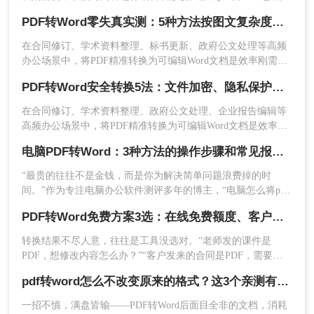
呢？本文将介绍五种将PDF转换为Word的方法，帮助你选择最
PDF转Word零失真实测：5种方法按图文复杂度的转换精度排名！
适合自己的转换方式。
在合同修订、学术资料整理、标书更新、政府公文处理等高频
办公场景中，将PDF精准转换为可编辑Word文档是效率刚需，
却也是“翻车”重灾区：文字重叠错位、图片消失、表格崩坏、
PDF转Word安全转换5法：文件加密、隐私保护和格式修复完整方案！
扫描件变乱码……
在合同修订、学术资料整理、政府公文处理、企业报告编辑等
高频办公场景中，将PDF精准转换为可编辑Word文档是效率刚
3、在软件界面中添加需要转换的PDF文件，
需，却也是“翻车”重灾区：表格错位、文字乱码、格式崩坏、
可以一次性添加多个PDF文件进行批量转换。
电脑PDF转Word：3种方法的操作步骤和常见报错处理！
敏感信息泄露……2025年国家网信办通报多起因在线转换工具
导致的企业核心数据泄露事件！
“最贵的往往不是金钱，而是你为解决简单问题浪费掉的时
间。”作为专注电脑办公软件测评多年的博主，“电脑怎么将pdf
4、设置好转换格式、转换模式、输出目录等
转换成word免费”是我被问及最多的问题之一。这背后，是无数
PDF转Word免费方案3选：在线免费额度、客户端试用和Word自带的区别！
参数。
职场人和内容创作者面对合同、报告、文献时，渴望高效提
取、编辑信息的真切需求。
转换结果不尽人意，往往是工具没选对。“老师发的课件是
PDF，想修改内容怎么办？”“客户发来的合同是PDF，需要调
整条款怎么处理？”从事办公软件测评多年，小编每天在后台看
pdf转word怎么不改变原来的格式？这3个亲测有效的方法，让你告别格式重排的噩梦！
到最多的，就是这类关于PDF编辑的“灵魂拷问”。
一招不慎，满盘皆输——PDF转Word后面目全非的文档，消耗