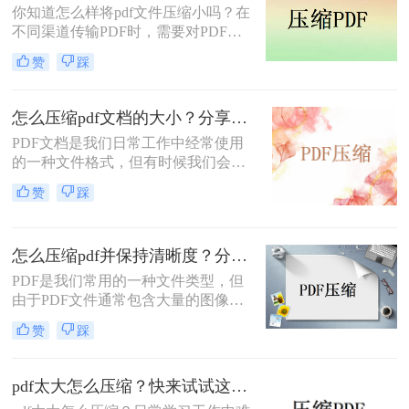
你知道怎么样将pdf文件压缩小吗？在
便。今天小编就来告诉你二个怎么样
不同渠道传输PDF时，需要对PDF文
把pdf压缩成指定的大小的方法，保证
件进行压缩。此时，您可以浏览数字
你绝对用得着。
赞
踩
空间来识别执行文件压缩过程的正确
工具。在快速搜索过程中，您会遇到
很多的工具，但连接可靠的应用程序
怎么压缩pdf文档的大小？分享三种压缩方法！
非常具有挑战性。
​PDF文档是我们日常工作中经常使用
的一种文件格式，但有时候我们会遇
到PDF文件太大的问题。这个问题很
赞
踩
常见，尤其是在需要发送PDF文件作
为附件的时候，一个过大的PDF文件
可能会造成发送失败或者下载时间过
怎么压缩pdf并保持清晰度？分享两个好用的压缩方法！
长的问题。在这篇文章中，我们将为
大家介绍怎么压缩pdf文档的大小的方
PDF是我们常用的一种文件类型，但
法。
由于PDF文件通常包含大量的图像、
文本和其他媒体文件，这就致使它们
赞
踩
的体积比较大，不仅传输起来很慢，
有些甚至超出了平台限制，导致无法
上传。
pdf太大怎么压缩？快来试试这个在线方法！