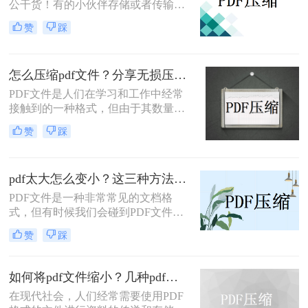
公干货！有的小伙伴存储或者传输
PDF文件，但是文件太大，不太容易
赞
踩
存储和传输，因此想要压缩PDF文
件，但是却不知道怎么把pdf压缩，那
么小编就来为大家介绍一下吧。
怎么压缩pdf文件？分享无损压缩的二种方法！
PDF文件是人们在学习和工作中经常
接触到的一种格式，但由于其数量
多、体积大，往往会影响传输效率，
赞
踩
给计算机的存储空间带来一定的负
担。事实上，文件的大小可以通过压
缩来减少，但大多数用户非常担心，
pdf太大怎么变小？这三种方法轻松解决！
因为他们找不到合适的方法。那么，
怎么压缩pdf文件呢？让我们分享二种
PDF文件是一种非常常见的文档格
值得掌握且无损压缩的方法。让我们
式，但有时候我们会碰到PDF文件过
来看看。
大的问题，如果需要通过电子邮件发
赞
踩
送或在网上共享，这将是个麻烦。那
么pdf太大怎么变小呢？本文将为您提
供一些简单有效的方法来压缩和优化
如何将pdf文件缩小？几种pdf缩小方法看一看！
PDF文件，让您轻松解决PDF文件过
在现代社会，人们经常需要使用PDF
大的困扰。