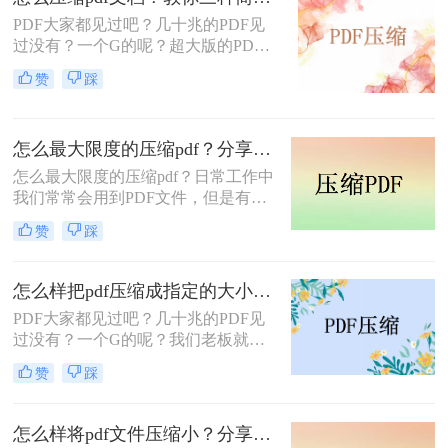
呢？一起来看看这些压缩 PDF 文件体
PDF大家都见过吧？几十兆的PDF见
积的方法~
过没有？一个G的呢？超大版的PDF
怎么处理呢？通常大家都会想到要把
赞
踩
这些文件进行打包压缩，这样即可减
少空间的占用，还能够减轻办公设备
的负担，避免卡顿、内存满的情况发
怎么最大限度的压缩pdf？分享2个好用的方法，简单又快捷！
生。
怎么最大限度的压缩pdf？​日常工作中
我们常常会用到PDF文件，但是有些
PDF文件的体积不知不觉膨胀得很
赞
踩
大，不仅传输、分享速度很慢，且有
些平台甚至超过了大小限制、没办法
上传！
怎么样把pdf压缩成指定的大小？分享在线压缩方法！
PDF大家都见过吧？几十兆的PDF见
过没有？一个G的呢？我们老板就经
常拿着自己的电脑过来找我，
赞
踩
说：“我的电脑怎么这么慢啊？”我一
看，好家伙，PDF占满了磁盘空间，
全都是超大版。不光是占内存，就是
怎么样将pdf文件压缩小？分享2个好用的方法，简单又快捷！
下载上传都要十分钟以上，非常不方