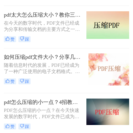
间；那么如何压缩pdf文件呢？今天我
就分享给你PDF压缩大小方法。
pdf太大怎么压缩大小？教你三种简单的压缩方法！
在今天的数字时代，PDF文件已经成
为分享和传输文档的主要方式之一。
然而，有时我们可能会遇到一个尴尬
赞
踩
的问题：PDF文件太大了，无法方便
地传输和分享。那么，pdf太大怎么压
缩大小呢？在本文中，将为您详细介
如何压缩pdf文件大小？分享几个PDF压缩技巧！
绍多种方法，助您快速解决这个问
随着信息时代的发展，PDF已经成为
题。
了一种广泛使用的电子文档格式。然
而，随之而来的问题是，有时候我们
赞
踩
会遇到一些PDF文件过大的情况，这
给传输和存储带来了一定困扰。所
以，如何压缩PDF文件大小成为了很
pdf怎么压缩的小一点？4招教会你！
多人关注的焦点。在本文中，我们将
会探讨如何压缩pdf文件大小，使其变
PDF怎么压缩的小一点？在今天快速
得更加轻巧和便于使用。让我们深入
发展的数字时代，PDF文件已成为各
了解一下吧。
行业及个人日常办公的重要文档格
赞
踩
式。批量传输、打印及储存PDF文件