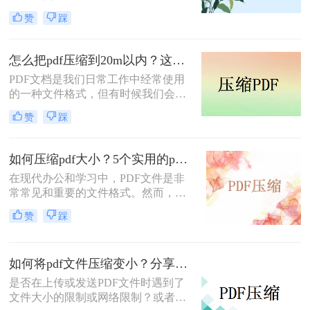
大部分文件都是pdf格式的，pdf文件
赞
踩
可以方便我们阅读文档内容，但是有
时候下载下来的文件体积太大了，我
们就需要压缩到指定大小，今天小编
怎么把pdf压缩到20m以内？这四种压缩方法快来学~
就给大家介绍一下怎样压缩pdf文件?
PDF文档是我们日常工作中经常使用
的一种文件格式，但有时候我们会遇
到PDF文件太大的问题。这个问题很
赞
踩
常见，尤其是在需要发送PDF文件作
为附件的时候，一个过大的PDF文件
可能会造成发送失败或者下载时间过
如何压缩pdf大小？5个实用的pdf压缩办法！
长的问题。在这篇文章中，我们将为
在现代办公和学习中，PDF文件是非
大家介绍怎么把pdf压缩到20m以内的
常常见和重要的文件格式。然而，随
方法。
着社会进步和科技发展，我们经常会
赞
踩
遇到一个问题：PDF文件过大，无法
快速上传或共享给他人。那么，在这
篇文章中，我们将讨论一下如何压缩
如何将pdf文件压缩变小？分享几个pdf压缩技巧！
pdf大小，以提升我们的工作效率
是否在上传或发送PDF文件时遇到了
文件大小的限制或网络限制？或者虽