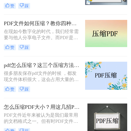
将为您详细介绍一些实用的方法和工
同的操作系统和设备上保持内容的一
赞
踩
具。
致性。然而，有时候我们会发现PDF
文件的大小过大，上传和发送变得不
太方便。这时候，压缩PDF文件就是
PDF文件如何压缩？教你四种特别实用的方法！
一个非常好的解决方案！
在现如今数字化的时代，我们经常需
要与他人分享电子文件。而PDF是一
种常见的文件格式，因为它可以在不
赞
踩
同设备和操作系统上保持格式的一致
性。然而，有时候我们会发现PDF文
件过大，无法快速上传或发送。那么
pdf怎么压缩？这三个压缩方法非常不错！
PDF文件如何压缩，让文件更小更易
很多朋友保存pdf文件的时候 ，都发
分享呢？本文将为您提供详细的解决
现文件体积很大，这会占用大量的电
方案。
脑空间，所以需要对文件进行压缩。
赞
踩
接下来小编就给大家介绍pdf怎么压
缩，一起看看吧。
怎么压缩PDF大小？用这几招PDF文件轻松压缩！
PDF文件近年来被认为是我们最常用
的文档格式之一。但有时PDF文件太
大，一般都有几十mb，甚至几百
赞
踩