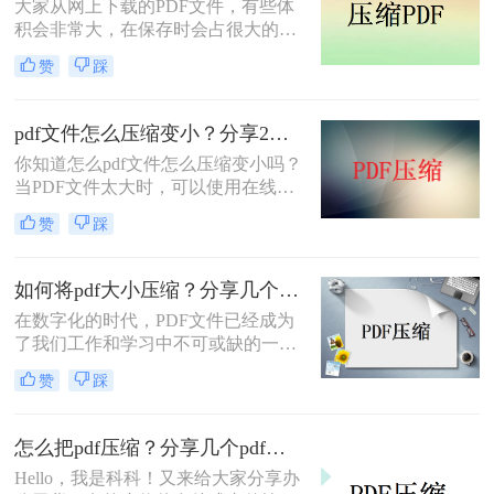
大家从网上下载的PDF文件，有些体
积会非常大，在保存时会占很大的空
间，这时候最好是对文件做压缩处
赞
踩
理。下面小编就给大家介绍pdf太大了
如何免费压缩，PDF压缩免费的方
法。
pdf文件怎么压缩变小？分享2个好用的方法，简单又快捷！
你知道怎么pdf文件怎么压缩变小吗？
当PDF文件太大时，可以使用在线压
缩或软件压缩来减少文件的大小。接
赞
踩
下来，让我们分享一些关于压缩pdf的
知识。不懂的朋友可要学起来哦。
如何将pdf大小压缩？分享几个PDF压缩技巧！
在数字化的时代，PDF文件已经成为
了我们工作和学习中不可或缺的一部
分。然而，有时候我们会发现PDF文
赞
踩
件的大小过大，不方便传输和存储。
所以，如何将pdf大小压缩成为了一个
重要的问题。
怎么把pdf压缩？分享几个pdf压缩技巧！
Hello，我是科科！又来给大家分享办