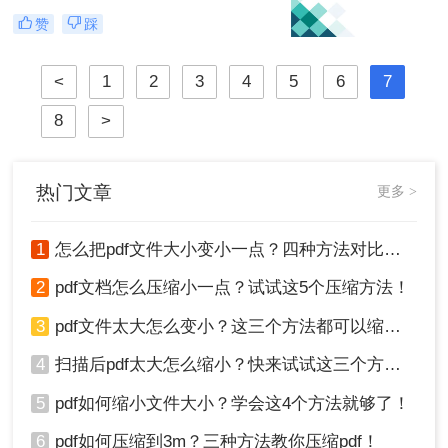
支持、文件太大无法发送、发送速度
赞
踩
过慢等，这些问题严重影响了我们的
办公效率。但是这些难题并非没有解
决办法，比如当我们遇到PDF文件太
<
1
2
3
4
5
6
7
大的情况时，我们可以利用合适的软
件和方法很好地解决
8
>
热门文章
更多 >
1
怎么把pdf文件大小变小一点？四种方法对比，一看就懂！
2
pdf文档怎么压缩小一点？试试这5个压缩方法！
3
pdf文件太大怎么变小？这三个方法都可以缩小！
4
扫描后pdf太大怎么缩小？快来试试这三个方法！
5
pdf如何缩小文件大小？学会这4个方法就够了！
6
pdf如何压缩到3m？三种方法教你压缩pdf！