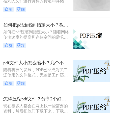
格式的文件进行资料的传递和存储。
然而，有时候我们会发现PDF文件的
赞
踩
体积过大，不便于上传和共享。为了
解决这个问题，本文将介绍如何将pdf
文件缩小的方法，帮助你快速高效地
如何把pdf压缩到指定大小？教你2种简单有效的方法，学会很方便！
压缩PDF文件，减小文件大小。
如何把pdf压缩到指定大小？​随着网络
传输速度的提高和存储空间的需求增
加，PDF文件大小成为了一个重要的
赞
踩
考虑因素。为了能够快速上传、下载
和分享PDF文档，我们经常需要将它
们压缩至适当的大小。本文将介绍一
pdf文件大小怎么缩小？几个不错的压缩方法！
些简单而有效的方法，帮助您将PDF
文件压缩至指定的大小。
随着科技的发展，PDF已经成为了广
泛使用的文件格式，无论是工作还是
学习都离不开它。但是，有时候我们
赞
踩
会发现一些PDF文件太大而导致传输
和存储的困扰。那么pdf文件大小怎么
缩小呢？下面给大家介绍一些有效的
怎样压缩pdf文件？分享2个好用的方法，简单又快捷！
方法，帮助您缩小PDF文件的大小。
现在很多人都会在网上找一些需要的
资料，然后把他们下载下来，下载的