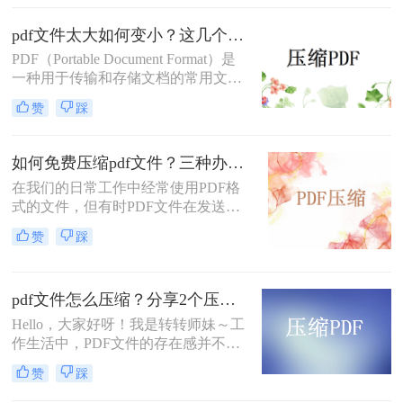
占用的磁盘空间往往较大，影响工作
效率。为使PDF文件能够快速、方便
pdf文件太大如何变小？这几个压缩方法非常不错！
地进行传输，需要我们对其进行压
PDF（Portable Document Format）是
缩。
一种用于传输和存储文档的常用文件
格式。然而，有时候我们会遇到PDF
赞
踩
文件太大的问题，可能会占用很多存
储空间，难以分享和传输。在本文
中，我们将介绍一些pdf文件太大如何
如何免费压缩pdf文件？三种办法教你压缩
变小的方法，帮助你压缩PDF文件大
在我们的日常工作中经常使用PDF格
小，让你的PDF文件变小又不失质
式的文件，但有时PDF文件在发送电
量。
子邮件时体积太大，附件不支持大型
赞
踩
附件。我们该怎么办？可以压缩pdf文
件。那么如何免费压缩pdf文件呢？下
面来给大家介绍一下压缩方法。
pdf文件怎么压缩？分享2个压缩方法，给文件“瘦身”！
Hello，大家好呀！我是转转师妹～工
作生活中，PDF文件的存在感并不
弱，而有时需要传输的工作或学习资
赞
踩
料的体积较大，就有可能发生传输过
慢、或是失败等现象；这个时候如果