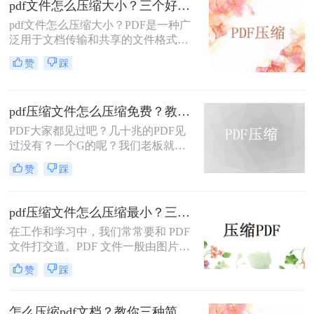
pdf文件怎么压缩大小？三个好用的压缩方法学习一下！
pdf压缩文件怎么压缩最小呢？今天就
pdf文件怎么压缩大小？PDF是一种广
来给大家分享三个pdf压缩的方法，相
泛用于文档传输和共享的文件格式。
信你会想要的。
然而，有时候我们会发现PDF文件太
赞
踩
大，难以通过电子邮件或互联网共
享。
pdf压缩文件怎么压缩免费？教你2种简单有效的方法！
​PDF大家都见过吧？几十兆的PDF见
过没有？一个G的呢？我们老板就经
常拿着自己的电脑过来找我，
赞
踩
说：“我的电脑怎么这么慢啊？”
pdf压缩文件怎么压缩最小？三种方法教你压缩pdf！
在工作和学习中，我们常常要和 PDF
文件打交道。PDF 文件一般由图片、
文字、视频等多种内容构成，所以体
赞
踩
积通常会很大。体积过大的 PDF 文
件，保存、传输都不太方便。遇到这
种情况，pdf压缩文件怎么压缩最小
怎么压缩pdf文档？教你三种简单好用的压缩方法！