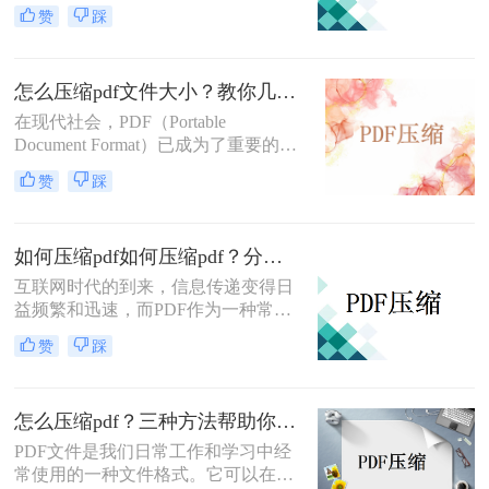
然可以成功上传或发送，但文件过
赞
踩
大，需要较长的等待时间？无论哪种
情况，您都需要知道如何将pdf文件压
缩变小。在本文中，我们将提供完整
怎么压缩pdf文件大小？教你几种特别实用的方法！
的指南和技巧，使您能够快速压缩
PDF文件大小。
在现代社会，PDF（Portable
Document Format）已成为了重要的文
件格式。然而，由于PDF文件往往较
赞
踩
大，导致文件传输速度慢、存储空间
占用大等问题。本文将为你介绍几种
怎么压缩pdf文件大小的方法，以减轻
如何压缩pdf如何压缩pdf？分享4个实用的pdf压缩方法！
文件负担，提高工作效率。
互联网时代的到来，信息传递变得日
益频繁和迅速，而PDF作为一种常见
的文件格式，在工作和学习中扮演着
赞
踩
重要的角色。然而，随着信息的不断
积累，我们经常遇到一个问题，即
PDF文件占用过多的存储空间，导致
怎么压缩pdf？三种方法帮助你解决问题！
存储困扰和传输速度慢的情况。那
么，如何压缩pdf，以节省存储空间和
PDF文件是我们日常工作和学习中经
加快文件传输速度呢？接下来，本文
常使用的一种文件格式。它可以在不