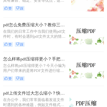
具有兼容、稳定、安全等优点，这是
一种在网络传输中常用的传输格式，
赞
踩
但在传输PDF文件时，其大小常常是
不能处理的，碰到这种情况，该怎么
压缩一个pdf大小呢？以下一种压缩
pdf怎么免费压缩大小？教你三种简单好用的压缩方法！
pdf大小方法，您一定要尝试一下。
在我们的日常工作中当我们使用pdf文
件时，有时会遇到pdf文件太大的情
况，不仅传输速度慢，而且存储空间
赞
踩
也很大，因此无法上传，面对这样的
问题相信有些小伙伴不知道该如何解
决，事实上我们可以通过压缩PDF文
怎么样将pdf压缩得更小？手把手教你在线压缩！
件体积轻松解决问题，那么pdf怎么免
怎么样将pdf压缩得更小？​今天小编为
费压缩大小呢?今天小编将教大家压
用户们带来的是将PDF文件进行缩小
缩pdf文件的方法，操作还是非常简单
的方法，相信很多小伙伴们在办公中
的，大家来看看吧。
赞
踩
也会遇到需要将PDF文件缩小的情
况。下面小编将分享的一种方法都是
极为简单的，能够让每位小伙伴都快
pdf上传文件过大怎么缩小？快来试试这2个方法！
速上手，有需要的朋友们千万不要错
在办公中，我们常常面临着发送文件
过！
时遇到的各种难题，例如文件格式不