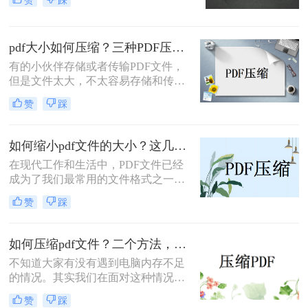
mb，所以不但上传下载时间，有时需
要转换或编辑等操作也会受到影响。
所以，如何怎么压缩pdf大小呢？今天
pdf大小如何压缩？三种PDF压缩实用方法！
就来讲讲压缩pdf文件大小的方法。
有的小伙伴存储或者传输PDF文件，
但是文件太大，不太容易存储和传
输，因此想要压缩PDF文件，但是却
赞
踩
不知道pdf大小如何压缩，那么小编就
来为大家介绍一下吧。
如何缩小pdf文件的大小？这几个压缩方法非常不错！
在现代工作和生活中，PDF文件已经
成为了我们最常用的文件格式之一。
然而，随着PDF文件的不断增多，它
赞
踩
们占据的存储空间也越来越大，这无
疑给我们的电脑和手机带来了不便。
那么如何缩小pdf文件的大小呢？本文
如何压缩pdf文件？二个方法，帮你高效无损压缩！
将为大家介绍一些简单而有效的方
不知道大家有没有遇到电脑内存不足
法，帮助你降低PDF文件的存储空间
的情况。其实我们在面对这种情况的
占用。
时候，只要将电脑里面的PDF文件进
赞
踩
行压缩就可以解放电脑的大部分空