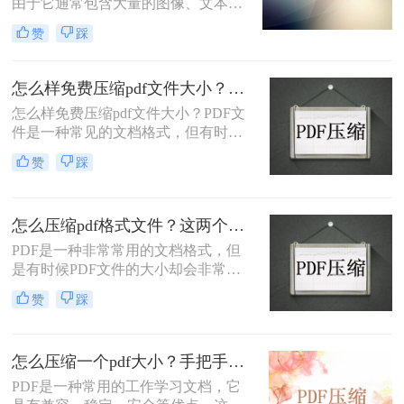
由于它通常包含大量的图像、文本，
发送小于100M的文件，文件太大就无
甚至其他的媒体文件，导致体积会越
法传送了，真是太痛苦了
赞
踩
来越大，不仅传输速度慢，有些甚至
还超出了平台限制，无法上传。那当
PDF文件体积太大时该如何解决呢？
怎么样免费压缩pdf文件大小？试试这个在线压缩方法！
下面小编给大家分享几种pdf怎么压缩
怎么样免费压缩pdf文件大小？PDF文
大小方法，简单实用。
件是一种常见的文档格式，但有时候
它们的文件大小可能会很大，难以通
赞
踩
过电子邮件或其他方式共享。在这种
情况下，大家可以使用以下方法压缩
PDF文件，一起来看一下吧。
怎么压缩pdf格式文件？这两个免费方法建议收藏！
PDF是一种非常常用的文档格式，但
是有时候PDF文件的大小却会非常
大，不方便我们传输和存储。因此，
赞
踩
压缩PDF文件是一个很不错的选择。
本文将介绍二种怎么压缩pdf格式文件
方法，供大家参考。
怎么压缩一个pdf大小？手把手教你在线压缩！
PDF是一种常用的工作学习文档，它