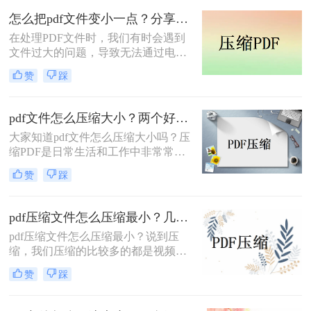
我们将PDF压缩，就可以减小文件体
怎么把pdf文件变小一点？分享2个好用的方法，简单又快捷！
积，加快传输速度，节省很多时间。
在处理PDF文件时，我们有时会遇到
那么pdf文件怎么压缩呢？我有几个方
文件过大的问题，导致无法通过电子
法可以和大家分享一下，一起来看看
邮件或社交媒体等途径进行传输。这
吧。
赞
踩
时候，我们需要对PDF文件进行压
缩，以便更方便地传输和分享。本文
将向你介绍三种简单易用的方法，帮
pdf文件怎么压缩大小？两个好用的压缩方法学习一下！
助你轻松压缩PDF文件，提高工作效
大家知道pdf文件怎么压缩大小吗？压
率。怎么把pdf文件变小一点？二种方
缩PDF是日常生活和工作中非常常见
法教会你压缩技巧
的需求之一，可以帮助我们更方便地
赞
踩
存储、传输和共享PDF文件。
pdf压缩文件怎么压缩最小？几个不错的压缩方法！
pdf压缩文件怎么压缩最小？说到压
缩，我们压缩的比较多的都是视频和
图片这类文件，但是文档也是可以压
赞
踩
缩的哦，不要以为不行哦，文档编辑
的内容多了，体积也会变的很大，体
积太大就会有发送限制的烦恼，那么