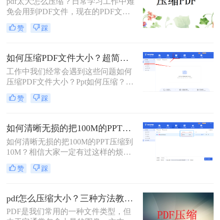
pdf太大怎么压缩？​日常学习工作中难
免会用到PDF文件，现在的PDF文件
里还包含大量表格和图片，打开时变
赞
踩
得很卡顿。pdf压缩就变得必不可少，
下面介绍一个亲测好用的方法，需要
的试试呀~
如何压缩PDF文件大小？超简单的压缩方法来了!
工作中我们经常会遇到这些问题如何
压缩PDF文件大小？Ppt如何压缩？
Word如何压缩？视频如何压缩？……
赞
踩
今天小编来介绍一款能够压缩文件的
工具 - 转转大师PDF转换器
如何清晰无损的把100M的PPT压缩到10M？这个方法你一定要知道！
如何清晰无损的把100M的PPT压缩到
10M？​相信大家一定有过这样的烦
恼，办公文件体积太大。文件过大会
赞
踩
影响打开速度，演示放映时常的流畅
性，保存文件的时间也会变长。无论
是上传和发送都会很慢，网络不好的
pdf怎么压缩大小？三种方法教你压缩pdf！
话，还不容易发出去。尤其是领导要
PDF是我们常用的一种文件类型，但
你微信发过去的时候，因为微信只能