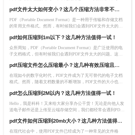
传输缓慢或无法上传。那么，有没有方法可以快速压缩PDF文
pdf文件太大如何变小？这几个压缩方法非常不错！
件的大小呢？本文将为您详细介绍多种pdf文件太大怎么压缩方
法，帮助您解决这一问题。立即行动起来，让我们快速搞定这
PDF（Portable Document Format）是一种用于传输和存储文档
个大文件传输难题！
的常用文件格式。然而，有时候我们会遇到PDF文件太大的问
题，可能会占用很多存储空间，难以分享和传输。在本文中，
pdf如何压缩到1m以下？这几种方法值得一试！
我们将介绍一些pdf文件太大如何变小的方法，帮助你压缩PDF
文件大小，让你的PDF文件变小又不失质量。
众所周知，PDF（Portable Document Format）是广泛使用的电
子文档格式，但有时候我们会遇到PDF文件太大的问题。这不
仅浪费存储空间，还会导致上传和发送时的困扰。所以，如果
pdf压缩文件怎么压缩最小？这几种有效压缩且损耗较小！
你想学会pdf如何压缩到1m以下，本文将为你提供一些简单高
效的方法。
在现如今的数字化时代，PDF文件成为了无可替代的电子文档
格式。然而，随着文档数量的不断增加，PDF文件的大小也会
逐渐变得庞大。为了方便存储和传输，我们迫切需要寻找一种
pdf怎么压缩到2M以内？这几种方法值得一试！
方法来将PDF文件压缩至最小。那么pdf压缩文件怎么压缩最小
呢？​本文将为您揭示一些压缩PDF文件的技巧和注意事项，帮
Hello，我是科科！又来给大家分享办公干货！无论是向他人发
助您在保证文件质量的前提下，将文件大小最小化。
送电子邮件还是上传至云端存储空间，我们都经常会遇到PDF
文件大小超过限制的问题。有时候我们只需要微小的文件大小
pdf文件如何压缩到20mb大小？这几种方法值得一试！
来传递信息，但我们不知道pdf怎么压缩到2M以内。不用担
1、页面右端可以下载哦。
心，本文将告诉你一些简单而有效的方法来压缩PDF文件，使
在现代社会中，使用PDF文件已经成为了一种常见的文件格
其在2M以内。