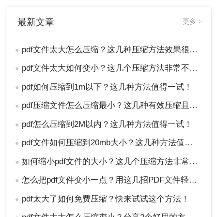
了许多其他的功能，它还提供了压缩PDF文件的选
最新文章
项。在Adobe Acrobat中进行PDF压缩具有高级的压
更多 >
缩算法，可以更好地保留文件的质量。要使用
Adobe Acrobat进行PDF压缩，只需打开要压缩的
pdf文件太大怎么压缩？这几种压缩方法效果很不错！
●
PDF文件，点击“文件”菜单，选择“保存为其他”，再
选择“压缩PDF”。然后，调整压缩级别，点击“文
pdf文件太大如何变小？这几个压缩方法非常不错！
●
件”进行保存即可。
pdf如何压缩到1m以下？这几种方法值得一试！
●
方法四：优化PDF文件中的图像
pdf压缩文件怎么压缩最小？这几种有效压缩且损耗较小！
●
图像是PDF文件中通常占用大量空间的主要元素。
pdf怎么压缩到2M以内？这几种方法值得一试！
●
因此，通过优化图像可以显著减小PDF文件的大
pdf文件如何压缩到20mb大小？这几种方法值得一试！
●
小。您可以使用图像编辑软件，如Adobe
Photoshop等，来调整图像的分辨率和压缩比例。通
如何缩小pdf文件的大小？这几个压缩方法非常不错！
●
过降低图像的分辨率和增加压缩比例，可以减小图
怎么把pdf文件变小一点？用这几招PDF文件轻松压缩！
像文件的大小。然后，重新将优化后的图像插入到
●
PDF文件中，以减小整个PDF文件的大小。
pdf太大了如何免费压缩？快来试试这个方法！
●
方法五：删除不必要的页面和内容