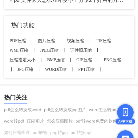
pdf文件太大怎么压缩变小？分享2个好用的方法，简单又快捷！
●
另一个有效的方法是删除PDF文件中不必要的页面
和内容。有时候，我们在创建PDF文件时会包含一
热门功能
些不必要的页面或者重复的信息。通过删除这些页
面和内容，可以减小PDF文件的大小。您可以使用
Adobe Acrobat等PDF编辑软件，或者在线PDF编辑
PDF压缩
丨
图片压缩
丨
视频压缩
丨
TIF压缩
丨
工具，轻松删除需要删除的页面和内容。删除后的
WMF压缩
丨
JPEG压缩
丨
证件照压缩
丨
PDF文件将更精简，同时也更容易传输和共享。
压缩指定大小
丨
BMP压缩
丨
GIF压缩
丨
PNG压缩
关于pdf文件太大怎么压缩的方法就分享到这里，希
丨
JPG压缩
丨
WORD压缩
丨
PPT压缩
丨
望上述内容对大家有所帮助。
热门关注
pdf怎么转换成word
pdf怎么转换成jpg图片
word怎么转pdf
word转pdf
压缩图片
怎么压缩图片
pdf转word免费的软件
如何压缩图片
pdf解密
png转jpg
pdf转换ppt