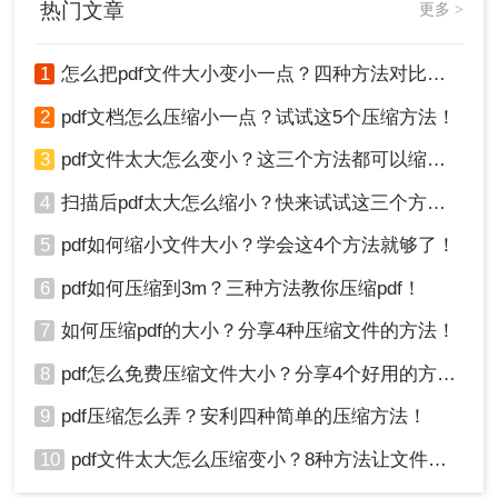
热门文章
更多 >
1
怎么把pdf文件大小变小一点？四种方法对比，一看就懂！
2
pdf文档怎么压缩小一点？试试这5个压缩方法！
3、上传之后，点击开始压缩，等待压缩完成就可以
了。
3
pdf文件太大怎么变小？这三个方法都可以缩小！
4
扫描后pdf太大怎么缩小？快来试试这三个方法！
5
pdf如何缩小文件大小？学会这4个方法就够了！
6
pdf如何压缩到3m？三种方法教你压缩pdf！
7
如何压缩pdf的大小？分享4种压缩文件的方法！
8
pdf怎么免费压缩文件大小？分享4个好用的方法，简单又快捷！
9
pdf压缩怎么弄？安利四种简单的压缩方法！
方法三：通过Adobe Acrobat进行压缩
10
pdf文件太大怎么压缩变小？8种方法让文件轻松"瘦身"！
Adobe Acrobat是一款功能强大的PDF编辑软件，除