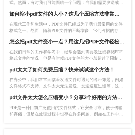
式。然而，有时我们可能面临一个问题：当我们需要发送或上
传PDF文件时，它的大小可能超过了我们的限制。那么pdf文件
如何缩小pdf文件的大小？这几个压缩方法非常不错！
如何压缩到20mb大小呢？这篇文章将向您介绍一些方法，帮助
您将PDF文件压缩到20MB大小，以便更方便地与他人分享。
在现代工作和生活中，PDF文件已经成为了我们最常用的文件
格式之一。然而，随着PDF文件的不断增多，它们占据的存储
空间也越来越大，这无疑给我们的电脑和手机带来了不便。那
怎么把pdf文件变小一点？用这几招PDF文件轻松压缩！
么如何缩小pdf文件的大小呢？本文将为大家介绍一些简单而有
效的方法，帮助你降低PDF文件的存储空间占用。
在我们日常的工作和学习中，经常会遇到需要发送或存储PDF
格式文件的情况，但是有时候PDF文件的大小却超过了限制或
2、打开客户端，选择文件压缩-PDF压缩，然后添
者占用了较大的空间，这时就需要对PDF文件进行压缩。那
pdf太大了如何免费压缩？快来试试这个方法！
么，怎么把pdf文件变小一点呢？下面将给大家介绍几种方法。
加要压缩的PDF文件，如果需要批量压缩PDF文
件，那么可以直接添加文件夹，这样可以节省很多
​在办公中，我们常常面临着发送文件时遇到的各种难题，例如
时间，操作也方便很多。界面上的通用设置也可以
文件格式不支持、文件太大无法发送、发送速度过慢等，这些
问题严重影响了我们的办公效率。但是这些难题并非没有解决
按需设置。
pdf文件太大怎么压缩变小？分享2个好用的方法，简单又快捷！
办法，比如当我们遇到PDF文件太大的情况时，我们可以利用
合适的软件和方法很好地解决。下面一起看看pdf太大了如何免
PDF是一种目前广泛使用的文件格式，它安全可靠，便于传输
费压缩​吧。
和存储，但是在处理过程中也存在许多问题。例如在工作中，
我们经常遇到PDF文件太大。此时，我们需要pdf文件太大怎么
压缩变小。许多人在面对这一问题时感到很难，不知道该从何
开始。现在，就让我们一起来学习pdf压缩的方法。