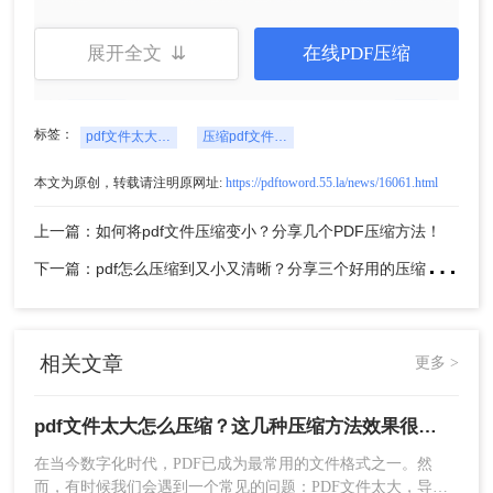
展开全文 ⇊
在线PDF压缩
标签：
pdf文件太大怎么压缩
压缩pdf文件大小
5、压缩完成，我们可以看到压缩后的体积，是不是
本文为原创，转载请注明原网址:
https://pdftoword.55.la/news/16061.html
小了很多呢，点击下载文件就可以了。
上一篇：如何将pdf文件压缩变小？分享几个PDF压缩方法！
方法二：使用专业软件进行压缩
下
一篇：pdf怎么压缩到又小又清晰？分享三个好用的压缩方法！
网站毕竟是在线处理，存在着压缩出错的可能性！
转转大师PDF转换器相比网页端功能更加全面，速
度和稳定性增强，支持更大的PDF文件处理
相关文章
更多 >
操作如下：
pdf文件太大怎么压缩？这几种压缩方法效果很不错！
在当今数字化时代，PDF已成为最常用的文件格式之一。然
而，有时候我们会遇到一个常见的问题：PDF文件太大，导致