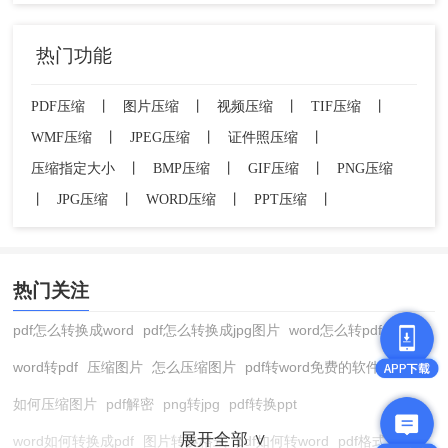
热门功能
PDF压缩
丨
图片压缩
丨
视频压缩
丨
TIF压缩
丨
WMF压缩
丨
JPEG压缩
丨
证件照压缩
丨
压缩指定大小
丨
BMP压缩
丨
GIF压缩
丨
PNG压缩
丨
JPG压缩
丨
WORD压缩
丨
PPT压缩
丨
热门关注
pdf怎么转换成word
pdf怎么转换成jpg图片
word怎么转pdf
word转pdf
压缩图片
怎么压缩图片
pdf转word免费的软件
如何压缩图片
pdf解密
png转jpg
pdf转换ppt
展开全部 ∨
word如何转换成pdf
图片转换格式
pdf如何转word
pdf格式转换