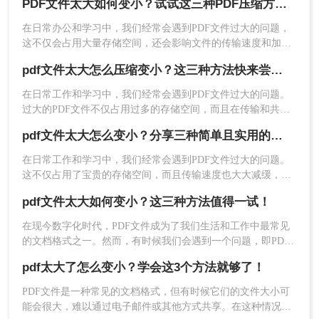
PDF文件太大如何变小？试试这三种PDF压缩方法！
一些简单有效的方法来压缩和优化PDF文件，让您轻松解决
PDF文件过大的困扰。
相比于在线工具，专业软件通常有更多的功能和选项可
在日常办公和学习中，我们经常会遇到PDF文件过大的问题，
这不仅会占用大量存储空间，还会影响文件的传输速度和加载
以设置，可以更好地满足您的需求。市面上有很多知名
时间。那么pdf文件太大如何变小呢？为了解决这个问题，本文
pdf文件太大怎么压缩变小？这三种方法快来尝试下吧！
将介绍三种常用的PDF压缩方法。
的PDF压缩软件，比如Adobe Acrobat、转转大师等。
在日常工作和学习中，我们经常会遇到PDF文件过大的问题。
这些软件可以进行更加细致的设置，比如选择压缩质
过大的PDF文件不仅占用过多的存储空间，而且在传输和共享
时也极为不便。因此，掌握一些有效的PDF压缩方法显得尤为
pdf文件太大怎么变小？分享三种简单且实用的方法！
量、删除不必要的元数据等，从而进一步减小文件大
重要。那么pdf文件太大怎么压缩变小呢？本文将为您介绍三种
实用的PDF压缩方法，帮助您轻松将PDF文件压缩变小。
在日常工作和学习中，我们经常会遇到PDF文件过大的问题。
小。下面以转转大师PDF压缩操作为例。
这不仅占用了宝贵的存储空间，而且传输速度也大大减缓，给
我们的工作带来了极大的不便。为了解决pdf文件太大怎么变小
操作如下：
pdf文件太大如何变小？这三种方法值得一试！
难题，本文为大家提供了三种简单且实用的方法来减小PDF文
件的大小。
1、下载客户端，安装并打开。
在现今数字化时代，PDF文件成为了我们生活和工作中最常见
的文档格式之一。然而，有时候我们会遇到一个问题，即PDF
文件太大，导致加载速度缓慢，给我们的工作和生活带来不
pdf太大了怎么变小？学会这3个方法就够了！
便。那么，pdf文件太大如何变小呢？本文将为您介绍一些有效
的方法。
PDF文件是一种常见的文档格式，但有时候它们的文件大小可
能会很大，难以通过电子邮件或其他方式共享。在这种情况