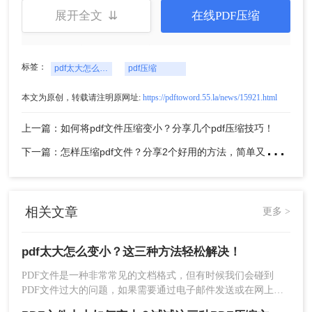
展开全文 ⇊
在线PDF压缩
2、如果对压缩有要求可以设置压缩程度，数值越小，
压缩程度越高，但也会相应的损失文件质量，所以在设
标签：
pdf太大怎么变小
pdf压缩
置的时候要注意哦。点击开始转换，等待一会。
本文为原创，转载请注明原网址:
https://pdftoword.55.la/news/15921.html
上一篇：如何将pdf文件压缩变小？分享几个pdf压缩技巧！
下
一篇：怎样压缩pdf文件？分享2个好用的方法，简单又快捷！
相关文章
更多 >
pdf太大怎么变小？这三种方法轻松解决！
3、转换完成，点击下载即可。
PDF文件是一种非常常见的文档格式，但有时候我们会碰到
PDF文件过大的问题，如果需要通过电子邮件发送或在网上共
第二种方法：使用专业的PDF压缩软件。
享，这将是个麻烦。那么pdf太大怎么变小呢？本文将为您提供