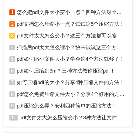
1
怎么把pdf文件大小变小一点？四种方法对比，一看就懂！
2
pdf文档怎么压缩小一点？试试这5个压缩方法！
3
pdf文件太大怎么变小？这三个方法都可以缩小！
3、点击开始压缩，等待压缩完成即可。
4
扫描后pdf太大怎么缩小？快来试试这三个方法！
5
pdf如何缩小文件大小？学会这4个方法就够了！
第三种方法：通过调整PDF文件的内容和格式来减小
6
pdf如何压缩到3m？三种方法教你压缩pdf！
文件大小。
7
如何压缩pdf的大小？分享4种压缩文件的方法！
有时候，PDF文件之所以过大，是因为里面包含了很多
8
pdf怎么免费压缩文件大小？分享4个好用的方法，简单又快捷！
不必要的内容和格式。您可以通过删除冗余的图片、合
9
pdf压缩怎么弄？安利四种简单的压缩方法！
并多个PDF文件、删除不必要的页面等方式来减小文件
10
pdf文件太大怎么压缩变小？8种方法让文件轻松"瘦身"！
大小。另外，您还可以调整图像的分辨率和颜色模式，