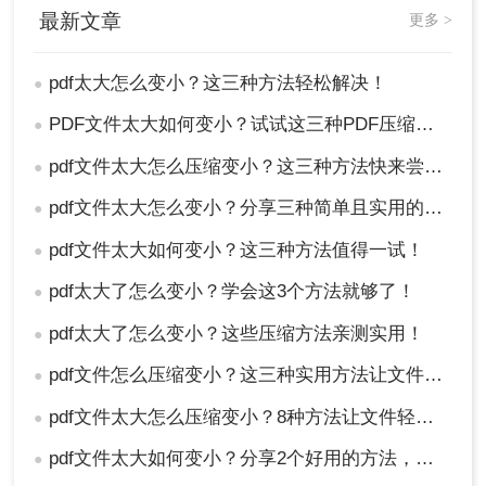
以降低文件的大小。这种方法需要一定的技巧和经验，
最新文章
更多 >
但是减小文件大小的效果非常明显。
pdf太大怎么变小？这三种方法轻松解决！
●
压缩PDF文件的方法有很多，您可以根据具体情况选择
PDF文件太大如何变小？试试这三种PDF压缩方法！
●
最适合自己的方式。无论是在线工具、专业软件还是调
pdf文件太大怎么压缩变小？这三种方法快来尝试下吧！
●
整内容和格式，都可以帮助您解决PDF文件过大的问
pdf文件太大怎么变小？分享三种简单且实用的方法！
●
题，让您的文件更易于分享和传输。希望本文提供的方
pdf文件太大如何变小？这三种方法值得一试！
●
法对您有所帮助！
pdf太大了怎么变小？学会这3个方法就够了！
●
pdf太大了怎么变小？这些压缩方法亲测实用！
●
pdf文件怎么压缩变小？这三种实用方法让文件变小!
●
pdf文件太大怎么压缩变小？8种方法让文件轻松"瘦身"！
●
pdf文件太大如何变小？分享2个好用的方法，简单又快捷
●