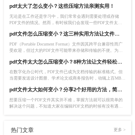
下，大家可以使用以下方法压缩PDF文件，一起来看一下pdf太
pdf太大了怎么变小？这些压缩方法亲测实用！
大了怎么变小吧。
无论是在工作还是学习中，我们常常会遇到需要处理或存储
PDF文件的情况。然而，有时候我们会发现一些PDF文件太
大，导致无法方便地分享或上传。那么，我们该如何把PDF文
pdf文件怎么压缩变小？这三种实用方法让文件变小!
件变小，以便更加方便地应用呢？本文将为大家介绍pdf太大了
2、点击文件压缩-PDF压缩，然后点击中间的“+”号就
怎么变小方法，帮助大家解决这一问题。
PDF（Portable Document Format）文件因其跨平台兼容性而广
受欢迎，但过大的PDF文件可能带来存储和传输的不便。为了
可以上传文件进行压缩，如果你要压缩的PDF份量较
解决这个问题，我们需要对PDF文件进行压缩。那么pdf文件怎
pdf文件太大怎么压缩变小？8种方法让文件轻松"瘦身"！
多，那也是可以批量压缩的，点击添加文件夹，将要压
么压缩变小呢？本文将介绍三种实用的PDF压缩方法，帮助您
轻松减小PDF文件大小。
在数字化办公时代，PDF文件已成为文档传输的标准格式。但
缩的PDF文件都传上去。
当需要发送设计图册、学术论文或商务报告时，动辄上百MB的
PDF文件常常令人头疼。那么pdf文件太大怎么压缩变小呢？本
pdf文件太大如何变小？分享2个好用的方法，简单又快捷
文为您整理8种实用压缩方法，助您快速解决文件过大的难题。
想要压缩一个PDF文件其实并不难，掌握方法就可以很简单的
解决这个问题，不知道大家在编辑PDF文档的时候有没有遇到
这样的问题，编辑好的文档但是体积太大了，不得不压缩变
小，但是因为很少用到压缩软件，所以也不知道pdf文件太大如
何变小，小编今天就给大家介绍一款PDF压缩软件吧，相信你
热门文章
更多 >
会喜欢的。